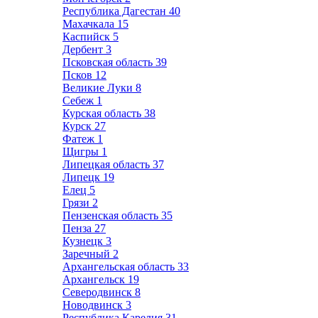
Республика Дагестан
40
Махачкала
15
Каспийск
5
Дербент
3
Псковская область
39
Псков
12
Великие Луки
8
Себеж
1
Курская область
38
Курск
27
Фатеж
1
Щигры
1
Липецкая область
37
Липецк
19
Елец
5
Грязи
2
Пензенская область
35
Пенза
27
Кузнецк
3
Заречный
2
Архангельская область
33
Архангельск
19
Северодвинск
8
Новодвинск
3
Республика Карелия
31