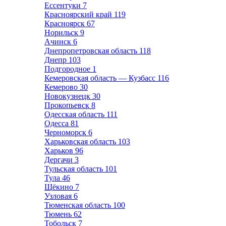
Ессентуки
7
Красноярский край
119
Красноярск
67
Норильск
9
Ачинск
6
Днепропетровская область
118
Днепр
103
Подгородное
1
Кемеровская область — Кузбасс
116
Кемерово
30
Новокузнецк
30
Прокопьевск
8
Одесская область
111
Одесса
81
Черноморск
6
Харьковская область
103
Харьков
96
Дергачи
3
Тульская область
101
Тула
46
Щёкино
7
Узловая
6
Тюменская область
100
Тюмень
62
Тобольск
7