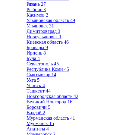
Рязань
27
Рыбное
3
Касимов
2
Ульяновская область
49
Ульяновск
31
Димитровград
3
Новоульяновск
1
Киевская область
46
Бровары
9
Ирпень
8
Буча
4
Севастополь
45
Республика Коми
45
Сыктывкар
14
Ухта
5
Усинск
4
Ташкент
44
Новгородская область
42
Великий Новгород
16
Боровичи
5
Валдай
2
Мурманская область
41
Мурманск
15
Апатиты
4
Мончегорск
2