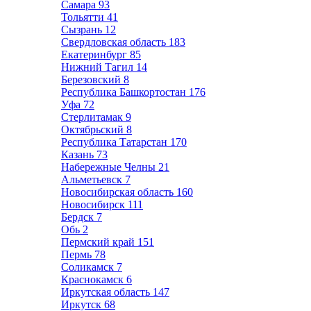
Самара
93
Тольятти
41
Сызрань
12
Свердловская область
183
Екатеринбург
85
Нижний Тагил
14
Березовский
8
Республика Башкортостан
176
Уфа
72
Стерлитамак
9
Октябрьский
8
Республика Татарстан
170
Казань
73
Набережные Челны
21
Альметьевск
7
Новосибирская область
160
Новосибирск
111
Бердск
7
Обь
2
Пермский край
151
Пермь
78
Соликамск
7
Краснокамск
6
Иркутская область
147
Иркутск
68