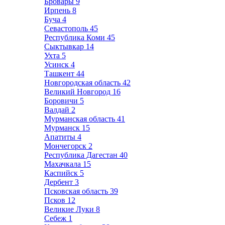
Бровары
9
Ирпень
8
Буча
4
Севастополь
45
Республика Коми
45
Сыктывкар
14
Ухта
5
Усинск
4
Ташкент
44
Новгородская область
42
Великий Новгород
16
Боровичи
5
Валдай
2
Мурманская область
41
Мурманск
15
Апатиты
4
Мончегорск
2
Республика Дагестан
40
Махачкала
15
Каспийск
5
Дербент
3
Псковская область
39
Псков
12
Великие Луки
8
Себеж
1