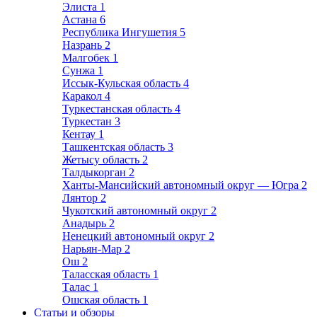
Элиста
1
Астана
6
Республика Ингушетия
5
Назрань
2
Малгобек
1
Сунжа
1
Иссык-Кульская область
4
Каракол
4
Туркестанская область
4
Туркестан
3
Кентау
1
Ташкентская область
3
Жетысу область
2
Талдыкорган
2
Ханты-Мансийский автономный округ — Югра
2
Лянтор
2
Чукотский автономный округ
2
Анадырь
2
Ненецкий автономный округ
2
Нарьян-Мар
2
Ош
2
Таласская область
1
Талас
1
Ошская область
1
Статьи и обзоры