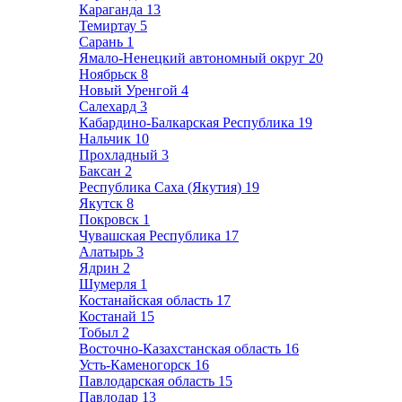
Караганда
13
Темиртау
5
Сарань
1
Ямало-Ненецкий автономный округ
20
Ноябрьск
8
Новый Уренгой
4
Салехард
3
Кабардино-Балкарская Республика
19
Нальчик
10
Прохладный
3
Баксан
2
Республика Саха (Якутия)
19
Якутск
8
Покровск
1
Чувашская Республика
17
Алатырь
3
Ядрин
2
Шумерля
1
Костанайская область
17
Костанай
15
Тобыл
2
Восточно-Казахстанская область
16
Усть-Каменогорск
16
Павлодарская область
15
Павлодар
13