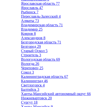
Ярославская область
77
Ярославль
47
Рыбинск
7
Переславль-Залесский
4
Алматы
73
Владимирская область
71
Владимир
25
Ковров
8
Александров
8
Белгородская область
71
Белгород
29
Старый Оскол
5
Строитель
3
Вологодская область
69
Вологда
26
Череповец
25
Сокол
3
Калининградская область
67
Калининград
46
Светлогорск
4
Балтийск
3
Ханты-Мансийский автономный округ
66
Нижневартовск
20
Сургут
18
Ханты-Мансийск
9