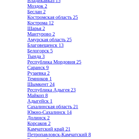
Владикавказ
15
Моздок
2
Беслан
2
Костромская область
25
Кострома
12
Шарья
2
Мантурово
2
Амурская область
25
Благовещенск
13
Белогорск
5
Тында
3
Республика Мордовия
25
Саранск
9
Рузаевка
2
Темников
1
Шымкент
24
Республика Адыгея
23
Майкоп
8
Адыгейск
1
Сахалинская область
21
Южно-Сахалинск
14
Долинск
2
Корсаков
2
Камчатский край
21
Петропавловск-Камчатский
8