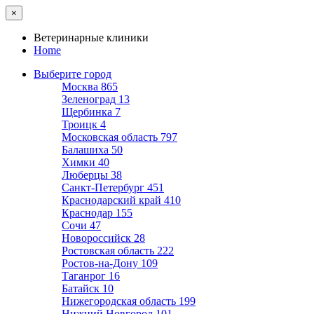
×
Ветеринарные клиники
Home
Выберите город
Москва
865
Зеленоград
13
Щербинка
7
Троицк
4
Московская область
797
Балашиха
50
Химки
40
Люберцы
38
Санкт-Петербург
451
Краснодарский край
410
Краснодар
155
Сочи
47
Новороссийск
28
Ростовская область
222
Ростов-на-Дону
109
Таганрог
16
Батайск
10
Нижегородская область
199
Нижний Новгород
101