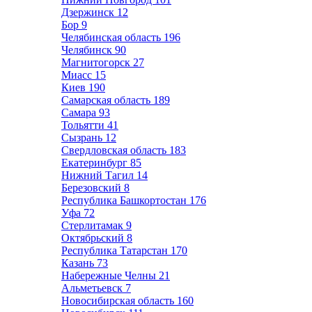
Дзержинск
12
Бор
9
Челябинская область
196
Челябинск
90
Магнитогорск
27
Миасс
15
Киев
190
Самарская область
189
Самара
93
Тольятти
41
Сызрань
12
Свердловская область
183
Екатеринбург
85
Нижний Тагил
14
Березовский
8
Республика Башкортостан
176
Уфа
72
Стерлитамак
9
Октябрьский
8
Республика Татарстан
170
Казань
73
Набережные Челны
21
Альметьевск
7
Новосибирская область
160