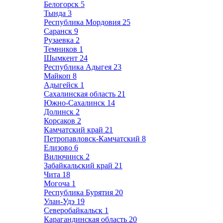
Белогорск
5
Тында
3
Республика Мордовия
25
Саранск
9
Рузаевка
2
Темников
1
Шымкент
24
Республика Адыгея
23
Майкоп
8
Адыгейск
1
Сахалинская область
21
Южно-Сахалинск
14
Долинск
2
Корсаков
2
Камчатский край
21
Петропавловск-Камчатский
8
Елизово
6
Вилючинск
2
Забайкальский край
21
Чита
18
Могоча
1
Республика Бурятия
20
Улан-Удэ
19
Северобайкальск
1
Карагандинская область
20