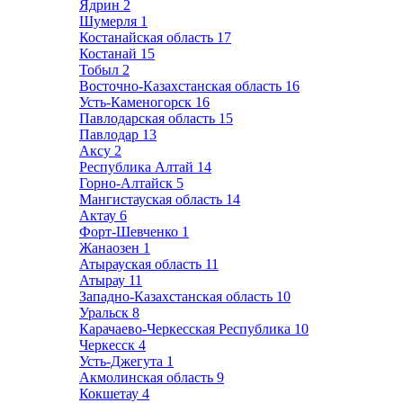
Ядрин
2
Шумерля
1
Костанайская область
17
Костанай
15
Тобыл
2
Восточно-Казахстанская область
16
Усть-Каменогорск
16
Павлодарская область
15
Павлодар
13
Аксу
2
Республика Алтай
14
Горно-Алтайск
5
Мангистауская область
14
Актау
6
Форт-Шевченко
1
Жанаозен
1
Атырауская область
11
Атырау
11
Западно-Казахстанская область
10
Уральск
8
Карачаево-Черкесская Республика
10
Черкесск
4
Усть-Джегута
1
Акмолинская область
9
Кокшетау
4