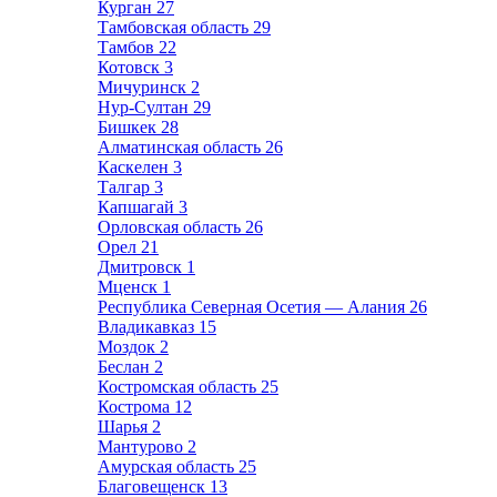
Курган
27
Тамбовская область
29
Тамбов
22
Котовск
3
Мичуринск
2
Нур-Султан
29
Бишкек
28
Алматинская область
26
Каскелен
3
Талгар
3
Капшагай
3
Орловская область
26
Орел
21
Дмитровск
1
Мценск
1
Республика Северная Осетия — Алания
26
Владикавказ
15
Моздок
2
Беслан
2
Костромская область
25
Кострома
12
Шарья
2
Мантурово
2
Амурская область
25
Благовещенск
13