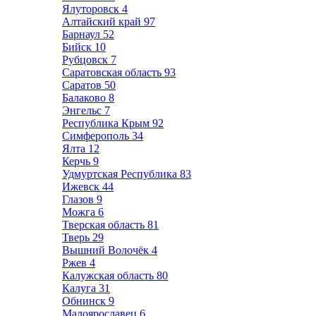
Ялуторовск
4
Алтайский край
97
Барнаул
52
Бийск
10
Рубцовск
7
Саратовская область
93
Саратов
50
Балаково
8
Энгельс
7
Республика Крым
92
Симферополь
34
Ялта
12
Керчь
9
Удмуртская Республика
83
Ижевск
44
Глазов
9
Можга
6
Тверская область
81
Тверь
29
Вышний Волочёк
4
Ржев
4
Калужская область
80
Калуга
31
Обнинск
9
Малоярославец
6