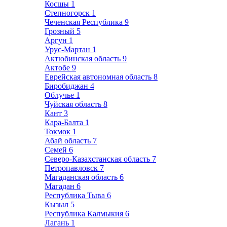
Косшы
1
Степногорск
1
Чеченская Республика
9
Грозный
5
Аргун
1
Урус-Мартан
1
Актюбинская область
9
Актобе
9
Еврейская автономная область
8
Биробиджан
4
Облучье
1
Чуйская область
8
Кант
3
Кара-Балта
1
Токмок
1
Абай область
7
Семей
6
Северо-Казахстанская область
7
Петропавловск
7
Магаданская область
6
Магадан
6
Республика Тыва
6
Кызыл
5
Республика Калмыкия
6
Лагань
1