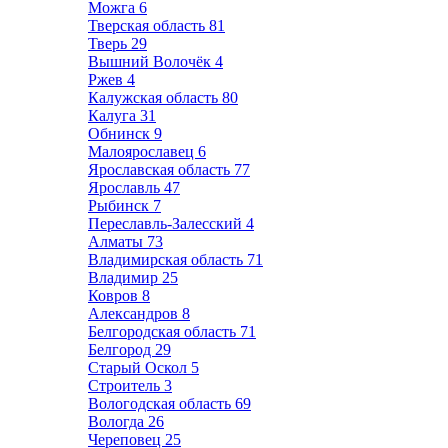
Можга
6
Тверская область
81
Тверь
29
Вышний Волочёк
4
Ржев
4
Калужская область
80
Калуга
31
Обнинск
9
Малоярославец
6
Ярославская область
77
Ярославль
47
Рыбинск
7
Переславль-Залесский
4
Алматы
73
Владимирская область
71
Владимир
25
Ковров
8
Александров
8
Белгородская область
71
Белгород
29
Старый Оскол
5
Строитель
3
Вологодская область
69
Вологда
26
Череповец
25