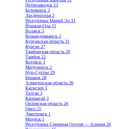
Петрозаводск
13
Беломорск
3
Лахденпохья
2
Республика Марий Эл
31
Йошкар-Ола
15
Волжск
3
Козьмодемьянск
2
Курганская область
31
Курган
27
Тамбовская область
29
Тамбов
22
Котовск
3
Мичуринск
2
Нур-Султан
29
Бишкек
28
Алматинская область
26
Каскелен
3
Талгар
3
Капшагай
3
Орловская область
26
Орел
21
Дмитровск
1
Мценск
1
Республика Северная Осетия — Алания
26