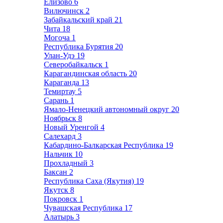
Елизово
6
Вилючинск
2
Забайкальский край
21
Чита
18
Могоча
1
Республика Бурятия
20
Улан-Удэ
19
Северобайкальск
1
Карагандинская область
20
Караганда
13
Темиртау
5
Сарань
1
Ямало-Ненецкий автономный округ
20
Ноябрьск
8
Новый Уренгой
4
Салехард
3
Кабардино-Балкарская Республика
19
Нальчик
10
Прохладный
3
Баксан
2
Республика Саха (Якутия)
19
Якутск
8
Покровск
1
Чувашская Республика
17
Алатырь
3