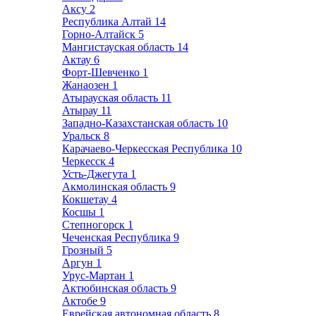
Аксу
2
Республика Алтай
14
Горно-Алтайск
5
Мангистауская область
14
Актау
6
Форт-Шевченко
1
Жанаозен
1
Атырауская область
11
Атырау
11
Западно-Казахстанская область
10
Уральск
8
Карачаево-Черкесская Республика
10
Черкесск
4
Усть-Джегута
1
Акмолинская область
9
Кокшетау
4
Косшы
1
Степногорск
1
Чеченская Республика
9
Грозный
5
Аргун
1
Урус-Мартан
1
Актюбинская область
9
Актобе
9
Еврейская автономная область
8