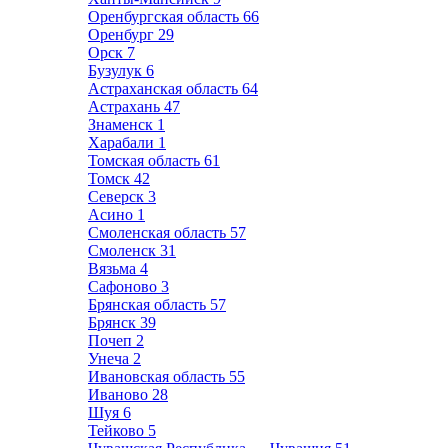
Оренбургская область
66
Оренбург
29
Орск
7
Бузулук
6
Астраханская область
64
Астрахань
47
Знаменск
1
Харабали
1
Томская область
61
Томск
42
Северск
3
Асино
1
Смоленская область
57
Смоленск
31
Вязьма
4
Сафоново
3
Брянская область
57
Брянск
39
Почеп
2
Унеча
2
Ивановская область
55
Иваново
28
Шуя
6
Тейково
5