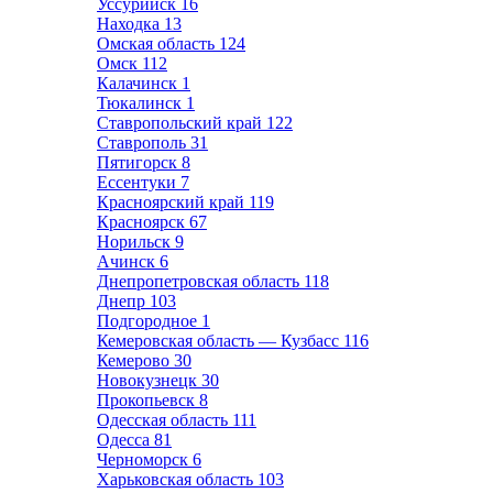
Уссурийск
16
Находка
13
Омская область
124
Омск
112
Калачинск
1
Тюкалинск
1
Ставропольский край
122
Ставрополь
31
Пятигорск
8
Ессентуки
7
Красноярский край
119
Красноярск
67
Норильск
9
Ачинск
6
Днепропетровская область
118
Днепр
103
Подгородное
1
Кемеровская область — Кузбасс
116
Кемерово
30
Новокузнецк
30
Прокопьевск
8
Одесская область
111
Одесса
81
Черноморск
6
Харьковская область
103