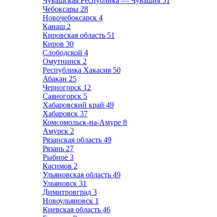
Чувашская Республика — Чувашия
51
Чебоксары
28
Новочебоксарск
4
Канаш
2
Кировская область
51
Киров
30
Слободской
4
Омутнинск
2
Республика Хакасия
50
Абакан
25
Черногорск
12
Саяногорск
5
Хабаровский край
49
Хабаровск
37
Комсомольск-на-Амуре
8
Амурск
2
Рязанская область
49
Рязань
27
Рыбное
3
Касимов
2
Ульяновская область
49
Ульяновск
31
Димитровград
3
Новоульяновск
1
Киевская область
46