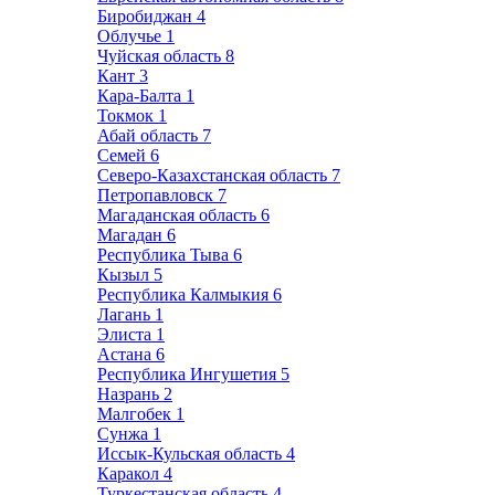
Биробиджан
4
Облучье
1
Чуйская область
8
Кант
3
Кара-Балта
1
Токмок
1
Абай область
7
Семей
6
Северо-Казахстанская область
7
Петропавловск
7
Магаданская область
6
Магадан
6
Республика Тыва
6
Кызыл
5
Республика Калмыкия
6
Лагань
1
Элиста
1
Астана
6
Республика Ингушетия
5
Назрань
2
Малгобек
1
Сунжа
1
Иссык-Кульская область
4
Каракол
4
Туркестанская область
4