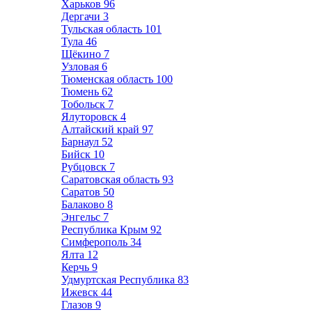
Харьков
96
Дергачи
3
Тульская область
101
Тула
46
Щёкино
7
Узловая
6
Тюменская область
100
Тюмень
62
Тобольск
7
Ялуторовск
4
Алтайский край
97
Барнаул
52
Бийск
10
Рубцовск
7
Саратовская область
93
Саратов
50
Балаково
8
Энгельс
7
Республика Крым
92
Симферополь
34
Ялта
12
Керчь
9
Удмуртская Республика
83
Ижевск
44
Глазов
9