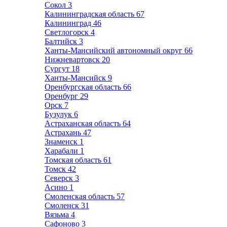
Сокол
3
Калининградская область
67
Калининград
46
Светлогорск
4
Балтийск
3
Ханты-Мансийский автономный округ
66
Нижневартовск
20
Сургут
18
Ханты-Мансийск
9
Оренбургская область
66
Оренбург
29
Орск
7
Бузулук
6
Астраханская область
64
Астрахань
47
Знаменск
1
Харабали
1
Томская область
61
Томск
42
Северск
3
Асино
1
Смоленская область
57
Смоленск
31
Вязьма
4
Сафоново
3