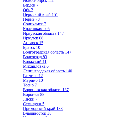
Новосибирск
111
Бердск
7
Обь
2
Пермский край
151
Пермь
78
Соликамск
7
Краснокамск
6
Иркутская область
147
Иркутск
68
Ангарск
15
Братск
10
Волгоградская область
147
Волгоград
83
Волжский
11
Михайловка
6
Ленинградская область
140
Гатчина
12
Мурино
10
Тосно
7
Воронежская область
137
Воронеж
88
Лиски
7
Семилуки
5
Приморский край
133
Владивосток
38