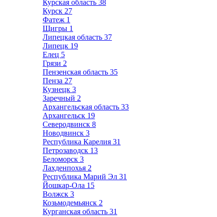
Курская область
38
Курск
27
Фатеж
1
Щигры
1
Липецкая область
37
Липецк
19
Елец
5
Грязи
2
Пензенская область
35
Пенза
27
Кузнецк
3
Заречный
2
Архангельская область
33
Архангельск
19
Северодвинск
8
Новодвинск
3
Республика Карелия
31
Петрозаводск
13
Беломорск
3
Лахденпохья
2
Республика Марий Эл
31
Йошкар-Ола
15
Волжск
3
Козьмодемьянск
2
Курганская область
31