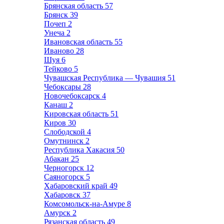
Брянская область
57
Брянск
39
Почеп
2
Унеча
2
Ивановская область
55
Иваново
28
Шуя
6
Тейково
5
Чувашская Республика — Чувашия
51
Чебоксары
28
Новочебоксарск
4
Канаш
2
Кировская область
51
Киров
30
Слободской
4
Омутнинск
2
Республика Хакасия
50
Абакан
25
Черногорск
12
Саяногорск
5
Хабаровский край
49
Хабаровск
37
Комсомольск-на-Амуре
8
Амурск
2
Рязанская область
49