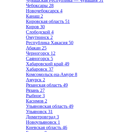
Чувашская Республика — Чувашия
51
Чебоксары
28
Новочебоксарск
4
Канаш
2
Кировская область
51
Киров
30
Слободской
4
Омутнинск
2
Республика Хакасия
50
Абакан
25
Черногорск
12
Саяногорск
5
Хабаровский край
49
Хабаровск
37
Комсомольск-на-Амуре
8
Амурск
2
Рязанская область
49
Рязань
27
Рыбное
3
Касимов
2
Ульяновская область
49
Ульяновск
31
Димитровград
3
Новоульяновск
1
Киевская область
46