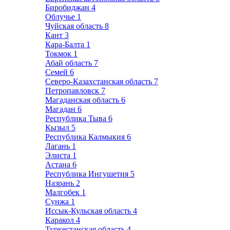
Биробиджан
4
Облучье
1
Чуйская область
8
Кант
3
Кара-Балта
1
Токмок
1
Абай область
7
Семей
6
Северо-Казахстанская область
7
Петропавловск
7
Магаданская область
6
Магадан
6
Республика Тыва
6
Кызыл
5
Республика Калмыкия
6
Лагань
1
Элиста
1
Астана
6
Республика Ингушетия
5
Назрань
2
Малгобек
1
Сунжа
1
Иссык-Кульская область
4
Каракол
4
Туркестанская область
4