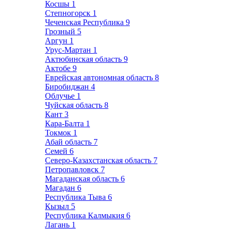
Косшы
1
Степногорск
1
Чеченская Республика
9
Грозный
5
Аргун
1
Урус-Мартан
1
Актюбинская область
9
Актобе
9
Еврейская автономная область
8
Биробиджан
4
Облучье
1
Чуйская область
8
Кант
3
Кара-Балта
1
Токмок
1
Абай область
7
Семей
6
Северо-Казахстанская область
7
Петропавловск
7
Магаданская область
6
Магадан
6
Республика Тыва
6
Кызыл
5
Республика Калмыкия
6
Лагань
1