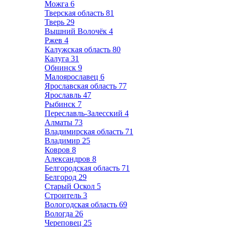
Можга
6
Тверская область
81
Тверь
29
Вышний Волочёк
4
Ржев
4
Калужская область
80
Калуга
31
Обнинск
9
Малоярославец
6
Ярославская область
77
Ярославль
47
Рыбинск
7
Переславль-Залесский
4
Алматы
73
Владимирская область
71
Владимир
25
Ковров
8
Александров
8
Белгородская область
71
Белгород
29
Старый Оскол
5
Строитель
3
Вологодская область
69
Вологда
26
Череповец
25