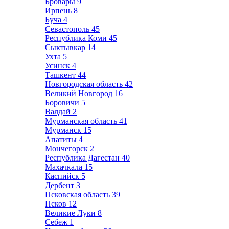
Бровары
9
Ирпень
8
Буча
4
Севастополь
45
Республика Коми
45
Сыктывкар
14
Ухта
5
Усинск
4
Ташкент
44
Новгородская область
42
Великий Новгород
16
Боровичи
5
Валдай
2
Мурманская область
41
Мурманск
15
Апатиты
4
Мончегорск
2
Республика Дагестан
40
Махачкала
15
Каспийск
5
Дербент
3
Псковская область
39
Псков
12
Великие Луки
8
Себеж
1