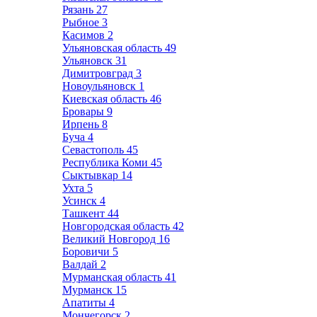
Рязань
27
Рыбное
3
Касимов
2
Ульяновская область
49
Ульяновск
31
Димитровград
3
Новоульяновск
1
Киевская область
46
Бровары
9
Ирпень
8
Буча
4
Севастополь
45
Республика Коми
45
Сыктывкар
14
Ухта
5
Усинск
4
Ташкент
44
Новгородская область
42
Великий Новгород
16
Боровичи
5
Валдай
2
Мурманская область
41
Мурманск
15
Апатиты
4
Мончегорск
2