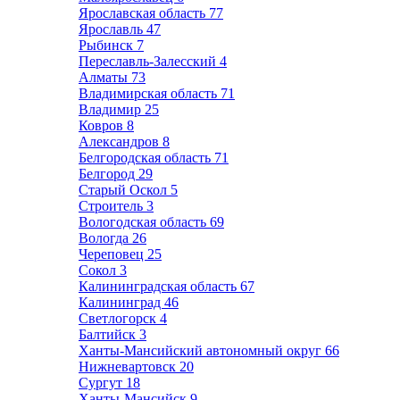
Ярославская область
77
Ярославль
47
Рыбинск
7
Переславль-Залесский
4
Алматы
73
Владимирская область
71
Владимир
25
Ковров
8
Александров
8
Белгородская область
71
Белгород
29
Старый Оскол
5
Строитель
3
Вологодская область
69
Вологда
26
Череповец
25
Сокол
3
Калининградская область
67
Калининград
46
Светлогорск
4
Балтийск
3
Ханты-Мансийский автономный округ
66
Нижневартовск
20
Сургут
18
Ханты-Мансийск
9