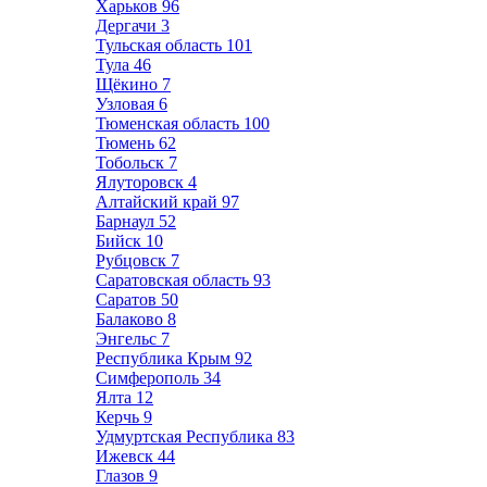
Харьков
96
Дергачи
3
Тульская область
101
Тула
46
Щёкино
7
Узловая
6
Тюменская область
100
Тюмень
62
Тобольск
7
Ялуторовск
4
Алтайский край
97
Барнаул
52
Бийск
10
Рубцовск
7
Саратовская область
93
Саратов
50
Балаково
8
Энгельс
7
Республика Крым
92
Симферополь
34
Ялта
12
Керчь
9
Удмуртская Республика
83
Ижевск
44
Глазов
9