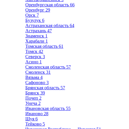
Оренбургская область
66
Оренбург
29
Орск
7
Бузулук
6
Астраханская область
64
Астрахань
47
Знаменск
1
Харабали
1
Томская область
61
Томск
42
Северск
3
Асино
1
Смоленская область
57
Смоленск
31
Вязьма
4
Сафоново
3
Брянская область
57
Брянск
39
Почеп
2
Унеча
2
Ивановская область
55
Иваново
28
Шуя
6
Тейково
5