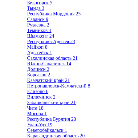
Белогорск
5
Тында
3
Республика Мордовия
25
Саранск
9
Рузаевка
2
Темников
1
Шымкент
24
Республика Адыгея
23
Майкоп
8
Адыгейск
1
Сахалинская область
21
Южно-Сахалинск
14
Долинск
2
Корсаков
2
Камчатский край
21
Петропавловск-Камчатский
8
Елизово
6
Вилючинск
2
Забайкальский край
21
Чита
18
Могоча
1
Республика Бурятия
20
Улан-Удэ
19
Северобайкальск
1
Карагандинская область
20