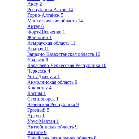
Аксу
2
Республика Алтай
14
Горно-Алтайск
5
Мангистауская область
14
Актау
6
Форт-Шевченко
1
Жанаозен
1
Атырауская область
11
Атырау
11
Западно-Казахстанская область
10
Уральск
8
Карачаево-Черкесская Республика
10
Черкесск
4
Усть-Джегута
1
Акмолинская область
9
Кокшетау
4
Косшы
1
Степногорск
1
Чеченская Республика
9
Грозный
5
Аргун
1
Урус-Мартан
1
Актюбинская область
9
Актобе
9
Еврейская автономная область
8