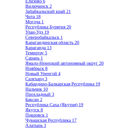
Елизово
6
Вилючинск
2
Забайкальский край
21
Чита
18
Могоча
1
Республика Бурятия
20
Улан-Удэ
19
Северобайкальск
1
Карагандинская область
20
Караганда
13
Темиртау
5
Сарань
1
Ямало-Ненецкий автономный округ
20
Ноябрьск
8
Новый Уренгой
4
Салехард
3
Кабардино-Балкарская Республика
19
Нальчик
10
Прохладный
3
Баксан
2
Республика Саха (Якутия)
19
Якутск
8
Покровск
1
Чувашская Республика
17
Алатырь
3