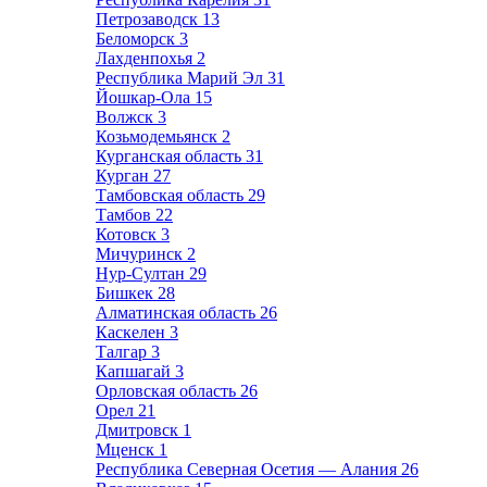
Петрозаводск
13
Беломорск
3
Лахденпохья
2
Республика Марий Эл
31
Йошкар-Ола
15
Волжск
3
Козьмодемьянск
2
Курганская область
31
Курган
27
Тамбовская область
29
Тамбов
22
Котовск
3
Мичуринск
2
Нур-Султан
29
Бишкек
28
Алматинская область
26
Каскелен
3
Талгар
3
Капшагай
3
Орловская область
26
Орел
21
Дмитровск
1
Мценск
1
Республика Северная Осетия — Алания
26