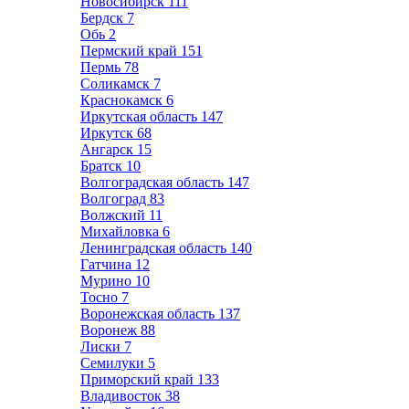
Новосибирск
111
Бердск
7
Обь
2
Пермский край
151
Пермь
78
Соликамск
7
Краснокамск
6
Иркутская область
147
Иркутск
68
Ангарск
15
Братск
10
Волгоградская область
147
Волгоград
83
Волжский
11
Михайловка
6
Ленинградская область
140
Гатчина
12
Мурино
10
Тосно
7
Воронежская область
137
Воронеж
88
Лиски
7
Семилуки
5
Приморский край
133
Владивосток
38