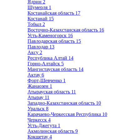
Ядрин
2
Шумерля
1
Костанайская область
17
Костанай
15
Тобыл
2
Восточно-Казахстанская область
16
Усть-Каменогорск
16
Павлодарская область
15
Павлодар
13
Аксу
2
Республика Алтай
14
Горно-Алтайск
5
Мангистауская область
14
Актау
6
Форт-Шевченко
1
Жанаозен
1
Атырауская область
11
Атырау
11
Западно-Казахстанская область
10
Уральск
8
Карачаево-Черкесская Республика
10
Черкесск
4
Усть-Джегута
1
Акмолинская область
9
Кокшетау
4