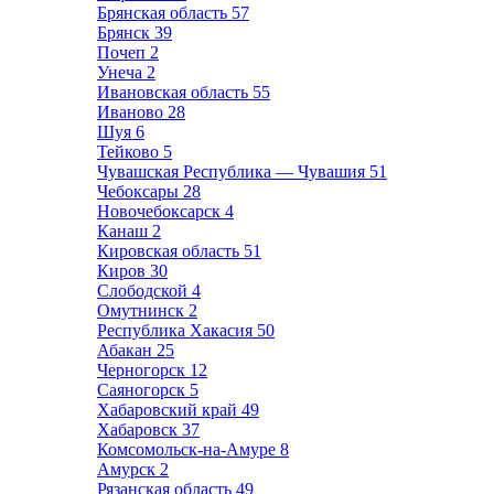
Брянская область
57
Брянск
39
Почеп
2
Унеча
2
Ивановская область
55
Иваново
28
Шуя
6
Тейково
5
Чувашская Республика — Чувашия
51
Чебоксары
28
Новочебоксарск
4
Канаш
2
Кировская область
51
Киров
30
Слободской
4
Омутнинск
2
Республика Хакасия
50
Абакан
25
Черногорск
12
Саяногорск
5
Хабаровский край
49
Хабаровск
37
Комсомольск-на-Амуре
8
Амурск
2
Рязанская область
49