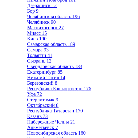
Дзержинск
12
Бор
9
Челябинская область
196
Челябинск
90
Магнитогорск
27
Миасс
15
Киев
190
Самарская область
189
Самара
93
Тольятти
41
Сызрань
12
Свердловская область
183
Екатеринбург
85
Нижний Тагил
14
Березовский
8
Республика Башкортостан
176
Уфа
72
Стерлитамак
9
Октябрьский
8
Республика Татарстан
170
Казань
73
Набережные Челны
21
Альметьевск
7
Новосибирская область
160