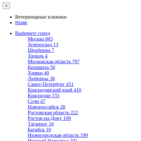
×
Ветеринарные клиники
Home
Выберите город
Москва
865
Зеленоград
13
Щербинка
7
Троицк
4
Московская область
797
Балашиха
50
Химки
40
Люберцы
38
Санкт-Петербург
451
Краснодарский край
410
Краснодар
155
Сочи
47
Новороссийск
28
Ростовская область
222
Ростов-на-Дону
109
Таганрог
16
Батайск
10
Нижегородская область
199
Нижний Новгород
101