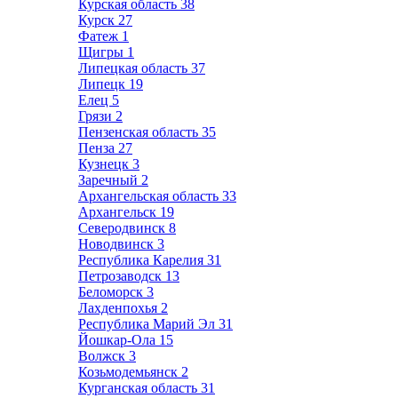
Курская область
38
Курск
27
Фатеж
1
Щигры
1
Липецкая область
37
Липецк
19
Елец
5
Грязи
2
Пензенская область
35
Пенза
27
Кузнецк
3
Заречный
2
Архангельская область
33
Архангельск
19
Северодвинск
8
Новодвинск
3
Республика Карелия
31
Петрозаводск
13
Беломорск
3
Лахденпохья
2
Республика Марий Эл
31
Йошкар-Ола
15
Волжск
3
Козьмодемьянск
2
Курганская область
31