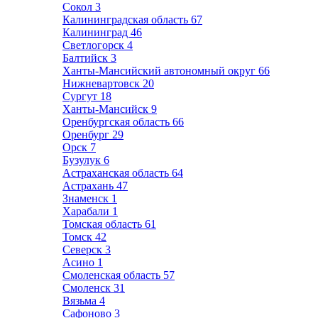
Сокол
3
Калининградская область
67
Калининград
46
Светлогорск
4
Балтийск
3
Ханты-Мансийский автономный округ
66
Нижневартовск
20
Сургут
18
Ханты-Мансийск
9
Оренбургская область
66
Оренбург
29
Орск
7
Бузулук
6
Астраханская область
64
Астрахань
47
Знаменск
1
Харабали
1
Томская область
61
Томск
42
Северск
3
Асино
1
Смоленская область
57
Смоленск
31
Вязьма
4
Сафоново
3