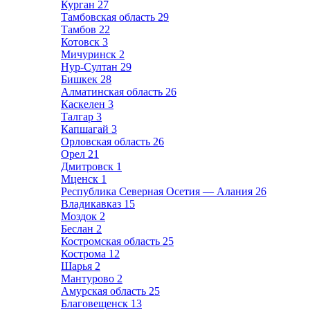
Курган
27
Тамбовская область
29
Тамбов
22
Котовск
3
Мичуринск
2
Нур-Султан
29
Бишкек
28
Алматинская область
26
Каскелен
3
Талгар
3
Капшагай
3
Орловская область
26
Орел
21
Дмитровск
1
Мценск
1
Республика Северная Осетия — Алания
26
Владикавказ
15
Моздок
2
Беслан
2
Костромская область
25
Кострома
12
Шарья
2
Мантурово
2
Амурская область
25
Благовещенск
13