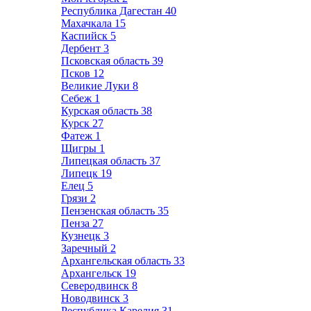
Республика Дагестан
40
Махачкала
15
Каспийск
5
Дербент
3
Псковская область
39
Псков
12
Великие Луки
8
Себеж
1
Курская область
38
Курск
27
Фатеж
1
Щигры
1
Липецкая область
37
Липецк
19
Елец
5
Грязи
2
Пензенская область
35
Пенза
27
Кузнецк
3
Заречный
2
Архангельская область
33
Архангельск
19
Северодвинск
8
Новодвинск
3
Республика Карелия
31