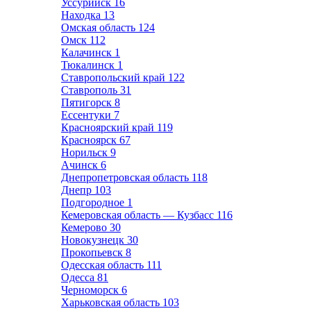
Уссурийск
16
Находка
13
Омская область
124
Омск
112
Калачинск
1
Тюкалинск
1
Ставропольский край
122
Ставрополь
31
Пятигорск
8
Ессентуки
7
Красноярский край
119
Красноярск
67
Норильск
9
Ачинск
6
Днепропетровская область
118
Днепр
103
Подгородное
1
Кемеровская область — Кузбасс
116
Кемерово
30
Новокузнецк
30
Прокопьевск
8
Одесская область
111
Одесса
81
Черноморск
6
Харьковская область
103