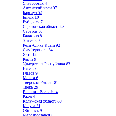
Ялуторовск
4
Алтайский край
97
Барнаул
52
Бийск
10
Рубцовск
7
Саратовская область
93
Саратов
50
Балаково
8
Энгельс
7
Республика Крым
92
Симферополь
34
Ялта
12
Керчь
9
Удмуртская Республика
83
Ижевск
44
Глазов
9
Можга
6
Тверская область
81
Тверь
29
Вышний Волочёк
4
Ржев
4
Калужская область
80
Калуга
31
Обнинск
9
Малоярославец
6