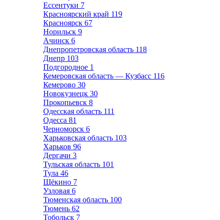
Ессентуки
7
Красноярский край
119
Красноярск
67
Норильск
9
Ачинск
6
Днепропетровская область
118
Днепр
103
Подгородное
1
Кемеровская область — Кузбасс
116
Кемерово
30
Новокузнецк
30
Прокопьевск
8
Одесская область
111
Одесса
81
Черноморск
6
Харьковская область
103
Харьков
96
Дергачи
3
Тульская область
101
Тула
46
Щёкино
7
Узловая
6
Тюменская область
100
Тюмень
62
Тобольск
7