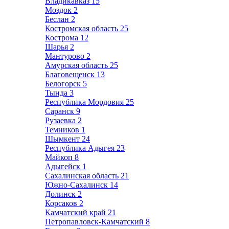
Владикавказ
15
Моздок
2
Беслан
2
Костромская область
25
Кострома
12
Шарья
2
Мантурово
2
Амурская область
25
Благовещенск
13
Белогорск
5
Тында
3
Республика Мордовия
25
Саранск
9
Рузаевка
2
Темников
1
Шымкент
24
Республика Адыгея
23
Майкоп
8
Адыгейск
1
Сахалинская область
21
Южно-Сахалинск
14
Долинск
2
Корсаков
2
Камчатский край
21
Петропавловск-Камчатский
8