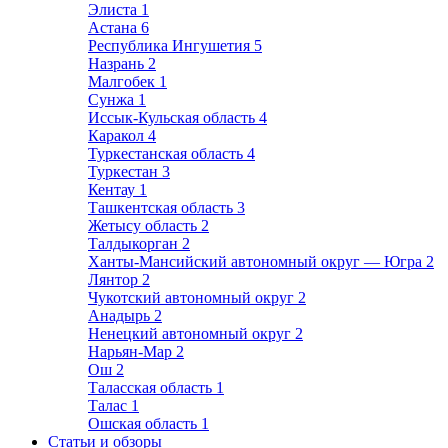
Элиста
1
Астана
6
Республика Ингушетия
5
Назрань
2
Малгобек
1
Сунжа
1
Иссык-Кульская область
4
Каракол
4
Туркестанская область
4
Туркестан
3
Кентау
1
Ташкентская область
3
Жетысу область
2
Талдыкорган
2
Ханты-Мансийский автономный округ — Югра
2
Лянтор
2
Чукотский автономный округ
2
Анадырь
2
Ненецкий автономный округ
2
Нарьян-Мар
2
Ош
2
Таласская область
1
Талас
1
Ошская область
1
Статьи и обзоры