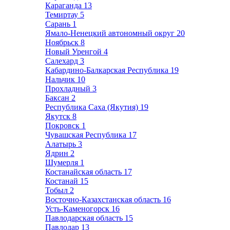
Караганда
13
Темиртау
5
Сарань
1
Ямало-Ненецкий автономный округ
20
Ноябрьск
8
Новый Уренгой
4
Салехард
3
Кабардино-Балкарская Республика
19
Нальчик
10
Прохладный
3
Баксан
2
Республика Саха (Якутия)
19
Якутск
8
Покровск
1
Чувашская Республика
17
Алатырь
3
Ядрин
2
Шумерля
1
Костанайская область
17
Костанай
15
Тобыл
2
Восточно-Казахстанская область
16
Усть-Каменогорск
16
Павлодарская область
15
Павлодар
13