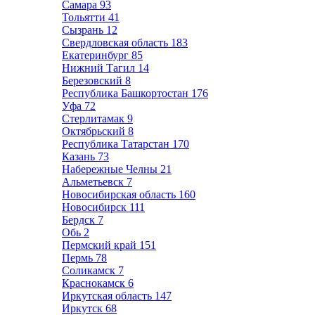
Самара
93
Тольятти
41
Сызрань
12
Свердловская область
183
Екатеринбург
85
Нижний Тагил
14
Березовский
8
Республика Башкортостан
176
Уфа
72
Стерлитамак
9
Октябрьский
8
Республика Татарстан
170
Казань
73
Набережные Челны
21
Альметьевск
7
Новосибирская область
160
Новосибирск
111
Бердск
7
Обь
2
Пермский край
151
Пермь
78
Соликамск
7
Краснокамск
6
Иркутская область
147
Иркутск
68