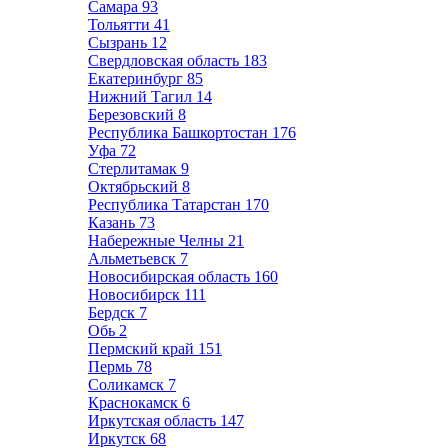
Самара
93
Тольятти
41
Сызрань
12
Свердловская область
183
Екатеринбург
85
Нижний Тагил
14
Березовский
8
Республика Башкортостан
176
Уфа
72
Стерлитамак
9
Октябрьский
8
Республика Татарстан
170
Казань
73
Набережные Челны
21
Альметьевск
7
Новосибирская область
160
Новосибирск
111
Бердск
7
Обь
2
Пермский край
151
Пермь
78
Соликамск
7
Краснокамск
6
Иркутская область
147
Иркутск
68