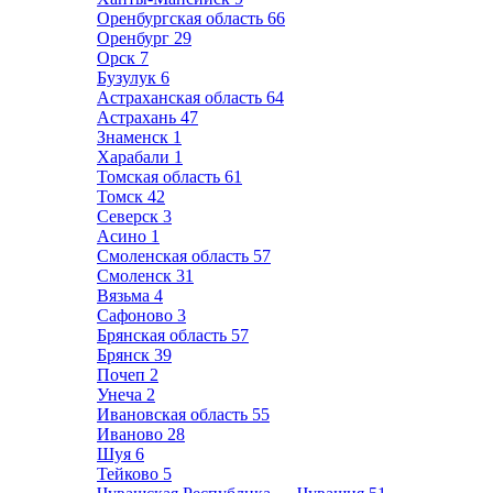
Оренбургская область
66
Оренбург
29
Орск
7
Бузулук
6
Астраханская область
64
Астрахань
47
Знаменск
1
Харабали
1
Томская область
61
Томск
42
Северск
3
Асино
1
Смоленская область
57
Смоленск
31
Вязьма
4
Сафоново
3
Брянская область
57
Брянск
39
Почеп
2
Унеча
2
Ивановская область
55
Иваново
28
Шуя
6
Тейково
5