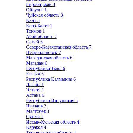
Биробиджан
4
Облучье
1
Чуйская область
8
Кант
3
Кара-Балта
1
Токмок
1
Абай область
7
Семей
6
Северо-Казахстанская область
7
Петропавловск
7
Магаданская область
6
Магадан
6
Республика Тыва
6
Кызыл
5
Республика Калмыкия
6
Лагань
1
Элиста
1
Астана
6
Республика Ингушетия
5
Назрань
2
Малгобек
1
Сунжа
1
Иссык-Кульская область
4
Каракол
4
Туркестанская область
4