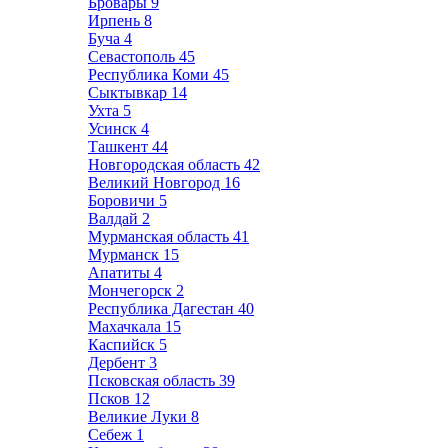
Бровары
9
Ирпень
8
Буча
4
Севастополь
45
Республика Коми
45
Сыктывкар
14
Ухта
5
Усинск
4
Ташкент
44
Новгородская область
42
Великий Новгород
16
Боровичи
5
Валдай
2
Мурманская область
41
Мурманск
15
Апатиты
4
Мончегорск
2
Республика Дагестан
40
Махачкала
15
Каспийск
5
Дербент
3
Псковская область
39
Псков
12
Великие Луки
8
Себеж
1