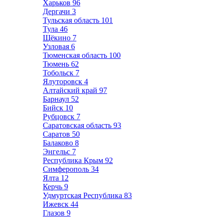
Харьков
96
Дергачи
3
Тульская область
101
Тула
46
Щёкино
7
Узловая
6
Тюменская область
100
Тюмень
62
Тобольск
7
Ялуторовск
4
Алтайский край
97
Барнаул
52
Бийск
10
Рубцовск
7
Саратовская область
93
Саратов
50
Балаково
8
Энгельс
7
Республика Крым
92
Симферополь
34
Ялта
12
Керчь
9
Удмуртская Республика
83
Ижевск
44
Глазов
9