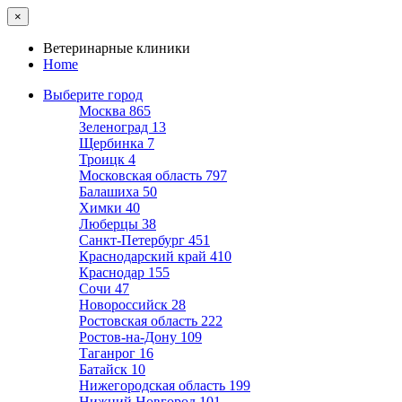
×
Ветеринарные клиники
Home
Выберите город
Москва
865
Зеленоград
13
Щербинка
7
Троицк
4
Московская область
797
Балашиха
50
Химки
40
Люберцы
38
Санкт-Петербург
451
Краснодарский край
410
Краснодар
155
Сочи
47
Новороссийск
28
Ростовская область
222
Ростов-на-Дону
109
Таганрог
16
Батайск
10
Нижегородская область
199
Нижний Новгород
101