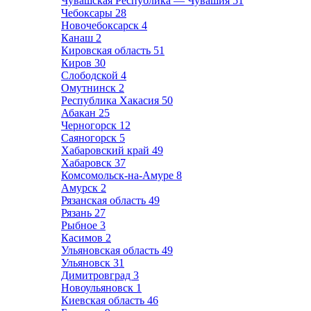
Чувашская Республика — Чувашия
51
Чебоксары
28
Новочебоксарск
4
Канаш
2
Кировская область
51
Киров
30
Слободской
4
Омутнинск
2
Республика Хакасия
50
Абакан
25
Черногорск
12
Саяногорск
5
Хабаровский край
49
Хабаровск
37
Комсомольск-на-Амуре
8
Амурск
2
Рязанская область
49
Рязань
27
Рыбное
3
Касимов
2
Ульяновская область
49
Ульяновск
31
Димитровград
3
Новоульяновск
1
Киевская область
46