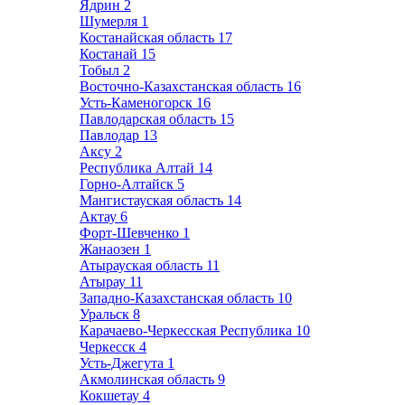
Ядрин
2
Шумерля
1
Костанайская область
17
Костанай
15
Тобыл
2
Восточно-Казахстанская область
16
Усть-Каменогорск
16
Павлодарская область
15
Павлодар
13
Аксу
2
Республика Алтай
14
Горно-Алтайск
5
Мангистауская область
14
Актау
6
Форт-Шевченко
1
Жанаозен
1
Атырауская область
11
Атырау
11
Западно-Казахстанская область
10
Уральск
8
Карачаево-Черкесская Республика
10
Черкесск
4
Усть-Джегута
1
Акмолинская область
9
Кокшетау
4