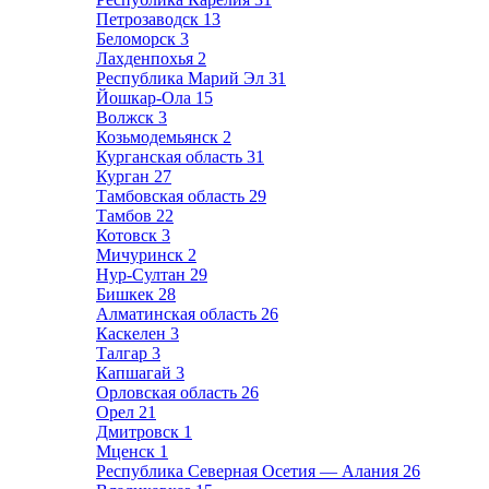
Петрозаводск
13
Беломорск
3
Лахденпохья
2
Республика Марий Эл
31
Йошкар-Ола
15
Волжск
3
Козьмодемьянск
2
Курганская область
31
Курган
27
Тамбовская область
29
Тамбов
22
Котовск
3
Мичуринск
2
Нур-Султан
29
Бишкек
28
Алматинская область
26
Каскелен
3
Талгар
3
Капшагай
3
Орловская область
26
Орел
21
Дмитровск
1
Мценск
1
Республика Северная Осетия — Алания
26