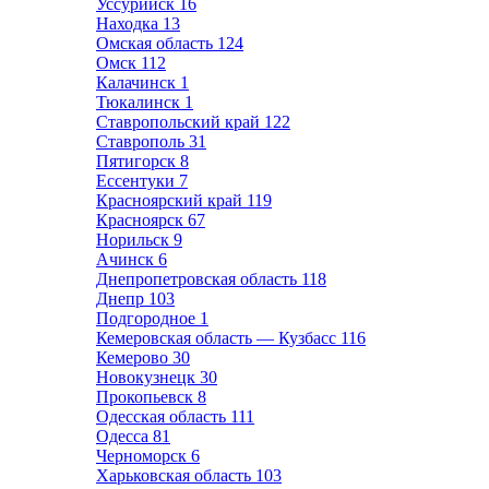
Уссурийск
16
Находка
13
Омская область
124
Омск
112
Калачинск
1
Тюкалинск
1
Ставропольский край
122
Ставрополь
31
Пятигорск
8
Ессентуки
7
Красноярский край
119
Красноярск
67
Норильск
9
Ачинск
6
Днепропетровская область
118
Днепр
103
Подгородное
1
Кемеровская область — Кузбасс
116
Кемерово
30
Новокузнецк
30
Прокопьевск
8
Одесская область
111
Одесса
81
Черноморск
6
Харьковская область
103