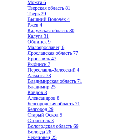
Можга
6
Тверская область
81
Тверь
29
Вышний Волочёк
4
Ржев
4
Калужская область
80
Калуга
31
Обнинск
9
Малоярославец
6
Ярославская область
77
Ярославль
47
Рыбинск
7
Переславль-Залесский
4
Алматы
73
Владимирская область
71
Владимир
25
Ковров
8
Александров
8
Белгородская область
71
Белгород
29
Старый Оскол
5
Строитель
3
Вологодская область
69
Вологда
26
Череповец
25