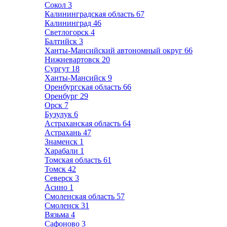
Сокол
3
Калининградская область
67
Калининград
46
Светлогорск
4
Балтийск
3
Ханты-Мансийский автономный округ
66
Нижневартовск
20
Сургут
18
Ханты-Мансийск
9
Оренбургская область
66
Оренбург
29
Орск
7
Бузулук
6
Астраханская область
64
Астрахань
47
Знаменск
1
Харабали
1
Томская область
61
Томск
42
Северск
3
Асино
1
Смоленская область
57
Смоленск
31
Вязьма
4
Сафоново
3