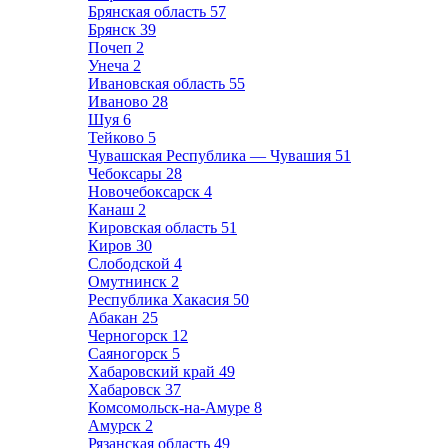
Брянская область
57
Брянск
39
Почеп
2
Унеча
2
Ивановская область
55
Иваново
28
Шуя
6
Тейково
5
Чувашская Республика — Чувашия
51
Чебоксары
28
Новочебоксарск
4
Канаш
2
Кировская область
51
Киров
30
Слободской
4
Омутнинск
2
Республика Хакасия
50
Абакан
25
Черногорск
12
Саяногорск
5
Хабаровский край
49
Хабаровск
37
Комсомольск-на-Амуре
8
Амурск
2
Рязанская область
49