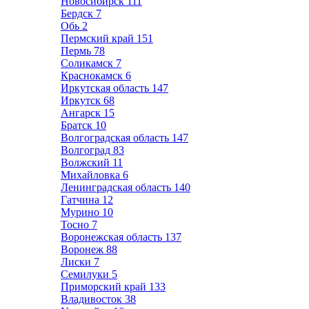
Новосибирск
111
Бердск
7
Обь
2
Пермский край
151
Пермь
78
Соликамск
7
Краснокамск
6
Иркутская область
147
Иркутск
68
Ангарск
15
Братск
10
Волгоградская область
147
Волгоград
83
Волжский
11
Михайловка
6
Ленинградская область
140
Гатчина
12
Мурино
10
Тосно
7
Воронежская область
137
Воронеж
88
Лиски
7
Семилуки
5
Приморский край
133
Владивосток
38