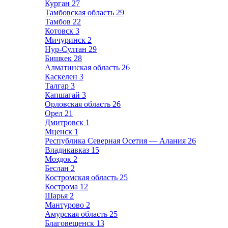
Курган
27
Тамбовская область
29
Тамбов
22
Котовск
3
Мичуринск
2
Нур-Султан
29
Бишкек
28
Алматинская область
26
Каскелен
3
Талгар
3
Капшагай
3
Орловская область
26
Орел
21
Дмитровск
1
Мценск
1
Республика Северная Осетия — Алания
26
Владикавказ
15
Моздок
2
Беслан
2
Костромская область
25
Кострома
12
Шарья
2
Мантурово
2
Амурская область
25
Благовещенск
13