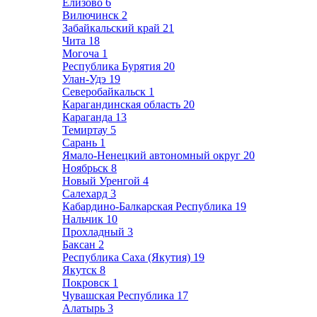
Елизово
6
Вилючинск
2
Забайкальский край
21
Чита
18
Могоча
1
Республика Бурятия
20
Улан-Удэ
19
Северобайкальск
1
Карагандинская область
20
Караганда
13
Темиртау
5
Сарань
1
Ямало-Ненецкий автономный округ
20
Ноябрьск
8
Новый Уренгой
4
Салехард
3
Кабардино-Балкарская Республика
19
Нальчик
10
Прохладный
3
Баксан
2
Республика Саха (Якутия)
19
Якутск
8
Покровск
1
Чувашская Республика
17
Алатырь
3