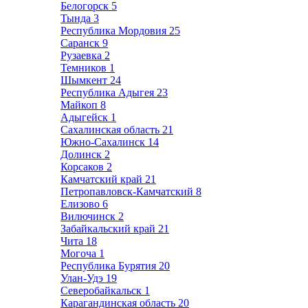
Белогорск
5
Тында
3
Республика Мордовия
25
Саранск
9
Рузаевка
2
Темников
1
Шымкент
24
Республика Адыгея
23
Майкоп
8
Адыгейск
1
Сахалинская область
21
Южно-Сахалинск
14
Долинск
2
Корсаков
2
Камчатский край
21
Петропавловск-Камчатский
8
Елизово
6
Вилючинск
2
Забайкальский край
21
Чита
18
Могоча
1
Республика Бурятия
20
Улан-Удэ
19
Северобайкальск
1
Карагандинская область
20