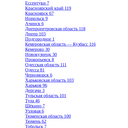
Ессентуки
7
Красноярский край
119
Красноярск
67
Норильск
9
Ачинск
6
Днепропетровская область
118
Днепр
103
Подгородное
1
Кемеровская область — Кузбасс
116
Кемерово
30
Новокузнецк
30
Прокопьевск
8
Одесская область
111
Одесса
81
Черноморск
6
Харьковская область
103
Харьков
96
Дергачи
3
Тульская область
101
Тула
46
Щёкино
7
Узловая
6
Тюменская область
100
Тюмень
62
Тобольск
7