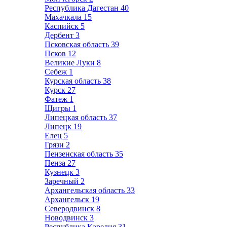
Республика Дагестан
40
Махачкала
15
Каспийск
5
Дербент
3
Псковская область
39
Псков
12
Великие Луки
8
Себеж
1
Курская область
38
Курск
27
Фатеж
1
Щигры
1
Липецкая область
37
Липецк
19
Елец
5
Грязи
2
Пензенская область
35
Пенза
27
Кузнецк
3
Заречный
2
Архангельская область
33
Архангельск
19
Северодвинск
8
Новодвинск
3
Республика Карелия
31