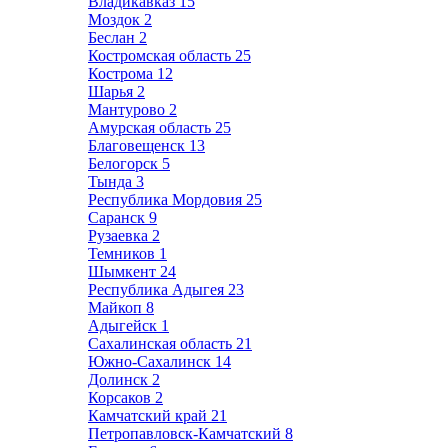
Владикавказ
15
Моздок
2
Беслан
2
Костромская область
25
Кострома
12
Шарья
2
Мантурово
2
Амурская область
25
Благовещенск
13
Белогорск
5
Тында
3
Республика Мордовия
25
Саранск
9
Рузаевка
2
Темников
1
Шымкент
24
Республика Адыгея
23
Майкоп
8
Адыгейск
1
Сахалинская область
21
Южно-Сахалинск
14
Долинск
2
Корсаков
2
Камчатский край
21
Петропавловск-Камчатский
8