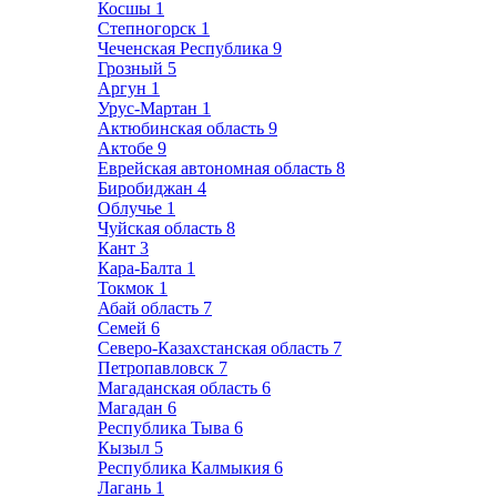
Косшы
1
Степногорск
1
Чеченская Республика
9
Грозный
5
Аргун
1
Урус-Мартан
1
Актюбинская область
9
Актобе
9
Еврейская автономная область
8
Биробиджан
4
Облучье
1
Чуйская область
8
Кант
3
Кара-Балта
1
Токмок
1
Абай область
7
Семей
6
Северо-Казахстанская область
7
Петропавловск
7
Магаданская область
6
Магадан
6
Республика Тыва
6
Кызыл
5
Республика Калмыкия
6
Лагань
1