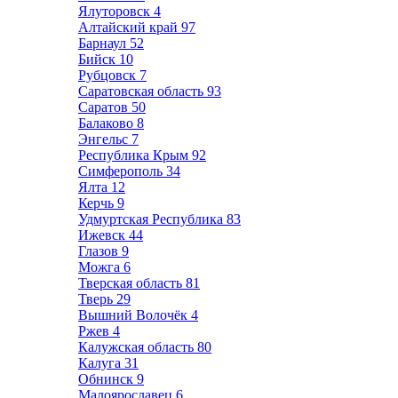
Ялуторовск
4
Алтайский край
97
Барнаул
52
Бийск
10
Рубцовск
7
Саратовская область
93
Саратов
50
Балаково
8
Энгельс
7
Республика Крым
92
Симферополь
34
Ялта
12
Керчь
9
Удмуртская Республика
83
Ижевск
44
Глазов
9
Можга
6
Тверская область
81
Тверь
29
Вышний Волочёк
4
Ржев
4
Калужская область
80
Калуга
31
Обнинск
9
Малоярославец
6