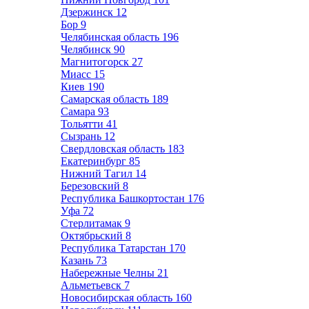
Дзержинск
12
Бор
9
Челябинская область
196
Челябинск
90
Магнитогорск
27
Миасс
15
Киев
190
Самарская область
189
Самара
93
Тольятти
41
Сызрань
12
Свердловская область
183
Екатеринбург
85
Нижний Тагил
14
Березовский
8
Республика Башкортостан
176
Уфа
72
Стерлитамак
9
Октябрьский
8
Республика Татарстан
170
Казань
73
Набережные Челны
21
Альметьевск
7
Новосибирская область
160