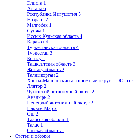
Элиста
1
Астана
6
Республика Ингушетия
5
Назрань
2
Малгобек
1
Сунжа
1
Иссык-Кульская область
4
Каракол
4
Туркестанская область
4
Туркестан
3
Кентау
1
Ташкентская область
3
Жетысу область
2
Талдыкорган
2
Ханты-Мансийский автономный округ — Югра
2
Лянтор
2
Чукотский автономный округ
2
Анадырь
2
Ненецкий автономный округ
2
Нарьян-Мар
2
Ош
2
Таласская область
1
Талас
1
Ошская область
1
Статьи и обзоры