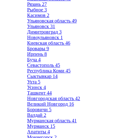
Рязань
27
Рыбное
3
Касимов
2
Ульяновская область
49
Ульяновск
31
Димитровград
3
Новоульяновск
1
Киевская область
46
Бровары
9
Ирпень
8
Буча
4
Севастополь
45
Республика Коми
45
Сыктывкар
14
Ухта
5
Усинск
4
Ташкент
44
Новгородская область
42
Великий Новгород
16
Боровичи
5
Валдай
2
Мурманская область
41
Мурманск
15
Апатиты
4
Мончегорск
2