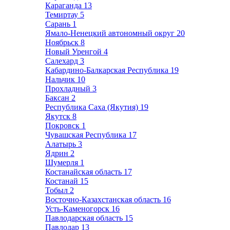
Караганда
13
Темиртау
5
Сарань
1
Ямало-Ненецкий автономный округ
20
Ноябрьск
8
Новый Уренгой
4
Салехард
3
Кабардино-Балкарская Республика
19
Нальчик
10
Прохладный
3
Баксан
2
Республика Саха (Якутия)
19
Якутск
8
Покровск
1
Чувашская Республика
17
Алатырь
3
Ядрин
2
Шумерля
1
Костанайская область
17
Костанай
15
Тобыл
2
Восточно-Казахстанская область
16
Усть-Каменогорск
16
Павлодарская область
15
Павлодар
13