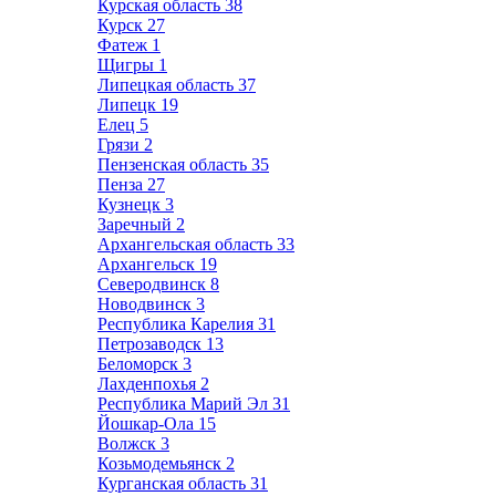
Курская область
38
Курск
27
Фатеж
1
Щигры
1
Липецкая область
37
Липецк
19
Елец
5
Грязи
2
Пензенская область
35
Пенза
27
Кузнецк
3
Заречный
2
Архангельская область
33
Архангельск
19
Северодвинск
8
Новодвинск
3
Республика Карелия
31
Петрозаводск
13
Беломорск
3
Лахденпохья
2
Республика Марий Эл
31
Йошкар-Ола
15
Волжск
3
Козьмодемьянск
2
Курганская область
31