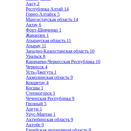
Аксу
2
Республика Алтай
14
Горно-Алтайск
5
Мангистауская область
14
Актау
6
Форт-Шевченко
1
Жанаозен
1
Атырауская область
11
Атырау
11
Западно-Казахстанская область
10
Уральск
8
Карачаево-Черкесская Республика
10
Черкесск
4
Усть-Джегута
1
Акмолинская область
9
Кокшетау
4
Косшы
1
Степногорск
1
Чеченская Республика
9
Грозный
5
Аргун
1
Урус-Мартан
1
Актюбинская область
9
Актобе
9
Еврейская автономная область
8