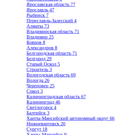
Ярославская область
77
Ярославль
47
Рыбинск
7
Переславль-Залесский
4
Алматы
73
Владимирская область
71
Владимир
25
Ковров
8
Александров
8
Белгородская область
71
Белгород
29
Старый Оскол
5
Строитель
3
Вологодская область
69
Вологда
26
Череповец
25
Сокол
3
Калининградская область
67
Калининград
46
Светлогорск
4
Балтийск
3
Ханты-Мансийский автономный округ
66
Нижневартовск
20
Сургут
18
Ханты-Мансийск
9