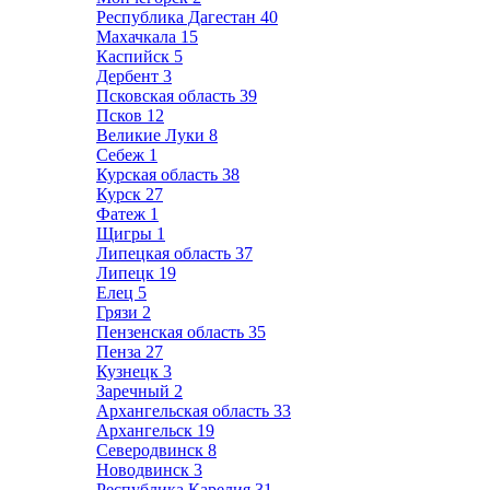
Республика Дагестан
40
Махачкала
15
Каспийск
5
Дербент
3
Псковская область
39
Псков
12
Великие Луки
8
Себеж
1
Курская область
38
Курск
27
Фатеж
1
Щигры
1
Липецкая область
37
Липецк
19
Елец
5
Грязи
2
Пензенская область
35
Пенза
27
Кузнецк
3
Заречный
2
Архангельская область
33
Архангельск
19
Северодвинск
8
Новодвинск
3
Республика Карелия
31