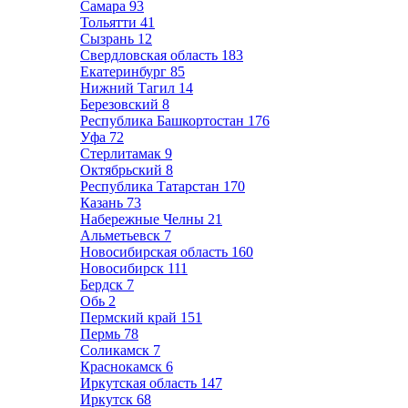
Самара
93
Тольятти
41
Сызрань
12
Свердловская область
183
Екатеринбург
85
Нижний Тагил
14
Березовский
8
Республика Башкортостан
176
Уфа
72
Стерлитамак
9
Октябрьский
8
Республика Татарстан
170
Казань
73
Набережные Челны
21
Альметьевск
7
Новосибирская область
160
Новосибирск
111
Бердск
7
Обь
2
Пермский край
151
Пермь
78
Соликамск
7
Краснокамск
6
Иркутская область
147
Иркутск
68