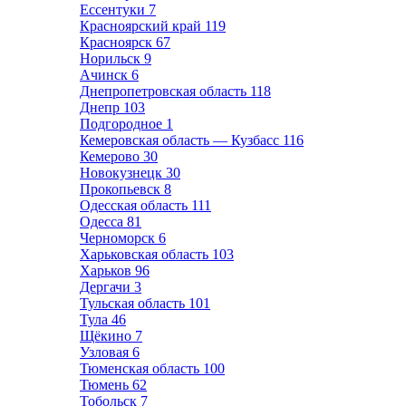
Ессентуки
7
Красноярский край
119
Красноярск
67
Норильск
9
Ачинск
6
Днепропетровская область
118
Днепр
103
Подгородное
1
Кемеровская область — Кузбасс
116
Кемерово
30
Новокузнецк
30
Прокопьевск
8
Одесская область
111
Одесса
81
Черноморск
6
Харьковская область
103
Харьков
96
Дергачи
3
Тульская область
101
Тула
46
Щёкино
7
Узловая
6
Тюменская область
100
Тюмень
62
Тобольск
7