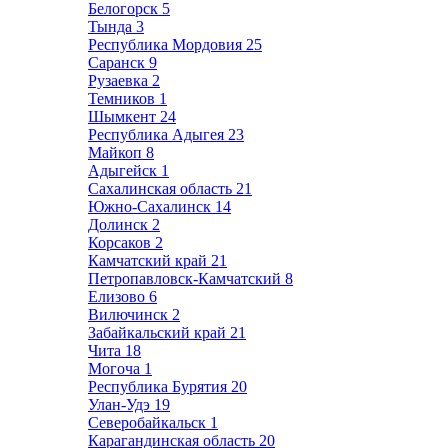
Белогорск
5
Тында
3
Республика Мордовия
25
Саранск
9
Рузаевка
2
Темников
1
Шымкент
24
Республика Адыгея
23
Майкоп
8
Адыгейск
1
Сахалинская область
21
Южно-Сахалинск
14
Долинск
2
Корсаков
2
Камчатский край
21
Петропавловск-Камчатский
8
Елизово
6
Вилючинск
2
Забайкальский край
21
Чита
18
Могоча
1
Республика Бурятия
20
Улан-Удэ
19
Северобайкальск
1
Карагандинская область
20