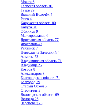
Можга
6
Тверская область
81
Тверь
29
Вышний Волочёк
4
Ржев
4
Калужская область
80
Калуга
31
Обнинск
9
Малоярославец
6
Ярославская область
77
Ярославль
47
Рыбинск
7
Переславль-Залесский
4
Алматы
73
Владимирская область
71
Владимир
25
Ковров
8
Александров
8
Белгородская область
71
Белгород
29
Старый Оскол
5
Строитель
3
Вологодская область
69
Вологда
26
Череповец
25