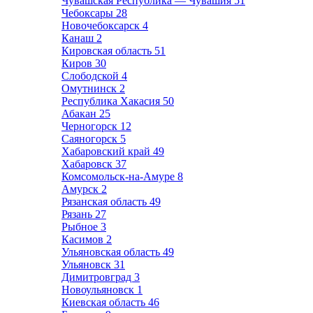
Чувашская Республика — Чувашия
51
Чебоксары
28
Новочебоксарск
4
Канаш
2
Кировская область
51
Киров
30
Слободской
4
Омутнинск
2
Республика Хакасия
50
Абакан
25
Черногорск
12
Саяногорск
5
Хабаровский край
49
Хабаровск
37
Комсомольск-на-Амуре
8
Амурск
2
Рязанская область
49
Рязань
27
Рыбное
3
Касимов
2
Ульяновская область
49
Ульяновск
31
Димитровград
3
Новоульяновск
1
Киевская область
46