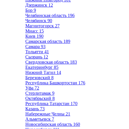
Дзержинск
12
Бор
9
Челябинская область
196
Челябинск
90
Магнитогорск
27
Миасс
15
Киев
190
Самарская область
189
Самара
93
Тольятти
41
Сызрань
12
Свердловская область
183
Екатеринбург
85
Нижний Тагил
14
Березовский
8
Республика Башкортостан
176
Уфа
72
Стерлитамак
9
Октябрьский
8
Республика Татарстан
170
Казань
73
Набережные Челны
21
Альметьевск
7
Новосибирская область
160