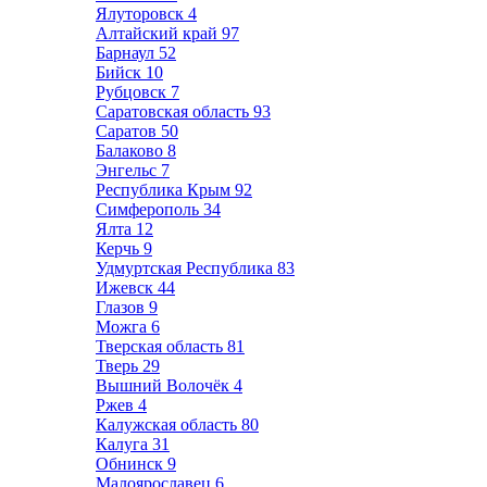
Ялуторовск
4
Алтайский край
97
Барнаул
52
Бийск
10
Рубцовск
7
Саратовская область
93
Саратов
50
Балаково
8
Энгельс
7
Республика Крым
92
Симферополь
34
Ялта
12
Керчь
9
Удмуртская Республика
83
Ижевск
44
Глазов
9
Можга
6
Тверская область
81
Тверь
29
Вышний Волочёк
4
Ржев
4
Калужская область
80
Калуга
31
Обнинск
9
Малоярославец
6