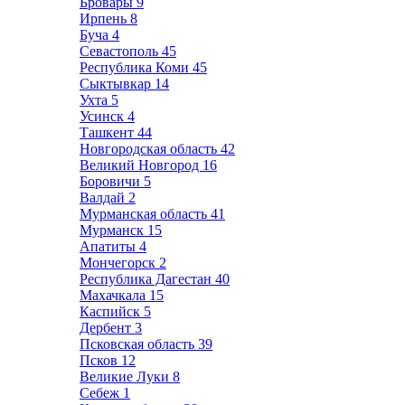
Бровары
9
Ирпень
8
Буча
4
Севастополь
45
Республика Коми
45
Сыктывкар
14
Ухта
5
Усинск
4
Ташкент
44
Новгородская область
42
Великий Новгород
16
Боровичи
5
Валдай
2
Мурманская область
41
Мурманск
15
Апатиты
4
Мончегорск
2
Республика Дагестан
40
Махачкала
15
Каспийск
5
Дербент
3
Псковская область
39
Псков
12
Великие Луки
8
Себеж
1