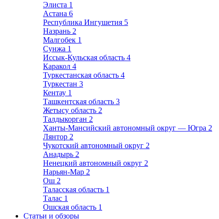
Элиста
1
Астана
6
Республика Ингушетия
5
Назрань
2
Малгобек
1
Сунжа
1
Иссык-Кульская область
4
Каракол
4
Туркестанская область
4
Туркестан
3
Кентау
1
Ташкентская область
3
Жетысу область
2
Талдыкорган
2
Ханты-Мансийский автономный округ — Югра
2
Лянтор
2
Чукотский автономный округ
2
Анадырь
2
Ненецкий автономный округ
2
Нарьян-Мар
2
Ош
2
Таласская область
1
Талас
1
Ошская область
1
Статьи и обзоры