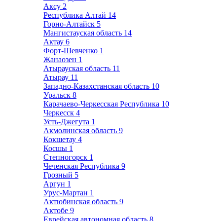
Аксу
2
Республика Алтай
14
Горно-Алтайск
5
Мангистауская область
14
Актау
6
Форт-Шевченко
1
Жанаозен
1
Атырауская область
11
Атырау
11
Западно-Казахстанская область
10
Уральск
8
Карачаево-Черкесская Республика
10
Черкесск
4
Усть-Джегута
1
Акмолинская область
9
Кокшетау
4
Косшы
1
Степногорск
1
Чеченская Республика
9
Грозный
5
Аргун
1
Урус-Мартан
1
Актюбинская область
9
Актобе
9
Еврейская автономная область
8