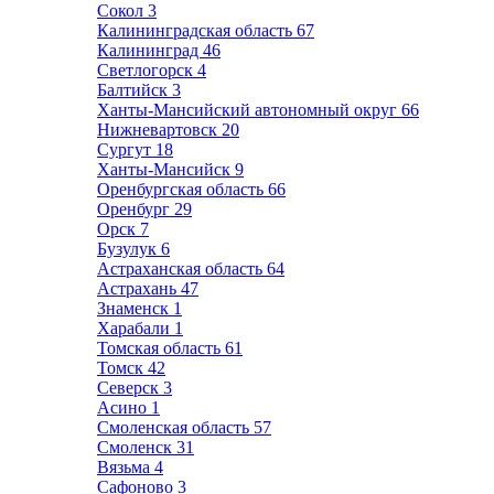
Сокол
3
Калининградская область
67
Калининград
46
Светлогорск
4
Балтийск
3
Ханты-Мансийский автономный округ
66
Нижневартовск
20
Сургут
18
Ханты-Мансийск
9
Оренбургская область
66
Оренбург
29
Орск
7
Бузулук
6
Астраханская область
64
Астрахань
47
Знаменск
1
Харабали
1
Томская область
61
Томск
42
Северск
3
Асино
1
Смоленская область
57
Смоленск
31
Вязьма
4
Сафоново
3