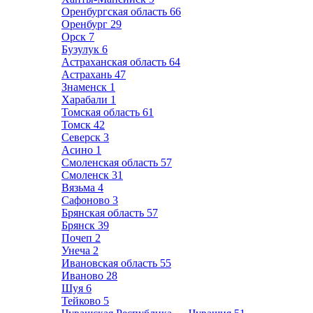
Оренбургская область
66
Оренбург
29
Орск
7
Бузулук
6
Астраханская область
64
Астрахань
47
Знаменск
1
Харабали
1
Томская область
61
Томск
42
Северск
3
Асино
1
Смоленская область
57
Смоленск
31
Вязьма
4
Сафоново
3
Брянская область
57
Брянск
39
Почеп
2
Унеча
2
Ивановская область
55
Иваново
28
Шуя
6
Тейково
5