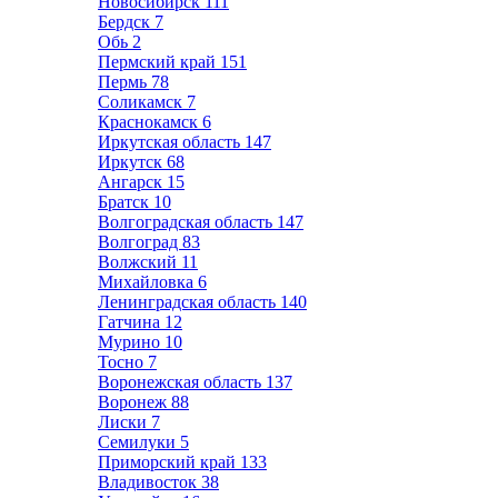
Новосибирск
111
Бердск
7
Обь
2
Пермский край
151
Пермь
78
Соликамск
7
Краснокамск
6
Иркутская область
147
Иркутск
68
Ангарск
15
Братск
10
Волгоградская область
147
Волгоград
83
Волжский
11
Михайловка
6
Ленинградская область
140
Гатчина
12
Мурино
10
Тосно
7
Воронежская область
137
Воронеж
88
Лиски
7
Семилуки
5
Приморский край
133
Владивосток
38