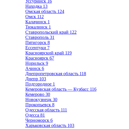
Уссурийск
16
Находка
13
Омская область
124
Омск
112
Калачинск
1
Тюкалинск
1
Ставропольский край
122
Ставрополь
31
Пятигорск
8
Ессентуки
7
Красноярский край
119
Красноярск
67
Норильск
9
Ачинск
6
Днепропетровская область
118
Днепр
103
Подгородное
1
Кемеровская область — Кузбасс
116
Кемерово
30
Новокузнецк
30
Прокопьевск
8
Одесская область
111
Одесса
81
Черноморск
6
Харьковская область
103