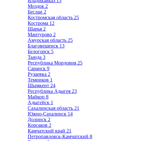
Владикавказ
15
Моздок
2
Беслан
2
Костромская область
25
Кострома
12
Шарья
2
Мантурово
2
Амурская область
25
Благовещенск
13
Белогорск
5
Тында
3
Республика Мордовия
25
Саранск
9
Рузаевка
2
Темников
1
Шымкент
24
Республика Адыгея
23
Майкоп
8
Адыгейск
1
Сахалинская область
21
Южно-Сахалинск
14
Долинск
2
Корсаков
2
Камчатский край
21
Петропавловск-Камчатский
8