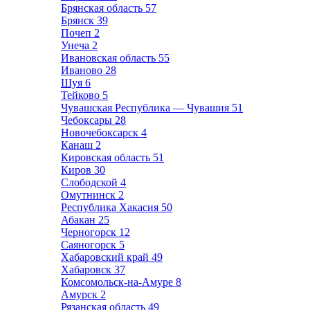
Брянская область
57
Брянск
39
Почеп
2
Унеча
2
Ивановская область
55
Иваново
28
Шуя
6
Тейково
5
Чувашская Республика — Чувашия
51
Чебоксары
28
Новочебоксарск
4
Канаш
2
Кировская область
51
Киров
30
Слободской
4
Омутнинск
2
Республика Хакасия
50
Абакан
25
Черногорск
12
Саяногорск
5
Хабаровский край
49
Хабаровск
37
Комсомольск-на-Амуре
8
Амурск
2
Рязанская область
49