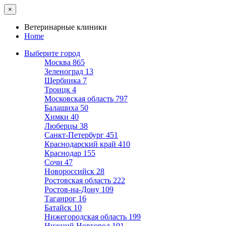
×
Ветеринарные клиники
Home
Выберите город
Москва
865
Зеленоград
13
Щербинка
7
Троицк
4
Московская область
797
Балашиха
50
Химки
40
Люберцы
38
Санкт-Петербург
451
Краснодарский край
410
Краснодар
155
Сочи
47
Новороссийск
28
Ростовская область
222
Ростов-на-Дону
109
Таганрог
16
Батайск
10
Нижегородская область
199
Нижний Новгород
101