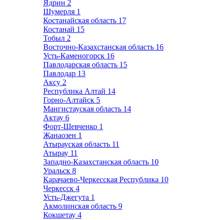
Ядрин
2
Шумерля
1
Костанайская область
17
Костанай
15
Тобыл
2
Восточно-Казахстанская область
16
Усть-Каменогорск
16
Павлодарская область
15
Павлодар
13
Аксу
2
Республика Алтай
14
Горно-Алтайск
5
Мангистауская область
14
Актау
6
Форт-Шевченко
1
Жанаозен
1
Атырауская область
11
Атырау
11
Западно-Казахстанская область
10
Уральск
8
Карачаево-Черкесская Республика
10
Черкесск
4
Усть-Джегута
1
Акмолинская область
9
Кокшетау
4