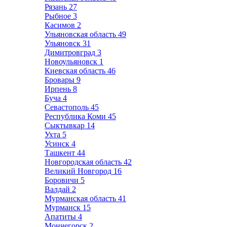
Рязань
27
Рыбное
3
Касимов
2
Ульяновская область
49
Ульяновск
31
Димитровград
3
Новоульяновск
1
Киевская область
46
Бровары
9
Ирпень
8
Буча
4
Севастополь
45
Республика Коми
45
Сыктывкар
14
Ухта
5
Усинск
4
Ташкент
44
Новгородская область
42
Великий Новгород
16
Боровичи
5
Валдай
2
Мурманская область
41
Мурманск
15
Апатиты
4
Мончегорск
2