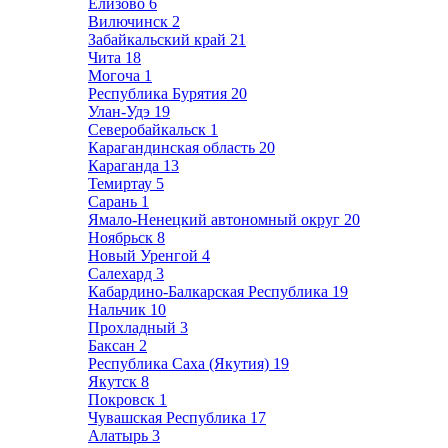
Елизово
6
Вилючинск
2
Забайкальский край
21
Чита
18
Могоча
1
Республика Бурятия
20
Улан-Удэ
19
Северобайкальск
1
Карагандинская область
20
Караганда
13
Темиртау
5
Сарань
1
Ямало-Ненецкий автономный округ
20
Ноябрьск
8
Новый Уренгой
4
Салехард
3
Кабардино-Балкарская Республика
19
Нальчик
10
Прохладный
3
Баксан
2
Республика Саха (Якутия)
19
Якутск
8
Покровск
1
Чувашская Республика
17
Алатырь
3