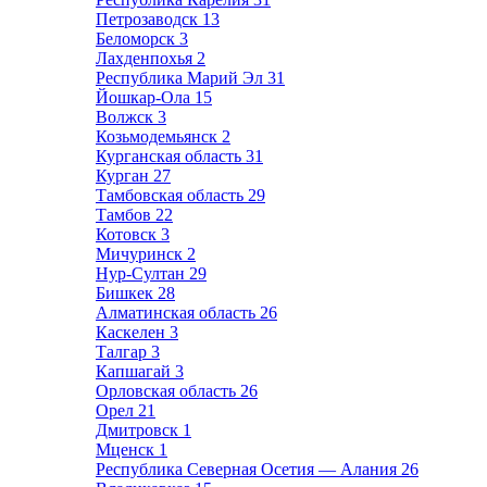
Петрозаводск
13
Беломорск
3
Лахденпохья
2
Республика Марий Эл
31
Йошкар-Ола
15
Волжск
3
Козьмодемьянск
2
Курганская область
31
Курган
27
Тамбовская область
29
Тамбов
22
Котовск
3
Мичуринск
2
Нур-Султан
29
Бишкек
28
Алматинская область
26
Каскелен
3
Талгар
3
Капшагай
3
Орловская область
26
Орел
21
Дмитровск
1
Мценск
1
Республика Северная Осетия — Алания
26