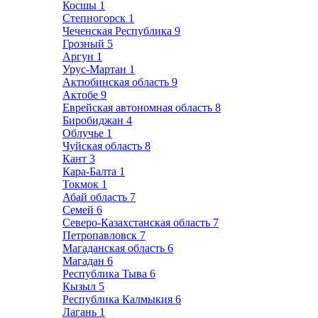
Косшы
1
Степногорск
1
Чеченская Республика
9
Грозный
5
Аргун
1
Урус-Мартан
1
Актюбинская область
9
Актобе
9
Еврейская автономная область
8
Биробиджан
4
Облучье
1
Чуйская область
8
Кант
3
Кара-Балта
1
Токмок
1
Абай область
7
Семей
6
Северо-Казахстанская область
7
Петропавловск
7
Магаданская область
6
Магадан
6
Республика Тыва
6
Кызыл
5
Республика Калмыкия
6
Лагань
1