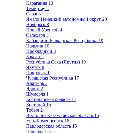
Караганда
13
Темиртау
5
Сарань
1
Ямало-Ненецкий автономный округ
20
Ноябрьск
8
Новый Уренгой
4
Салехард
3
Кабардино-Балкарская Республика
19
Нальчик
10
Прохладный
3
Баксан
2
Республика Саха (Якутия)
19
Якутск
8
Покровск
1
Чувашская Республика
17
Алатырь
3
Ядрин
2
Шумерля
1
Костанайская область
17
Костанай
15
Тобыл
2
Восточно-Казахстанская область
16
Усть-Каменогорск
16
Павлодарская область
15
Павлодар
13