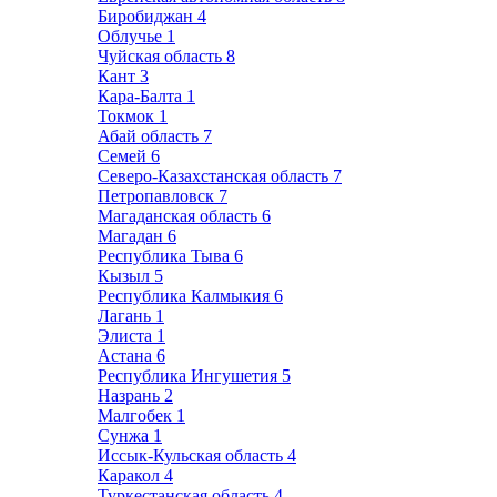
Биробиджан
4
Облучье
1
Чуйская область
8
Кант
3
Кара-Балта
1
Токмок
1
Абай область
7
Семей
6
Северо-Казахстанская область
7
Петропавловск
7
Магаданская область
6
Магадан
6
Республика Тыва
6
Кызыл
5
Республика Калмыкия
6
Лагань
1
Элиста
1
Астана
6
Республика Ингушетия
5
Назрань
2
Малгобек
1
Сунжа
1
Иссык-Кульская область
4
Каракол
4
Туркестанская область
4