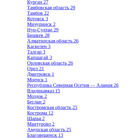
Курган
27
Тамбовская область
29
Тамбов
22
Котовск
3
Мичуринск
2
Нур-Султан
29
Бишкек
28
Алматинская область
26
Каскелен
3
Талгар
3
Капшагай
3
Орловская область
26
Орел
21
Дмитровск
1
Мценск
1
Республика Северная Осетия — Алания
26
Владикавказ
15
Моздок
2
Беслан
2
Костромская область
25
Кострома
12
Шарья
2
Мантурово
2
Амурская область
25
Благовещенск
13