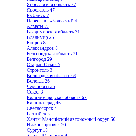
Ярославская область
77
Ярославль
47
Рыбинск
7
Переславль-Залесский
4
Алматы
73
Владимирская область
71
Владимир
25
Ковров
8
Александров
8
Белгородская область
71
Белгород
29
Старый Оскол
5
Строитель
3
Вологодская область
69
Вологда
26
Череповец
25
Сокол
3
Калининградская область
67
Калининград
46
Светлогорск
4
Балтийск
3
Ханты-Мансийский автономный округ
66
Нижневартовск
20
Сургут
18
Ханты-Мансийск
9