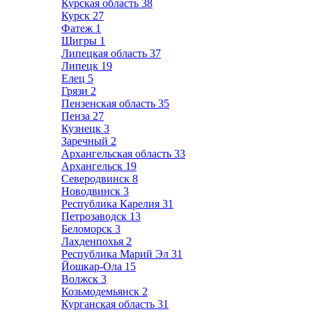
Курская область
38
Курск
27
Фатеж
1
Щигры
1
Липецкая область
37
Липецк
19
Елец
5
Грязи
2
Пензенская область
35
Пенза
27
Кузнецк
3
Заречный
2
Архангельская область
33
Архангельск
19
Северодвинск
8
Новодвинск
3
Республика Карелия
31
Петрозаводск
13
Беломорск
3
Лахденпохья
2
Республика Марий Эл
31
Йошкар-Ола
15
Волжск
3
Козьмодемьянск
2
Курганская область
31