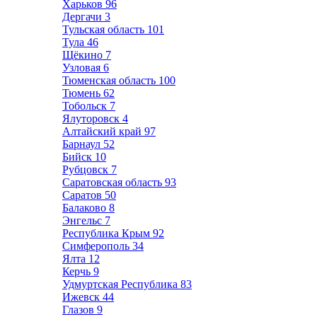
Харьков
96
Дергачи
3
Тульская область
101
Тула
46
Щёкино
7
Узловая
6
Тюменская область
100
Тюмень
62
Тобольск
7
Ялуторовск
4
Алтайский край
97
Барнаул
52
Бийск
10
Рубцовск
7
Саратовская область
93
Саратов
50
Балаково
8
Энгельс
7
Республика Крым
92
Симферополь
34
Ялта
12
Керчь
9
Удмуртская Республика
83
Ижевск
44
Глазов
9