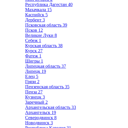
Республика Дагестан
40
Махачкала
15
Каспийск
5
Дербент
3
Псковская область
39
Псков
12
Великие Луки
8
Себеж
1
Курская область
38
Курск
27
Фатеж
1
Щигры
1
Липецкая область
37
Липецк
19
Елец
5
Грязи
2
Пензенская область
35
Пенза
27
Кузнецк
3
Заречный
2
Архангельская область
33
Архангельск
19
Северодвинск
8
Новодвинск
3
Республика Карелия
31