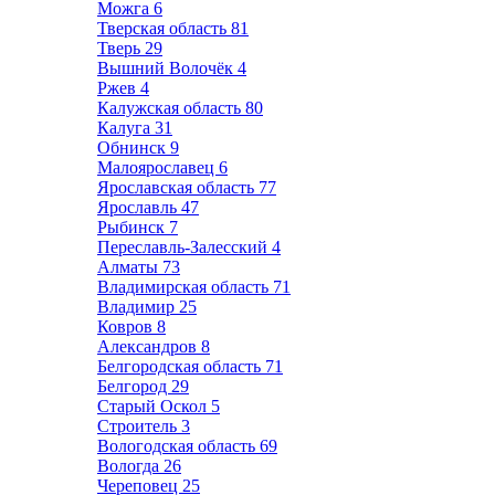
Можга
6
Тверская область
81
Тверь
29
Вышний Волочёк
4
Ржев
4
Калужская область
80
Калуга
31
Обнинск
9
Малоярославец
6
Ярославская область
77
Ярославль
47
Рыбинск
7
Переславль-Залесский
4
Алматы
73
Владимирская область
71
Владимир
25
Ковров
8
Александров
8
Белгородская область
71
Белгород
29
Старый Оскол
5
Строитель
3
Вологодская область
69
Вологда
26
Череповец
25