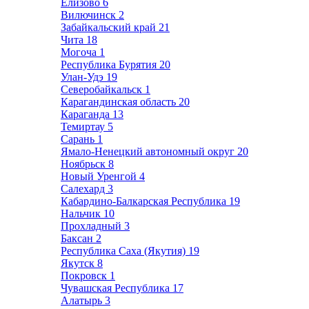
Елизово
6
Вилючинск
2
Забайкальский край
21
Чита
18
Могоча
1
Республика Бурятия
20
Улан-Удэ
19
Северобайкальск
1
Карагандинская область
20
Караганда
13
Темиртау
5
Сарань
1
Ямало-Ненецкий автономный округ
20
Ноябрьск
8
Новый Уренгой
4
Салехард
3
Кабардино-Балкарская Республика
19
Нальчик
10
Прохладный
3
Баксан
2
Республика Саха (Якутия)
19
Якутск
8
Покровск
1
Чувашская Республика
17
Алатырь
3