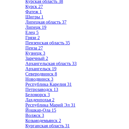
Курская область
38
Курск
27
Фатеж
1
Щигры
1
Липецкая область
37
Липецк
19
Елец
5
Грязи
2
Пензенская область
35
Пенза
27
Кузнецк
3
Заречный
2
Архангельская область
33
Архангельск
19
Северодвинск
8
Новодвинск
3
Республика Карелия
31
Петрозаводск
13
Беломорск
3
Лахденпохья
2
Республика Марий Эл
31
Йошкар-Ола
15
Волжск
3
Козьмодемьянск
2
Курганская область
31