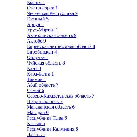
Косшы
1
Степногорск
1
Чеченская Республика
9
Грозный
5
Аргун
1
Урус-Мартан
1
Актюбинская область
9
Актобе
9
Еврейская автономная область
8
Биробиджан
4
Облучье
1
Чуйская область
8
Кант
3
Кара-Балта
1
Токмок
1
Абай область
7
Семей
6
Северо-Казахстанская область
7
Петропавловск
7
Магаданская область
6
Магадан
6
Республика Тыва
6
Кызыл
5
Республика Калмыкия
6
Лагань
1