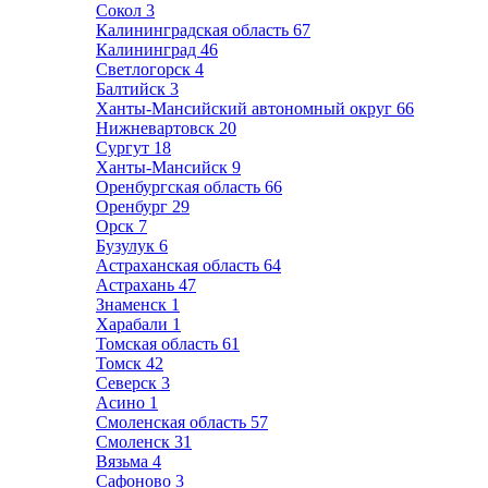
Сокол
3
Калининградская область
67
Калининград
46
Светлогорск
4
Балтийск
3
Ханты-Мансийский автономный округ
66
Нижневартовск
20
Сургут
18
Ханты-Мансийск
9
Оренбургская область
66
Оренбург
29
Орск
7
Бузулук
6
Астраханская область
64
Астрахань
47
Знаменск
1
Харабали
1
Томская область
61
Томск
42
Северск
3
Асино
1
Смоленская область
57
Смоленск
31
Вязьма
4
Сафоново
3