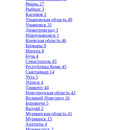
Рязань
27
Рыбное
3
Касимов
2
Ульяновская область
49
Ульяновск
31
Димитровград
3
Новоульяновск
1
Киевская область
46
Бровары
9
Ирпень
8
Буча
4
Севастополь
45
Республика Коми
45
Сыктывкар
14
Ухта
5
Усинск
4
Ташкент
44
Новгородская область
42
Великий Новгород
16
Боровичи
5
Валдай
2
Мурманская область
41
Мурманск
15
Апатиты
4
Мончегорск
2