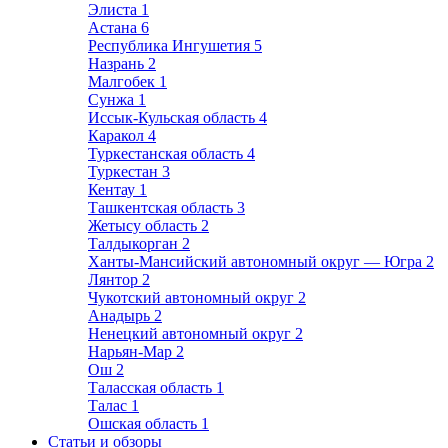
Элиста
1
Астана
6
Республика Ингушетия
5
Назрань
2
Малгобек
1
Сунжа
1
Иссык-Кульская область
4
Каракол
4
Туркестанская область
4
Туркестан
3
Кентау
1
Ташкентская область
3
Жетысу область
2
Талдыкорган
2
Ханты-Мансийский автономный округ — Югра
2
Лянтор
2
Чукотский автономный округ
2
Анадырь
2
Ненецкий автономный округ
2
Нарьян-Мар
2
Ош
2
Таласская область
1
Талас
1
Ошская область
1
Статьи и обзоры