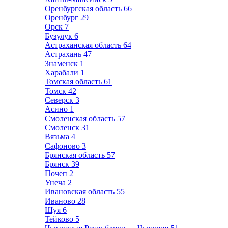
Оренбургская область
66
Оренбург
29
Орск
7
Бузулук
6
Астраханская область
64
Астрахань
47
Знаменск
1
Харабали
1
Томская область
61
Томск
42
Северск
3
Асино
1
Смоленская область
57
Смоленск
31
Вязьма
4
Сафоново
3
Брянская область
57
Брянск
39
Почеп
2
Унеча
2
Ивановская область
55
Иваново
28
Шуя
6
Тейково
5