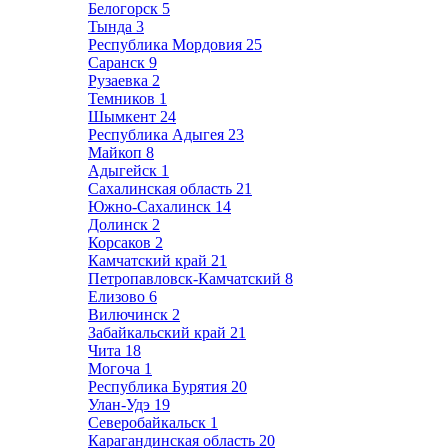
Белогорск
5
Тында
3
Республика Мордовия
25
Саранск
9
Рузаевка
2
Темников
1
Шымкент
24
Республика Адыгея
23
Майкоп
8
Адыгейск
1
Сахалинская область
21
Южно-Сахалинск
14
Долинск
2
Корсаков
2
Камчатский край
21
Петропавловск-Камчатский
8
Елизово
6
Вилючинск
2
Забайкальский край
21
Чита
18
Могоча
1
Республика Бурятия
20
Улан-Удэ
19
Северобайкальск
1
Карагандинская область
20