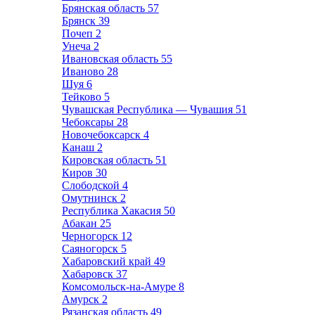
Брянская область
57
Брянск
39
Почеп
2
Унеча
2
Ивановская область
55
Иваново
28
Шуя
6
Тейково
5
Чувашская Республика — Чувашия
51
Чебоксары
28
Новочебоксарск
4
Канаш
2
Кировская область
51
Киров
30
Слободской
4
Омутнинск
2
Республика Хакасия
50
Абакан
25
Черногорск
12
Саяногорск
5
Хабаровский край
49
Хабаровск
37
Комсомольск-на-Амуре
8
Амурск
2
Рязанская область
49