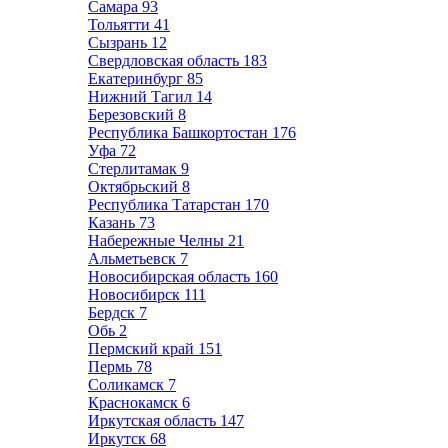
Самара
93
Тольятти
41
Сызрань
12
Свердловская область
183
Екатеринбург
85
Нижний Тагил
14
Березовский
8
Республика Башкортостан
176
Уфа
72
Стерлитамак
9
Октябрьский
8
Республика Татарстан
170
Казань
73
Набережные Челны
21
Альметьевск
7
Новосибирская область
160
Новосибирск
111
Бердск
7
Обь
2
Пермский край
151
Пермь
78
Соликамск
7
Краснокамск
6
Иркутская область
147
Иркутск
68