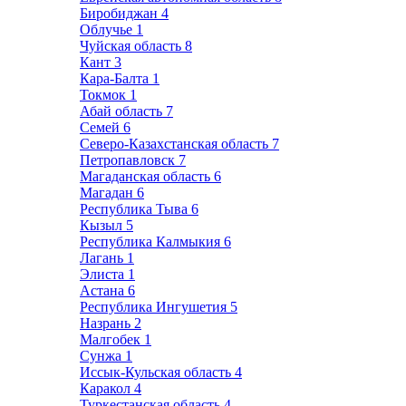
Биробиджан
4
Облучье
1
Чуйская область
8
Кант
3
Кара-Балта
1
Токмок
1
Абай область
7
Семей
6
Северо-Казахстанская область
7
Петропавловск
7
Магаданская область
6
Магадан
6
Республика Тыва
6
Кызыл
5
Республика Калмыкия
6
Лагань
1
Элиста
1
Астана
6
Республика Ингушетия
5
Назрань
2
Малгобек
1
Сунжа
1
Иссык-Кульская область
4
Каракол
4
Туркестанская область
4