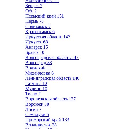
Новосибирск
111
Бердск
7
Обь
2
Пермский край
151
Пермь
78
Соликамск
7
Краснокамск
6
Иркутская область
147
Иркутск
68
Ангарск
15
Братск
10
Волгоградская область
147
Волгоград
83
Волжский
11
Михайловка
6
Ленинградская область
140
Гатчина
12
Мурино
10
Тосно
7
Воронежская область
137
Воронеж
88
Лиски
7
Семилуки
5
Приморский край
133
Владивосток
38