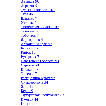
Харьков
96
Дергачи
3
Тульская область
101
Тула
46
Щёкино
7
Узловая
6
Тюменская область
100
Тюмень
62
Тобольск
7
Ялуторовск
4
Алтайский край
97
Барнаул
52
Бийск
10
Рубцовск
7
Саратовская область
93
Саратов
50
Балаково
8
Энгельс
7
Республика Крым
92
Симферополь
34
Ялта
12
Керчь
9
Удмуртская Республика
83
Ижевск
44
Глазов
9