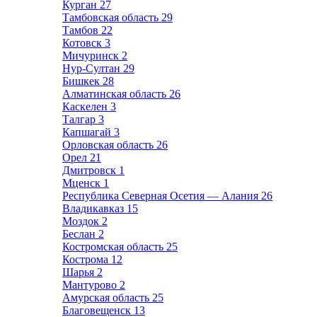
Курган
27
Тамбовская область
29
Тамбов
22
Котовск
3
Мичуринск
2
Нур-Султан
29
Бишкек
28
Алматинская область
26
Каскелен
3
Талгар
3
Капшагай
3
Орловская область
26
Орел
21
Дмитровск
1
Мценск
1
Республика Северная Осетия — Алания
26
Владикавказ
15
Моздок
2
Беслан
2
Костромская область
25
Кострома
12
Шарья
2
Мантурово
2
Амурская область
25
Благовещенск
13