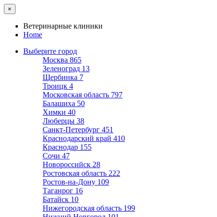
×
Ветеринарные клиники
Home
Выберите город
Москва
865
Зеленоград
13
Щербинка
7
Троицк
4
Московская область
797
Балашиха
50
Химки
40
Люберцы
38
Санкт-Петербург
451
Краснодарский край
410
Краснодар
155
Сочи
47
Новороссийск
28
Ростовская область
222
Ростов-на-Дону
109
Таганрог
16
Батайск
10
Нижегородская область
199
Нижний Новгород
101