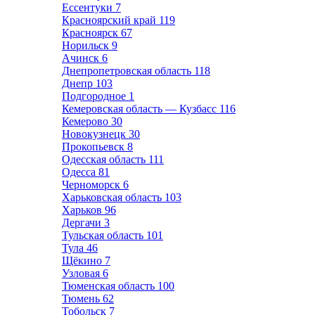
Ессентуки
7
Красноярский край
119
Красноярск
67
Норильск
9
Ачинск
6
Днепропетровская область
118
Днепр
103
Подгородное
1
Кемеровская область — Кузбасс
116
Кемерово
30
Новокузнецк
30
Прокопьевск
8
Одесская область
111
Одесса
81
Черноморск
6
Харьковская область
103
Харьков
96
Дергачи
3
Тульская область
101
Тула
46
Щёкино
7
Узловая
6
Тюменская область
100
Тюмень
62
Тобольск
7