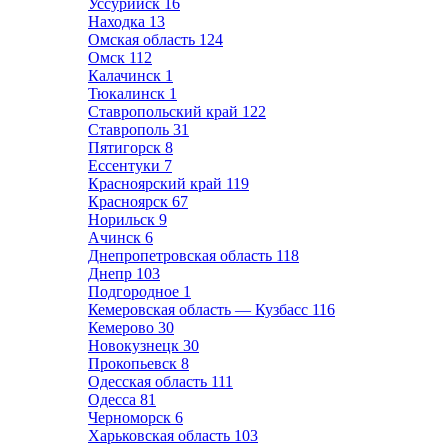
Уссурийск
16
Находка
13
Омская область
124
Омск
112
Калачинск
1
Тюкалинск
1
Ставропольский край
122
Ставрополь
31
Пятигорск
8
Ессентуки
7
Красноярский край
119
Красноярск
67
Норильск
9
Ачинск
6
Днепропетровская область
118
Днепр
103
Подгородное
1
Кемеровская область — Кузбасс
116
Кемерово
30
Новокузнецк
30
Прокопьевск
8
Одесская область
111
Одесса
81
Черноморск
6
Харьковская область
103