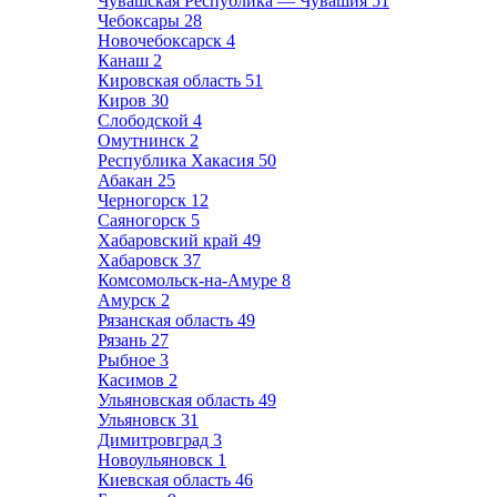
Чувашская Республика — Чувашия
51
Чебоксары
28
Новочебоксарск
4
Канаш
2
Кировская область
51
Киров
30
Слободской
4
Омутнинск
2
Республика Хакасия
50
Абакан
25
Черногорск
12
Саяногорск
5
Хабаровский край
49
Хабаровск
37
Комсомольск-на-Амуре
8
Амурск
2
Рязанская область
49
Рязань
27
Рыбное
3
Касимов
2
Ульяновская область
49
Ульяновск
31
Димитровград
3
Новоульяновск
1
Киевская область
46