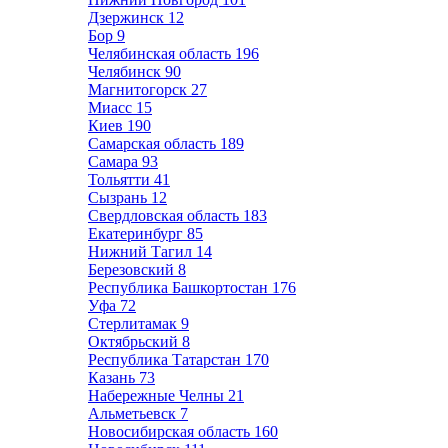
Дзержинск
12
Бор
9
Челябинская область
196
Челябинск
90
Магнитогорск
27
Миасс
15
Киев
190
Самарская область
189
Самара
93
Тольятти
41
Сызрань
12
Свердловская область
183
Екатеринбург
85
Нижний Тагил
14
Березовский
8
Республика Башкортостан
176
Уфа
72
Стерлитамак
9
Октябрьский
8
Республика Татарстан
170
Казань
73
Набережные Челны
21
Альметьевск
7
Новосибирская область
160