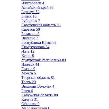
Ялуторовск
4
Алтайский край
97
Барнаул
52
Бийск
10
Рубцовск
7
Саратовская область
93
Саратов
50
Балаково
8
Энгельс
7
Республика Крым
92
Симферополь
34
Ялта
12
Керчь
9
Удмуртская Республика
83
Ижевск
44
Глазов
9
Можга
6
Тверская область
81
Тверь
29
Вышний Волочёк
4
Ржев
4
Калужская область
80
Калуга
31
Обнинск
9
Малоярославец
6