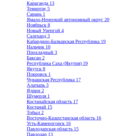
Караганда
13
Темиртау
5
Сарань
1
Ямало-Ненецкий автономный округ
20
Ноябрьск
8
Новый Уренгой
4
Салехард
3
Кабардино-Балкарская Республика
19
Нальчик
10
Прохладный
3
Баксан
2
Республика Саха (Якутия)
19
Якутск
8
Покровск
1
Чувашская Республика
17
Алатырь
3
Ядрин
2
Шумерля
1
Костанайская область
17
Костанай
15
Тобыл
2
Восточно-Казахстанская область
16
Усть-Каменогорск
16
Павлодарская область
15
Павлодар
13