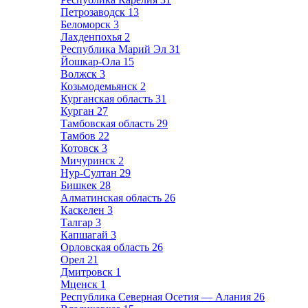
Петрозаводск
13
Беломорск
3
Лахденпохья
2
Республика Марий Эл
31
Йошкар-Ола
15
Волжск
3
Козьмодемьянск
2
Курганская область
31
Курган
27
Тамбовская область
29
Тамбов
22
Котовск
3
Мичуринск
2
Нур-Султан
29
Бишкек
28
Алматинская область
26
Каскелен
3
Талгар
3
Капшагай
3
Орловская область
26
Орел
21
Дмитровск
1
Мценск
1
Республика Северная Осетия — Алания
26