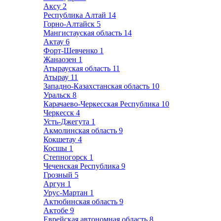
Аксу
2
Республика Алтай
14
Горно-Алтайск
5
Мангистауская область
14
Актау
6
Форт-Шевченко
1
Жанаозен
1
Атырауская область
11
Атырау
11
Западно-Казахстанская область
10
Уральск
8
Карачаево-Черкесская Республика
10
Черкесск
4
Усть-Джегута
1
Акмолинская область
9
Кокшетау
4
Косшы
1
Степногорск
1
Чеченская Республика
9
Грозный
5
Аргун
1
Урус-Мартан
1
Актюбинская область
9
Актобе
9
Еврейская автономная область
8