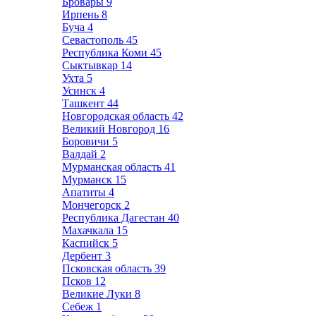
Бровары
9
Ирпень
8
Буча
4
Севастополь
45
Республика Коми
45
Сыктывкар
14
Ухта
5
Усинск
4
Ташкент
44
Новгородская область
42
Великий Новгород
16
Боровичи
5
Валдай
2
Мурманская область
41
Мурманск
15
Апатиты
4
Мончегорск
2
Республика Дагестан
40
Махачкала
15
Каспийск
5
Дербент
3
Псковская область
39
Псков
12
Великие Луки
8
Себеж
1