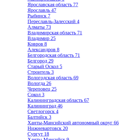
Ярославская область
77
Ярославль
47
Рыбинск
7
Переславль-Залесский
4
Алматы
73
Владимирская область
71
Владимир
25
Ковров
8
Александров
8
Белгородская область
71
Белгород
29
Старый Оскол
5
Строитель
3
Вологодская область
69
Вологда
26
Череповец
25
Сокол
3
Калининградская область
67
Калининград
46
Светлогорск
4
Балтийск
3
Ханты-Мансийский автономный округ
66
Нижневартовск
20
Сургут
18
Ханты-Мансийск
9