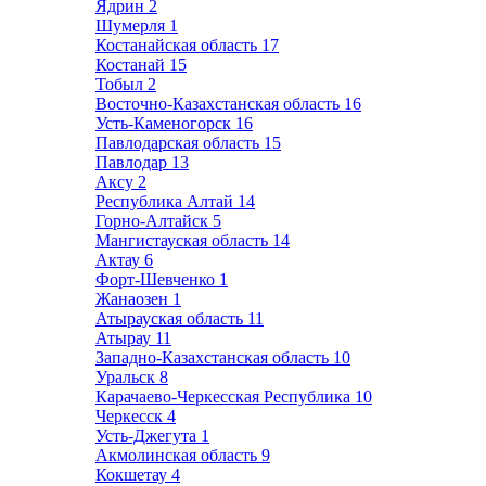
Ядрин
2
Шумерля
1
Костанайская область
17
Костанай
15
Тобыл
2
Восточно-Казахстанская область
16
Усть-Каменогорск
16
Павлодарская область
15
Павлодар
13
Аксу
2
Республика Алтай
14
Горно-Алтайск
5
Мангистауская область
14
Актау
6
Форт-Шевченко
1
Жанаозен
1
Атырауская область
11
Атырау
11
Западно-Казахстанская область
10
Уральск
8
Карачаево-Черкесская Республика
10
Черкесск
4
Усть-Джегута
1
Акмолинская область
9
Кокшетау
4