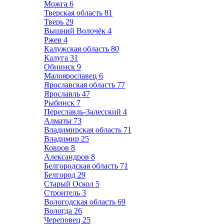
Можга
6
Тверская область
81
Тверь
29
Вышний Волочёк
4
Ржев
4
Калужская область
80
Калуга
31
Обнинск
9
Малоярославец
6
Ярославская область
77
Ярославль
47
Рыбинск
7
Переславль-Залесский
4
Алматы
73
Владимирская область
71
Владимир
25
Ковров
8
Александров
8
Белгородская область
71
Белгород
29
Старый Оскол
5
Строитель
3
Вологодская область
69
Вологда
26
Череповец
25