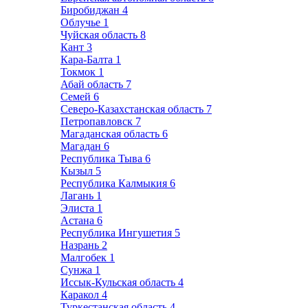
Биробиджан
4
Облучье
1
Чуйская область
8
Кант
3
Кара-Балта
1
Токмок
1
Абай область
7
Семей
6
Северо-Казахстанская область
7
Петропавловск
7
Магаданская область
6
Магадан
6
Республика Тыва
6
Кызыл
5
Республика Калмыкия
6
Лагань
1
Элиста
1
Астана
6
Республика Ингушетия
5
Назрань
2
Малгобек
1
Сунжа
1
Иссык-Кульская область
4
Каракол
4
Туркестанская область
4