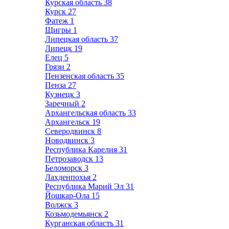
Курская область
38
Курск
27
Фатеж
1
Щигры
1
Липецкая область
37
Липецк
19
Елец
5
Грязи
2
Пензенская область
35
Пенза
27
Кузнецк
3
Заречный
2
Архангельская область
33
Архангельск
19
Северодвинск
8
Новодвинск
3
Республика Карелия
31
Петрозаводск
13
Беломорск
3
Лахденпохья
2
Республика Марий Эл
31
Йошкар-Ола
15
Волжск
3
Козьмодемьянск
2
Курганская область
31