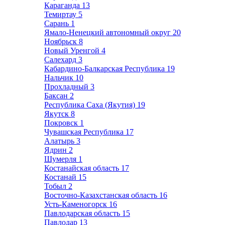
Караганда
13
Темиртау
5
Сарань
1
Ямало-Ненецкий автономный округ
20
Ноябрьск
8
Новый Уренгой
4
Салехард
3
Кабардино-Балкарская Республика
19
Нальчик
10
Прохладный
3
Баксан
2
Республика Саха (Якутия)
19
Якутск
8
Покровск
1
Чувашская Республика
17
Алатырь
3
Ядрин
2
Шумерля
1
Костанайская область
17
Костанай
15
Тобыл
2
Восточно-Казахстанская область
16
Усть-Каменогорск
16
Павлодарская область
15
Павлодар
13