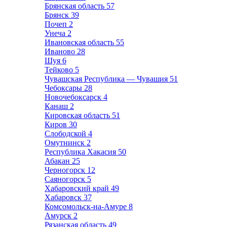
Брянская область
57
Брянск
39
Почеп
2
Унеча
2
Ивановская область
55
Иваново
28
Шуя
6
Тейково
5
Чувашская Республика — Чувашия
51
Чебоксары
28
Новочебоксарск
4
Канаш
2
Кировская область
51
Киров
30
Слободской
4
Омутнинск
2
Республика Хакасия
50
Абакан
25
Черногорск
12
Саяногорск
5
Хабаровский край
49
Хабаровск
37
Комсомольск-на-Амуре
8
Амурск
2
Рязанская область
49