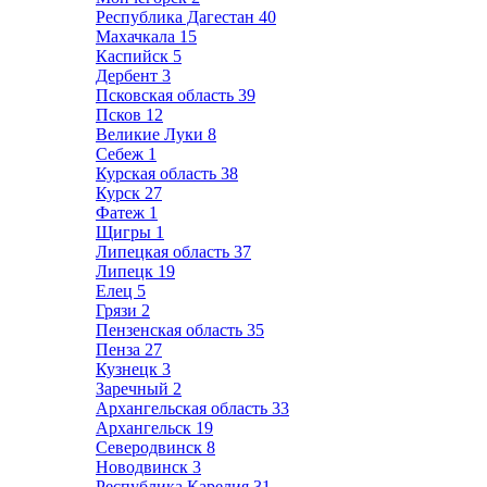
Республика Дагестан
40
Махачкала
15
Каспийск
5
Дербент
3
Псковская область
39
Псков
12
Великие Луки
8
Себеж
1
Курская область
38
Курск
27
Фатеж
1
Щигры
1
Липецкая область
37
Липецк
19
Елец
5
Грязи
2
Пензенская область
35
Пенза
27
Кузнецк
3
Заречный
2
Архангельская область
33
Архангельск
19
Северодвинск
8
Новодвинск
3
Республика Карелия
31