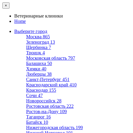
×
Ветеринарные клиники
Home
Выберите город
Москва
865
Зеленоград
13
Щербинка
7
Троицк
4
Московская область
797
Балашиха
50
Химки
40
Люберцы
38
Санкт-Петербург
451
Краснодарский край
410
Краснодар
155
Сочи
47
Новороссийск
28
Ростовская область
222
Ростов-на-Дону
109
Таганрог
16
Батайск
10
Нижегородская область
199
Нижний Новгород
101