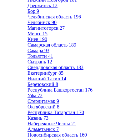
Дзержинск
12
Бор
9
Челябинская область
196
Челябинск
90
Магнитогорск
27
Миасс
15
Киев
190
Самарская область
189
Самара
93
Тольятти
41
Сызрань
12
Свердловская область
183
Екатеринбург
85
Нижний Тагил
14
Березовский
8
Республика Башкортостан
176
Уфа
72
Стерлитамак
9
Октябрьский
8
Республика Татарстан
170
Казань
73
Набережные Челны
21
Альметьевск
7
Новосибирская область
160