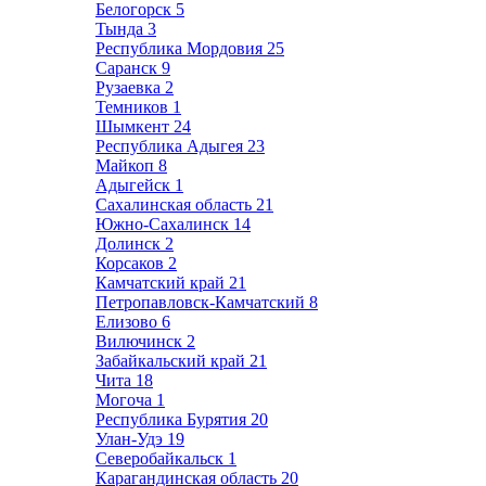
Белогорск
5
Тында
3
Республика Мордовия
25
Саранск
9
Рузаевка
2
Темников
1
Шымкент
24
Республика Адыгея
23
Майкоп
8
Адыгейск
1
Сахалинская область
21
Южно-Сахалинск
14
Долинск
2
Корсаков
2
Камчатский край
21
Петропавловск-Камчатский
8
Елизово
6
Вилючинск
2
Забайкальский край
21
Чита
18
Могоча
1
Республика Бурятия
20
Улан-Удэ
19
Северобайкальск
1
Карагандинская область
20