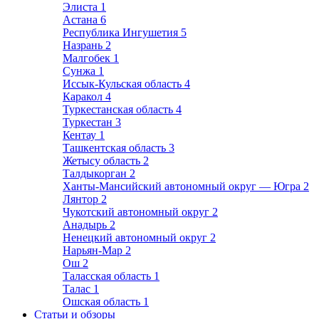
Элиста
1
Астана
6
Республика Ингушетия
5
Назрань
2
Малгобек
1
Сунжа
1
Иссык-Кульская область
4
Каракол
4
Туркестанская область
4
Туркестан
3
Кентау
1
Ташкентская область
3
Жетысу область
2
Талдыкорган
2
Ханты-Мансийский автономный округ — Югра
2
Лянтор
2
Чукотский автономный округ
2
Анадырь
2
Ненецкий автономный округ
2
Нарьян-Мар
2
Ош
2
Таласская область
1
Талас
1
Ошская область
1
Статьи и обзоры