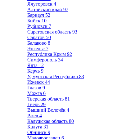
Ялуторовск
4
Алтайский край
97
Барнаул
52
Бийск
10
Рубцовск
7
Саратовская область
93
Саратов
50
Балаково
8
Энгельс
7
Республика Крым
92
Симферополь
34
Ялта
12
Керчь
9
Удмуртская Республика
83
Ижевск
44
Глазов
9
Можга
6
Тверская область
81
Тверь
29
Вышний Волочёк
4
Ржев
4
Калужская область
80
Калуга
31
Обнинск
9
Малоярославец
6