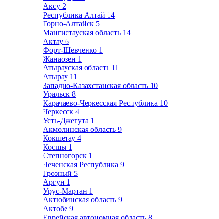
Аксу
2
Республика Алтай
14
Горно-Алтайск
5
Мангистауская область
14
Актау
6
Форт-Шевченко
1
Жанаозен
1
Атырауская область
11
Атырау
11
Западно-Казахстанская область
10
Уральск
8
Карачаево-Черкесская Республика
10
Черкесск
4
Усть-Джегута
1
Акмолинская область
9
Кокшетау
4
Косшы
1
Степногорск
1
Чеченская Республика
9
Грозный
5
Аргун
1
Урус-Мартан
1
Актюбинская область
9
Актобе
9
Еврейская автономная область
8