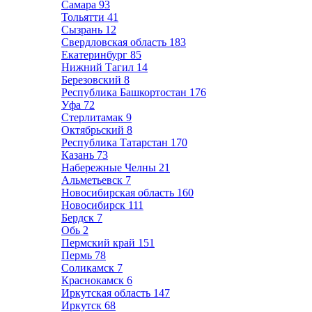
Самара
93
Тольятти
41
Сызрань
12
Свердловская область
183
Екатеринбург
85
Нижний Тагил
14
Березовский
8
Республика Башкортостан
176
Уфа
72
Стерлитамак
9
Октябрьский
8
Республика Татарстан
170
Казань
73
Набережные Челны
21
Альметьевск
7
Новосибирская область
160
Новосибирск
111
Бердск
7
Обь
2
Пермский край
151
Пермь
78
Соликамск
7
Краснокамск
6
Иркутская область
147
Иркутск
68