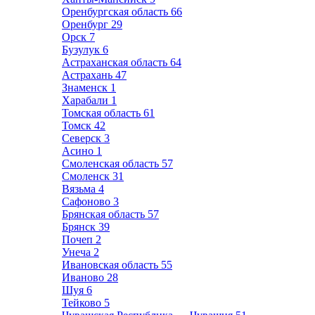
Оренбургская область
66
Оренбург
29
Орск
7
Бузулук
6
Астраханская область
64
Астрахань
47
Знаменск
1
Харабали
1
Томская область
61
Томск
42
Северск
3
Асино
1
Смоленская область
57
Смоленск
31
Вязьма
4
Сафоново
3
Брянская область
57
Брянск
39
Почеп
2
Унеча
2
Ивановская область
55
Иваново
28
Шуя
6
Тейково
5