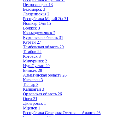
Петрозаводск
13
Беломорск
3
Лахденпохья
2
Республика Марий Эл
31
Йошкар-Ола
15
Волжск
3
Козьмодемьянск
2
Курганская область
31
Курган
27
Тамбовская область
29
Тамбов
22
Котовск
3
Мичуринск
2
Нур-Султан
29
Бишкек
28
Алматинская область
26
Каскелен
3
Талгар
3
Капшагай
3
Орловская область
26
Орел
21
Дмитровск
1
Мценск
1
Республика Северная Осетия — Алания
26