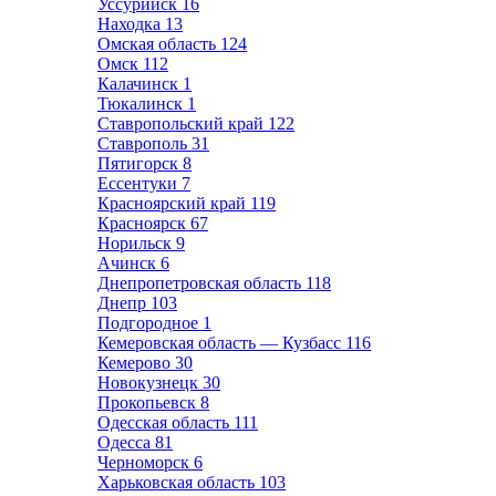
Уссурийск
16
Находка
13
Омская область
124
Омск
112
Калачинск
1
Тюкалинск
1
Ставропольский край
122
Ставрополь
31
Пятигорск
8
Ессентуки
7
Красноярский край
119
Красноярск
67
Норильск
9
Ачинск
6
Днепропетровская область
118
Днепр
103
Подгородное
1
Кемеровская область — Кузбасс
116
Кемерово
30
Новокузнецк
30
Прокопьевск
8
Одесская область
111
Одесса
81
Черноморск
6
Харьковская область
103