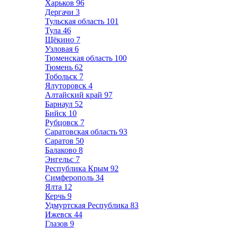
Харьков
96
Дергачи
3
Тульская область
101
Тула
46
Щёкино
7
Узловая
6
Тюменская область
100
Тюмень
62
Тобольск
7
Ялуторовск
4
Алтайский край
97
Барнаул
52
Бийск
10
Рубцовск
7
Саратовская область
93
Саратов
50
Балаково
8
Энгельс
7
Республика Крым
92
Симферополь
34
Ялта
12
Керчь
9
Удмуртская Республика
83
Ижевск
44
Глазов
9