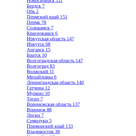
Новосибирск
111
Бердск
7
Обь
2
Пермский край
151
Пермь
78
Соликамск
7
Краснокамск
6
Иркутская область
147
Иркутск
68
Ангарск
15
Братск
10
Волгоградская область
147
Волгоград
83
Волжский
11
Михайловка
6
Ленинградская область
140
Гатчина
12
Мурино
10
Тосно
7
Воронежская область
137
Воронеж
88
Лиски
7
Семилуки
5
Приморский край
133
Владивосток
38