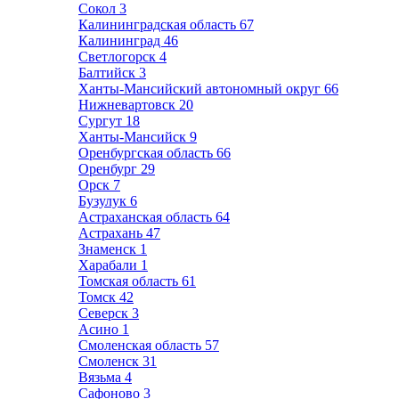
Сокол
3
Калининградская область
67
Калининград
46
Светлогорск
4
Балтийск
3
Ханты-Мансийский автономный округ
66
Нижневартовск
20
Сургут
18
Ханты-Мансийск
9
Оренбургская область
66
Оренбург
29
Орск
7
Бузулук
6
Астраханская область
64
Астрахань
47
Знаменск
1
Харабали
1
Томская область
61
Томск
42
Северск
3
Асино
1
Смоленская область
57
Смоленск
31
Вязьма
4
Сафоново
3