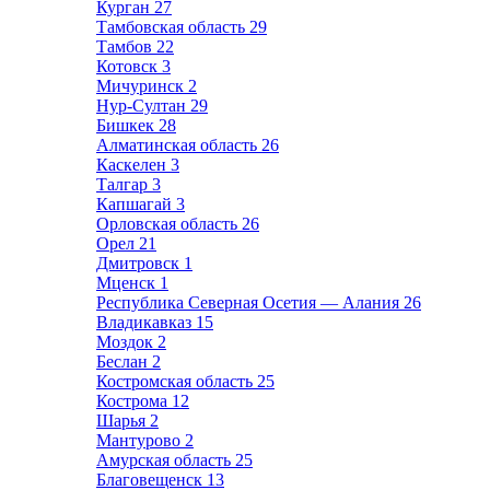
Курган
27
Тамбовская область
29
Тамбов
22
Котовск
3
Мичуринск
2
Нур-Султан
29
Бишкек
28
Алматинская область
26
Каскелен
3
Талгар
3
Капшагай
3
Орловская область
26
Орел
21
Дмитровск
1
Мценск
1
Республика Северная Осетия — Алания
26
Владикавказ
15
Моздок
2
Беслан
2
Костромская область
25
Кострома
12
Шарья
2
Мантурово
2
Амурская область
25
Благовещенск
13