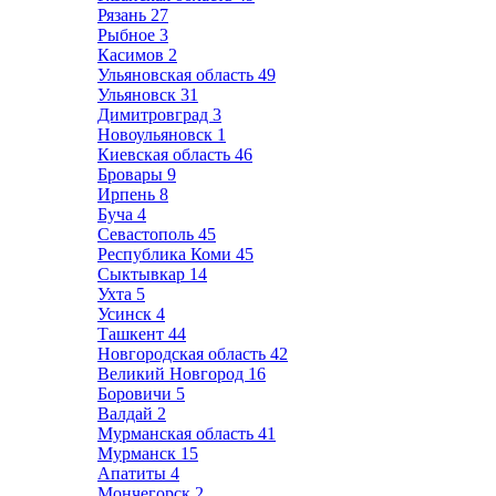
Рязань
27
Рыбное
3
Касимов
2
Ульяновская область
49
Ульяновск
31
Димитровград
3
Новоульяновск
1
Киевская область
46
Бровары
9
Ирпень
8
Буча
4
Севастополь
45
Республика Коми
45
Сыктывкар
14
Ухта
5
Усинск
4
Ташкент
44
Новгородская область
42
Великий Новгород
16
Боровичи
5
Валдай
2
Мурманская область
41
Мурманск
15
Апатиты
4
Мончегорск
2