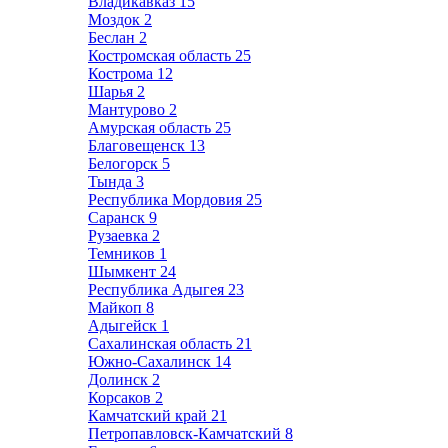
Владикавказ
15
Моздок
2
Беслан
2
Костромская область
25
Кострома
12
Шарья
2
Мантурово
2
Амурская область
25
Благовещенск
13
Белогорск
5
Тында
3
Республика Мордовия
25
Саранск
9
Рузаевка
2
Темников
1
Шымкент
24
Республика Адыгея
23
Майкоп
8
Адыгейск
1
Сахалинская область
21
Южно-Сахалинск
14
Долинск
2
Корсаков
2
Камчатский край
21
Петропавловск-Камчатский
8