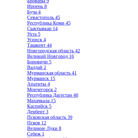
Бровары
9
Ирпень
8
Буча
4
Севастополь
45
Республика Коми
45
Сыктывкар
14
Ухта
5
Усинск
4
Ташкент
44
Новгородская область
42
Великий Новгород
16
Боровичи
5
Валдай
2
Мурманская область
41
Мурманск
15
Апатиты
4
Мончегорск
2
Республика Дагестан
40
Махачкала
15
Каспийск
5
Дербент
3
Псковская область
39
Псков
12
Великие Луки
8
Себеж
1