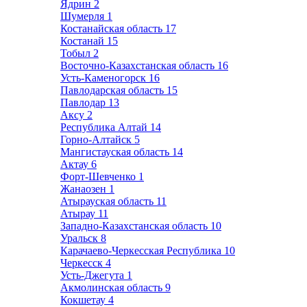
Ядрин
2
Шумерля
1
Костанайская область
17
Костанай
15
Тобыл
2
Восточно-Казахстанская область
16
Усть-Каменогорск
16
Павлодарская область
15
Павлодар
13
Аксу
2
Республика Алтай
14
Горно-Алтайск
5
Мангистауская область
14
Актау
6
Форт-Шевченко
1
Жанаозен
1
Атырауская область
11
Атырау
11
Западно-Казахстанская область
10
Уральск
8
Карачаево-Черкесская Республика
10
Черкесск
4
Усть-Джегута
1
Акмолинская область
9
Кокшетау
4