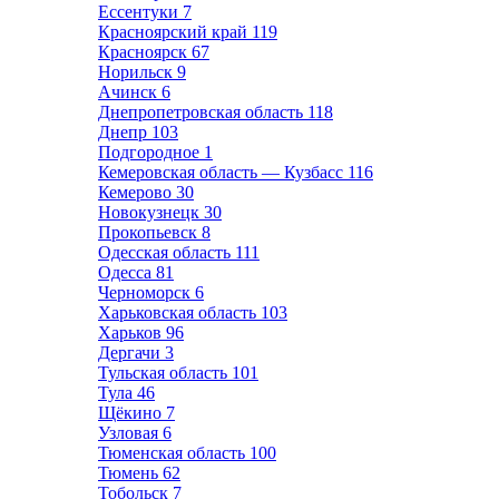
Ессентуки
7
Красноярский край
119
Красноярск
67
Норильск
9
Ачинск
6
Днепропетровская область
118
Днепр
103
Подгородное
1
Кемеровская область — Кузбасс
116
Кемерово
30
Новокузнецк
30
Прокопьевск
8
Одесская область
111
Одесса
81
Черноморск
6
Харьковская область
103
Харьков
96
Дергачи
3
Тульская область
101
Тула
46
Щёкино
7
Узловая
6
Тюменская область
100
Тюмень
62
Тобольск
7