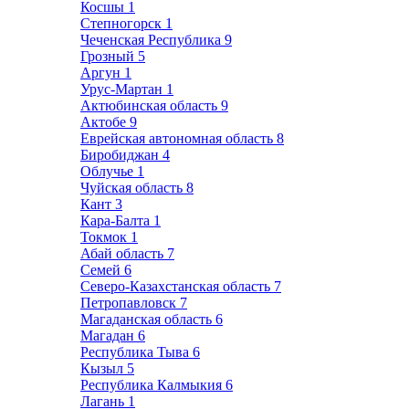
Косшы
1
Степногорск
1
Чеченская Республика
9
Грозный
5
Аргун
1
Урус-Мартан
1
Актюбинская область
9
Актобе
9
Еврейская автономная область
8
Биробиджан
4
Облучье
1
Чуйская область
8
Кант
3
Кара-Балта
1
Токмок
1
Абай область
7
Семей
6
Северо-Казахстанская область
7
Петропавловск
7
Магаданская область
6
Магадан
6
Республика Тыва
6
Кызыл
5
Республика Калмыкия
6
Лагань
1