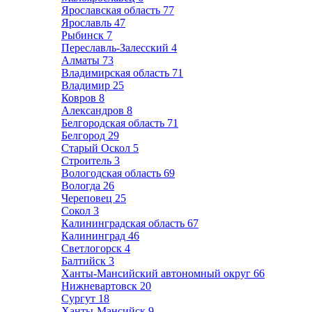
Ярославская область
77
Ярославль
47
Рыбинск
7
Переславль-Залесский
4
Алматы
73
Владимирская область
71
Владимир
25
Ковров
8
Александров
8
Белгородская область
71
Белгород
29
Старый Оскол
5
Строитель
3
Вологодская область
69
Вологда
26
Череповец
25
Сокол
3
Калининградская область
67
Калининград
46
Светлогорск
4
Балтийск
3
Ханты-Мансийский автономный округ
66
Нижневартовск
20
Сургут
18
Ханты-Мансийск
9