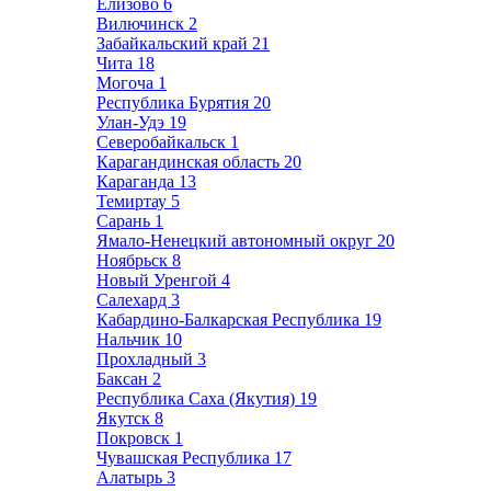
Елизово
6
Вилючинск
2
Забайкальский край
21
Чита
18
Могоча
1
Республика Бурятия
20
Улан-Удэ
19
Северобайкальск
1
Карагандинская область
20
Караганда
13
Темиртау
5
Сарань
1
Ямало-Ненецкий автономный округ
20
Ноябрьск
8
Новый Уренгой
4
Салехард
3
Кабардино-Балкарская Республика
19
Нальчик
10
Прохладный
3
Баксан
2
Республика Саха (Якутия)
19
Якутск
8
Покровск
1
Чувашская Республика
17
Алатырь
3