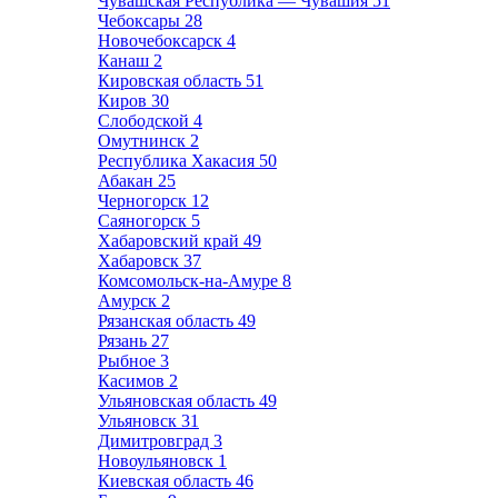
Чувашская Республика — Чувашия
51
Чебоксары
28
Новочебоксарск
4
Канаш
2
Кировская область
51
Киров
30
Слободской
4
Омутнинск
2
Республика Хакасия
50
Абакан
25
Черногорск
12
Саяногорск
5
Хабаровский край
49
Хабаровск
37
Комсомольск-на-Амуре
8
Амурск
2
Рязанская область
49
Рязань
27
Рыбное
3
Касимов
2
Ульяновская область
49
Ульяновск
31
Димитровград
3
Новоульяновск
1
Киевская область
46