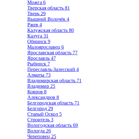
Можга
6
Тверская область
81
Тверь
29
Вышний Волочёк
4
Ржев
4
Калужская область
80
Калуга
31
Обнинск
9
Малоярославец
6
Ярославская область
77
Ярославль
47
Рыбинск
7
Переславль-Залесский
4
Алматы
73
Владимирская область
71
Владимир
25
Ковров
8
Александров
8
Белгородская область
71
Белгород
29
Старый Оскол
5
Строитель
3
Вологодская область
69
Вологда
26
Череповец
25