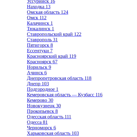
Уссурийск
16
Находка
13
Омская область
124
Омск
112
Калачинск
1
Тюкалинск
1
Ставропольский край
122
Ставрополь
31
Пятигорск
8
Ессентуки
7
Красноярский край
119
Красноярск
67
Норильск
9
Ачинск
6
Днепропетровская область
118
Днепр
103
Подгородное
1
Кемеровская область — Кузбасс
116
Кемерово
30
Новокузнецк
30
Прокопьевск
8
Одесская область
111
Одесса
81
Черноморск
6
Харьковская область
103