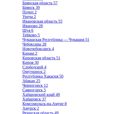
Брянская область
57
Брянск
39
Почеп
2
Унеча
2
Ивановская область
55
Иваново
28
Шуя
6
Тейково
5
Чувашская Республика — Чувашия
51
Чебоксары
28
Новочебоксарск
4
Канаш
2
Кировская область
51
Киров
30
Слободской
4
Омутнинск
2
Республика Хакасия
50
Абакан
25
Черногорск
12
Саяногорск
5
Хабаровский край
49
Хабаровск
37
Комсомольск-на-Амуре
8
Амурск
2
Рязанская область
49