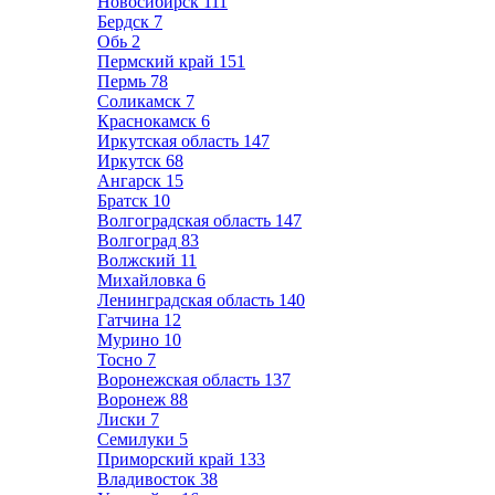
Новосибирск
111
Бердск
7
Обь
2
Пермский край
151
Пермь
78
Соликамск
7
Краснокамск
6
Иркутская область
147
Иркутск
68
Ангарск
15
Братск
10
Волгоградская область
147
Волгоград
83
Волжский
11
Михайловка
6
Ленинградская область
140
Гатчина
12
Мурино
10
Тосно
7
Воронежская область
137
Воронеж
88
Лиски
7
Семилуки
5
Приморский край
133
Владивосток
38