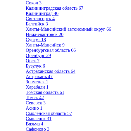
Сокол
3
Калининградская область
67
Калининград
46
Светлогорск
4
Балтийск
3
Ханты-Мансийский автономный округ
66
Нижневартовск
20
Сургут
18
Ханты-Мансийск
9
Оренбургская область
66
Оренбург
29
Орск
7
Бузулук
6
Астраханская область
64
Астрахань
47
Знаменск
1
Харабали
1
Томская область
61
Томск
42
Северск
3
Асино
1
Смоленская область
57
Смоленск
31
Вязьма
4
Сафоново
3