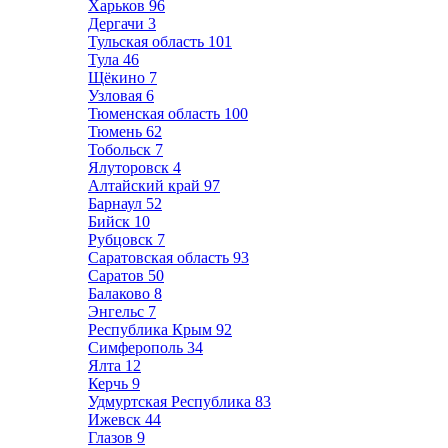
Харьков
96
Дергачи
3
Тульская область
101
Тула
46
Щёкино
7
Узловая
6
Тюменская область
100
Тюмень
62
Тобольск
7
Ялуторовск
4
Алтайский край
97
Барнаул
52
Бийск
10
Рубцовск
7
Саратовская область
93
Саратов
50
Балаково
8
Энгельс
7
Республика Крым
92
Симферополь
34
Ялта
12
Керчь
9
Удмуртская Республика
83
Ижевск
44
Глазов
9