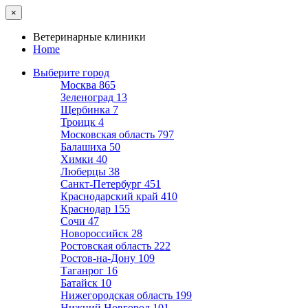
×
Ветеринарные клиники
Home
Выберите город
Москва
865
Зеленоград
13
Щербинка
7
Троицк
4
Московская область
797
Балашиха
50
Химки
40
Люберцы
38
Санкт-Петербург
451
Краснодарский край
410
Краснодар
155
Сочи
47
Новороссийск
28
Ростовская область
222
Ростов-на-Дону
109
Таганрог
16
Батайск
10
Нижегородская область
199
Нижний Новгород
101