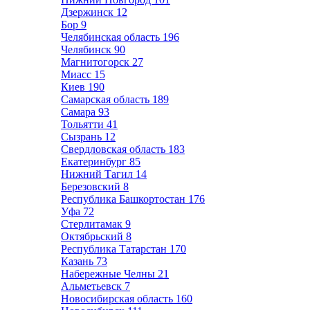
Дзержинск
12
Бор
9
Челябинская область
196
Челябинск
90
Магнитогорск
27
Миасс
15
Киев
190
Самарская область
189
Самара
93
Тольятти
41
Сызрань
12
Свердловская область
183
Екатеринбург
85
Нижний Тагил
14
Березовский
8
Республика Башкортостан
176
Уфа
72
Стерлитамак
9
Октябрьский
8
Республика Татарстан
170
Казань
73
Набережные Челны
21
Альметьевск
7
Новосибирская область
160