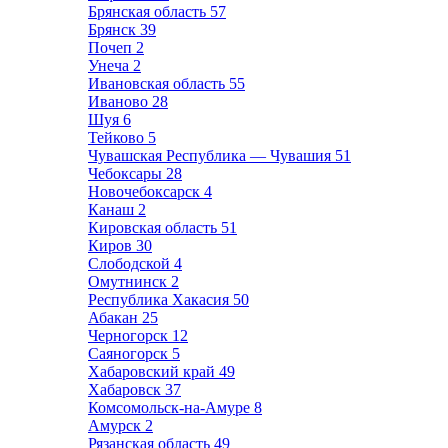
Брянская область
57
Брянск
39
Почеп
2
Унеча
2
Ивановская область
55
Иваново
28
Шуя
6
Тейково
5
Чувашская Республика — Чувашия
51
Чебоксары
28
Новочебоксарск
4
Канаш
2
Кировская область
51
Киров
30
Слободской
4
Омутнинск
2
Республика Хакасия
50
Абакан
25
Черногорск
12
Саяногорск
5
Хабаровский край
49
Хабаровск
37
Комсомольск-на-Амуре
8
Амурск
2
Рязанская область
49