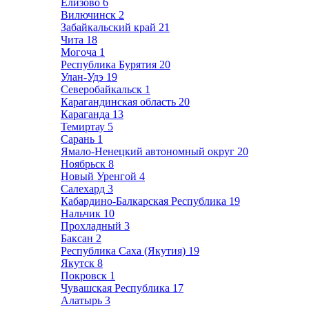
Елизово
6
Вилючинск
2
Забайкальский край
21
Чита
18
Могоча
1
Республика Бурятия
20
Улан-Удэ
19
Северобайкальск
1
Карагандинская область
20
Караганда
13
Темиртау
5
Сарань
1
Ямало-Ненецкий автономный округ
20
Ноябрьск
8
Новый Уренгой
4
Салехард
3
Кабардино-Балкарская Республика
19
Нальчик
10
Прохладный
3
Баксан
2
Республика Саха (Якутия)
19
Якутск
8
Покровск
1
Чувашская Республика
17
Алатырь
3