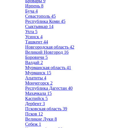
Бровары
9
Ирпень
8
Буча
4
Севастополь
45
Республика Коми
45
Сыктывкар
14
Ухта
5
Усинск
4
Ташкент
44
Новгородская область
42
Великий Новгород
16
Боровичи
5
Валдай
2
Мурманская область
41
Мурманск
15
Апатиты
4
Мончегорск
2
Республика Дагестан
40
Махачкала
15
Каспийск
5
Дербент
3
Псковская область
39
Псков
12
Великие Луки
8
Себеж
1