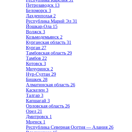
Петрозаводск
13
Беломорск
3
Лахденпохья
2
Республика Марий Эл
31
Йошкар-Ола
15
Волжск
3
Козьмодемьянск
2
Курганская область
31
Курган
27
Тамбовская область
29
Тамбов
22
Котовск
3
Мичуринск
2
Нур-Султан
29
Бишкек
28
Алматинская область
26
Каскелен
3
Талгар
3
Капшагай
3
Орловская область
26
Орел
21
Дмитровск
1
Мценск
1
Республика Северная Осетия — Алания
26