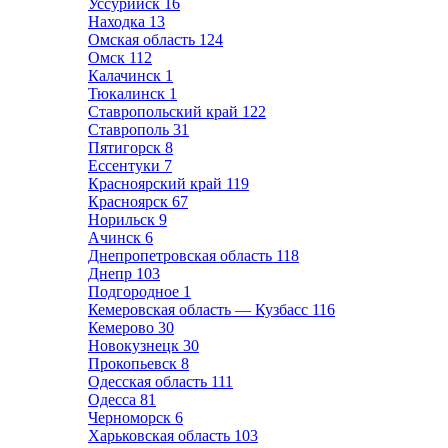
Уссурийск
16
Находка
13
Омская область
124
Омск
112
Калачинск
1
Тюкалинск
1
Ставропольский край
122
Ставрополь
31
Пятигорск
8
Ессентуки
7
Красноярский край
119
Красноярск
67
Норильск
9
Ачинск
6
Днепропетровская область
118
Днепр
103
Подгородное
1
Кемеровская область — Кузбасс
116
Кемерово
30
Новокузнецк
30
Прокопьевск
8
Одесская область
111
Одесса
81
Черноморск
6
Харьковская область
103