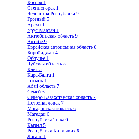
Косшы
1
Степногорск
1
Чеченская Республика
9
Грозный
5
Аргун
1
Урус-Мартан
1
Актюбинская область
9
Актобе
9
Еврейская автономная область
8
Биробиджан
4
Облучье
1
Чуйская область
8
Кант
3
Кара-Балта
1
Токмок
1
Абай область
7
Семей
6
Северо-Казахстанская область
7
Петропавловск
7
Магаданская область
6
Магадан
6
Республика Тыва
6
Кызыл
5
Республика Калмыкия
6
Лагань
1