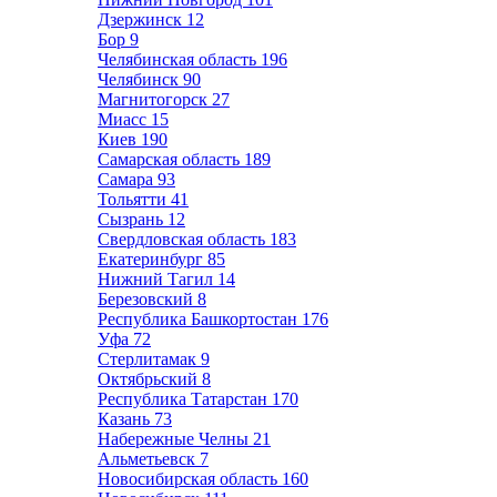
Дзержинск
12
Бор
9
Челябинская область
196
Челябинск
90
Магнитогорск
27
Миасс
15
Киев
190
Самарская область
189
Самара
93
Тольятти
41
Сызрань
12
Свердловская область
183
Екатеринбург
85
Нижний Тагил
14
Березовский
8
Республика Башкортостан
176
Уфа
72
Стерлитамак
9
Октябрьский
8
Республика Татарстан
170
Казань
73
Набережные Челны
21
Альметьевск
7
Новосибирская область
160