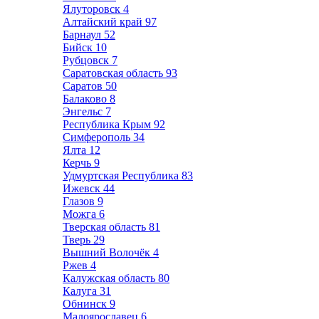
Ялуторовск
4
Алтайский край
97
Барнаул
52
Бийск
10
Рубцовск
7
Саратовская область
93
Саратов
50
Балаково
8
Энгельс
7
Республика Крым
92
Симферополь
34
Ялта
12
Керчь
9
Удмуртская Республика
83
Ижевск
44
Глазов
9
Можга
6
Тверская область
81
Тверь
29
Вышний Волочёк
4
Ржев
4
Калужская область
80
Калуга
31
Обнинск
9
Малоярославец
6