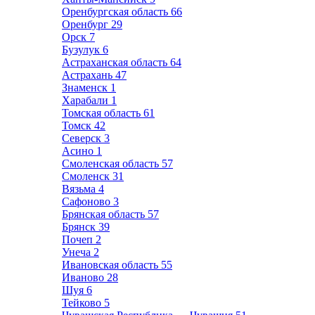
Оренбургская область
66
Оренбург
29
Орск
7
Бузулук
6
Астраханская область
64
Астрахань
47
Знаменск
1
Харабали
1
Томская область
61
Томск
42
Северск
3
Асино
1
Смоленская область
57
Смоленск
31
Вязьма
4
Сафоново
3
Брянская область
57
Брянск
39
Почеп
2
Унеча
2
Ивановская область
55
Иваново
28
Шуя
6
Тейково
5