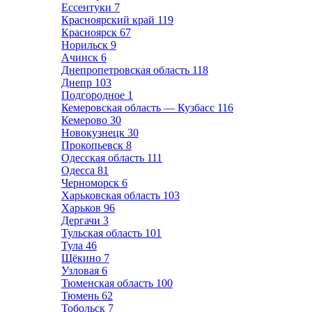
Ессентуки
7
Красноярский край
119
Красноярск
67
Норильск
9
Ачинск
6
Днепропетровская область
118
Днепр
103
Подгородное
1
Кемеровская область — Кузбасс
116
Кемерово
30
Новокузнецк
30
Прокопьевск
8
Одесская область
111
Одесса
81
Черноморск
6
Харьковская область
103
Харьков
96
Дергачи
3
Тульская область
101
Тула
46
Щёкино
7
Узловая
6
Тюменская область
100
Тюмень
62
Тобольск
7