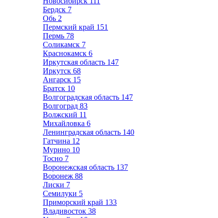
Новосибирск
111
Бердск
7
Обь
2
Пермский край
151
Пермь
78
Соликамск
7
Краснокамск
6
Иркутская область
147
Иркутск
68
Ангарск
15
Братск
10
Волгоградская область
147
Волгоград
83
Волжский
11
Михайловка
6
Ленинградская область
140
Гатчина
12
Мурино
10
Тосно
7
Воронежская область
137
Воронеж
88
Лиски
7
Семилуки
5
Приморский край
133
Владивосток
38