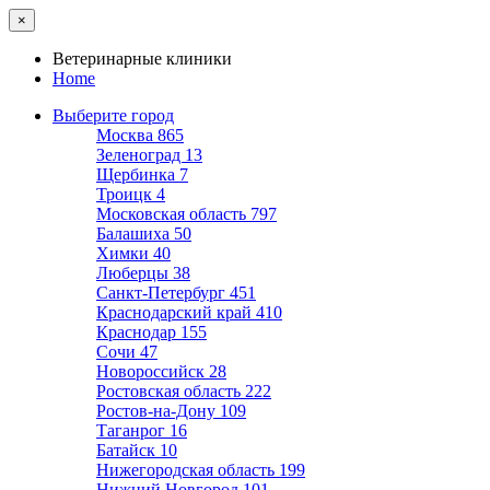
×
Ветеринарные клиники
Home
Выберите город
Москва
865
Зеленоград
13
Щербинка
7
Троицк
4
Московская область
797
Балашиха
50
Химки
40
Люберцы
38
Санкт-Петербург
451
Краснодарский край
410
Краснодар
155
Сочи
47
Новороссийск
28
Ростовская область
222
Ростов-на-Дону
109
Таганрог
16
Батайск
10
Нижегородская область
199
Нижний Новгород
101