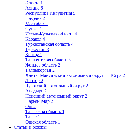
Элиста
1
Астана
6
Республика Ингушетия
5
Назрань
2
Малгобек
1
Сунжа
1
Иссык-Кульская область
4
Каракол
4
Туркестанская область
4
Туркестан
3
Кентау
1
Ташкентская область
3
Жетысу область
2
Талдыкорган
2
Ханты-Мансийский автономный округ — Югра
2
Лянтор
2
Чукотский автономный округ
2
Анадырь
2
Ненецкий автономный округ
2
Нарьян-Мар
2
Ош
2
Таласская область
1
Талас
1
Ошская область
1
Статьи и обзоры