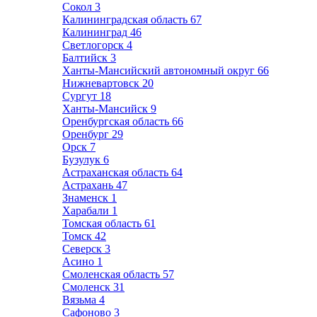
Сокол
3
Калининградская область
67
Калининград
46
Светлогорск
4
Балтийск
3
Ханты-Мансийский автономный округ
66
Нижневартовск
20
Сургут
18
Ханты-Мансийск
9
Оренбургская область
66
Оренбург
29
Орск
7
Бузулук
6
Астраханская область
64
Астрахань
47
Знаменск
1
Харабали
1
Томская область
61
Томск
42
Северск
3
Асино
1
Смоленская область
57
Смоленск
31
Вязьма
4
Сафоново
3