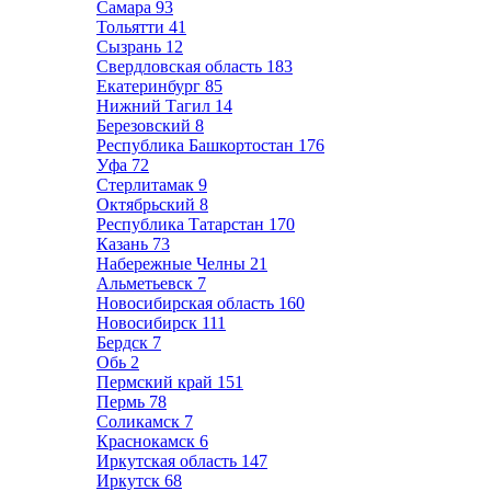
Самара
93
Тольятти
41
Сызрань
12
Свердловская область
183
Екатеринбург
85
Нижний Тагил
14
Березовский
8
Республика Башкортостан
176
Уфа
72
Стерлитамак
9
Октябрьский
8
Республика Татарстан
170
Казань
73
Набережные Челны
21
Альметьевск
7
Новосибирская область
160
Новосибирск
111
Бердск
7
Обь
2
Пермский край
151
Пермь
78
Соликамск
7
Краснокамск
6
Иркутская область
147
Иркутск
68