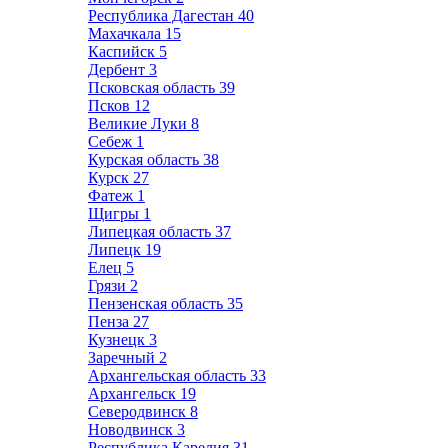
Республика Дагестан
40
Махачкала
15
Каспийск
5
Дербент
3
Псковская область
39
Псков
12
Великие Луки
8
Себеж
1
Курская область
38
Курск
27
Фатеж
1
Щигры
1
Липецкая область
37
Липецк
19
Елец
5
Грязи
2
Пензенская область
35
Пенза
27
Кузнецк
3
Заречный
2
Архангельская область
33
Архангельск
19
Северодвинск
8
Новодвинск
3
Республика Карелия
31