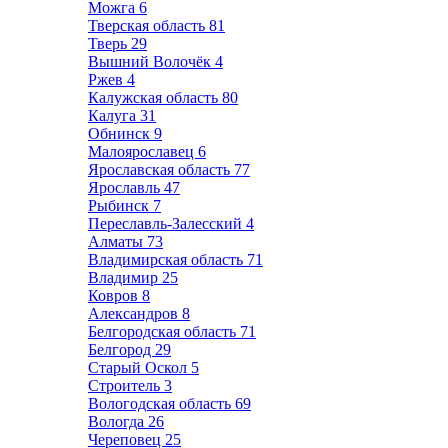
Можга
6
Тверская область
81
Тверь
29
Вышний Волочёк
4
Ржев
4
Калужская область
80
Калуга
31
Обнинск
9
Малоярославец
6
Ярославская область
77
Ярославль
47
Рыбинск
7
Переславль-Залесский
4
Алматы
73
Владимирская область
71
Владимир
25
Ковров
8
Александров
8
Белгородская область
71
Белгород
29
Старый Оскол
5
Строитель
3
Вологодская область
69
Вологда
26
Череповец
25