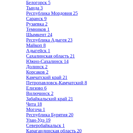
Белогорск
5
Тында
3
Республика Мордовия
25
Саранск
9
Рузаевка
2
Темников
1
Шымкент
24
Республика Адыгея
23
Майкоп
8
Адыгейск
1
Сахалинская область
21
Южно-Сахалинск
14
Долинск
2
Корсаков
2
Камчатский край
21
Петропавловск-Камчатский
8
Елизово
6
Вилючинск
2
Забайкальский край
21
Чита
18
Могоча
1
Республика Бурятия
20
Улан-Удэ
19
Северобайкальск
1
Карагандинская область
20