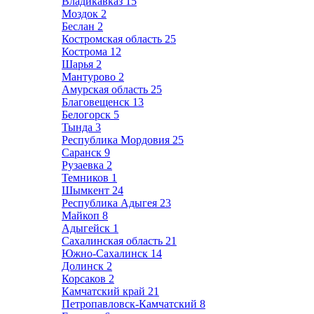
Владикавказ
15
Моздок
2
Беслан
2
Костромская область
25
Кострома
12
Шарья
2
Мантурово
2
Амурская область
25
Благовещенск
13
Белогорск
5
Тында
3
Республика Мордовия
25
Саранск
9
Рузаевка
2
Темников
1
Шымкент
24
Республика Адыгея
23
Майкоп
8
Адыгейск
1
Сахалинская область
21
Южно-Сахалинск
14
Долинск
2
Корсаков
2
Камчатский край
21
Петропавловск-Камчатский
8