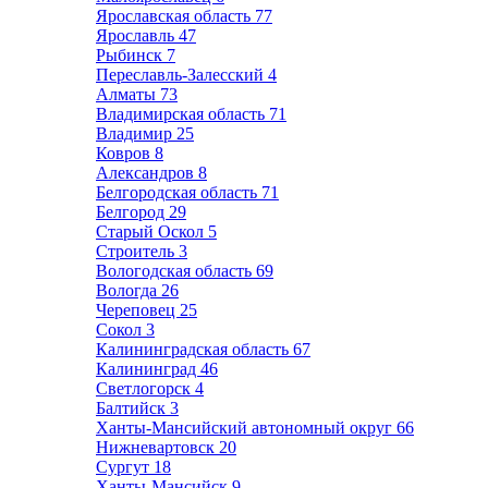
Ярославская область
77
Ярославль
47
Рыбинск
7
Переславль-Залесский
4
Алматы
73
Владимирская область
71
Владимир
25
Ковров
8
Александров
8
Белгородская область
71
Белгород
29
Старый Оскол
5
Строитель
3
Вологодская область
69
Вологда
26
Череповец
25
Сокол
3
Калининградская область
67
Калининград
46
Светлогорск
4
Балтийск
3
Ханты-Мансийский автономный округ
66
Нижневартовск
20
Сургут
18
Ханты-Мансийск
9