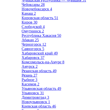
Чувашская Республика — Чувашия
51
Чебоксары
28
Новочебоксарск
4
Канаш
2
Кировская область
51
Киров
30
Слободской
4
Омутнинск
2
Республика Хакасия
50
Абакан
25
Черногорск
12
Саяногорск
5
Хабаровский край
49
Хабаровск
37
Комсомольск-на-Амуре
8
Амурск
2
Рязанская область
49
Рязань
27
Рыбное
3
Касимов
2
Ульяновская область
49
Ульяновск
31
Димитровград
3
Новоульяновск
1
Киевская область
46