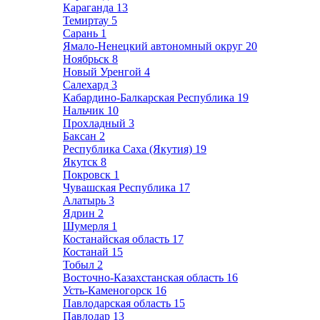
Караганда
13
Темиртау
5
Сарань
1
Ямало-Ненецкий автономный округ
20
Ноябрьск
8
Новый Уренгой
4
Салехард
3
Кабардино-Балкарская Республика
19
Нальчик
10
Прохладный
3
Баксан
2
Республика Саха (Якутия)
19
Якутск
8
Покровск
1
Чувашская Республика
17
Алатырь
3
Ядрин
2
Шумерля
1
Костанайская область
17
Костанай
15
Тобыл
2
Восточно-Казахстанская область
16
Усть-Каменогорск
16
Павлодарская область
15
Павлодар
13