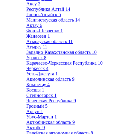
Аксу
2
Республика Алтай
14
Горно-Алтайск
5
Мангистауская область
14
Актау
6
Форт-Шевченко
1
Жанаозен
1
Атырауская область
11
Атырау
11
Западно-Казахстанская область
10
Уральск
8
Карачаево-Черкесская Республика
10
Черкесск
4
Усть-Джегута
1
Акмолинская область
9
Кокшетау
4
Косшы
1
Степногорск
1
Чеченская Республика
9
Грозный
5
Аргун
1
Урус-Мартан
1
Актюбинская область
9
Актобе
9
Еврейская автономная область
8