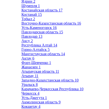
Ядрин
2
Шумерля
1
Костанайская область
17
Костанай
15
Тобыл
2
Восточно-Казахстанская область
16
Усть-Каменогорск
16
Павлодарская область
15
Павлодар
13
Аксу
2
Республика Алтай
14
Горно-Алтайск
5
Мангистауская область
14
Актау
6
Форт-Шевченко
1
Жанаозен
1
Атырауская область
11
Атырау
11
Западно-Казахстанская область
10
Уральск
8
Карачаево-Черкесская Республика
10
Черкесск
4
Усть-Джегута
1
Акмолинская область
9
Кокшетау
4