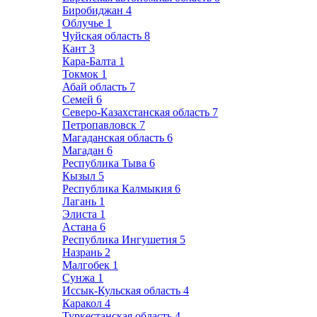
Биробиджан
4
Облучье
1
Чуйская область
8
Кант
3
Кара-Балта
1
Токмок
1
Абай область
7
Семей
6
Северо-Казахстанская область
7
Петропавловск
7
Магаданская область
6
Магадан
6
Республика Тыва
6
Кызыл
5
Республика Калмыкия
6
Лагань
1
Элиста
1
Астана
6
Республика Ингушетия
5
Назрань
2
Малгобек
1
Сунжа
1
Иссык-Кульская область
4
Каракол
4
Туркестанская область
4