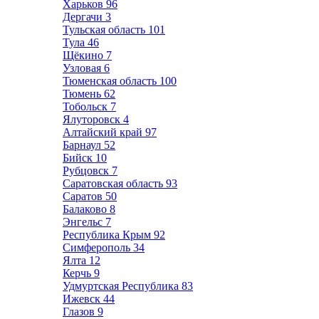
Харьков
96
Дергачи
3
Тульская область
101
Тула
46
Щёкино
7
Узловая
6
Тюменская область
100
Тюмень
62
Тобольск
7
Ялуторовск
4
Алтайский край
97
Барнаул
52
Бийск
10
Рубцовск
7
Саратовская область
93
Саратов
50
Балаково
8
Энгельс
7
Республика Крым
92
Симферополь
34
Ялта
12
Керчь
9
Удмуртская Республика
83
Ижевск
44
Глазов
9