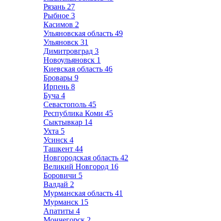
Рязань
27
Рыбное
3
Касимов
2
Ульяновская область
49
Ульяновск
31
Димитровград
3
Новоульяновск
1
Киевская область
46
Бровары
9
Ирпень
8
Буча
4
Севастополь
45
Республика Коми
45
Сыктывкар
14
Ухта
5
Усинск
4
Ташкент
44
Новгородская область
42
Великий Новгород
16
Боровичи
5
Валдай
2
Мурманская область
41
Мурманск
15
Апатиты
4
Мончегорск
2