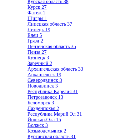
Курская область
38
Курск
27
Фатеж
1
Щигры
1
Липецкая область
37
Липецк
19
Елец
5
Грязи
2
Пензенская область
35
Пенза
27
Кузнецк
3
Заречный
2
Архангельская область
33
Архангельск
19
Северодвинск
8
Новодвинск
3
Республика Карелия
31
Петрозаводск
13
Беломорск
3
Лахденпохья
2
Республика Марий Эл
31
Йошкар-Ола
15
Волжск
3
Козьмодемьянск
2
Курганская область
31