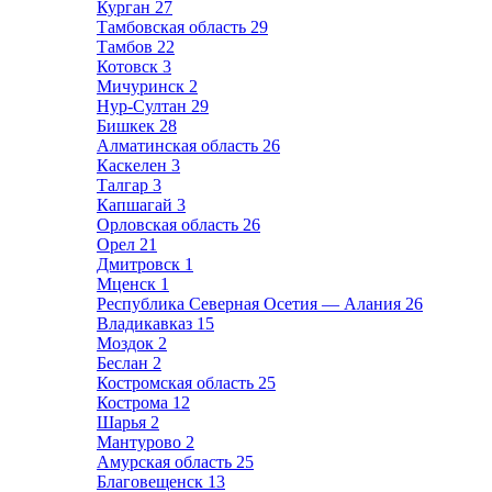
Курган
27
Тамбовская область
29
Тамбов
22
Котовск
3
Мичуринск
2
Нур-Султан
29
Бишкек
28
Алматинская область
26
Каскелен
3
Талгар
3
Капшагай
3
Орловская область
26
Орел
21
Дмитровск
1
Мценск
1
Республика Северная Осетия — Алания
26
Владикавказ
15
Моздок
2
Беслан
2
Костромская область
25
Кострома
12
Шарья
2
Мантурово
2
Амурская область
25
Благовещенск
13