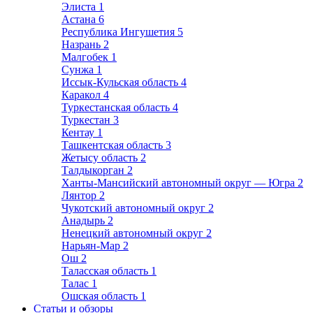
Элиста
1
Астана
6
Республика Ингушетия
5
Назрань
2
Малгобек
1
Сунжа
1
Иссык-Кульская область
4
Каракол
4
Туркестанская область
4
Туркестан
3
Кентау
1
Ташкентская область
3
Жетысу область
2
Талдыкорган
2
Ханты-Мансийский автономный округ — Югра
2
Лянтор
2
Чукотский автономный округ
2
Анадырь
2
Ненецкий автономный округ
2
Нарьян-Мар
2
Ош
2
Таласская область
1
Талас
1
Ошская область
1
Статьи и обзоры