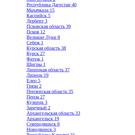
Республика Дагестан
40
Махачкала
15
Каспийск
5
Дербент
3
Псковская область
39
Псков
12
Великие Луки
8
Себеж
1
Курская область
38
Курск
27
Фатеж
1
Щигры
1
Липецкая область
37
Липецк
19
Елец
5
Грязи
2
Пензенская область
35
Пенза
27
Кузнецк
3
Заречный
2
Архангельская область
33
Архангельск
19
Северодвинск
8
Новодвинск
3
Республика Карелия
31