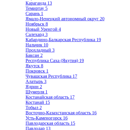
Караганда
13
Темиртау
5
Сарань
1
Ямало-Ненецкий автономный округ
20
Ноябрьск
8
Новый Уренгой
4
Салехард
3
Кабардино-Балкарская Республика
19
Нальчик
10
Прохладный
3
Баксан
2
Республика Саха (Якутия)
19
Якутск
8
Покровск
1
Чувашская Республика
17
Алатырь
3
Ядрин
2
Шумерля
1
Костанайская область
17
Костанай
15
Тобыл
2
Восточно-Казахстанская область
16
Усть-Каменогорск
16
Павлодарская область
15
Павлодар
13