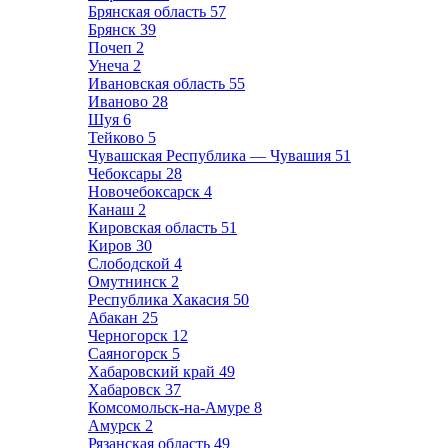
Брянская область
57
Брянск
39
Почеп
2
Унеча
2
Ивановская область
55
Иваново
28
Шуя
6
Тейково
5
Чувашская Республика — Чувашия
51
Чебоксары
28
Новочебоксарск
4
Канаш
2
Кировская область
51
Киров
30
Слободской
4
Омутнинск
2
Республика Хакасия
50
Абакан
25
Черногорск
12
Саяногорск
5
Хабаровский край
49
Хабаровск
37
Комсомольск-на-Амуре
8
Амурск
2
Рязанская область
49