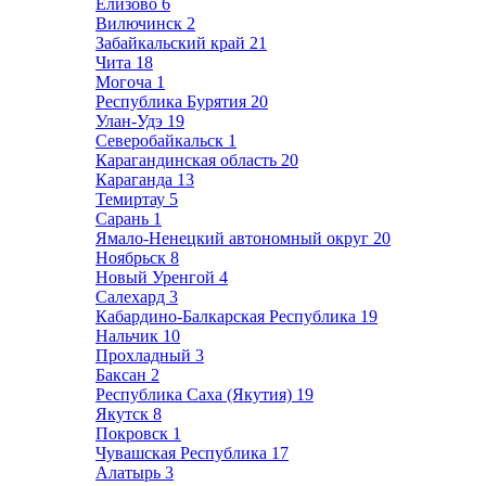
Елизово
6
Вилючинск
2
Забайкальский край
21
Чита
18
Могоча
1
Республика Бурятия
20
Улан-Удэ
19
Северобайкальск
1
Карагандинская область
20
Караганда
13
Темиртау
5
Сарань
1
Ямало-Ненецкий автономный округ
20
Ноябрьск
8
Новый Уренгой
4
Салехард
3
Кабардино-Балкарская Республика
19
Нальчик
10
Прохладный
3
Баксан
2
Республика Саха (Якутия)
19
Якутск
8
Покровск
1
Чувашская Республика
17
Алатырь
3