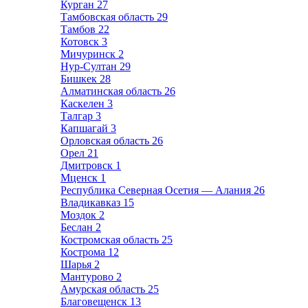
Курган
27
Тамбовская область
29
Тамбов
22
Котовск
3
Мичуринск
2
Нур-Султан
29
Бишкек
28
Алматинская область
26
Каскелен
3
Талгар
3
Капшагай
3
Орловская область
26
Орел
21
Дмитровск
1
Мценск
1
Республика Северная Осетия — Алания
26
Владикавказ
15
Моздок
2
Беслан
2
Костромская область
25
Кострома
12
Шарья
2
Мантурово
2
Амурская область
25
Благовещенск
13