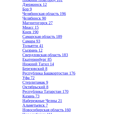
Дзержинск
12
Бор
9
Челябинская область
196
Челябинск
90
Магнитогорск
27
Миасс
15
Киев
190
Самарская область
189
Самара
93
Тольятти
41
Сызрань
12
Свердловская область
183
Екатеринбург
85
Нижний Тагил
14
Березовский
8
Республика Башкортостан
176
Уфа
72
Стерлитамак
9
Октябрьский
8
Республика Татарстан
170
Казань
73
Набережные Челны
21
Альметьевск
7
Новосибирская область
160