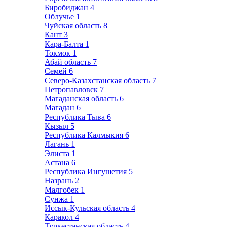
Биробиджан
4
Облучье
1
Чуйская область
8
Кант
3
Кара-Балта
1
Токмок
1
Абай область
7
Семей
6
Северо-Казахстанская область
7
Петропавловск
7
Магаданская область
6
Магадан
6
Республика Тыва
6
Кызыл
5
Республика Калмыкия
6
Лагань
1
Элиста
1
Астана
6
Республика Ингушетия
5
Назрань
2
Малгобек
1
Сунжа
1
Иссык-Кульская область
4
Каракол
4
Туркестанская область
4