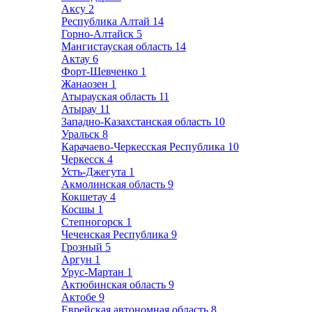
Аксу
2
Республика Алтай
14
Горно-Алтайск
5
Мангистауская область
14
Актау
6
Форт-Шевченко
1
Жанаозен
1
Атырауская область
11
Атырау
11
Западно-Казахстанская область
10
Уральск
8
Карачаево-Черкесская Республика
10
Черкесск
4
Усть-Джегута
1
Акмолинская область
9
Кокшетау
4
Косшы
1
Степногорск
1
Чеченская Республика
9
Грозный
5
Аргун
1
Урус-Мартан
1
Актюбинская область
9
Актобе
9
Еврейская автономная область
8