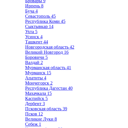
Бровары
9
Ирпень
8
Буча
4
Севастополь
45
Республика Коми
45
Сыктывкар
14
Ухта
5
Усинск
4
Ташкент
44
Новгородская область
42
Великий Новгород
16
Боровичи
5
Валдай
2
Мурманская область
41
Мурманск
15
Апатиты
4
Мончегорск
2
Республика Дагестан
40
Махачкала
15
Каспийск
5
Дербент
3
Псковская область
39
Псков
12
Великие Луки
8
Себеж
1