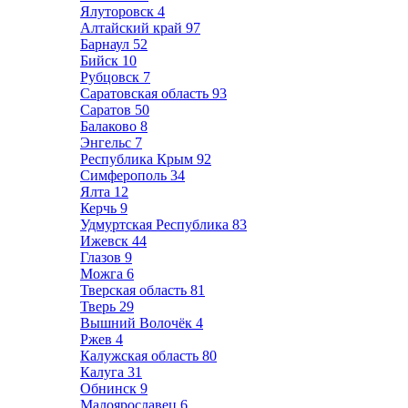
Ялуторовск
4
Алтайский край
97
Барнаул
52
Бийск
10
Рубцовск
7
Саратовская область
93
Саратов
50
Балаково
8
Энгельс
7
Республика Крым
92
Симферополь
34
Ялта
12
Керчь
9
Удмуртская Республика
83
Ижевск
44
Глазов
9
Можга
6
Тверская область
81
Тверь
29
Вышний Волочёк
4
Ржев
4
Калужская область
80
Калуга
31
Обнинск
9
Малоярославец
6