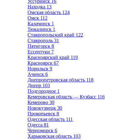
Уссурийск
16
Находка
13
Омская область
124
Омск
112
Калачинск
1
Тюкалинск
1
Ставропольский край
122
Ставрополь
31
Пятигорск
8
Ессентуки
7
Красноярский край
119
Красноярск
67
Норильск
9
Ачинск
6
Днепропетровская область
118
Днепр
103
Подгородное
1
Кемеровская область — Кузбасс
116
Кемерово
30
Новокузнецк
30
Прокопьевск
8
Одесская область
111
Одесса
81
Черноморск
6
Харьковская область
103