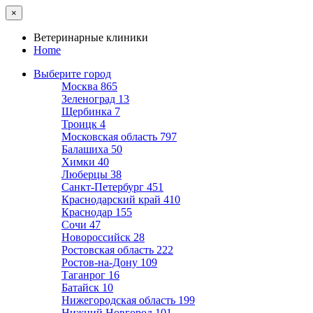
×
Ветеринарные клиники
Home
Выберите город
Москва
865
Зеленоград
13
Щербинка
7
Троицк
4
Московская область
797
Балашиха
50
Химки
40
Люберцы
38
Санкт-Петербург
451
Краснодарский край
410
Краснодар
155
Сочи
47
Новороссийск
28
Ростовская область
222
Ростов-на-Дону
109
Таганрог
16
Батайск
10
Нижегородская область
199
Нижний Новгород
101