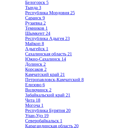
Белогорск
5
Тында
3
Республика Мордовия
25
Саранск
9
Рузаевка
2
Темников
1
Шымкент
24
Республика Адыгея
23
Майкоп
8
Адыгейск
1
Сахалинская область
21
Южно-Сахалинск
14
Долинск
2
Корсаков
2
Камчатский край
21
Петропавловск-Камчатский
8
Елизово
6
Вилючинск
2
Забайкальский край
21
Чита
18
Могоча
1
Республика Бурятия
20
Улан-Удэ
19
Северобайкальск
1
Карагандинская область
20