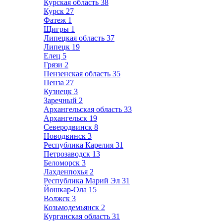
Курская область
38
Курск
27
Фатеж
1
Щигры
1
Липецкая область
37
Липецк
19
Елец
5
Грязи
2
Пензенская область
35
Пенза
27
Кузнецк
3
Заречный
2
Архангельская область
33
Архангельск
19
Северодвинск
8
Новодвинск
3
Республика Карелия
31
Петрозаводск
13
Беломорск
3
Лахденпохья
2
Республика Марий Эл
31
Йошкар-Ола
15
Волжск
3
Козьмодемьянск
2
Курганская область
31