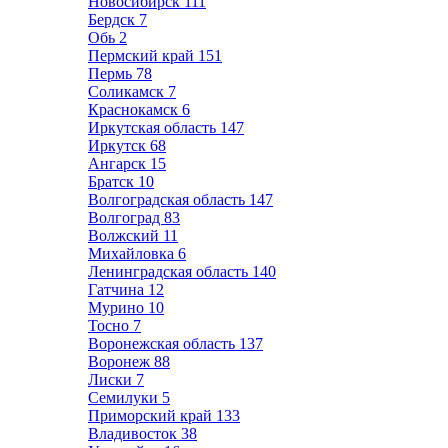
Новосибирск
111
Бердск
7
Обь
2
Пермский край
151
Пермь
78
Соликамск
7
Краснокамск
6
Иркутская область
147
Иркутск
68
Ангарск
15
Братск
10
Волгоградская область
147
Волгоград
83
Волжский
11
Михайловка
6
Ленинградская область
140
Гатчина
12
Мурино
10
Тосно
7
Воронежская область
137
Воронеж
88
Лиски
7
Семилуки
5
Приморский край
133
Владивосток
38