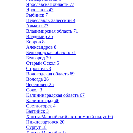
Ярославская область
77
Ярославль
47
Рыбинск
7
Переславль-Залесский
4
Алматы
73
Владимирская область
71
Владимир
25
Ковров
8
Александров
8
Белгородская область
71
Белгород
29
Старый Оскол
5
Строитель
3
Вологодская область
69
Вологда
26
Череповец
25
Сокол
3
Калининградская область
67
Калининград
46
Светлогорск
4
Балтийск
3
Ханты-Мансийский автономный округ
66
Нижневартовск
20
Сургут
18
Ханты-Мансийск
9