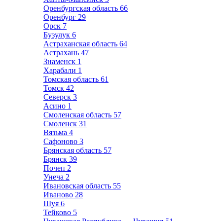
Оренбургская область
66
Оренбург
29
Орск
7
Бузулук
6
Астраханская область
64
Астрахань
47
Знаменск
1
Харабали
1
Томская область
61
Томск
42
Северск
3
Асино
1
Смоленская область
57
Смоленск
31
Вязьма
4
Сафоново
3
Брянская область
57
Брянск
39
Почеп
2
Унеча
2
Ивановская область
55
Иваново
28
Шуя
6
Тейково
5