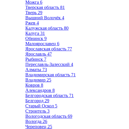
Можга
6
Тверская область
81
Тверь
29
Вышний Волочёк
4
Ржев
4
Калужская область
80
Калуга
31
Обнинск
9
Малоярославец
6
Ярославская область
77
Ярославль
47
Рыбинск
7
Переславль-Залесский
4
Алматы
73
Владимирская область
71
Владимир
25
Ковров
8
Александров
8
Белгородская область
71
Белгород
29
Старый Оскол
5
Строитель
3
Вологодская область
69
Вологда
26
Череповец
25