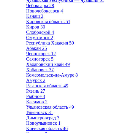
Чувашская Республика — Чувашия
51
Чебоксары
28
Новочебоксарск
4
Канаш
2
Кировская область
51
Киров
30
Слободской
4
Омутнинск
2
Республика Хакасия
50
Абакан
25
Черногорск
12
Саяногорск
5
Хабаровский край
49
Хабаровск
37
Комсомольск-на-Амуре
8
Амурск
2
Рязанская область
49
Рязань
27
Рыбное
3
Касимов
2
Ульяновская область
49
Ульяновск
31
Димитровград
3
Новоульяновск
1
Киевская область
46