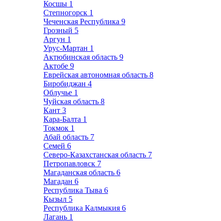
Косшы
1
Степногорск
1
Чеченская Республика
9
Грозный
5
Аргун
1
Урус-Мартан
1
Актюбинская область
9
Актобе
9
Еврейская автономная область
8
Биробиджан
4
Облучье
1
Чуйская область
8
Кант
3
Кара-Балта
1
Токмок
1
Абай область
7
Семей
6
Северо-Казахстанская область
7
Петропавловск
7
Магаданская область
6
Магадан
6
Республика Тыва
6
Кызыл
5
Республика Калмыкия
6
Лагань
1