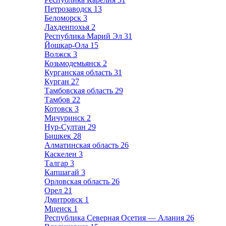
Петрозаводск
13
Беломорск
3
Лахденпохья
2
Республика Марий Эл
31
Йошкар-Ола
15
Волжск
3
Козьмодемьянск
2
Курганская область
31
Курган
27
Тамбовская область
29
Тамбов
22
Котовск
3
Мичуринск
2
Нур-Султан
29
Бишкек
28
Алматинская область
26
Каскелен
3
Талгар
3
Капшагай
3
Орловская область
26
Орел
21
Дмитровск
1
Мценск
1
Республика Северная Осетия — Алания
26