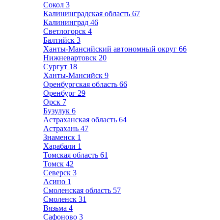
Сокол
3
Калининградская область
67
Калининград
46
Светлогорск
4
Балтийск
3
Ханты-Мансийский автономный округ
66
Нижневартовск
20
Сургут
18
Ханты-Мансийск
9
Оренбургская область
66
Оренбург
29
Орск
7
Бузулук
6
Астраханская область
64
Астрахань
47
Знаменск
1
Харабали
1
Томская область
61
Томск
42
Северск
3
Асино
1
Смоленская область
57
Смоленск
31
Вязьма
4
Сафоново
3