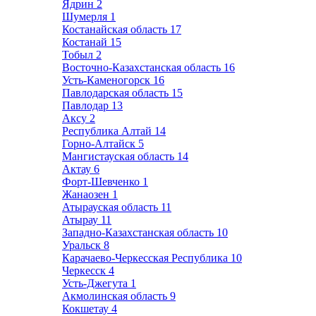
Ядрин
2
Шумерля
1
Костанайская область
17
Костанай
15
Тобыл
2
Восточно-Казахстанская область
16
Усть-Каменогорск
16
Павлодарская область
15
Павлодар
13
Аксу
2
Республика Алтай
14
Горно-Алтайск
5
Мангистауская область
14
Актау
6
Форт-Шевченко
1
Жанаозен
1
Атырауская область
11
Атырау
11
Западно-Казахстанская область
10
Уральск
8
Карачаево-Черкесская Республика
10
Черкесск
4
Усть-Джегута
1
Акмолинская область
9
Кокшетау
4