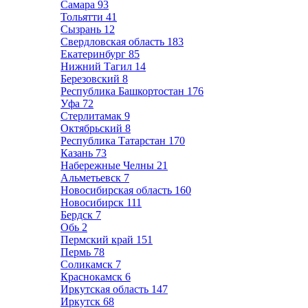
Самара
93
Тольятти
41
Сызрань
12
Свердловская область
183
Екатеринбург
85
Нижний Тагил
14
Березовский
8
Республика Башкортостан
176
Уфа
72
Стерлитамак
9
Октябрьский
8
Республика Татарстан
170
Казань
73
Набережные Челны
21
Альметьевск
7
Новосибирская область
160
Новосибирск
111
Бердск
7
Обь
2
Пермский край
151
Пермь
78
Соликамск
7
Краснокамск
6
Иркутская область
147
Иркутск
68