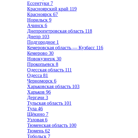
Ессентуки
7
Красноярский край
119
Красноярск
67
Норильск
9
Ачинск
6
Днепропетровская область
118
Днепр
103
Подгородное
1
Кемеровская область — Кузбасс
116
Кемерово
30
Новокузнецк
30
Прокопьевск
8
Одесская область
111
Одесса
81
Черноморск
6
Харьковская область
103
Харьков
96
Дергачи
3
Тульская область
101
Тула
46
Щёкино
7
Узловая
6
Тюменская область
100
Тюмень
62
Тобольск
7