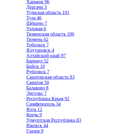
Харьков
96
Дергачи
3
Тульская область
101
Тула
46
Щёкино
7
Узловая
6
Тюменская область
100
Тюмень
62
Тобольск
7
Ялуторовск
4
Алтайский край
97
Барнаул
52
Бийск
10
Рубцовск
7
Саратовская область
93
Саратов
50
Балаково
8
Энгельс
7
Республика Крым
92
Симферополь
34
Ялта
12
Керчь
9
Удмуртская Республика
83
Ижевск
44
Глазов
9