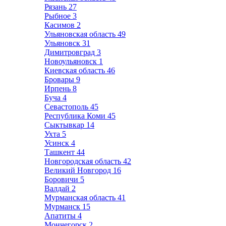
Рязань
27
Рыбное
3
Касимов
2
Ульяновская область
49
Ульяновск
31
Димитровград
3
Новоульяновск
1
Киевская область
46
Бровары
9
Ирпень
8
Буча
4
Севастополь
45
Республика Коми
45
Сыктывкар
14
Ухта
5
Усинск
4
Ташкент
44
Новгородская область
42
Великий Новгород
16
Боровичи
5
Валдай
2
Мурманская область
41
Мурманск
15
Апатиты
4
Мончегорск
2