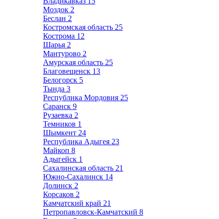
Владикавказ
15
Моздок
2
Беслан
2
Костромская область
25
Кострома
12
Шарья
2
Мантурово
2
Амурская область
25
Благовещенск
13
Белогорск
5
Тында
3
Республика Мордовия
25
Саранск
9
Рузаевка
2
Темников
1
Шымкент
24
Республика Адыгея
23
Майкоп
8
Адыгейск
1
Сахалинская область
21
Южно-Сахалинск
14
Долинск
2
Корсаков
2
Камчатский край
21
Петропавловск-Камчатский
8