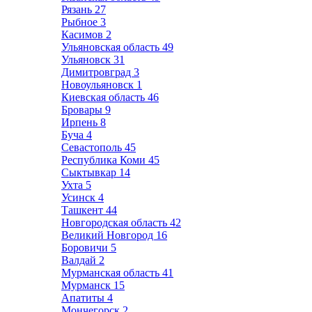
Рязань
27
Рыбное
3
Касимов
2
Ульяновская область
49
Ульяновск
31
Димитровград
3
Новоульяновск
1
Киевская область
46
Бровары
9
Ирпень
8
Буча
4
Севастополь
45
Республика Коми
45
Сыктывкар
14
Ухта
5
Усинск
4
Ташкент
44
Новгородская область
42
Великий Новгород
16
Боровичи
5
Валдай
2
Мурманская область
41
Мурманск
15
Апатиты
4
Мончегорск
2