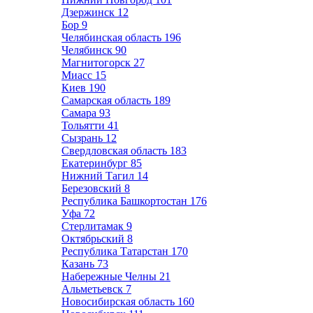
Дзержинск
12
Бор
9
Челябинская область
196
Челябинск
90
Магнитогорск
27
Миасс
15
Киев
190
Самарская область
189
Самара
93
Тольятти
41
Сызрань
12
Свердловская область
183
Екатеринбург
85
Нижний Тагил
14
Березовский
8
Республика Башкортостан
176
Уфа
72
Стерлитамак
9
Октябрьский
8
Республика Татарстан
170
Казань
73
Набережные Челны
21
Альметьевск
7
Новосибирская область
160