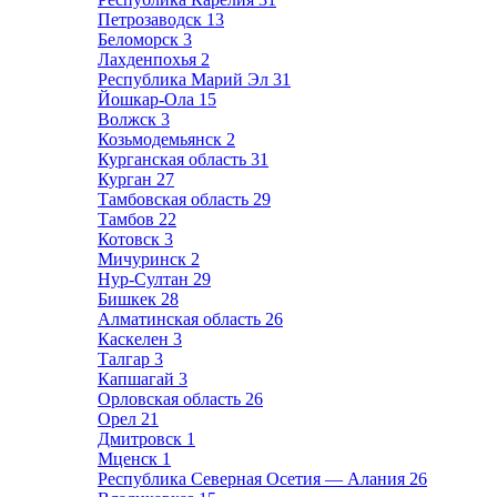
Петрозаводск
13
Беломорск
3
Лахденпохья
2
Республика Марий Эл
31
Йошкар-Ола
15
Волжск
3
Козьмодемьянск
2
Курганская область
31
Курган
27
Тамбовская область
29
Тамбов
22
Котовск
3
Мичуринск
2
Нур-Султан
29
Бишкек
28
Алматинская область
26
Каскелен
3
Талгар
3
Капшагай
3
Орловская область
26
Орел
21
Дмитровск
1
Мценск
1
Республика Северная Осетия — Алания
26