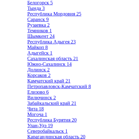
Белогорск
5
Тында
3
Республика Мордовия
25
Саранск
9
Рузаевка
2
Темников
1
Шымкент
24
Республика Адыгея
23
Майкоп
8
Адыгейск
1
Сахалинская область
21
Южно-Сахалинск
14
Долинск
2
Корсаков
2
Камчатский край
21
Петропавловск-Камчатский
8
Елизово
6
Вилючинск
2
Забайкальский край
21
Чита
18
Могоча
1
Республика Бурятия
20
Улан-Удэ
19
Северобайкальск
1
Карагандинская область
20