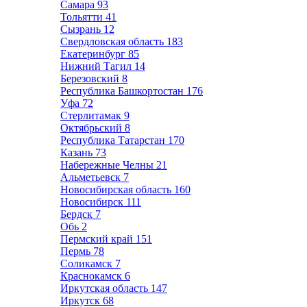
Самара
93
Тольятти
41
Сызрань
12
Свердловская область
183
Екатеринбург
85
Нижний Тагил
14
Березовский
8
Республика Башкортостан
176
Уфа
72
Стерлитамак
9
Октябрьский
8
Республика Татарстан
170
Казань
73
Набережные Челны
21
Альметьевск
7
Новосибирская область
160
Новосибирск
111
Бердск
7
Обь
2
Пермский край
151
Пермь
78
Соликамск
7
Краснокамск
6
Иркутская область
147
Иркутск
68