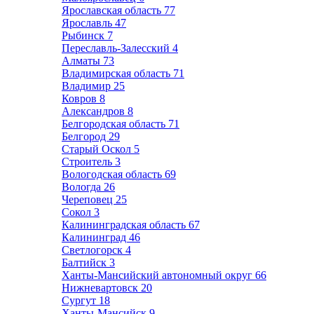
Ярославская область
77
Ярославль
47
Рыбинск
7
Переславль-Залесский
4
Алматы
73
Владимирская область
71
Владимир
25
Ковров
8
Александров
8
Белгородская область
71
Белгород
29
Старый Оскол
5
Строитель
3
Вологодская область
69
Вологда
26
Череповец
25
Сокол
3
Калининградская область
67
Калининград
46
Светлогорск
4
Балтийск
3
Ханты-Мансийский автономный округ
66
Нижневартовск
20
Сургут
18
Ханты-Мансийск
9