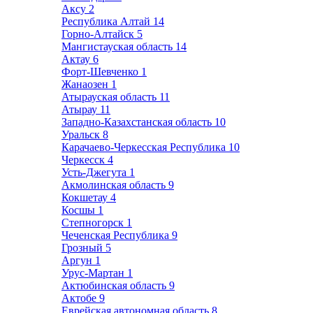
Аксу
2
Республика Алтай
14
Горно-Алтайск
5
Мангистауская область
14
Актау
6
Форт-Шевченко
1
Жанаозен
1
Атырауская область
11
Атырау
11
Западно-Казахстанская область
10
Уральск
8
Карачаево-Черкесская Республика
10
Черкесск
4
Усть-Джегута
1
Акмолинская область
9
Кокшетау
4
Косшы
1
Степногорск
1
Чеченская Республика
9
Грозный
5
Аргун
1
Урус-Мартан
1
Актюбинская область
9
Актобе
9
Еврейская автономная область
8