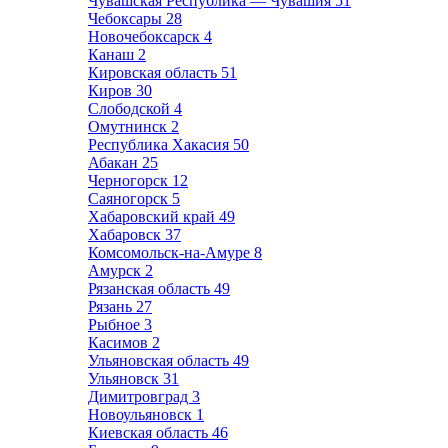
Чувашская Республика — Чувашия
51
Чебоксары
28
Новочебоксарск
4
Канаш
2
Кировская область
51
Киров
30
Слободской
4
Омутнинск
2
Республика Хакасия
50
Абакан
25
Черногорск
12
Саяногорск
5
Хабаровский край
49
Хабаровск
37
Комсомольск-на-Амуре
8
Амурск
2
Рязанская область
49
Рязань
27
Рыбное
3
Касимов
2
Ульяновская область
49
Ульяновск
31
Димитровград
3
Новоульяновск
1
Киевская область
46