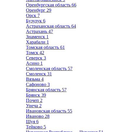
Оренбургская область
66
Оренбург
29
Орск
7
Бузулук
6
Астраханская область
64
Астрахань
47
Знаменск
1
Харабали
1
Томская область
61
Томск
42
Северск
3
Асино
1
Смоленская область
57
Смоленск
31
Вязьма
4
Сафоново
3
Брянская область
57
Брянск
39
Почеп
2
Унеча
2
Ивановская область
55
Иваново
28
Шуя
6
Тейково
5