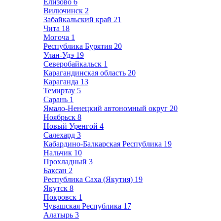
Елизово
6
Вилючинск
2
Забайкальский край
21
Чита
18
Могоча
1
Республика Бурятия
20
Улан-Удэ
19
Северобайкальск
1
Карагандинская область
20
Караганда
13
Темиртау
5
Сарань
1
Ямало-Ненецкий автономный округ
20
Ноябрьск
8
Новый Уренгой
4
Салехард
3
Кабардино-Балкарская Республика
19
Нальчик
10
Прохладный
3
Баксан
2
Республика Саха (Якутия)
19
Якутск
8
Покровск
1
Чувашская Республика
17
Алатырь
3