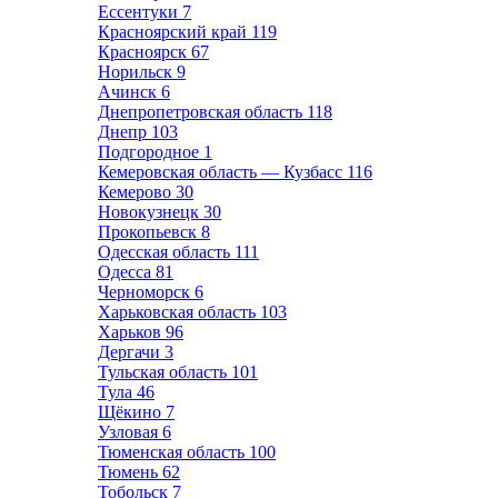
Ессентуки
7
Красноярский край
119
Красноярск
67
Норильск
9
Ачинск
6
Днепропетровская область
118
Днепр
103
Подгородное
1
Кемеровская область — Кузбасс
116
Кемерово
30
Новокузнецк
30
Прокопьевск
8
Одесская область
111
Одесса
81
Черноморск
6
Харьковская область
103
Харьков
96
Дергачи
3
Тульская область
101
Тула
46
Щёкино
7
Узловая
6
Тюменская область
100
Тюмень
62
Тобольск
7