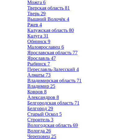
Можга
6
Тверская область
81
Тверь
29
Вышний Волочёк
4
Ржев
4
Калужская область
80
Калуга
31
Обнинск
9
Малоярославец
6
Ярославская область
77
Ярославль
47
Рыбинск
7
Переславль-Залесский
4
Алматы
73
Владимирская область
71
Владимир
25
Ковров
8
Александров
8
Белгородская область
71
Белгород
29
Старый Оскол
5
Строитель
3
Вологодская область
69
Вологда
26
Череповец
25