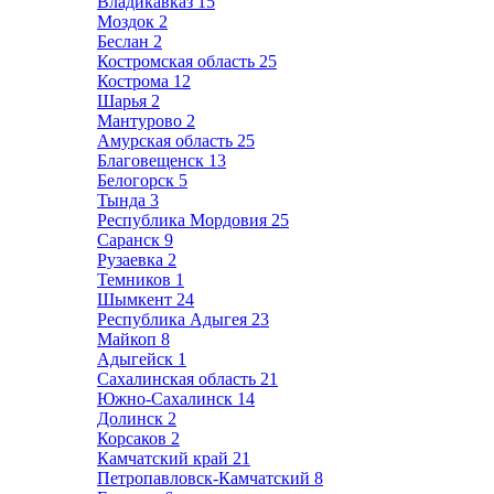
Владикавказ
15
Моздок
2
Беслан
2
Костромская область
25
Кострома
12
Шарья
2
Мантурово
2
Амурская область
25
Благовещенск
13
Белогорск
5
Тында
3
Республика Мордовия
25
Саранск
9
Рузаевка
2
Темников
1
Шымкент
24
Республика Адыгея
23
Майкоп
8
Адыгейск
1
Сахалинская область
21
Южно-Сахалинск
14
Долинск
2
Корсаков
2
Камчатский край
21
Петропавловск-Камчатский
8