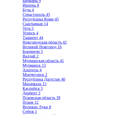
Бровары
9
Ирпень
8
Буча
4
Севастополь
45
Республика Коми
45
Сыктывкар
14
Ухта
5
Усинск
4
Ташкент
44
Новгородская область
42
Великий Новгород
16
Боровичи
5
Валдай
2
Мурманская область
41
Мурманск
15
Апатиты
4
Мончегорск
2
Республика Дагестан
40
Махачкала
15
Каспийск
5
Дербент
3
Псковская область
39
Псков
12
Великие Луки
8
Себеж
1