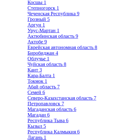
Косшы
1
Степногорск
1
Чеченская Республика
9
Грозный
5
Аргун
1
Урус-Мартан
1
Актюбинская область
9
Актобе
9
Еврейская автономная область
8
Биробиджан
4
Облучье
1
Чуйская область
8
Кант
3
Кара-Балта
1
Токмок
1
Абай область
7
Семей
6
Северо-Казахстанская область
7
Петропавловск
7
Магаданская область
6
Магадан
6
Республика Тыва
6
Кызыл
5
Республика Калмыкия
6
Лагань
1