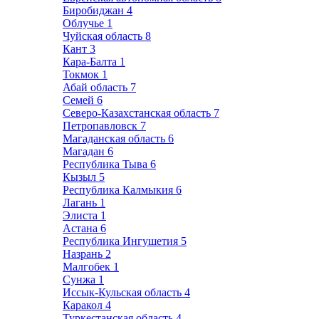
Биробиджан
4
Облучье
1
Чуйская область
8
Кант
3
Кара-Балта
1
Токмок
1
Абай область
7
Семей
6
Северо-Казахстанская область
7
Петропавловск
7
Магаданская область
6
Магадан
6
Республика Тыва
6
Кызыл
5
Республика Калмыкия
6
Лагань
1
Элиста
1
Астана
6
Республика Ингушетия
5
Назрань
2
Малгобек
1
Сунжа
1
Иссык-Кульская область
4
Каракол
4
Туркестанская область
4