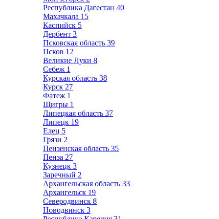
Республика Дагестан
40
Махачкала
15
Каспийск
5
Дербент
3
Псковская область
39
Псков
12
Великие Луки
8
Себеж
1
Курская область
38
Курск
27
Фатеж
1
Щигры
1
Липецкая область
37
Липецк
19
Елец
5
Грязи
2
Пензенская область
35
Пенза
27
Кузнецк
3
Заречный
2
Архангельская область
33
Архангельск
19
Северодвинск
8
Новодвинск
3
Республика Карелия
31