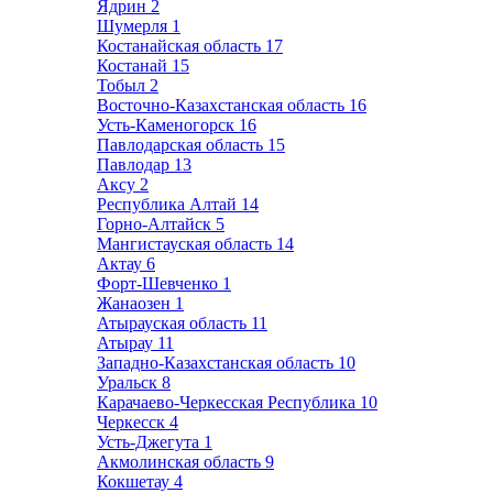
Ядрин
2
Шумерля
1
Костанайская область
17
Костанай
15
Тобыл
2
Восточно-Казахстанская область
16
Усть-Каменогорск
16
Павлодарская область
15
Павлодар
13
Аксу
2
Республика Алтай
14
Горно-Алтайск
5
Мангистауская область
14
Актау
6
Форт-Шевченко
1
Жанаозен
1
Атырауская область
11
Атырау
11
Западно-Казахстанская область
10
Уральск
8
Карачаево-Черкесская Республика
10
Черкесск
4
Усть-Джегута
1
Акмолинская область
9
Кокшетау
4