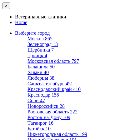
×
Ветеринарные клиники
Home
Выберите город
Москва
865
Зеленоград
13
Щербинка
7
Троицк
4
Московская область
797
Балашиха
50
Химки
40
Люберцы
38
Санкт-Петербург
451
Краснодарский край
410
Краснодар
155
Сочи
47
Новороссийск
28
Ростовская область
222
Ростов-на-Дону
109
Таганрог
16
Батайск
10
Нижегородская область
199
Нижний Новгород
101