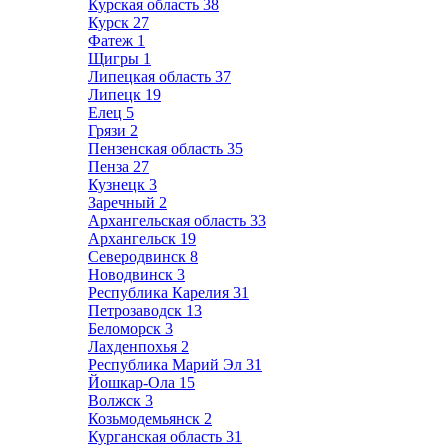
Курская область
38
Курск
27
Фатеж
1
Щигры
1
Липецкая область
37
Липецк
19
Елец
5
Грязи
2
Пензенская область
35
Пенза
27
Кузнецк
3
Заречный
2
Архангельская область
33
Архангельск
19
Северодвинск
8
Новодвинск
3
Республика Карелия
31
Петрозаводск
13
Беломорск
3
Лахденпохья
2
Республика Марий Эл
31
Йошкар-Ола
15
Волжск
3
Козьмодемьянск
2
Курганская область
31