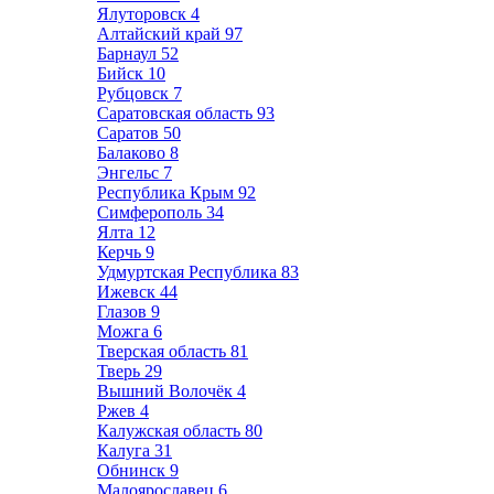
Ялуторовск
4
Алтайский край
97
Барнаул
52
Бийск
10
Рубцовск
7
Саратовская область
93
Саратов
50
Балаково
8
Энгельс
7
Республика Крым
92
Симферополь
34
Ялта
12
Керчь
9
Удмуртская Республика
83
Ижевск
44
Глазов
9
Можга
6
Тверская область
81
Тверь
29
Вышний Волочёк
4
Ржев
4
Калужская область
80
Калуга
31
Обнинск
9
Малоярославец
6