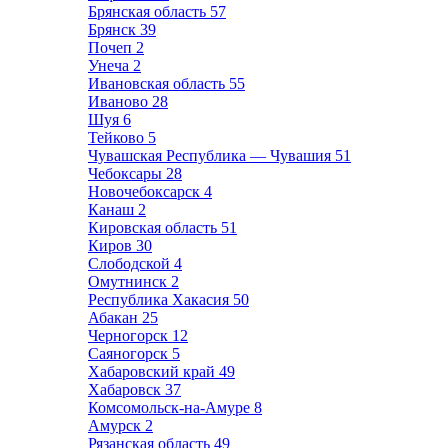
Брянская область
57
Брянск
39
Почеп
2
Унеча
2
Ивановская область
55
Иваново
28
Шуя
6
Тейково
5
Чувашская Республика — Чувашия
51
Чебоксары
28
Новочебоксарск
4
Канаш
2
Кировская область
51
Киров
30
Слободской
4
Омутнинск
2
Республика Хакасия
50
Абакан
25
Черногорск
12
Саяногорск
5
Хабаровский край
49
Хабаровск
37
Комсомольск-на-Амуре
8
Амурск
2
Рязанская область
49