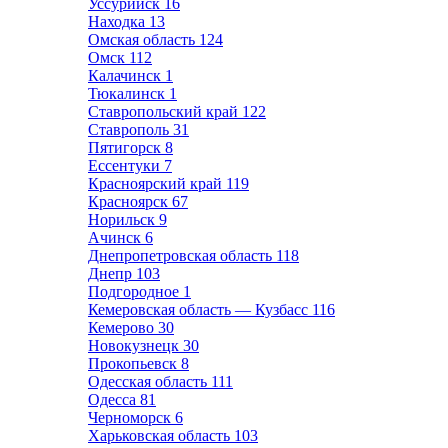
Уссурийск
16
Находка
13
Омская область
124
Омск
112
Калачинск
1
Тюкалинск
1
Ставропольский край
122
Ставрополь
31
Пятигорск
8
Ессентуки
7
Красноярский край
119
Красноярск
67
Норильск
9
Ачинск
6
Днепропетровская область
118
Днепр
103
Подгородное
1
Кемеровская область — Кузбасс
116
Кемерово
30
Новокузнецк
30
Прокопьевск
8
Одесская область
111
Одесса
81
Черноморск
6
Харьковская область
103