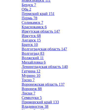
Новосибирск
111
Бердск
7
Обь
2
Пермский край
151
Пермь
78
Соликамск
7
Краснокамск
6
Иркутская область
147
Иркутск
68
Ангарск
15
Братск
10
Волгоградская область
147
Волгоград
83
Волжский
11
Михайловка
6
Ленинградская область
140
Гатчина
12
Мурино
10
Тосно
7
Воронежская область
137
Воронеж
88
Лиски
7
Семилуки
5
Приморский край
133
Владивосток
38