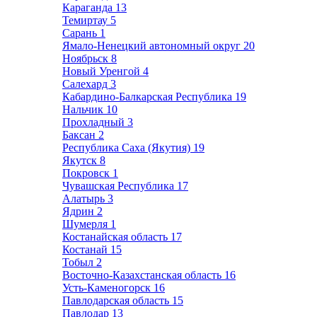
Караганда
13
Темиртау
5
Сарань
1
Ямало-Ненецкий автономный округ
20
Ноябрьск
8
Новый Уренгой
4
Салехард
3
Кабардино-Балкарская Республика
19
Нальчик
10
Прохладный
3
Баксан
2
Республика Саха (Якутия)
19
Якутск
8
Покровск
1
Чувашская Республика
17
Алатырь
3
Ядрин
2
Шумерля
1
Костанайская область
17
Костанай
15
Тобыл
2
Восточно-Казахстанская область
16
Усть-Каменогорск
16
Павлодарская область
15
Павлодар
13