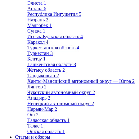
Элиста
1
Астана
6
Республика Ингушетия
5
Назрань
2
Малгобек
1
Сунжа
1
Иссык-Кульская область
4
Каракол
4
Туркестанская область
4
Туркестан
3
Кентау
1
Ташкентская область
3
Жетысу область
2
Талдыкорган
2
Ханты-Мансийский автономный округ — Югра
2
Лянтор
2
Чукотский автономный округ
2
Анадырь
2
Ненецкий автономный округ
2
Нарьян-Мар
2
Ош
2
Таласская область
1
Талас
1
Ошская область
1
Статьи и обзоры