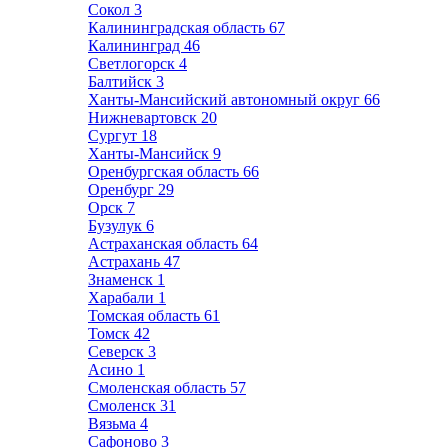
Сокол
3
Калининградская область
67
Калининград
46
Светлогорск
4
Балтийск
3
Ханты-Мансийский автономный округ
66
Нижневартовск
20
Сургут
18
Ханты-Мансийск
9
Оренбургская область
66
Оренбург
29
Орск
7
Бузулук
6
Астраханская область
64
Астрахань
47
Знаменск
1
Харабали
1
Томская область
61
Томск
42
Северск
3
Асино
1
Смоленская область
57
Смоленск
31
Вязьма
4
Сафоново
3