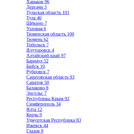
Харьков
96
Дергачи
3
Тульская область
101
Тула
46
Щёкино
7
Узловая
6
Тюменская область
100
Тюмень
62
Тобольск
7
Ялуторовск
4
Алтайский край
97
Барнаул
52
Бийск
10
Рубцовск
7
Саратовская область
93
Саратов
50
Балаково
8
Энгельс
7
Республика Крым
92
Симферополь
34
Ялта
12
Керчь
9
Удмуртская Республика
83
Ижевск
44
Глазов
9