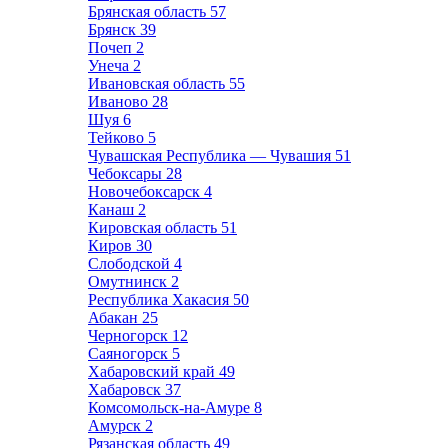
Брянская область
57
Брянск
39
Почеп
2
Унеча
2
Ивановская область
55
Иваново
28
Шуя
6
Тейково
5
Чувашская Республика — Чувашия
51
Чебоксары
28
Новочебоксарск
4
Канаш
2
Кировская область
51
Киров
30
Слободской
4
Омутнинск
2
Республика Хакасия
50
Абакан
25
Черногорск
12
Саяногорск
5
Хабаровский край
49
Хабаровск
37
Комсомольск-на-Амуре
8
Амурск
2
Рязанская область
49