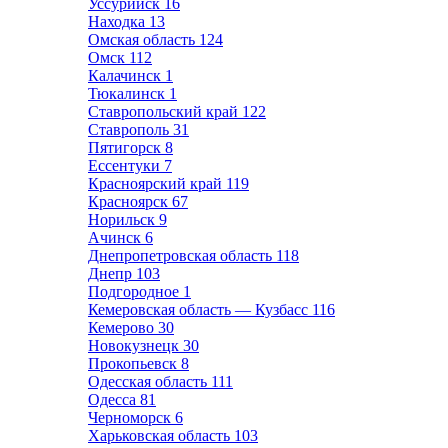
Уссурийск
16
Находка
13
Омская область
124
Омск
112
Калачинск
1
Тюкалинск
1
Ставропольский край
122
Ставрополь
31
Пятигорск
8
Ессентуки
7
Красноярский край
119
Красноярск
67
Норильск
9
Ачинск
6
Днепропетровская область
118
Днепр
103
Подгородное
1
Кемеровская область — Кузбасс
116
Кемерово
30
Новокузнецк
30
Прокопьевск
8
Одесская область
111
Одесса
81
Черноморск
6
Харьковская область
103