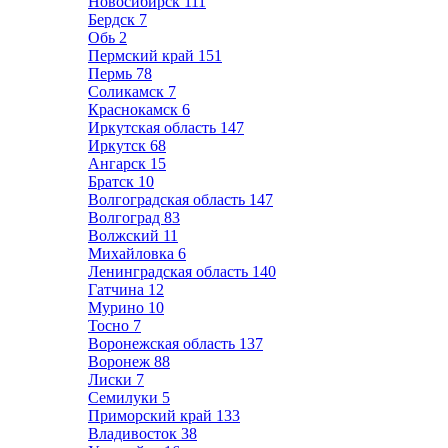
Новосибирск
111
Бердск
7
Обь
2
Пермский край
151
Пермь
78
Соликамск
7
Краснокамск
6
Иркутская область
147
Иркутск
68
Ангарск
15
Братск
10
Волгоградская область
147
Волгоград
83
Волжский
11
Михайловка
6
Ленинградская область
140
Гатчина
12
Мурино
10
Тосно
7
Воронежская область
137
Воронеж
88
Лиски
7
Семилуки
5
Приморский край
133
Владивосток
38