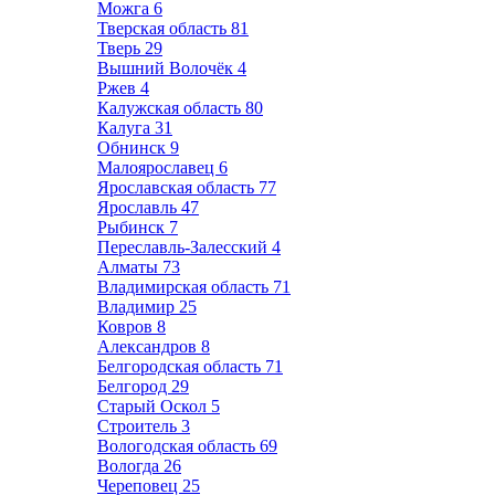
Можга
6
Тверская область
81
Тверь
29
Вышний Волочёк
4
Ржев
4
Калужская область
80
Калуга
31
Обнинск
9
Малоярославец
6
Ярославская область
77
Ярославль
47
Рыбинск
7
Переславль-Залесский
4
Алматы
73
Владимирская область
71
Владимир
25
Ковров
8
Александров
8
Белгородская область
71
Белгород
29
Старый Оскол
5
Строитель
3
Вологодская область
69
Вологда
26
Череповец
25