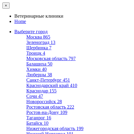
×
Ветеринарные клиники
Home
Выберите город
Москва
865
Зеленоград
13
Щербинка
7
Троицк
4
Московская область
797
Балашиха
50
Химки
40
Люберцы
38
Санкт-Петербург
451
Краснодарский край
410
Краснодар
155
Сочи
47
Новороссийск
28
Ростовская область
222
Ростов-на-Дону
109
Таганрог
16
Батайск
10
Нижегородская область
199
Нижний Новгород
101