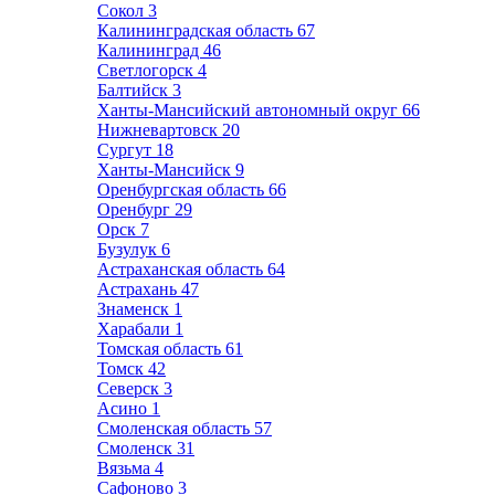
Сокол
3
Калининградская область
67
Калининград
46
Светлогорск
4
Балтийск
3
Ханты-Мансийский автономный округ
66
Нижневартовск
20
Сургут
18
Ханты-Мансийск
9
Оренбургская область
66
Оренбург
29
Орск
7
Бузулук
6
Астраханская область
64
Астрахань
47
Знаменск
1
Харабали
1
Томская область
61
Томск
42
Северск
3
Асино
1
Смоленская область
57
Смоленск
31
Вязьма
4
Сафоново
3