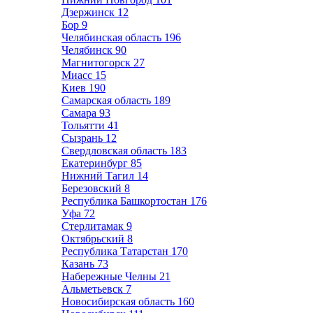
Дзержинск
12
Бор
9
Челябинская область
196
Челябинск
90
Магнитогорск
27
Миасс
15
Киев
190
Самарская область
189
Самара
93
Тольятти
41
Сызрань
12
Свердловская область
183
Екатеринбург
85
Нижний Тагил
14
Березовский
8
Республика Башкортостан
176
Уфа
72
Стерлитамак
9
Октябрьский
8
Республика Татарстан
170
Казань
73
Набережные Челны
21
Альметьевск
7
Новосибирская область
160