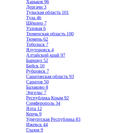
Харьков
96
Дергачи
3
Тульская область
101
Тула
46
Щёкино
7
Узловая
6
Тюменская область
100
Тюмень
62
Тобольск
7
Ялуторовск
4
Алтайский край
97
Барнаул
52
Бийск
10
Рубцовск
7
Саратовская область
93
Саратов
50
Балаково
8
Энгельс
7
Республика Крым
92
Симферополь
34
Ялта
12
Керчь
9
Удмуртская Республика
83
Ижевск
44
Глазов
9