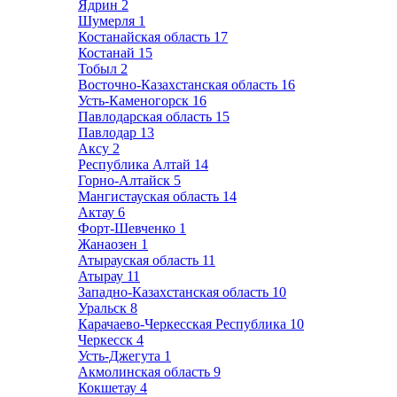
Ядрин
2
Шумерля
1
Костанайская область
17
Костанай
15
Тобыл
2
Восточно-Казахстанская область
16
Усть-Каменогорск
16
Павлодарская область
15
Павлодар
13
Аксу
2
Республика Алтай
14
Горно-Алтайск
5
Мангистауская область
14
Актау
6
Форт-Шевченко
1
Жанаозен
1
Атырауская область
11
Атырау
11
Западно-Казахстанская область
10
Уральск
8
Карачаево-Черкесская Республика
10
Черкесск
4
Усть-Джегута
1
Акмолинская область
9
Кокшетау
4