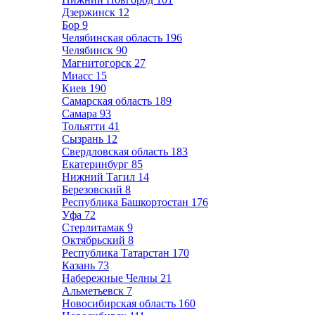
Дзержинск
12
Бор
9
Челябинская область
196
Челябинск
90
Магнитогорск
27
Миасс
15
Киев
190
Самарская область
189
Самара
93
Тольятти
41
Сызрань
12
Свердловская область
183
Екатеринбург
85
Нижний Тагил
14
Березовский
8
Республика Башкортостан
176
Уфа
72
Стерлитамак
9
Октябрьский
8
Республика Татарстан
170
Казань
73
Набережные Челны
21
Альметьевск
7
Новосибирская область
160