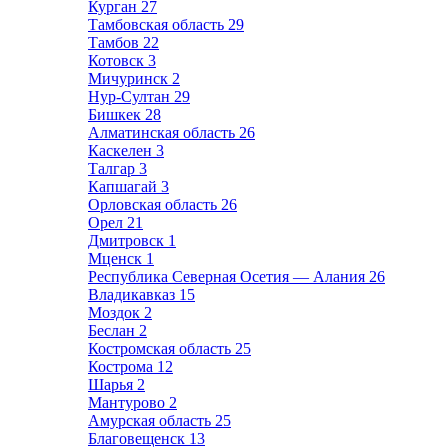
Курган
27
Тамбовская область
29
Тамбов
22
Котовск
3
Мичуринск
2
Нур-Султан
29
Бишкек
28
Алматинская область
26
Каскелен
3
Талгар
3
Капшагай
3
Орловская область
26
Орел
21
Дмитровск
1
Мценск
1
Республика Северная Осетия — Алания
26
Владикавказ
15
Моздок
2
Беслан
2
Костромская область
25
Кострома
12
Шарья
2
Мантурово
2
Амурская область
25
Благовещенск
13