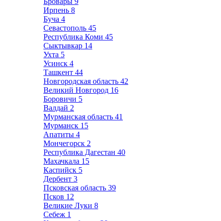
Бровары
9
Ирпень
8
Буча
4
Севастополь
45
Республика Коми
45
Сыктывкар
14
Ухта
5
Усинск
4
Ташкент
44
Новгородская область
42
Великий Новгород
16
Боровичи
5
Валдай
2
Мурманская область
41
Мурманск
15
Апатиты
4
Мончегорск
2
Республика Дагестан
40
Махачкала
15
Каспийск
5
Дербент
3
Псковская область
39
Псков
12
Великие Луки
8
Себеж
1