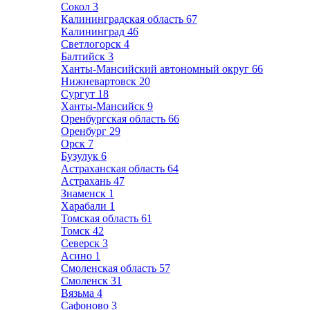
Сокол
3
Калининградская область
67
Калининград
46
Светлогорск
4
Балтийск
3
Ханты-Мансийский автономный округ
66
Нижневартовск
20
Сургут
18
Ханты-Мансийск
9
Оренбургская область
66
Оренбург
29
Орск
7
Бузулук
6
Астраханская область
64
Астрахань
47
Знаменск
1
Харабали
1
Томская область
61
Томск
42
Северск
3
Асино
1
Смоленская область
57
Смоленск
31
Вязьма
4
Сафоново
3