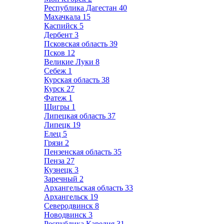
Республика Дагестан
40
Махачкала
15
Каспийск
5
Дербент
3
Псковская область
39
Псков
12
Великие Луки
8
Себеж
1
Курская область
38
Курск
27
Фатеж
1
Щигры
1
Липецкая область
37
Липецк
19
Елец
5
Грязи
2
Пензенская область
35
Пенза
27
Кузнецк
3
Заречный
2
Архангельская область
33
Архангельск
19
Северодвинск
8
Новодвинск
3
Республика Карелия
31