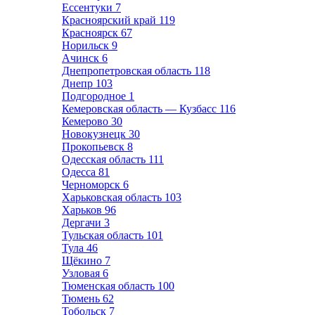
Ессентуки
7
Красноярский край
119
Красноярск
67
Норильск
9
Ачинск
6
Днепропетровская область
118
Днепр
103
Подгородное
1
Кемеровская область — Кузбасс
116
Кемерово
30
Новокузнецк
30
Прокопьевск
8
Одесская область
111
Одесса
81
Черноморск
6
Харьковская область
103
Харьков
96
Дергачи
3
Тульская область
101
Тула
46
Щёкино
7
Узловая
6
Тюменская область
100
Тюмень
62
Тобольск
7