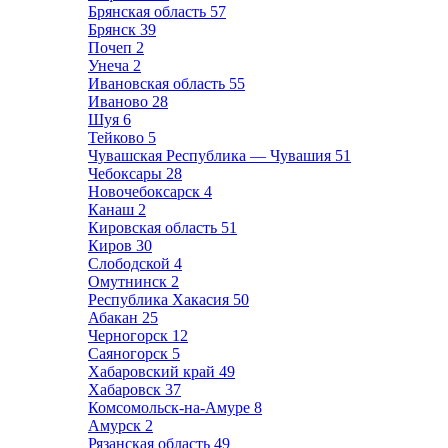
Брянская область
57
Брянск
39
Почеп
2
Унеча
2
Ивановская область
55
Иваново
28
Шуя
6
Тейково
5
Чувашская Республика — Чувашия
51
Чебоксары
28
Новочебоксарск
4
Канаш
2
Кировская область
51
Киров
30
Слободской
4
Омутнинск
2
Республика Хакасия
50
Абакан
25
Черногорск
12
Саяногорск
5
Хабаровский край
49
Хабаровск
37
Комсомольск-на-Амуре
8
Амурск
2
Рязанская область
49