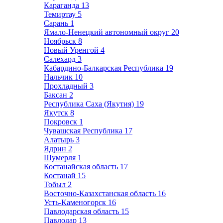
Караганда
13
Темиртау
5
Сарань
1
Ямало-Ненецкий автономный округ
20
Ноябрьск
8
Новый Уренгой
4
Салехард
3
Кабардино-Балкарская Республика
19
Нальчик
10
Прохладный
3
Баксан
2
Республика Саха (Якутия)
19
Якутск
8
Покровск
1
Чувашская Республика
17
Алатырь
3
Ядрин
2
Шумерля
1
Костанайская область
17
Костанай
15
Тобыл
2
Восточно-Казахстанская область
16
Усть-Каменогорск
16
Павлодарская область
15
Павлодар
13