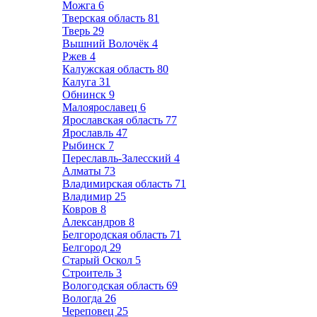
Можга
6
Тверская область
81
Тверь
29
Вышний Волочёк
4
Ржев
4
Калужская область
80
Калуга
31
Обнинск
9
Малоярославец
6
Ярославская область
77
Ярославль
47
Рыбинск
7
Переславль-Залесский
4
Алматы
73
Владимирская область
71
Владимир
25
Ковров
8
Александров
8
Белгородская область
71
Белгород
29
Старый Оскол
5
Строитель
3
Вологодская область
69
Вологда
26
Череповец
25