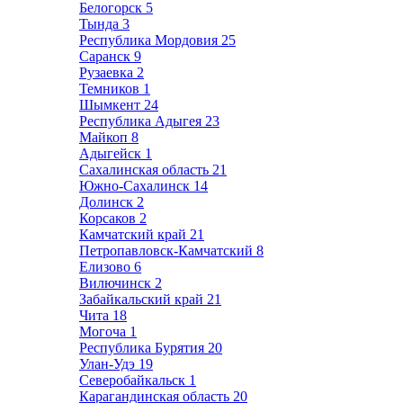
Белогорск
5
Тында
3
Республика Мордовия
25
Саранск
9
Рузаевка
2
Темников
1
Шымкент
24
Республика Адыгея
23
Майкоп
8
Адыгейск
1
Сахалинская область
21
Южно-Сахалинск
14
Долинск
2
Корсаков
2
Камчатский край
21
Петропавловск-Камчатский
8
Елизово
6
Вилючинск
2
Забайкальский край
21
Чита
18
Могоча
1
Республика Бурятия
20
Улан-Удэ
19
Северобайкальск
1
Карагандинская область
20