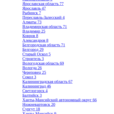
Ярославская область
77
Ярославль
47
Рыбинск
7
Переславль-Залесский
4
Алматы
73
Владимирская область
71
Владимир
25
Ковров
8
Александров
8
Белгородская область
71
Белгород
29
Старый Оскол
5
Строитель
3
Вологодская область
69
Вологда
26
Череповец
25
Сокол
3
Калининградская область
67
Калининград
46
Светлогорск
4
Балтийск
3
Ханты-Мансийский автономный округ
66
Нижневартовск
20
Сургут
18
Ханты-Мансийск
9