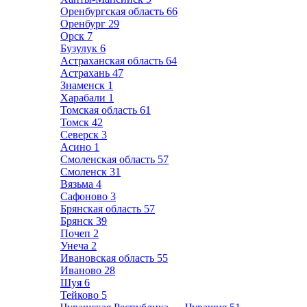
Оренбургская область
66
Оренбург
29
Орск
7
Бузулук
6
Астраханская область
64
Астрахань
47
Знаменск
1
Харабали
1
Томская область
61
Томск
42
Северск
3
Асино
1
Смоленская область
57
Смоленск
31
Вязьма
4
Сафоново
3
Брянская область
57
Брянск
39
Почеп
2
Унеча
2
Ивановская область
55
Иваново
28
Шуя
6
Тейково
5