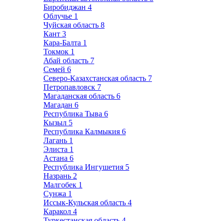
Биробиджан
4
Облучье
1
Чуйская область
8
Кант
3
Кара-Балта
1
Токмок
1
Абай область
7
Семей
6
Северо-Казахстанская область
7
Петропавловск
7
Магаданская область
6
Магадан
6
Республика Тыва
6
Кызыл
5
Республика Калмыкия
6
Лагань
1
Элиста
1
Астана
6
Республика Ингушетия
5
Назрань
2
Малгобек
1
Сунжа
1
Иссык-Кульская область
4
Каракол
4
Туркестанская область
4