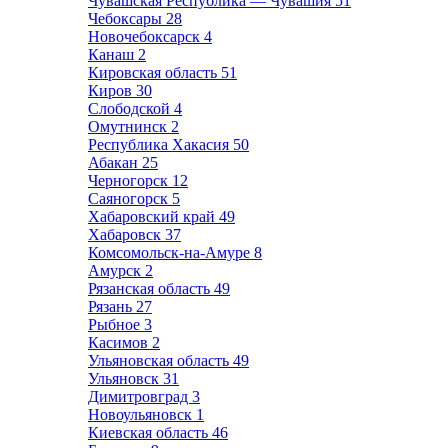
Чувашская Республика — Чувашия
51
Чебоксары
28
Новочебоксарск
4
Канаш
2
Кировская область
51
Киров
30
Слободской
4
Омутнинск
2
Республика Хакасия
50
Абакан
25
Черногорск
12
Саяногорск
5
Хабаровский край
49
Хабаровск
37
Комсомольск-на-Амуре
8
Амурск
2
Рязанская область
49
Рязань
27
Рыбное
3
Касимов
2
Ульяновская область
49
Ульяновск
31
Димитровград
3
Новоульяновск
1
Киевская область
46