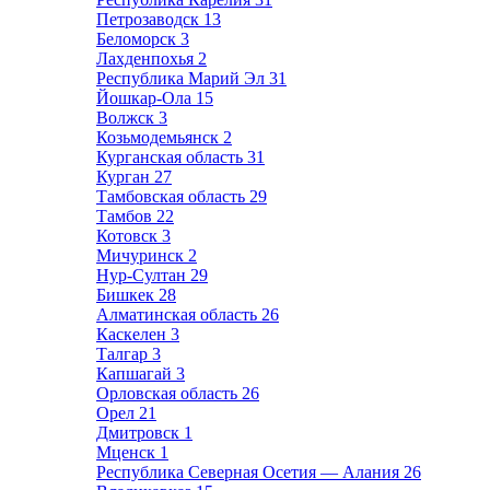
Петрозаводск
13
Беломорск
3
Лахденпохья
2
Республика Марий Эл
31
Йошкар-Ола
15
Волжск
3
Козьмодемьянск
2
Курганская область
31
Курган
27
Тамбовская область
29
Тамбов
22
Котовск
3
Мичуринск
2
Нур-Султан
29
Бишкек
28
Алматинская область
26
Каскелен
3
Талгар
3
Капшагай
3
Орловская область
26
Орел
21
Дмитровск
1
Мценск
1
Республика Северная Осетия — Алания
26