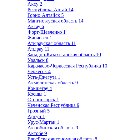
Аксу
2
Республика Алтай
14
Горно-Алтайск
5
Мангистауская область
14
Актау
6
Форт-Шевченко
1
Жанаозен
1
Атырауская область
11
Атырау
11
Западно-Казахстанская область
10
Уральск
8
Карачаево-Черкесская Республика
10
Черкесск
4
Усть-Джегута
1
Акмолинская область
9
Кокшетау
4
Косшы
1
Степногорск
1
Чеченская Республика
9
Грозный
5
Аргун
1
Урус-Мартан
1
Актюбинская область
9
Актобе
9
Еврейская автономная область
8