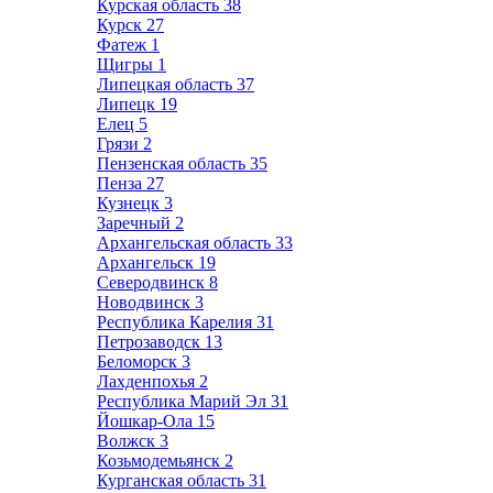
Курская область
38
Курск
27
Фатеж
1
Щигры
1
Липецкая область
37
Липецк
19
Елец
5
Грязи
2
Пензенская область
35
Пенза
27
Кузнецк
3
Заречный
2
Архангельская область
33
Архангельск
19
Северодвинск
8
Новодвинск
3
Республика Карелия
31
Петрозаводск
13
Беломорск
3
Лахденпохья
2
Республика Марий Эл
31
Йошкар-Ола
15
Волжск
3
Козьмодемьянск
2
Курганская область
31