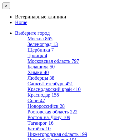
×
Ветеринарные клиники
Home
Выберите город
Москва
865
Зеленоград
13
Щербинка
7
Троицк
4
Московская область
797
Балашиха
50
Химки
40
Люберцы
38
Санкт-Петербург
451
Краснодарский край
410
Краснодар
155
Сочи
47
Новороссийск
28
Ростовская область
222
Ростов-на-Дону
109
Таганрог
16
Батайск
10
Нижегородская область
199
Нижний Новгород
101