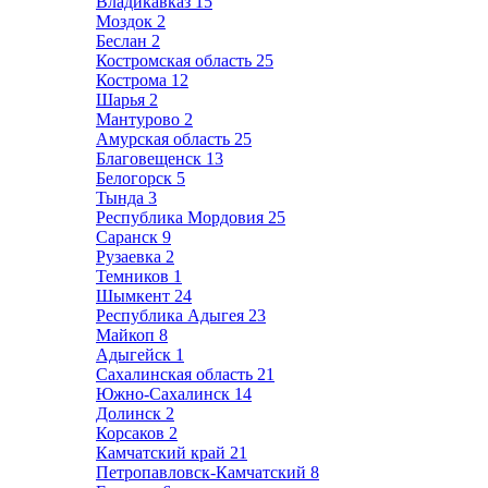
Владикавказ
15
Моздок
2
Беслан
2
Костромская область
25
Кострома
12
Шарья
2
Мантурово
2
Амурская область
25
Благовещенск
13
Белогорск
5
Тында
3
Республика Мордовия
25
Саранск
9
Рузаевка
2
Темников
1
Шымкент
24
Республика Адыгея
23
Майкоп
8
Адыгейск
1
Сахалинская область
21
Южно-Сахалинск
14
Долинск
2
Корсаков
2
Камчатский край
21
Петропавловск-Камчатский
8