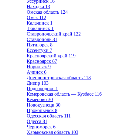
Уссурийск
16
Находка
13
Омская область
124
Омск
112
Калачинск
1
Тюкалинск
1
Ставропольский край
122
Ставрополь
31
Пятигорск
8
Ессентуки
7
Красноярский край
119
Красноярск
67
Норильск
9
Ачинск
6
Днепропетровская область
118
Днепр
103
Подгородное
1
Кемеровская область — Кузбасс
116
Кемерово
30
Новокузнецк
30
Прокопьевск
8
Одесская область
111
Одесса
81
Черноморск
6
Харьковская область
103