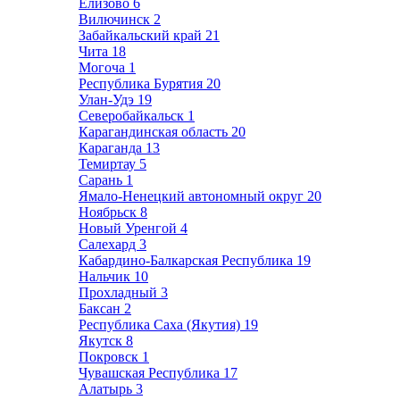
Елизово
6
Вилючинск
2
Забайкальский край
21
Чита
18
Могоча
1
Республика Бурятия
20
Улан-Удэ
19
Северобайкальск
1
Карагандинская область
20
Караганда
13
Темиртау
5
Сарань
1
Ямало-Ненецкий автономный округ
20
Ноябрьск
8
Новый Уренгой
4
Салехард
3
Кабардино-Балкарская Республика
19
Нальчик
10
Прохладный
3
Баксан
2
Республика Саха (Якутия)
19
Якутск
8
Покровск
1
Чувашская Республика
17
Алатырь
3