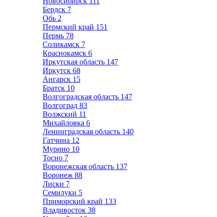
Новосибирск
111
Бердск
7
Обь
2
Пермский край
151
Пермь
78
Соликамск
7
Краснокамск
6
Иркутская область
147
Иркутск
68
Ангарск
15
Братск
10
Волгоградская область
147
Волгоград
83
Волжский
11
Михайловка
6
Ленинградская область
140
Гатчина
12
Мурино
10
Тосно
7
Воронежская область
137
Воронеж
88
Лиски
7
Семилуки
5
Приморский край
133
Владивосток
38