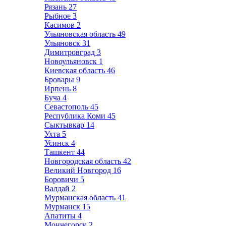
Рязань
27
Рыбное
3
Касимов
2
Ульяновская область
49
Ульяновск
31
Димитровград
3
Новоульяновск
1
Киевская область
46
Бровары
9
Ирпень
8
Буча
4
Севастополь
45
Республика Коми
45
Сыктывкар
14
Ухта
5
Усинск
4
Ташкент
44
Новгородская область
42
Великий Новгород
16
Боровичи
5
Валдай
2
Мурманская область
41
Мурманск
15
Апатиты
4
Мончегорск
2