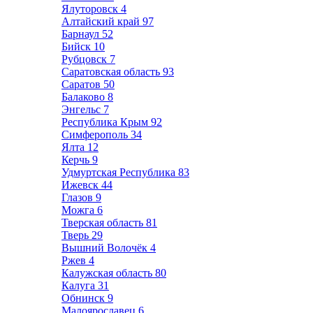
Ялуторовск
4
Алтайский край
97
Барнаул
52
Бийск
10
Рубцовск
7
Саратовская область
93
Саратов
50
Балаково
8
Энгельс
7
Республика Крым
92
Симферополь
34
Ялта
12
Керчь
9
Удмуртская Республика
83
Ижевск
44
Глазов
9
Можга
6
Тверская область
81
Тверь
29
Вышний Волочёк
4
Ржев
4
Калужская область
80
Калуга
31
Обнинск
9
Малоярославец
6