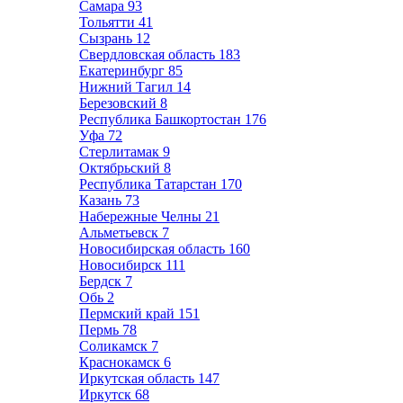
Самара
93
Тольятти
41
Сызрань
12
Свердловская область
183
Екатеринбург
85
Нижний Тагил
14
Березовский
8
Республика Башкортостан
176
Уфа
72
Стерлитамак
9
Октябрьский
8
Республика Татарстан
170
Казань
73
Набережные Челны
21
Альметьевск
7
Новосибирская область
160
Новосибирск
111
Бердск
7
Обь
2
Пермский край
151
Пермь
78
Соликамск
7
Краснокамск
6
Иркутская область
147
Иркутск
68