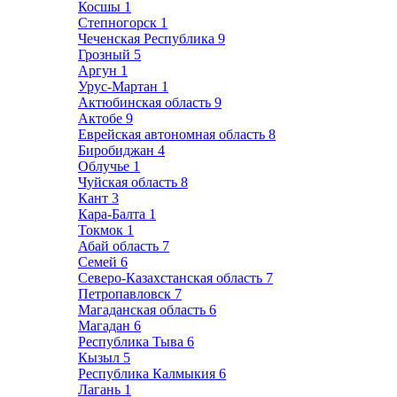
Косшы
1
Степногорск
1
Чеченская Республика
9
Грозный
5
Аргун
1
Урус-Мартан
1
Актюбинская область
9
Актобе
9
Еврейская автономная область
8
Биробиджан
4
Облучье
1
Чуйская область
8
Кант
3
Кара-Балта
1
Токмок
1
Абай область
7
Семей
6
Северо-Казахстанская область
7
Петропавловск
7
Магаданская область
6
Магадан
6
Республика Тыва
6
Кызыл
5
Республика Калмыкия
6
Лагань
1