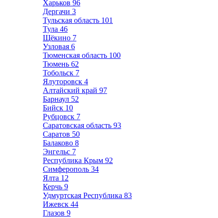
Харьков
96
Дергачи
3
Тульская область
101
Тула
46
Щёкино
7
Узловая
6
Тюменская область
100
Тюмень
62
Тобольск
7
Ялуторовск
4
Алтайский край
97
Барнаул
52
Бийск
10
Рубцовск
7
Саратовская область
93
Саратов
50
Балаково
8
Энгельс
7
Республика Крым
92
Симферополь
34
Ялта
12
Керчь
9
Удмуртская Республика
83
Ижевск
44
Глазов
9