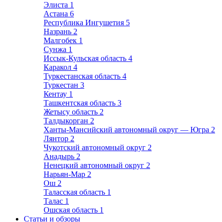
Элиста
1
Астана
6
Республика Ингушетия
5
Назрань
2
Малгобек
1
Сунжа
1
Иссык-Кульская область
4
Каракол
4
Туркестанская область
4
Туркестан
3
Кентау
1
Ташкентская область
3
Жетысу область
2
Талдыкорган
2
Ханты-Мансийский автономный округ — Югра
2
Лянтор
2
Чукотский автономный округ
2
Анадырь
2
Ненецкий автономный округ
2
Нарьян-Мар
2
Ош
2
Таласская область
1
Талас
1
Ошская область
1
Статьи и обзоры