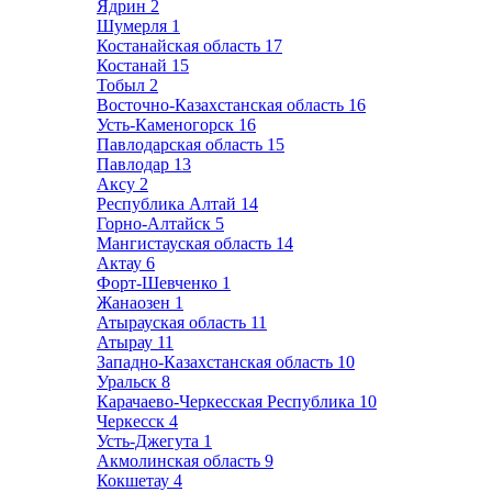
Ядрин
2
Шумерля
1
Костанайская область
17
Костанай
15
Тобыл
2
Восточно-Казахстанская область
16
Усть-Каменогорск
16
Павлодарская область
15
Павлодар
13
Аксу
2
Республика Алтай
14
Горно-Алтайск
5
Мангистауская область
14
Актау
6
Форт-Шевченко
1
Жанаозен
1
Атырауская область
11
Атырау
11
Западно-Казахстанская область
10
Уральск
8
Карачаево-Черкесская Республика
10
Черкесск
4
Усть-Джегута
1
Акмолинская область
9
Кокшетау
4