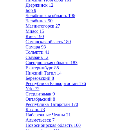
Дзержинск
12
Бор
9
Челябинская область
196
Челябинск
90
Магнитогорск
27
Миасс
15
Киев
190
Самарская область
189
Самара
93
Тольятти
41
Сызрань
12
Свердловская область
183
Екатеринбург
85
Нижний Тагил
14
Березовский
8
Республика Башкортостан
176
Уфа
72
Стерлитамак
9
Октябрьский
8
Республика Татарстан
170
Казань
73
Набережные Челны
21
Альметьевск
7
Новосибирская область
160