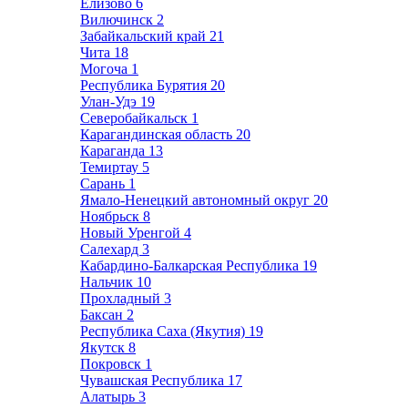
Елизово
6
Вилючинск
2
Забайкальский край
21
Чита
18
Могоча
1
Республика Бурятия
20
Улан-Удэ
19
Северобайкальск
1
Карагандинская область
20
Караганда
13
Темиртау
5
Сарань
1
Ямало-Ненецкий автономный округ
20
Ноябрьск
8
Новый Уренгой
4
Салехард
3
Кабардино-Балкарская Республика
19
Нальчик
10
Прохладный
3
Баксан
2
Республика Саха (Якутия)
19
Якутск
8
Покровск
1
Чувашская Республика
17
Алатырь
3