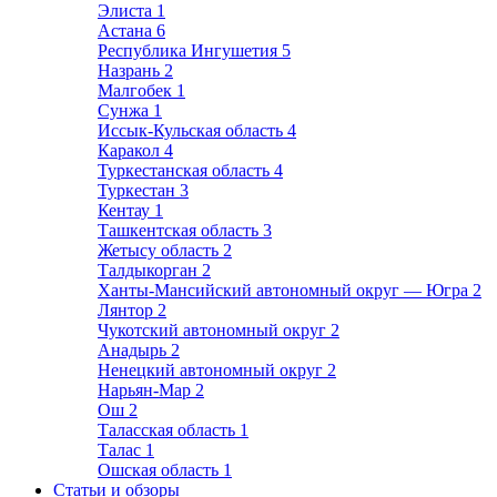
Элиста
1
Астана
6
Республика Ингушетия
5
Назрань
2
Малгобек
1
Сунжа
1
Иссык-Кульская область
4
Каракол
4
Туркестанская область
4
Туркестан
3
Кентау
1
Ташкентская область
3
Жетысу область
2
Талдыкорган
2
Ханты-Мансийский автономный округ — Югра
2
Лянтор
2
Чукотский автономный округ
2
Анадырь
2
Ненецкий автономный округ
2
Нарьян-Мар
2
Ош
2
Таласская область
1
Талас
1
Ошская область
1
Статьи и обзоры