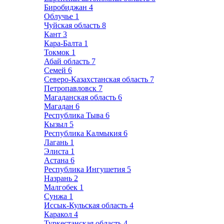
Биробиджан
4
Облучье
1
Чуйская область
8
Кант
3
Кара-Балта
1
Токмок
1
Абай область
7
Семей
6
Северо-Казахстанская область
7
Петропавловск
7
Магаданская область
6
Магадан
6
Республика Тыва
6
Кызыл
5
Республика Калмыкия
6
Лагань
1
Элиста
1
Астана
6
Республика Ингушетия
5
Назрань
2
Малгобек
1
Сунжа
1
Иссык-Кульская область
4
Каракол
4
Туркестанская область
4