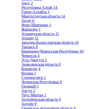
Аксу
2
Республика Алтай
14
Горно-Алтайск
5
Мангистауская область
14
Актау
6
Форт-Шевченко
1
Жанаозен
1
Атырауская область
11
Атырау
11
Западно-Казахстанская область
10
Уральск
8
Карачаево-Черкесская Республика
10
Черкесск
4
Усть-Джегута
1
Акмолинская область
9
Кокшетау
4
Косшы
1
Степногорск
1
Чеченская Республика
9
Грозный
5
Аргун
1
Урус-Мартан
1
Актюбинская область
9
Актобе
9
Еврейская автономная область
8