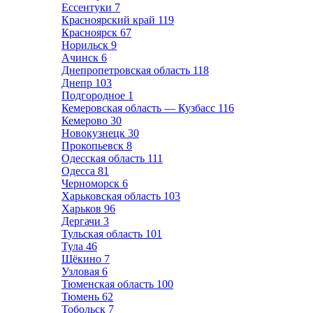
Ессентуки
7
Красноярский край
119
Красноярск
67
Норильск
9
Ачинск
6
Днепропетровская область
118
Днепр
103
Подгородное
1
Кемеровская область — Кузбасс
116
Кемерово
30
Новокузнецк
30
Прокопьевск
8
Одесская область
111
Одесса
81
Черноморск
6
Харьковская область
103
Харьков
96
Дергачи
3
Тульская область
101
Тула
46
Щёкино
7
Узловая
6
Тюменская область
100
Тюмень
62
Тобольск
7