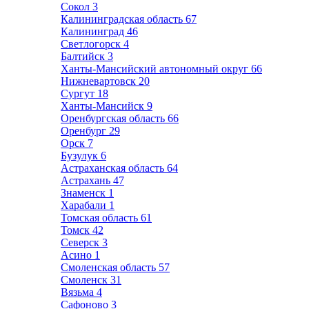
Сокол
3
Калининградская область
67
Калининград
46
Светлогорск
4
Балтийск
3
Ханты-Мансийский автономный округ
66
Нижневартовск
20
Сургут
18
Ханты-Мансийск
9
Оренбургская область
66
Оренбург
29
Орск
7
Бузулук
6
Астраханская область
64
Астрахань
47
Знаменск
1
Харабали
1
Томская область
61
Томск
42
Северск
3
Асино
1
Смоленская область
57
Смоленск
31
Вязьма
4
Сафоново
3