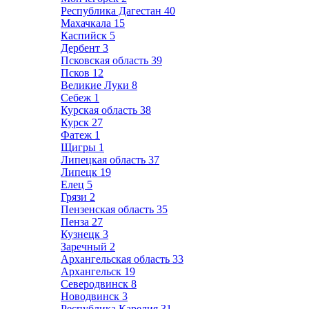
Республика Дагестан
40
Махачкала
15
Каспийск
5
Дербент
3
Псковская область
39
Псков
12
Великие Луки
8
Себеж
1
Курская область
38
Курск
27
Фатеж
1
Щигры
1
Липецкая область
37
Липецк
19
Елец
5
Грязи
2
Пензенская область
35
Пенза
27
Кузнецк
3
Заречный
2
Архангельская область
33
Архангельск
19
Северодвинск
8
Новодвинск
3
Республика Карелия
31