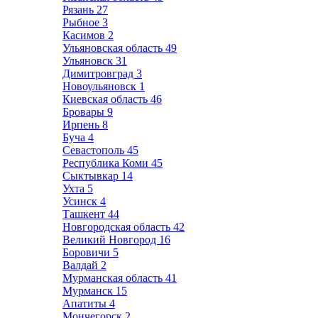
Рязань
27
Рыбное
3
Касимов
2
Ульяновская область
49
Ульяновск
31
Димитровград
3
Новоульяновск
1
Киевская область
46
Бровары
9
Ирпень
8
Буча
4
Севастополь
45
Республика Коми
45
Сыктывкар
14
Ухта
5
Усинск
4
Ташкент
44
Новгородская область
42
Великий Новгород
16
Боровичи
5
Валдай
2
Мурманская область
41
Мурманск
15
Апатиты
4
Мончегорск
2