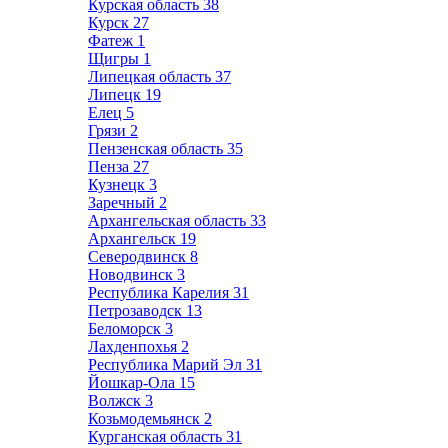
Курская область
38
Курск
27
Фатеж
1
Щигры
1
Липецкая область
37
Липецк
19
Елец
5
Грязи
2
Пензенская область
35
Пенза
27
Кузнецк
3
Заречный
2
Архангельская область
33
Архангельск
19
Северодвинск
8
Новодвинск
3
Республика Карелия
31
Петрозаводск
13
Беломорск
3
Лахденпохья
2
Республика Марий Эл
31
Йошкар-Ола
15
Волжск
3
Козьмодемьянск
2
Курганская область
31