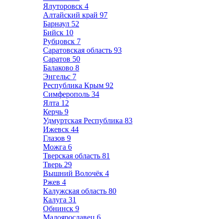
Ялуторовск
4
Алтайский край
97
Барнаул
52
Бийск
10
Рубцовск
7
Саратовская область
93
Саратов
50
Балаково
8
Энгельс
7
Республика Крым
92
Симферополь
34
Ялта
12
Керчь
9
Удмуртская Республика
83
Ижевск
44
Глазов
9
Можга
6
Тверская область
81
Тверь
29
Вышний Волочёк
4
Ржев
4
Калужская область
80
Калуга
31
Обнинск
9
Малоярославец
6