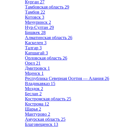
Курган
27
Тамбовская область
29
Тамбов
22
Котовск
3
Мичуринск
2
Нур-Султан
29
Бишкек
28
Алматинская область
26
Каскелен
3
Талгар
3
Капшагай
3
Орловская область
26
Орел
21
Дмитровск
1
Мценск
1
Республика Северная Осетия — Алания
26
Владикавказ
15
Моздок
2
Беслан
2
Костромская область
25
Кострома
12
Шарья
2
Мантурово
2
Амурская область
25
Благовещенск
13