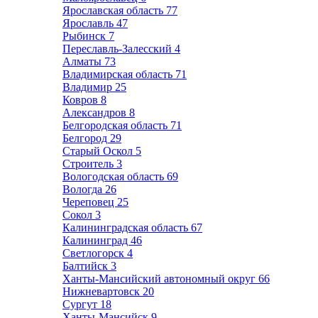
Ярославская область
77
Ярославль
47
Рыбинск
7
Переславль-Залесский
4
Алматы
73
Владимирская область
71
Владимир
25
Ковров
8
Александров
8
Белгородская область
71
Белгород
29
Старый Оскол
5
Строитель
3
Вологодская область
69
Вологда
26
Череповец
25
Сокол
3
Калининградская область
67
Калининград
46
Светлогорск
4
Балтийск
3
Ханты-Мансийский автономный округ
66
Нижневартовск
20
Сургут
18
Ханты-Мансийск
9