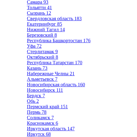
Самара
93
Тольятти
41
Сызрань
12
Свердловская область
183
Екатеринбург
85
Нижний Тагил
14
Березовский
8
Республика Башкортостан
176
Уфа
72
Стерлитамак
9
Октябрьский
8
Республика Татарстан
170
Казань
73
Набережные Челны
21
Альметьевск
7
Новосибирская область
160
Новосибирск
111
Бердск
7
Обь
2
Пермский край
151
Пермь
78
Соликамск
7
Краснокамск
6
Иркутская область
147
Иркутск
68