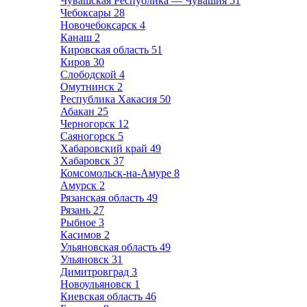
Чувашская Республика — Чувашия
51
Чебоксары
28
Новочебоксарск
4
Канаш
2
Кировская область
51
Киров
30
Слободской
4
Омутнинск
2
Республика Хакасия
50
Абакан
25
Черногорск
12
Саяногорск
5
Хабаровский край
49
Хабаровск
37
Комсомольск-на-Амуре
8
Амурск
2
Рязанская область
49
Рязань
27
Рыбное
3
Касимов
2
Ульяновская область
49
Ульяновск
31
Димитровград
3
Новоульяновск
1
Киевская область
46