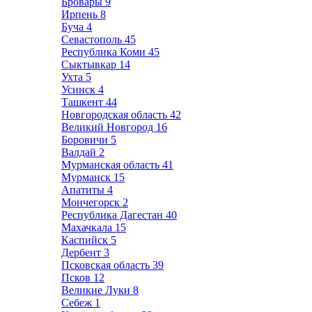
Бровары
9
Ирпень
8
Буча
4
Севастополь
45
Республика Коми
45
Сыктывкар
14
Ухта
5
Усинск
4
Ташкент
44
Новгородская область
42
Великий Новгород
16
Боровичи
5
Валдай
2
Мурманская область
41
Мурманск
15
Апатиты
4
Мончегорск
2
Республика Дагестан
40
Махачкала
15
Каспийск
5
Дербент
3
Псковская область
39
Псков
12
Великие Луки
8
Себеж
1