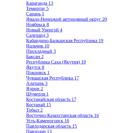
Караганда
13
Темиртау
5
Сарань
1
Ямало-Ненецкий автономный округ
20
Ноябрьск
8
Новый Уренгой
4
Салехард
3
Кабардино-Балкарская Республика
19
Нальчик
10
Прохладный
3
Баксан
2
Республика Саха (Якутия)
19
Якутск
8
Покровск
1
Чувашская Республика
17
Алатырь
3
Ядрин
2
Шумерля
1
Костанайская область
17
Костанай
15
Тобыл
2
Восточно-Казахстанская область
16
Усть-Каменогорск
16
Павлодарская область
15
Павлодар
13