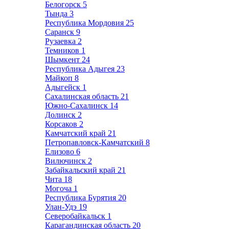
Белогорск
5
Тында
3
Республика Мордовия
25
Саранск
9
Рузаевка
2
Темников
1
Шымкент
24
Республика Адыгея
23
Майкоп
8
Адыгейск
1
Сахалинская область
21
Южно-Сахалинск
14
Долинск
2
Корсаков
2
Камчатский край
21
Петропавловск-Камчатский
8
Елизово
6
Вилючинск
2
Забайкальский край
21
Чита
18
Могоча
1
Республика Бурятия
20
Улан-Удэ
19
Северобайкальск
1
Карагандинская область
20