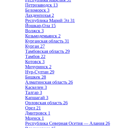
Петрозаводск
13
Беломорск
3
Лахденпохья
2
Республика Марий Эл
31
Йошкар-Ола
15
Волжск
3
Козьмодемьянск
2
Курганская область
31
Курган
27
Тамбовская область
29
Тамбов
22
Котовск
3
Мичуринск
2
Нур-Султан
29
Бишкек
28
Алматинская область
26
Каскелен
3
Талгар
3
Капшагай
3
Орловская область
26
Орел
21
Дмитровск
1
Мценск
1
Республика Северная Осетия — Алания
26