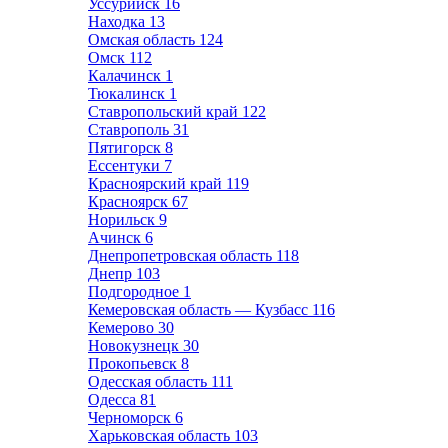
Уссурийск
16
Находка
13
Омская область
124
Омск
112
Калачинск
1
Тюкалинск
1
Ставропольский край
122
Ставрополь
31
Пятигорск
8
Ессентуки
7
Красноярский край
119
Красноярск
67
Норильск
9
Ачинск
6
Днепропетровская область
118
Днепр
103
Подгородное
1
Кемеровская область — Кузбасс
116
Кемерово
30
Новокузнецк
30
Прокопьевск
8
Одесская область
111
Одесса
81
Черноморск
6
Харьковская область
103