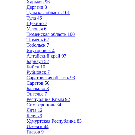
Харьков
96
Дергачи
3
Тульская область
101
Тула
46
Щёкино
7
Узловая
6
Тюменская область
100
Тюмень
62
Тобольск
7
Ялуторовск
4
Алтайский край
97
Барнаул
52
Бийск
10
Рубцовск
7
Саратовская область
93
Саратов
50
Балаково
8
Энгельс
7
Республика Крым
92
Симферополь
34
Ялта
12
Керчь
9
Удмуртская Республика
83
Ижевск
44
Глазов
9