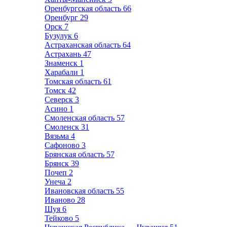
Оренбургская область
66
Оренбург
29
Орск
7
Бузулук
6
Астраханская область
64
Астрахань
47
Знаменск
1
Харабали
1
Томская область
61
Томск
42
Северск
3
Асино
1
Смоленская область
57
Смоленск
31
Вязьма
4
Сафоново
3
Брянская область
57
Брянск
39
Почеп
2
Унеча
2
Ивановская область
55
Иваново
28
Шуя
6
Тейково
5