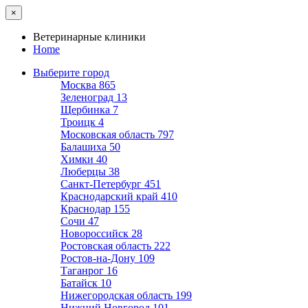
×
Ветеринарные клиники
Home
Выберите город
Москва
865
Зеленоград
13
Щербинка
7
Троицк
4
Московская область
797
Балашиха
50
Химки
40
Люберцы
38
Санкт-Петербург
451
Краснодарский край
410
Краснодар
155
Сочи
47
Новороссийск
28
Ростовская область
222
Ростов-на-Дону
109
Таганрог
16
Батайск
10
Нижегородская область
199
Нижний Новгород
101