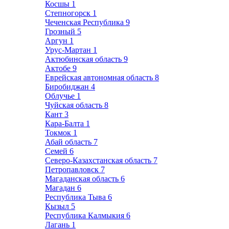
Косшы
1
Степногорск
1
Чеченская Республика
9
Грозный
5
Аргун
1
Урус-Мартан
1
Актюбинская область
9
Актобе
9
Еврейская автономная область
8
Биробиджан
4
Облучье
1
Чуйская область
8
Кант
3
Кара-Балта
1
Токмок
1
Абай область
7
Семей
6
Северо-Казахстанская область
7
Петропавловск
7
Магаданская область
6
Магадан
6
Республика Тыва
6
Кызыл
5
Республика Калмыкия
6
Лагань
1