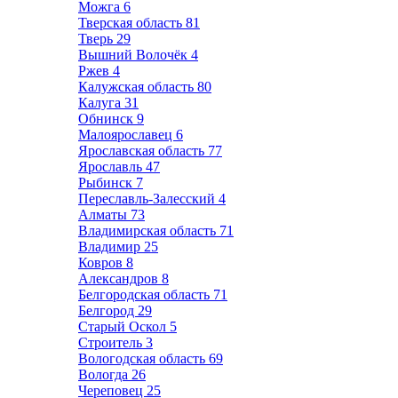
Можга
6
Тверская область
81
Тверь
29
Вышний Волочёк
4
Ржев
4
Калужская область
80
Калуга
31
Обнинск
9
Малоярославец
6
Ярославская область
77
Ярославль
47
Рыбинск
7
Переславль-Залесский
4
Алматы
73
Владимирская область
71
Владимир
25
Ковров
8
Александров
8
Белгородская область
71
Белгород
29
Старый Оскол
5
Строитель
3
Вологодская область
69
Вологда
26
Череповец
25