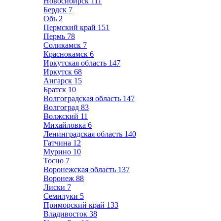
Новосибирск
111
Бердск
7
Обь
2
Пермский край
151
Пермь
78
Соликамск
7
Краснокамск
6
Иркутская область
147
Иркутск
68
Ангарск
15
Братск
10
Волгоградская область
147
Волгоград
83
Волжский
11
Михайловка
6
Ленинградская область
140
Гатчина
12
Мурино
10
Тосно
7
Воронежская область
137
Воронеж
88
Лиски
7
Семилуки
5
Приморский край
133
Владивосток
38