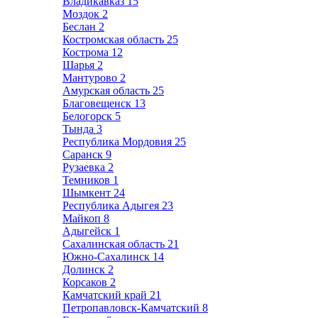
Владикавказ
15
Моздок
2
Беслан
2
Костромская область
25
Кострома
12
Шарья
2
Мантурово
2
Амурская область
25
Благовещенск
13
Белогорск
5
Тында
3
Республика Мордовия
25
Саранск
9
Рузаевка
2
Темников
1
Шымкент
24
Республика Адыгея
23
Майкоп
8
Адыгейск
1
Сахалинская область
21
Южно-Сахалинск
14
Долинск
2
Корсаков
2
Камчатский край
21
Петропавловск-Камчатский
8