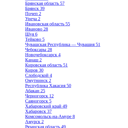
Брянская область
57
Брянск
39
Почеп
2
Унеча
2
Ивановская область
55
Иваново
28
Шуя
6
Тейково
5
Чувашская Республика — Чувашия
51
Чебоксары
28
Новочебоксарск
4
Канаш
2
Кировская область
51
Киров
30
Слободской
4
Омутнинск
2
Республика Хакасия
50
Абакан
25
Черногорск
12
Саяногорск
5
Хабаровский край
49
Хабаровск
37
Комсомольск-на-Амуре
8
Амурск
2
Рязанская область
49