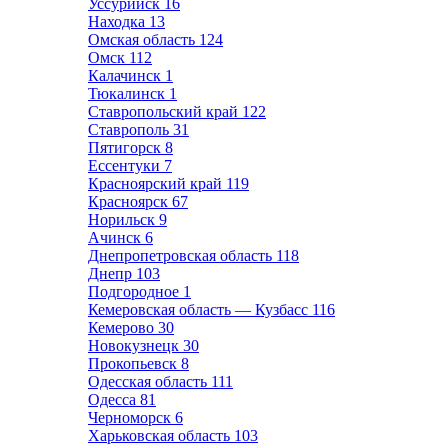
Уссурийск
16
Находка
13
Омская область
124
Омск
112
Калачинск
1
Тюкалинск
1
Ставропольский край
122
Ставрополь
31
Пятигорск
8
Ессентуки
7
Красноярский край
119
Красноярск
67
Норильск
9
Ачинск
6
Днепропетровская область
118
Днепр
103
Подгородное
1
Кемеровская область — Кузбасс
116
Кемерово
30
Новокузнецк
30
Прокопьевск
8
Одесская область
111
Одесса
81
Черноморск
6
Харьковская область
103