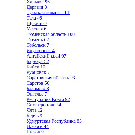
Харьков
96
Дергачи
3
Тульская область
101
Тула
46
Щёкино
7
Узловая
6
Тюменская область
100
Тюмень
62
Тобольск
7
Ялуторовск
4
Алтайский край
97
Барнаул
52
Бийск
10
Рубцовск
7
Саратовская область
93
Саратов
50
Балаково
8
Энгельс
7
Республика Крым
92
Симферополь
34
Ялта
12
Керчь
9
Удмуртская Республика
83
Ижевск
44
Глазов
9