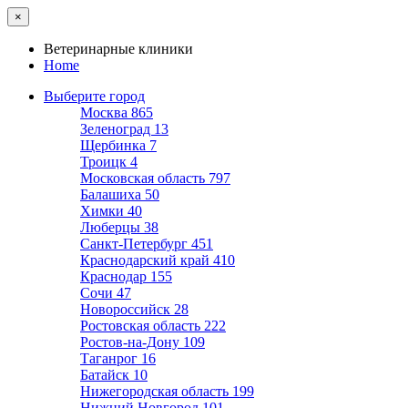
×
Ветеринарные клиники
Home
Выберите город
Москва
865
Зеленоград
13
Щербинка
7
Троицк
4
Московская область
797
Балашиха
50
Химки
40
Люберцы
38
Санкт-Петербург
451
Краснодарский край
410
Краснодар
155
Сочи
47
Новороссийск
28
Ростовская область
222
Ростов-на-Дону
109
Таганрог
16
Батайск
10
Нижегородская область
199
Нижний Новгород
101