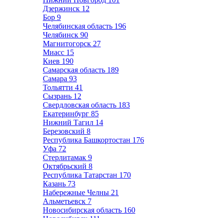
Дзержинск
12
Бор
9
Челябинская область
196
Челябинск
90
Магнитогорск
27
Миасс
15
Киев
190
Самарская область
189
Самара
93
Тольятти
41
Сызрань
12
Свердловская область
183
Екатеринбург
85
Нижний Тагил
14
Березовский
8
Республика Башкортостан
176
Уфа
72
Стерлитамак
9
Октябрьский
8
Республика Татарстан
170
Казань
73
Набережные Челны
21
Альметьевск
7
Новосибирская область
160