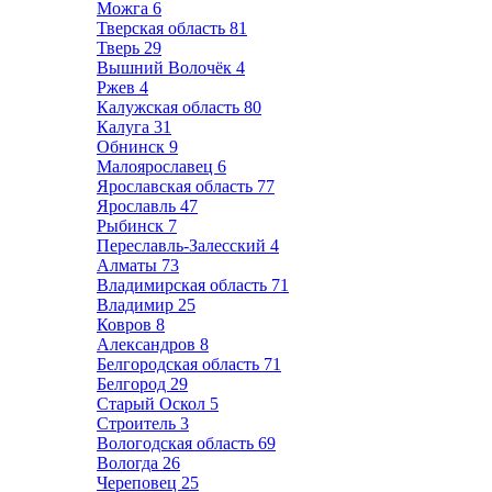
Можга
6
Тверская область
81
Тверь
29
Вышний Волочёк
4
Ржев
4
Калужская область
80
Калуга
31
Обнинск
9
Малоярославец
6
Ярославская область
77
Ярославль
47
Рыбинск
7
Переславль-Залесский
4
Алматы
73
Владимирская область
71
Владимир
25
Ковров
8
Александров
8
Белгородская область
71
Белгород
29
Старый Оскол
5
Строитель
3
Вологодская область
69
Вологда
26
Череповец
25