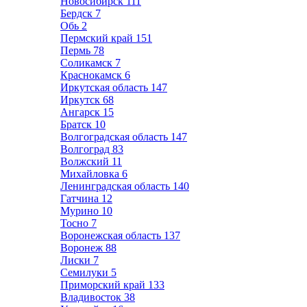
Новосибирск
111
Бердск
7
Обь
2
Пермский край
151
Пермь
78
Соликамск
7
Краснокамск
6
Иркутская область
147
Иркутск
68
Ангарск
15
Братск
10
Волгоградская область
147
Волгоград
83
Волжский
11
Михайловка
6
Ленинградская область
140
Гатчина
12
Мурино
10
Тосно
7
Воронежская область
137
Воронеж
88
Лиски
7
Семилуки
5
Приморский край
133
Владивосток
38