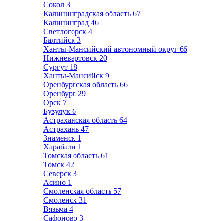
Сокол
3
Калининградская область
67
Калининград
46
Светлогорск
4
Балтийск
3
Ханты-Мансийский автономный округ
66
Нижневартовск
20
Сургут
18
Ханты-Мансийск
9
Оренбургская область
66
Оренбург
29
Орск
7
Бузулук
6
Астраханская область
64
Астрахань
47
Знаменск
1
Харабали
1
Томская область
61
Томск
42
Северск
3
Асино
1
Смоленская область
57
Смоленск
31
Вязьма
4
Сафоново
3