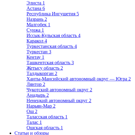
Элиста
1
Астана
6
Республика Ингушетия
5
Назрань
2
Малгобек
1
Сунжа
1
Иссык-Кульская область
4
Каракол
4
Туркестанская область
4
Туркестан
3
Кентау
1
Ташкентская область
3
Жетысу область
2
Талдыкорган
2
Ханты-Мансийский автономный округ — Югра
2
Лянтор
2
Чукотский автономный округ
2
Анадырь
2
Ненецкий автономный округ
2
Нарьян-Мар
2
Ош
2
Таласская область
1
Талас
1
Ошская область
1
Статьи и обзоры