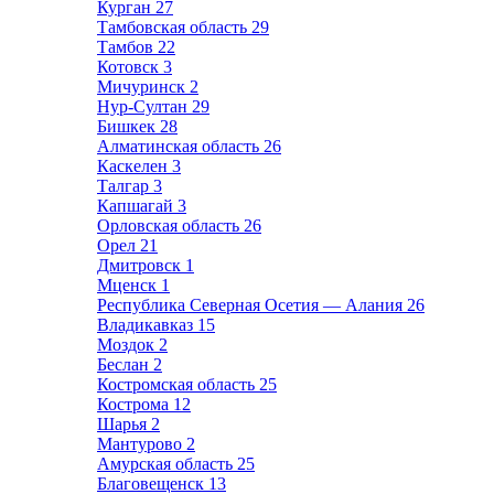
Курган
27
Тамбовская область
29
Тамбов
22
Котовск
3
Мичуринск
2
Нур-Султан
29
Бишкек
28
Алматинская область
26
Каскелен
3
Талгар
3
Капшагай
3
Орловская область
26
Орел
21
Дмитровск
1
Мценск
1
Республика Северная Осетия — Алания
26
Владикавказ
15
Моздок
2
Беслан
2
Костромская область
25
Кострома
12
Шарья
2
Мантурово
2
Амурская область
25
Благовещенск
13