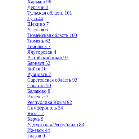
Харьков
96
Дергачи
3
Тульская область
101
Тула
46
Щёкино
7
Узловая
6
Тюменская область
100
Тюмень
62
Тобольск
7
Ялуторовск
4
Алтайский край
97
Барнаул
52
Бийск
10
Рубцовск
7
Саратовская область
93
Саратов
50
Балаково
8
Энгельс
7
Республика Крым
92
Симферополь
34
Ялта
12
Керчь
9
Удмуртская Республика
83
Ижевск
44
Глазов
9