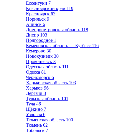
Ессентуки
7
Красноярский край
119
Красноярск
67
Норильск
9
Ачинск
6
Днепропетровская область
118
Днепр
103
Подгородное
1
Кемеровская область — Кузбасс
116
Кемерово
30
Новокузнецк
30
Прокопьевск
8
Одесская область
111
Одесса
81
Черноморск
6
Харьковская область
103
Харьков
96
Дергачи
3
Тульская область
101
Тула
46
Щёкино
7
Узловая
6
Тюменская область
100
Тюмень
62
Тобольск
7