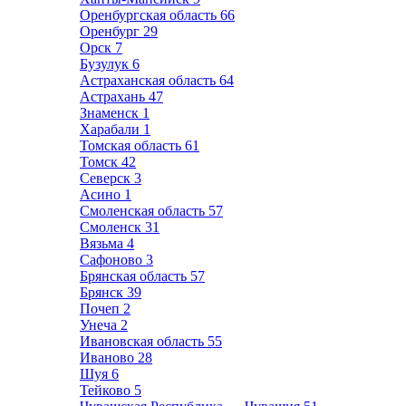
Оренбургская область
66
Оренбург
29
Орск
7
Бузулук
6
Астраханская область
64
Астрахань
47
Знаменск
1
Харабали
1
Томская область
61
Томск
42
Северск
3
Асино
1
Смоленская область
57
Смоленск
31
Вязьма
4
Сафоново
3
Брянская область
57
Брянск
39
Почеп
2
Унеча
2
Ивановская область
55
Иваново
28
Шуя
6
Тейково
5