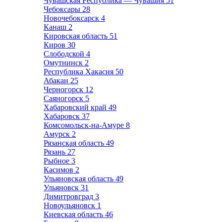
Чувашская Республика — Чувашия
51
Чебоксары
28
Новочебоксарск
4
Канаш
2
Кировская область
51
Киров
30
Слободской
4
Омутнинск
2
Республика Хакасия
50
Абакан
25
Черногорск
12
Саяногорск
5
Хабаровский край
49
Хабаровск
37
Комсомольск-на-Амуре
8
Амурск
2
Рязанская область
49
Рязань
27
Рыбное
3
Касимов
2
Ульяновская область
49
Ульяновск
31
Димитровград
3
Новоульяновск
1
Киевская область
46