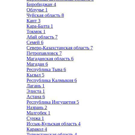
Биробиджан
4
Облучье
1
Чуйская область
8
Кант
3
Кара-Балта
1
Токмок
1
Абай область
7
Семей
6
Северо-Казахстанская область
7
Петропавловск
7
Магаданская область
6
Магадан
6
Республика Тыва
6
Кызыл
5
Республика Калмыкия
6
Лагань
1
Элиста
1
Астана
6
Республика Ингушетия
5
Назрань
2
Малгобек
1
Сунжа
1
Иссык-Кульская область
4
Каракол
4
Туркестанская область
4