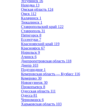
Уссурийск
16
Находка
13
Омская область
124
Омск
112
Калачинск
1
Тюкалинск
1
Ставропольский край
122
Ставрополь
31
Пятигорск
8
Ессентуки
7
Красноярский край
119
Красноярск
67
Норильск
9
Ачинск
6
Днепропетровская область
118
Днепр
103
Подгородное
1
Кемеровская область — Кузбасс
116
Кемерово
30
Новокузнецк
30
Прокопьевск
8
Одесская область
111
Одесса
81
Черноморск
6
Харьковская область
103