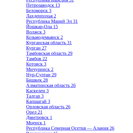
Петрозаводск
13
Беломорск
3
Лахденпохья
2
Республика Марий Эл
31
Йошкар-Ола
15
Волжск
3
Козьмодемьянск
2
Курганская область
31
Курган
27
Тамбовская область
29
Тамбов
22
Котовск
3
Мичуринск
2
Нур-Султан
29
Бишкек
28
Алматинская область
26
Каскелен
3
Талгар
3
Капшагай
3
Орловская область
26
Орел
21
Дмитровск
1
Мценск
1
Республика Северная Осетия — Алания
26