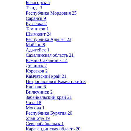
Белогорск
5
Тында
3
Республика Мордовия
25
Саранск
9
Рузаевка
2
Темников
1
Шымкент
24
Республика Адыгея
23
Майкоп
8
Адыгейск
1
Сахалинская область
21
Южно-Сахалинск
14
Долинск
2
Корсаков
2
Камчатский край
21
Петропавловск-Камчатский
8
Елизово
6
Вилючинск
2
Забайкальский край
21
Чита
18
Могоча
1
Республика Бурятия
20
Улан-Удэ
19
Северобайкальск
1
Карагандинская область
20