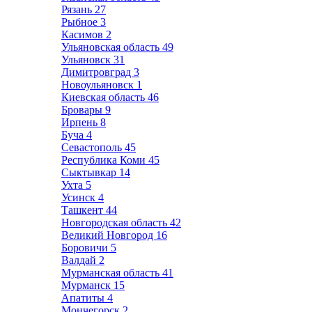
Рязань
27
Рыбное
3
Касимов
2
Ульяновская область
49
Ульяновск
31
Димитровград
3
Новоульяновск
1
Киевская область
46
Бровары
9
Ирпень
8
Буча
4
Севастополь
45
Республика Коми
45
Сыктывкар
14
Ухта
5
Усинск
4
Ташкент
44
Новгородская область
42
Великий Новгород
16
Боровичи
5
Валдай
2
Мурманская область
41
Мурманск
15
Апатиты
4
Мончегорск
2