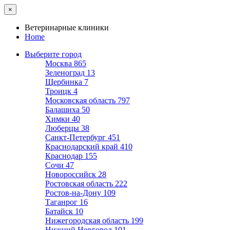
×
Ветеринарные клиники
Home
Выберите город
Москва
865
Зеленоград
13
Щербинка
7
Троицк
4
Московская область
797
Балашиха
50
Химки
40
Люберцы
38
Санкт-Петербург
451
Краснодарский край
410
Краснодар
155
Сочи
47
Новороссийск
28
Ростовская область
222
Ростов-на-Дону
109
Таганрог
16
Батайск
10
Нижегородская область
199
Нижний Новгород
101