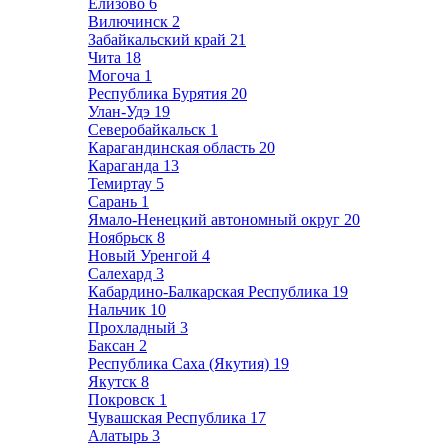
Елизово
6
Вилючинск
2
Забайкальский край
21
Чита
18
Могоча
1
Республика Бурятия
20
Улан-Удэ
19
Северобайкальск
1
Карагандинская область
20
Караганда
13
Темиртау
5
Сарань
1
Ямало-Ненецкий автономный округ
20
Ноябрьск
8
Новый Уренгой
4
Салехард
3
Кабардино-Балкарская Республика
19
Нальчик
10
Прохладный
3
Баксан
2
Республика Саха (Якутия)
19
Якутск
8
Покровск
1
Чувашская Республика
17
Алатырь
3