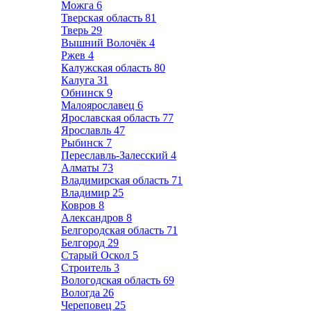
Можга
6
Тверская область
81
Тверь
29
Вышний Волочёк
4
Ржев
4
Калужская область
80
Калуга
31
Обнинск
9
Малоярославец
6
Ярославская область
77
Ярославль
47
Рыбинск
7
Переславль-Залесский
4
Алматы
73
Владимирская область
71
Владимир
25
Ковров
8
Александров
8
Белгородская область
71
Белгород
29
Старый Оскол
5
Строитель
3
Вологодская область
69
Вологда
26
Череповец
25