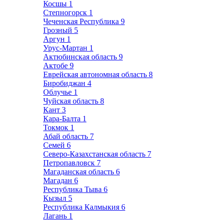
Косшы
1
Степногорск
1
Чеченская Республика
9
Грозный
5
Аргун
1
Урус-Мартан
1
Актюбинская область
9
Актобе
9
Еврейская автономная область
8
Биробиджан
4
Облучье
1
Чуйская область
8
Кант
3
Кара-Балта
1
Токмок
1
Абай область
7
Семей
6
Северо-Казахстанская область
7
Петропавловск
7
Магаданская область
6
Магадан
6
Республика Тыва
6
Кызыл
5
Республика Калмыкия
6
Лагань
1