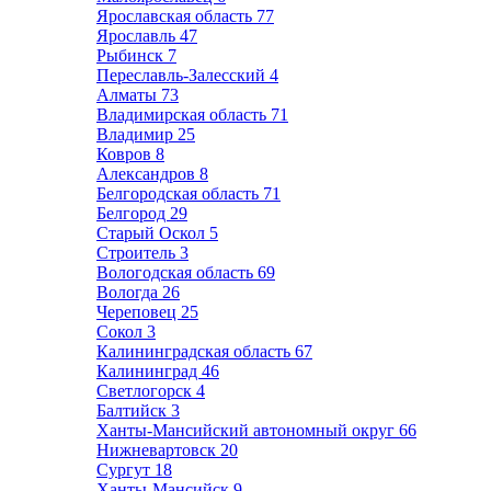
Ярославская область
77
Ярославль
47
Рыбинск
7
Переславль-Залесский
4
Алматы
73
Владимирская область
71
Владимир
25
Ковров
8
Александров
8
Белгородская область
71
Белгород
29
Старый Оскол
5
Строитель
3
Вологодская область
69
Вологда
26
Череповец
25
Сокол
3
Калининградская область
67
Калининград
46
Светлогорск
4
Балтийск
3
Ханты-Мансийский автономный округ
66
Нижневартовск
20
Сургут
18
Ханты-Мансийск
9