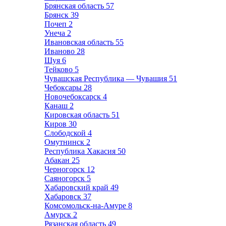
Брянская область
57
Брянск
39
Почеп
2
Унеча
2
Ивановская область
55
Иваново
28
Шуя
6
Тейково
5
Чувашская Республика — Чувашия
51
Чебоксары
28
Новочебоксарск
4
Канаш
2
Кировская область
51
Киров
30
Слободской
4
Омутнинск
2
Республика Хакасия
50
Абакан
25
Черногорск
12
Саяногорск
5
Хабаровский край
49
Хабаровск
37
Комсомольск-на-Амуре
8
Амурск
2
Рязанская область
49