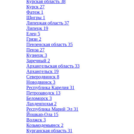
Курская область
38
Курск
27
Фатеж
1
Щигры
1
Липецкая область
37
Липецк
19
Елец
5
Грязи
2
Пензенская область
35
Пенза
27
Кузнецк
3
Заречный
2
Архангельская область
33
Архангельск
19
Северодвинск
8
Новодвинск
3
Республика Карелия
31
Петрозаводск
13
Беломорск
3
Лахденпохья
2
Республика Марий Эл
31
Йошкар-Ола
15
Волжск
3
Козьмодемьянск
2
Курганская область
31