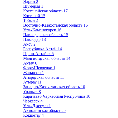
Ядрин
2
Шумерля
1
Костанайская область
17
Костанай
15
Тобыл
2
Восточно-Казахстанская область
16
Усть-Каменогорск
16
Павлодарская область
15
Павлодар
13
Аксу
2
Республика Алтай
14
Горно-Алтайск
5
Мангистауская область
14
Актау
6
Форт-Шевченко
1
Жанаозен
1
Атырауская область
11
Атырау
11
Западно-Казахстанская область
10
Уральск
8
Карачаево-Черкесская Республика
10
Черкесск
4
Усть-Джегута
1
Акмолинская область
9
Кокшетау
4