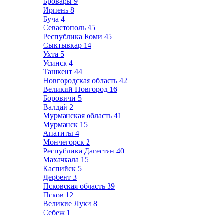
Бровары
9
Ирпень
8
Буча
4
Севастополь
45
Республика Коми
45
Сыктывкар
14
Ухта
5
Усинск
4
Ташкент
44
Новгородская область
42
Великий Новгород
16
Боровичи
5
Валдай
2
Мурманская область
41
Мурманск
15
Апатиты
4
Мончегорск
2
Республика Дагестан
40
Махачкала
15
Каспийск
5
Дербент
3
Псковская область
39
Псков
12
Великие Луки
8
Себеж
1