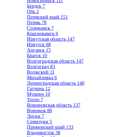
Новосибирск
111
Бердск
7
Обь
2
Пермский край
151
Пермь
78
Соликамск
7
Краснокамск
6
Иркутская область
147
Иркутск
68
Ангарск
15
Братск
10
Волгоградская область
147
Волгоград
83
Волжский
11
Михайловка
6
Ленинградская область
140
Гатчина
12
Мурино
10
Тосно
7
Воронежская область
137
Воронеж
88
Лиски
7
Семилуки
5
Приморский край
133
Владивосток
38