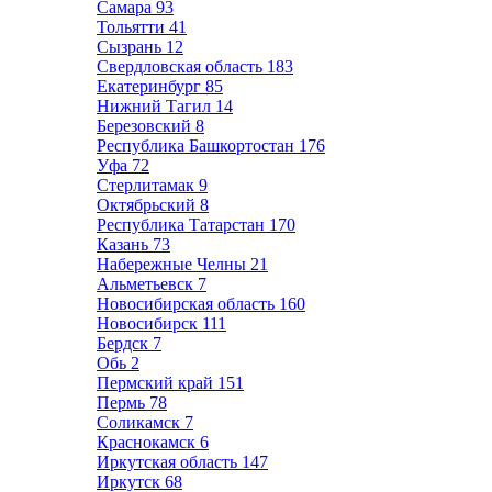
Самара
93
Тольятти
41
Сызрань
12
Свердловская область
183
Екатеринбург
85
Нижний Тагил
14
Березовский
8
Республика Башкортостан
176
Уфа
72
Стерлитамак
9
Октябрьский
8
Республика Татарстан
170
Казань
73
Набережные Челны
21
Альметьевск
7
Новосибирская область
160
Новосибирск
111
Бердск
7
Обь
2
Пермский край
151
Пермь
78
Соликамск
7
Краснокамск
6
Иркутская область
147
Иркутск
68