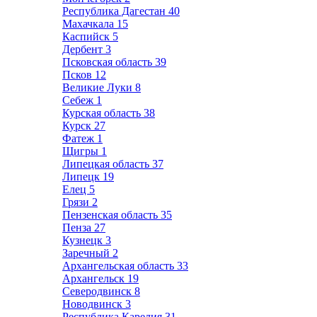
Республика Дагестан
40
Махачкала
15
Каспийск
5
Дербент
3
Псковская область
39
Псков
12
Великие Луки
8
Себеж
1
Курская область
38
Курск
27
Фатеж
1
Щигры
1
Липецкая область
37
Липецк
19
Елец
5
Грязи
2
Пензенская область
35
Пенза
27
Кузнецк
3
Заречный
2
Архангельская область
33
Архангельск
19
Северодвинск
8
Новодвинск
3
Республика Карелия
31