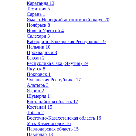
Караганда
13
Темиртау
5
Сарань
1
Ямало-Ненецкий автономный округ
20
Ноябрьск
8
Новый Уренгой
4
Салехард
3
Кабардино-Балкарская Республика
19
Нальчик
10
Прохладный
3
Баксан
2
Республика Саха (Якутия)
19
Якутск
8
Покровск
1
Чувашская Республика
17
Алатырь
3
Ядрин
2
Шумерля
1
Костанайская область
17
Костанай
15
Тобыл
2
Восточно-Казахстанская область
16
Усть-Каменогорск
16
Павлодарская область
15
Павлодар
13