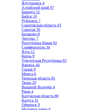
Ялуторовск
4
Алтайский край
97
Барнаул
52
Бийск
10
Рубцовск
7
Саратовская область
93
Саратов
50
Балаково
8
Энгельс
7
Республика Крым
92
Симферополь
34
Ялта
12
Керчь
9
Удмуртская Республика
83
Ижевск
44
Глазов
9
Можга
6
Тверская область
81
Тверь
29
Вышний Волочёк
4
Ржев
4
Калужская область
80
Калуга
31
Обнинск
9
Малоярославец
6