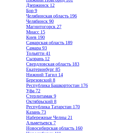
Дзержинск
12
Бор
9
Челябинская область
196
Челябинск
90
Магнитогорск
27
Миасс
15
Киев
190
Самарская область
189
Самара
93
Тольятти
41
Сызрань
12
Свердловская область
183
Екатеринбург
85
Нижний Тагил
14
Березовский
8
Республика Башкортостан
176
Уфа
72
Стерлитамак
9
Октябрьский
8
Республика Татарстан
170
Казань
73
Набережные Челны
21
Альметьевск
7
Новосибирская область
160