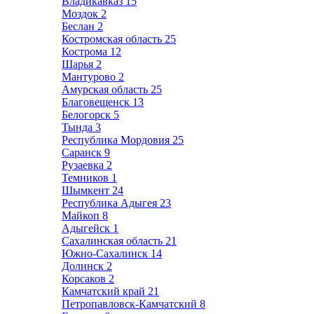
Владикавказ
15
Моздок
2
Беслан
2
Костромская область
25
Кострома
12
Шарья
2
Мантурово
2
Амурская область
25
Благовещенск
13
Белогорск
5
Тында
3
Республика Мордовия
25
Саранск
9
Рузаевка
2
Темников
1
Шымкент
24
Республика Адыгея
23
Майкоп
8
Адыгейск
1
Сахалинская область
21
Южно-Сахалинск
14
Долинск
2
Корсаков
2
Камчатский край
21
Петропавловск-Камчатский
8