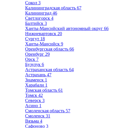
Сокол
3
Калининградская область
67
Калининград
46
Светлогорск
4
Балтийск
3
Ханты-Мансийский автономный округ
66
Нижневартовск
20
Сургут
18
Ханты-Мансийск
9
Оренбургская область
66
Оренбург
29
Орск
7
Бузулук
6
Астраханская область
64
Астрахань
47
Знаменск
1
Харабали
1
Томская область
61
Томск
42
Северск
3
Асино
1
Смоленская область
57
Смоленск
31
Вязьма
4
Сафоново
3