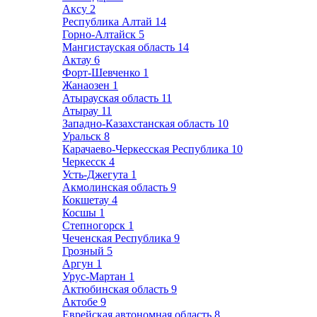
Аксу
2
Республика Алтай
14
Горно-Алтайск
5
Мангистауская область
14
Актау
6
Форт-Шевченко
1
Жанаозен
1
Атырауская область
11
Атырау
11
Западно-Казахстанская область
10
Уральск
8
Карачаево-Черкесская Республика
10
Черкесск
4
Усть-Джегута
1
Акмолинская область
9
Кокшетау
4
Косшы
1
Степногорск
1
Чеченская Республика
9
Грозный
5
Аргун
1
Урус-Мартан
1
Актюбинская область
9
Актобе
9
Еврейская автономная область
8