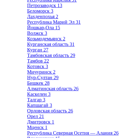
Петрозаводск
13
Беломорск
3
Лахденпохья
2
Республика Марий Эл
31
Йошкар-Ола
15
Волжск
3
Козьмодемьянск
2
Курганская область
31
Курган
27
Тамбовская область
29
Тамбов
22
Котовск
3
Мичуринск
2
Нур-Султан
29
Бишкек
28
Алматинская область
26
Каскелен
3
Талгар
3
Капшагай
3
Орловская область
26
Орел
21
Дмитровск
1
Мценск
1
Республика Северная Осетия — Алания
26