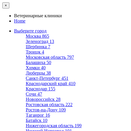
×
Ветеринарные клиники
Home
Выберите город
Москва
865
Зеленоград
13
Щербинка
7
Троицк
4
Московская область
797
Балашиха
50
Химки
40
Люберцы
38
Санкт-Петербург
451
Краснодарский край
410
Краснодар
155
Сочи
47
Новороссийск
28
Ростовская область
222
Ростов-на-Дону
109
Таганрог
16
Батайск
10
Нижегородская область
199
Нижний Новгород
101