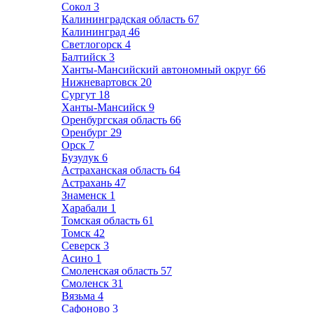
Сокол
3
Калининградская область
67
Калининград
46
Светлогорск
4
Балтийск
3
Ханты-Мансийский автономный округ
66
Нижневартовск
20
Сургут
18
Ханты-Мансийск
9
Оренбургская область
66
Оренбург
29
Орск
7
Бузулук
6
Астраханская область
64
Астрахань
47
Знаменск
1
Харабали
1
Томская область
61
Томск
42
Северск
3
Асино
1
Смоленская область
57
Смоленск
31
Вязьма
4
Сафоново
3