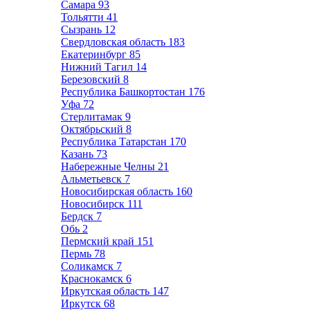
Самара
93
Тольятти
41
Сызрань
12
Свердловская область
183
Екатеринбург
85
Нижний Тагил
14
Березовский
8
Республика Башкортостан
176
Уфа
72
Стерлитамак
9
Октябрьский
8
Республика Татарстан
170
Казань
73
Набережные Челны
21
Альметьевск
7
Новосибирская область
160
Новосибирск
111
Бердск
7
Обь
2
Пермский край
151
Пермь
78
Соликамск
7
Краснокамск
6
Иркутская область
147
Иркутск
68