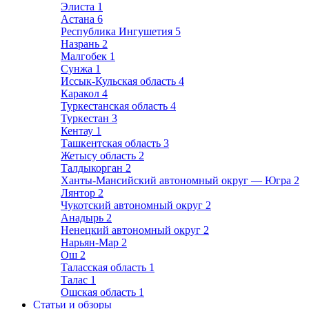
Элиста
1
Астана
6
Республика Ингушетия
5
Назрань
2
Малгобек
1
Сунжа
1
Иссык-Кульская область
4
Каракол
4
Туркестанская область
4
Туркестан
3
Кентау
1
Ташкентская область
3
Жетысу область
2
Талдыкорган
2
Ханты-Мансийский автономный округ — Югра
2
Лянтор
2
Чукотский автономный округ
2
Анадырь
2
Ненецкий автономный округ
2
Нарьян-Мар
2
Ош
2
Таласская область
1
Талас
1
Ошская область
1
Статьи и обзоры