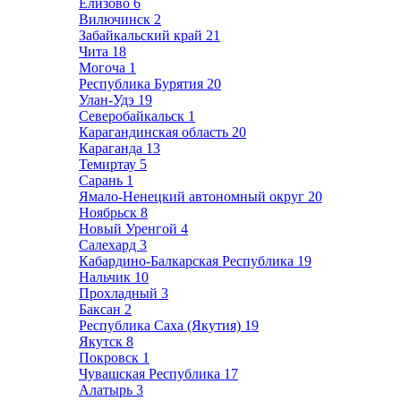
Елизово
6
Вилючинск
2
Забайкальский край
21
Чита
18
Могоча
1
Республика Бурятия
20
Улан-Удэ
19
Северобайкальск
1
Карагандинская область
20
Караганда
13
Темиртау
5
Сарань
1
Ямало-Ненецкий автономный округ
20
Ноябрьск
8
Новый Уренгой
4
Салехард
3
Кабардино-Балкарская Республика
19
Нальчик
10
Прохладный
3
Баксан
2
Республика Саха (Якутия)
19
Якутск
8
Покровск
1
Чувашская Республика
17
Алатырь
3