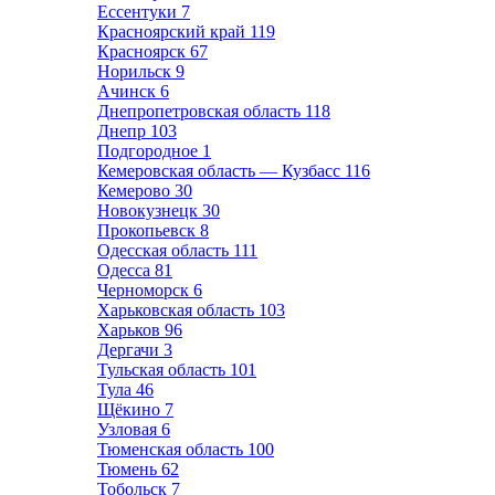
Ессентуки
7
Красноярский край
119
Красноярск
67
Норильск
9
Ачинск
6
Днепропетровская область
118
Днепр
103
Подгородное
1
Кемеровская область — Кузбасс
116
Кемерово
30
Новокузнецк
30
Прокопьевск
8
Одесская область
111
Одесса
81
Черноморск
6
Харьковская область
103
Харьков
96
Дергачи
3
Тульская область
101
Тула
46
Щёкино
7
Узловая
6
Тюменская область
100
Тюмень
62
Тобольск
7