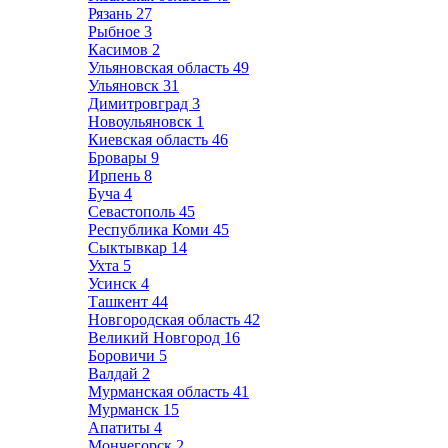
Рязань
27
Рыбное
3
Касимов
2
Ульяновская область
49
Ульяновск
31
Димитровград
3
Новоульяновск
1
Киевская область
46
Бровары
9
Ирпень
8
Буча
4
Севастополь
45
Республика Коми
45
Сыктывкар
14
Ухта
5
Усинск
4
Ташкент
44
Новгородская область
42
Великий Новгород
16
Боровичи
5
Валдай
2
Мурманская область
41
Мурманск
15
Апатиты
4
Мончегорск
2