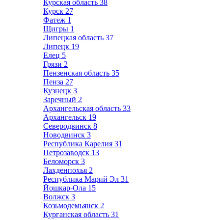
Курская область
38
Курск
27
Фатеж
1
Щигры
1
Липецкая область
37
Липецк
19
Елец
5
Грязи
2
Пензенская область
35
Пенза
27
Кузнецк
3
Заречный
2
Архангельская область
33
Архангельск
19
Северодвинск
8
Новодвинск
3
Республика Карелия
31
Петрозаводск
13
Беломорск
3
Лахденпохья
2
Республика Марий Эл
31
Йошкар-Ола
15
Волжск
3
Козьмодемьянск
2
Курганская область
31