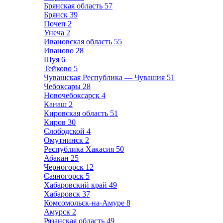
Брянская область
57
Брянск
39
Почеп
2
Унеча
2
Ивановская область
55
Иваново
28
Шуя
6
Тейково
5
Чувашская Республика — Чувашия
51
Чебоксары
28
Новочебоксарск
4
Канаш
2
Кировская область
51
Киров
30
Слободской
4
Омутнинск
2
Республика Хакасия
50
Абакан
25
Черногорск
12
Саяногорск
5
Хабаровский край
49
Хабаровск
37
Комсомольск-на-Амуре
8
Амурск
2
Рязанская область
49