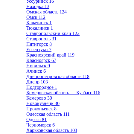
Уссурийск
16
Находка
13
Омская область
124
Омск
112
Калачинск
1
Тюкалинск
1
Ставропольский край
122
Ставрополь
31
Пятигорск
8
Ессентуки
7
Красноярский край
119
Красноярск
67
Норильск
9
Ачинск
6
Днепропетровская область
118
Днепр
103
Подгородное
1
Кемеровская область — Кузбасс
116
Кемерово
30
Новокузнецк
30
Прокопьевск
8
Одесская область
111
Одесса
81
Черноморск
6
Харьковская область
103