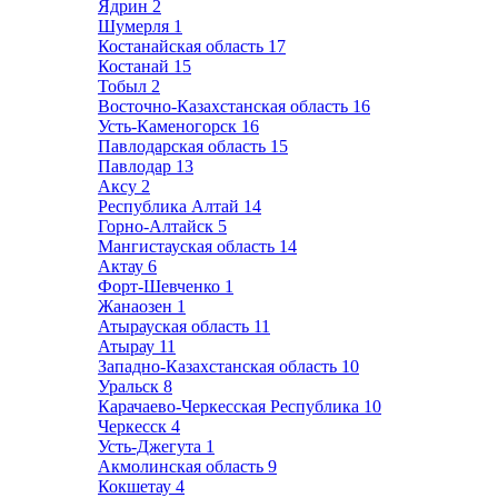
Ядрин
2
Шумерля
1
Костанайская область
17
Костанай
15
Тобыл
2
Восточно-Казахстанская область
16
Усть-Каменогорск
16
Павлодарская область
15
Павлодар
13
Аксу
2
Республика Алтай
14
Горно-Алтайск
5
Мангистауская область
14
Актау
6
Форт-Шевченко
1
Жанаозен
1
Атырауская область
11
Атырау
11
Западно-Казахстанская область
10
Уральск
8
Карачаево-Черкесская Республика
10
Черкесск
4
Усть-Джегута
1
Акмолинская область
9
Кокшетау
4