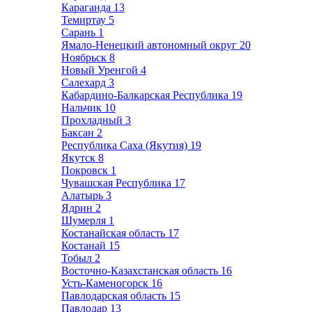
Караганда
13
Темиртау
5
Сарань
1
Ямало-Ненецкий автономный округ
20
Ноябрьск
8
Новый Уренгой
4
Салехард
3
Кабардино-Балкарская Республика
19
Нальчик
10
Прохладный
3
Баксан
2
Республика Саха (Якутия)
19
Якутск
8
Покровск
1
Чувашская Республика
17
Алатырь
3
Ядрин
2
Шумерля
1
Костанайская область
17
Костанай
15
Тобыл
2
Восточно-Казахстанская область
16
Усть-Каменогорск
16
Павлодарская область
15
Павлодар
13