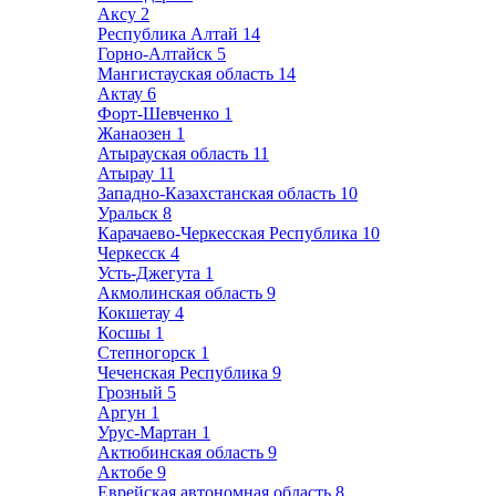
Аксу
2
Республика Алтай
14
Горно-Алтайск
5
Мангистауская область
14
Актау
6
Форт-Шевченко
1
Жанаозен
1
Атырауская область
11
Атырау
11
Западно-Казахстанская область
10
Уральск
8
Карачаево-Черкесская Республика
10
Черкесск
4
Усть-Джегута
1
Акмолинская область
9
Кокшетау
4
Косшы
1
Степногорск
1
Чеченская Республика
9
Грозный
5
Аргун
1
Урус-Мартан
1
Актюбинская область
9
Актобе
9
Еврейская автономная область
8