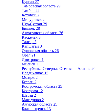
Курган
27
Тамбовская область
29
Тамбов
22
Котовск
3
Мичуринск
2
Нур-Султан
29
Бишкек
28
Алматинская область
26
Каскелен
3
Талгар
3
Капшагай
3
Орловская область
26
Орел
21
Дмитровск
1
Мценск
1
Республика Северная Осетия — Алания
26
Владикавказ
15
Моздок
2
Беслан
2
Костромская область
25
Кострома
12
Шарья
2
Мантурово
2
Амурская область
25
Благовещенск
13