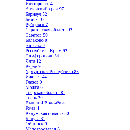
Ялуторовск
4
Алтайский край
97
Барнаул
52
Бийск
10
Рубцовск
7
Саратовская область
93
Саратов
50
Балаково
8
Энгельс
7
Республика Крым
92
Симферополь
34
Ялта
12
Керчь
9
Удмуртская Республика
83
Ижевск
44
Глазов
9
Можга
6
Тверская область
81
Тверь
29
Вышний Волочёк
4
Ржев
4
Калужская область
80
Калуга
31
Обнинск
9
Малоярославец
6