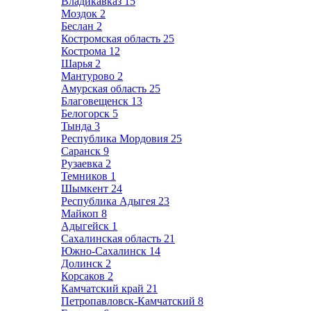
Владикавказ
15
Моздок
2
Беслан
2
Костромская область
25
Кострома
12
Шарья
2
Мантурово
2
Амурская область
25
Благовещенск
13
Белогорск
5
Тында
3
Республика Мордовия
25
Саранск
9
Рузаевка
2
Темников
1
Шымкент
24
Республика Адыгея
23
Майкоп
8
Адыгейск
1
Сахалинская область
21
Южно-Сахалинск
14
Долинск
2
Корсаков
2
Камчатский край
21
Петропавловск-Камчатский
8