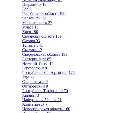
Дзержинск
12
Бор
9
Челябинская область
196
Челябинск
90
Магнитогорск
27
Миасс
15
Киев
190
Самарская область
189
Самара
93
Тольятти
41
Сызрань
12
Свердловская область
183
Екатеринбург
85
Нижний Тагил
14
Березовский
8
Республика Башкортостан
176
Уфа
72
Стерлитамак
9
Октябрьский
8
Республика Татарстан
170
Казань
73
Набережные Челны
21
Альметьевск
7
Новосибирская область
160