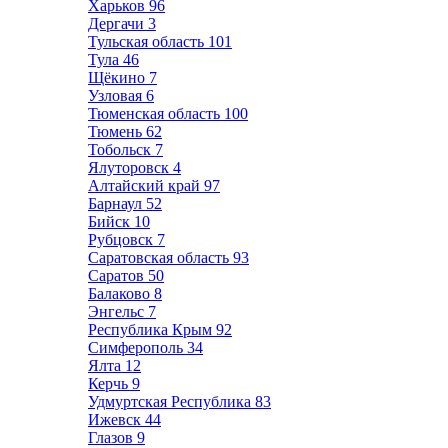
Харьков
96
Дергачи
3
Тульская область
101
Тула
46
Щёкино
7
Узловая
6
Тюменская область
100
Тюмень
62
Тобольск
7
Ялуторовск
4
Алтайский край
97
Барнаул
52
Бийск
10
Рубцовск
7
Саратовская область
93
Саратов
50
Балаково
8
Энгельс
7
Республика Крым
92
Симферополь
34
Ялта
12
Керчь
9
Удмуртская Республика
83
Ижевск
44
Глазов
9