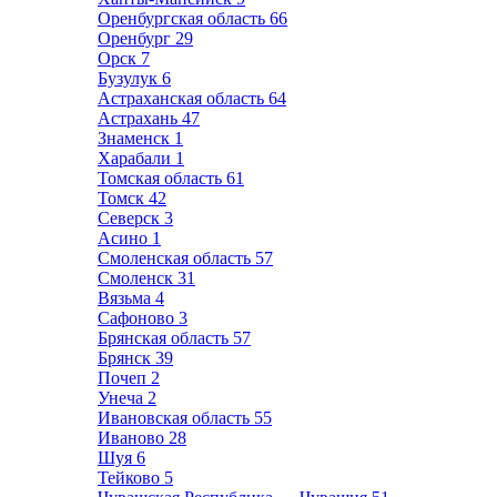
Оренбургская область
66
Оренбург
29
Орск
7
Бузулук
6
Астраханская область
64
Астрахань
47
Знаменск
1
Харабали
1
Томская область
61
Томск
42
Северск
3
Асино
1
Смоленская область
57
Смоленск
31
Вязьма
4
Сафоново
3
Брянская область
57
Брянск
39
Почеп
2
Унеча
2
Ивановская область
55
Иваново
28
Шуя
6
Тейково
5