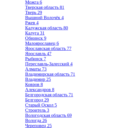
Можга
6
Тверская область
81
Тверь
29
Вышний Волочёк
4
Ржев
4
Калужская область
80
Калуга
31
Обнинск
9
Малоярославец
6
Ярославская область
77
Ярославль
47
Рыбинск
7
Переславль-Залесский
4
Алматы
73
Владимирская область
71
Владимир
25
Ковров
8
Александров
8
Белгородская область
71
Белгород
29
Старый Оскол
5
Строитель
3
Вологодская область
69
Вологда
26
Череповец
25