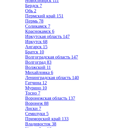
Новосибирск
111
Бердск
7
Обь
2
Пермский край
151
Пермь
78
Соликамск
7
Краснокамск
6
Иркутская область
147
Иркутск
68
Ангарск
15
Братск
10
Волгоградская область
147
Волгоград
83
Волжский
11
Михайловка
6
Ленинградская область
140
Гатчина
12
Мурино
10
Тосно
7
Воронежская область
137
Воронеж
88
Лиски
7
Семилуки
5
Приморский край
133
Владивосток
38