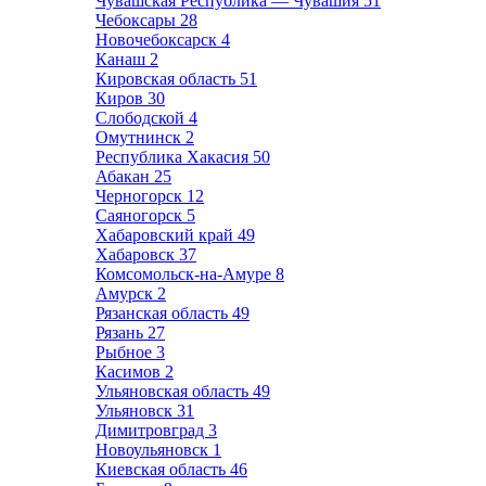
Чувашская Республика — Чувашия
51
Чебоксары
28
Новочебоксарск
4
Канаш
2
Кировская область
51
Киров
30
Слободской
4
Омутнинск
2
Республика Хакасия
50
Абакан
25
Черногорск
12
Саяногорск
5
Хабаровский край
49
Хабаровск
37
Комсомольск-на-Амуре
8
Амурск
2
Рязанская область
49
Рязань
27
Рыбное
3
Касимов
2
Ульяновская область
49
Ульяновск
31
Димитровград
3
Новоульяновск
1
Киевская область
46