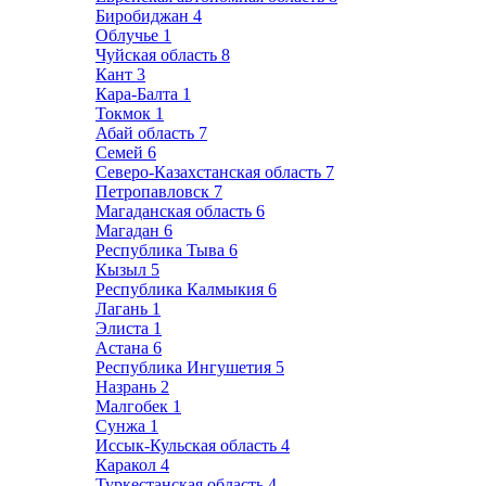
Биробиджан
4
Облучье
1
Чуйская область
8
Кант
3
Кара-Балта
1
Токмок
1
Абай область
7
Семей
6
Северо-Казахстанская область
7
Петропавловск
7
Магаданская область
6
Магадан
6
Республика Тыва
6
Кызыл
5
Республика Калмыкия
6
Лагань
1
Элиста
1
Астана
6
Республика Ингушетия
5
Назрань
2
Малгобек
1
Сунжа
1
Иссык-Кульская область
4
Каракол
4
Туркестанская область
4