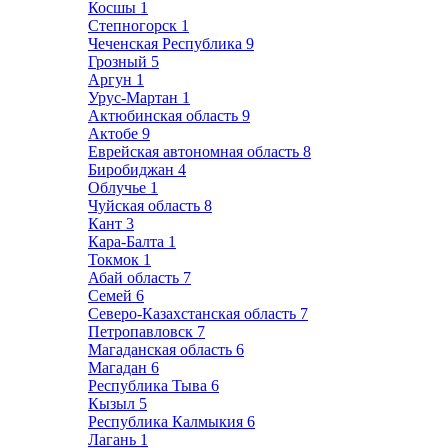
Косшы
1
Степногорск
1
Чеченская Республика
9
Грозный
5
Аргун
1
Урус-Мартан
1
Актюбинская область
9
Актобе
9
Еврейская автономная область
8
Биробиджан
4
Облучье
1
Чуйская область
8
Кант
3
Кара-Балта
1
Токмок
1
Абай область
7
Семей
6
Северо-Казахстанская область
7
Петропавловск
7
Магаданская область
6
Магадан
6
Республика Тыва
6
Кызыл
5
Республика Калмыкия
6
Лагань
1