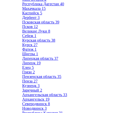
Республика Дагестан
40
Махачкала
15
Каспийск
5
Дербент
3
Псковская область
39
Псков
12
Великие Луки
8
Себеж
1
Курская область
38
Курск
27
Фатеж
1
Щигры
1
Липецкая область
37
Липецк
19
Елец
5
Грязи
2
Пензенская область
35
Пенза
27
Кузнецк
3
Заречный
2
Архангельская область
33
Архангельск
19
Северодвинск
8
Новодвинск
3
Республика Карелия
31