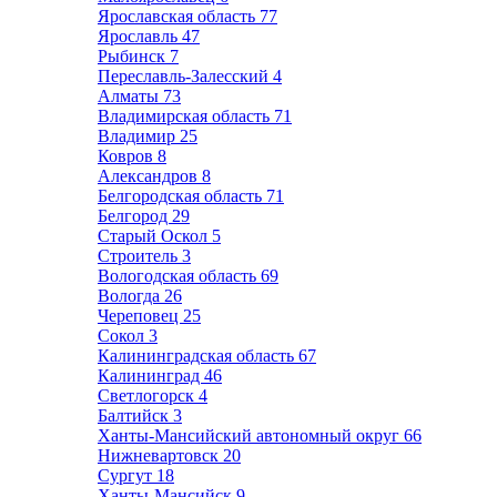
Ярославская область
77
Ярославль
47
Рыбинск
7
Переславль-Залесский
4
Алматы
73
Владимирская область
71
Владимир
25
Ковров
8
Александров
8
Белгородская область
71
Белгород
29
Старый Оскол
5
Строитель
3
Вологодская область
69
Вологда
26
Череповец
25
Сокол
3
Калининградская область
67
Калининград
46
Светлогорск
4
Балтийск
3
Ханты-Мансийский автономный округ
66
Нижневартовск
20
Сургут
18
Ханты-Мансийск
9