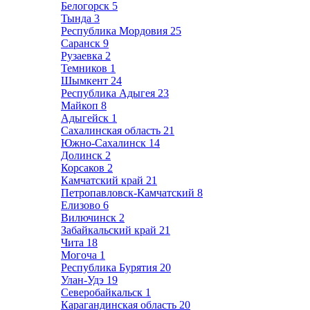
Белогорск
5
Тында
3
Республика Мордовия
25
Саранск
9
Рузаевка
2
Темников
1
Шымкент
24
Республика Адыгея
23
Майкоп
8
Адыгейск
1
Сахалинская область
21
Южно-Сахалинск
14
Долинск
2
Корсаков
2
Камчатский край
21
Петропавловск-Камчатский
8
Елизово
6
Вилючинск
2
Забайкальский край
21
Чита
18
Могоча
1
Республика Бурятия
20
Улан-Удэ
19
Северобайкальск
1
Карагандинская область
20