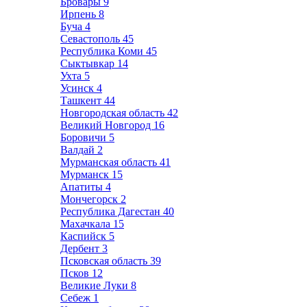
Бровары
9
Ирпень
8
Буча
4
Севастополь
45
Республика Коми
45
Сыктывкар
14
Ухта
5
Усинск
4
Ташкент
44
Новгородская область
42
Великий Новгород
16
Боровичи
5
Валдай
2
Мурманская область
41
Мурманск
15
Апатиты
4
Мончегорск
2
Республика Дагестан
40
Махачкала
15
Каспийск
5
Дербент
3
Псковская область
39
Псков
12
Великие Луки
8
Себеж
1