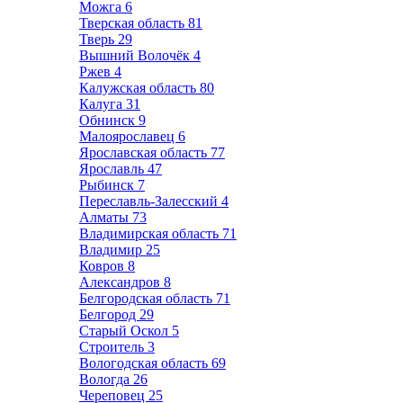
Можга
6
Тверская область
81
Тверь
29
Вышний Волочёк
4
Ржев
4
Калужская область
80
Калуга
31
Обнинск
9
Малоярославец
6
Ярославская область
77
Ярославль
47
Рыбинск
7
Переславль-Залесский
4
Алматы
73
Владимирская область
71
Владимир
25
Ковров
8
Александров
8
Белгородская область
71
Белгород
29
Старый Оскол
5
Строитель
3
Вологодская область
69
Вологда
26
Череповец
25