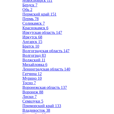
Новосибирск
111
Бердск
7
Обь
2
Пермский край
151
Пермь
78
Соликамск
7
Краснокамск
6
Иркутская область
147
Иркутск
68
Ангарск
15
Братск
10
Волгоградская область
147
Волгоград
83
Волжский
11
Михайловка
6
Ленинградская область
140
Гатчина
12
Мурино
10
Тосно
7
Воронежская область
137
Воронеж
88
Лиски
7
Семилуки
5
Приморский край
133
Владивосток
38