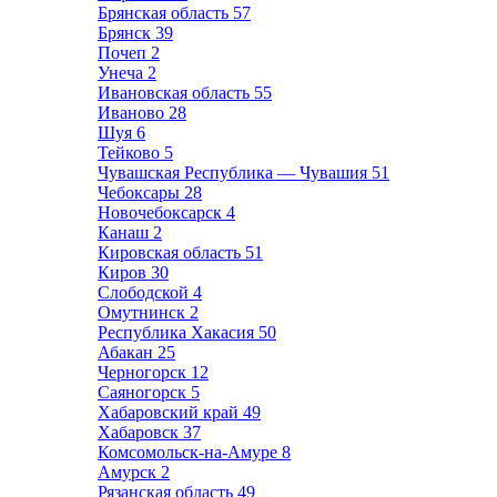
Брянская область
57
Брянск
39
Почеп
2
Унеча
2
Ивановская область
55
Иваново
28
Шуя
6
Тейково
5
Чувашская Республика — Чувашия
51
Чебоксары
28
Новочебоксарск
4
Канаш
2
Кировская область
51
Киров
30
Слободской
4
Омутнинск
2
Республика Хакасия
50
Абакан
25
Черногорск
12
Саяногорск
5
Хабаровский край
49
Хабаровск
37
Комсомольск-на-Амуре
8
Амурск
2
Рязанская область
49