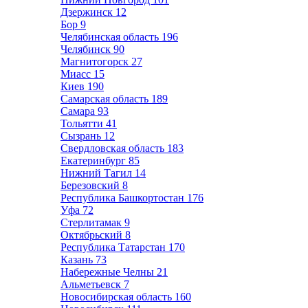
Дзержинск
12
Бор
9
Челябинская область
196
Челябинск
90
Магнитогорск
27
Миасс
15
Киев
190
Самарская область
189
Самара
93
Тольятти
41
Сызрань
12
Свердловская область
183
Екатеринбург
85
Нижний Тагил
14
Березовский
8
Республика Башкортостан
176
Уфа
72
Стерлитамак
9
Октябрьский
8
Республика Татарстан
170
Казань
73
Набережные Челны
21
Альметьевск
7
Новосибирская область
160