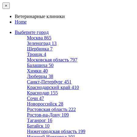
×
Ветеринарные клиники
Home
Выберите город
Москва
865
Зеленоград
13
Щербинка
7
Троицк
4
Московская область
797
Балашиха
50
Химки
40
Люберцы
38
Санкт-Петербург
451
Краснодарский край
410
Краснодар
155
Сочи
47
Новороссийск
28
Ростовская область
222
Ростов-на-Дону
109
Таганрог
16
Батайск
10
Нижегородская область
199
Нижний Новгород
101