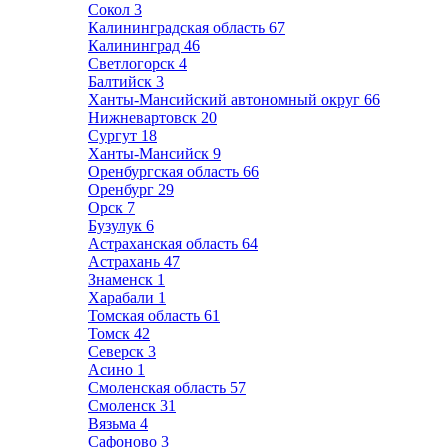
Сокол
3
Калининградская область
67
Калининград
46
Светлогорск
4
Балтийск
3
Ханты-Мансийский автономный округ
66
Нижневартовск
20
Сургут
18
Ханты-Мансийск
9
Оренбургская область
66
Оренбург
29
Орск
7
Бузулук
6
Астраханская область
64
Астрахань
47
Знаменск
1
Харабали
1
Томская область
61
Томск
42
Северск
3
Асино
1
Смоленская область
57
Смоленск
31
Вязьма
4
Сафоново
3