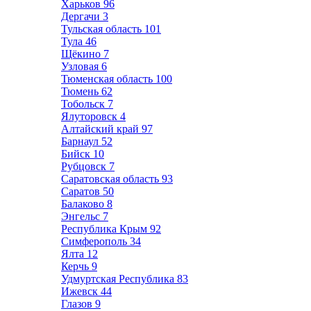
Харьков
96
Дергачи
3
Тульская область
101
Тула
46
Щёкино
7
Узловая
6
Тюменская область
100
Тюмень
62
Тобольск
7
Ялуторовск
4
Алтайский край
97
Барнаул
52
Бийск
10
Рубцовск
7
Саратовская область
93
Саратов
50
Балаково
8
Энгельс
7
Республика Крым
92
Симферополь
34
Ялта
12
Керчь
9
Удмуртская Республика
83
Ижевск
44
Глазов
9