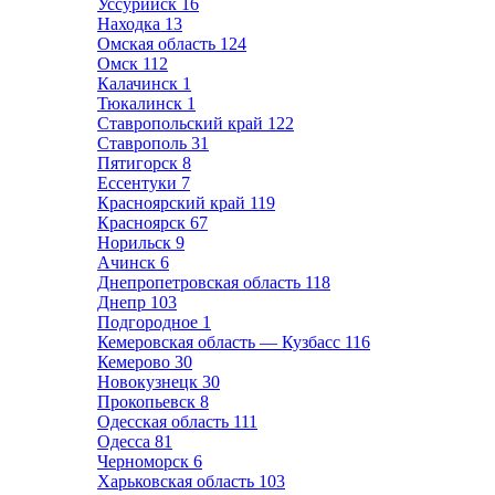
Уссурийск
16
Находка
13
Омская область
124
Омск
112
Калачинск
1
Тюкалинск
1
Ставропольский край
122
Ставрополь
31
Пятигорск
8
Ессентуки
7
Красноярский край
119
Красноярск
67
Норильск
9
Ачинск
6
Днепропетровская область
118
Днепр
103
Подгородное
1
Кемеровская область — Кузбасс
116
Кемерово
30
Новокузнецк
30
Прокопьевск
8
Одесская область
111
Одесса
81
Черноморск
6
Харьковская область
103