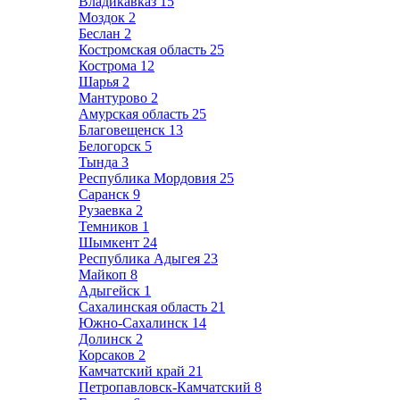
Владикавказ
15
Моздок
2
Беслан
2
Костромская область
25
Кострома
12
Шарья
2
Мантурово
2
Амурская область
25
Благовещенск
13
Белогорск
5
Тында
3
Республика Мордовия
25
Саранск
9
Рузаевка
2
Темников
1
Шымкент
24
Республика Адыгея
23
Майкоп
8
Адыгейск
1
Сахалинская область
21
Южно-Сахалинск
14
Долинск
2
Корсаков
2
Камчатский край
21
Петропавловск-Камчатский
8