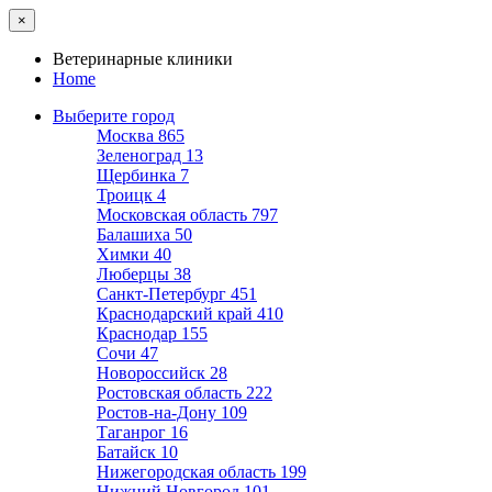
×
Ветеринарные клиники
Home
Выберите город
Москва
865
Зеленоград
13
Щербинка
7
Троицк
4
Московская область
797
Балашиха
50
Химки
40
Люберцы
38
Санкт-Петербург
451
Краснодарский край
410
Краснодар
155
Сочи
47
Новороссийск
28
Ростовская область
222
Ростов-на-Дону
109
Таганрог
16
Батайск
10
Нижегородская область
199
Нижний Новгород
101