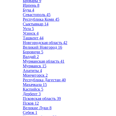
Бровары
9
Ирпень
8
Буча
4
Севастополь
45
Республика Коми
45
Сыктывкар
14
Ухта
5
Усинск
4
Ташкент
44
Новгородская область
42
Великий Новгород
16
Боровичи
5
Валдай
2
Мурманская область
41
Мурманск
15
Апатиты
4
Мончегорск
2
Республика Дагестан
40
Махачкала
15
Каспийск
5
Дербент
3
Псковская область
39
Псков
12
Великие Луки
8
Себеж
1