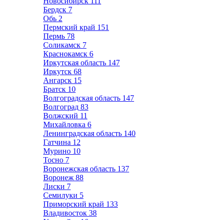
Новосибирск
111
Бердск
7
Обь
2
Пермский край
151
Пермь
78
Соликамск
7
Краснокамск
6
Иркутская область
147
Иркутск
68
Ангарск
15
Братск
10
Волгоградская область
147
Волгоград
83
Волжский
11
Михайловка
6
Ленинградская область
140
Гатчина
12
Мурино
10
Тосно
7
Воронежская область
137
Воронеж
88
Лиски
7
Семилуки
5
Приморский край
133
Владивосток
38