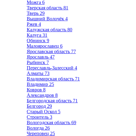
Можга
6
Тверская область
81
Тверь
29
Вышний Волочёк
4
Ржев
4
Калужская область
80
Калуга
31
Обнинск
9
Малоярославец
6
Ярославская область
77
Ярославль
47
Рыбинск
7
Переславль-Залесский
4
Алматы
73
Владимирская область
71
Владимир
25
Ковров
8
Александров
8
Белгородская область
71
Белгород
29
Старый Оскол
5
Строитель
3
Вологодская область
69
Вологда
26
Череповец
25