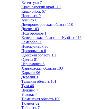
Ессентуки
7
Красноярский край
119
Красноярск
67
Норильск
9
Ачинск
6
Днепропетровская область
118
Днепр
103
Подгородное
1
Кемеровская область — Кузбасс
116
Кемерово
30
Новокузнецк
30
Прокопьевск
8
Одесская область
111
Одесса
81
Черноморск
6
Харьковская область
103
Харьков
96
Дергачи
3
Тульская область
101
Тула
46
Щёкино
7
Узловая
6
Тюменская область
100
Тюмень
62
Тобольск
7