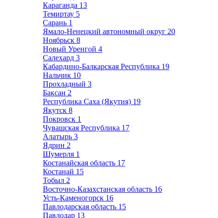
Караганда
13
Темиртау
5
Сарань
1
Ямало-Ненецкий автономный округ
20
Ноябрьск
8
Новый Уренгой
4
Салехард
3
Кабардино-Балкарская Республика
19
Нальчик
10
Прохладный
3
Баксан
2
Республика Саха (Якутия)
19
Якутск
8
Покровск
1
Чувашская Республика
17
Алатырь
3
Ядрин
2
Шумерля
1
Костанайская область
17
Костанай
15
Тобыл
2
Восточно-Казахстанская область
16
Усть-Каменогорск
16
Павлодарская область
15
Павлодар
13