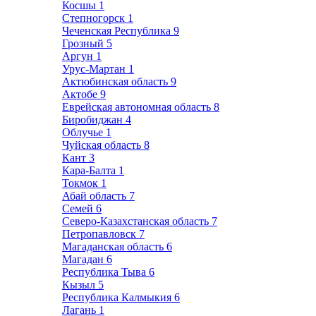
Косшы
1
Степногорск
1
Чеченская Республика
9
Грозный
5
Аргун
1
Урус-Мартан
1
Актюбинская область
9
Актобе
9
Еврейская автономная область
8
Биробиджан
4
Облучье
1
Чуйская область
8
Кант
3
Кара-Балта
1
Токмок
1
Абай область
7
Семей
6
Северо-Казахстанская область
7
Петропавловск
7
Магаданская область
6
Магадан
6
Республика Тыва
6
Кызыл
5
Республика Калмыкия
6
Лагань
1