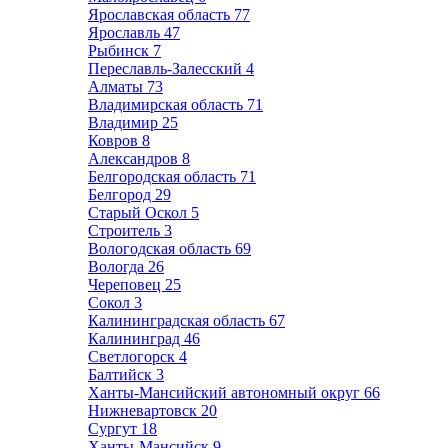
Ярославская область
77
Ярославль
47
Рыбинск
7
Переславль-Залесский
4
Алматы
73
Владимирская область
71
Владимир
25
Ковров
8
Александров
8
Белгородская область
71
Белгород
29
Старый Оскол
5
Строитель
3
Вологодская область
69
Вологда
26
Череповец
25
Сокол
3
Калининградская область
67
Калининград
46
Светлогорск
4
Балтийск
3
Ханты-Мансийский автономный округ
66
Нижневартовск
20
Сургут
18
Ханты-Мансийск
9