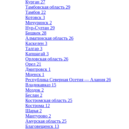
Курган
27
Тамбовская область
29
Тамбов
22
Котовск
3
Мичуринск
2
Нур-Султан
29
Бишкек
28
Алматинская область
26
Каскелен
3
Талгар
3
Капшагай
3
Орловская область
26
Орел
21
Дмитровск
1
Мценск
1
Республика Северная Осетия — Алания
26
Владикавказ
15
Моздок
2
Беслан
2
Костромская область
25
Кострома
12
Шарья
2
Мантурово
2
Амурская область
25
Благовещенск
13