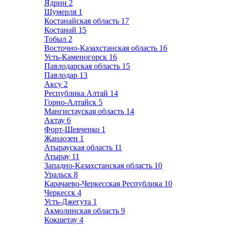
Ядрин
2
Шумерля
1
Костанайская область
17
Костанай
15
Тобыл
2
Восточно-Казахстанская область
16
Усть-Каменогорск
16
Павлодарская область
15
Павлодар
13
Аксу
2
Республика Алтай
14
Горно-Алтайск
5
Мангистауская область
14
Актау
6
Форт-Шевченко
1
Жанаозен
1
Атырауская область
11
Атырау
11
Западно-Казахстанская область
10
Уральск
8
Карачаево-Черкесская Республика
10
Черкесск
4
Усть-Джегута
1
Акмолинская область
9
Кокшетау
4