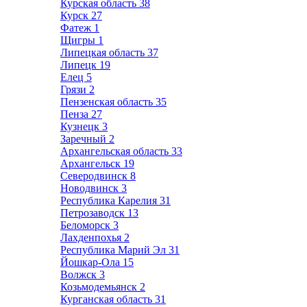
Курская область
38
Курск
27
Фатеж
1
Щигры
1
Липецкая область
37
Липецк
19
Елец
5
Грязи
2
Пензенская область
35
Пенза
27
Кузнецк
3
Заречный
2
Архангельская область
33
Архангельск
19
Северодвинск
8
Новодвинск
3
Республика Карелия
31
Петрозаводск
13
Беломорск
3
Лахденпохья
2
Республика Марий Эл
31
Йошкар-Ола
15
Волжск
3
Козьмодемьянск
2
Курганская область
31