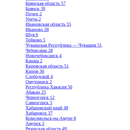
Брянская область
57
Брянск
39
Почеп
2
Унеча
2
Ивановская область
55
Иваново
28
Шуя
6
Тейково
5
Чувашская Республика — Чувашия
51
Чебоксары
28
Новочебоксарск
4
Канаш
2
Кировская область
51
Киров
30
Слободской
4
Омутнинск
2
Республика Хакасия
50
Абакан
25
Черногорск
12
Саяногорск
5
Хабаровский край
49
Хабаровск
37
Комсомольск-на-Амуре
8
Амурск
2
Рязанская область
49