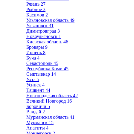
Рязань
27
Рыбное
3
Касимов
2
Ульяновская область
49
Ульяновск
31
Димитровград
3
Новоульяновск
1
Киевская область
46
Бровары
9
Ирпень
8
Буча
4
Севастополь
45
Республика Коми
45
Сыктывкар
14
Ухта
5
Усинск
4
Ташкент
44
Новгородская область
42
Великий Новгород
16
Боровичи
5
Валдай
2
Мурманская область
41
Мурманск
15
Апатиты
4
Мончегорск
2