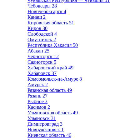
Чувашская Республика — Чувашия
51
Чебоксары
28
Новочебоксарск
4
Канаш
2
Кировская область
51
Киров
30
Слободской
4
Омутнинск
2
Республика Хакасия
50
Абакан
25
Черногорск
12
Саяногорск
5
Хабаровский край
49
Хабаровск
37
Комсомольск-на-Амуре
8
Амурск
2
Рязанская область
49
Рязань
27
Рыбное
3
Касимов
2
Ульяновская область
49
Ульяновск
31
Димитровград
3
Новоульяновск
1
Киевская область
46