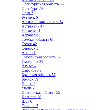
Оренбургская область
66
Оренбург
29
Орск
7
Бузулук
6
Астраханская область
64
Астрахань
47
Знаменск
1
Харабали
1
Томская область
61
Томск
42
Северск
3
Асино
1
Смоленская область
57
Смоленск
31
Вязьма
4
Сафоново
3
Брянская область
57
Брянск
39
Почеп
2
Унеча
2
Ивановская область
55
Иваново
28
Шуя
6
Тейково
5