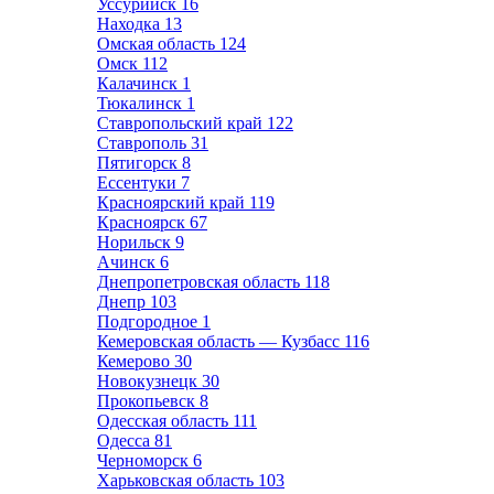
Уссурийск
16
Находка
13
Омская область
124
Омск
112
Калачинск
1
Тюкалинск
1
Ставропольский край
122
Ставрополь
31
Пятигорск
8
Ессентуки
7
Красноярский край
119
Красноярск
67
Норильск
9
Ачинск
6
Днепропетровская область
118
Днепр
103
Подгородное
1
Кемеровская область — Кузбасс
116
Кемерово
30
Новокузнецк
30
Прокопьевск
8
Одесская область
111
Одесса
81
Черноморск
6
Харьковская область
103