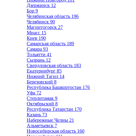
Дзержинск
12
Бор
9
Челябинская область
196
Челябинск
90
Магнитогорск
27
Миасс
15
Киев
190
Самарская область
189
Самара
93
Тольятти
41
Сызрань
12
Свердловская область
183
Екатеринбург
85
Нижний Тагил
14
Березовский
8
Республика Башкортостан
176
Уфа
72
Стерлитамак
9
Октябрьский
8
Республика Татарстан
170
Казань
73
Набережные Челны
21
Альметьевск
7
Новосибирская область
160