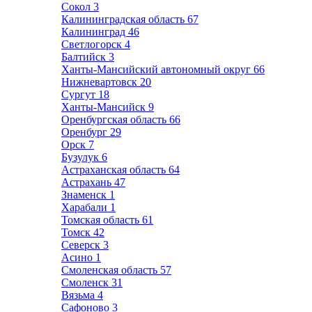
Сокол
3
Калининградская область
67
Калининград
46
Светлогорск
4
Балтийск
3
Ханты-Мансийский автономный округ
66
Нижневартовск
20
Сургут
18
Ханты-Мансийск
9
Оренбургская область
66
Оренбург
29
Орск
7
Бузулук
6
Астраханская область
64
Астрахань
47
Знаменск
1
Харабали
1
Томская область
61
Томск
42
Северск
3
Асино
1
Смоленская область
57
Смоленск
31
Вязьма
4
Сафоново
3