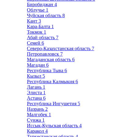
Биробиджан
4
Облучье
1
Чуйская область
8
Кант
3
Кара-Балта
1
Токмок
1
Абай область
7
Семей
6
Северо-Казахстанская область
7
Петропавловск
7
Магаданская область
6
Магадан
6
Республика Тыва
6
Кызыл
5
Республика Калмыкия
6
Лагань
1
Элиста
1
Астана
6
Республика Ингушетия
5
Назрань
2
Малгобек
1
Сунжа
1
Иссык-Кульская область
4
Каракол
4
Туркестанская область
4