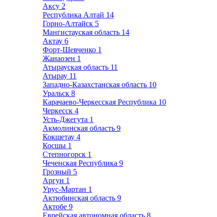
Аксу
2
Республика Алтай
14
Горно-Алтайск
5
Мангистауская область
14
Актау
6
Форт-Шевченко
1
Жанаозен
1
Атырауская область
11
Атырау
11
Западно-Казахстанская область
10
Уральск
8
Карачаево-Черкесская Республика
10
Черкесск
4
Усть-Джегута
1
Акмолинская область
9
Кокшетау
4
Косшы
1
Степногорск
1
Чеченская Республика
9
Грозный
5
Аргун
1
Урус-Мартан
1
Актюбинская область
9
Актобе
9
Еврейская автономная область
8