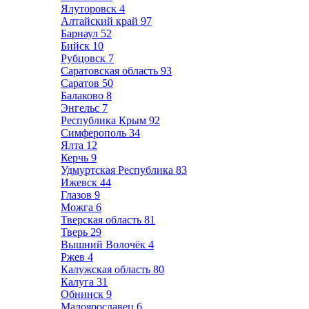
Ялуторовск
4
Алтайский край
97
Барнаул
52
Бийск
10
Рубцовск
7
Саратовская область
93
Саратов
50
Балаково
8
Энгельс
7
Республика Крым
92
Симферополь
34
Ялта
12
Керчь
9
Удмуртская Республика
83
Ижевск
44
Глазов
9
Можга
6
Тверская область
81
Тверь
29
Вышний Волочёк
4
Ржев
4
Калужская область
80
Калуга
31
Обнинск
9
Малоярославец
6