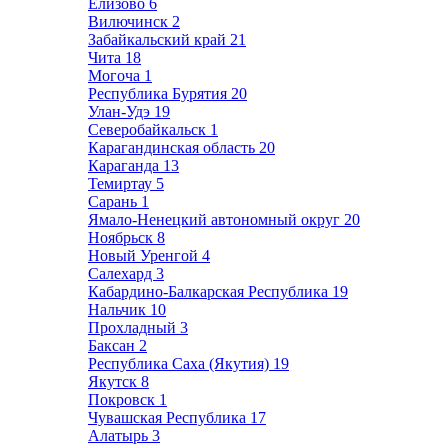
Елизово
6
Вилючинск
2
Забайкальский край
21
Чита
18
Могоча
1
Республика Бурятия
20
Улан-Удэ
19
Северобайкальск
1
Карагандинская область
20
Караганда
13
Темиртау
5
Сарань
1
Ямало-Ненецкий автономный округ
20
Ноябрьск
8
Новый Уренгой
4
Салехард
3
Кабардино-Балкарская Республика
19
Нальчик
10
Прохладный
3
Баксан
2
Республика Саха (Якутия)
19
Якутск
8
Покровск
1
Чувашская Республика
17
Алатырь
3