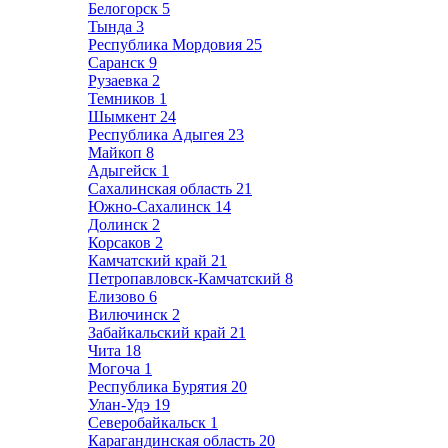
Белогорск
5
Тында
3
Республика Мордовия
25
Саранск
9
Рузаевка
2
Темников
1
Шымкент
24
Республика Адыгея
23
Майкоп
8
Адыгейск
1
Сахалинская область
21
Южно-Сахалинск
14
Долинск
2
Корсаков
2
Камчатский край
21
Петропавловск-Камчатский
8
Елизово
6
Вилючинск
2
Забайкальский край
21
Чита
18
Могоча
1
Республика Бурятия
20
Улан-Удэ
19
Северобайкальск
1
Карагандинская область
20