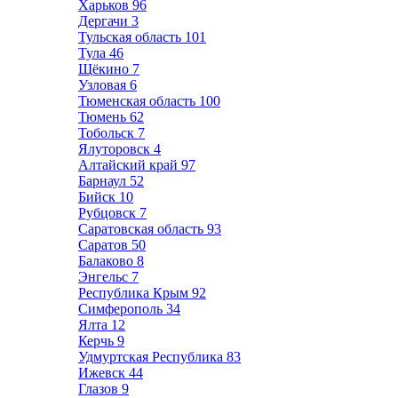
Харьков
96
Дергачи
3
Тульская область
101
Тула
46
Щёкино
7
Узловая
6
Тюменская область
100
Тюмень
62
Тобольск
7
Ялуторовск
4
Алтайский край
97
Барнаул
52
Бийск
10
Рубцовск
7
Саратовская область
93
Саратов
50
Балаково
8
Энгельс
7
Республика Крым
92
Симферополь
34
Ялта
12
Керчь
9
Удмуртская Республика
83
Ижевск
44
Глазов
9