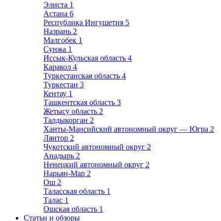
Элиста
1
Астана
6
Республика Ингушетия
5
Назрань
2
Малгобек
1
Сунжа
1
Иссык-Кульская область
4
Каракол
4
Туркестанская область
4
Туркестан
3
Кентау
1
Ташкентская область
3
Жетысу область
2
Талдыкорган
2
Ханты-Мансийский автономный округ — Югра
2
Лянтор
2
Чукотский автономный округ
2
Анадырь
2
Ненецкий автономный округ
2
Нарьян-Мар
2
Ош
2
Таласская область
1
Талас
1
Ошская область
1
Статьи и обзоры