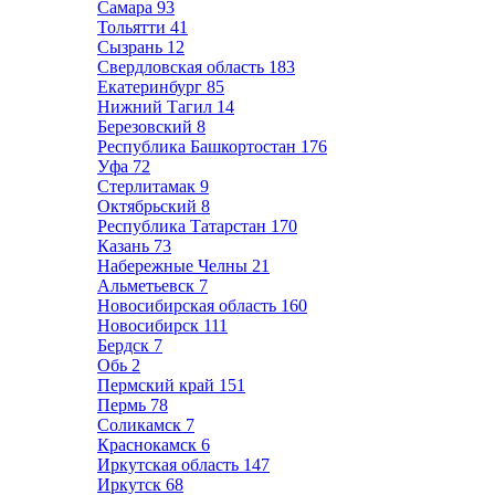
Самара
93
Тольятти
41
Сызрань
12
Свердловская область
183
Екатеринбург
85
Нижний Тагил
14
Березовский
8
Республика Башкортостан
176
Уфа
72
Стерлитамак
9
Октябрьский
8
Республика Татарстан
170
Казань
73
Набережные Челны
21
Альметьевск
7
Новосибирская область
160
Новосибирск
111
Бердск
7
Обь
2
Пермский край
151
Пермь
78
Соликамск
7
Краснокамск
6
Иркутская область
147
Иркутск
68