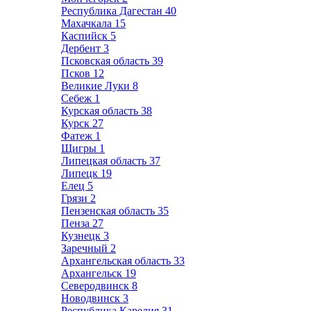
Республика Дагестан
40
Махачкала
15
Каспийск
5
Дербент
3
Псковская область
39
Псков
12
Великие Луки
8
Себеж
1
Курская область
38
Курск
27
Фатеж
1
Щигры
1
Липецкая область
37
Липецк
19
Елец
5
Грязи
2
Пензенская область
35
Пенза
27
Кузнецк
3
Заречный
2
Архангельская область
33
Архангельск
19
Северодвинск
8
Новодвинск
3
Республика Карелия
31