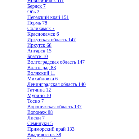
Новосибирск
111
Бердск
7
Обь
2
Пермский край
151
Пермь
78
Соликамск
7
Краснокамск
6
Иркутская область
147
Иркутск
68
Ангарск
15
Братск
10
Волгоградская область
147
Волгоград
83
Волжский
11
Михайловка
6
Ленинградская область
140
Гатчина
12
Мурино
10
Тосно
7
Воронежская область
137
Воронеж
88
Лиски
7
Семилуки
5
Приморский край
133
Владивосток
38