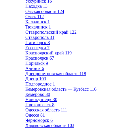
Уссурийск
16
Находка
13
Омская область
124
Омск
112
Калачинск
1
Тюкалинск
1
Ставропольский край
122
Ставрополь
31
Пятигорск
8
Ессентуки
7
Красноярский край
119
Красноярск
67
Норильск
9
Ачинск
6
Днепропетровская область
118
Днепр
103
Подгородное
1
Кемеровская область — Кузбасс
116
Кемерово
30
Новокузнецк
30
Прокопьевск
8
Одесская область
111
Одесса
81
Черноморск
6
Харьковская область
103