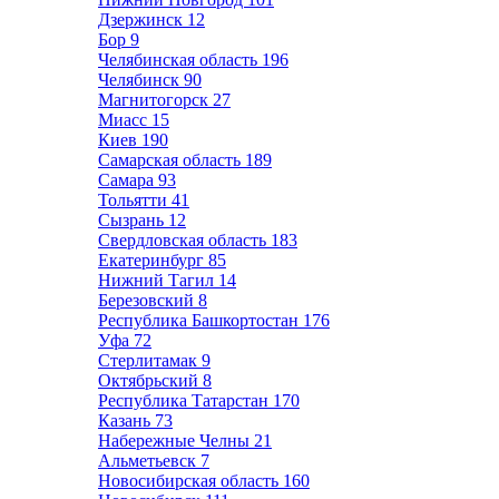
Дзержинск
12
Бор
9
Челябинская область
196
Челябинск
90
Магнитогорск
27
Миасс
15
Киев
190
Самарская область
189
Самара
93
Тольятти
41
Сызрань
12
Свердловская область
183
Екатеринбург
85
Нижний Тагил
14
Березовский
8
Республика Башкортостан
176
Уфа
72
Стерлитамак
9
Октябрьский
8
Республика Татарстан
170
Казань
73
Набережные Челны
21
Альметьевск
7
Новосибирская область
160