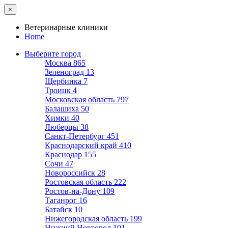
×
Ветеринарные клиники
Home
Выберите город
Москва
865
Зеленоград
13
Щербинка
7
Троицк
4
Московская область
797
Балашиха
50
Химки
40
Люберцы
38
Санкт-Петербург
451
Краснодарский край
410
Краснодар
155
Сочи
47
Новороссийск
28
Ростовская область
222
Ростов-на-Дону
109
Таганрог
16
Батайск
10
Нижегородская область
199
Нижний Новгород
101