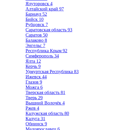
Ялуторовск
4
Алтайский край
97
Барнаул
52
Бийск
10
Рубцовск
7
Саратовская область
93
Саратов
50
Балаково
8
Энгельс
7
Республика Крым
92
Симферополь
34
Ялта
12
Керчь
9
Удмуртская Республика
83
Ижевск
44
Глазов
9
Можга
6
Тверская область
81
Тверь
29
Вышний Волочёк
4
Ржев
4
Калужская область
80
Калуга
31
Обнинск
9
Малоярославец
6