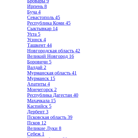
Бровары
9
Ирпень
8
Буча
4
Севастополь
45
Республика Коми
45
Сыктывкар
14
Ухта
5
Усинск
4
Ташкент
44
Новгородская область
42
Великий Новгород
16
Боровичи
5
Валдай
2
Мурманская область
41
Мурманск
15
Апатиты
4
Мончегорск
2
Республика Дагестан
40
Махачкала
15
Каспийск
5
Дербент
3
Псковская область
39
Псков
12
Великие Луки
8
Себеж
1