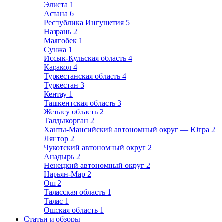
Элиста
1
Астана
6
Республика Ингушетия
5
Назрань
2
Малгобек
1
Сунжа
1
Иссык-Кульская область
4
Каракол
4
Туркестанская область
4
Туркестан
3
Кентау
1
Ташкентская область
3
Жетысу область
2
Талдыкорган
2
Ханты-Мансийский автономный округ — Югра
2
Лянтор
2
Чукотский автономный округ
2
Анадырь
2
Ненецкий автономный округ
2
Нарьян-Мар
2
Ош
2
Таласская область
1
Талас
1
Ошская область
1
Статьи и обзоры