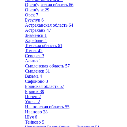
Оренбургская область
66
Оренбург
29
Орск
7
Бузулук
6
Астраханская область
64
Астрахань
47
Знаменск
1
Харабали
1
Томская область
61
Томск
42
Северск
3
Асино
1
Смоленская область
57
Смоленск
31
Вязьма
4
Сафоново
3
Брянская область
57
Брянск
39
Почеп
2
Унеча
2
Ивановская область
55
Иваново
28
Шуя
6
Тейково
5