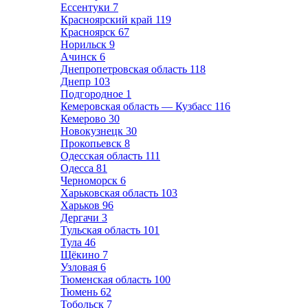
Ессентуки
7
Красноярский край
119
Красноярск
67
Норильск
9
Ачинск
6
Днепропетровская область
118
Днепр
103
Подгородное
1
Кемеровская область — Кузбасс
116
Кемерово
30
Новокузнецк
30
Прокопьевск
8
Одесская область
111
Одесса
81
Черноморск
6
Харьковская область
103
Харьков
96
Дергачи
3
Тульская область
101
Тула
46
Щёкино
7
Узловая
6
Тюменская область
100
Тюмень
62
Тобольск
7