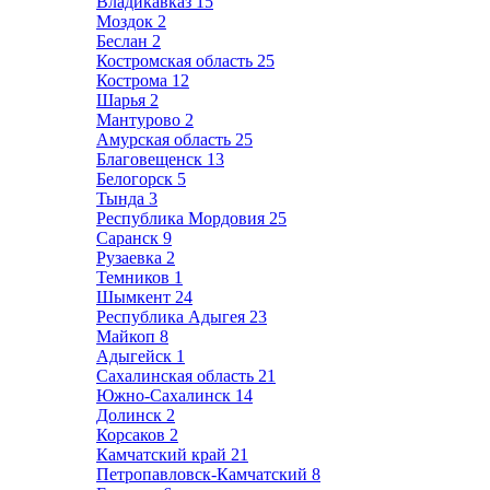
Владикавказ
15
Моздок
2
Беслан
2
Костромская область
25
Кострома
12
Шарья
2
Мантурово
2
Амурская область
25
Благовещенск
13
Белогорск
5
Тында
3
Республика Мордовия
25
Саранск
9
Рузаевка
2
Темников
1
Шымкент
24
Республика Адыгея
23
Майкоп
8
Адыгейск
1
Сахалинская область
21
Южно-Сахалинск
14
Долинск
2
Корсаков
2
Камчатский край
21
Петропавловск-Камчатский
8