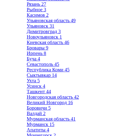
Рязань
27
Рыбное
3
Касимов
2
Ульяновская область
49
Ульяновск
31
Димитровград
3
Новоульяновск
1
Киевская область
46
Бровары
9
Ирпень
8
Буча
4
Севастополь
45
Республика Коми
45
Сыктывкар
14
Ухта
5
Усинск
4
Ташкент
44
Новгородская область
42
Великий Новгород
16
Боровичи
5
Валдай
2
Мурманская область
41
Мурманск
15
Апатиты
4
Мончегорск
2