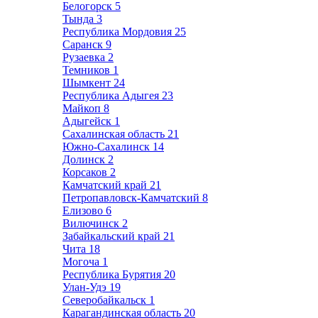
Белогорск
5
Тында
3
Республика Мордовия
25
Саранск
9
Рузаевка
2
Темников
1
Шымкент
24
Республика Адыгея
23
Майкоп
8
Адыгейск
1
Сахалинская область
21
Южно-Сахалинск
14
Долинск
2
Корсаков
2
Камчатский край
21
Петропавловск-Камчатский
8
Елизово
6
Вилючинск
2
Забайкальский край
21
Чита
18
Могоча
1
Республика Бурятия
20
Улан-Удэ
19
Северобайкальск
1
Карагандинская область
20