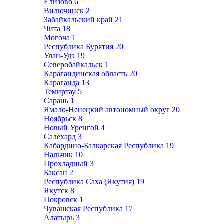
Елизово
6
Вилючинск
2
Забайкальский край
21
Чита
18
Могоча
1
Республика Бурятия
20
Улан-Удэ
19
Северобайкальск
1
Карагандинская область
20
Караганда
13
Темиртау
5
Сарань
1
Ямало-Ненецкий автономный округ
20
Ноябрьск
8
Новый Уренгой
4
Салехард
3
Кабардино-Балкарская Республика
19
Нальчик
10
Прохладный
3
Баксан
2
Республика Саха (Якутия)
19
Якутск
8
Покровск
1
Чувашская Республика
17
Алатырь
3