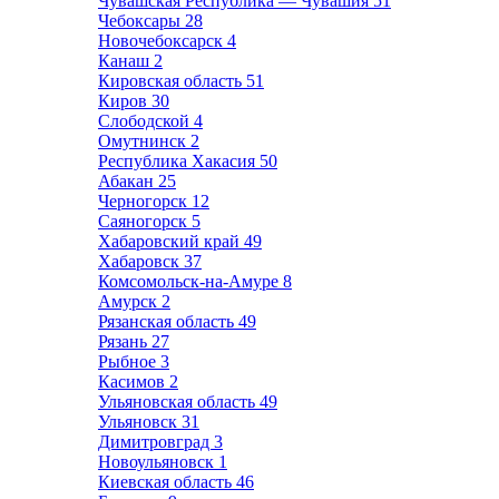
Чувашская Республика — Чувашия
51
Чебоксары
28
Новочебоксарск
4
Канаш
2
Кировская область
51
Киров
30
Слободской
4
Омутнинск
2
Республика Хакасия
50
Абакан
25
Черногорск
12
Саяногорск
5
Хабаровский край
49
Хабаровск
37
Комсомольск-на-Амуре
8
Амурск
2
Рязанская область
49
Рязань
27
Рыбное
3
Касимов
2
Ульяновская область
49
Ульяновск
31
Димитровград
3
Новоульяновск
1
Киевская область
46