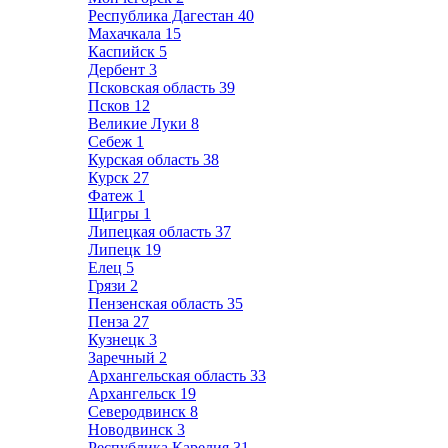
Республика Дагестан
40
Махачкала
15
Каспийск
5
Дербент
3
Псковская область
39
Псков
12
Великие Луки
8
Себеж
1
Курская область
38
Курск
27
Фатеж
1
Щигры
1
Липецкая область
37
Липецк
19
Елец
5
Грязи
2
Пензенская область
35
Пенза
27
Кузнецк
3
Заречный
2
Архангельская область
33
Архангельск
19
Северодвинск
8
Новодвинск
3
Республика Карелия
31