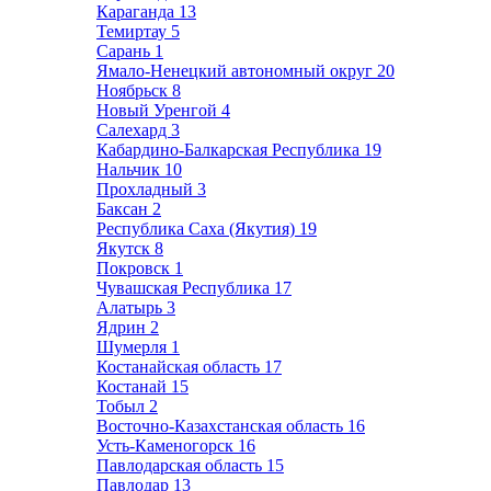
Караганда
13
Темиртау
5
Сарань
1
Ямало-Ненецкий автономный округ
20
Ноябрьск
8
Новый Уренгой
4
Салехард
3
Кабардино-Балкарская Республика
19
Нальчик
10
Прохладный
3
Баксан
2
Республика Саха (Якутия)
19
Якутск
8
Покровск
1
Чувашская Республика
17
Алатырь
3
Ядрин
2
Шумерля
1
Костанайская область
17
Костанай
15
Тобыл
2
Восточно-Казахстанская область
16
Усть-Каменогорск
16
Павлодарская область
15
Павлодар
13