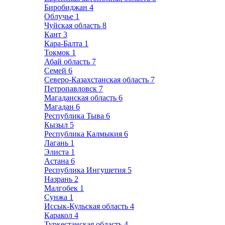
Биробиджан
4
Облучье
1
Чуйская область
8
Кант
3
Кара-Балта
1
Токмок
1
Абай область
7
Семей
6
Северо-Казахстанская область
7
Петропавловск
7
Магаданская область
6
Магадан
6
Республика Тыва
6
Кызыл
5
Республика Калмыкия
6
Лагань
1
Элиста
1
Астана
6
Республика Ингушетия
5
Назрань
2
Малгобек
1
Сунжа
1
Иссык-Кульская область
4
Каракол
4
Туркестанская область
4