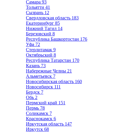
Самара
93
Тольятти
41
Сызрань
12
Свердловская область
183
Екатеринбург
85
Нижний Тагил
14
Березовский
8
Республика Башкортостан
176
Уфа
72
Стерлитамак
9
Октябрьский
8
Республика Татарстан
170
Казань
73
Набережные Челны
21
Альметьевск
7
Новосибирская область
160
Новосибирск
111
Бердск
7
Обь
2
Пермский край
151
Пермь
78
Соликамск
7
Краснокамск
6
Иркутская область
147
Иркутск
68