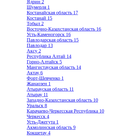
Ядрин
2
Шумерля
1
Костанайская область
17
Костанай
15
Тобыл
2
Восточно-Казахстанская область
16
Усть-Каменогорск
16
Павлодарская область
15
Павлодар
13
Аксу
2
Республика Алтай
14
Горно-Алтайск
5
Мангистауская область
14
Актау
6
Форт-Шевченко
1
Жанаозен
1
Атырауская область
11
Атырау
11
Западно-Казахстанская область
10
Уральск
8
Карачаево-Черкесская Республика
10
Черкесск
4
Усть-Джегута
1
Акмолинская область
9
Кокшетау
4