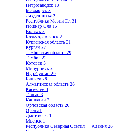
Петрозаводск
13
Беломорск
3
Лахденпохья
2
Республика Марий Эл
31
Йошкар-Ола
15
Волжск
3
Козьмодемьянск
2
Курганская область
31
Курган
27
Тамбовская область
29
Тамбов
22
Котовск
3
Мичуринск
2
Нур-Султан
29
Бишкек
28
Алматинская область
26
Каскелен
3
Талгар
3
Капшагай
3
Орловская область
26
Орел
21
Дмитровск
1
Мценск
1
Республика Северная Осетия — Алания
26