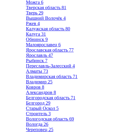
Можга
6
Тверская область
81
Тверь
29
Вышний Волочёк
4
Ржев
4
Калужская область
80
Калуга
31
Обнинск
9
Малоярославец
6
Ярославская область
77
Ярославль
47
Рыбинск
7
Переславль-Залесский
4
Алматы
73
Владимирская область
71
Владимир
25
Ковров
8
Александров
8
Белгородская область
71
Белгород
29
Старый Оскол
5
Строитель
3
Вологодская область
69
Вологда
26
Череповец
25