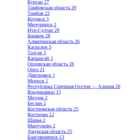
Курган
27
Тамбовская область
29
Тамбов
22
Котовск
3
Мичуринск
2
Нур-Султан
29
Бишкек
28
Алматинская область
26
Каскелен
3
Талгар
3
Капшагай
3
Орловская область
26
Орел
21
Дмитровск
1
Мценск
1
Республика Северная Осетия — Алания
26
Владикавказ
15
Моздок
2
Беслан
2
Костромская область
25
Кострома
12
Шарья
2
Мантурово
2
Амурская область
25
Благовещенск
13