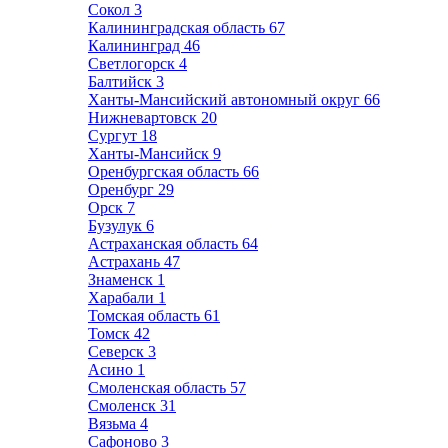
Сокол
3
Калининградская область
67
Калининград
46
Светлогорск
4
Балтийск
3
Ханты-Мансийский автономный округ
66
Нижневартовск
20
Сургут
18
Ханты-Мансийск
9
Оренбургская область
66
Оренбург
29
Орск
7
Бузулук
6
Астраханская область
64
Астрахань
47
Знаменск
1
Харабали
1
Томская область
61
Томск
42
Северск
3
Асино
1
Смоленская область
57
Смоленск
31
Вязьма
4
Сафоново
3