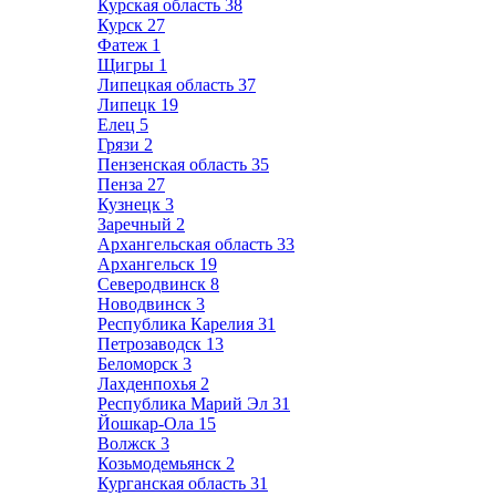
Курская область
38
Курск
27
Фатеж
1
Щигры
1
Липецкая область
37
Липецк
19
Елец
5
Грязи
2
Пензенская область
35
Пенза
27
Кузнецк
3
Заречный
2
Архангельская область
33
Архангельск
19
Северодвинск
8
Новодвинск
3
Республика Карелия
31
Петрозаводск
13
Беломорск
3
Лахденпохья
2
Республика Марий Эл
31
Йошкар-Ола
15
Волжск
3
Козьмодемьянск
2
Курганская область
31