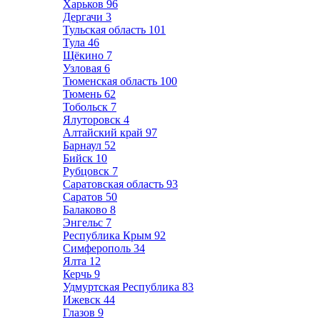
Харьков
96
Дергачи
3
Тульская область
101
Тула
46
Щёкино
7
Узловая
6
Тюменская область
100
Тюмень
62
Тобольск
7
Ялуторовск
4
Алтайский край
97
Барнаул
52
Бийск
10
Рубцовск
7
Саратовская область
93
Саратов
50
Балаково
8
Энгельс
7
Республика Крым
92
Симферополь
34
Ялта
12
Керчь
9
Удмуртская Республика
83
Ижевск
44
Глазов
9