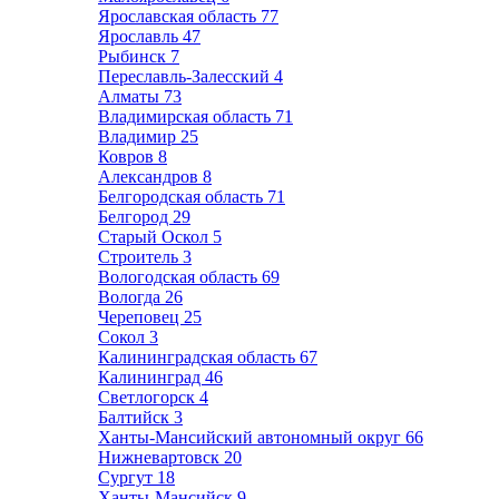
Ярославская область
77
Ярославль
47
Рыбинск
7
Переславль-Залесский
4
Алматы
73
Владимирская область
71
Владимир
25
Ковров
8
Александров
8
Белгородская область
71
Белгород
29
Старый Оскол
5
Строитель
3
Вологодская область
69
Вологда
26
Череповец
25
Сокол
3
Калининградская область
67
Калининград
46
Светлогорск
4
Балтийск
3
Ханты-Мансийский автономный округ
66
Нижневартовск
20
Сургут
18
Ханты-Мансийск
9