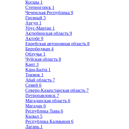
Косшы
1
Степногорск
1
Чеченская Республика
9
Грозный
5
Аргун
1
Урус-Мартан
1
Актюбинская область
9
Актобе
9
Еврейская автономная область
8
Биробиджан
4
Облучье
1
Чуйская область
8
Кант
3
Кара-Балта
1
Токмок
1
Абай область
7
Семей
6
Северо-Казахстанская область
7
Петропавловск
7
Магаданская область
6
Магадан
6
Республика Тыва
6
Кызыл
5
Республика Калмыкия
6
Лагань
1