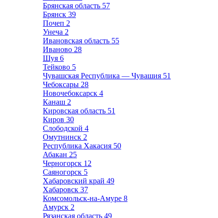
Брянская область
57
Брянск
39
Почеп
2
Унеча
2
Ивановская область
55
Иваново
28
Шуя
6
Тейково
5
Чувашская Республика — Чувашия
51
Чебоксары
28
Новочебоксарск
4
Канаш
2
Кировская область
51
Киров
30
Слободской
4
Омутнинск
2
Республика Хакасия
50
Абакан
25
Черногорск
12
Саяногорск
5
Хабаровский край
49
Хабаровск
37
Комсомольск-на-Амуре
8
Амурск
2
Рязанская область
49