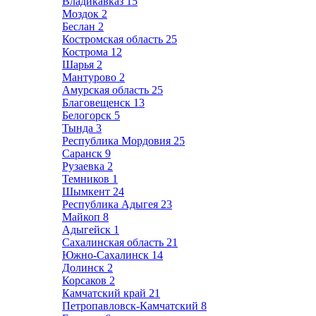
Владикавказ
15
Моздок
2
Беслан
2
Костромская область
25
Кострома
12
Шарья
2
Мантурово
2
Амурская область
25
Благовещенск
13
Белогорск
5
Тында
3
Республика Мордовия
25
Саранск
9
Рузаевка
2
Темников
1
Шымкент
24
Республика Адыгея
23
Майкоп
8
Адыгейск
1
Сахалинская область
21
Южно-Сахалинск
14
Долинск
2
Корсаков
2
Камчатский край
21
Петропавловск-Камчатский
8