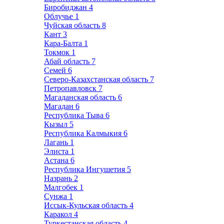
Биробиджан
4
Облучье
1
Чуйская область
8
Кант
3
Кара-Балта
1
Токмок
1
Абай область
7
Семей
6
Северо-Казахстанская область
7
Петропавловск
7
Магаданская область
6
Магадан
6
Республика Тыва
6
Кызыл
5
Республика Калмыкия
6
Лагань
1
Элиста
1
Астана
6
Республика Ингушетия
5
Назрань
2
Малгобек
1
Сунжа
1
Иссык-Кульская область
4
Каракол
4
Туркестанская область
4