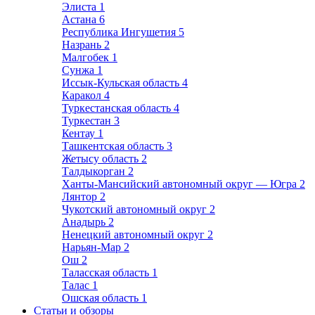
Элиста
1
Астана
6
Республика Ингушетия
5
Назрань
2
Малгобек
1
Сунжа
1
Иссык-Кульская область
4
Каракол
4
Туркестанская область
4
Туркестан
3
Кентау
1
Ташкентская область
3
Жетысу область
2
Талдыкорган
2
Ханты-Мансийский автономный округ — Югра
2
Лянтор
2
Чукотский автономный округ
2
Анадырь
2
Ненецкий автономный округ
2
Нарьян-Мар
2
Ош
2
Таласская область
1
Талас
1
Ошская область
1
Статьи и обзоры