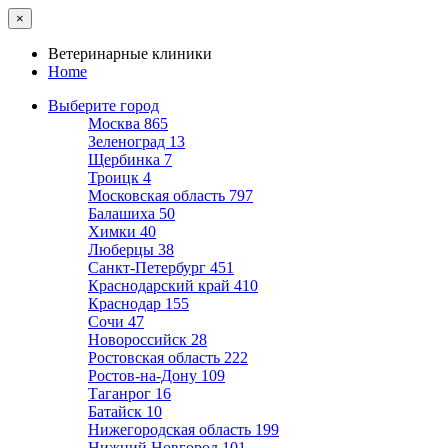
×
Ветеринарные клиники
Home
Выберите город
Москва
865
Зеленоград
13
Щербинка
7
Троицк
4
Московская область
797
Балашиха
50
Химки
40
Люберцы
38
Санкт-Петербург
451
Краснодарский край
410
Краснодар
155
Сочи
47
Новороссийск
28
Ростовская область
222
Ростов-на-Дону
109
Таганрог
16
Батайск
10
Нижегородская область
199
Нижний Новгород
101