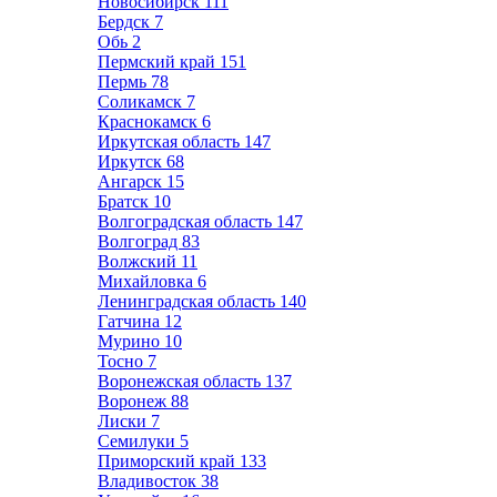
Новосибирск
111
Бердск
7
Обь
2
Пермский край
151
Пермь
78
Соликамск
7
Краснокамск
6
Иркутская область
147
Иркутск
68
Ангарск
15
Братск
10
Волгоградская область
147
Волгоград
83
Волжский
11
Михайловка
6
Ленинградская область
140
Гатчина
12
Мурино
10
Тосно
7
Воронежская область
137
Воронеж
88
Лиски
7
Семилуки
5
Приморский край
133
Владивосток
38