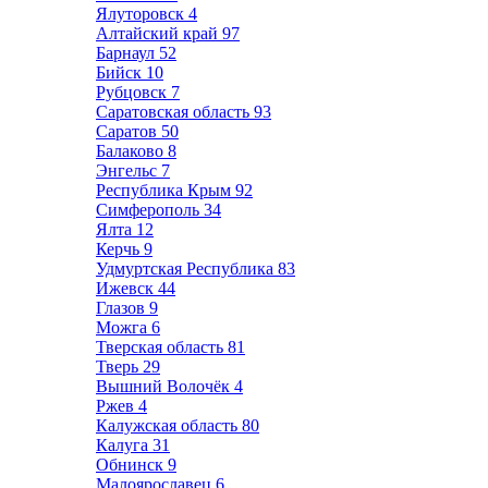
Ялуторовск
4
Алтайский край
97
Барнаул
52
Бийск
10
Рубцовск
7
Саратовская область
93
Саратов
50
Балаково
8
Энгельс
7
Республика Крым
92
Симферополь
34
Ялта
12
Керчь
9
Удмуртская Республика
83
Ижевск
44
Глазов
9
Можга
6
Тверская область
81
Тверь
29
Вышний Волочёк
4
Ржев
4
Калужская область
80
Калуга
31
Обнинск
9
Малоярославец
6