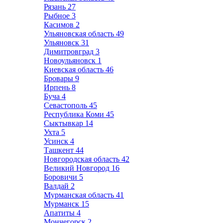
Рязань
27
Рыбное
3
Касимов
2
Ульяновская область
49
Ульяновск
31
Димитровград
3
Новоульяновск
1
Киевская область
46
Бровары
9
Ирпень
8
Буча
4
Севастополь
45
Республика Коми
45
Сыктывкар
14
Ухта
5
Усинск
4
Ташкент
44
Новгородская область
42
Великий Новгород
16
Боровичи
5
Валдай
2
Мурманская область
41
Мурманск
15
Апатиты
4
Мончегорск
2