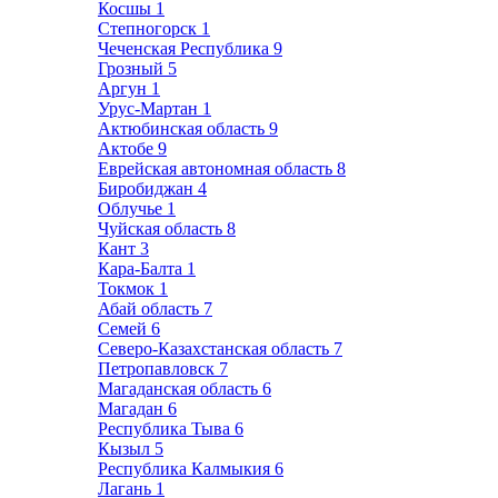
Косшы
1
Степногорск
1
Чеченская Республика
9
Грозный
5
Аргун
1
Урус-Мартан
1
Актюбинская область
9
Актобе
9
Еврейская автономная область
8
Биробиджан
4
Облучье
1
Чуйская область
8
Кант
3
Кара-Балта
1
Токмок
1
Абай область
7
Семей
6
Северо-Казахстанская область
7
Петропавловск
7
Магаданская область
6
Магадан
6
Республика Тыва
6
Кызыл
5
Республика Калмыкия
6
Лагань
1