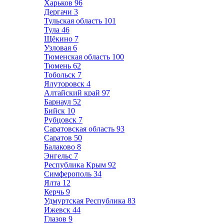
Харьков
96
Дергачи
3
Тульская область
101
Тула
46
Щёкино
7
Узловая
6
Тюменская область
100
Тюмень
62
Тобольск
7
Ялуторовск
4
Алтайский край
97
Барнаул
52
Бийск
10
Рубцовск
7
Саратовская область
93
Саратов
50
Балаково
8
Энгельс
7
Республика Крым
92
Симферополь
34
Ялта
12
Керчь
9
Удмуртская Республика
83
Ижевск
44
Глазов
9