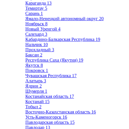
Караганда
13
Темиртау
5
Сарань
1
Ямало-Ненецкий автономный округ
20
Ноябрьск
8
Новый Уренгой
4
Салехард
3
Кабардино-Балкарская Республика
19
Нальчик
10
Прохладный
3
Баксан
2
Республика Саха (Якутия)
19
Якутск
8
Покровск
1
Чувашская Республика
17
Алатырь
3
Ядрин
2
Шумерля
1
Костанайская область
17
Костанай
15
Тобыл
2
Восточно-Казахстанская область
16
Усть-Каменогорск
16
Павлодарская область
15
Павлодар
13