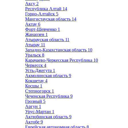
Аксу
2
Республика Алтай
14
Горно-Алтайск
5
Мангистауская область
14
Актау
6
Форт-Шевченко
1
Жанаозен
1
Атырауская область
11
Атырау
11
Западно-Казахстанская область
10
Уральск
8
Карачаево-Черкесская Республика
10
Черкесск
4
Усть-Джегута
1
Акмолинская область
9
Кокшетау
4
Косшы
1
Степногорск
1
Чеченская Республика
9
Грозный
5
Аргун
1
Урус-Мартан
1
Актюбинская область
9
Актобе
9
Еврейская автономная область
8