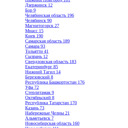
Дзержинск
12
Бор
9
Челябинская область
196
Челябинск
90
Магнитогорск
27
Миасс
15
Киев
190
Самарская область
189
Самара
93
Тольятти
41
Сызрань
12
Свердловская область
183
Екатеринбург
85
Нижний Тагил
14
Березовский
8
Республика Башкортостан
176
Уфа
72
Стерлитамак
9
Октябрьский
8
Республика Татарстан
170
Казань
73
Набережные Челны
21
Альметьевск
7
Новосибирская область
160