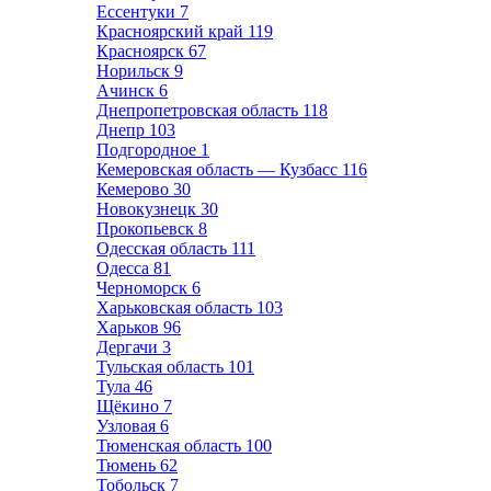
Ессентуки
7
Красноярский край
119
Красноярск
67
Норильск
9
Ачинск
6
Днепропетровская область
118
Днепр
103
Подгородное
1
Кемеровская область — Кузбасс
116
Кемерово
30
Новокузнецк
30
Прокопьевск
8
Одесская область
111
Одесса
81
Черноморск
6
Харьковская область
103
Харьков
96
Дергачи
3
Тульская область
101
Тула
46
Щёкино
7
Узловая
6
Тюменская область
100
Тюмень
62
Тобольск
7