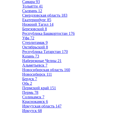
Самара
93
Тольятти
41
Сызрань
12
Свердловская область
183
Екатеринбург
85
Нижний Тагил
14
Березовский
8
Республика Башкортостан
176
Уфа
72
Стерлитамак
9
Октябрьский
8
Республика Татарстан
170
Казань
73
Набережные Челны
21
Альметьевск
7
Новосибирская область
160
Новосибирск
111
Бердск
7
Обь
2
Пермский край
151
Пермь
78
Соликамск
7
Краснокамск
6
Иркутская область
147
Иркутск
68