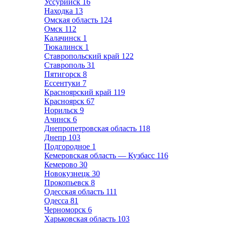
Уссурийск
16
Находка
13
Омская область
124
Омск
112
Калачинск
1
Тюкалинск
1
Ставропольский край
122
Ставрополь
31
Пятигорск
8
Ессентуки
7
Красноярский край
119
Красноярск
67
Норильск
9
Ачинск
6
Днепропетровская область
118
Днепр
103
Подгородное
1
Кемеровская область — Кузбасс
116
Кемерово
30
Новокузнецк
30
Прокопьевск
8
Одесская область
111
Одесса
81
Черноморск
6
Харьковская область
103