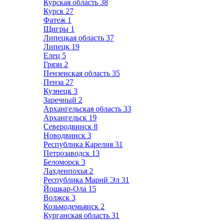
Курская область
38
Курск
27
Фатеж
1
Щигры
1
Липецкая область
37
Липецк
19
Елец
5
Грязи
2
Пензенская область
35
Пенза
27
Кузнецк
3
Заречный
2
Архангельская область
33
Архангельск
19
Северодвинск
8
Новодвинск
3
Республика Карелия
31
Петрозаводск
13
Беломорск
3
Лахденпохья
2
Республика Марий Эл
31
Йошкар-Ола
15
Волжск
3
Козьмодемьянск
2
Курганская область
31