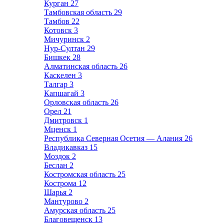
Курган
27
Тамбовская область
29
Тамбов
22
Котовск
3
Мичуринск
2
Нур-Султан
29
Бишкек
28
Алматинская область
26
Каскелен
3
Талгар
3
Капшагай
3
Орловская область
26
Орел
21
Дмитровск
1
Мценск
1
Республика Северная Осетия — Алания
26
Владикавказ
15
Моздок
2
Беслан
2
Костромская область
25
Кострома
12
Шарья
2
Мантурово
2
Амурская область
25
Благовещенск
13