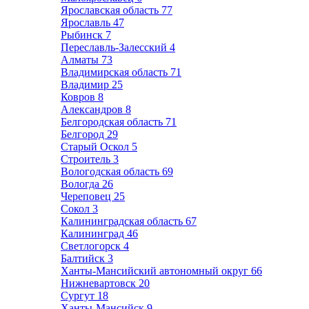
Ярославская область
77
Ярославль
47
Рыбинск
7
Переславль-Залесский
4
Алматы
73
Владимирская область
71
Владимир
25
Ковров
8
Александров
8
Белгородская область
71
Белгород
29
Старый Оскол
5
Строитель
3
Вологодская область
69
Вологда
26
Череповец
25
Сокол
3
Калининградская область
67
Калининград
46
Светлогорск
4
Балтийск
3
Ханты-Мансийский автономный округ
66
Нижневартовск
20
Сургут
18
Ханты-Мансийск
9