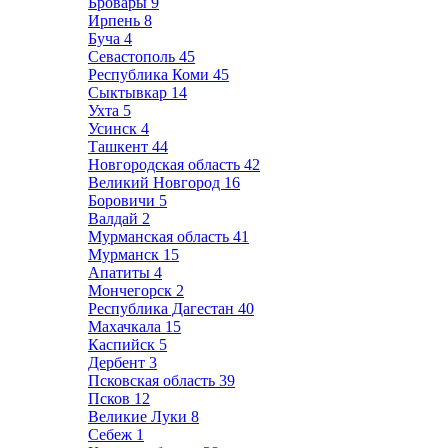
Бровары
9
Ирпень
8
Буча
4
Севастополь
45
Республика Коми
45
Сыктывкар
14
Ухта
5
Усинск
4
Ташкент
44
Новгородская область
42
Великий Новгород
16
Боровичи
5
Валдай
2
Мурманская область
41
Мурманск
15
Апатиты
4
Мончегорск
2
Республика Дагестан
40
Махачкала
15
Каспийск
5
Дербент
3
Псковская область
39
Псков
12
Великие Луки
8
Себеж
1