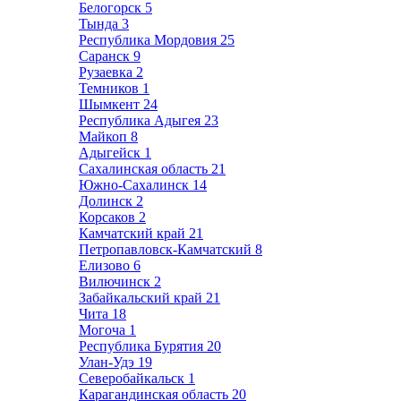
Белогорск
5
Тында
3
Республика Мордовия
25
Саранск
9
Рузаевка
2
Темников
1
Шымкент
24
Республика Адыгея
23
Майкоп
8
Адыгейск
1
Сахалинская область
21
Южно-Сахалинск
14
Долинск
2
Корсаков
2
Камчатский край
21
Петропавловск-Камчатский
8
Елизово
6
Вилючинск
2
Забайкальский край
21
Чита
18
Могоча
1
Республика Бурятия
20
Улан-Удэ
19
Северобайкальск
1
Карагандинская область
20