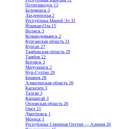
Петрозаводск
13
Беломорск
3
Лахденпохья
2
Республика Марий Эл
31
Йошкар-Ола
15
Волжск
3
Козьмодемьянск
2
Курганская область
31
Курган
27
Тамбовская область
29
Тамбов
22
Котовск
3
Мичуринск
2
Нур-Султан
29
Бишкек
28
Алматинская область
26
Каскелен
3
Талгар
3
Капшагай
3
Орловская область
26
Орел
21
Дмитровск
1
Мценск
1
Республика Северная Осетия — Алания
26