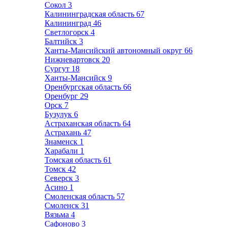
Сокол
3
Калининградская область
67
Калининград
46
Светлогорск
4
Балтийск
3
Ханты-Мансийский автономный округ
66
Нижневартовск
20
Сургут
18
Ханты-Мансийск
9
Оренбургская область
66
Оренбург
29
Орск
7
Бузулук
6
Астраханская область
64
Астрахань
47
Знаменск
1
Харабали
1
Томская область
61
Томск
42
Северск
3
Асино
1
Смоленская область
57
Смоленск
31
Вязьма
4
Сафоново
3