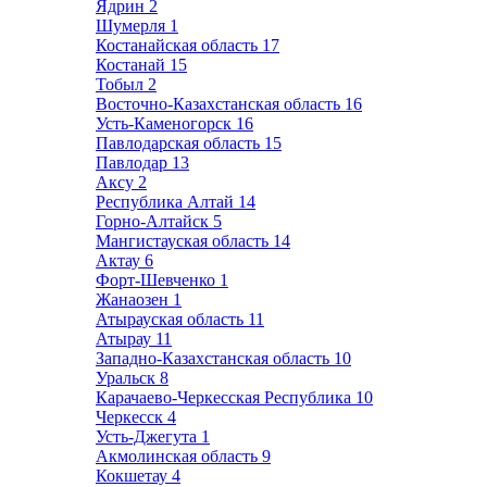
Ядрин
2
Шумерля
1
Костанайская область
17
Костанай
15
Тобыл
2
Восточно-Казахстанская область
16
Усть-Каменогорск
16
Павлодарская область
15
Павлодар
13
Аксу
2
Республика Алтай
14
Горно-Алтайск
5
Мангистауская область
14
Актау
6
Форт-Шевченко
1
Жанаозен
1
Атырауская область
11
Атырау
11
Западно-Казахстанская область
10
Уральск
8
Карачаево-Черкесская Республика
10
Черкесск
4
Усть-Джегута
1
Акмолинская область
9
Кокшетау
4