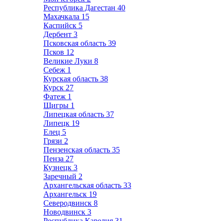
Республика Дагестан
40
Махачкала
15
Каспийск
5
Дербент
3
Псковская область
39
Псков
12
Великие Луки
8
Себеж
1
Курская область
38
Курск
27
Фатеж
1
Щигры
1
Липецкая область
37
Липецк
19
Елец
5
Грязи
2
Пензенская область
35
Пенза
27
Кузнецк
3
Заречный
2
Архангельская область
33
Архангельск
19
Северодвинск
8
Новодвинск
3
Республика Карелия
31