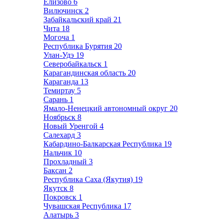
Елизово
6
Вилючинск
2
Забайкальский край
21
Чита
18
Могоча
1
Республика Бурятия
20
Улан-Удэ
19
Северобайкальск
1
Карагандинская область
20
Караганда
13
Темиртау
5
Сарань
1
Ямало-Ненецкий автономный округ
20
Ноябрьск
8
Новый Уренгой
4
Салехард
3
Кабардино-Балкарская Республика
19
Нальчик
10
Прохладный
3
Баксан
2
Республика Саха (Якутия)
19
Якутск
8
Покровск
1
Чувашская Республика
17
Алатырь
3