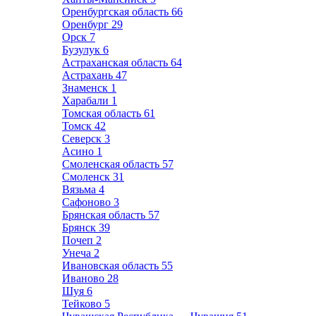
Оренбургская область
66
Оренбург
29
Орск
7
Бузулук
6
Астраханская область
64
Астрахань
47
Знаменск
1
Харабали
1
Томская область
61
Томск
42
Северск
3
Асино
1
Смоленская область
57
Смоленск
31
Вязьма
4
Сафоново
3
Брянская область
57
Брянск
39
Почеп
2
Унеча
2
Ивановская область
55
Иваново
28
Шуя
6
Тейково
5