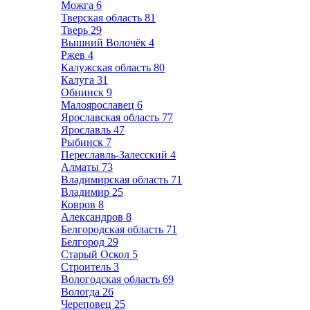
Можга
6
Тверская область
81
Тверь
29
Вышний Волочёк
4
Ржев
4
Калужская область
80
Калуга
31
Обнинск
9
Малоярославец
6
Ярославская область
77
Ярославль
47
Рыбинск
7
Переславль-Залесский
4
Алматы
73
Владимирская область
71
Владимир
25
Ковров
8
Александров
8
Белгородская область
71
Белгород
29
Старый Оскол
5
Строитель
3
Вологодская область
69
Вологда
26
Череповец
25