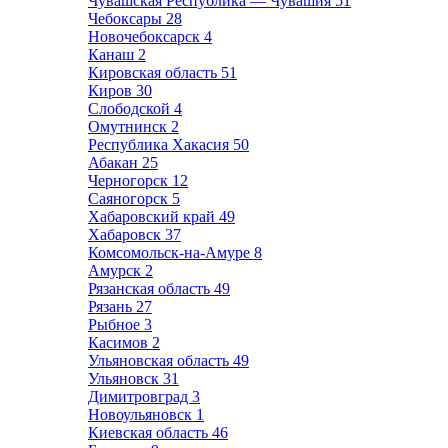
Чувашская Республика — Чувашия
51
Чебоксары
28
Новочебоксарск
4
Канаш
2
Кировская область
51
Киров
30
Слободской
4
Омутнинск
2
Республика Хакасия
50
Абакан
25
Черногорск
12
Саяногорск
5
Хабаровский край
49
Хабаровск
37
Комсомольск-на-Амуре
8
Амурск
2
Рязанская область
49
Рязань
27
Рыбное
3
Касимов
2
Ульяновская область
49
Ульяновск
31
Димитровград
3
Новоульяновск
1
Киевская область
46