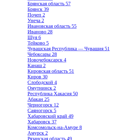
Брянская область
57
Брянск
39
Почеп
2
Унеча
2
Ивановская область
55
Иваново
28
Шуя
6
Тейково
5
Чувашская Республика — Чувашия
51
Чебоксары
28
Новочебоксарск
4
Канаш
2
Кировская область
51
Киров
30
Слободской
4
Омутнинск
2
Республика Хакасия
50
Абакан
25
Черногорск
12
Саяногорск
5
Хабаровский край
49
Хабаровск
37
Комсомольск-на-Амуре
8
Амурск
2
Рязанская область
49