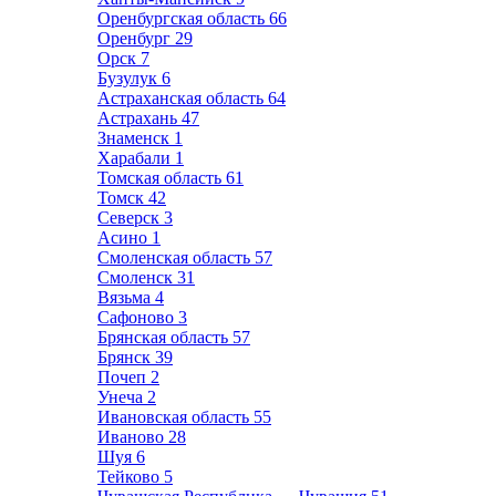
Оренбургская область
66
Оренбург
29
Орск
7
Бузулук
6
Астраханская область
64
Астрахань
47
Знаменск
1
Харабали
1
Томская область
61
Томск
42
Северск
3
Асино
1
Смоленская область
57
Смоленск
31
Вязьма
4
Сафоново
3
Брянская область
57
Брянск
39
Почеп
2
Унеча
2
Ивановская область
55
Иваново
28
Шуя
6
Тейково
5