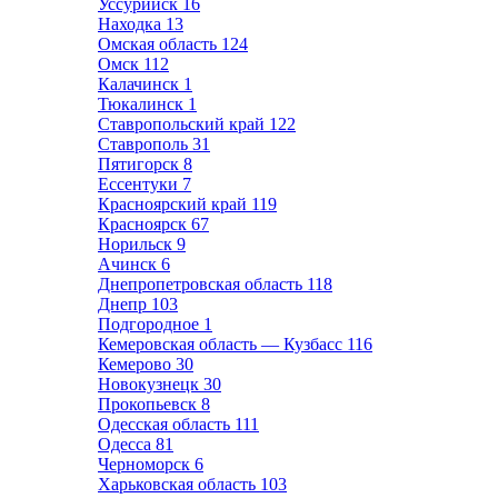
Уссурийск
16
Находка
13
Омская область
124
Омск
112
Калачинск
1
Тюкалинск
1
Ставропольский край
122
Ставрополь
31
Пятигорск
8
Ессентуки
7
Красноярский край
119
Красноярск
67
Норильск
9
Ачинск
6
Днепропетровская область
118
Днепр
103
Подгородное
1
Кемеровская область — Кузбасс
116
Кемерово
30
Новокузнецк
30
Прокопьевск
8
Одесская область
111
Одесса
81
Черноморск
6
Харьковская область
103