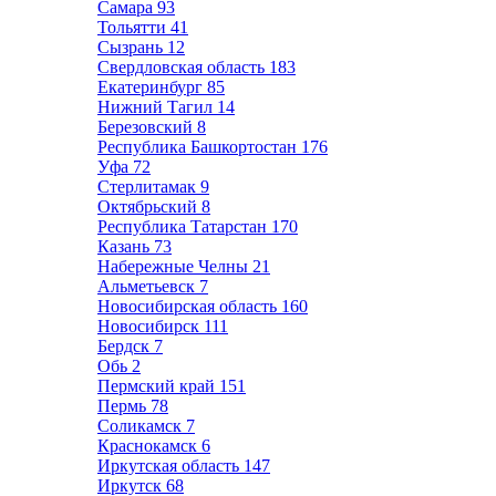
Самара
93
Тольятти
41
Сызрань
12
Свердловская область
183
Екатеринбург
85
Нижний Тагил
14
Березовский
8
Республика Башкортостан
176
Уфа
72
Стерлитамак
9
Октябрьский
8
Республика Татарстан
170
Казань
73
Набережные Челны
21
Альметьевск
7
Новосибирская область
160
Новосибирск
111
Бердск
7
Обь
2
Пермский край
151
Пермь
78
Соликамск
7
Краснокамск
6
Иркутская область
147
Иркутск
68