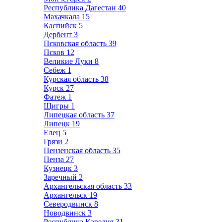
Республика Дагестан
40
Махачкала
15
Каспийск
5
Дербент
3
Псковская область
39
Псков
12
Великие Луки
8
Себеж
1
Курская область
38
Курск
27
Фатеж
1
Щигры
1
Липецкая область
37
Липецк
19
Елец
5
Грязи
2
Пензенская область
35
Пенза
27
Кузнецк
3
Заречный
2
Архангельская область
33
Архангельск
19
Северодвинск
8
Новодвинск
3
Республика Карелия
31