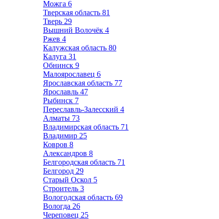
Можга
6
Тверская область
81
Тверь
29
Вышний Волочёк
4
Ржев
4
Калужская область
80
Калуга
31
Обнинск
9
Малоярославец
6
Ярославская область
77
Ярославль
47
Рыбинск
7
Переславль-Залесский
4
Алматы
73
Владимирская область
71
Владимир
25
Ковров
8
Александров
8
Белгородская область
71
Белгород
29
Старый Оскол
5
Строитель
3
Вологодская область
69
Вологда
26
Череповец
25