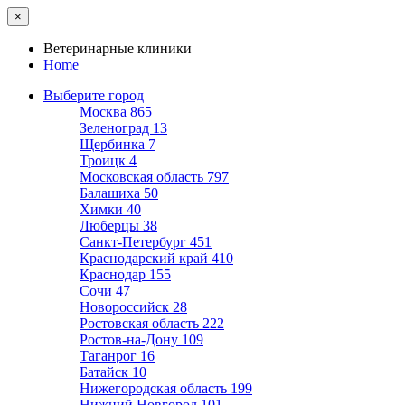
×
Ветеринарные клиники
Home
Выберите город
Москва
865
Зеленоград
13
Щербинка
7
Троицк
4
Московская область
797
Балашиха
50
Химки
40
Люберцы
38
Санкт-Петербург
451
Краснодарский край
410
Краснодар
155
Сочи
47
Новороссийск
28
Ростовская область
222
Ростов-на-Дону
109
Таганрог
16
Батайск
10
Нижегородская область
199
Нижний Новгород
101