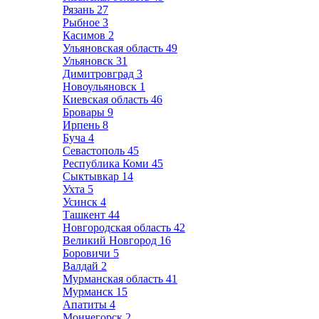
Рязань
27
Рыбное
3
Касимов
2
Ульяновская область
49
Ульяновск
31
Димитровград
3
Новоульяновск
1
Киевская область
46
Бровары
9
Ирпень
8
Буча
4
Севастополь
45
Республика Коми
45
Сыктывкар
14
Ухта
5
Усинск
4
Ташкент
44
Новгородская область
42
Великий Новгород
16
Боровичи
5
Валдай
2
Мурманская область
41
Мурманск
15
Апатиты
4
Мончегорск
2