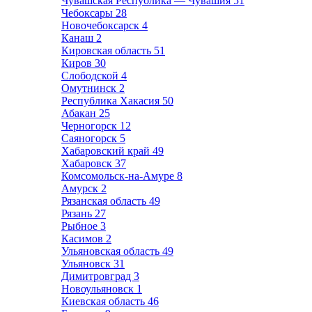
Чувашская Республика — Чувашия
51
Чебоксары
28
Новочебоксарск
4
Канаш
2
Кировская область
51
Киров
30
Слободской
4
Омутнинск
2
Республика Хакасия
50
Абакан
25
Черногорск
12
Саяногорск
5
Хабаровский край
49
Хабаровск
37
Комсомольск-на-Амуре
8
Амурск
2
Рязанская область
49
Рязань
27
Рыбное
3
Касимов
2
Ульяновская область
49
Ульяновск
31
Димитровград
3
Новоульяновск
1
Киевская область
46