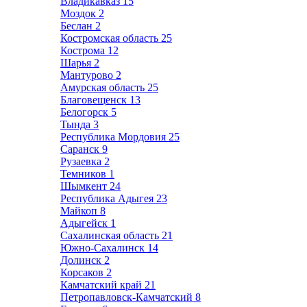
Владикавказ
15
Моздок
2
Беслан
2
Костромская область
25
Кострома
12
Шарья
2
Мантурово
2
Амурская область
25
Благовещенск
13
Белогорск
5
Тында
3
Республика Мордовия
25
Саранск
9
Рузаевка
2
Темников
1
Шымкент
24
Республика Адыгея
23
Майкоп
8
Адыгейск
1
Сахалинская область
21
Южно-Сахалинск
14
Долинск
2
Корсаков
2
Камчатский край
21
Петропавловск-Камчатский
8