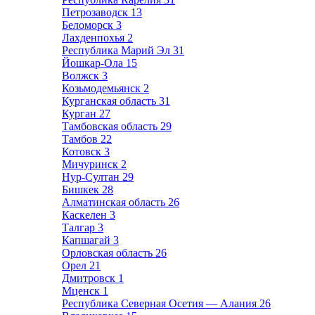
Петрозаводск
13
Беломорск
3
Лахденпохья
2
Республика Марий Эл
31
Йошкар-Ола
15
Волжск
3
Козьмодемьянск
2
Курганская область
31
Курган
27
Тамбовская область
29
Тамбов
22
Котовск
3
Мичуринск
2
Нур-Султан
29
Бишкек
28
Алматинская область
26
Каскелен
3
Талгар
3
Капшагай
3
Орловская область
26
Орел
21
Дмитровск
1
Мценск
1
Республика Северная Осетия — Алания
26