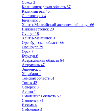
Сокол
3
Калининградская область
67
Калининград
46
Светлогорск
4
Балтийск
3
Ханты-Мансийский автономный округ
66
Нижневартовск
20
Сургут
18
Ханты-Мансийск
9
Оренбургская область
66
Оренбург
29
Орск
7
Бузулук
6
Астраханская область
64
Астрахань
47
Знаменск
1
Харабали
1
Томская область
61
Томск
42
Северск
3
Асино
1
Смоленская область
57
Смоленск
31
Вязьма
4
Сафоново
3