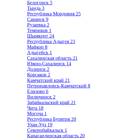
Белогорск
5
Тында
3
Республика Мордовия
25
Саранск
9
Рузаевка
2
Темников
1
Шымкент
24
Республика Адыгея
23
Майкоп
8
Адыгейск
1
Сахалинская область
21
Южно-Сахалинск
14
Долинск
2
Корсаков
2
Камчатский край
21
Петропавловск-Камчатский
8
Елизово
6
Вилючинск
2
Забайкальский край
21
Чита
18
Могоча
1
Республика Бурятия
20
Улан-Удэ
19
Северобайкальск
1
Карагандинская область
20