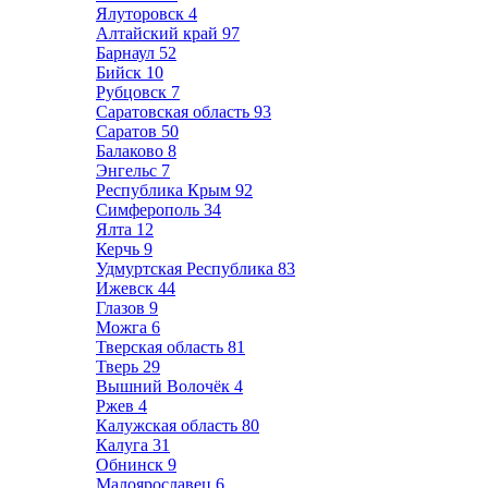
Ялуторовск
4
Алтайский край
97
Барнаул
52
Бийск
10
Рубцовск
7
Саратовская область
93
Саратов
50
Балаково
8
Энгельс
7
Республика Крым
92
Симферополь
34
Ялта
12
Керчь
9
Удмуртская Республика
83
Ижевск
44
Глазов
9
Можга
6
Тверская область
81
Тверь
29
Вышний Волочёк
4
Ржев
4
Калужская область
80
Калуга
31
Обнинск
9
Малоярославец
6