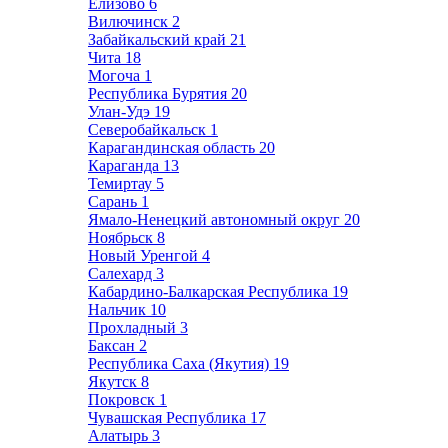
Елизово
6
Вилючинск
2
Забайкальский край
21
Чита
18
Могоча
1
Республика Бурятия
20
Улан-Удэ
19
Северобайкальск
1
Карагандинская область
20
Караганда
13
Темиртау
5
Сарань
1
Ямало-Ненецкий автономный округ
20
Ноябрьск
8
Новый Уренгой
4
Салехард
3
Кабардино-Балкарская Республика
19
Нальчик
10
Прохладный
3
Баксан
2
Республика Саха (Якутия)
19
Якутск
8
Покровск
1
Чувашская Республика
17
Алатырь
3