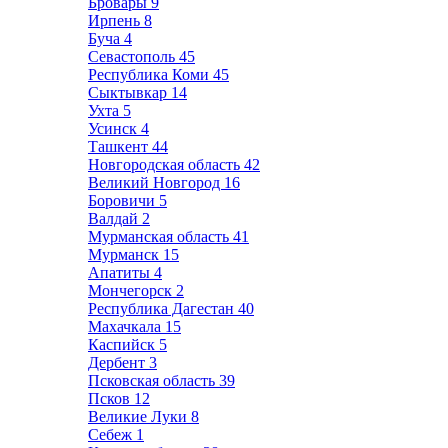
Бровары
9
Ирпень
8
Буча
4
Севастополь
45
Республика Коми
45
Сыктывкар
14
Ухта
5
Усинск
4
Ташкент
44
Новгородская область
42
Великий Новгород
16
Боровичи
5
Валдай
2
Мурманская область
41
Мурманск
15
Апатиты
4
Мончегорск
2
Республика Дагестан
40
Махачкала
15
Каспийск
5
Дербент
3
Псковская область
39
Псков
12
Великие Луки
8
Себеж
1