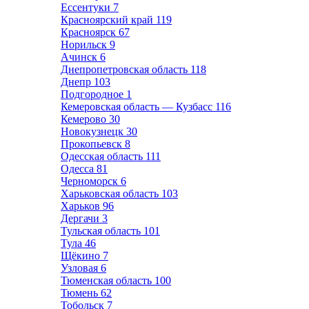
Ессентуки
7
Красноярский край
119
Красноярск
67
Норильск
9
Ачинск
6
Днепропетровская область
118
Днепр
103
Подгородное
1
Кемеровская область — Кузбасс
116
Кемерово
30
Новокузнецк
30
Прокопьевск
8
Одесская область
111
Одесса
81
Черноморск
6
Харьковская область
103
Харьков
96
Дергачи
3
Тульская область
101
Тула
46
Щёкино
7
Узловая
6
Тюменская область
100
Тюмень
62
Тобольск
7