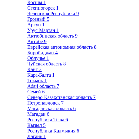
Косшы
1
Степногорск
1
Чеченская Республика
9
Грозный
5
Аргун
1
Урус-Мартан
1
Актюбинская область
9
Актобе
9
Еврейская автономная область
8
Биробиджан
4
Облучье
1
Чуйская область
8
Кант
3
Кара-Балта
1
Токмок
1
Абай область
7
Семей
6
Северо-Казахстанская область
7
Петропавловск
7
Магаданская область
6
Магадан
6
Республика Тыва
6
Кызыл
5
Республика Калмыкия
6
Лагань
1