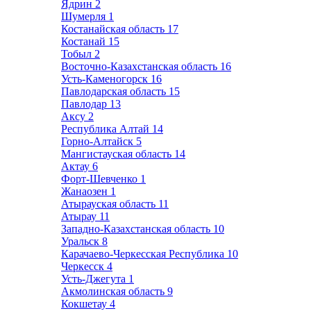
Ядрин
2
Шумерля
1
Костанайская область
17
Костанай
15
Тобыл
2
Восточно-Казахстанская область
16
Усть-Каменогорск
16
Павлодарская область
15
Павлодар
13
Аксу
2
Республика Алтай
14
Горно-Алтайск
5
Мангистауская область
14
Актау
6
Форт-Шевченко
1
Жанаозен
1
Атырауская область
11
Атырау
11
Западно-Казахстанская область
10
Уральск
8
Карачаево-Черкесская Республика
10
Черкесск
4
Усть-Джегута
1
Акмолинская область
9
Кокшетау
4