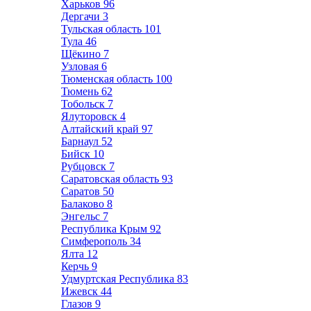
Харьков
96
Дергачи
3
Тульская область
101
Тула
46
Щёкино
7
Узловая
6
Тюменская область
100
Тюмень
62
Тобольск
7
Ялуторовск
4
Алтайский край
97
Барнаул
52
Бийск
10
Рубцовск
7
Саратовская область
93
Саратов
50
Балаково
8
Энгельс
7
Республика Крым
92
Симферополь
34
Ялта
12
Керчь
9
Удмуртская Республика
83
Ижевск
44
Глазов
9