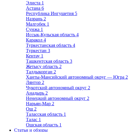
Элиста
1
Астана
6
Республика Ингушетия
5
Назрань
2
Малгобек
1
Сунжа
1
Иссык-Кульская область
4
Каракол
4
Туркестанская область
4
Туркестан
3
Кентау
1
Ташкентская область
3
Жетысу область
2
Талдыкорган
2
Ханты-Мансийский автономный округ — Югра
2
Лянтор
2
Чукотский автономный округ
2
Анадырь
2
Ненецкий автономный округ
2
Нарьян-Мар
2
Ош
2
Таласская область
1
Талас
1
Ошская область
1
Статьи и обзоры