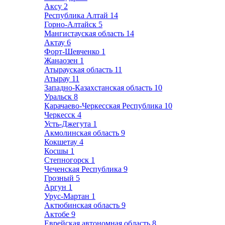
Аксу
2
Республика Алтай
14
Горно-Алтайск
5
Мангистауская область
14
Актау
6
Форт-Шевченко
1
Жанаозен
1
Атырауская область
11
Атырау
11
Западно-Казахстанская область
10
Уральск
8
Карачаево-Черкесская Республика
10
Черкесск
4
Усть-Джегута
1
Акмолинская область
9
Кокшетау
4
Косшы
1
Степногорск
1
Чеченская Республика
9
Грозный
5
Аргун
1
Урус-Мартан
1
Актюбинская область
9
Актобе
9
Еврейская автономная область
8