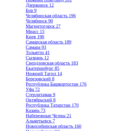
Дзержинск
12
Бор
9
Челябинская область
196
Челябинск
90
Магнитогорск
27
Миасс
15
Киев
190
Самарская область
189
Самара
93
Тольятти
41
Сызрань
12
Свердловская область
183
Екатеринбург
85
Нижний Тагил
14
Березовский
8
Республика Башкортостан
176
Уфа
72
Стерлитамак
9
Октябрьский
8
Республика Татарстан
170
Казань
73
Набережные Челны
21
Альметьевск
7
Новосибирская область
160