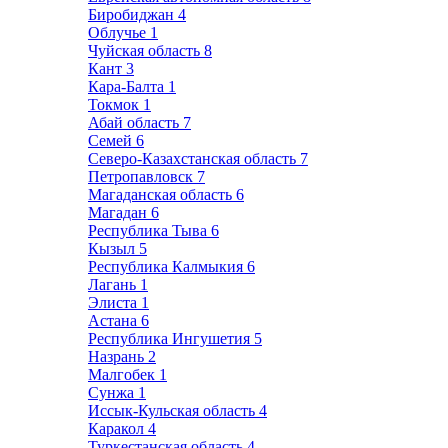
Биробиджан
4
Облучье
1
Чуйская область
8
Кант
3
Кара-Балта
1
Токмок
1
Абай область
7
Семей
6
Северо-Казахстанская область
7
Петропавловск
7
Магаданская область
6
Магадан
6
Республика Тыва
6
Кызыл
5
Республика Калмыкия
6
Лагань
1
Элиста
1
Астана
6
Республика Ингушетия
5
Назрань
2
Малгобек
1
Сунжа
1
Иссык-Кульская область
4
Каракол
4
Туркестанская область
4