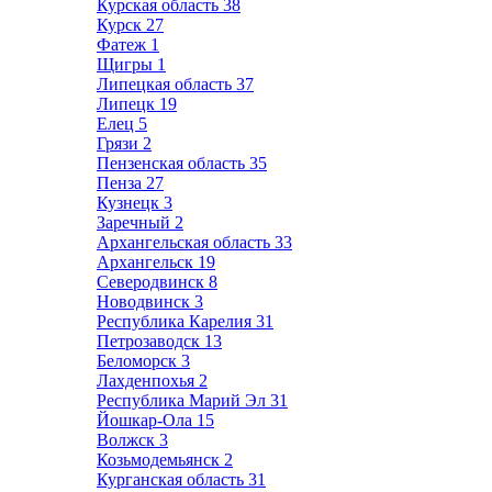
Курская область
38
Курск
27
Фатеж
1
Щигры
1
Липецкая область
37
Липецк
19
Елец
5
Грязи
2
Пензенская область
35
Пенза
27
Кузнецк
3
Заречный
2
Архангельская область
33
Архангельск
19
Северодвинск
8
Новодвинск
3
Республика Карелия
31
Петрозаводск
13
Беломорск
3
Лахденпохья
2
Республика Марий Эл
31
Йошкар-Ола
15
Волжск
3
Козьмодемьянск
2
Курганская область
31