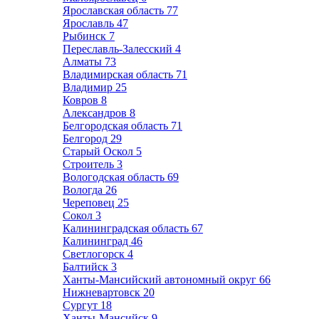
Ярославская область
77
Ярославль
47
Рыбинск
7
Переславль-Залесский
4
Алматы
73
Владимирская область
71
Владимир
25
Ковров
8
Александров
8
Белгородская область
71
Белгород
29
Старый Оскол
5
Строитель
3
Вологодская область
69
Вологда
26
Череповец
25
Сокол
3
Калининградская область
67
Калининград
46
Светлогорск
4
Балтийск
3
Ханты-Мансийский автономный округ
66
Нижневартовск
20
Сургут
18
Ханты-Мансийск
9