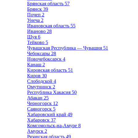
Брянская область
57
Брянск
39
Почеп
2
Унеча
2
Ивановская область
55
Иваново
28
Шуя
6
Тейково
5
Чувашская Республика — Чувашия
51
Чебоксары
28
Новочебоксарск
4
Канаш
2
Кировская область
51
Киров
30
Слободской
4
Омутнинск
2
Республика Хакасия
50
Абакан
25
Черногорск
12
Саяногорск
5
Хабаровский край
49
Хабаровск
37
Комсомольск-на-Амуре
8
Амурск
2
Рязанская область
49