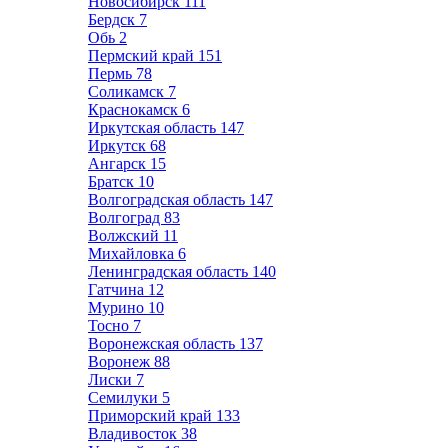
Новосибирск
111
Бердск
7
Обь
2
Пермский край
151
Пермь
78
Соликамск
7
Краснокамск
6
Иркутская область
147
Иркутск
68
Ангарск
15
Братск
10
Волгоградская область
147
Волгоград
83
Волжский
11
Михайловка
6
Ленинградская область
140
Гатчина
12
Мурино
10
Тосно
7
Воронежская область
137
Воронеж
88
Лиски
7
Семилуки
5
Приморский край
133
Владивосток
38