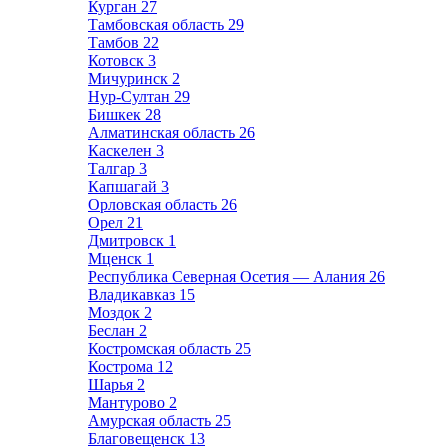
Курган
27
Тамбовская область
29
Тамбов
22
Котовск
3
Мичуринск
2
Нур-Султан
29
Бишкек
28
Алматинская область
26
Каскелен
3
Талгар
3
Капшагай
3
Орловская область
26
Орел
21
Дмитровск
1
Мценск
1
Республика Северная Осетия — Алания
26
Владикавказ
15
Моздок
2
Беслан
2
Костромская область
25
Кострома
12
Шарья
2
Мантурово
2
Амурская область
25
Благовещенск
13