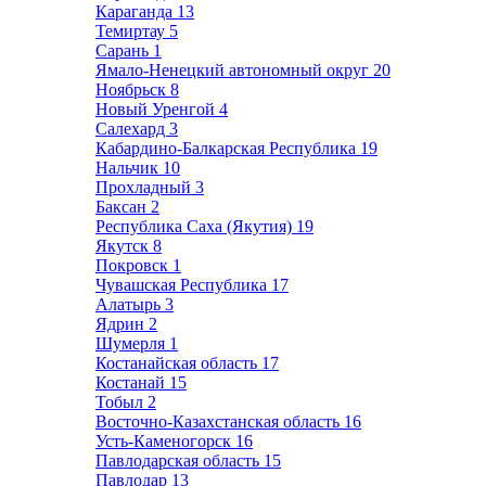
Караганда
13
Темиртау
5
Сарань
1
Ямало-Ненецкий автономный округ
20
Ноябрьск
8
Новый Уренгой
4
Салехард
3
Кабардино-Балкарская Республика
19
Нальчик
10
Прохладный
3
Баксан
2
Республика Саха (Якутия)
19
Якутск
8
Покровск
1
Чувашская Республика
17
Алатырь
3
Ядрин
2
Шумерля
1
Костанайская область
17
Костанай
15
Тобыл
2
Восточно-Казахстанская область
16
Усть-Каменогорск
16
Павлодарская область
15
Павлодар
13