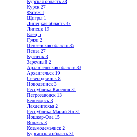
Курская область
38
Курск
27
Фатеж
1
Щигры
1
Липецкая область
37
Липецк
19
Елец
5
Грязи
2
Пензенская область
35
Пенза
27
Кузнецк
3
Заречный
2
Архангельская область
33
Архангельск
19
Северодвинск
8
Новодвинск
3
Республика Карелия
31
Петрозаводск
13
Беломорск
3
Лахденпохья
2
Республика Марий Эл
31
Йошкар-Ола
15
Волжск
3
Козьмодемьянск
2
Курганская область
31