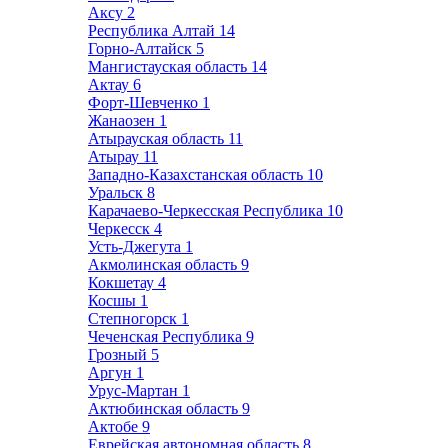
Аксу
2
Республика Алтай
14
Горно-Алтайск
5
Мангистауская область
14
Актау
6
Форт-Шевченко
1
Жанаозен
1
Атырауская область
11
Атырау
11
Западно-Казахстанская область
10
Уральск
8
Карачаево-Черкесская Республика
10
Черкесск
4
Усть-Джегута
1
Акмолинская область
9
Кокшетау
4
Косшы
1
Степногорск
1
Чеченская Республика
9
Грозный
5
Аргун
1
Урус-Мартан
1
Актюбинская область
9
Актобе
9
Еврейская автономная область
8