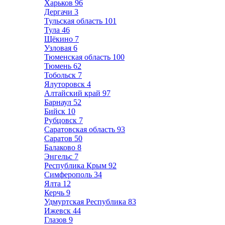
Харьков
96
Дергачи
3
Тульская область
101
Тула
46
Щёкино
7
Узловая
6
Тюменская область
100
Тюмень
62
Тобольск
7
Ялуторовск
4
Алтайский край
97
Барнаул
52
Бийск
10
Рубцовск
7
Саратовская область
93
Саратов
50
Балаково
8
Энгельс
7
Республика Крым
92
Симферополь
34
Ялта
12
Керчь
9
Удмуртская Республика
83
Ижевск
44
Глазов
9