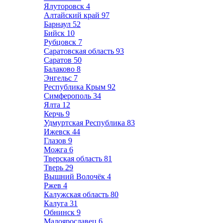
Ялуторовск
4
Алтайский край
97
Барнаул
52
Бийск
10
Рубцовск
7
Саратовская область
93
Саратов
50
Балаково
8
Энгельс
7
Республика Крым
92
Симферополь
34
Ялта
12
Керчь
9
Удмуртская Республика
83
Ижевск
44
Глазов
9
Можга
6
Тверская область
81
Тверь
29
Вышний Волочёк
4
Ржев
4
Калужская область
80
Калуга
31
Обнинск
9
Малоярославец
6