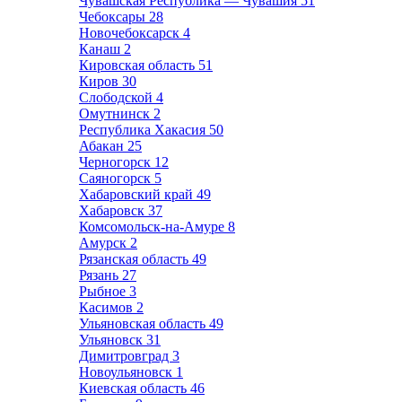
Чувашская Республика — Чувашия
51
Чебоксары
28
Новочебоксарск
4
Канаш
2
Кировская область
51
Киров
30
Слободской
4
Омутнинск
2
Республика Хакасия
50
Абакан
25
Черногорск
12
Саяногорск
5
Хабаровский край
49
Хабаровск
37
Комсомольск-на-Амуре
8
Амурск
2
Рязанская область
49
Рязань
27
Рыбное
3
Касимов
2
Ульяновская область
49
Ульяновск
31
Димитровград
3
Новоульяновск
1
Киевская область
46