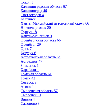
Сокол
3
Калининградская область
67
Калининград
46
Светлогорск
4
Балтийск
3
Ханты-Мансийский автономный округ
66
Нижневартовск
20
Сургут
18
Ханты-Мансийск
9
Оренбургская область
66
Оренбург
29
Орск
7
Бузулук
6
Астраханская область
64
Астрахань
47
Знаменск
1
Харабали
1
Томская область
61
Томск
42
Северск
3
Асино
1
Смоленская область
57
Смоленск
31
Вязьма
4
Сафоново
3