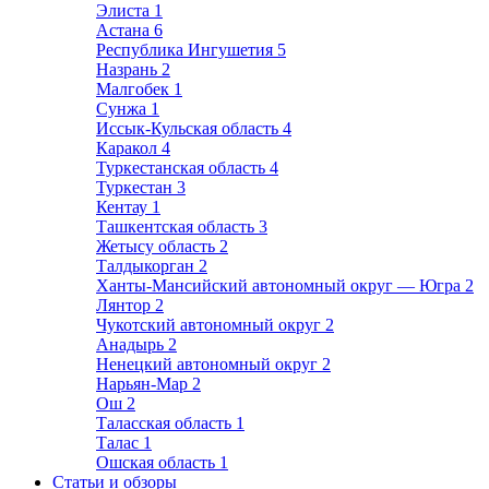
Элиста
1
Астана
6
Республика Ингушетия
5
Назрань
2
Малгобек
1
Сунжа
1
Иссык-Кульская область
4
Каракол
4
Туркестанская область
4
Туркестан
3
Кентау
1
Ташкентская область
3
Жетысу область
2
Талдыкорган
2
Ханты-Мансийский автономный округ — Югра
2
Лянтор
2
Чукотский автономный округ
2
Анадырь
2
Ненецкий автономный округ
2
Нарьян-Мар
2
Ош
2
Таласская область
1
Талас
1
Ошская область
1
Статьи и обзоры