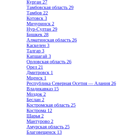
Курган
27
Тамбовская область
29
Тамбов
22
Котовск
3
Мичуринск
2
Нур-Султан
29
Бишкек
28
Алматинская область
26
Каскелен
3
Талгар
3
Капшагай
3
Орловская область
26
Орел
21
Дмитровск
1
Мценск
1
Республика Северная Осетия — Алания
26
Владикавказ
15
Моздок
2
Беслан
2
Костромская область
25
Кострома
12
Шарья
2
Мантурово
2
Амурская область
25
Благовещенск
13