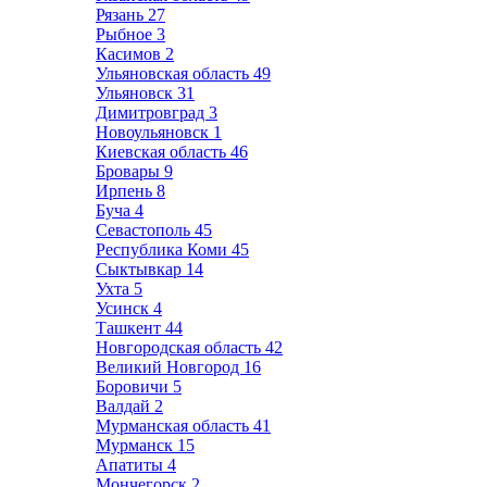
Рязань
27
Рыбное
3
Касимов
2
Ульяновская область
49
Ульяновск
31
Димитровград
3
Новоульяновск
1
Киевская область
46
Бровары
9
Ирпень
8
Буча
4
Севастополь
45
Республика Коми
45
Сыктывкар
14
Ухта
5
Усинск
4
Ташкент
44
Новгородская область
42
Великий Новгород
16
Боровичи
5
Валдай
2
Мурманская область
41
Мурманск
15
Апатиты
4
Мончегорск
2