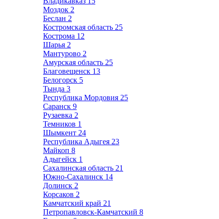
Владикавказ
15
Моздок
2
Беслан
2
Костромская область
25
Кострома
12
Шарья
2
Мантурово
2
Амурская область
25
Благовещенск
13
Белогорск
5
Тында
3
Республика Мордовия
25
Саранск
9
Рузаевка
2
Темников
1
Шымкент
24
Республика Адыгея
23
Майкоп
8
Адыгейск
1
Сахалинская область
21
Южно-Сахалинск
14
Долинск
2
Корсаков
2
Камчатский край
21
Петропавловск-Камчатский
8