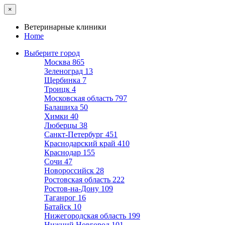
×
Ветеринарные клиники
Home
Выберите город
Москва
865
Зеленоград
13
Щербинка
7
Троицк
4
Московская область
797
Балашиха
50
Химки
40
Люберцы
38
Санкт-Петербург
451
Краснодарский край
410
Краснодар
155
Сочи
47
Новороссийск
28
Ростовская область
222
Ростов-на-Дону
109
Таганрог
16
Батайск
10
Нижегородская область
199
Нижний Новгород
101