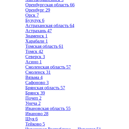
Оренбургская область
66
Оренбург
29
Орск
7
Бузулук
6
Астраханская область
64
Астрахань
47
Знаменск
1
Харабали
1
Томская область
61
Томск
42
Северск
3
Асино
1
Смоленская область
57
Смоленск
31
Вязьма
4
Сафоново
3
Брянская область
57
Брянск
39
Почеп
2
Унеча
2
Ивановская область
55
Иваново
28
Шуя
6
Тейково
5