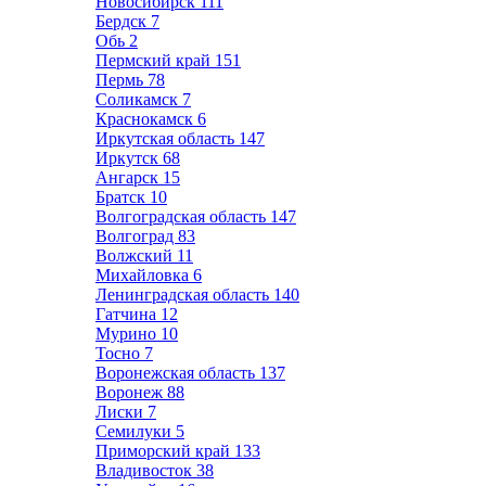
Новосибирск
111
Бердск
7
Обь
2
Пермский край
151
Пермь
78
Соликамск
7
Краснокамск
6
Иркутская область
147
Иркутск
68
Ангарск
15
Братск
10
Волгоградская область
147
Волгоград
83
Волжский
11
Михайловка
6
Ленинградская область
140
Гатчина
12
Мурино
10
Тосно
7
Воронежская область
137
Воронеж
88
Лиски
7
Семилуки
5
Приморский край
133
Владивосток
38