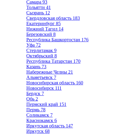
Самара
93
Тольятти
41
Сызрань
12
Свердловская область
183
Екатеринбург
85
Нижний Тагил
14
Березовский
8
Республика Башкортостан
176
Уфа
72
Стерлитамак
9
Октябрьский
8
Республика Татарстан
170
Казань
73
Набережные Челны
21
Альметьевск
7
Новосибирская область
160
Новосибирск
111
Бердск
7
Обь
2
Пермский край
151
Пермь
78
Соликамск
7
Краснокамск
6
Иркутская область
147
Иркутск
68