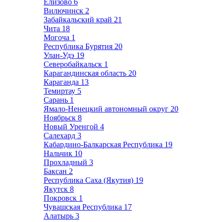
Елизово
6
Вилючинск
2
Забайкальский край
21
Чита
18
Могоча
1
Республика Бурятия
20
Улан-Удэ
19
Северобайкальск
1
Карагандинская область
20
Караганда
13
Темиртау
5
Сарань
1
Ямало-Ненецкий автономный округ
20
Ноябрьск
8
Новый Уренгой
4
Салехард
3
Кабардино-Балкарская Республика
19
Нальчик
10
Прохладный
3
Баксан
2
Республика Саха (Якутия)
19
Якутск
8
Покровск
1
Чувашская Республика
17
Алатырь
3