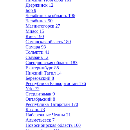
Дзержинск
12
Бор
9
Челябинская область
196
Челябинск
90
Магнитогорск
27
Миасс
15
Киев
190
Самарская область
189
Самара
93
Тольятти
41
Сызрань
12
Свердловская область
183
Екатеринбург
85
Нижний Тагил
14
Березовский
8
Республика Башкортостан
176
Уфа
72
Стерлитамак
9
Октябрьский
8
Республика Татарстан
170
Казань
73
Набережные Челны
21
Альметьевск
7
Новосибирская область
160