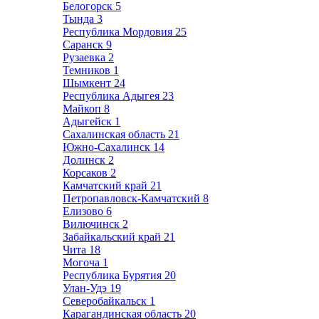
Белогорск
5
Тында
3
Республика Мордовия
25
Саранск
9
Рузаевка
2
Темников
1
Шымкент
24
Республика Адыгея
23
Майкоп
8
Адыгейск
1
Сахалинская область
21
Южно-Сахалинск
14
Долинск
2
Корсаков
2
Камчатский край
21
Петропавловск-Камчатский
8
Елизово
6
Вилючинск
2
Забайкальский край
21
Чита
18
Могоча
1
Республика Бурятия
20
Улан-Удэ
19
Северобайкальск
1
Карагандинская область
20