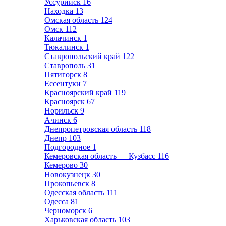
Уссурийск
16
Находка
13
Омская область
124
Омск
112
Калачинск
1
Тюкалинск
1
Ставропольский край
122
Ставрополь
31
Пятигорск
8
Ессентуки
7
Красноярский край
119
Красноярск
67
Норильск
9
Ачинск
6
Днепропетровская область
118
Днепр
103
Подгородное
1
Кемеровская область — Кузбасс
116
Кемерово
30
Новокузнецк
30
Прокопьевск
8
Одесская область
111
Одесса
81
Черноморск
6
Харьковская область
103