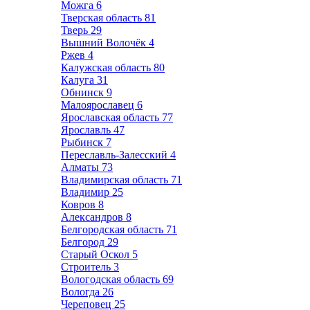
Можга
6
Тверская область
81
Тверь
29
Вышний Волочёк
4
Ржев
4
Калужская область
80
Калуга
31
Обнинск
9
Малоярославец
6
Ярославская область
77
Ярославль
47
Рыбинск
7
Переславль-Залесский
4
Алматы
73
Владимирская область
71
Владимир
25
Ковров
8
Александров
8
Белгородская область
71
Белгород
29
Старый Оскол
5
Строитель
3
Вологодская область
69
Вологда
26
Череповец
25