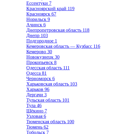
Ессентуки
7
Красноярский край
119
Красноярск
67
Норильск
9
Ачинск
6
Днепропетровская область
118
Днепр
103
Подгородное
1
Кемеровская область — Кузбасс
116
Кемерово
30
Новокузнецк
30
Прокопьевск
8
Одесская область
111
Одесса
81
Черноморск
6
Харьковская область
103
Харьков
96
Дергачи
3
Тульская область
101
Тула
46
Щёкино
7
Узловая
6
Тюменская область
100
Тюмень
62
Тобольск
7