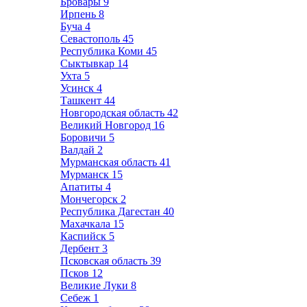
Бровары
9
Ирпень
8
Буча
4
Севастополь
45
Республика Коми
45
Сыктывкар
14
Ухта
5
Усинск
4
Ташкент
44
Новгородская область
42
Великий Новгород
16
Боровичи
5
Валдай
2
Мурманская область
41
Мурманск
15
Апатиты
4
Мончегорск
2
Республика Дагестан
40
Махачкала
15
Каспийск
5
Дербент
3
Псковская область
39
Псков
12
Великие Луки
8
Себеж
1