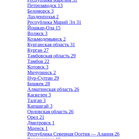
Петрозаводск
13
Беломорск
3
Лахденпохья
2
Республика Марий Эл
31
Йошкар-Ола
15
Волжск
3
Козьмодемьянск
2
Курганская область
31
Курган
27
Тамбовская область
29
Тамбов
22
Котовск
3
Мичуринск
2
Нур-Султан
29
Бишкек
28
Алматинская область
26
Каскелен
3
Талгар
3
Капшагай
3
Орловская область
26
Орел
21
Дмитровск
1
Мценск
1
Республика Северная Осетия — Алания
26