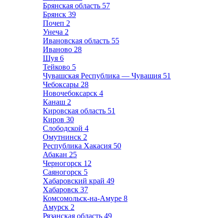
Брянская область
57
Брянск
39
Почеп
2
Унеча
2
Ивановская область
55
Иваново
28
Шуя
6
Тейково
5
Чувашская Республика — Чувашия
51
Чебоксары
28
Новочебоксарск
4
Канаш
2
Кировская область
51
Киров
30
Слободской
4
Омутнинск
2
Республика Хакасия
50
Абакан
25
Черногорск
12
Саяногорск
5
Хабаровский край
49
Хабаровск
37
Комсомольск-на-Амуре
8
Амурск
2
Рязанская область
49