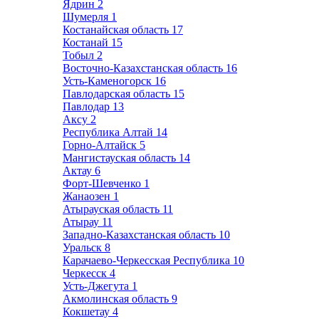
Ядрин
2
Шумерля
1
Костанайская область
17
Костанай
15
Тобыл
2
Восточно-Казахстанская область
16
Усть-Каменогорск
16
Павлодарская область
15
Павлодар
13
Аксу
2
Республика Алтай
14
Горно-Алтайск
5
Мангистауская область
14
Актау
6
Форт-Шевченко
1
Жанаозен
1
Атырауская область
11
Атырау
11
Западно-Казахстанская область
10
Уральск
8
Карачаево-Черкесская Республика
10
Черкесск
4
Усть-Джегута
1
Акмолинская область
9
Кокшетау
4