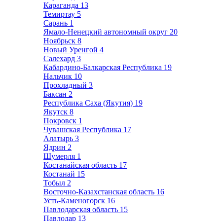
Караганда
13
Темиртау
5
Сарань
1
Ямало-Ненецкий автономный округ
20
Ноябрьск
8
Новый Уренгой
4
Салехард
3
Кабардино-Балкарская Республика
19
Нальчик
10
Прохладный
3
Баксан
2
Республика Саха (Якутия)
19
Якутск
8
Покровск
1
Чувашская Республика
17
Алатырь
3
Ядрин
2
Шумерля
1
Костанайская область
17
Костанай
15
Тобыл
2
Восточно-Казахстанская область
16
Усть-Каменогорск
16
Павлодарская область
15
Павлодар
13