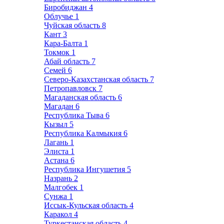
Биробиджан
4
Облучье
1
Чуйская область
8
Кант
3
Кара-Балта
1
Токмок
1
Абай область
7
Семей
6
Северо-Казахстанская область
7
Петропавловск
7
Магаданская область
6
Магадан
6
Республика Тыва
6
Кызыл
5
Республика Калмыкия
6
Лагань
1
Элиста
1
Астана
6
Республика Ингушетия
5
Назрань
2
Малгобек
1
Сунжа
1
Иссык-Кульская область
4
Каракол
4
Туркестанская область
4