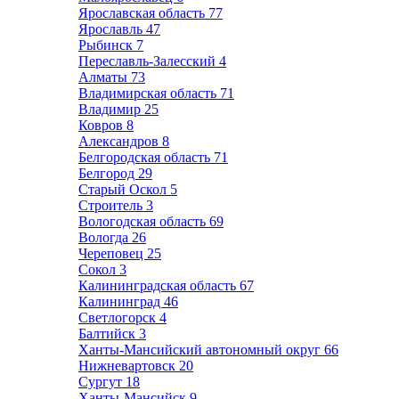
Ярославская область
77
Ярославль
47
Рыбинск
7
Переславль-Залесский
4
Алматы
73
Владимирская область
71
Владимир
25
Ковров
8
Александров
8
Белгородская область
71
Белгород
29
Старый Оскол
5
Строитель
3
Вологодская область
69
Вологда
26
Череповец
25
Сокол
3
Калининградская область
67
Калининград
46
Светлогорск
4
Балтийск
3
Ханты-Мансийский автономный округ
66
Нижневартовск
20
Сургут
18
Ханты-Мансийск
9