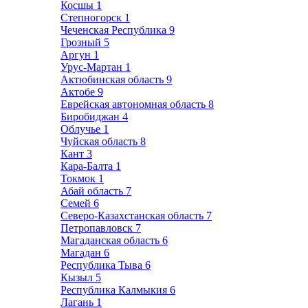
Косшы
1
Степногорск
1
Чеченская Республика
9
Грозный
5
Аргун
1
Урус-Мартан
1
Актюбинская область
9
Актобе
9
Еврейская автономная область
8
Биробиджан
4
Облучье
1
Чуйская область
8
Кант
3
Кара-Балта
1
Токмок
1
Абай область
7
Семей
6
Северо-Казахстанская область
7
Петропавловск
7
Магаданская область
6
Магадан
6
Республика Тыва
6
Кызыл
5
Республика Калмыкия
6
Лагань
1