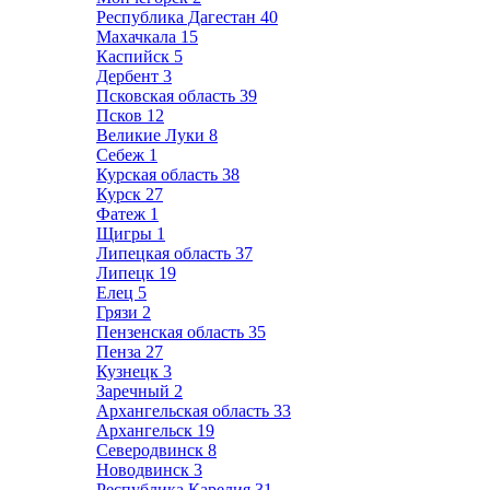
Республика Дагестан
40
Махачкала
15
Каспийск
5
Дербент
3
Псковская область
39
Псков
12
Великие Луки
8
Себеж
1
Курская область
38
Курск
27
Фатеж
1
Щигры
1
Липецкая область
37
Липецк
19
Елец
5
Грязи
2
Пензенская область
35
Пенза
27
Кузнецк
3
Заречный
2
Архангельская область
33
Архангельск
19
Северодвинск
8
Новодвинск
3
Республика Карелия
31