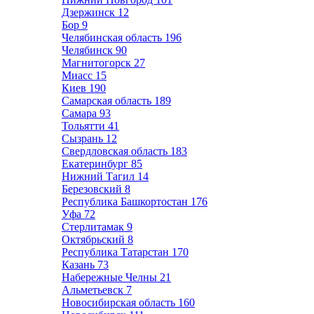
Дзержинск
12
Бор
9
Челябинская область
196
Челябинск
90
Магнитогорск
27
Миасс
15
Киев
190
Самарская область
189
Самара
93
Тольятти
41
Сызрань
12
Свердловская область
183
Екатеринбург
85
Нижний Тагил
14
Березовский
8
Республика Башкортостан
176
Уфа
72
Стерлитамак
9
Октябрьский
8
Республика Татарстан
170
Казань
73
Набережные Челны
21
Альметьевск
7
Новосибирская область
160