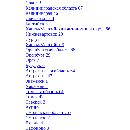
Сокол
3
Калининградская область
67
Калининград
46
Светлогорск
4
Балтийск
3
Ханты-Мансийский автономный округ
66
Нижневартовск
20
Сургут
18
Ханты-Мансийск
9
Оренбургская область
66
Оренбург
29
Орск
7
Бузулук
6
Астраханская область
64
Астрахань
47
Знаменск
1
Харабали
1
Томская область
61
Томск
42
Северск
3
Асино
1
Смоленская область
57
Смоленск
31
Вязьма
4
Сафоново
3