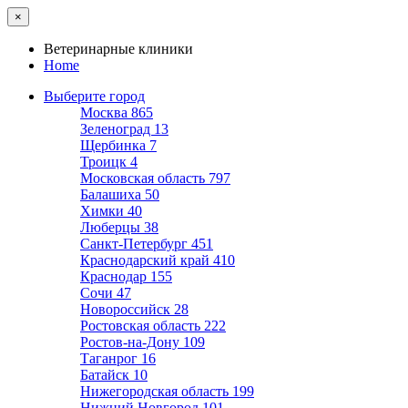
×
Ветеринарные клиники
Home
Выберите город
Москва
865
Зеленоград
13
Щербинка
7
Троицк
4
Московская область
797
Балашиха
50
Химки
40
Люберцы
38
Санкт-Петербург
451
Краснодарский край
410
Краснодар
155
Сочи
47
Новороссийск
28
Ростовская область
222
Ростов-на-Дону
109
Таганрог
16
Батайск
10
Нижегородская область
199
Нижний Новгород
101