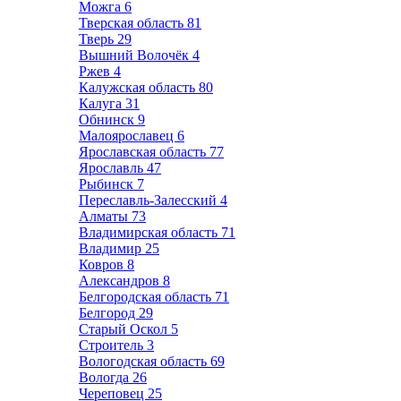
Можга
6
Тверская область
81
Тверь
29
Вышний Волочёк
4
Ржев
4
Калужская область
80
Калуга
31
Обнинск
9
Малоярославец
6
Ярославская область
77
Ярославль
47
Рыбинск
7
Переславль-Залесский
4
Алматы
73
Владимирская область
71
Владимир
25
Ковров
8
Александров
8
Белгородская область
71
Белгород
29
Старый Оскол
5
Строитель
3
Вологодская область
69
Вологда
26
Череповец
25