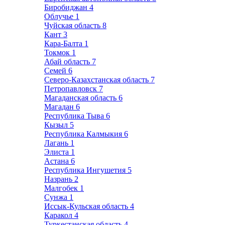
Биробиджан
4
Облучье
1
Чуйская область
8
Кант
3
Кара-Балта
1
Токмок
1
Абай область
7
Семей
6
Северо-Казахстанская область
7
Петропавловск
7
Магаданская область
6
Магадан
6
Республика Тыва
6
Кызыл
5
Республика Калмыкия
6
Лагань
1
Элиста
1
Астана
6
Республика Ингушетия
5
Назрань
2
Малгобек
1
Сунжа
1
Иссык-Кульская область
4
Каракол
4
Туркестанская область
4