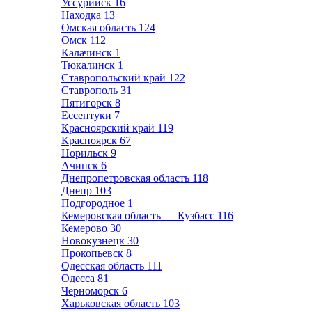
Уссурийск
16
Находка
13
Омская область
124
Омск
112
Калачинск
1
Тюкалинск
1
Ставропольский край
122
Ставрополь
31
Пятигорск
8
Ессентуки
7
Красноярский край
119
Красноярск
67
Норильск
9
Ачинск
6
Днепропетровская область
118
Днепр
103
Подгородное
1
Кемеровская область — Кузбасс
116
Кемерово
30
Новокузнецк
30
Прокопьевск
8
Одесская область
111
Одесса
81
Черноморск
6
Харьковская область
103