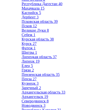
Республика Дагестан
40
Махачкала
15
Каспийск
5
Дербент
3
Псковская область
39
Псков
12
Великие Луки
8
Себеж
1
Курская область
38
Курск
27
Фатеж
1
Щигры
1
Липецкая область
37
Липецк
19
Елец
5
Грязи
2
Пензенская область
35
Пенза
27
Кузнецк
3
Заречный
2
Архангельская область
33
Архангельск
19
Северодвинск
8
Новодвинск
3
Республика Карелия
31