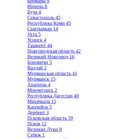
Бровары
9
Ирпень
8
Буча
4
Севастополь
45
Республика Коми
45
Сыктывкар
14
Ухта
5
Усинск
4
Ташкент
44
Новгородская область
42
Великий Новгород
16
Боровичи
5
Валдай
2
Мурманская область
41
Мурманск
15
Апатиты
4
Мончегорск
2
Республика Дагестан
40
Махачкала
15
Каспийск
5
Дербент
3
Псковская область
39
Псков
12
Великие Луки
8
Себеж
1