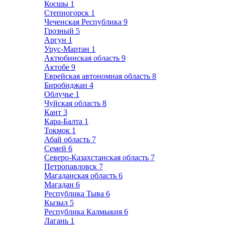
Косшы
1
Степногорск
1
Чеченская Республика
9
Грозный
5
Аргун
1
Урус-Мартан
1
Актюбинская область
9
Актобе
9
Еврейская автономная область
8
Биробиджан
4
Облучье
1
Чуйская область
8
Кант
3
Кара-Балта
1
Токмок
1
Абай область
7
Семей
6
Северо-Казахстанская область
7
Петропавловск
7
Магаданская область
6
Магадан
6
Республика Тыва
6
Кызыл
5
Республика Калмыкия
6
Лагань
1