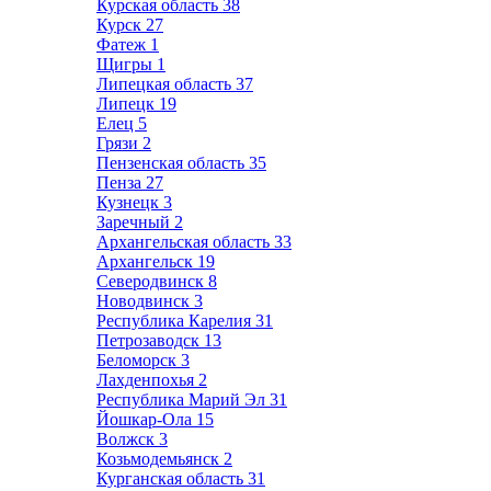
Курская область
38
Курск
27
Фатеж
1
Щигры
1
Липецкая область
37
Липецк
19
Елец
5
Грязи
2
Пензенская область
35
Пенза
27
Кузнецк
3
Заречный
2
Архангельская область
33
Архангельск
19
Северодвинск
8
Новодвинск
3
Республика Карелия
31
Петрозаводск
13
Беломорск
3
Лахденпохья
2
Республика Марий Эл
31
Йошкар-Ола
15
Волжск
3
Козьмодемьянск
2
Курганская область
31