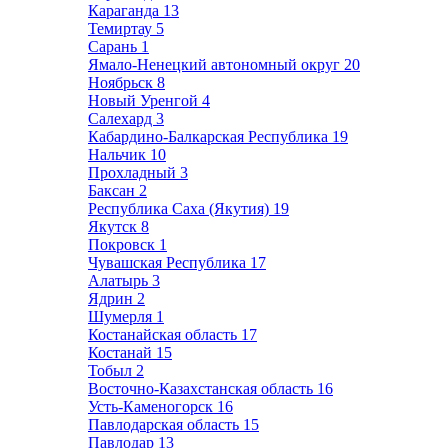
Караганда
13
Темиртау
5
Сарань
1
Ямало-Ненецкий автономный округ
20
Ноябрьск
8
Новый Уренгой
4
Салехард
3
Кабардино-Балкарская Республика
19
Нальчик
10
Прохладный
3
Баксан
2
Республика Саха (Якутия)
19
Якутск
8
Покровск
1
Чувашская Республика
17
Алатырь
3
Ядрин
2
Шумерля
1
Костанайская область
17
Костанай
15
Тобыл
2
Восточно-Казахстанская область
16
Усть-Каменогорск
16
Павлодарская область
15
Павлодар
13