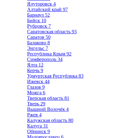
Ялуторовск
4
Алтайский край
97
Барнаул
52
Бийск
10
Рубцовск
7
Саратовская область
93
Саратов
50
Балаково
8
Энгельс
7
Республика Крым
92
Симферополь
34
Ялта
12
Керчь
9
Удмуртская Республика
83
Ижевск
44
Глазов
9
Можга
6
Тверская область
81
Тверь
29
Вышний Волочёк
4
Ржев
4
Калужская область
80
Калуга
31
Обнинск
9
Малоярославец
6