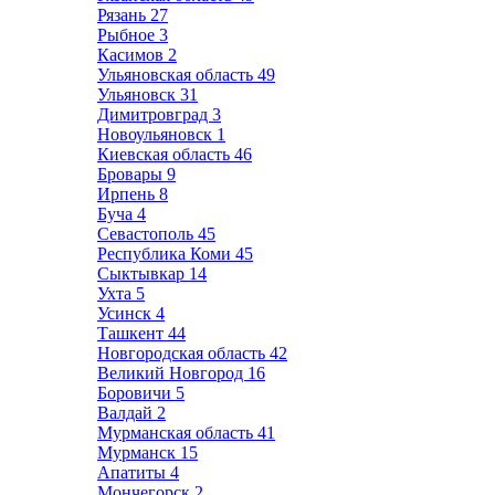
Рязань
27
Рыбное
3
Касимов
2
Ульяновская область
49
Ульяновск
31
Димитровград
3
Новоульяновск
1
Киевская область
46
Бровары
9
Ирпень
8
Буча
4
Севастополь
45
Республика Коми
45
Сыктывкар
14
Ухта
5
Усинск
4
Ташкент
44
Новгородская область
42
Великий Новгород
16
Боровичи
5
Валдай
2
Мурманская область
41
Мурманск
15
Апатиты
4
Мончегорск
2