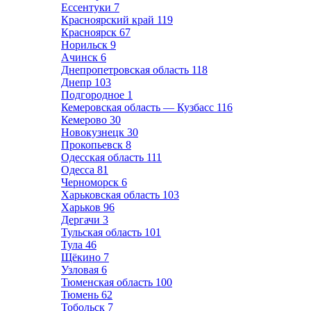
Ессентуки
7
Красноярский край
119
Красноярск
67
Норильск
9
Ачинск
6
Днепропетровская область
118
Днепр
103
Подгородное
1
Кемеровская область — Кузбасс
116
Кемерово
30
Новокузнецк
30
Прокопьевск
8
Одесская область
111
Одесса
81
Черноморск
6
Харьковская область
103
Харьков
96
Дергачи
3
Тульская область
101
Тула
46
Щёкино
7
Узловая
6
Тюменская область
100
Тюмень
62
Тобольск
7