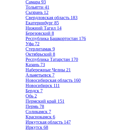
Самара
93
Тольятти
41
Сызрань
12
Свердловская область
183
Екатеринбург
85
Нижний Тагил
14
Березовский
8
Республика Башкортостан
176
Уфа
72
Стерлитамак
9
Октябрьский
8
Республика Татарстан
170
Казань
73
Набережные Челны
21
Альметьевск
7
Новосибирская область
160
Новосибирск
111
Бердск
7
Обь
2
Пермский край
151
Пермь
78
Соликамск
7
Краснокамск
6
Иркутская область
147
Иркутск
68