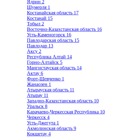
Ядрин
2
Шумерля
1
Костанайская область
17
Костанай
15
Тобыл
2
Восточно-Казахстанская область
16
Усть-Каменогорск
16
Павлодарская область
15
Павлодар
13
Аксу
2
Республика Алтай
14
Горно-Алтайск
5
Мангистауская область
14
Актау
6
Форт-Шевченко
1
Жанаозен
1
Атырауская область
11
Атырау
11
Западно-Казахстанская область
10
Уральск
8
Карачаево-Черкесская Республика
10
Черкесск
4
Усть-Джегута
1
Акмолинская область
9
Кокшетау
4