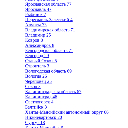
Ярославская область
77
Ярославль
47
Рыбинск
7
Переславль-Залесский
4
Алматы
73
Владимирская область
71
Владимир
25
Ковров
8
Александров
8
Белгородская область
71
Белгород
29
Старый Оскол
5
Строитель
3
Вологодская область
69
Вологда
26
Череповец
25
Сокол
3
Калининградская область
67
Калининград
46
Светлогорск
4
Балтийск
3
Ханты-Мансийский автономный округ
66
Нижневартовск
20
Сургут
18
Ханты-Мансийск
9