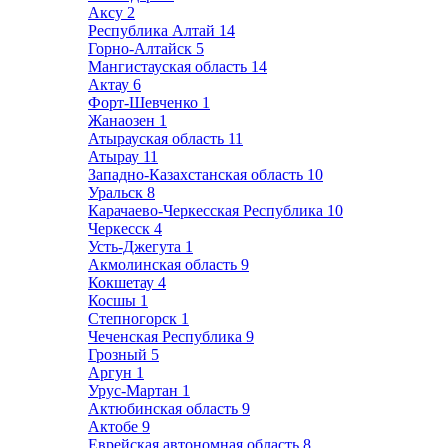
Аксу
2
Республика Алтай
14
Горно-Алтайск
5
Мангистауская область
14
Актау
6
Форт-Шевченко
1
Жанаозен
1
Атырауская область
11
Атырау
11
Западно-Казахстанская область
10
Уральск
8
Карачаево-Черкесская Республика
10
Черкесск
4
Усть-Джегута
1
Акмолинская область
9
Кокшетау
4
Косшы
1
Степногорск
1
Чеченская Республика
9
Грозный
5
Аргун
1
Урус-Мартан
1
Актюбинская область
9
Актобе
9
Еврейская автономная область
8