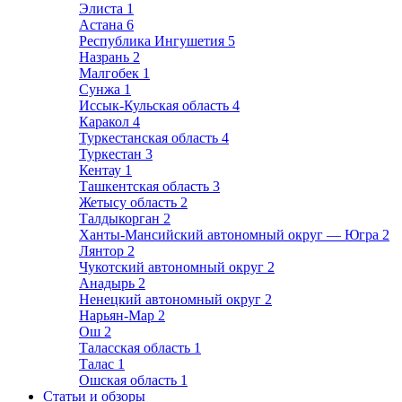
Элиста
1
Астана
6
Республика Ингушетия
5
Назрань
2
Малгобек
1
Сунжа
1
Иссык-Кульская область
4
Каракол
4
Туркестанская область
4
Туркестан
3
Кентау
1
Ташкентская область
3
Жетысу область
2
Талдыкорган
2
Ханты-Мансийский автономный округ — Югра
2
Лянтор
2
Чукотский автономный округ
2
Анадырь
2
Ненецкий автономный округ
2
Нарьян-Мар
2
Ош
2
Таласская область
1
Талас
1
Ошская область
1
Статьи и обзоры