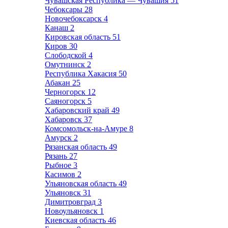
Чувашская Республика — Чувашия
51
Чебоксары
28
Новочебоксарск
4
Канаш
2
Кировская область
51
Киров
30
Слободской
4
Омутнинск
2
Республика Хакасия
50
Абакан
25
Черногорск
12
Саяногорск
5
Хабаровский край
49
Хабаровск
37
Комсомольск-на-Амуре
8
Амурск
2
Рязанская область
49
Рязань
27
Рыбное
3
Касимов
2
Ульяновская область
49
Ульяновск
31
Димитровград
3
Новоульяновск
1
Киевская область
46