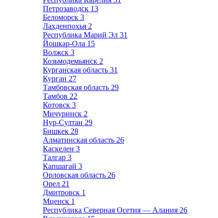
Петрозаводск
13
Беломорск
3
Лахденпохья
2
Республика Марий Эл
31
Йошкар-Ола
15
Волжск
3
Козьмодемьянск
2
Курганская область
31
Курган
27
Тамбовская область
29
Тамбов
22
Котовск
3
Мичуринск
2
Нур-Султан
29
Бишкек
28
Алматинская область
26
Каскелен
3
Талгар
3
Капшагай
3
Орловская область
26
Орел
21
Дмитровск
1
Мценск
1
Республика Северная Осетия — Алания
26