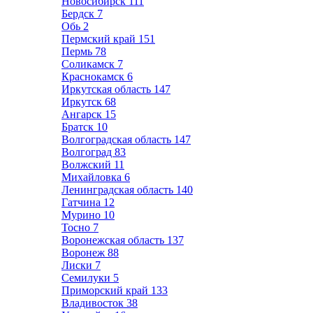
Новосибирск
111
Бердск
7
Обь
2
Пермский край
151
Пермь
78
Соликамск
7
Краснокамск
6
Иркутская область
147
Иркутск
68
Ангарск
15
Братск
10
Волгоградская область
147
Волгоград
83
Волжский
11
Михайловка
6
Ленинградская область
140
Гатчина
12
Мурино
10
Тосно
7
Воронежская область
137
Воронеж
88
Лиски
7
Семилуки
5
Приморский край
133
Владивосток
38