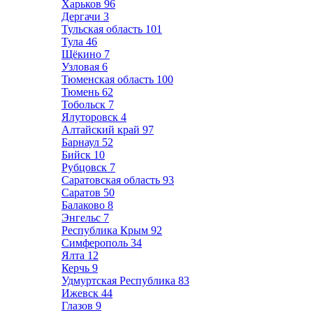
Харьков
96
Дергачи
3
Тульская область
101
Тула
46
Щёкино
7
Узловая
6
Тюменская область
100
Тюмень
62
Тобольск
7
Ялуторовск
4
Алтайский край
97
Барнаул
52
Бийск
10
Рубцовск
7
Саратовская область
93
Саратов
50
Балаково
8
Энгельс
7
Республика Крым
92
Симферополь
34
Ялта
12
Керчь
9
Удмуртская Республика
83
Ижевск
44
Глазов
9