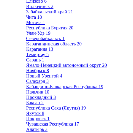
Елизово
6
Вилючинск
2
Забайкальский край
21
Чита
18
Могоча
1
Республика Бурятия
20
Улан-Удэ
19
Северобайкальск
1
Карагандинская область
20
Караганда
13
Темиртау
5
Сарань
1
Ямало-Ненецкий автономный округ
20
Ноябрьск
8
Новый Уренгой
4
Салехард
3
Кабардино-Балкарская Республика
19
Нальчик
10
Прохладный
3
Баксан
2
Республика Саха (Якутия)
19
Якутск
8
Покровск
1
Чувашская Республика
17
Алатырь
3