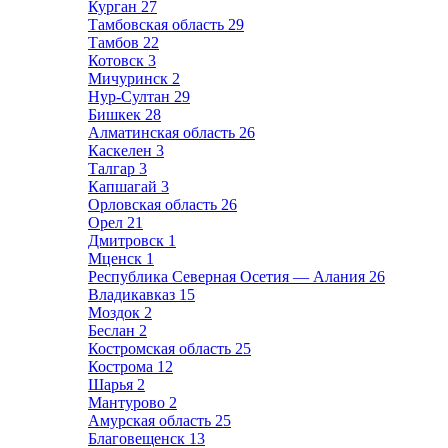
Курган
27
Тамбовская область
29
Тамбов
22
Котовск
3
Мичуринск
2
Нур-Султан
29
Бишкек
28
Алматинская область
26
Каскелен
3
Талгар
3
Капшагай
3
Орловская область
26
Орел
21
Дмитровск
1
Мценск
1
Республика Северная Осетия — Алания
26
Владикавказ
15
Моздок
2
Беслан
2
Костромская область
25
Кострома
12
Шарья
2
Мантурово
2
Амурская область
25
Благовещенск
13