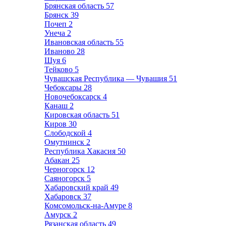
Брянская область
57
Брянск
39
Почеп
2
Унеча
2
Ивановская область
55
Иваново
28
Шуя
6
Тейково
5
Чувашская Республика — Чувашия
51
Чебоксары
28
Новочебоксарск
4
Канаш
2
Кировская область
51
Киров
30
Слободской
4
Омутнинск
2
Республика Хакасия
50
Абакан
25
Черногорск
12
Саяногорск
5
Хабаровский край
49
Хабаровск
37
Комсомольск-на-Амуре
8
Амурск
2
Рязанская область
49