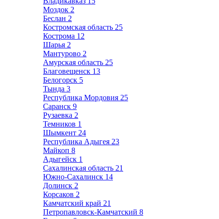
Владикавказ
15
Моздок
2
Беслан
2
Костромская область
25
Кострома
12
Шарья
2
Мантурово
2
Амурская область
25
Благовещенск
13
Белогорск
5
Тында
3
Республика Мордовия
25
Саранск
9
Рузаевка
2
Темников
1
Шымкент
24
Республика Адыгея
23
Майкоп
8
Адыгейск
1
Сахалинская область
21
Южно-Сахалинск
14
Долинск
2
Корсаков
2
Камчатский край
21
Петропавловск-Камчатский
8