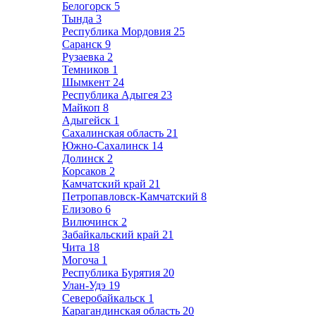
Белогорск
5
Тында
3
Республика Мордовия
25
Саранск
9
Рузаевка
2
Темников
1
Шымкент
24
Республика Адыгея
23
Майкоп
8
Адыгейск
1
Сахалинская область
21
Южно-Сахалинск
14
Долинск
2
Корсаков
2
Камчатский край
21
Петропавловск-Камчатский
8
Елизово
6
Вилючинск
2
Забайкальский край
21
Чита
18
Могоча
1
Республика Бурятия
20
Улан-Удэ
19
Северобайкальск
1
Карагандинская область
20