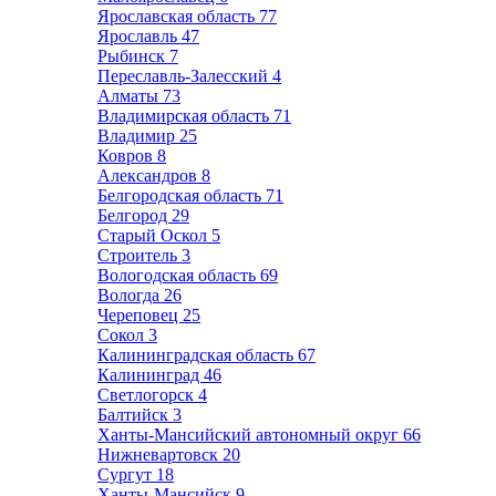
Ярославская область
77
Ярославль
47
Рыбинск
7
Переславль-Залесский
4
Алматы
73
Владимирская область
71
Владимир
25
Ковров
8
Александров
8
Белгородская область
71
Белгород
29
Старый Оскол
5
Строитель
3
Вологодская область
69
Вологда
26
Череповец
25
Сокол
3
Калининградская область
67
Калининград
46
Светлогорск
4
Балтийск
3
Ханты-Мансийский автономный округ
66
Нижневартовск
20
Сургут
18
Ханты-Мансийск
9