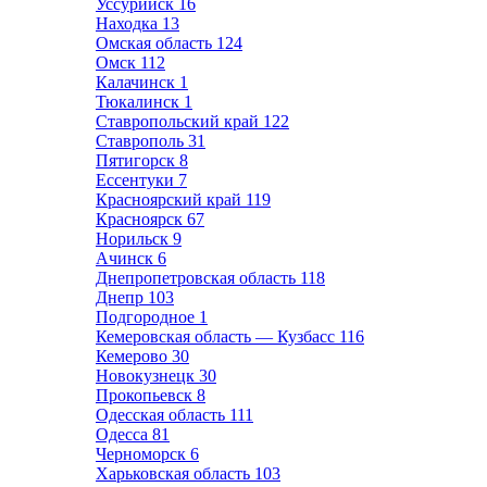
Уссурийск
16
Находка
13
Омская область
124
Омск
112
Калачинск
1
Тюкалинск
1
Ставропольский край
122
Ставрополь
31
Пятигорск
8
Ессентуки
7
Красноярский край
119
Красноярск
67
Норильск
9
Ачинск
6
Днепропетровская область
118
Днепр
103
Подгородное
1
Кемеровская область — Кузбасс
116
Кемерово
30
Новокузнецк
30
Прокопьевск
8
Одесская область
111
Одесса
81
Черноморск
6
Харьковская область
103