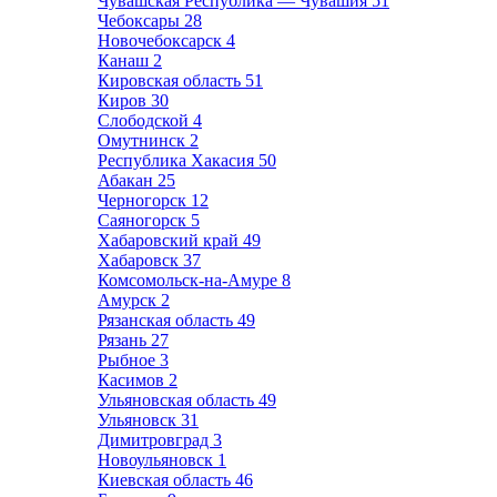
Чувашская Республика — Чувашия
51
Чебоксары
28
Новочебоксарск
4
Канаш
2
Кировская область
51
Киров
30
Слободской
4
Омутнинск
2
Республика Хакасия
50
Абакан
25
Черногорск
12
Саяногорск
5
Хабаровский край
49
Хабаровск
37
Комсомольск-на-Амуре
8
Амурск
2
Рязанская область
49
Рязань
27
Рыбное
3
Касимов
2
Ульяновская область
49
Ульяновск
31
Димитровград
3
Новоульяновск
1
Киевская область
46