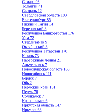
Самара
93
Тольятти
41
Сызрань
12
Свердловская область
183
Екатеринбург
85
Нижний Тагил
14
Березовский
8
Республика Башкортостан
176
Уфа
72
Стерлитамак
9
Октябрьский
8
Республика Татарстан
170
Казань
73
Набережные Челны
21
Альметьевск
7
Новосибирская область
160
Новосибирск
111
Бердск
7
Обь
2
Пермский край
151
Пермь
78
Соликамск
7
Краснокамск
6
Иркутская область
147
Иркутск
68