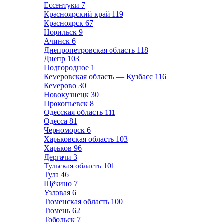
Ессентуки
7
Красноярский край
119
Красноярск
67
Норильск
9
Ачинск
6
Днепропетровская область
118
Днепр
103
Подгородное
1
Кемеровская область — Кузбасс
116
Кемерово
30
Новокузнецк
30
Прокопьевск
8
Одесская область
111
Одесса
81
Черноморск
6
Харьковская область
103
Харьков
96
Дергачи
3
Тульская область
101
Тула
46
Щёкино
7
Узловая
6
Тюменская область
100
Тюмень
62
Тобольск
7