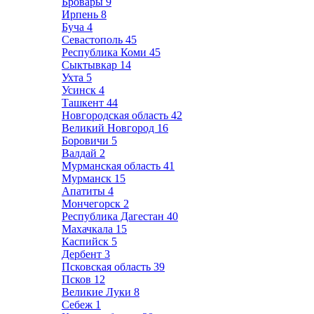
Бровары
9
Ирпень
8
Буча
4
Севастополь
45
Республика Коми
45
Сыктывкар
14
Ухта
5
Усинск
4
Ташкент
44
Новгородская область
42
Великий Новгород
16
Боровичи
5
Валдай
2
Мурманская область
41
Мурманск
15
Апатиты
4
Мончегорск
2
Республика Дагестан
40
Махачкала
15
Каспийск
5
Дербент
3
Псковская область
39
Псков
12
Великие Луки
8
Себеж
1