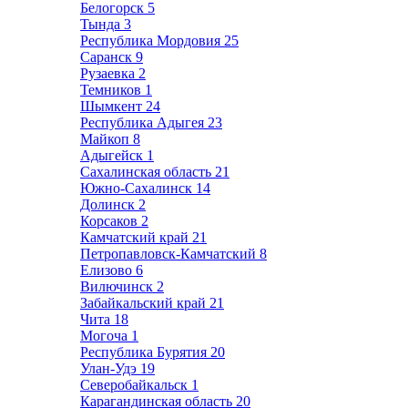
Белогорск
5
Тында
3
Республика Мордовия
25
Саранск
9
Рузаевка
2
Темников
1
Шымкент
24
Республика Адыгея
23
Майкоп
8
Адыгейск
1
Сахалинская область
21
Южно-Сахалинск
14
Долинск
2
Корсаков
2
Камчатский край
21
Петропавловск-Камчатский
8
Елизово
6
Вилючинск
2
Забайкальский край
21
Чита
18
Могоча
1
Республика Бурятия
20
Улан-Удэ
19
Северобайкальск
1
Карагандинская область
20