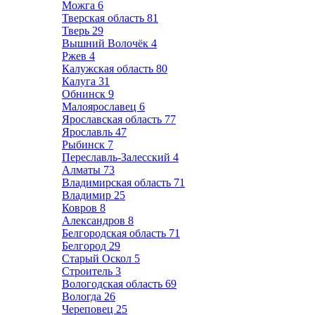
Можга
6
Тверская область
81
Тверь
29
Вышний Волочёк
4
Ржев
4
Калужская область
80
Калуга
31
Обнинск
9
Малоярославец
6
Ярославская область
77
Ярославль
47
Рыбинск
7
Переславль-Залесский
4
Алматы
73
Владимирская область
71
Владимир
25
Ковров
8
Александров
8
Белгородская область
71
Белгород
29
Старый Оскол
5
Строитель
3
Вологодская область
69
Вологда
26
Череповец
25