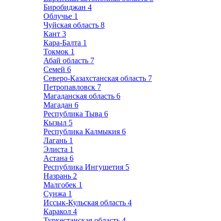
Биробиджан
4
Облучье
1
Чуйская область
8
Кант
3
Кара-Балта
1
Токмок
1
Абай область
7
Семей
6
Северо-Казахстанская область
7
Петропавловск
7
Магаданская область
6
Магадан
6
Республика Тыва
6
Кызыл
5
Республика Калмыкия
6
Лагань
1
Элиста
1
Астана
6
Республика Ингушетия
5
Назрань
2
Малгобек
1
Сунжа
1
Иссык-Кульская область
4
Каракол
4
Туркестанская область
4