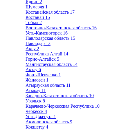
Ядрин
2
Шумерля
1
Костанайская область
17
Костанай
15
Тобыл
2
Восточно-Казахстанская область
16
Усть-Каменогорск
16
Павлодарская область
15
Павлодар
13
Аксу
2
Республика Алтай
14
Горно-Алтайск
5
Мангистауская область
14
Актау
6
Форт-Шевченко
1
Жанаозен
1
Атырауская область
11
Атырау
11
Западно-Казахстанская область
10
Уральск
8
Карачаево-Черкесская Республика
10
Черкесск
4
Усть-Джегута
1
Акмолинская область
9
Кокшетау
4