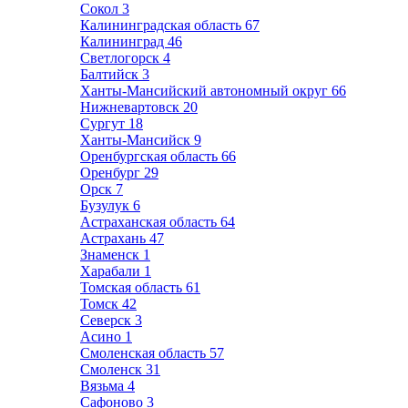
Сокол
3
Калининградская область
67
Калининград
46
Светлогорск
4
Балтийск
3
Ханты-Мансийский автономный округ
66
Нижневартовск
20
Сургут
18
Ханты-Мансийск
9
Оренбургская область
66
Оренбург
29
Орск
7
Бузулук
6
Астраханская область
64
Астрахань
47
Знаменск
1
Харабали
1
Томская область
61
Томск
42
Северск
3
Асино
1
Смоленская область
57
Смоленск
31
Вязьма
4
Сафоново
3