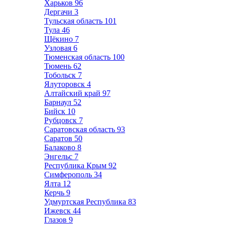
Харьков
96
Дергачи
3
Тульская область
101
Тула
46
Щёкино
7
Узловая
6
Тюменская область
100
Тюмень
62
Тобольск
7
Ялуторовск
4
Алтайский край
97
Барнаул
52
Бийск
10
Рубцовск
7
Саратовская область
93
Саратов
50
Балаково
8
Энгельс
7
Республика Крым
92
Симферополь
34
Ялта
12
Керчь
9
Удмуртская Республика
83
Ижевск
44
Глазов
9