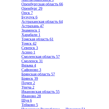
Оренбургская область
66
Оренбург
29
Орск
7
Бузулук
6
Астраханская область
64
Астрахань
47
Знаменск
1
Харабали
1
Томская область
61
Томск
42
Северск
3
Асино
1
Смоленская область
57
Смоленск
31
Вязьма
4
Сафоново
3
Брянская область
57
Брянск
39
Почеп
2
Унеча
2
Ивановская область
55
Иваново
28
Шуя
6
Тейково
5