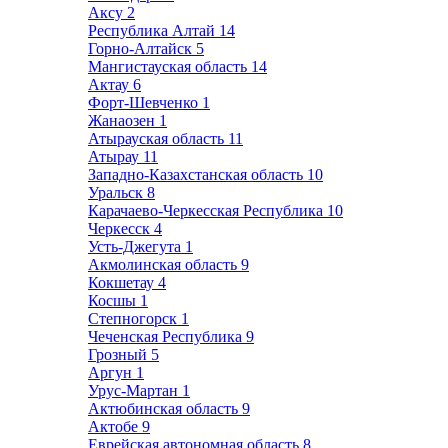
Аксу
2
Республика Алтай
14
Горно-Алтайск
5
Мангистауская область
14
Актау
6
Форт-Шевченко
1
Жанаозен
1
Атырауская область
11
Атырау
11
Западно-Казахстанская область
10
Уральск
8
Карачаево-Черкесская Республика
10
Черкесск
4
Усть-Джегута
1
Акмолинская область
9
Кокшетау
4
Косшы
1
Степногорск
1
Чеченская Республика
9
Грозный
5
Аргун
1
Урус-Мартан
1
Актюбинская область
9
Актобе
9
Еврейская автономная область
8