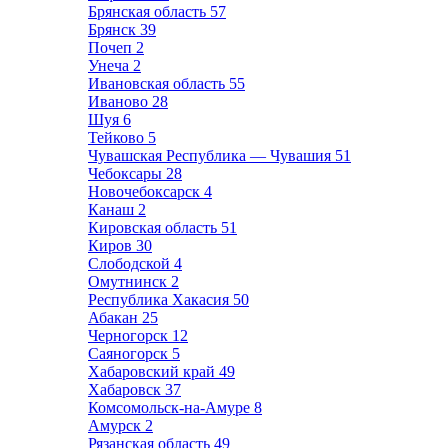
Брянская область
57
Брянск
39
Почеп
2
Унеча
2
Ивановская область
55
Иваново
28
Шуя
6
Тейково
5
Чувашская Республика — Чувашия
51
Чебоксары
28
Новочебоксарск
4
Канаш
2
Кировская область
51
Киров
30
Слободской
4
Омутнинск
2
Республика Хакасия
50
Абакан
25
Черногорск
12
Саяногорск
5
Хабаровский край
49
Хабаровск
37
Комсомольск-на-Амуре
8
Амурск
2
Рязанская область
49