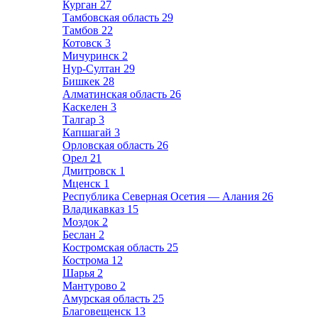
Курган
27
Тамбовская область
29
Тамбов
22
Котовск
3
Мичуринск
2
Нур-Султан
29
Бишкек
28
Алматинская область
26
Каскелен
3
Талгар
3
Капшагай
3
Орловская область
26
Орел
21
Дмитровск
1
Мценск
1
Республика Северная Осетия — Алания
26
Владикавказ
15
Моздок
2
Беслан
2
Костромская область
25
Кострома
12
Шарья
2
Мантурово
2
Амурская область
25
Благовещенск
13