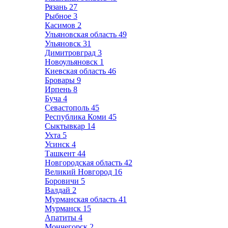
Рязань
27
Рыбное
3
Касимов
2
Ульяновская область
49
Ульяновск
31
Димитровград
3
Новоульяновск
1
Киевская область
46
Бровары
9
Ирпень
8
Буча
4
Севастополь
45
Республика Коми
45
Сыктывкар
14
Ухта
5
Усинск
4
Ташкент
44
Новгородская область
42
Великий Новгород
16
Боровичи
5
Валдай
2
Мурманская область
41
Мурманск
15
Апатиты
4
Мончегорск
2