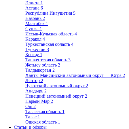
Элиста
1
Астана
6
Республика Ингушетия
5
Назрань
2
Малгобек
1
Сунжа
1
Иссык-Кульская область
4
Каракол
4
Туркестанская область
4
Туркестан
3
Кентау
1
Ташкентская область
3
Жетысу область
2
Талдыкорган
2
Ханты-Мансийский автономный округ — Югра
2
Лянтор
2
Чукотский автономный округ
2
Анадырь
2
Ненецкий автономный округ
2
Нарьян-Мар
2
Ош
2
Таласская область
1
Талас
1
Ошская область
1
Статьи и обзоры