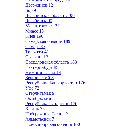
Дзержинск
12
Бор
9
Челябинская область
196
Челябинск
90
Магнитогорск
27
Миасс
15
Киев
190
Самарская область
189
Самара
93
Тольятти
41
Сызрань
12
Свердловская область
183
Екатеринбург
85
Нижний Тагил
14
Березовский
8
Республика Башкортостан
176
Уфа
72
Стерлитамак
9
Октябрьский
8
Республика Татарстан
170
Казань
73
Набережные Челны
21
Альметьевск
7
Новосибирская область
160