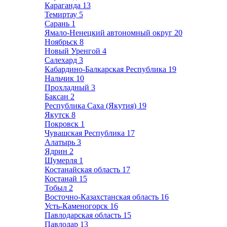
Караганда
13
Темиртау
5
Сарань
1
Ямало-Ненецкий автономный округ
20
Ноябрьск
8
Новый Уренгой
4
Салехард
3
Кабардино-Балкарская Республика
19
Нальчик
10
Прохладный
3
Баксан
2
Республика Саха (Якутия)
19
Якутск
8
Покровск
1
Чувашская Республика
17
Алатырь
3
Ядрин
2
Шумерля
1
Костанайская область
17
Костанай
15
Тобыл
2
Восточно-Казахстанская область
16
Усть-Каменогорск
16
Павлодарская область
15
Павлодар
13