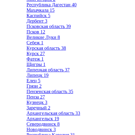
Республика Дагестан
40
Махачкала
15
Каспийск
5
Дербент
3
Псковская область
39
Псков
12
Великие Луки
8
Себеж
1
Курская область
38
Курск
27
Фатеж
1
Щигры
1
Липецкая область
37
Липецк
19
Елец
5
Грязи
2
Пензенская область
35
Пенза
27
Кузнецк
3
Заречный
2
Архангельская область
33
Архангельск
19
Северодвинск
8
Новодвинск
3
Республика Карелия
31