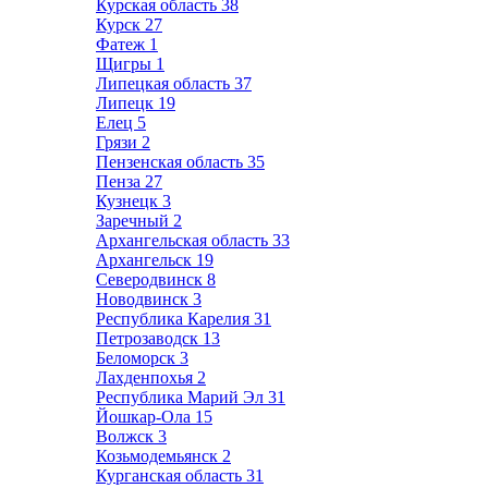
Курская область
38
Курск
27
Фатеж
1
Щигры
1
Липецкая область
37
Липецк
19
Елец
5
Грязи
2
Пензенская область
35
Пенза
27
Кузнецк
3
Заречный
2
Архангельская область
33
Архангельск
19
Северодвинск
8
Новодвинск
3
Республика Карелия
31
Петрозаводск
13
Беломорск
3
Лахденпохья
2
Республика Марий Эл
31
Йошкар-Ола
15
Волжск
3
Козьмодемьянск
2
Курганская область
31