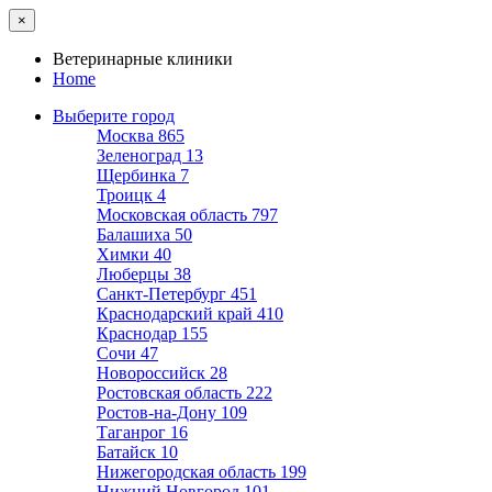
×
Ветеринарные клиники
Home
Выберите город
Москва
865
Зеленоград
13
Щербинка
7
Троицк
4
Московская область
797
Балашиха
50
Химки
40
Люберцы
38
Санкт-Петербург
451
Краснодарский край
410
Краснодар
155
Сочи
47
Новороссийск
28
Ростовская область
222
Ростов-на-Дону
109
Таганрог
16
Батайск
10
Нижегородская область
199
Нижний Новгород
101