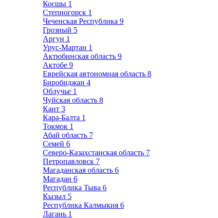
Косшы
1
Степногорск
1
Чеченская Республика
9
Грозный
5
Аргун
1
Урус-Мартан
1
Актюбинская область
9
Актобе
9
Еврейская автономная область
8
Биробиджан
4
Облучье
1
Чуйская область
8
Кант
3
Кара-Балта
1
Токмок
1
Абай область
7
Семей
6
Северо-Казахстанская область
7
Петропавловск
7
Магаданская область
6
Магадан
6
Республика Тыва
6
Кызыл
5
Республика Калмыкия
6
Лагань
1