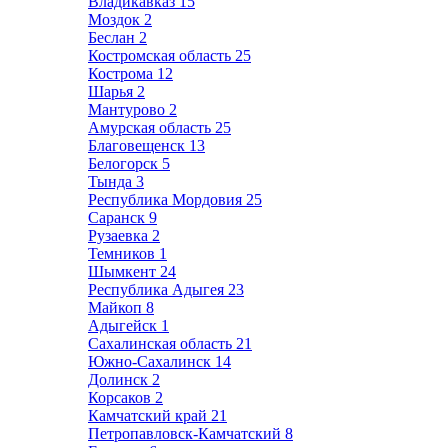
Владикавказ
15
Моздок
2
Беслан
2
Костромская область
25
Кострома
12
Шарья
2
Мантурово
2
Амурская область
25
Благовещенск
13
Белогорск
5
Тында
3
Республика Мордовия
25
Саранск
9
Рузаевка
2
Темников
1
Шымкент
24
Республика Адыгея
23
Майкоп
8
Адыгейск
1
Сахалинская область
21
Южно-Сахалинск
14
Долинск
2
Корсаков
2
Камчатский край
21
Петропавловск-Камчатский
8