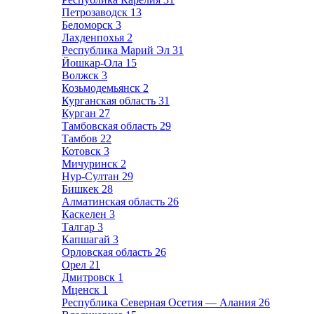
Петрозаводск
13
Беломорск
3
Лахденпохья
2
Республика Марий Эл
31
Йошкар-Ола
15
Волжск
3
Козьмодемьянск
2
Курганская область
31
Курган
27
Тамбовская область
29
Тамбов
22
Котовск
3
Мичуринск
2
Нур-Султан
29
Бишкек
28
Алматинская область
26
Каскелен
3
Талгар
3
Капшагай
3
Орловская область
26
Орел
21
Дмитровск
1
Мценск
1
Республика Северная Осетия — Алания
26