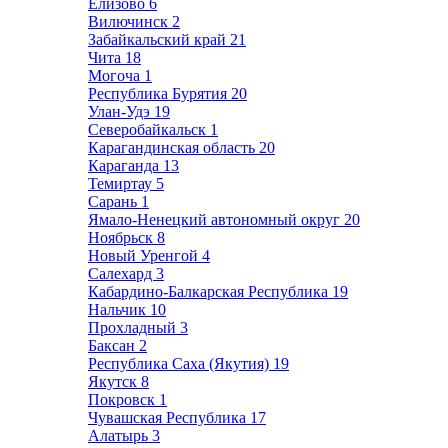
Елизово
6
Вилючинск
2
Забайкальский край
21
Чита
18
Могоча
1
Республика Бурятия
20
Улан-Удэ
19
Северобайкальск
1
Карагандинская область
20
Караганда
13
Темиртау
5
Сарань
1
Ямало-Ненецкий автономный округ
20
Ноябрьск
8
Новый Уренгой
4
Салехард
3
Кабардино-Балкарская Республика
19
Нальчик
10
Прохладный
3
Баксан
2
Республика Саха (Якутия)
19
Якутск
8
Покровск
1
Чувашская Республика
17
Алатырь
3