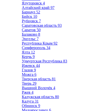
Ялуторовск
4
Алтайский край
97
Барнаул
52
Бийск
10
Рубцовск
7
Саратовская область
93
Саратов
50
Балаково
8
Энгельс
7
Республика Крым
92
Симферополь
34
Ялта
12
Керчь
9
Удмуртская Республика
83
Ижевск
44
Глазов
9
Можга
6
Тверская область
81
Тверь
29
Вышний Волочёк
4
Ржев
4
Калужская область
80
Калуга
31
Обнинск
9
Малоярославец
6