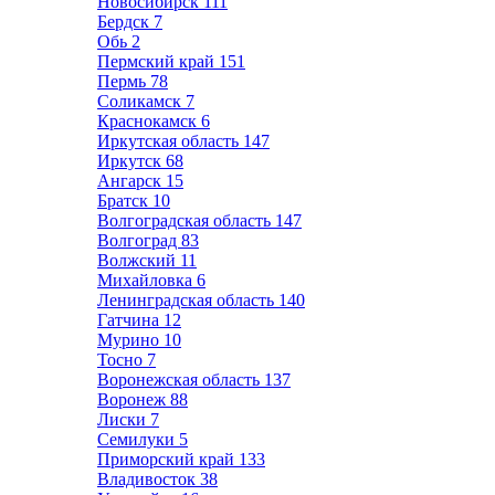
Новосибирск
111
Бердск
7
Обь
2
Пермский край
151
Пермь
78
Соликамск
7
Краснокамск
6
Иркутская область
147
Иркутск
68
Ангарск
15
Братск
10
Волгоградская область
147
Волгоград
83
Волжский
11
Михайловка
6
Ленинградская область
140
Гатчина
12
Мурино
10
Тосно
7
Воронежская область
137
Воронеж
88
Лиски
7
Семилуки
5
Приморский край
133
Владивосток
38