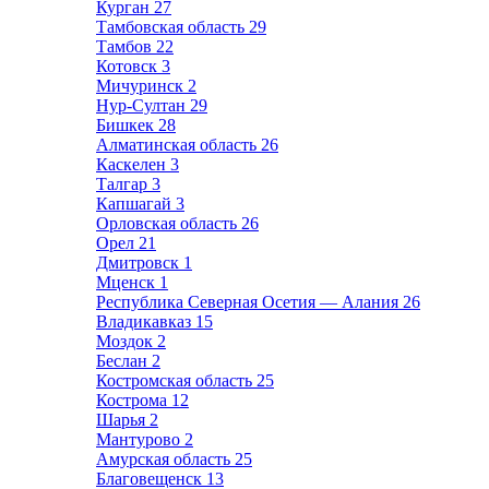
Курган
27
Тамбовская область
29
Тамбов
22
Котовск
3
Мичуринск
2
Нур-Султан
29
Бишкек
28
Алматинская область
26
Каскелен
3
Талгар
3
Капшагай
3
Орловская область
26
Орел
21
Дмитровск
1
Мценск
1
Республика Северная Осетия — Алания
26
Владикавказ
15
Моздок
2
Беслан
2
Костромская область
25
Кострома
12
Шарья
2
Мантурово
2
Амурская область
25
Благовещенск
13