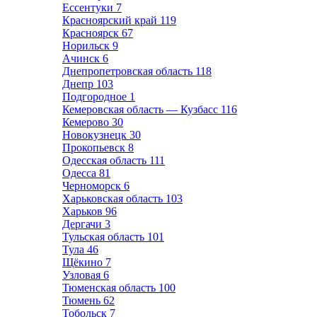
Ессентуки
7
Красноярский край
119
Красноярск
67
Норильск
9
Ачинск
6
Днепропетровская область
118
Днепр
103
Подгородное
1
Кемеровская область — Кузбасс
116
Кемерово
30
Новокузнецк
30
Прокопьевск
8
Одесская область
111
Одесса
81
Черноморск
6
Харьковская область
103
Харьков
96
Дергачи
3
Тульская область
101
Тула
46
Щёкино
7
Узловая
6
Тюменская область
100
Тюмень
62
Тобольск
7