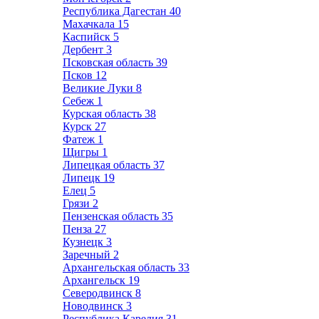
Республика Дагестан
40
Махачкала
15
Каспийск
5
Дербент
3
Псковская область
39
Псков
12
Великие Луки
8
Себеж
1
Курская область
38
Курск
27
Фатеж
1
Щигры
1
Липецкая область
37
Липецк
19
Елец
5
Грязи
2
Пензенская область
35
Пенза
27
Кузнецк
3
Заречный
2
Архангельская область
33
Архангельск
19
Северодвинск
8
Новодвинск
3
Республика Карелия
31