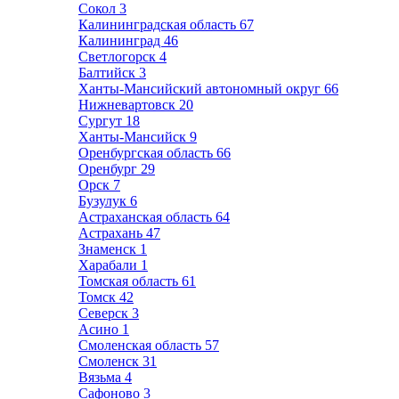
Сокол
3
Калининградская область
67
Калининград
46
Светлогорск
4
Балтийск
3
Ханты-Мансийский автономный округ
66
Нижневартовск
20
Сургут
18
Ханты-Мансийск
9
Оренбургская область
66
Оренбург
29
Орск
7
Бузулук
6
Астраханская область
64
Астрахань
47
Знаменск
1
Харабали
1
Томская область
61
Томск
42
Северск
3
Асино
1
Смоленская область
57
Смоленск
31
Вязьма
4
Сафоново
3