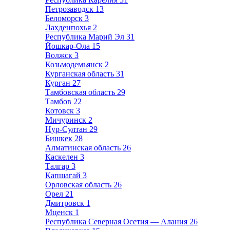
Петрозаводск
13
Беломорск
3
Лахденпохья
2
Республика Марий Эл
31
Йошкар-Ола
15
Волжск
3
Козьмодемьянск
2
Курганская область
31
Курган
27
Тамбовская область
29
Тамбов
22
Котовск
3
Мичуринск
2
Нур-Султан
29
Бишкек
28
Алматинская область
26
Каскелен
3
Талгар
3
Капшагай
3
Орловская область
26
Орел
21
Дмитровск
1
Мценск
1
Республика Северная Осетия — Алания
26