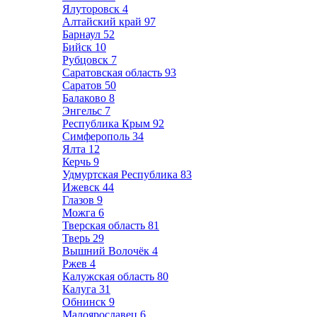
Ялуторовск
4
Алтайский край
97
Барнаул
52
Бийск
10
Рубцовск
7
Саратовская область
93
Саратов
50
Балаково
8
Энгельс
7
Республика Крым
92
Симферополь
34
Ялта
12
Керчь
9
Удмуртская Республика
83
Ижевск
44
Глазов
9
Можга
6
Тверская область
81
Тверь
29
Вышний Волочёк
4
Ржев
4
Калужская область
80
Калуга
31
Обнинск
9
Малоярославец
6