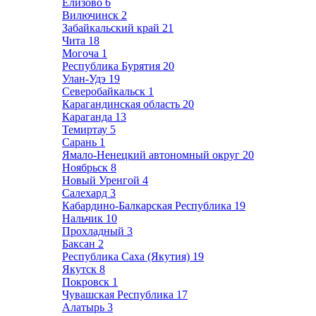
Елизово
6
Вилючинск
2
Забайкальский край
21
Чита
18
Могоча
1
Республика Бурятия
20
Улан-Удэ
19
Северобайкальск
1
Карагандинская область
20
Караганда
13
Темиртау
5
Сарань
1
Ямало-Ненецкий автономный округ
20
Ноябрьск
8
Новый Уренгой
4
Салехард
3
Кабардино-Балкарская Республика
19
Нальчик
10
Прохладный
3
Баксан
2
Республика Саха (Якутия)
19
Якутск
8
Покровск
1
Чувашская Республика
17
Алатырь
3