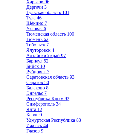
Харьков
96
Дергачи
3
Тульская область
101
Тула
46
Щёкино
7
Узловая
6
Тюменская область
100
Тюмень
62
Тобольск
7
Ялуторовск
4
Алтайский край
97
Барнаул
52
Бийск
10
Рубцовск
7
Саратовская область
93
Саратов
50
Балаково
8
Энгельс
7
Республика Крым
92
Симферополь
34
Ялта
12
Керчь
9
Удмуртская Республика
83
Ижевск
44
Глазов
9