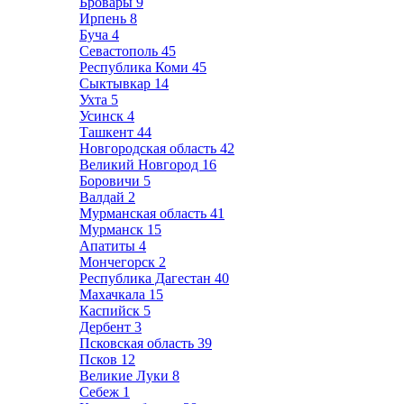
Бровары
9
Ирпень
8
Буча
4
Севастополь
45
Республика Коми
45
Сыктывкар
14
Ухта
5
Усинск
4
Ташкент
44
Новгородская область
42
Великий Новгород
16
Боровичи
5
Валдай
2
Мурманская область
41
Мурманск
15
Апатиты
4
Мончегорск
2
Республика Дагестан
40
Махачкала
15
Каспийск
5
Дербент
3
Псковская область
39
Псков
12
Великие Луки
8
Себеж
1