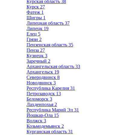
Курская область
38
Курск
27
Фатеж
1
Щигры
1
Липецкая область
37
Липецк
19
Елец
5
Грязи
2
Пензенская область
35
Пенза
27
Кузнецк
3
Заречный
2
Архангельская область
33
Архангельск
19
Северодвинск
8
Новодвинск
3
Республика Карелия
31
Петрозаводск
13
Беломорск
3
Лахденпохья
2
Республика Марий Эл
31
Йошкар-Ола
15
Волжск
3
Козьмодемьянск
2
Курганская область
31