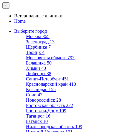
×
Ветеринарные клиники
Home
Выберите город
Москва
865
Зеленоград
13
Щербинка
7
Троицк
4
Московская область
797
Балашиха
50
Химки
40
Люберцы
38
Санкт-Петербург
451
Краснодарский край
410
Краснодар
155
Сочи
47
Новороссийск
28
Ростовская область
222
Ростов-на-Дону
109
Таганрог
16
Батайск
10
Нижегородская область
199
Нижний Новгород
101