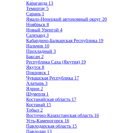
Караганда
13
Темиртау
5
Сарань
1
Ямало-Ненецкий автономный округ
20
Ноябрьск
8
Новый Уренгой
4
Салехард
3
Кабардино-Балкарская Республика
19
Нальчик
10
Прохладный
3
Баксан
2
Республика Саха (Якутия)
19
Якутск
8
Покровск
1
Чувашская Республика
17
Алатырь
3
Ядрин
2
Шумерля
1
Костанайская область
17
Костанай
15
Тобыл
2
Восточно-Казахстанская область
16
Усть-Каменогорск
16
Павлодарская область
15
Павлодар
13