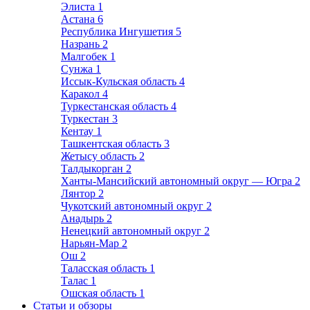
Элиста
1
Астана
6
Республика Ингушетия
5
Назрань
2
Малгобек
1
Сунжа
1
Иссык-Кульская область
4
Каракол
4
Туркестанская область
4
Туркестан
3
Кентау
1
Ташкентская область
3
Жетысу область
2
Талдыкорган
2
Ханты-Мансийский автономный округ — Югра
2
Лянтор
2
Чукотский автономный округ
2
Анадырь
2
Ненецкий автономный округ
2
Нарьян-Мар
2
Ош
2
Таласская область
1
Талас
1
Ошская область
1
Статьи и обзоры