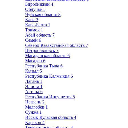
Биробиджан
4
Облучье
1
Чуйская область
8
Кант
3
Кара-Балта
1
Токмок
1
Абай область
7
Семей
6
Северо-Казахстанская область
7
Петропавловск
7
Магаданская область
6
Магадан
6
Республика Тыва
6
Кызыл
5
Республика Калмыкия
6
Лагань
1
Элиста
1
Астана
6
Республика Ингушетия
5
Назрань
2
Малгобек
1
Сунжа
1
Иссык-Кульская область
4
Каракол
4
Туркестанская область
4