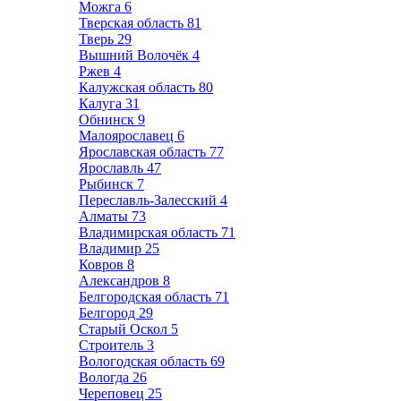
Можга
6
Тверская область
81
Тверь
29
Вышний Волочёк
4
Ржев
4
Калужская область
80
Калуга
31
Обнинск
9
Малоярославец
6
Ярославская область
77
Ярославль
47
Рыбинск
7
Переславль-Залесский
4
Алматы
73
Владимирская область
71
Владимир
25
Ковров
8
Александров
8
Белгородская область
71
Белгород
29
Старый Оскол
5
Строитель
3
Вологодская область
69
Вологда
26
Череповец
25