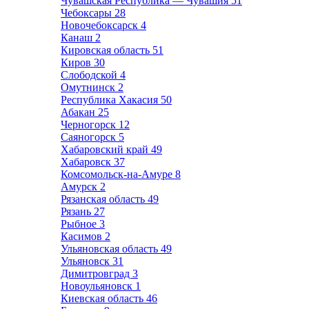
Чувашская Республика — Чувашия
51
Чебоксары
28
Новочебоксарск
4
Канаш
2
Кировская область
51
Киров
30
Слободской
4
Омутнинск
2
Республика Хакасия
50
Абакан
25
Черногорск
12
Саяногорск
5
Хабаровский край
49
Хабаровск
37
Комсомольск-на-Амуре
8
Амурск
2
Рязанская область
49
Рязань
27
Рыбное
3
Касимов
2
Ульяновская область
49
Ульяновск
31
Димитровград
3
Новоульяновск
1
Киевская область
46