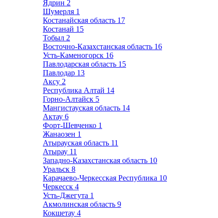
Ядрин
2
Шумерля
1
Костанайская область
17
Костанай
15
Тобыл
2
Восточно-Казахстанская область
16
Усть-Каменогорск
16
Павлодарская область
15
Павлодар
13
Аксу
2
Республика Алтай
14
Горно-Алтайск
5
Мангистауская область
14
Актау
6
Форт-Шевченко
1
Жанаозен
1
Атырауская область
11
Атырау
11
Западно-Казахстанская область
10
Уральск
8
Карачаево-Черкесская Республика
10
Черкесск
4
Усть-Джегута
1
Акмолинская область
9
Кокшетау
4