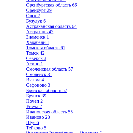
Оренбургская область
66
Оренбург
29
Орск
7
Бузулук
6
Астраханская область
64
Астрахань
47
Знаменск
1
Харабали
1
Томская область
61
Томск
42
Северск
3
Асино
1
Смоленская область
57
Смоленск
31
Вязьма
4
Сафоново
3
Брянская область
57
Брянск
39
Почеп
2
Унеча
2
Ивановская область
55
Иваново
28
Шуя
6
Тейково
5