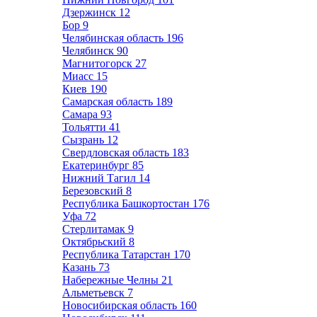
Дзержинск
12
Бор
9
Челябинская область
196
Челябинск
90
Магнитогорск
27
Миасс
15
Киев
190
Самарская область
189
Самара
93
Тольятти
41
Сызрань
12
Свердловская область
183
Екатеринбург
85
Нижний Тагил
14
Березовский
8
Республика Башкортостан
176
Уфа
72
Стерлитамак
9
Октябрьский
8
Республика Татарстан
170
Казань
73
Набережные Челны
21
Альметьевск
7
Новосибирская область
160