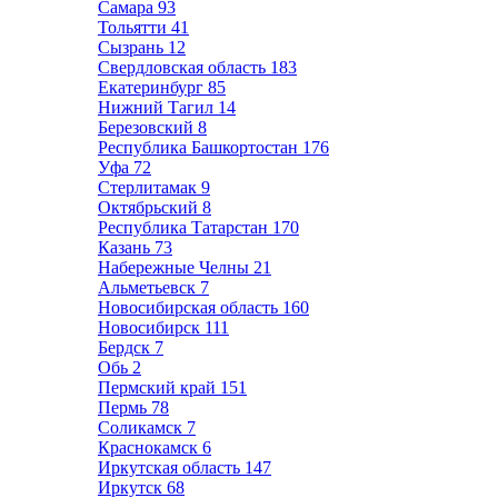
Самара
93
Тольятти
41
Сызрань
12
Свердловская область
183
Екатеринбург
85
Нижний Тагил
14
Березовский
8
Республика Башкортостан
176
Уфа
72
Стерлитамак
9
Октябрьский
8
Республика Татарстан
170
Казань
73
Набережные Челны
21
Альметьевск
7
Новосибирская область
160
Новосибирск
111
Бердск
7
Обь
2
Пермский край
151
Пермь
78
Соликамск
7
Краснокамск
6
Иркутская область
147
Иркутск
68