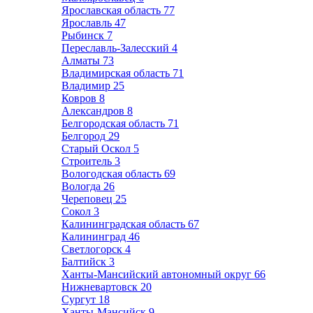
Ярославская область
77
Ярославль
47
Рыбинск
7
Переславль-Залесский
4
Алматы
73
Владимирская область
71
Владимир
25
Ковров
8
Александров
8
Белгородская область
71
Белгород
29
Старый Оскол
5
Строитель
3
Вологодская область
69
Вологда
26
Череповец
25
Сокол
3
Калининградская область
67
Калининград
46
Светлогорск
4
Балтийск
3
Ханты-Мансийский автономный округ
66
Нижневартовск
20
Сургут
18
Ханты-Мансийск
9