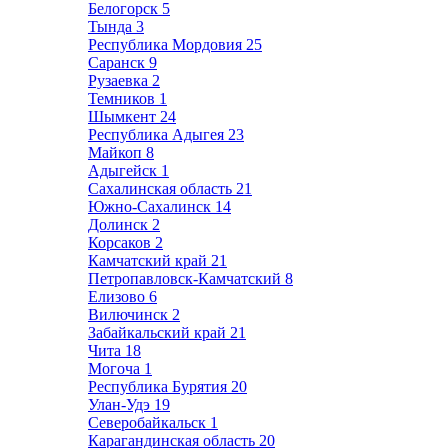
Белогорск
5
Тында
3
Республика Мордовия
25
Саранск
9
Рузаевка
2
Темников
1
Шымкент
24
Республика Адыгея
23
Майкоп
8
Адыгейск
1
Сахалинская область
21
Южно-Сахалинск
14
Долинск
2
Корсаков
2
Камчатский край
21
Петропавловск-Камчатский
8
Елизово
6
Вилючинск
2
Забайкальский край
21
Чита
18
Могоча
1
Республика Бурятия
20
Улан-Удэ
19
Северобайкальск
1
Карагандинская область
20