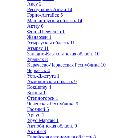
Аксу
2
Республика Алтай
14
Горно-Алтайск
5
Мангистауская область
14
Актау
6
Форт-Шевченко
1
Жанаозен
1
Атырауская область
11
Атырау
11
Западно-Казахстанская область
10
Уральск
8
Карачаево-Черкесская Республика
10
Черкесск
4
Усть-Джегута
1
Акмолинская область
9
Кокшетау
4
Косшы
1
Степногорск
1
Чеченская Республика
9
Грозный
5
Аргун
1
Урус-Мартан
1
Актюбинская область
9
Актобе
9
Еврейская автономная область
8