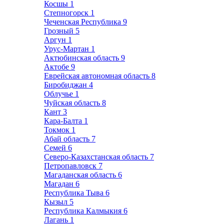
Косшы
1
Степногорск
1
Чеченская Республика
9
Грозный
5
Аргун
1
Урус-Мартан
1
Актюбинская область
9
Актобе
9
Еврейская автономная область
8
Биробиджан
4
Облучье
1
Чуйская область
8
Кант
3
Кара-Балта
1
Токмок
1
Абай область
7
Семей
6
Северо-Казахстанская область
7
Петропавловск
7
Магаданская область
6
Магадан
6
Республика Тыва
6
Кызыл
5
Республика Калмыкия
6
Лагань
1