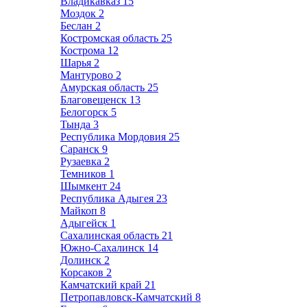
Владикавказ
15
Моздок
2
Беслан
2
Костромская область
25
Кострома
12
Шарья
2
Мантурово
2
Амурская область
25
Благовещенск
13
Белогорск
5
Тында
3
Республика Мордовия
25
Саранск
9
Рузаевка
2
Темников
1
Шымкент
24
Республика Адыгея
23
Майкоп
8
Адыгейск
1
Сахалинская область
21
Южно-Сахалинск
14
Долинск
2
Корсаков
2
Камчатский край
21
Петропавловск-Камчатский
8