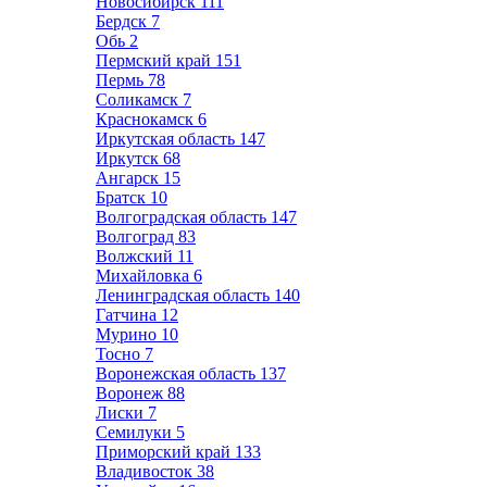
Новосибирск
111
Бердск
7
Обь
2
Пермский край
151
Пермь
78
Соликамск
7
Краснокамск
6
Иркутская область
147
Иркутск
68
Ангарск
15
Братск
10
Волгоградская область
147
Волгоград
83
Волжский
11
Михайловка
6
Ленинградская область
140
Гатчина
12
Мурино
10
Тосно
7
Воронежская область
137
Воронеж
88
Лиски
7
Семилуки
5
Приморский край
133
Владивосток
38