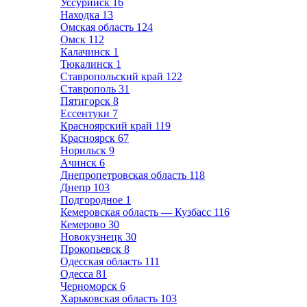
Уссурийск
16
Находка
13
Омская область
124
Омск
112
Калачинск
1
Тюкалинск
1
Ставропольский край
122
Ставрополь
31
Пятигорск
8
Ессентуки
7
Красноярский край
119
Красноярск
67
Норильск
9
Ачинск
6
Днепропетровская область
118
Днепр
103
Подгородное
1
Кемеровская область — Кузбасс
116
Кемерово
30
Новокузнецк
30
Прокопьевск
8
Одесская область
111
Одесса
81
Черноморск
6
Харьковская область
103