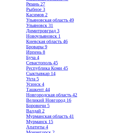
Рязань
27
Рыбное
3
Касимов
2
Ульяновская область
49
Ульяновск
31
Димитровград
3
Новоульяновск
1
Киевская область
46
Бровары
9
Ирпень
8
Буча
4
Севастополь
45
Республика Коми
45
Сыктывкар
14
Ухта
5
Усинск
4
Ташкент
44
Новгородская область
42
Великий Новгород
16
Боровичи
5
Валдай
2
Мурманская область
41
Мурманск
15
Апатиты
4
Мончегорск
2