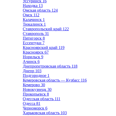
Уссурийск
16
Находка
13
Омская область
124
Омск
112
Калачинск
1
Тюкалинск
1
Ставропольский край
122
Ставрополь
31
Пятигорск
8
Ессентуки
7
Красноярский край
119
Красноярск
67
Норильск
9
Ачинск
6
Днепропетровская область
118
Днепр
103
Подгородное
1
Кемеровская область — Кузбасс
116
Кемерово
30
Новокузнецк
30
Прокопьевск
8
Одесская область
111
Одесса
81
Черноморск
6
Харьковская область
103