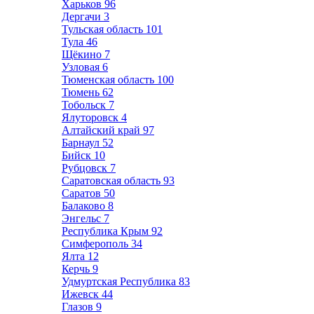
Харьков
96
Дергачи
3
Тульская область
101
Тула
46
Щёкино
7
Узловая
6
Тюменская область
100
Тюмень
62
Тобольск
7
Ялуторовск
4
Алтайский край
97
Барнаул
52
Бийск
10
Рубцовск
7
Саратовская область
93
Саратов
50
Балаково
8
Энгельс
7
Республика Крым
92
Симферополь
34
Ялта
12
Керчь
9
Удмуртская Республика
83
Ижевск
44
Глазов
9