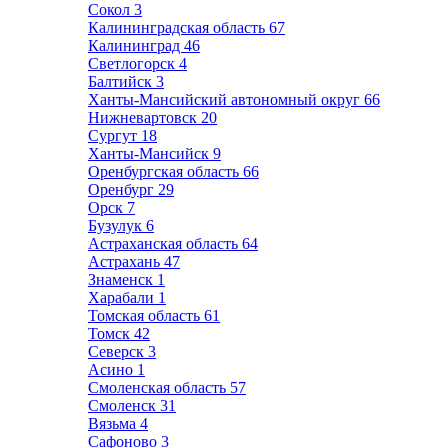
Сокол
3
Калининградская область
67
Калининград
46
Светлогорск
4
Балтийск
3
Ханты-Мансийский автономный округ
66
Нижневартовск
20
Сургут
18
Ханты-Мансийск
9
Оренбургская область
66
Оренбург
29
Орск
7
Бузулук
6
Астраханская область
64
Астрахань
47
Знаменск
1
Харабали
1
Томская область
61
Томск
42
Северск
3
Асино
1
Смоленская область
57
Смоленск
31
Вязьма
4
Сафоново
3