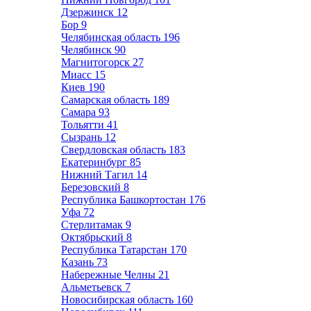
Дзержинск
12
Бор
9
Челябинская область
196
Челябинск
90
Магнитогорск
27
Миасс
15
Киев
190
Самарская область
189
Самара
93
Тольятти
41
Сызрань
12
Свердловская область
183
Екатеринбург
85
Нижний Тагил
14
Березовский
8
Республика Башкортостан
176
Уфа
72
Стерлитамак
9
Октябрьский
8
Республика Татарстан
170
Казань
73
Набережные Челны
21
Альметьевск
7
Новосибирская область
160