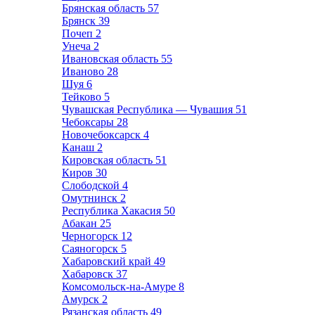
Брянская область
57
Брянск
39
Почеп
2
Унеча
2
Ивановская область
55
Иваново
28
Шуя
6
Тейково
5
Чувашская Республика — Чувашия
51
Чебоксары
28
Новочебоксарск
4
Канаш
2
Кировская область
51
Киров
30
Слободской
4
Омутнинск
2
Республика Хакасия
50
Абакан
25
Черногорск
12
Саяногорск
5
Хабаровский край
49
Хабаровск
37
Комсомольск-на-Амуре
8
Амурск
2
Рязанская область
49