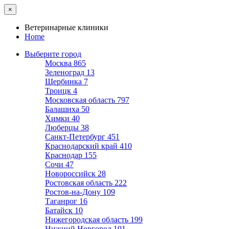
×
Ветеринарные клиники
Home
Выберите город
Москва
865
Зеленоград
13
Щербинка
7
Троицк
4
Московская область
797
Балашиха
50
Химки
40
Люберцы
38
Санкт-Петербург
451
Краснодарский край
410
Краснодар
155
Сочи
47
Новороссийск
28
Ростовская область
222
Ростов-на-Дону
109
Таганрог
16
Батайск
10
Нижегородская область
199
Нижний Новгород
101