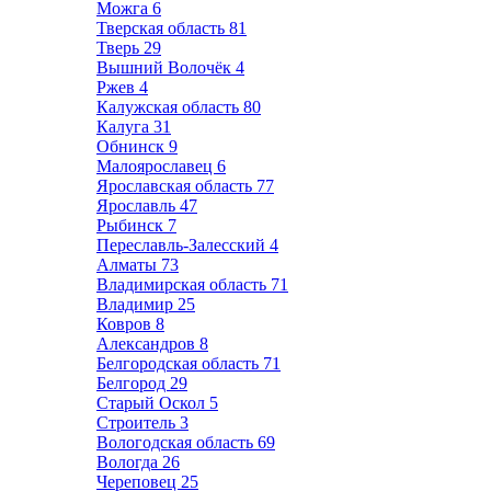
Можга
6
Тверская область
81
Тверь
29
Вышний Волочёк
4
Ржев
4
Калужская область
80
Калуга
31
Обнинск
9
Малоярославец
6
Ярославская область
77
Ярославль
47
Рыбинск
7
Переславль-Залесский
4
Алматы
73
Владимирская область
71
Владимир
25
Ковров
8
Александров
8
Белгородская область
71
Белгород
29
Старый Оскол
5
Строитель
3
Вологодская область
69
Вологда
26
Череповец
25