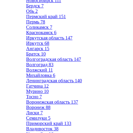
Новосибирск
111
Бердск
7
Обь
2
Пермский край
151
Пермь
78
Соликамск
7
Краснокамск
6
Иркутская область
147
Иркутск
68
Ангарск
15
Братск
10
Волгоградская область
147
Волгоград
83
Волжский
11
Михайловка
6
Ленинградская область
140
Гатчина
12
Мурино
10
Тосно
7
Воронежская область
137
Воронеж
88
Лиски
7
Семилуки
5
Приморский край
133
Владивосток
38