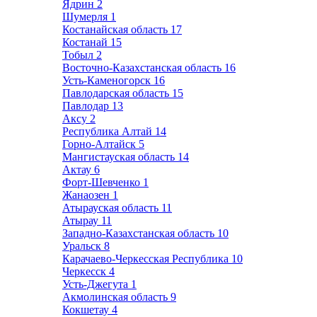
Ядрин
2
Шумерля
1
Костанайская область
17
Костанай
15
Тобыл
2
Восточно-Казахстанская область
16
Усть-Каменогорск
16
Павлодарская область
15
Павлодар
13
Аксу
2
Республика Алтай
14
Горно-Алтайск
5
Мангистауская область
14
Актау
6
Форт-Шевченко
1
Жанаозен
1
Атырауская область
11
Атырау
11
Западно-Казахстанская область
10
Уральск
8
Карачаево-Черкесская Республика
10
Черкесск
4
Усть-Джегута
1
Акмолинская область
9
Кокшетау
4