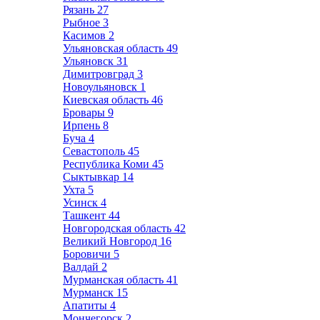
Рязань
27
Рыбное
3
Касимов
2
Ульяновская область
49
Ульяновск
31
Димитровград
3
Новоульяновск
1
Киевская область
46
Бровары
9
Ирпень
8
Буча
4
Севастополь
45
Республика Коми
45
Сыктывкар
14
Ухта
5
Усинск
4
Ташкент
44
Новгородская область
42
Великий Новгород
16
Боровичи
5
Валдай
2
Мурманская область
41
Мурманск
15
Апатиты
4
Мончегорск
2