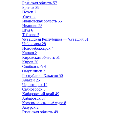
Брянская область
57
Брянск
39
Почеп
2
Унеча
2
Ивановская область
55
Иваново
28
Шуя
6
Тейково
5
Чувашская Республика — Чувашия
51
Чебоксары
28
Новочебоксарск
4
Канаш
2
Кировская область
51
Киров
30
Слободской
4
Омутнинск
2
Республика Хакасия
50
Абакан
25
Черногорск
12
Саяногорск
5
Хабаровский край
49
Хабаровск
37
Комсомольск-на-Амуре
8
Амурск
2
Рязанская область
49