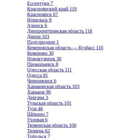
Ессентуки
7
Красноярский край
119
Красноярск
67
Норильск
9
Ачинск
6
Днепропетровская область
118
Днепр
103
Подгородное
1
Кемеровская область — Кузбасс
116
Кемерово
30
Новокузнецк
30
Прокопьевск
8
Одесская область
111
Одесса
81
Черноморск
6
Харьковская область
103
Харьков
96
Дергачи
3
Тульская область
101
Тула
46
Щёкино
7
Узловая
6
Тюменская область
100
Тюмень
62
Тобольск
7