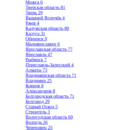
Можга
6
Тверская область
81
Тверь
29
Вышний Волочёк
4
Ржев
4
Калужская область
80
Калуга
31
Обнинск
9
Малоярославец
6
Ярославская область
77
Ярославль
47
Рыбинск
7
Переславль-Залесский
4
Алматы
73
Владимирская область
71
Владимир
25
Ковров
8
Александров
8
Белгородская область
71
Белгород
29
Старый Оскол
5
Строитель
3
Вологодская область
69
Вологда
26
Череповец
25