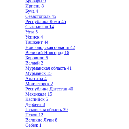
Бровары
9
Ирпень
8
Буча
4
Севастополь
45
Республика Коми
45
Сыктывкар
14
Ухта
5
Усинск
4
Ташкент
44
Новгородская область
42
Великий Новгород
16
Боровичи
5
Валдай
2
Мурманская область
41
Мурманск
15
Апатиты
4
Мончегорск
2
Республика Дагестан
40
Махачкала
15
Каспийск
5
Дербент
3
Псковская область
39
Псков
12
Великие Луки
8
Себеж
1