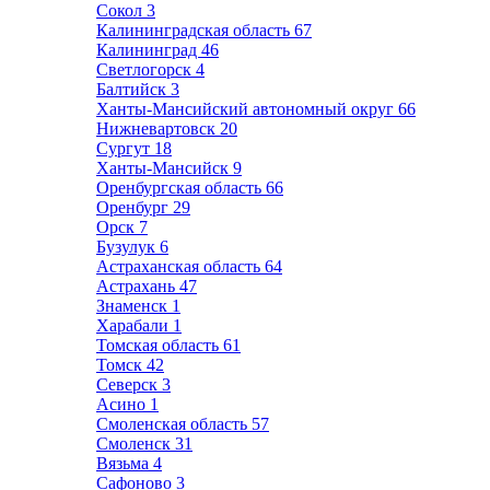
Сокол
3
Калининградская область
67
Калининград
46
Светлогорск
4
Балтийск
3
Ханты-Мансийский автономный округ
66
Нижневартовск
20
Сургут
18
Ханты-Мансийск
9
Оренбургская область
66
Оренбург
29
Орск
7
Бузулук
6
Астраханская область
64
Астрахань
47
Знаменск
1
Харабали
1
Томская область
61
Томск
42
Северск
3
Асино
1
Смоленская область
57
Смоленск
31
Вязьма
4
Сафоново
3