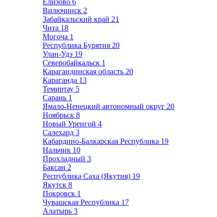
Елизово
6
Вилючинск
2
Забайкальский край
21
Чита
18
Могоча
1
Республика Бурятия
20
Улан-Удэ
19
Северобайкальск
1
Карагандинская область
20
Караганда
13
Темиртау
5
Сарань
1
Ямало-Ненецкий автономный округ
20
Ноябрьск
8
Новый Уренгой
4
Салехард
3
Кабардино-Балкарская Республика
19
Нальчик
10
Прохладный
3
Баксан
2
Республика Саха (Якутия)
19
Якутск
8
Покровск
1
Чувашская Республика
17
Алатырь
3