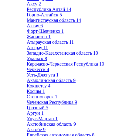
Аксу
2
Республика Алтай
14
Горно-Алтайск
5
Мангистауская область
14
Актау
6
Форт-Шевченко
1
Жанаозен
1
Атырауская область
11
Атырау
11
Западно-Казахстанская область
10
Уральск
8
Карачаево-Черкесская Республика
10
Черкесск
4
Усть-Джегута
1
Акмолинская область
9
Кокшетау
4
Косшы
1
Степногорск
1
Чеченская Республика
9
Грозный
5
Аргун
1
Урус-Мартан
1
Актюбинская область
9
Актобе
9
Еврейская автономная область
8