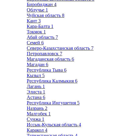
Биробиджан
4
Облучье
1
Чуйская область
8
Кант
3
Кара-Балта
1
Токмок
1
Абай область
7
Семей
6
Северо-Казахстанская область
7
Петропавловск
7
Магаданская область
6
Магадан
6
Республика Тыва
6
Кызыл
5
Республика Калмыкия
6
Лагань
1
Элиста
1
Астана
6
Республика Ингушетия
5
Назрань
2
Малгобек
1
Сунжа
1
Иссык-Кульская область
4
Каракол
4
Туркестанская область
4