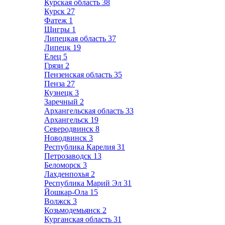
Курская область
38
Курск
27
Фатеж
1
Щигры
1
Липецкая область
37
Липецк
19
Елец
5
Грязи
2
Пензенская область
35
Пенза
27
Кузнецк
3
Заречный
2
Архангельская область
33
Архангельск
19
Северодвинск
8
Новодвинск
3
Республика Карелия
31
Петрозаводск
13
Беломорск
3
Лахденпохья
2
Республика Марий Эл
31
Йошкар-Ола
15
Волжск
3
Козьмодемьянск
2
Курганская область
31