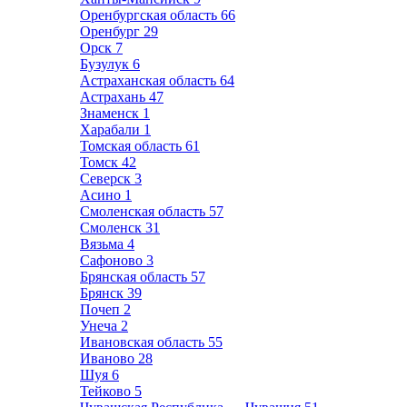
Оренбургская область
66
Оренбург
29
Орск
7
Бузулук
6
Астраханская область
64
Астрахань
47
Знаменск
1
Харабали
1
Томская область
61
Томск
42
Северск
3
Асино
1
Смоленская область
57
Смоленск
31
Вязьма
4
Сафоново
3
Брянская область
57
Брянск
39
Почеп
2
Унеча
2
Ивановская область
55
Иваново
28
Шуя
6
Тейково
5