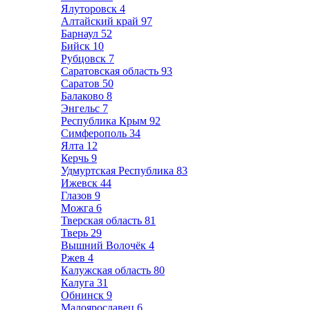
Ялуторовск
4
Алтайский край
97
Барнаул
52
Бийск
10
Рубцовск
7
Саратовская область
93
Саратов
50
Балаково
8
Энгельс
7
Республика Крым
92
Симферополь
34
Ялта
12
Керчь
9
Удмуртская Республика
83
Ижевск
44
Глазов
9
Можга
6
Тверская область
81
Тверь
29
Вышний Волочёк
4
Ржев
4
Калужская область
80
Калуга
31
Обнинск
9
Малоярославец
6