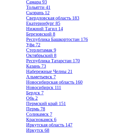
Самара
93
Тольятти
41
Сызрань
12
Свердловская область
183
Екатеринбург
85
Нижний Тагил
14
Березовский
8
Республика Башкортостан
176
Уфа
72
Стерлитамак
9
Октябрьский
8
Республика Татарстан
170
Казань
73
Набережные Челны
21
Альметьевск
7
Новосибирская область
160
Новосибирск
111
Бердск
7
Обь
2
Пермский край
151
Пермь
78
Соликамск
7
Краснокамск
6
Иркутская область
147
Иркутск
68