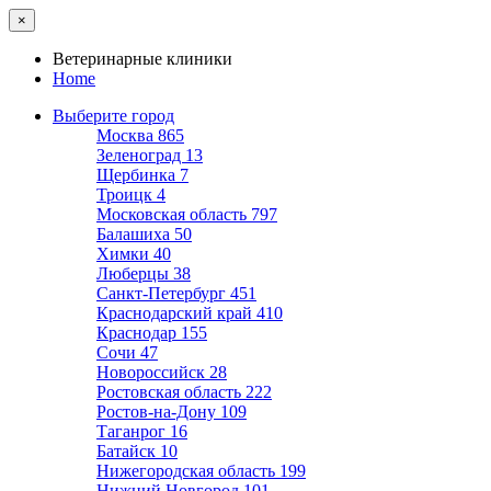
×
Ветеринарные клиники
Home
Выберите город
Москва
865
Зеленоград
13
Щербинка
7
Троицк
4
Московская область
797
Балашиха
50
Химки
40
Люберцы
38
Санкт-Петербург
451
Краснодарский край
410
Краснодар
155
Сочи
47
Новороссийск
28
Ростовская область
222
Ростов-на-Дону
109
Таганрог
16
Батайск
10
Нижегородская область
199
Нижний Новгород
101