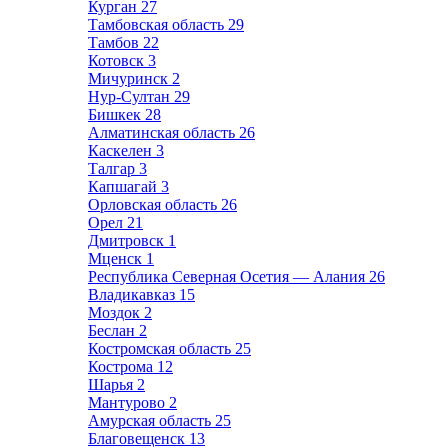
Курган
27
Тамбовская область
29
Тамбов
22
Котовск
3
Мичуринск
2
Нур-Султан
29
Бишкек
28
Алматинская область
26
Каскелен
3
Талгар
3
Капшагай
3
Орловская область
26
Орел
21
Дмитровск
1
Мценск
1
Республика Северная Осетия — Алания
26
Владикавказ
15
Моздок
2
Беслан
2
Костромская область
25
Кострома
12
Шарья
2
Мантурово
2
Амурская область
25
Благовещенск
13