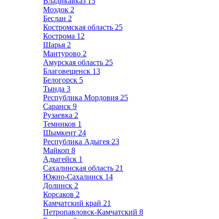
Владикавказ
15
Моздок
2
Беслан
2
Костромская область
25
Кострома
12
Шарья
2
Мантурово
2
Амурская область
25
Благовещенск
13
Белогорск
5
Тында
3
Республика Мордовия
25
Саранск
9
Рузаевка
2
Темников
1
Шымкент
24
Республика Адыгея
23
Майкоп
8
Адыгейск
1
Сахалинская область
21
Южно-Сахалинск
14
Долинск
2
Корсаков
2
Камчатский край
21
Петропавловск-Камчатский
8