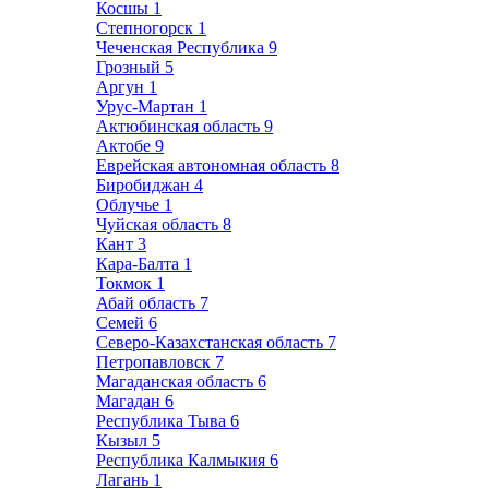
Косшы
1
Степногорск
1
Чеченская Республика
9
Грозный
5
Аргун
1
Урус-Мартан
1
Актюбинская область
9
Актобе
9
Еврейская автономная область
8
Биробиджан
4
Облучье
1
Чуйская область
8
Кант
3
Кара-Балта
1
Токмок
1
Абай область
7
Семей
6
Северо-Казахстанская область
7
Петропавловск
7
Магаданская область
6
Магадан
6
Республика Тыва
6
Кызыл
5
Республика Калмыкия
6
Лагань
1