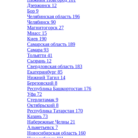
Дзержинск
12
Бор
9
Челябинская область
196
Челябинск
90
Магнитогорск
27
Миасс
15
Киев
190
Самарская область
189
Самара
93
Тольятти
41
Сызрань
12
Свердловская область
183
Екатеринбург
85
Нижний Тагил
14
Березовский
8
Республика Башкортостан
176
Уфа
72
Стерлитамак
9
Октябрьский
8
Республика Татарстан
170
Казань
73
Набережные Челны
21
Альметьевск
7
Новосибирская область
160