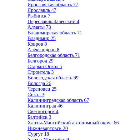
Ярославская область
77
Ярославль
47
Рыбинск
7
Переславль-Залесский
4
Алматы
73
Владимирская область
71
Владимир
25
Ковров
8
Александров
8
Белгородская область
71
Белгород
29
Старый Оскол
5
Строитель
3
Вологодская область
69
Вологда
26
Череповец
25
Сокол
3
Калининградская область
67
Калининград
46
Светлогорск
4
Балтийск
3
Ханты-Мансийский автономный округ
66
Нижневартовск
20
Сургут
18
Ханты-Мансийск
9