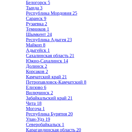
Белогорск
5
Тында
3
Республика Мордовия
25
Саранск
9
Рузаевка
2
Темников
1
Шымкент
24
Республика Адыгея
23
Майкоп
8
Адыгейск
1
Сахалинская область
21
Южно-Сахалинск
14
Долинск
2
Корсаков
2
Камчатский край
21
Петропавловск-Камчатский
8
Елизово
6
Вилючинск
2
Забайкальский край
21
Чита
18
Могоча
1
Республика Бурятия
20
Улан-Удэ
19
Северобайкальск
1
Карагандинская область
20