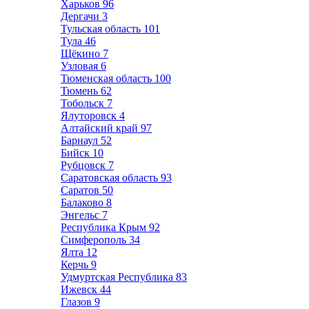
Харьков
96
Дергачи
3
Тульская область
101
Тула
46
Щёкино
7
Узловая
6
Тюменская область
100
Тюмень
62
Тобольск
7
Ялуторовск
4
Алтайский край
97
Барнаул
52
Бийск
10
Рубцовск
7
Саратовская область
93
Саратов
50
Балаково
8
Энгельс
7
Республика Крым
92
Симферополь
34
Ялта
12
Керчь
9
Удмуртская Республика
83
Ижевск
44
Глазов
9