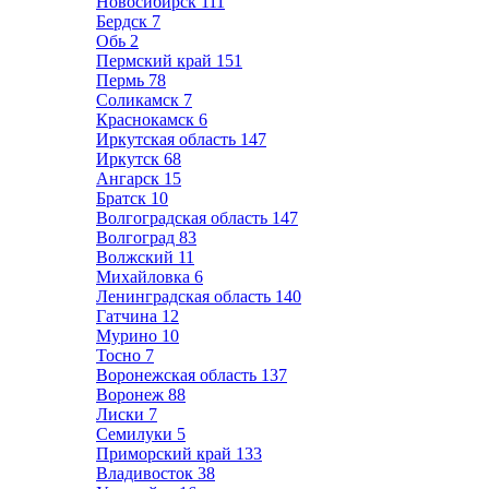
Новосибирск
111
Бердск
7
Обь
2
Пермский край
151
Пермь
78
Соликамск
7
Краснокамск
6
Иркутская область
147
Иркутск
68
Ангарск
15
Братск
10
Волгоградская область
147
Волгоград
83
Волжский
11
Михайловка
6
Ленинградская область
140
Гатчина
12
Мурино
10
Тосно
7
Воронежская область
137
Воронеж
88
Лиски
7
Семилуки
5
Приморский край
133
Владивосток
38