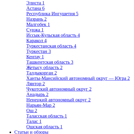
Элиста
1
Астана
6
Республика Ингушетия
5
Назрань
2
Малгобек
1
Сунжа
1
Иссык-Кульская область
4
Каракол
4
Туркестанская область
4
Туркестан
3
Кентау
1
Ташкентская область
3
Жетысу область
2
Талдыкорган
2
Ханты-Мансийский автономный округ — Югра
2
Лянтор
2
Чукотский автономный округ
2
Анадырь
2
Ненецкий автономный округ
2
Нарьян-Мар
2
Ош
2
Таласская область
1
Талас
1
Ошская область
1
Статьи и обзоры