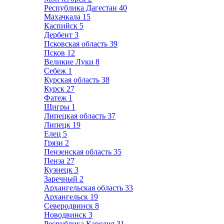
Республика Дагестан
40
Махачкала
15
Каспийск
5
Дербент
3
Псковская область
39
Псков
12
Великие Луки
8
Себеж
1
Курская область
38
Курск
27
Фатеж
1
Щигры
1
Липецкая область
37
Липецк
19
Елец
5
Грязи
2
Пензенская область
35
Пенза
27
Кузнецк
3
Заречный
2
Архангельская область
33
Архангельск
19
Северодвинск
8
Новодвинск
3
Республика Карелия
31