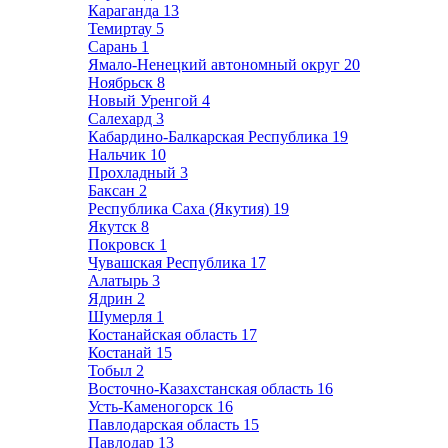
Караганда
13
Темиртау
5
Сарань
1
Ямало-Ненецкий автономный округ
20
Ноябрьск
8
Новый Уренгой
4
Салехард
3
Кабардино-Балкарская Республика
19
Нальчик
10
Прохладный
3
Баксан
2
Республика Саха (Якутия)
19
Якутск
8
Покровск
1
Чувашская Республика
17
Алатырь
3
Ядрин
2
Шумерля
1
Костанайская область
17
Костанай
15
Тобыл
2
Восточно-Казахстанская область
16
Усть-Каменогорск
16
Павлодарская область
15
Павлодар
13