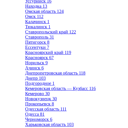
Уссурийск
16
Находка
13
Омская область
124
Омск
112
Калачинск
1
Тюкалинск
1
Ставропольский край
122
Ставрополь
31
Пятигорск
8
Ессентуки
7
Красноярский край
119
Красноярск
67
Норильск
9
Ачинск
6
Днепропетровская область
118
Днепр
103
Подгородное
1
Кемеровская область — Кузбасс
116
Кемерово
30
Новокузнецк
30
Прокопьевск
8
Одесская область
111
Одесса
81
Черноморск
6
Харьковская область
103