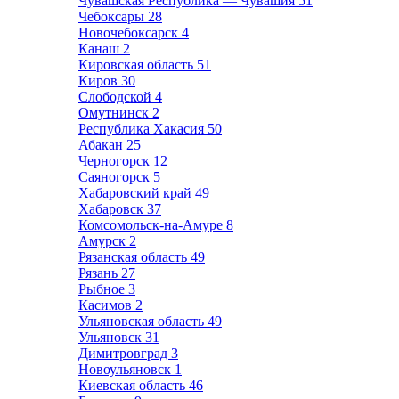
Чувашская Республика — Чувашия
51
Чебоксары
28
Новочебоксарск
4
Канаш
2
Кировская область
51
Киров
30
Слободской
4
Омутнинск
2
Республика Хакасия
50
Абакан
25
Черногорск
12
Саяногорск
5
Хабаровский край
49
Хабаровск
37
Комсомольск-на-Амуре
8
Амурск
2
Рязанская область
49
Рязань
27
Рыбное
3
Касимов
2
Ульяновская область
49
Ульяновск
31
Димитровград
3
Новоульяновск
1
Киевская область
46