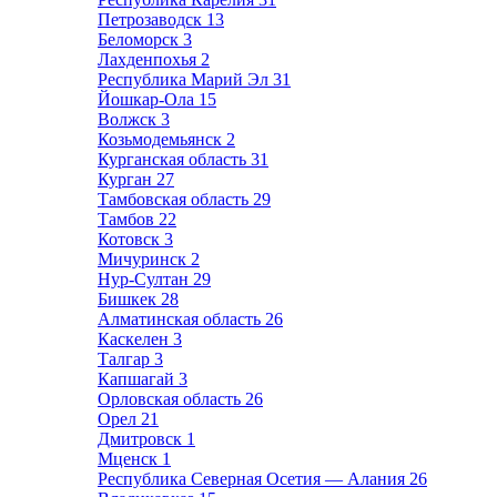
Петрозаводск
13
Беломорск
3
Лахденпохья
2
Республика Марий Эл
31
Йошкар-Ола
15
Волжск
3
Козьмодемьянск
2
Курганская область
31
Курган
27
Тамбовская область
29
Тамбов
22
Котовск
3
Мичуринск
2
Нур-Султан
29
Бишкек
28
Алматинская область
26
Каскелен
3
Талгар
3
Капшагай
3
Орловская область
26
Орел
21
Дмитровск
1
Мценск
1
Республика Северная Осетия — Алания
26