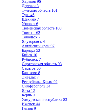
Харьков
96
Дергачи
3
Тульская область
101
Тула
46
Щёкино
7
Узловая
6
Тюменская область
100
Тюмень
62
Тобольск
7
Ялуторовск
4
Алтайский край
97
Барнаул
52
Бийск
10
Рубцовск
7
Саратовская область
93
Саратов
50
Балаково
8
Энгельс
7
Республика Крым
92
Симферополь
34
Ялта
12
Керчь
9
Удмуртская Республика
83
Ижевск
44
Глазов
9