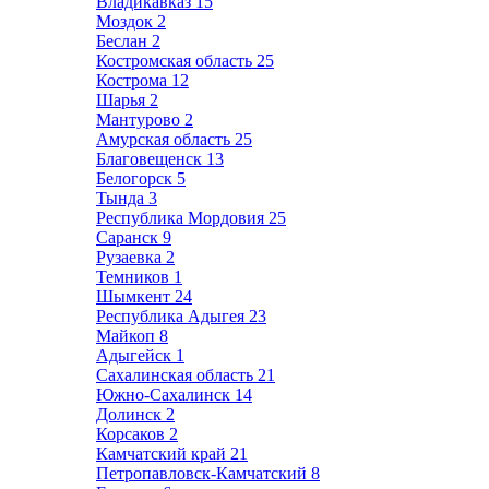
Владикавказ
15
Моздок
2
Беслан
2
Костромская область
25
Кострома
12
Шарья
2
Мантурово
2
Амурская область
25
Благовещенск
13
Белогорск
5
Тында
3
Республика Мордовия
25
Саранск
9
Рузаевка
2
Темников
1
Шымкент
24
Республика Адыгея
23
Майкоп
8
Адыгейск
1
Сахалинская область
21
Южно-Сахалинск
14
Долинск
2
Корсаков
2
Камчатский край
21
Петропавловск-Камчатский
8