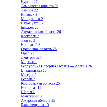
Курган
27
Тамбовская область
29
Тамбов
22
Котовск
3
Мичуринск
2
Нур-Султан
29
Бишкек
28
Алматинская область
26
Каскелен
3
Талгар
3
Капшагай
3
Орловская область
26
Орел
21
Дмитровск
1
Мценск
1
Республика Северная Осетия — Алания
26
Владикавказ
15
Моздок
2
Беслан
2
Костромская область
25
Кострома
12
Шарья
2
Мантурово
2
Амурская область
25
Благовещенск
13