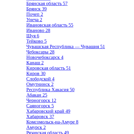
Брянская область
57
Брянск
39
Почеп
2
Унеча
2
Ивановская область
55
Иваново
28
Шуя
6
Тейково
5
Чувашская Республика — Чувашия
51
Чебоксары
28
Новочебоксарск
4
Канаш
2
Кировская область
51
Киров
30
Слободской
4
Омутнинск
2
Республика Хакасия
50
Абакан
25
Черногорск
12
Саяногорск
5
Хабаровский край
49
Хабаровск
37
Комсомольск-на-Амуре
8
Амурск
2
Рязанская область
49