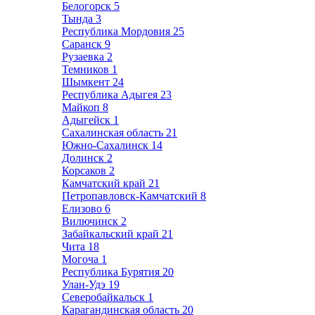
Белогорск
5
Тында
3
Республика Мордовия
25
Саранск
9
Рузаевка
2
Темников
1
Шымкент
24
Республика Адыгея
23
Майкоп
8
Адыгейск
1
Сахалинская область
21
Южно-Сахалинск
14
Долинск
2
Корсаков
2
Камчатский край
21
Петропавловск-Камчатский
8
Елизово
6
Вилючинск
2
Забайкальский край
21
Чита
18
Могоча
1
Республика Бурятия
20
Улан-Удэ
19
Северобайкальск
1
Карагандинская область
20