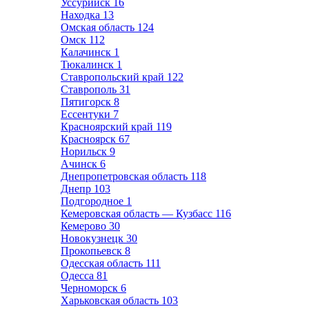
Уссурийск
16
Находка
13
Омская область
124
Омск
112
Калачинск
1
Тюкалинск
1
Ставропольский край
122
Ставрополь
31
Пятигорск
8
Ессентуки
7
Красноярский край
119
Красноярск
67
Норильск
9
Ачинск
6
Днепропетровская область
118
Днепр
103
Подгородное
1
Кемеровская область — Кузбасс
116
Кемерово
30
Новокузнецк
30
Прокопьевск
8
Одесская область
111
Одесса
81
Черноморск
6
Харьковская область
103