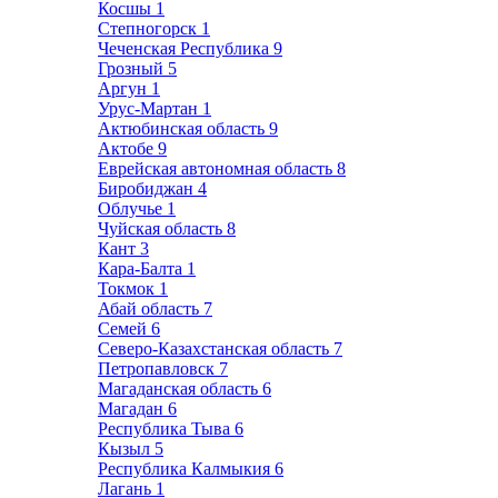
Косшы
1
Степногорск
1
Чеченская Республика
9
Грозный
5
Аргун
1
Урус-Мартан
1
Актюбинская область
9
Актобе
9
Еврейская автономная область
8
Биробиджан
4
Облучье
1
Чуйская область
8
Кант
3
Кара-Балта
1
Токмок
1
Абай область
7
Семей
6
Северо-Казахстанская область
7
Петропавловск
7
Магаданская область
6
Магадан
6
Республика Тыва
6
Кызыл
5
Республика Калмыкия
6
Лагань
1