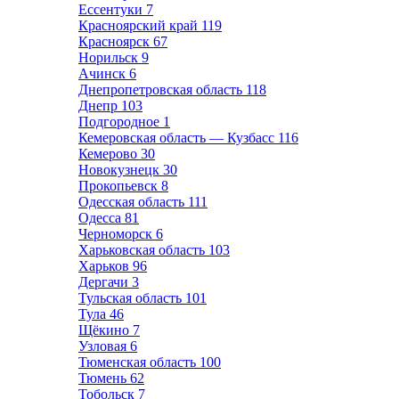
Ессентуки
7
Красноярский край
119
Красноярск
67
Норильск
9
Ачинск
6
Днепропетровская область
118
Днепр
103
Подгородное
1
Кемеровская область — Кузбасс
116
Кемерово
30
Новокузнецк
30
Прокопьевск
8
Одесская область
111
Одесса
81
Черноморск
6
Харьковская область
103
Харьков
96
Дергачи
3
Тульская область
101
Тула
46
Щёкино
7
Узловая
6
Тюменская область
100
Тюмень
62
Тобольск
7