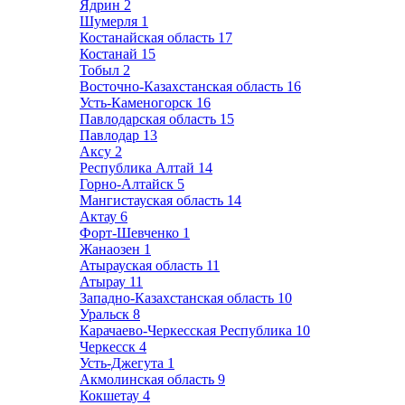
Ядрин
2
Шумерля
1
Костанайская область
17
Костанай
15
Тобыл
2
Восточно-Казахстанская область
16
Усть-Каменогорск
16
Павлодарская область
15
Павлодар
13
Аксу
2
Республика Алтай
14
Горно-Алтайск
5
Мангистауская область
14
Актау
6
Форт-Шевченко
1
Жанаозен
1
Атырауская область
11
Атырау
11
Западно-Казахстанская область
10
Уральск
8
Карачаево-Черкесская Республика
10
Черкесск
4
Усть-Джегута
1
Акмолинская область
9
Кокшетау
4