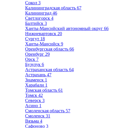
Сокол
3
Калининградская область
67
Калининград
46
Светлогорск
4
Балтийск
3
Ханты-Мансийский автономный округ
66
Нижневартовск
20
Сургут
18
Ханты-Мансийск
9
Оренбургская область
66
Оренбург
29
Орск
7
Бузулук
6
Астраханская область
64
Астрахань
47
Знаменск
1
Харабали
1
Томская область
61
Томск
42
Северск
3
Асино
1
Смоленская область
57
Смоленск
31
Вязьма
4
Сафоново
3