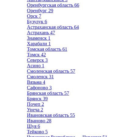
Оренбургская область
66
Оренбург
29
Орск
7
Бузулук
6
Астраханская область
64
Астрахань
47
Знаменск
1
Харабали
1
Томская область
61
Томск
42
Северск
3
Асино
1
Смоленская область
57
Смоленск
31
Вязьма
4
Сафоново
3
Брянская область
57
Брянск
39
Почеп
2
Унеча
2
Ивановская область
55
Иваново
28
Шуя
6
Тейково
5