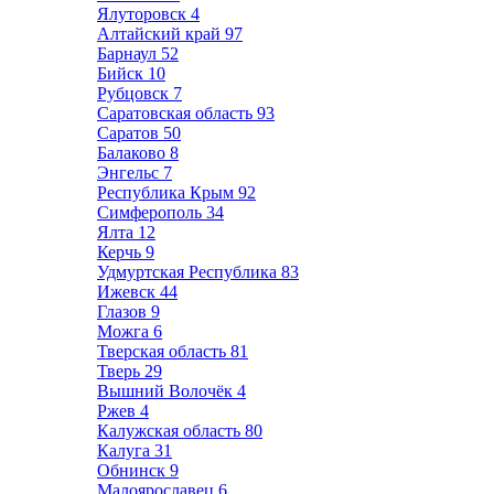
Ялуторовск
4
Алтайский край
97
Барнаул
52
Бийск
10
Рубцовск
7
Саратовская область
93
Саратов
50
Балаково
8
Энгельс
7
Республика Крым
92
Симферополь
34
Ялта
12
Керчь
9
Удмуртская Республика
83
Ижевск
44
Глазов
9
Можга
6
Тверская область
81
Тверь
29
Вышний Волочёк
4
Ржев
4
Калужская область
80
Калуга
31
Обнинск
9
Малоярославец
6