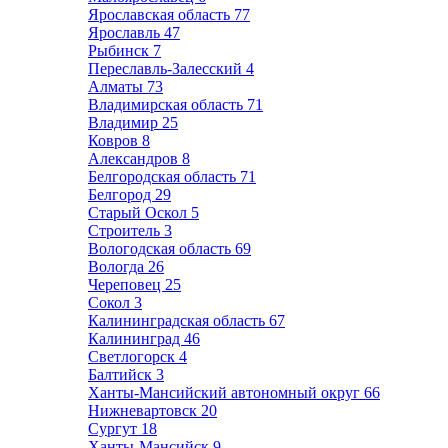
Ярославская область
77
Ярославль
47
Рыбинск
7
Переславль-Залесский
4
Алматы
73
Владимирская область
71
Владимир
25
Ковров
8
Александров
8
Белгородская область
71
Белгород
29
Старый Оскол
5
Строитель
3
Вологодская область
69
Вологда
26
Череповец
25
Сокол
3
Калининградская область
67
Калининград
46
Светлогорск
4
Балтийск
3
Ханты-Мансийский автономный округ
66
Нижневартовск
20
Сургут
18
Ханты-Мансийск
9