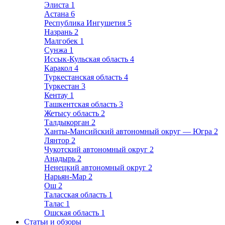
Элиста
1
Астана
6
Республика Ингушетия
5
Назрань
2
Малгобек
1
Сунжа
1
Иссык-Кульская область
4
Каракол
4
Туркестанская область
4
Туркестан
3
Кентау
1
Ташкентская область
3
Жетысу область
2
Талдыкорган
2
Ханты-Мансийский автономный округ — Югра
2
Лянтор
2
Чукотский автономный округ
2
Анадырь
2
Ненецкий автономный округ
2
Нарьян-Мар
2
Ош
2
Таласская область
1
Талас
1
Ошская область
1
Статьи и обзоры