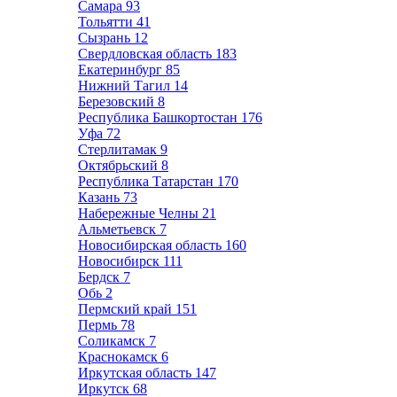
Самара
93
Тольятти
41
Сызрань
12
Свердловская область
183
Екатеринбург
85
Нижний Тагил
14
Березовский
8
Республика Башкортостан
176
Уфа
72
Стерлитамак
9
Октябрьский
8
Республика Татарстан
170
Казань
73
Набережные Челны
21
Альметьевск
7
Новосибирская область
160
Новосибирск
111
Бердск
7
Обь
2
Пермский край
151
Пермь
78
Соликамск
7
Краснокамск
6
Иркутская область
147
Иркутск
68