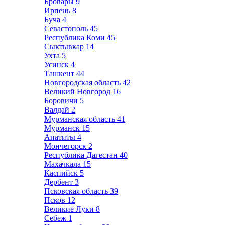
Бровары
9
Ирпень
8
Буча
4
Севастополь
45
Республика Коми
45
Сыктывкар
14
Ухта
5
Усинск
4
Ташкент
44
Новгородская область
42
Великий Новгород
16
Боровичи
5
Валдай
2
Мурманская область
41
Мурманск
15
Апатиты
4
Мончегорск
2
Республика Дагестан
40
Махачкала
15
Каспийск
5
Дербент
3
Псковская область
39
Псков
12
Великие Луки
8
Себеж
1