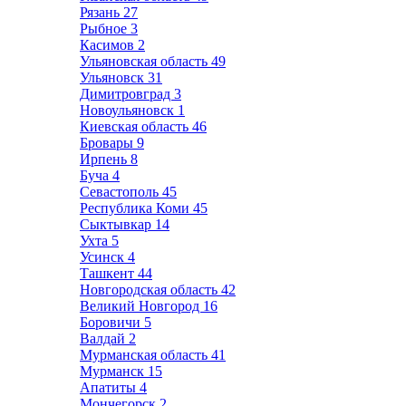
Рязань
27
Рыбное
3
Касимов
2
Ульяновская область
49
Ульяновск
31
Димитровград
3
Новоульяновск
1
Киевская область
46
Бровары
9
Ирпень
8
Буча
4
Севастополь
45
Республика Коми
45
Сыктывкар
14
Ухта
5
Усинск
4
Ташкент
44
Новгородская область
42
Великий Новгород
16
Боровичи
5
Валдай
2
Мурманская область
41
Мурманск
15
Апатиты
4
Мончегорск
2