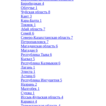
Биробиджан
4
Облучье
1
Чуйская область
8
Кант
3
Кара-Балта
1
Токмок
1
Абай область
7
Семей
6
Северо-Казахстанская область
7
Петропавловск
7
Магаданская область
6
Магадан
6
Республика Тыва
6
Кызыл
5
Республика Калмыкия
6
Лагань
1
Элиста
1
Астана
6
Республика Ингушетия
5
Назрань
2
Малгобек
1
Сунжа
1
Иссык-Кульская область
4
Каракол
4
Туркестанская область
4