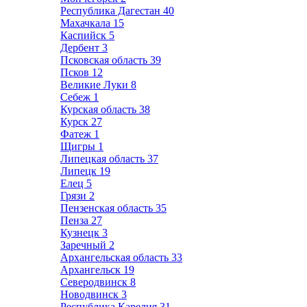
Республика Дагестан
40
Махачкала
15
Каспийск
5
Дербент
3
Псковская область
39
Псков
12
Великие Луки
8
Себеж
1
Курская область
38
Курск
27
Фатеж
1
Щигры
1
Липецкая область
37
Липецк
19
Елец
5
Грязи
2
Пензенская область
35
Пенза
27
Кузнецк
3
Заречный
2
Архангельская область
33
Архангельск
19
Северодвинск
8
Новодвинск
3
Республика Карелия
31