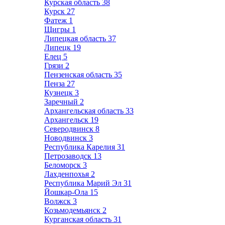
Курская область
38
Курск
27
Фатеж
1
Щигры
1
Липецкая область
37
Липецк
19
Елец
5
Грязи
2
Пензенская область
35
Пенза
27
Кузнецк
3
Заречный
2
Архангельская область
33
Архангельск
19
Северодвинск
8
Новодвинск
3
Республика Карелия
31
Петрозаводск
13
Беломорск
3
Лахденпохья
2
Республика Марий Эл
31
Йошкар-Ола
15
Волжск
3
Козьмодемьянск
2
Курганская область
31