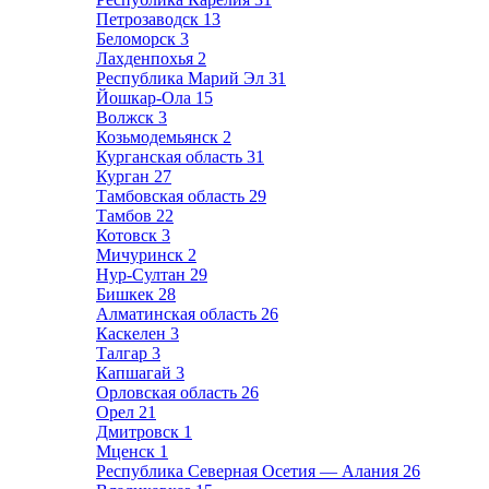
Петрозаводск
13
Беломорск
3
Лахденпохья
2
Республика Марий Эл
31
Йошкар-Ола
15
Волжск
3
Козьмодемьянск
2
Курганская область
31
Курган
27
Тамбовская область
29
Тамбов
22
Котовск
3
Мичуринск
2
Нур-Султан
29
Бишкек
28
Алматинская область
26
Каскелен
3
Талгар
3
Капшагай
3
Орловская область
26
Орел
21
Дмитровск
1
Мценск
1
Республика Северная Осетия — Алания
26