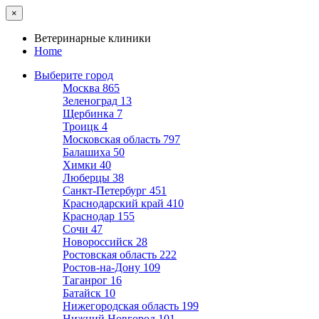
×
Ветеринарные клиники
Home
Выберите город
Москва
865
Зеленоград
13
Щербинка
7
Троицк
4
Московская область
797
Балашиха
50
Химки
40
Люберцы
38
Санкт-Петербург
451
Краснодарский край
410
Краснодар
155
Сочи
47
Новороссийск
28
Ростовская область
222
Ростов-на-Дону
109
Таганрог
16
Батайск
10
Нижегородская область
199
Нижний Новгород
101