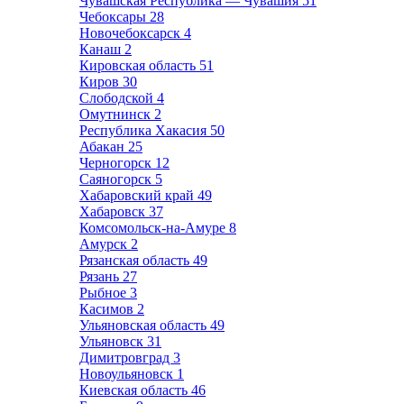
Чувашская Республика — Чувашия
51
Чебоксары
28
Новочебоксарск
4
Канаш
2
Кировская область
51
Киров
30
Слободской
4
Омутнинск
2
Республика Хакасия
50
Абакан
25
Черногорск
12
Саяногорск
5
Хабаровский край
49
Хабаровск
37
Комсомольск-на-Амуре
8
Амурск
2
Рязанская область
49
Рязань
27
Рыбное
3
Касимов
2
Ульяновская область
49
Ульяновск
31
Димитровград
3
Новоульяновск
1
Киевская область
46