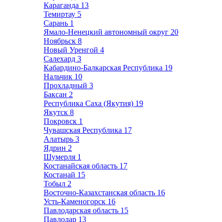
Караганда
13
Темиртау
5
Сарань
1
Ямало-Ненецкий автономный округ
20
Ноябрьск
8
Новый Уренгой
4
Салехард
3
Кабардино-Балкарская Республика
19
Нальчик
10
Прохладный
3
Баксан
2
Республика Саха (Якутия)
19
Якутск
8
Покровск
1
Чувашская Республика
17
Алатырь
3
Ядрин
2
Шумерля
1
Костанайская область
17
Костанай
15
Тобыл
2
Восточно-Казахстанская область
16
Усть-Каменогорск
16
Павлодарская область
15
Павлодар
13