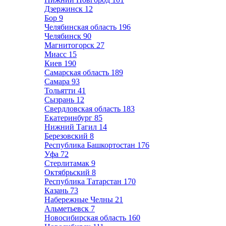
Дзержинск
12
Бор
9
Челябинская область
196
Челябинск
90
Магнитогорск
27
Миасс
15
Киев
190
Самарская область
189
Самара
93
Тольятти
41
Сызрань
12
Свердловская область
183
Екатеринбург
85
Нижний Тагил
14
Березовский
8
Республика Башкортостан
176
Уфа
72
Стерлитамак
9
Октябрьский
8
Республика Татарстан
170
Казань
73
Набережные Челны
21
Альметьевск
7
Новосибирская область
160