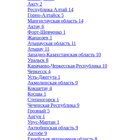
Аксу
2
Республика Алтай
14
Горно-Алтайск
5
Мангистауская область
14
Актау
6
Форт-Шевченко
1
Жанаозен
1
Атырауская область
11
Атырау
11
Западно-Казахстанская область
10
Уральск
8
Карачаево-Черкесская Республика
10
Черкесск
4
Усть-Джегута
1
Акмолинская область
9
Кокшетау
4
Косшы
1
Степногорск
1
Чеченская Республика
9
Грозный
5
Аргун
1
Урус-Мартан
1
Актюбинская область
9
Актобе
9
Еврейская автономная область
8