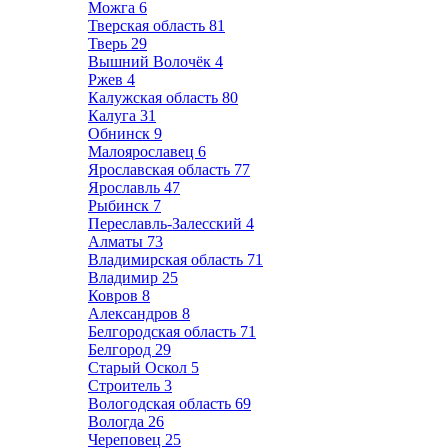
Можга
6
Тверская область
81
Тверь
29
Вышний Волочёк
4
Ржев
4
Калужская область
80
Калуга
31
Обнинск
9
Малоярославец
6
Ярославская область
77
Ярославль
47
Рыбинск
7
Переславль-Залесский
4
Алматы
73
Владимирская область
71
Владимир
25
Ковров
8
Александров
8
Белгородская область
71
Белгород
29
Старый Оскол
5
Строитель
3
Вологодская область
69
Вологда
26
Череповец
25