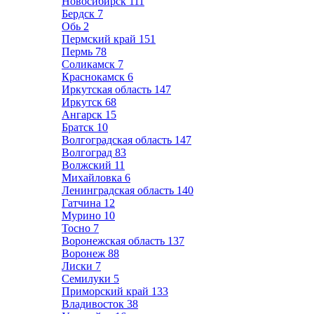
Новосибирск
111
Бердск
7
Обь
2
Пермский край
151
Пермь
78
Соликамск
7
Краснокамск
6
Иркутская область
147
Иркутск
68
Ангарск
15
Братск
10
Волгоградская область
147
Волгоград
83
Волжский
11
Михайловка
6
Ленинградская область
140
Гатчина
12
Мурино
10
Тосно
7
Воронежская область
137
Воронеж
88
Лиски
7
Семилуки
5
Приморский край
133
Владивосток
38