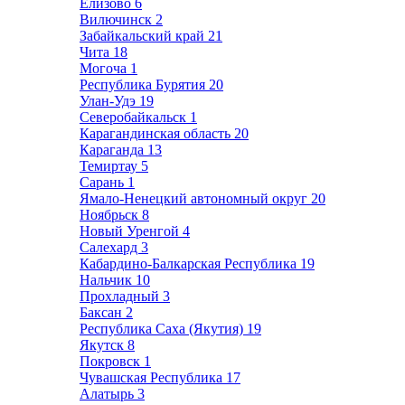
Елизово
6
Вилючинск
2
Забайкальский край
21
Чита
18
Могоча
1
Республика Бурятия
20
Улан-Удэ
19
Северобайкальск
1
Карагандинская область
20
Караганда
13
Темиртау
5
Сарань
1
Ямало-Ненецкий автономный округ
20
Ноябрьск
8
Новый Уренгой
4
Салехард
3
Кабардино-Балкарская Республика
19
Нальчик
10
Прохладный
3
Баксан
2
Республика Саха (Якутия)
19
Якутск
8
Покровск
1
Чувашская Республика
17
Алатырь
3