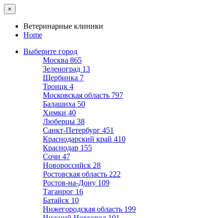
×
Ветеринарные клиники
Home
Выберите город
Москва
865
Зеленоград
13
Щербинка
7
Троицк
4
Московская область
797
Балашиха
50
Химки
40
Люберцы
38
Санкт-Петербург
451
Краснодарский край
410
Краснодар
155
Сочи
47
Новороссийск
28
Ростовская область
222
Ростов-на-Дону
109
Таганрог
16
Батайск
10
Нижегородская область
199
Нижний Новгород
101