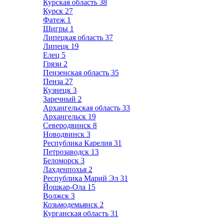
Курская область
38
Курск
27
Фатеж
1
Щигры
1
Липецкая область
37
Липецк
19
Елец
5
Грязи
2
Пензенская область
35
Пенза
27
Кузнецк
3
Заречный
2
Архангельская область
33
Архангельск
19
Северодвинск
8
Новодвинск
3
Республика Карелия
31
Петрозаводск
13
Беломорск
3
Лахденпохья
2
Республика Марий Эл
31
Йошкар-Ола
15
Волжск
3
Козьмодемьянск
2
Курганская область
31