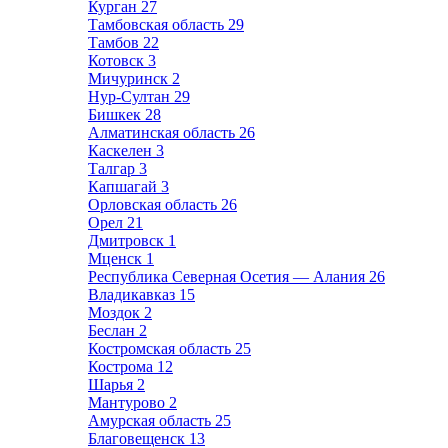
Курган
27
Тамбовская область
29
Тамбов
22
Котовск
3
Мичуринск
2
Нур-Султан
29
Бишкек
28
Алматинская область
26
Каскелен
3
Талгар
3
Капшагай
3
Орловская область
26
Орел
21
Дмитровск
1
Мценск
1
Республика Северная Осетия — Алания
26
Владикавказ
15
Моздок
2
Беслан
2
Костромская область
25
Кострома
12
Шарья
2
Мантурово
2
Амурская область
25
Благовещенск
13