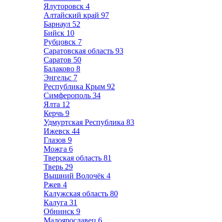
Ялуторовск
4
Алтайский край
97
Барнаул
52
Бийск
10
Рубцовск
7
Саратовская область
93
Саратов
50
Балаково
8
Энгельс
7
Республика Крым
92
Симферополь
34
Ялта
12
Керчь
9
Удмуртская Республика
83
Ижевск
44
Глазов
9
Можга
6
Тверская область
81
Тверь
29
Вышний Волочёк
4
Ржев
4
Калужская область
80
Калуга
31
Обнинск
9
Малоярославец
6