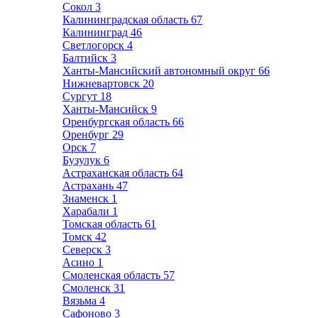
Сокол
3
Калининградская область
67
Калининград
46
Светлогорск
4
Балтийск
3
Ханты-Мансийский автономный округ
66
Нижневартовск
20
Сургут
18
Ханты-Мансийск
9
Оренбургская область
66
Оренбург
29
Орск
7
Бузулук
6
Астраханская область
64
Астрахань
47
Знаменск
1
Харабали
1
Томская область
61
Томск
42
Северск
3
Асино
1
Смоленская область
57
Смоленск
31
Вязьма
4
Сафоново
3