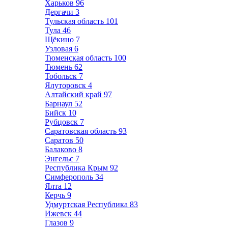
Харьков
96
Дергачи
3
Тульская область
101
Тула
46
Щёкино
7
Узловая
6
Тюменская область
100
Тюмень
62
Тобольск
7
Ялуторовск
4
Алтайский край
97
Барнаул
52
Бийск
10
Рубцовск
7
Саратовская область
93
Саратов
50
Балаково
8
Энгельс
7
Республика Крым
92
Симферополь
34
Ялта
12
Керчь
9
Удмуртская Республика
83
Ижевск
44
Глазов
9