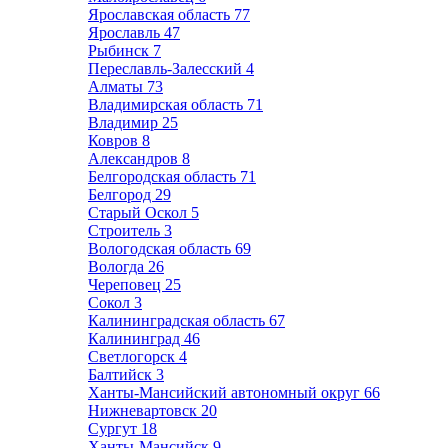
Ярославская область
77
Ярославль
47
Рыбинск
7
Переславль-Залесский
4
Алматы
73
Владимирская область
71
Владимир
25
Ковров
8
Александров
8
Белгородская область
71
Белгород
29
Старый Оскол
5
Строитель
3
Вологодская область
69
Вологда
26
Череповец
25
Сокол
3
Калининградская область
67
Калининград
46
Светлогорск
4
Балтийск
3
Ханты-Мансийский автономный округ
66
Нижневартовск
20
Сургут
18
Ханты-Мансийск
9