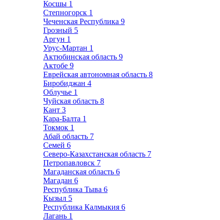
Косшы
1
Степногорск
1
Чеченская Республика
9
Грозный
5
Аргун
1
Урус-Мартан
1
Актюбинская область
9
Актобе
9
Еврейская автономная область
8
Биробиджан
4
Облучье
1
Чуйская область
8
Кант
3
Кара-Балта
1
Токмок
1
Абай область
7
Семей
6
Северо-Казахстанская область
7
Петропавловск
7
Магаданская область
6
Магадан
6
Республика Тыва
6
Кызыл
5
Республика Калмыкия
6
Лагань
1