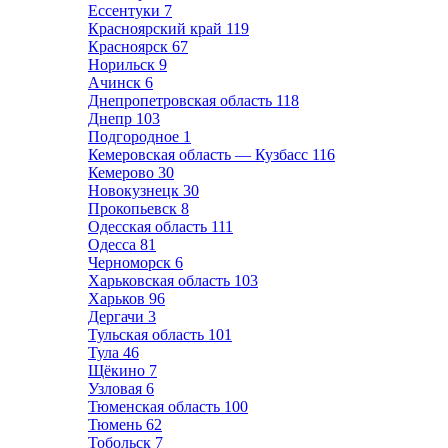
Ессентуки
7
Красноярский край
119
Красноярск
67
Норильск
9
Ачинск
6
Днепропетровская область
118
Днепр
103
Подгородное
1
Кемеровская область — Кузбасс
116
Кемерово
30
Новокузнецк
30
Прокопьевск
8
Одесская область
111
Одесса
81
Черноморск
6
Харьковская область
103
Харьков
96
Дергачи
3
Тульская область
101
Тула
46
Щёкино
7
Узловая
6
Тюменская область
100
Тюмень
62
Тобольск
7