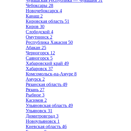
Чувашская Республика — Чувашия
51
Чебоксары
28
Новочебоксарск
4
Канаш
2
Кировская область
51
Киров
30
Слободской
4
Омутнинск
2
Республика Хакасия
50
Абакан
25
Черногорск
12
Саяногорск
5
Хабаровский край
49
Хабаровск
37
Комсомольск-на-Амуре
8
Амурск
2
Рязанская область
49
Рязань
27
Рыбное
3
Касимов
2
Ульяновская область
49
Ульяновск
31
Димитровград
3
Новоульяновск
1
Киевская область
46