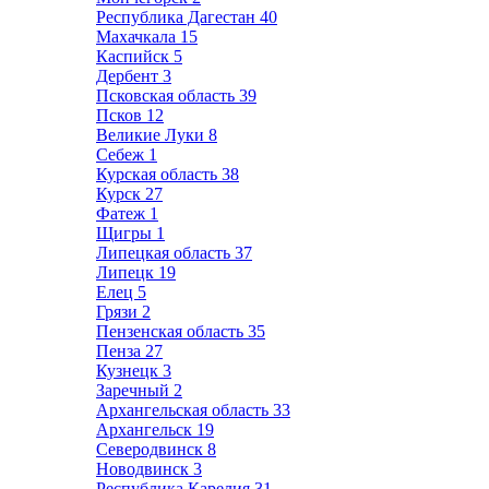
Республика Дагестан
40
Махачкала
15
Каспийск
5
Дербент
3
Псковская область
39
Псков
12
Великие Луки
8
Себеж
1
Курская область
38
Курск
27
Фатеж
1
Щигры
1
Липецкая область
37
Липецк
19
Елец
5
Грязи
2
Пензенская область
35
Пенза
27
Кузнецк
3
Заречный
2
Архангельская область
33
Архангельск
19
Северодвинск
8
Новодвинск
3
Республика Карелия
31