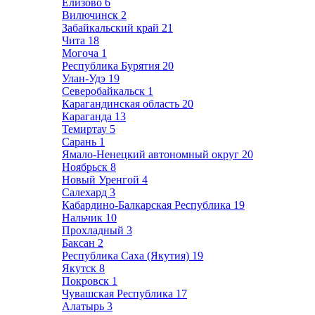
Елизово
6
Вилючинск
2
Забайкальский край
21
Чита
18
Могоча
1
Республика Бурятия
20
Улан-Удэ
19
Северобайкальск
1
Карагандинская область
20
Караганда
13
Темиртау
5
Сарань
1
Ямало-Ненецкий автономный округ
20
Ноябрьск
8
Новый Уренгой
4
Салехард
3
Кабардино-Балкарская Республика
19
Нальчик
10
Прохладный
3
Баксан
2
Республика Саха (Якутия)
19
Якутск
8
Покровск
1
Чувашская Республика
17
Алатырь
3