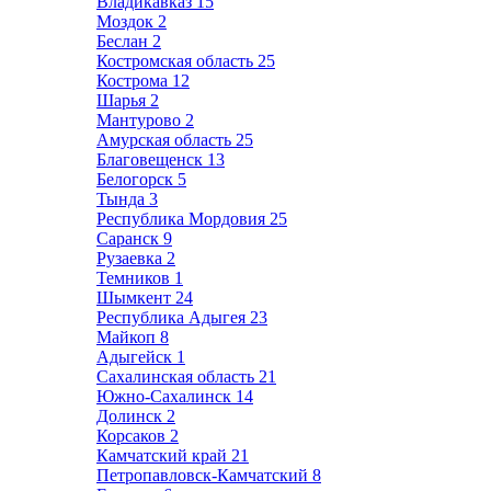
Владикавказ
15
Моздок
2
Беслан
2
Костромская область
25
Кострома
12
Шарья
2
Мантурово
2
Амурская область
25
Благовещенск
13
Белогорск
5
Тында
3
Республика Мордовия
25
Саранск
9
Рузаевка
2
Темников
1
Шымкент
24
Республика Адыгея
23
Майкоп
8
Адыгейск
1
Сахалинская область
21
Южно-Сахалинск
14
Долинск
2
Корсаков
2
Камчатский край
21
Петропавловск-Камчатский
8