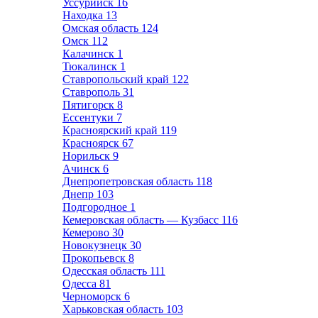
Уссурийск
16
Находка
13
Омская область
124
Омск
112
Калачинск
1
Тюкалинск
1
Ставропольский край
122
Ставрополь
31
Пятигорск
8
Ессентуки
7
Красноярский край
119
Красноярск
67
Норильск
9
Ачинск
6
Днепропетровская область
118
Днепр
103
Подгородное
1
Кемеровская область — Кузбасс
116
Кемерово
30
Новокузнецк
30
Прокопьевск
8
Одесская область
111
Одесса
81
Черноморск
6
Харьковская область
103