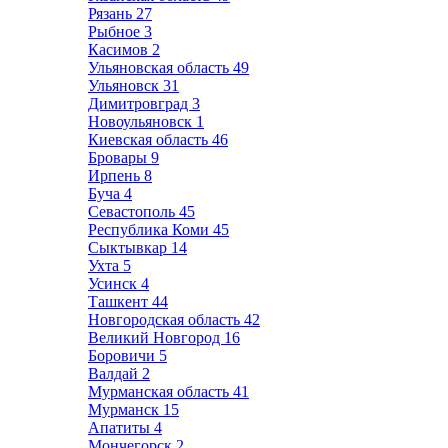
Рязань
27
Рыбное
3
Касимов
2
Ульяновская область
49
Ульяновск
31
Димитровград
3
Новоульяновск
1
Киевская область
46
Бровары
9
Ирпень
8
Буча
4
Севастополь
45
Республика Коми
45
Сыктывкар
14
Ухта
5
Усинск
4
Ташкент
44
Новгородская область
42
Великий Новгород
16
Боровичи
5
Валдай
2
Мурманская область
41
Мурманск
15
Апатиты
4
Мончегорск
2