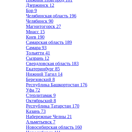
Дзержинск
12
Бор
9
Челябинская область
196
Челябинск
90
Магнитогорск
27
Миасс
15
Киев
190
Самарская область
189
Самара
93
Тольятти
41
Сызрань
12
Свердловская область
183
Екатеринбург
85
Нижний Тагил
14
Березовский
8
Республика Башкортостан
176
Уфа
72
Стерлитамак
9
Октябрьский
8
Республика Татарстан
170
Казань
73
Набережные Челны
21
Альметьевск
7
Новосибирская область
160