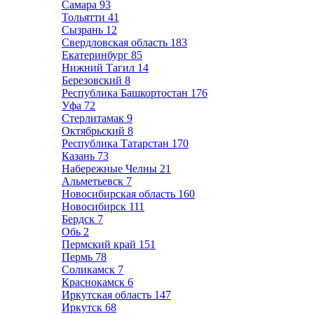
Самара
93
Тольятти
41
Сызрань
12
Свердловская область
183
Екатеринбург
85
Нижний Тагил
14
Березовский
8
Республика Башкортостан
176
Уфа
72
Стерлитамак
9
Октябрьский
8
Республика Татарстан
170
Казань
73
Набережные Челны
21
Альметьевск
7
Новосибирская область
160
Новосибирск
111
Бердск
7
Обь
2
Пермский край
151
Пермь
78
Соликамск
7
Краснокамск
6
Иркутская область
147
Иркутск
68