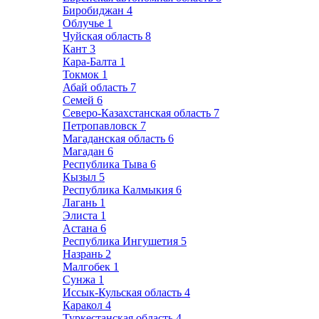
Биробиджан
4
Облучье
1
Чуйская область
8
Кант
3
Кара-Балта
1
Токмок
1
Абай область
7
Семей
6
Северо-Казахстанская область
7
Петропавловск
7
Магаданская область
6
Магадан
6
Республика Тыва
6
Кызыл
5
Республика Калмыкия
6
Лагань
1
Элиста
1
Астана
6
Республика Ингушетия
5
Назрань
2
Малгобек
1
Сунжа
1
Иссык-Кульская область
4
Каракол
4
Туркестанская область
4