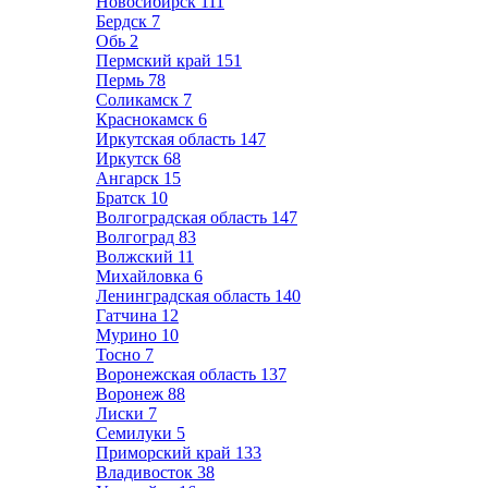
Новосибирск
111
Бердск
7
Обь
2
Пермский край
151
Пермь
78
Соликамск
7
Краснокамск
6
Иркутская область
147
Иркутск
68
Ангарск
15
Братск
10
Волгоградская область
147
Волгоград
83
Волжский
11
Михайловка
6
Ленинградская область
140
Гатчина
12
Мурино
10
Тосно
7
Воронежская область
137
Воронеж
88
Лиски
7
Семилуки
5
Приморский край
133
Владивосток
38