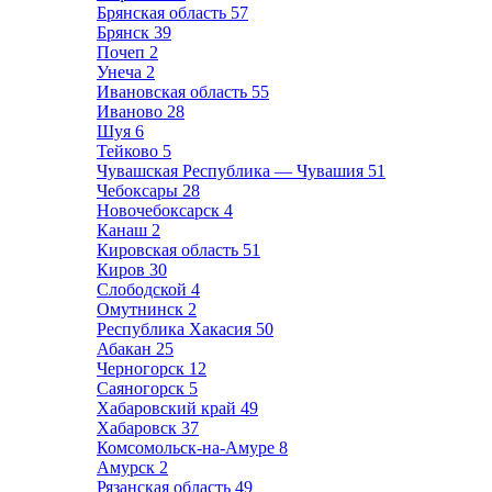
Брянская область
57
Брянск
39
Почеп
2
Унеча
2
Ивановская область
55
Иваново
28
Шуя
6
Тейково
5
Чувашская Республика — Чувашия
51
Чебоксары
28
Новочебоксарск
4
Канаш
2
Кировская область
51
Киров
30
Слободской
4
Омутнинск
2
Республика Хакасия
50
Абакан
25
Черногорск
12
Саяногорск
5
Хабаровский край
49
Хабаровск
37
Комсомольск-на-Амуре
8
Амурск
2
Рязанская область
49