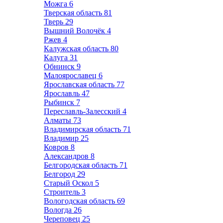
Можга
6
Тверская область
81
Тверь
29
Вышний Волочёк
4
Ржев
4
Калужская область
80
Калуга
31
Обнинск
9
Малоярославец
6
Ярославская область
77
Ярославль
47
Рыбинск
7
Переславль-Залесский
4
Алматы
73
Владимирская область
71
Владимир
25
Ковров
8
Александров
8
Белгородская область
71
Белгород
29
Старый Оскол
5
Строитель
3
Вологодская область
69
Вологда
26
Череповец
25