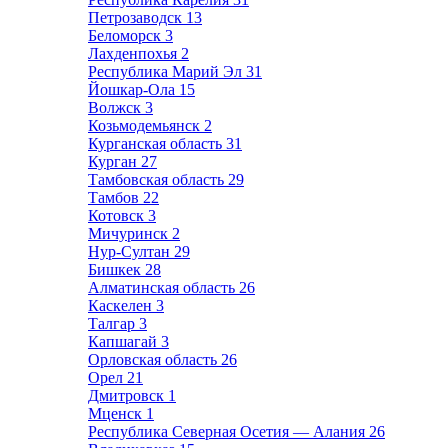
Петрозаводск
13
Беломорск
3
Лахденпохья
2
Республика Марий Эл
31
Йошкар-Ола
15
Волжск
3
Козьмодемьянск
2
Курганская область
31
Курган
27
Тамбовская область
29
Тамбов
22
Котовск
3
Мичуринск
2
Нур-Султан
29
Бишкек
28
Алматинская область
26
Каскелен
3
Талгар
3
Капшагай
3
Орловская область
26
Орел
21
Дмитровск
1
Мценск
1
Республика Северная Осетия — Алания
26