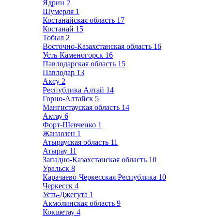
Ядрин
2
Шумерля
1
Костанайская область
17
Костанай
15
Тобыл
2
Восточно-Казахстанская область
16
Усть-Каменогорск
16
Павлодарская область
15
Павлодар
13
Аксу
2
Республика Алтай
14
Горно-Алтайск
5
Мангистауская область
14
Актау
6
Форт-Шевченко
1
Жанаозен
1
Атырауская область
11
Атырау
11
Западно-Казахстанская область
10
Уральск
8
Карачаево-Черкесская Республика
10
Черкесск
4
Усть-Джегута
1
Акмолинская область
9
Кокшетау
4