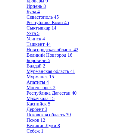
Бровары
9
Ирпень
8
Буча
4
Севастополь
45
Республика Коми
45
Сыктывкар
14
Ухта
5
Усинск
4
Ташкент
44
Новгородская область
42
Великий Новгород
16
Боровичи
5
Валдай
2
Мурманская область
41
Мурманск
15
Апатиты
4
Мончегорск
2
Республика Дагестан
40
Махачкала
15
Каспийск
5
Дербент
3
Псковская область
39
Псков
12
Великие Луки
8
Себеж
1