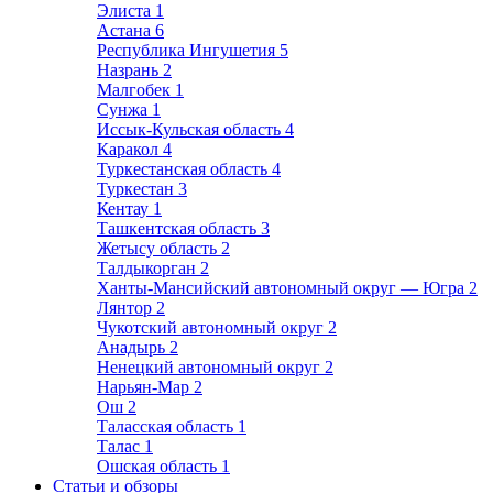
Элиста
1
Астана
6
Республика Ингушетия
5
Назрань
2
Малгобек
1
Сунжа
1
Иссык-Кульская область
4
Каракол
4
Туркестанская область
4
Туркестан
3
Кентау
1
Ташкентская область
3
Жетысу область
2
Талдыкорган
2
Ханты-Мансийский автономный округ — Югра
2
Лянтор
2
Чукотский автономный округ
2
Анадырь
2
Ненецкий автономный округ
2
Нарьян-Мар
2
Ош
2
Таласская область
1
Талас
1
Ошская область
1
Статьи и обзоры