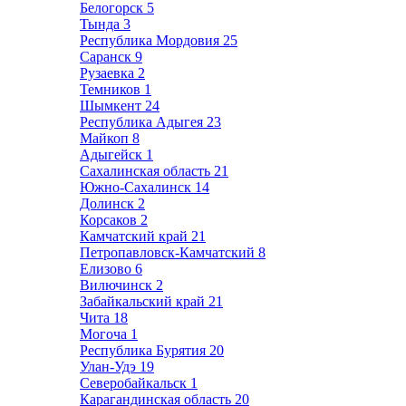
Белогорск
5
Тында
3
Республика Мордовия
25
Саранск
9
Рузаевка
2
Темников
1
Шымкент
24
Республика Адыгея
23
Майкоп
8
Адыгейск
1
Сахалинская область
21
Южно-Сахалинск
14
Долинск
2
Корсаков
2
Камчатский край
21
Петропавловск-Камчатский
8
Елизово
6
Вилючинск
2
Забайкальский край
21
Чита
18
Могоча
1
Республика Бурятия
20
Улан-Удэ
19
Северобайкальск
1
Карагандинская область
20