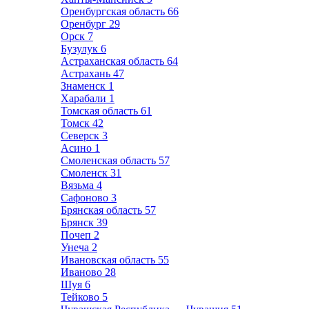
Оренбургская область
66
Оренбург
29
Орск
7
Бузулук
6
Астраханская область
64
Астрахань
47
Знаменск
1
Харабали
1
Томская область
61
Томск
42
Северск
3
Асино
1
Смоленская область
57
Смоленск
31
Вязьма
4
Сафоново
3
Брянская область
57
Брянск
39
Почеп
2
Унеча
2
Ивановская область
55
Иваново
28
Шуя
6
Тейково
5