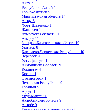
Аксу
2
Республика Алтай
14
Горно-Алтайск
5
Мангистауская область
14
Актау
6
Форт-Шевченко
1
Жанаозен
1
Атырауская область
11
Атырау
11
Западно-Казахстанская область
10
Уральск
8
Карачаево-Черкесская Республика
10
Черкесск
4
Усть-Джегута
1
Акмолинская область
9
Кокшетау
4
Косшы
1
Степногорск
1
Чеченская Республика
9
Грозный
5
Аргун
1
Урус-Мартан
1
Актюбинская область
9
Актобе
9
Еврейская автономная область
8