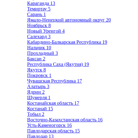
Караганда
13
Темиртау
5
Сарань
1
Ямало-Ненецкий автономный округ
20
Ноябрьск
8
Новый Уренгой
4
Салехард
3
Кабардино-Балкарская Республика
19
Нальчик
10
Прохладный
3
Баксан
2
Республика Саха (Якутия)
19
Якутск
8
Покровск
1
Чувашская Республика
17
Алатырь
3
Ядрин
2
Шумерля
1
Костанайская область
17
Костанай
15
Тобыл
2
Восточно-Казахстанская область
16
Усть-Каменогорск
16
Павлодарская область
15
Павлодар
13