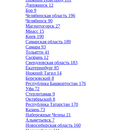
Дзержинск
12
Бор
9
Челябинская область
196
Челябинск
90
Магнитогорск
27
Миасс
15
Киев
190
Самарская область
189
Самара
93
Тольятти
41
Сызрань
12
Свердловская область
183
Екатеринбург
85
Нижний Тагил
14
Березовский
8
Республика Башкортостан
176
Уфа
72
Стерлитамак
9
Октябрьский
8
Республика Татарстан
170
Казань
73
Набережные Челны
21
Альметьевск
7
Новосибирская область
160