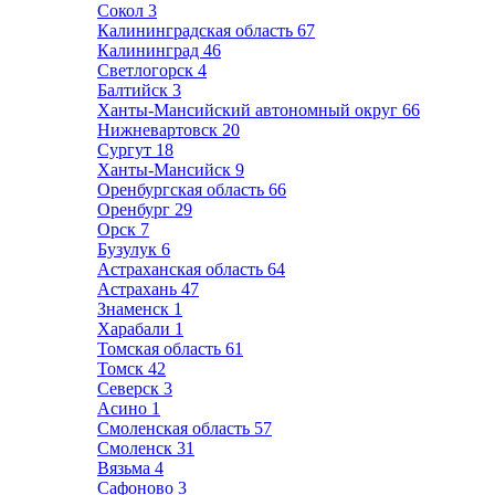
Сокол
3
Калининградская область
67
Калининград
46
Светлогорск
4
Балтийск
3
Ханты-Мансийский автономный округ
66
Нижневартовск
20
Сургут
18
Ханты-Мансийск
9
Оренбургская область
66
Оренбург
29
Орск
7
Бузулук
6
Астраханская область
64
Астрахань
47
Знаменск
1
Харабали
1
Томская область
61
Томск
42
Северск
3
Асино
1
Смоленская область
57
Смоленск
31
Вязьма
4
Сафоново
3