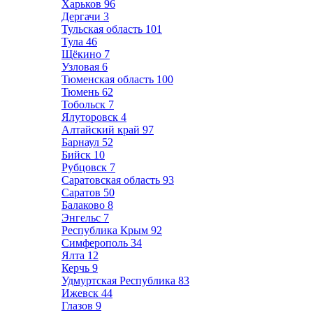
Харьков
96
Дергачи
3
Тульская область
101
Тула
46
Щёкино
7
Узловая
6
Тюменская область
100
Тюмень
62
Тобольск
7
Ялуторовск
4
Алтайский край
97
Барнаул
52
Бийск
10
Рубцовск
7
Саратовская область
93
Саратов
50
Балаково
8
Энгельс
7
Республика Крым
92
Симферополь
34
Ялта
12
Керчь
9
Удмуртская Республика
83
Ижевск
44
Глазов
9