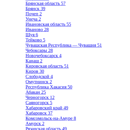
Брянская область
57
Брянск
39
Почеп
2
Унеча
2
Ивановская область
55
Иваново
28
Шуя
6
Тейково
5
Чувашская Республика — Чувашия
51
Чебоксары
28
Новочебоксарск
4
Канаш
2
Кировская область
51
Киров
30
Слободской
4
Омутнинск
2
Республика Хакасия
50
Абакан
25
Черногорск
12
Саяногорск
5
Хабаровский край
49
Хабаровск
37
Комсомольск-на-Амуре
8
Амурск
2
Рязанская область
49