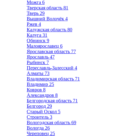
Можга
6
Тверская область
81
Тверь
29
Вышний Волочёк
4
Ржев
4
Калужская область
80
Калуга
31
Обнинск
9
Малоярославец
6
Ярославская область
77
Ярославль
47
Рыбинск
7
Переславль-Залесский
4
Алматы
73
Владимирская область
71
Владимир
25
Ковров
8
Александров
8
Белгородская область
71
Белгород
29
Старый Оскол
5
Строитель
3
Вологодская область
69
Вологда
26
Череповец
25