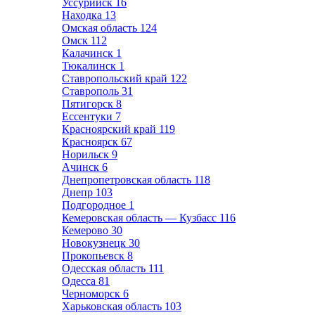
Уссурийск
16
Находка
13
Омская область
124
Омск
112
Калачинск
1
Тюкалинск
1
Ставропольский край
122
Ставрополь
31
Пятигорск
8
Ессентуки
7
Красноярский край
119
Красноярск
67
Норильск
9
Ачинск
6
Днепропетровская область
118
Днепр
103
Подгородное
1
Кемеровская область — Кузбасс
116
Кемерово
30
Новокузнецк
30
Прокопьевск
8
Одесская область
111
Одесса
81
Черноморск
6
Харьковская область
103