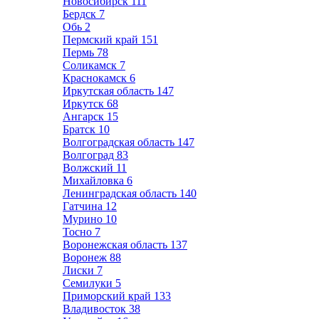
Новосибирск
111
Бердск
7
Обь
2
Пермский край
151
Пермь
78
Соликамск
7
Краснокамск
6
Иркутская область
147
Иркутск
68
Ангарск
15
Братск
10
Волгоградская область
147
Волгоград
83
Волжский
11
Михайловка
6
Ленинградская область
140
Гатчина
12
Мурино
10
Тосно
7
Воронежская область
137
Воронеж
88
Лиски
7
Семилуки
5
Приморский край
133
Владивосток
38