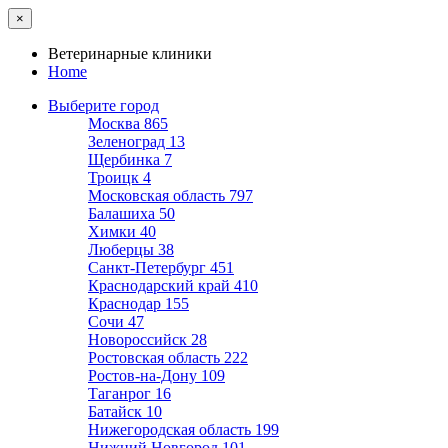
×
Ветеринарные клиники
Home
Выберите город
Москва
865
Зеленоград
13
Щербинка
7
Троицк
4
Московская область
797
Балашиха
50
Химки
40
Люберцы
38
Санкт-Петербург
451
Краснодарский край
410
Краснодар
155
Сочи
47
Новороссийск
28
Ростовская область
222
Ростов-на-Дону
109
Таганрог
16
Батайск
10
Нижегородская область
199
Нижний Новгород
101