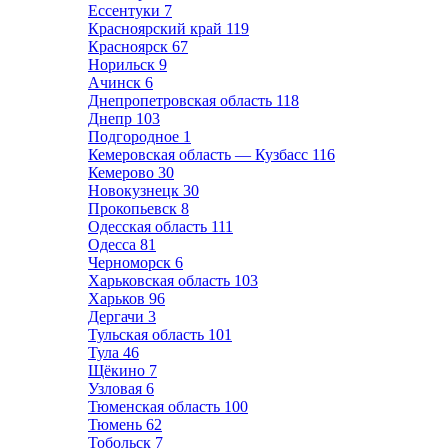
Ессентуки
7
Красноярский край
119
Красноярск
67
Норильск
9
Ачинск
6
Днепропетровская область
118
Днепр
103
Подгородное
1
Кемеровская область — Кузбасс
116
Кемерово
30
Новокузнецк
30
Прокопьевск
8
Одесская область
111
Одесса
81
Черноморск
6
Харьковская область
103
Харьков
96
Дергачи
3
Тульская область
101
Тула
46
Щёкино
7
Узловая
6
Тюменская область
100
Тюмень
62
Тобольск
7