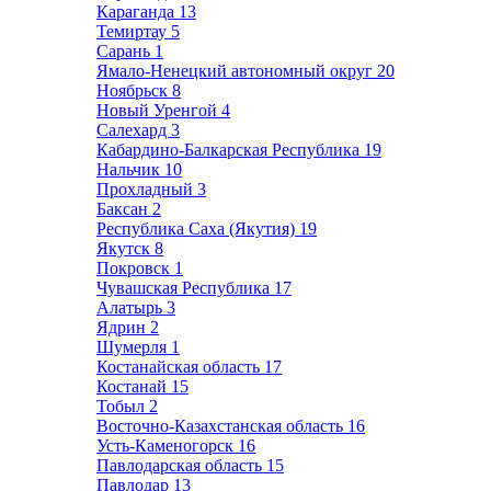
Караганда
13
Темиртау
5
Сарань
1
Ямало-Ненецкий автономный округ
20
Ноябрьск
8
Новый Уренгой
4
Салехард
3
Кабардино-Балкарская Республика
19
Нальчик
10
Прохладный
3
Баксан
2
Республика Саха (Якутия)
19
Якутск
8
Покровск
1
Чувашская Республика
17
Алатырь
3
Ядрин
2
Шумерля
1
Костанайская область
17
Костанай
15
Тобыл
2
Восточно-Казахстанская область
16
Усть-Каменогорск
16
Павлодарская область
15
Павлодар
13