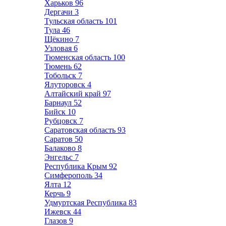
Харьков
96
Дергачи
3
Тульская область
101
Тула
46
Щёкино
7
Узловая
6
Тюменская область
100
Тюмень
62
Тобольск
7
Ялуторовск
4
Алтайский край
97
Барнаул
52
Бийск
10
Рубцовск
7
Саратовская область
93
Саратов
50
Балаково
8
Энгельс
7
Республика Крым
92
Симферополь
34
Ялта
12
Керчь
9
Удмуртская Республика
83
Ижевск
44
Глазов
9