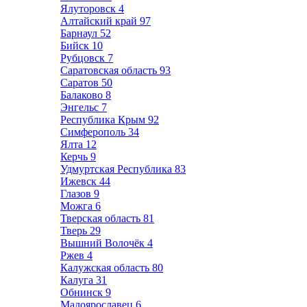
Ялуторовск
4
Алтайский край
97
Барнаул
52
Бийск
10
Рубцовск
7
Саратовская область
93
Саратов
50
Балаково
8
Энгельс
7
Республика Крым
92
Симферополь
34
Ялта
12
Керчь
9
Удмуртская Республика
83
Ижевск
44
Глазов
9
Можга
6
Тверская область
81
Тверь
29
Вышний Волочёк
4
Ржев
4
Калужская область
80
Калуга
31
Обнинск
9
Малоярославец
6