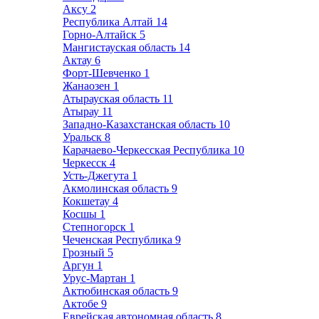
Аксу
2
Республика Алтай
14
Горно-Алтайск
5
Мангистауская область
14
Актау
6
Форт-Шевченко
1
Жанаозен
1
Атырауская область
11
Атырау
11
Западно-Казахстанская область
10
Уральск
8
Карачаево-Черкесская Республика
10
Черкесск
4
Усть-Джегута
1
Акмолинская область
9
Кокшетау
4
Косшы
1
Степногорск
1
Чеченская Республика
9
Грозный
5
Аргун
1
Урус-Мартан
1
Актюбинская область
9
Актобе
9
Еврейская автономная область
8