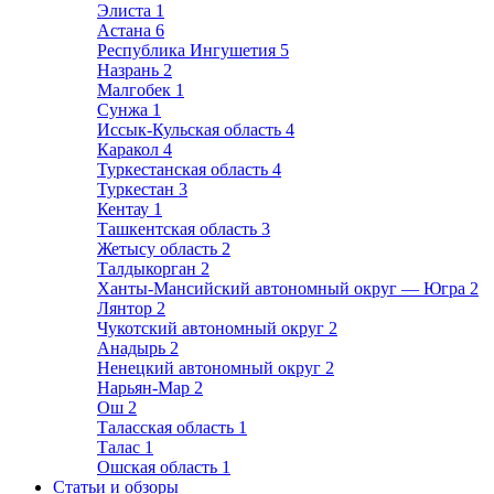
Элиста
1
Астана
6
Республика Ингушетия
5
Назрань
2
Малгобек
1
Сунжа
1
Иссык-Кульская область
4
Каракол
4
Туркестанская область
4
Туркестан
3
Кентау
1
Ташкентская область
3
Жетысу область
2
Талдыкорган
2
Ханты-Мансийский автономный округ — Югра
2
Лянтор
2
Чукотский автономный округ
2
Анадырь
2
Ненецкий автономный округ
2
Нарьян-Мар
2
Ош
2
Таласская область
1
Талас
1
Ошская область
1
Статьи и обзоры