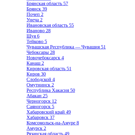
Брянская область
57
Брянск
39
Почеп
2
Унеча
2
Ивановская область
55
Иваново
28
Шуя
6
Тейково
5
Чувашская Республика — Чувашия
51
Чебоксары
28
Новочебоксарск
4
Канаш
2
Кировская область
51
Киров
30
Слободской
4
Омутнинск
2
Республика Хакасия
50
Абакан
25
Черногорск
12
Саяногорск
5
Хабаровский край
49
Хабаровск
37
Комсомольск-на-Амуре
8
Амурск
2
Рязанская область
49