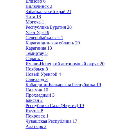
Елизово
6
Вилючинск
2
Забайкальский край
21
Чита
18
Могоча
1
Республика Бурятия
20
Улан-Удэ
19
Северобайкальск
1
Карагандинская область
20
Караганда
13
Темиртау
5
Сарань
1
Ямало-Ненецкий автономный округ
20
Ноябрьск
8
Новый Уренгой
4
Салехард
3
Кабардино-Балкарская Республика
19
Нальчик
10
Прохладный
3
Баксан
2
Республика Саха (Якутия)
19
Якутск
8
Покровск
1
Чувашская Республика
17
Алатырь
3