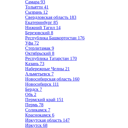
Самара
93
Тольятти
41
Сызрань
12
Свердловская область
183
Екатеринбург
85
Нижний Тагил
14
Березовский
8
Республика Башкортостан
176
Уфа
72
Стерлитамак
9
Октябрьский
8
Республика Татарстан
170
Казань
73
Набережные Челны
21
Альметьевск
7
Новосибирская область
160
Новосибирск
111
Бердск
7
Обь
2
Пермский край
151
Пермь
78
Соликамск
7
Краснокамск
6
Иркутская область
147
Иркутск
68