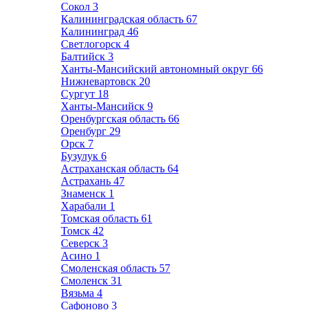
Сокол
3
Калининградская область
67
Калининград
46
Светлогорск
4
Балтийск
3
Ханты-Мансийский автономный округ
66
Нижневартовск
20
Сургут
18
Ханты-Мансийск
9
Оренбургская область
66
Оренбург
29
Орск
7
Бузулук
6
Астраханская область
64
Астрахань
47
Знаменск
1
Харабали
1
Томская область
61
Томск
42
Северск
3
Асино
1
Смоленская область
57
Смоленск
31
Вязьма
4
Сафоново
3