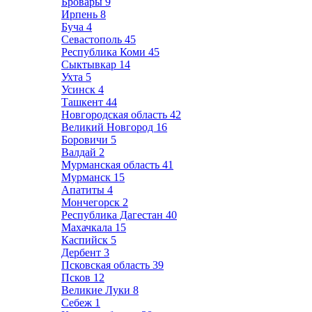
Бровары
9
Ирпень
8
Буча
4
Севастополь
45
Республика Коми
45
Сыктывкар
14
Ухта
5
Усинск
4
Ташкент
44
Новгородская область
42
Великий Новгород
16
Боровичи
5
Валдай
2
Мурманская область
41
Мурманск
15
Апатиты
4
Мончегорск
2
Республика Дагестан
40
Махачкала
15
Каспийск
5
Дербент
3
Псковская область
39
Псков
12
Великие Луки
8
Себеж
1