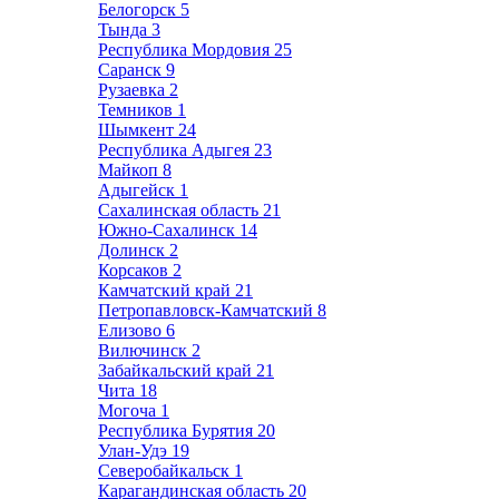
Белогорск
5
Тында
3
Республика Мордовия
25
Саранск
9
Рузаевка
2
Темников
1
Шымкент
24
Республика Адыгея
23
Майкоп
8
Адыгейск
1
Сахалинская область
21
Южно-Сахалинск
14
Долинск
2
Корсаков
2
Камчатский край
21
Петропавловск-Камчатский
8
Елизово
6
Вилючинск
2
Забайкальский край
21
Чита
18
Могоча
1
Республика Бурятия
20
Улан-Удэ
19
Северобайкальск
1
Карагандинская область
20