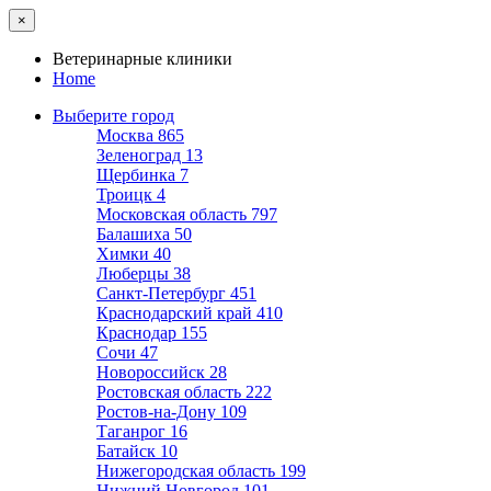
×
Ветеринарные клиники
Home
Выберите город
Москва
865
Зеленоград
13
Щербинка
7
Троицк
4
Московская область
797
Балашиха
50
Химки
40
Люберцы
38
Санкт-Петербург
451
Краснодарский край
410
Краснодар
155
Сочи
47
Новороссийск
28
Ростовская область
222
Ростов-на-Дону
109
Таганрог
16
Батайск
10
Нижегородская область
199
Нижний Новгород
101