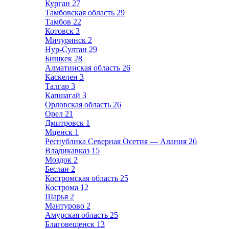
Курган
27
Тамбовская область
29
Тамбов
22
Котовск
3
Мичуринск
2
Нур-Султан
29
Бишкек
28
Алматинская область
26
Каскелен
3
Талгар
3
Капшагай
3
Орловская область
26
Орел
21
Дмитровск
1
Мценск
1
Республика Северная Осетия — Алания
26
Владикавказ
15
Моздок
2
Беслан
2
Костромская область
25
Кострома
12
Шарья
2
Мантурово
2
Амурская область
25
Благовещенск
13