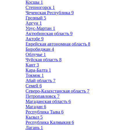
Косшы
1
Степногорск
1
Чеченская Республика
9
Грозный
5
Аргун
1
Урус-Мартан
1
Актюбинская область
9
Актобе
9
Еврейская автономная область
8
Биробиджан
4
Облучье
1
Чуйская область
8
Кант
3
Кара-Балта
1
Токмок
1
Абай область
7
Семей
6
Северо-Казахстанская область
7
Петропавловск
7
Магаданская область
6
Магадан
6
Республика Тыва
6
Кызыл
5
Республика Калмыкия
6
Лагань
1