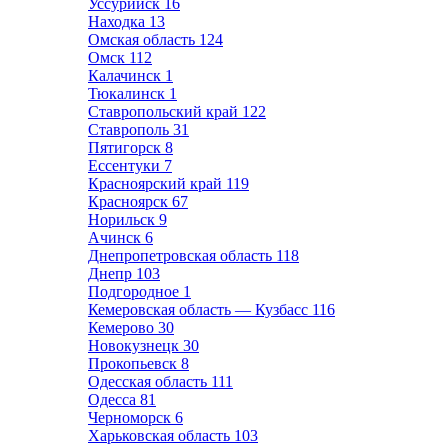
Уссурийск
16
Находка
13
Омская область
124
Омск
112
Калачинск
1
Тюкалинск
1
Ставропольский край
122
Ставрополь
31
Пятигорск
8
Ессентуки
7
Красноярский край
119
Красноярск
67
Норильск
9
Ачинск
6
Днепропетровская область
118
Днепр
103
Подгородное
1
Кемеровская область — Кузбасс
116
Кемерово
30
Новокузнецк
30
Прокопьевск
8
Одесская область
111
Одесса
81
Черноморск
6
Харьковская область
103