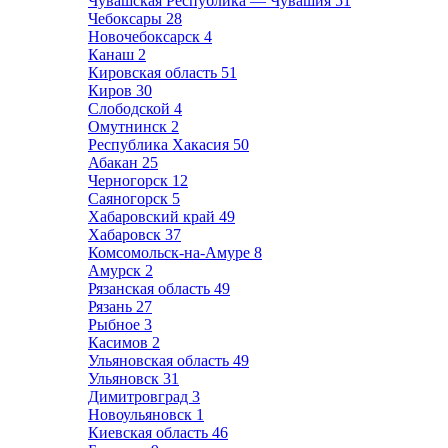
Чувашская Республика — Чувашия
51
Чебоксары
28
Новочебоксарск
4
Канаш
2
Кировская область
51
Киров
30
Слободской
4
Омутнинск
2
Республика Хакасия
50
Абакан
25
Черногорск
12
Саяногорск
5
Хабаровский край
49
Хабаровск
37
Комсомольск-на-Амуре
8
Амурск
2
Рязанская область
49
Рязань
27
Рыбное
3
Касимов
2
Ульяновская область
49
Ульяновск
31
Димитровград
3
Новоульяновск
1
Киевская область
46