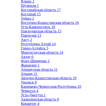
Ядрин
2
Шумерля
1
Костанайская область
17
Костанай
15
Тобыл
2
Восточно-Казахстанская область
16
Усть-Каменогорск
16
Павлодарская область
15
Павлодар
13
Аксу
2
Республика Алтай
14
Горно-Алтайск
5
Мангистауская область
14
Актау
6
Форт-Шевченко
1
Жанаозен
1
Атырауская область
11
Атырау
11
Западно-Казахстанская область
10
Уральск
8
Карачаево-Черкесская Республика
10
Черкесск
4
Усть-Джегута
1
Акмолинская область
9
Кокшетау
4