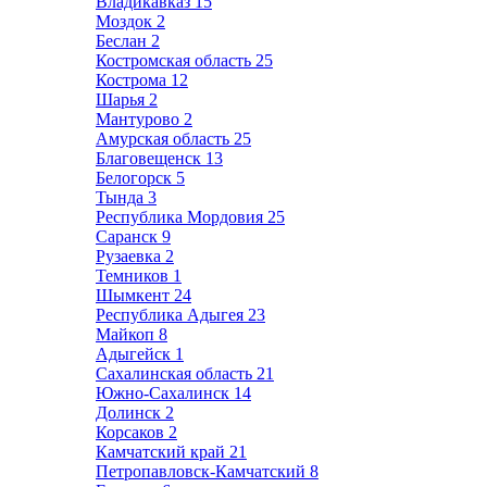
Владикавказ
15
Моздок
2
Беслан
2
Костромская область
25
Кострома
12
Шарья
2
Мантурово
2
Амурская область
25
Благовещенск
13
Белогорск
5
Тында
3
Республика Мордовия
25
Саранск
9
Рузаевка
2
Темников
1
Шымкент
24
Республика Адыгея
23
Майкоп
8
Адыгейск
1
Сахалинская область
21
Южно-Сахалинск
14
Долинск
2
Корсаков
2
Камчатский край
21
Петропавловск-Камчатский
8