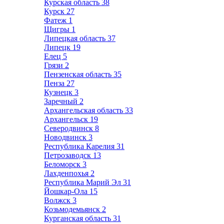
Курская область
38
Курск
27
Фатеж
1
Щигры
1
Липецкая область
37
Липецк
19
Елец
5
Грязи
2
Пензенская область
35
Пенза
27
Кузнецк
3
Заречный
2
Архангельская область
33
Архангельск
19
Северодвинск
8
Новодвинск
3
Республика Карелия
31
Петрозаводск
13
Беломорск
3
Лахденпохья
2
Республика Марий Эл
31
Йошкар-Ола
15
Волжск
3
Козьмодемьянск
2
Курганская область
31