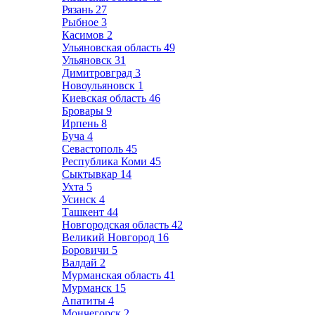
Рязань
27
Рыбное
3
Касимов
2
Ульяновская область
49
Ульяновск
31
Димитровград
3
Новоульяновск
1
Киевская область
46
Бровары
9
Ирпень
8
Буча
4
Севастополь
45
Республика Коми
45
Сыктывкар
14
Ухта
5
Усинск
4
Ташкент
44
Новгородская область
42
Великий Новгород
16
Боровичи
5
Валдай
2
Мурманская область
41
Мурманск
15
Апатиты
4
Мончегорск
2