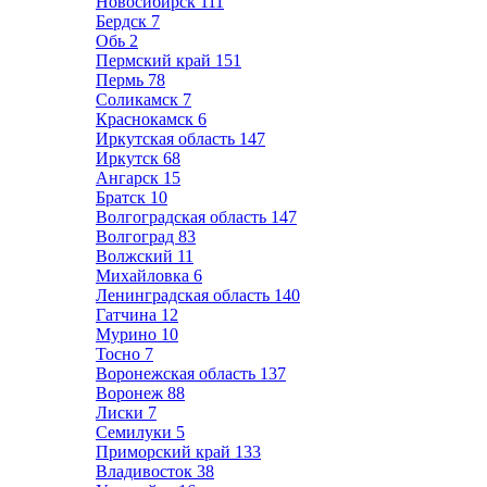
Новосибирск
111
Бердск
7
Обь
2
Пермский край
151
Пермь
78
Соликамск
7
Краснокамск
6
Иркутская область
147
Иркутск
68
Ангарск
15
Братск
10
Волгоградская область
147
Волгоград
83
Волжский
11
Михайловка
6
Ленинградская область
140
Гатчина
12
Мурино
10
Тосно
7
Воронежская область
137
Воронеж
88
Лиски
7
Семилуки
5
Приморский край
133
Владивосток
38