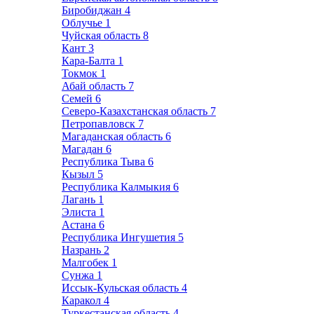
Биробиджан
4
Облучье
1
Чуйская область
8
Кант
3
Кара-Балта
1
Токмок
1
Абай область
7
Семей
6
Северо-Казахстанская область
7
Петропавловск
7
Магаданская область
6
Магадан
6
Республика Тыва
6
Кызыл
5
Республика Калмыкия
6
Лагань
1
Элиста
1
Астана
6
Республика Ингушетия
5
Назрань
2
Малгобек
1
Сунжа
1
Иссык-Кульская область
4
Каракол
4
Туркестанская область
4