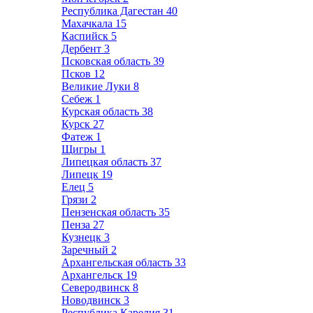
Республика Дагестан
40
Махачкала
15
Каспийск
5
Дербент
3
Псковская область
39
Псков
12
Великие Луки
8
Себеж
1
Курская область
38
Курск
27
Фатеж
1
Щигры
1
Липецкая область
37
Липецк
19
Елец
5
Грязи
2
Пензенская область
35
Пенза
27
Кузнецк
3
Заречный
2
Архангельская область
33
Архангельск
19
Северодвинск
8
Новодвинск
3
Республика Карелия
31