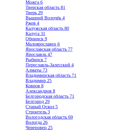
Можга
6
Тверская область
81
Тверь
29
Вышний Волочёк
4
Ржев
4
Калужская область
80
Калуга
31
Обнинск
9
Малоярославец
6
Ярославская область
77
Ярославль
47
Рыбинск
7
Переславль-Залесский
4
Алматы
73
Владимирская область
71
Владимир
25
Ковров
8
Александров
8
Белгородская область
71
Белгород
29
Старый Оскол
5
Строитель
3
Вологодская область
69
Вологда
26
Череповец
25