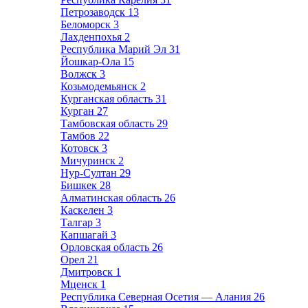
Петрозаводск
13
Беломорск
3
Лахденпохья
2
Республика Марий Эл
31
Йошкар-Ола
15
Волжск
3
Козьмодемьянск
2
Курганская область
31
Курган
27
Тамбовская область
29
Тамбов
22
Котовск
3
Мичуринск
2
Нур-Султан
29
Бишкек
28
Алматинская область
26
Каскелен
3
Талгар
3
Капшагай
3
Орловская область
26
Орел
21
Дмитровск
1
Мценск
1
Республика Северная Осетия — Алания
26