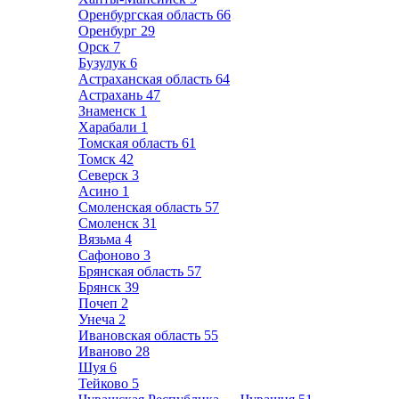
Оренбургская область
66
Оренбург
29
Орск
7
Бузулук
6
Астраханская область
64
Астрахань
47
Знаменск
1
Харабали
1
Томская область
61
Томск
42
Северск
3
Асино
1
Смоленская область
57
Смоленск
31
Вязьма
4
Сафоново
3
Брянская область
57
Брянск
39
Почеп
2
Унеча
2
Ивановская область
55
Иваново
28
Шуя
6
Тейково
5