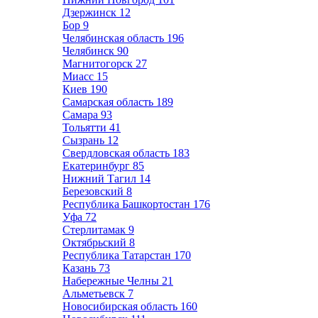
Дзержинск
12
Бор
9
Челябинская область
196
Челябинск
90
Магнитогорск
27
Миасс
15
Киев
190
Самарская область
189
Самара
93
Тольятти
41
Сызрань
12
Свердловская область
183
Екатеринбург
85
Нижний Тагил
14
Березовский
8
Республика Башкортостан
176
Уфа
72
Стерлитамак
9
Октябрьский
8
Республика Татарстан
170
Казань
73
Набережные Челны
21
Альметьевск
7
Новосибирская область
160