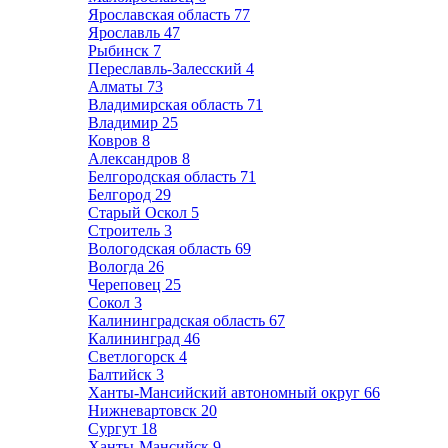
Ярославская область
77
Ярославль
47
Рыбинск
7
Переславль-Залесский
4
Алматы
73
Владимирская область
71
Владимир
25
Ковров
8
Александров
8
Белгородская область
71
Белгород
29
Старый Оскол
5
Строитель
3
Вологодская область
69
Вологда
26
Череповец
25
Сокол
3
Калининградская область
67
Калининград
46
Светлогорск
4
Балтийск
3
Ханты-Мансийский автономный округ
66
Нижневартовск
20
Сургут
18
Ханты-Мансийск
9