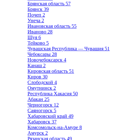
Брянская область
57
Брянск
39
Почеп
2
Унеча
2
Ивановская область
55
Иваново
28
Шуя
6
Тейково
5
Чувашская Республика — Чувашия
51
Чебоксары
28
Новочебоксарск
4
Канаш
2
Кировская область
51
Киров
30
Слободской
4
Омутнинск
2
Республика Хакасия
50
Абакан
25
Черногорск
12
Саяногорск
5
Хабаровский край
49
Хабаровск
37
Комсомольск-на-Амуре
8
Амурск
2
Рязанская область
49