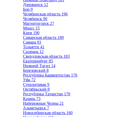
Дзержинск
12
Бор
9
Челябинская область
196
Челябинск
90
Магнитогорск
27
Миасс
15
Киев
190
Самарская область
189
Самара
93
Тольятти
41
Сызрань
12
Свердловская область
183
Екатеринбург
85
Нижний Тагил
14
Березовский
8
Республика Башкортостан
176
Уфа
72
Стерлитамак
9
Октябрьский
8
Республика Татарстан
170
Казань
73
Набережные Челны
21
Альметьевск
7
Новосибирская область
160