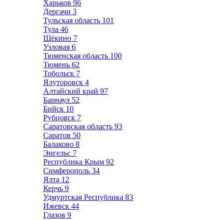
Харьков
96
Дергачи
3
Тульская область
101
Тула
46
Щёкино
7
Узловая
6
Тюменская область
100
Тюмень
62
Тобольск
7
Ялуторовск
4
Алтайский край
97
Барнаул
52
Бийск
10
Рубцовск
7
Саратовская область
93
Саратов
50
Балаково
8
Энгельс
7
Республика Крым
92
Симферополь
34
Ялта
12
Керчь
9
Удмуртская Республика
83
Ижевск
44
Глазов
9