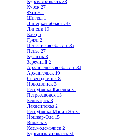
Курская область
38
Курск
27
Фатеж
1
Щигры
1
Липецкая область
37
Липецк
19
Елец
5
Грязи
2
Пензенская область
35
Пенза
27
Кузнецк
3
Заречный
2
Архангельская область
33
Архангельск
19
Северодвинск
8
Новодвинск
3
Республика Карелия
31
Петрозаводск
13
Беломорск
3
Лахденпохья
2
Республика Марий Эл
31
Йошкар-Ола
15
Волжск
3
Козьмодемьянск
2
Курганская область
31