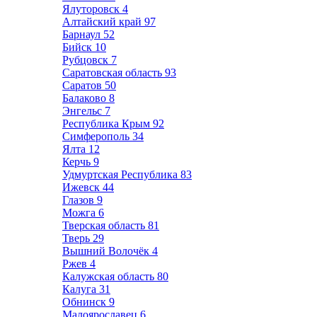
Ялуторовск
4
Алтайский край
97
Барнаул
52
Бийск
10
Рубцовск
7
Саратовская область
93
Саратов
50
Балаково
8
Энгельс
7
Республика Крым
92
Симферополь
34
Ялта
12
Керчь
9
Удмуртская Республика
83
Ижевск
44
Глазов
9
Можга
6
Тверская область
81
Тверь
29
Вышний Волочёк
4
Ржев
4
Калужская область
80
Калуга
31
Обнинск
9
Малоярославец
6