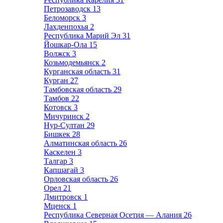
Петрозаводск
13
Беломорск
3
Лахденпохья
2
Республика Марий Эл
31
Йошкар-Ола
15
Волжск
3
Козьмодемьянск
2
Курганская область
31
Курган
27
Тамбовская область
29
Тамбов
22
Котовск
3
Мичуринск
2
Нур-Султан
29
Бишкек
28
Алматинская область
26
Каскелен
3
Талгар
3
Капшагай
3
Орловская область
26
Орел
21
Дмитровск
1
Мценск
1
Республика Северная Осетия — Алания
26