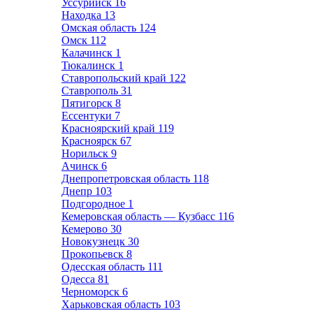
Уссурийск
16
Находка
13
Омская область
124
Омск
112
Калачинск
1
Тюкалинск
1
Ставропольский край
122
Ставрополь
31
Пятигорск
8
Ессентуки
7
Красноярский край
119
Красноярск
67
Норильск
9
Ачинск
6
Днепропетровская область
118
Днепр
103
Подгородное
1
Кемеровская область — Кузбасс
116
Кемерово
30
Новокузнецк
30
Прокопьевск
8
Одесская область
111
Одесса
81
Черноморск
6
Харьковская область
103