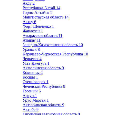
Аксу
2
Республика Алтай
14
Горно-Алтайск
5
Мангистауская область
14
Актау
6
Форт-Шевченко
1
Жанаозен
1
Атырауская область
11
Атырау
11
Западно-Казахстанская область
10
Уральск
8
Карачаево-Черкесская Республика
10
Черкесск
4
Усть-Джегута
1
Акмолинская область
9
Кокшетау
4
Косшы
1
Степногорск
1
Чеченская Республика
9
Грозный
5
Аргун
1
Урус-Мартан
1
Актюбинская область
9
Актобе
9
Еврейская автономная область
8