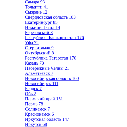
Самара
93
Тольятти
41
Сызрань
12
Свердловская область
183
Екатеринбург
85
Нижний Тагил
14
Березовский
8
Республика Башкортостан
176
Уфа
72
Стерлитамак
9
Октябрьский
8
Республика Татарстан
170
Казань
73
Набережные Челны
21
Альметьевск
7
Новосибирская область
160
Новосибирск
111
Бердск
7
Обь
2
Пермский край
151
Пермь
78
Соликамск
7
Краснокамск
6
Иркутская область
147
Иркутск
68