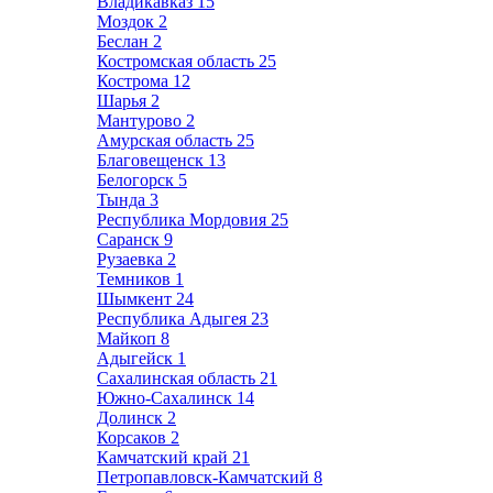
Владикавказ
15
Моздок
2
Беслан
2
Костромская область
25
Кострома
12
Шарья
2
Мантурово
2
Амурская область
25
Благовещенск
13
Белогорск
5
Тында
3
Республика Мордовия
25
Саранск
9
Рузаевка
2
Темников
1
Шымкент
24
Республика Адыгея
23
Майкоп
8
Адыгейск
1
Сахалинская область
21
Южно-Сахалинск
14
Долинск
2
Корсаков
2
Камчатский край
21
Петропавловск-Камчатский
8