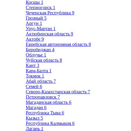
Косшы
1
Степногорск
1
Чеченская Республика
9
Грозный
5
Аргун
1
Урус-Мартан
1
Актюбинская область
9
Актобе
9
Еврейская автономная область
8
Биробиджан
4
Облучье
1
Чуйская область
8
Кант
3
Кара-Балта
1
Токмок
1
Абай область
7
Семей
6
Северо-Казахстанская область
7
Петропавловск
7
Магаданская область
6
Магадан
6
Республика Тыва
6
Кызыл
5
Республика Калмыкия
6
Лагань
1