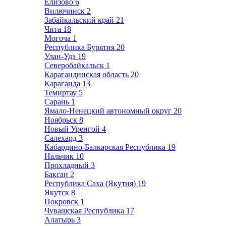
Елизово
6
Вилючинск
2
Забайкальский край
21
Чита
18
Могоча
1
Республика Бурятия
20
Улан-Удэ
19
Северобайкальск
1
Карагандинская область
20
Караганда
13
Темиртау
5
Сарань
1
Ямало-Ненецкий автономный округ
20
Ноябрьск
8
Новый Уренгой
4
Салехард
3
Кабардино-Балкарская Республика
19
Нальчик
10
Прохладный
3
Баксан
2
Республика Саха (Якутия)
19
Якутск
8
Покровск
1
Чувашская Республика
17
Алатырь
3