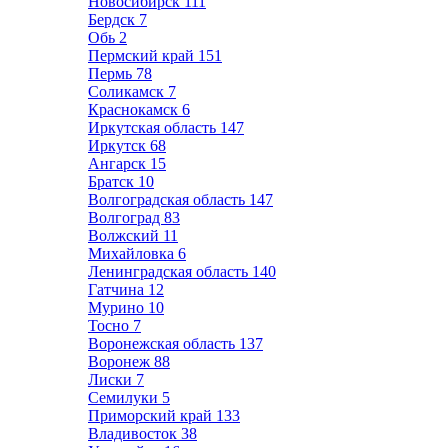
Новосибирск
111
Бердск
7
Обь
2
Пермский край
151
Пермь
78
Соликамск
7
Краснокамск
6
Иркутская область
147
Иркутск
68
Ангарск
15
Братск
10
Волгоградская область
147
Волгоград
83
Волжский
11
Михайловка
6
Ленинградская область
140
Гатчина
12
Мурино
10
Тосно
7
Воронежская область
137
Воронеж
88
Лиски
7
Семилуки
5
Приморский край
133
Владивосток
38