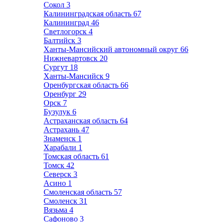
Сокол
3
Калининградская область
67
Калининград
46
Светлогорск
4
Балтийск
3
Ханты-Мансийский автономный округ
66
Нижневартовск
20
Сургут
18
Ханты-Мансийск
9
Оренбургская область
66
Оренбург
29
Орск
7
Бузулук
6
Астраханская область
64
Астрахань
47
Знаменск
1
Харабали
1
Томская область
61
Томск
42
Северск
3
Асино
1
Смоленская область
57
Смоленск
31
Вязьма
4
Сафоново
3