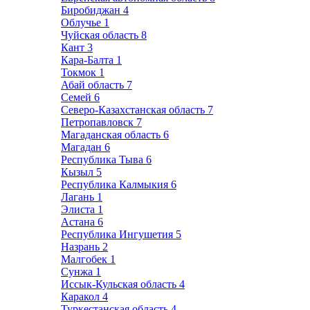
Биробиджан
4
Облучье
1
Чуйская область
8
Кант
3
Кара-Балта
1
Токмок
1
Абай область
7
Семей
6
Северо-Казахстанская область
7
Петропавловск
7
Магаданская область
6
Магадан
6
Республика Тыва
6
Кызыл
5
Республика Калмыкия
6
Лагань
1
Элиста
1
Астана
6
Республика Ингушетия
5
Назрань
2
Малгобек
1
Сунжа
1
Иссык-Кульская область
4
Каракол
4
Туркестанская область
4