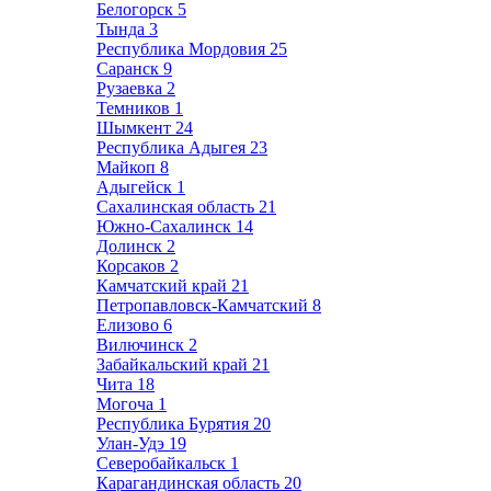
Белогорск
5
Тында
3
Республика Мордовия
25
Саранск
9
Рузаевка
2
Темников
1
Шымкент
24
Республика Адыгея
23
Майкоп
8
Адыгейск
1
Сахалинская область
21
Южно-Сахалинск
14
Долинск
2
Корсаков
2
Камчатский край
21
Петропавловск-Камчатский
8
Елизово
6
Вилючинск
2
Забайкальский край
21
Чита
18
Могоча
1
Республика Бурятия
20
Улан-Удэ
19
Северобайкальск
1
Карагандинская область
20