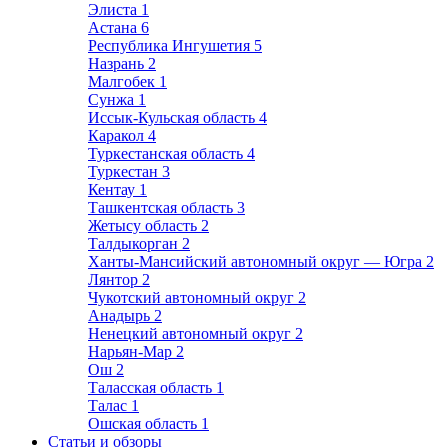
Элиста
1
Астана
6
Республика Ингушетия
5
Назрань
2
Малгобек
1
Сунжа
1
Иссык-Кульская область
4
Каракол
4
Туркестанская область
4
Туркестан
3
Кентау
1
Ташкентская область
3
Жетысу область
2
Талдыкорган
2
Ханты-Мансийский автономный округ — Югра
2
Лянтор
2
Чукотский автономный округ
2
Анадырь
2
Ненецкий автономный округ
2
Нарьян-Мар
2
Ош
2
Таласская область
1
Талас
1
Ошская область
1
Статьи и обзоры