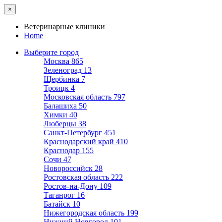
×
Ветеринарные клиники
Home
Выберите город
Москва
865
Зеленоград
13
Щербинка
7
Троицк
4
Московская область
797
Балашиха
50
Химки
40
Люберцы
38
Санкт-Петербург
451
Краснодарский край
410
Краснодар
155
Сочи
47
Новороссийск
28
Ростовская область
222
Ростов-на-Дону
109
Таганрог
16
Батайск
10
Нижегородская область
199
Нижний Новгород
101