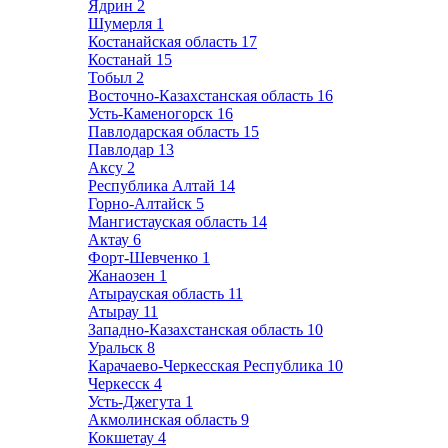
Ядрин
2
Шумерля
1
Костанайская область
17
Костанай
15
Тобыл
2
Восточно-Казахстанская область
16
Усть-Каменогорск
16
Павлодарская область
15
Павлодар
13
Аксу
2
Республика Алтай
14
Горно-Алтайск
5
Мангистауская область
14
Актау
6
Форт-Шевченко
1
Жанаозен
1
Атырауская область
11
Атырау
11
Западно-Казахстанская область
10
Уральск
8
Карачаево-Черкесская Республика
10
Черкесск
4
Усть-Джегута
1
Акмолинская область
9
Кокшетау
4