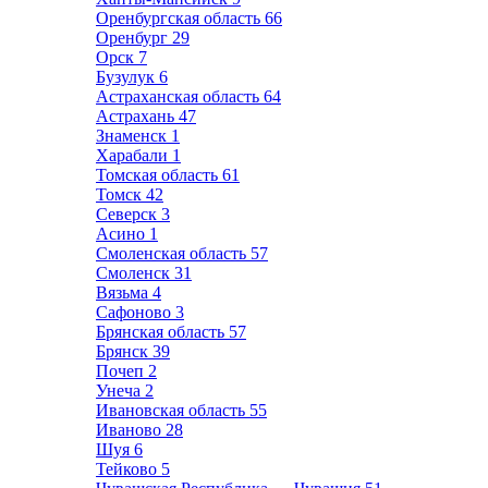
Оренбургская область
66
Оренбург
29
Орск
7
Бузулук
6
Астраханская область
64
Астрахань
47
Знаменск
1
Харабали
1
Томская область
61
Томск
42
Северск
3
Асино
1
Смоленская область
57
Смоленск
31
Вязьма
4
Сафоново
3
Брянская область
57
Брянск
39
Почеп
2
Унеча
2
Ивановская область
55
Иваново
28
Шуя
6
Тейково
5