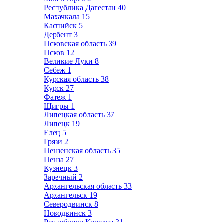
Республика Дагестан
40
Махачкала
15
Каспийск
5
Дербент
3
Псковская область
39
Псков
12
Великие Луки
8
Себеж
1
Курская область
38
Курск
27
Фатеж
1
Щигры
1
Липецкая область
37
Липецк
19
Елец
5
Грязи
2
Пензенская область
35
Пенза
27
Кузнецк
3
Заречный
2
Архангельская область
33
Архангельск
19
Северодвинск
8
Новодвинск
3
Республика Карелия
31