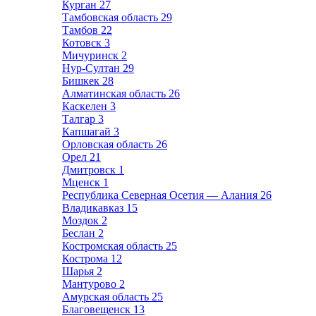
Курган
27
Тамбовская область
29
Тамбов
22
Котовск
3
Мичуринск
2
Нур-Султан
29
Бишкек
28
Алматинская область
26
Каскелен
3
Талгар
3
Капшагай
3
Орловская область
26
Орел
21
Дмитровск
1
Мценск
1
Республика Северная Осетия — Алания
26
Владикавказ
15
Моздок
2
Беслан
2
Костромская область
25
Кострома
12
Шарья
2
Мантурово
2
Амурская область
25
Благовещенск
13