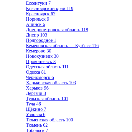
Ессентуки
7
Красноярский край
119
Красноярск
67
Норильск
9
Ачинск
6
Днепропетровская область
118
Днепр
103
Подгородное
1
Кемеровская область — Кузбасс
116
Кемерово
30
Новокузнецк
30
Прокопьевск
8
Одесская область
111
Одесса
81
Черноморск
6
Харьковская область
103
Харьков
96
Дергачи
3
Тульская область
101
Тула
46
Щёкино
7
Узловая
6
Тюменская область
100
Тюмень
62
Тобольск
7