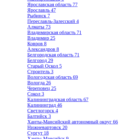
Ярославская область
77
Ярославль
47
Рыбинск
7
Переславль-Залесский
4
Алматы
73
Владимирская область
71
Владимир
25
Ковров
8
Александров
8
Белгородская область
71
Белгород
29
Старый Оскол
5
Строитель
3
Вологодская область
69
Вологда
26
Череповец
25
Сокол
3
Калининградская область
67
Калининград
46
Светлогорск
4
Балтийск
3
Ханты-Мансийский автономный округ
66
Нижневартовск
20
Сургут
18
Ханты-Мансийск
9