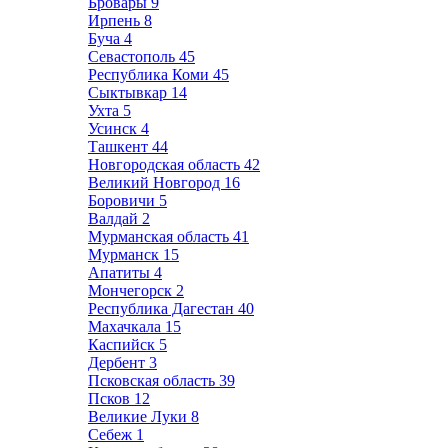
Бровары
9
Ирпень
8
Буча
4
Севастополь
45
Республика Коми
45
Сыктывкар
14
Ухта
5
Усинск
4
Ташкент
44
Новгородская область
42
Великий Новгород
16
Боровичи
5
Валдай
2
Мурманская область
41
Мурманск
15
Апатиты
4
Мончегорск
2
Республика Дагестан
40
Махачкала
15
Каспийск
5
Дербент
3
Псковская область
39
Псков
12
Великие Луки
8
Себеж
1