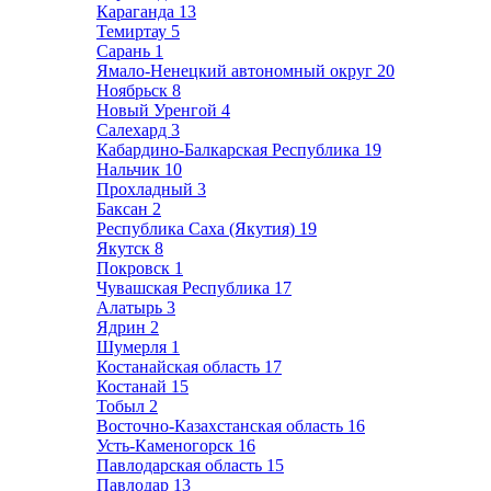
Караганда
13
Темиртау
5
Сарань
1
Ямало-Ненецкий автономный округ
20
Ноябрьск
8
Новый Уренгой
4
Салехард
3
Кабардино-Балкарская Республика
19
Нальчик
10
Прохладный
3
Баксан
2
Республика Саха (Якутия)
19
Якутск
8
Покровск
1
Чувашская Республика
17
Алатырь
3
Ядрин
2
Шумерля
1
Костанайская область
17
Костанай
15
Тобыл
2
Восточно-Казахстанская область
16
Усть-Каменогорск
16
Павлодарская область
15
Павлодар
13