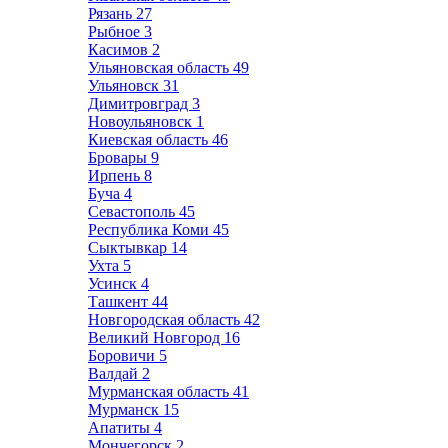
Рязань
27
Рыбное
3
Касимов
2
Ульяновская область
49
Ульяновск
31
Димитровград
3
Новоульяновск
1
Киевская область
46
Бровары
9
Ирпень
8
Буча
4
Севастополь
45
Республика Коми
45
Сыктывкар
14
Ухта
5
Усинск
4
Ташкент
44
Новгородская область
42
Великий Новгород
16
Боровичи
5
Валдай
2
Мурманская область
41
Мурманск
15
Апатиты
4
Мончегорск
2