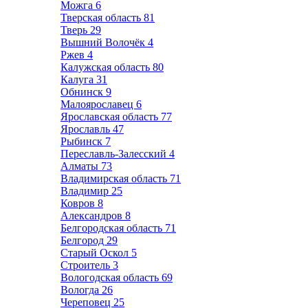
Можга
6
Тверская область
81
Тверь
29
Вышний Волочёк
4
Ржев
4
Калужская область
80
Калуга
31
Обнинск
9
Малоярославец
6
Ярославская область
77
Ярославль
47
Рыбинск
7
Переславль-Залесский
4
Алматы
73
Владимирская область
71
Владимир
25
Ковров
8
Александров
8
Белгородская область
71
Белгород
29
Старый Оскол
5
Строитель
3
Вологодская область
69
Вологда
26
Череповец
25