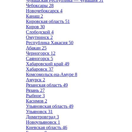
Чувашская Республика — Чувашия
51
Чебоксары
28
Новочебоксарск
4
Канаш
2
Кировская область
51
Киров
30
Слободской
4
Омутнинск
2
Республика Хакасия
50
Абакан
25
Черногорск
12
Саяногорск
5
Хабаровский край
49
Хабаровск
37
Комсомольск-на-Амуре
8
Амурск
2
Рязанская область
49
Рязань
27
Рыбное
3
Касимов
2
Ульяновская область
49
Ульяновск
31
Димитровград
3
Новоульяновск
1
Киевская область
46