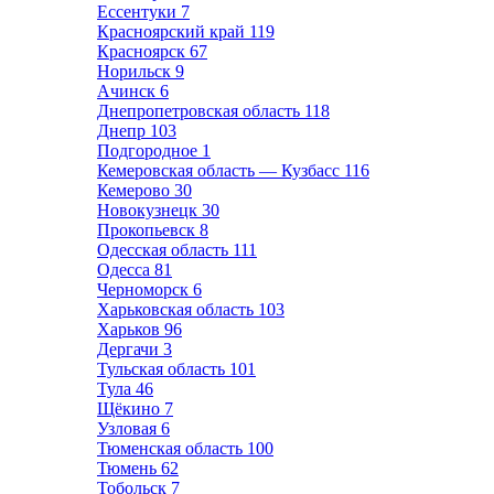
Ессентуки
7
Красноярский край
119
Красноярск
67
Норильск
9
Ачинск
6
Днепропетровская область
118
Днепр
103
Подгородное
1
Кемеровская область — Кузбасс
116
Кемерово
30
Новокузнецк
30
Прокопьевск
8
Одесская область
111
Одесса
81
Черноморск
6
Харьковская область
103
Харьков
96
Дергачи
3
Тульская область
101
Тула
46
Щёкино
7
Узловая
6
Тюменская область
100
Тюмень
62
Тобольск
7