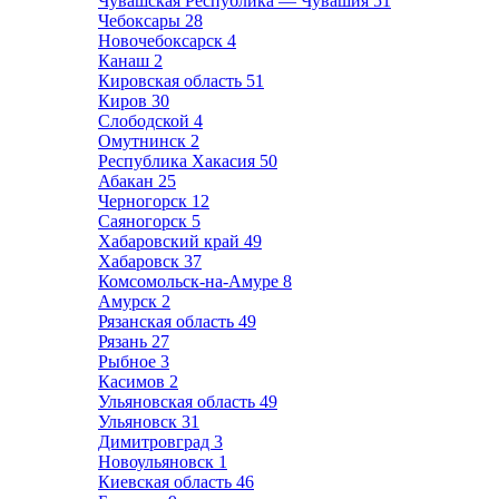
Чувашская Республика — Чувашия
51
Чебоксары
28
Новочебоксарск
4
Канаш
2
Кировская область
51
Киров
30
Слободской
4
Омутнинск
2
Республика Хакасия
50
Абакан
25
Черногорск
12
Саяногорск
5
Хабаровский край
49
Хабаровск
37
Комсомольск-на-Амуре
8
Амурск
2
Рязанская область
49
Рязань
27
Рыбное
3
Касимов
2
Ульяновская область
49
Ульяновск
31
Димитровград
3
Новоульяновск
1
Киевская область
46