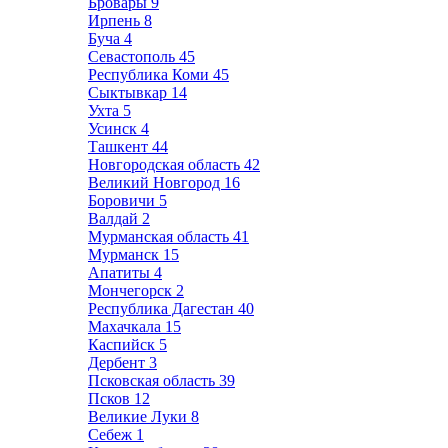
Бровары
9
Ирпень
8
Буча
4
Севастополь
45
Республика Коми
45
Сыктывкар
14
Ухта
5
Усинск
4
Ташкент
44
Новгородская область
42
Великий Новгород
16
Боровичи
5
Валдай
2
Мурманская область
41
Мурманск
15
Апатиты
4
Мончегорск
2
Республика Дагестан
40
Махачкала
15
Каспийск
5
Дербент
3
Псковская область
39
Псков
12
Великие Луки
8
Себеж
1