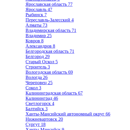
Ярославская область
77
Ярославль
47
Рыбинск
7
Переславль-Залесский
4
Алматы
73
Владимирская область
71
Владимир
25
Ковров
8
Александров
8
Белгородская область
71
Белгород
29
Старый Оскол
5
Строитель
3
Вологодская область
69
Вологда
26
Череповец
25
Сокол
3
Калининградская область
67
Калининград
46
Светлогорск
4
Балтийск
3
Ханты-Мансийский автономный округ
66
Нижневартовск
20
Сургут
18
Ханты-Мансийск
9