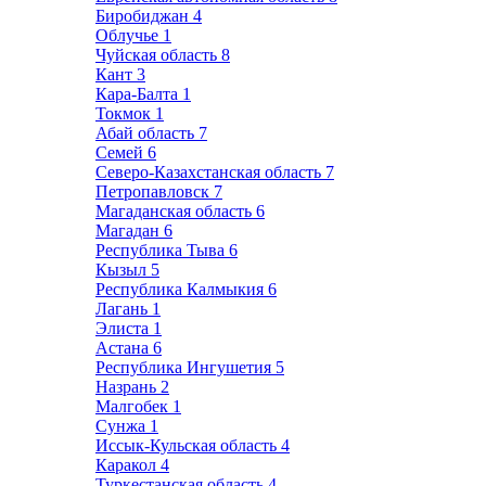
Биробиджан
4
Облучье
1
Чуйская область
8
Кант
3
Кара-Балта
1
Токмок
1
Абай область
7
Семей
6
Северо-Казахстанская область
7
Петропавловск
7
Магаданская область
6
Магадан
6
Республика Тыва
6
Кызыл
5
Республика Калмыкия
6
Лагань
1
Элиста
1
Астана
6
Республика Ингушетия
5
Назрань
2
Малгобек
1
Сунжа
1
Иссык-Кульская область
4
Каракол
4
Туркестанская область
4