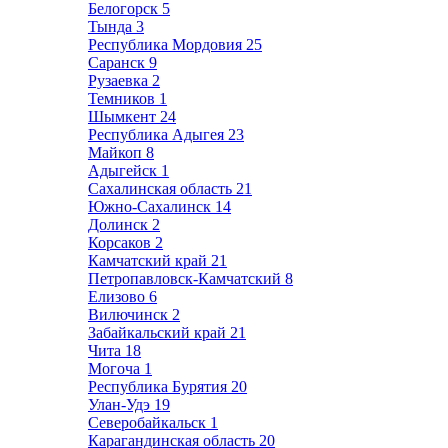
Белогорск
5
Тында
3
Республика Мордовия
25
Саранск
9
Рузаевка
2
Темников
1
Шымкент
24
Республика Адыгея
23
Майкоп
8
Адыгейск
1
Сахалинская область
21
Южно-Сахалинск
14
Долинск
2
Корсаков
2
Камчатский край
21
Петропавловск-Камчатский
8
Елизово
6
Вилючинск
2
Забайкальский край
21
Чита
18
Могоча
1
Республика Бурятия
20
Улан-Удэ
19
Северобайкальск
1
Карагандинская область
20