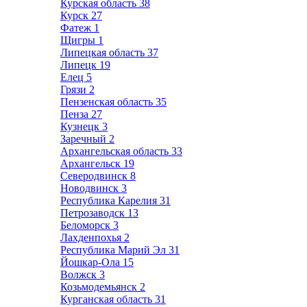
Курская область
38
Курск
27
Фатеж
1
Щигры
1
Липецкая область
37
Липецк
19
Елец
5
Грязи
2
Пензенская область
35
Пенза
27
Кузнецк
3
Заречный
2
Архангельская область
33
Архангельск
19
Северодвинск
8
Новодвинск
3
Республика Карелия
31
Петрозаводск
13
Беломорск
3
Лахденпохья
2
Республика Марий Эл
31
Йошкар-Ола
15
Волжск
3
Козьмодемьянск
2
Курганская область
31