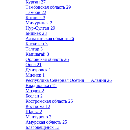
Курган
27
Тамбовская область
29
Тамбов
22
Котовск
3
Мичуринск
2
Нур-Султан
29
Бишкек
28
Алматинская область
26
Каскелен
3
Талгар
3
Капшагай
3
Орловская область
26
Орел
21
Дмитровск
1
Мценск
1
Республика Северная Осетия — Алания
26
Владикавказ
15
Моздок
2
Беслан
2
Костромская область
25
Кострома
12
Шарья
2
Мантурово
2
Амурская область
25
Благовещенск
13