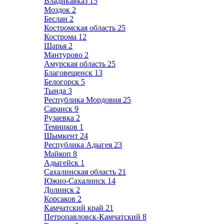
Владикавказ
15
Моздок
2
Беслан
2
Костромская область
25
Кострома
12
Шарья
2
Мантурово
2
Амурская область
25
Благовещенск
13
Белогорск
5
Тында
3
Республика Мордовия
25
Саранск
9
Рузаевка
2
Темников
1
Шымкент
24
Республика Адыгея
23
Майкоп
8
Адыгейск
1
Сахалинская область
21
Южно-Сахалинск
14
Долинск
2
Корсаков
2
Камчатский край
21
Петропавловск-Камчатский
8