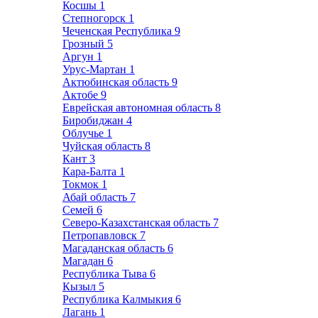
Косшы
1
Степногорск
1
Чеченская Республика
9
Грозный
5
Аргун
1
Урус-Мартан
1
Актюбинская область
9
Актобе
9
Еврейская автономная область
8
Биробиджан
4
Облучье
1
Чуйская область
8
Кант
3
Кара-Балта
1
Токмок
1
Абай область
7
Семей
6
Северо-Казахстанская область
7
Петропавловск
7
Магаданская область
6
Магадан
6
Республика Тыва
6
Кызыл
5
Республика Калмыкия
6
Лагань
1