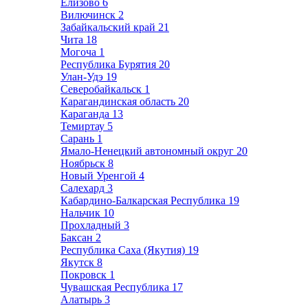
Елизово
6
Вилючинск
2
Забайкальский край
21
Чита
18
Могоча
1
Республика Бурятия
20
Улан-Удэ
19
Северобайкальск
1
Карагандинская область
20
Караганда
13
Темиртау
5
Сарань
1
Ямало-Ненецкий автономный округ
20
Ноябрьск
8
Новый Уренгой
4
Салехард
3
Кабардино-Балкарская Республика
19
Нальчик
10
Прохладный
3
Баксан
2
Республика Саха (Якутия)
19
Якутск
8
Покровск
1
Чувашская Республика
17
Алатырь
3