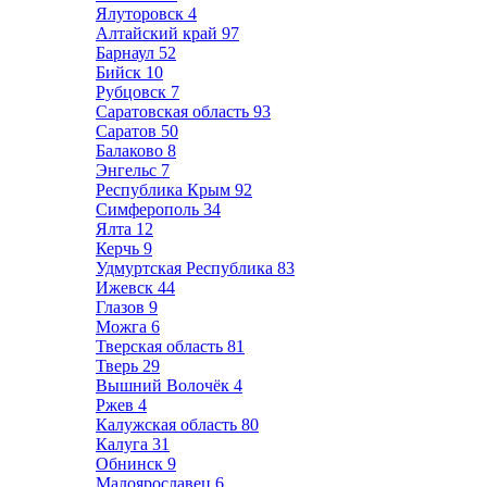
Ялуторовск
4
Алтайский край
97
Барнаул
52
Бийск
10
Рубцовск
7
Саратовская область
93
Саратов
50
Балаково
8
Энгельс
7
Республика Крым
92
Симферополь
34
Ялта
12
Керчь
9
Удмуртская Республика
83
Ижевск
44
Глазов
9
Можга
6
Тверская область
81
Тверь
29
Вышний Волочёк
4
Ржев
4
Калужская область
80
Калуга
31
Обнинск
9
Малоярославец
6