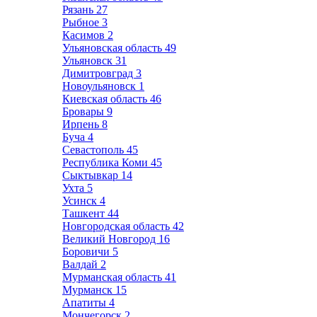
Рязань
27
Рыбное
3
Касимов
2
Ульяновская область
49
Ульяновск
31
Димитровград
3
Новоульяновск
1
Киевская область
46
Бровары
9
Ирпень
8
Буча
4
Севастополь
45
Республика Коми
45
Сыктывкар
14
Ухта
5
Усинск
4
Ташкент
44
Новгородская область
42
Великий Новгород
16
Боровичи
5
Валдай
2
Мурманская область
41
Мурманск
15
Апатиты
4
Мончегорск
2