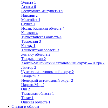
Элиста
1
Астана
6
Республика Ингушетия
5
Назрань
2
Малгобек
1
Сунжа
1
Иссык-Кульская область
4
Каракол
4
Туркестанская область
4
Туркестан
3
Кентау
1
Ташкентская область
3
Жетысу область
2
Талдыкорган
2
Ханты-Мансийский автономный округ — Югра
2
Лянтор
2
Чукотский автономный округ
2
Анадырь
2
Ненецкий автономный округ
2
Нарьян-Мар
2
Ош
2
Таласская область
1
Талас
1
Ошская область
1
Статьи и обзоры