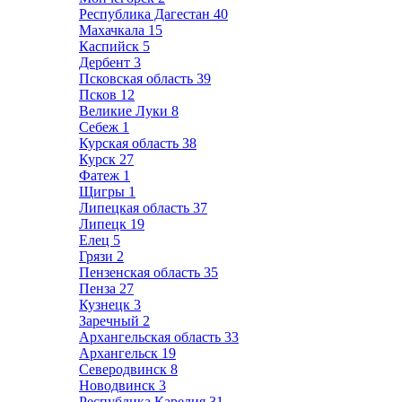
Республика Дагестан
40
Махачкала
15
Каспийск
5
Дербент
3
Псковская область
39
Псков
12
Великие Луки
8
Себеж
1
Курская область
38
Курск
27
Фатеж
1
Щигры
1
Липецкая область
37
Липецк
19
Елец
5
Грязи
2
Пензенская область
35
Пенза
27
Кузнецк
3
Заречный
2
Архангельская область
33
Архангельск
19
Северодвинск
8
Новодвинск
3
Республика Карелия
31