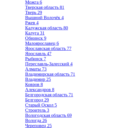
Можга
6
Тверская область
81
Тверь
29
Вышний Волочёк
4
Ржев
4
Калужская область
80
Калуга
31
Обнинск
9
Малоярославец
6
Ярославская область
77
Ярославль
47
Рыбинск
7
Переславль-Залесский
4
Алматы
73
Владимирская область
71
Владимир
25
Ковров
8
Александров
8
Белгородская область
71
Белгород
29
Старый Оскол
5
Строитель
3
Вологодская область
69
Вологда
26
Череповец
25