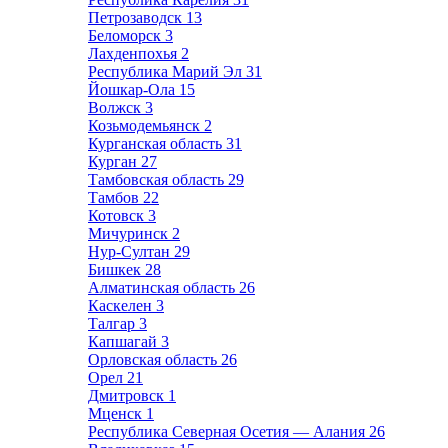
Петрозаводск
13
Беломорск
3
Лахденпохья
2
Республика Марий Эл
31
Йошкар-Ола
15
Волжск
3
Козьмодемьянск
2
Курганская область
31
Курган
27
Тамбовская область
29
Тамбов
22
Котовск
3
Мичуринск
2
Нур-Султан
29
Бишкек
28
Алматинская область
26
Каскелен
3
Талгар
3
Капшагай
3
Орловская область
26
Орел
21
Дмитровск
1
Мценск
1
Республика Северная Осетия — Алания
26