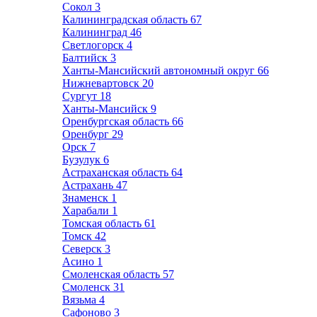
Сокол
3
Калининградская область
67
Калининград
46
Светлогорск
4
Балтийск
3
Ханты-Мансийский автономный округ
66
Нижневартовск
20
Сургут
18
Ханты-Мансийск
9
Оренбургская область
66
Оренбург
29
Орск
7
Бузулук
6
Астраханская область
64
Астрахань
47
Знаменск
1
Харабали
1
Томская область
61
Томск
42
Северск
3
Асино
1
Смоленская область
57
Смоленск
31
Вязьма
4
Сафоново
3