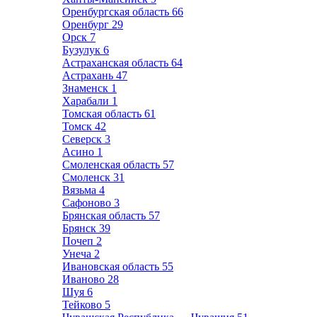
Оренбургская область
66
Оренбург
29
Орск
7
Бузулук
6
Астраханская область
64
Астрахань
47
Знаменск
1
Харабали
1
Томская область
61
Томск
42
Северск
3
Асино
1
Смоленская область
57
Смоленск
31
Вязьма
4
Сафоново
3
Брянская область
57
Брянск
39
Почеп
2
Унеча
2
Ивановская область
55
Иваново
28
Шуя
6
Тейково
5