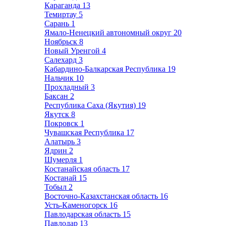
Караганда
13
Темиртау
5
Сарань
1
Ямало-Ненецкий автономный округ
20
Ноябрьск
8
Новый Уренгой
4
Салехард
3
Кабардино-Балкарская Республика
19
Нальчик
10
Прохладный
3
Баксан
2
Республика Саха (Якутия)
19
Якутск
8
Покровск
1
Чувашская Республика
17
Алатырь
3
Ядрин
2
Шумерля
1
Костанайская область
17
Костанай
15
Тобыл
2
Восточно-Казахстанская область
16
Усть-Каменогорск
16
Павлодарская область
15
Павлодар
13