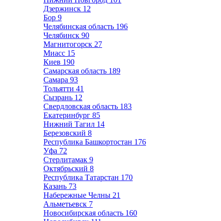
Дзержинск
12
Бор
9
Челябинская область
196
Челябинск
90
Магнитогорск
27
Миасс
15
Киев
190
Самарская область
189
Самара
93
Тольятти
41
Сызрань
12
Свердловская область
183
Екатеринбург
85
Нижний Тагил
14
Березовский
8
Республика Башкортостан
176
Уфа
72
Стерлитамак
9
Октябрьский
8
Республика Татарстан
170
Казань
73
Набережные Челны
21
Альметьевск
7
Новосибирская область
160