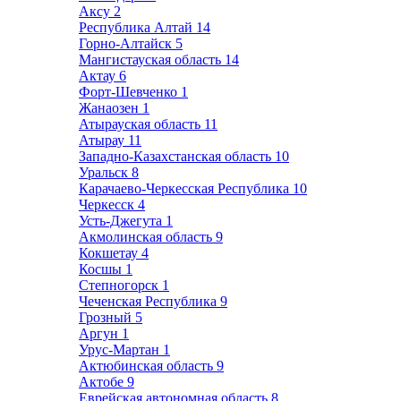
Аксу
2
Республика Алтай
14
Горно-Алтайск
5
Мангистауская область
14
Актау
6
Форт-Шевченко
1
Жанаозен
1
Атырауская область
11
Атырау
11
Западно-Казахстанская область
10
Уральск
8
Карачаево-Черкесская Республика
10
Черкесск
4
Усть-Джегута
1
Акмолинская область
9
Кокшетау
4
Косшы
1
Степногорск
1
Чеченская Республика
9
Грозный
5
Аргун
1
Урус-Мартан
1
Актюбинская область
9
Актобе
9
Еврейская автономная область
8