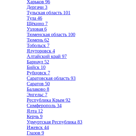
Харьков
96
Дергачи
3
Тульская область
101
Тула
46
Щёкино
7
Узловая
6
Тюменская область
100
Тюмень
62
Тобольск
7
Ялуторовск
4
Алтайский край
97
Барнаул
52
Бийск
10
Рубцовск
7
Саратовская область
93
Саратов
50
Балаково
8
Энгельс
7
Республика Крым
92
Симферополь
34
Ялта
12
Керчь
9
Удмуртская Республика
83
Ижевск
44
Глазов
9