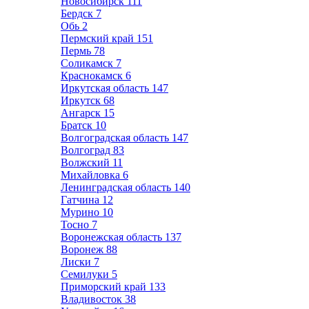
Новосибирск
111
Бердск
7
Обь
2
Пермский край
151
Пермь
78
Соликамск
7
Краснокамск
6
Иркутская область
147
Иркутск
68
Ангарск
15
Братск
10
Волгоградская область
147
Волгоград
83
Волжский
11
Михайловка
6
Ленинградская область
140
Гатчина
12
Мурино
10
Тосно
7
Воронежская область
137
Воронеж
88
Лиски
7
Семилуки
5
Приморский край
133
Владивосток
38