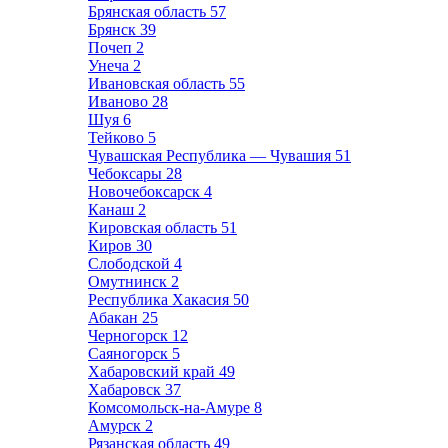
Брянская область
57
Брянск
39
Почеп
2
Унеча
2
Ивановская область
55
Иваново
28
Шуя
6
Тейково
5
Чувашская Республика — Чувашия
51
Чебоксары
28
Новочебоксарск
4
Канаш
2
Кировская область
51
Киров
30
Слободской
4
Омутнинск
2
Республика Хакасия
50
Абакан
25
Черногорск
12
Саяногорск
5
Хабаровский край
49
Хабаровск
37
Комсомольск-на-Амуре
8
Амурск
2
Рязанская область
49