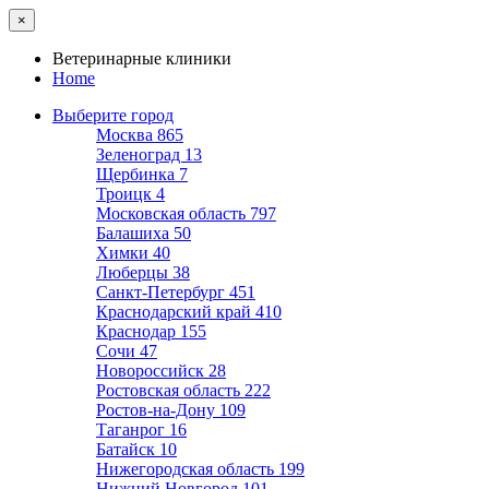
×
Ветеринарные клиники
Home
Выберите город
Москва
865
Зеленоград
13
Щербинка
7
Троицк
4
Московская область
797
Балашиха
50
Химки
40
Люберцы
38
Санкт-Петербург
451
Краснодарский край
410
Краснодар
155
Сочи
47
Новороссийск
28
Ростовская область
222
Ростов-на-Дону
109
Таганрог
16
Батайск
10
Нижегородская область
199
Нижний Новгород
101