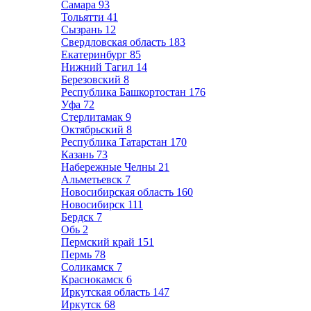
Самара
93
Тольятти
41
Сызрань
12
Свердловская область
183
Екатеринбург
85
Нижний Тагил
14
Березовский
8
Республика Башкортостан
176
Уфа
72
Стерлитамак
9
Октябрьский
8
Республика Татарстан
170
Казань
73
Набережные Челны
21
Альметьевск
7
Новосибирская область
160
Новосибирск
111
Бердск
7
Обь
2
Пермский край
151
Пермь
78
Соликамск
7
Краснокамск
6
Иркутская область
147
Иркутск
68