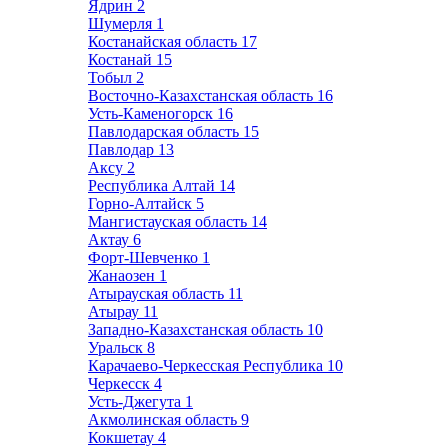
Ядрин
2
Шумерля
1
Костанайская область
17
Костанай
15
Тобыл
2
Восточно-Казахстанская область
16
Усть-Каменогорск
16
Павлодарская область
15
Павлодар
13
Аксу
2
Республика Алтай
14
Горно-Алтайск
5
Мангистауская область
14
Актау
6
Форт-Шевченко
1
Жанаозен
1
Атырауская область
11
Атырау
11
Западно-Казахстанская область
10
Уральск
8
Карачаево-Черкесская Республика
10
Черкесск
4
Усть-Джегута
1
Акмолинская область
9
Кокшетау
4