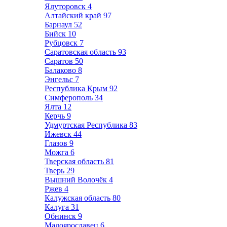
Ялуторовск
4
Алтайский край
97
Барнаул
52
Бийск
10
Рубцовск
7
Саратовская область
93
Саратов
50
Балаково
8
Энгельс
7
Республика Крым
92
Симферополь
34
Ялта
12
Керчь
9
Удмуртская Республика
83
Ижевск
44
Глазов
9
Можга
6
Тверская область
81
Тверь
29
Вышний Волочёк
4
Ржев
4
Калужская область
80
Калуга
31
Обнинск
9
Малоярославец
6