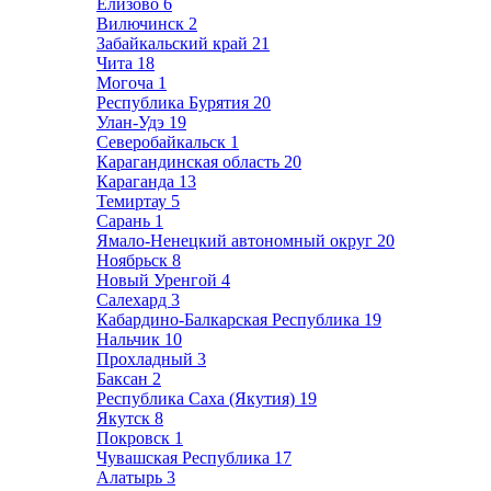
Елизово
6
Вилючинск
2
Забайкальский край
21
Чита
18
Могоча
1
Республика Бурятия
20
Улан-Удэ
19
Северобайкальск
1
Карагандинская область
20
Караганда
13
Темиртау
5
Сарань
1
Ямало-Ненецкий автономный округ
20
Ноябрьск
8
Новый Уренгой
4
Салехард
3
Кабардино-Балкарская Республика
19
Нальчик
10
Прохладный
3
Баксан
2
Республика Саха (Якутия)
19
Якутск
8
Покровск
1
Чувашская Республика
17
Алатырь
3