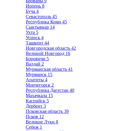
Бровары
9
Ирпень
8
Буча
4
Севастополь
45
Республика Коми
45
Сыктывкар
14
Ухта
5
Усинск
4
Ташкент
44
Новгородская область
42
Великий Новгород
16
Боровичи
5
Валдай
2
Мурманская область
41
Мурманск
15
Апатиты
4
Мончегорск
2
Республика Дагестан
40
Махачкала
15
Каспийск
5
Дербент
3
Псковская область
39
Псков
12
Великие Луки
8
Себеж
1