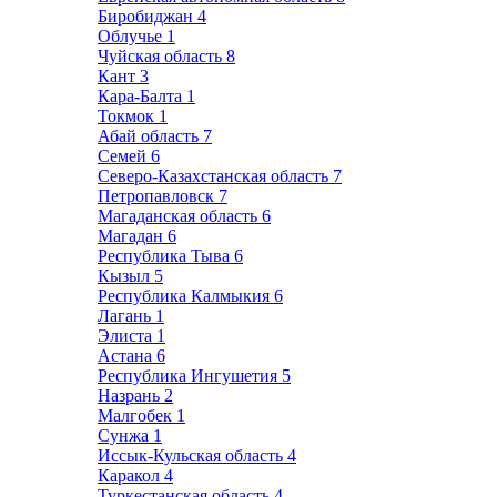
Биробиджан
4
Облучье
1
Чуйская область
8
Кант
3
Кара-Балта
1
Токмок
1
Абай область
7
Семей
6
Северо-Казахстанская область
7
Петропавловск
7
Магаданская область
6
Магадан
6
Республика Тыва
6
Кызыл
5
Республика Калмыкия
6
Лагань
1
Элиста
1
Астана
6
Республика Ингушетия
5
Назрань
2
Малгобек
1
Сунжа
1
Иссык-Кульская область
4
Каракол
4
Туркестанская область
4