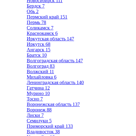
Новосибирск
111
Бердск
7
Обь
2
Пермский край
151
Пермь
78
Соликамск
7
Краснокамск
6
Иркутская область
147
Иркутск
68
Ангарск
15
Братск
10
Волгоградская область
147
Волгоград
83
Волжский
11
Михайловка
6
Ленинградская область
140
Гатчина
12
Мурино
10
Тосно
7
Воронежская область
137
Воронеж
88
Лиски
7
Семилуки
5
Приморский край
133
Владивосток
38