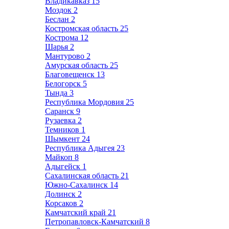
Владикавказ
15
Моздок
2
Беслан
2
Костромская область
25
Кострома
12
Шарья
2
Мантурово
2
Амурская область
25
Благовещенск
13
Белогорск
5
Тында
3
Республика Мордовия
25
Саранск
9
Рузаевка
2
Темников
1
Шымкент
24
Республика Адыгея
23
Майкоп
8
Адыгейск
1
Сахалинская область
21
Южно-Сахалинск
14
Долинск
2
Корсаков
2
Камчатский край
21
Петропавловск-Камчатский
8