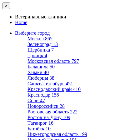
×
Ветеринарные клиники
Home
Выберите город
Москва
865
Зеленоград
13
Щербинка
7
Троицк
4
Московская область
797
Балашиха
50
Химки
40
Люберцы
38
Санкт-Петербург
451
Краснодарский край
410
Краснодар
155
Сочи
47
Новороссийск
28
Ростовская область
222
Ростов-на-Дону
109
Таганрог
16
Батайск
10
Нижегородская область
199
Нижний Новгород
101