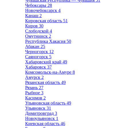
Чувашская Республика — Чувашия
51
Чебоксары
28
Новочебоксарск
4
Канаш
2
Кировская область
51
Киров
30
Слободской
4
Омутнинск
2
Республика Хакасия
50
Абакан
25
Черногорск
12
Саяногорск
5
Хабаровский край
49
Хабаровск
37
Комсомольск-на-Амуре
8
Амурск
2
Рязанская область
49
Рязань
27
Рыбное
3
Касимов
2
Ульяновская область
49
Ульяновск
31
Димитровград
3
Новоульяновск
1
Киевская область
46