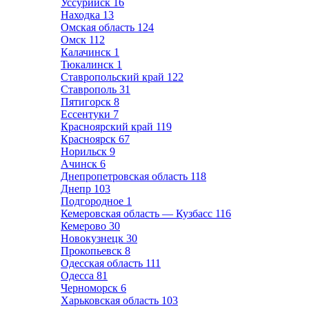
Уссурийск
16
Находка
13
Омская область
124
Омск
112
Калачинск
1
Тюкалинск
1
Ставропольский край
122
Ставрополь
31
Пятигорск
8
Ессентуки
7
Красноярский край
119
Красноярск
67
Норильск
9
Ачинск
6
Днепропетровская область
118
Днепр
103
Подгородное
1
Кемеровская область — Кузбасс
116
Кемерово
30
Новокузнецк
30
Прокопьевск
8
Одесская область
111
Одесса
81
Черноморск
6
Харьковская область
103