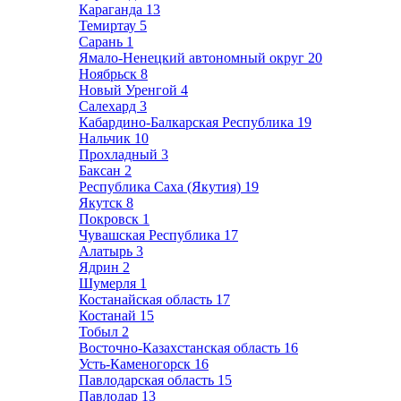
Караганда
13
Темиртау
5
Сарань
1
Ямало-Ненецкий автономный округ
20
Ноябрьск
8
Новый Уренгой
4
Салехард
3
Кабардино-Балкарская Республика
19
Нальчик
10
Прохладный
3
Баксан
2
Республика Саха (Якутия)
19
Якутск
8
Покровск
1
Чувашская Республика
17
Алатырь
3
Ядрин
2
Шумерля
1
Костанайская область
17
Костанай
15
Тобыл
2
Восточно-Казахстанская область
16
Усть-Каменогорск
16
Павлодарская область
15
Павлодар
13