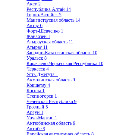
Аксу
2
Республика Алтай
14
Горно-Алтайск
5
Мангистауская область
14
Актау
6
Форт-Шевченко
1
Жанаозен
1
Атырауская область
11
Атырау
11
Западно-Казахстанская область
10
Уральск
8
Карачаево-Черкесская Республика
10
Черкесск
4
Усть-Джегута
1
Акмолинская область
9
Кокшетау
4
Косшы
1
Степногорск
1
Чеченская Республика
9
Грозный
5
Аргун
1
Урус-Мартан
1
Актюбинская область
9
Актобе
9
Еврейская автономная область
8