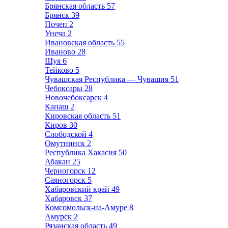
Брянская область
57
Брянск
39
Почеп
2
Унеча
2
Ивановская область
55
Иваново
28
Шуя
6
Тейково
5
Чувашская Республика — Чувашия
51
Чебоксары
28
Новочебоксарск
4
Канаш
2
Кировская область
51
Киров
30
Слободской
4
Омутнинск
2
Республика Хакасия
50
Абакан
25
Черногорск
12
Саяногорск
5
Хабаровский край
49
Хабаровск
37
Комсомольск-на-Амуре
8
Амурск
2
Рязанская область
49