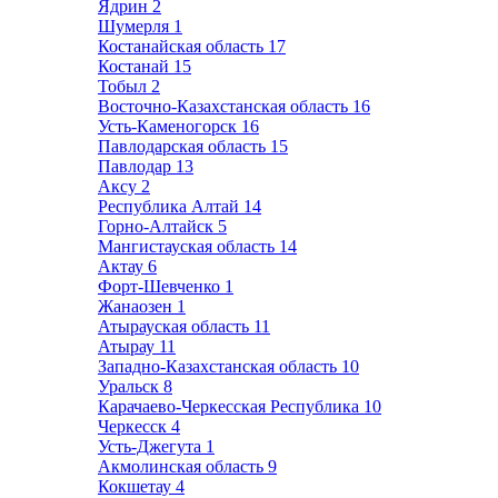
Ядрин
2
Шумерля
1
Костанайская область
17
Костанай
15
Тобыл
2
Восточно-Казахстанская область
16
Усть-Каменогорск
16
Павлодарская область
15
Павлодар
13
Аксу
2
Республика Алтай
14
Горно-Алтайск
5
Мангистауская область
14
Актау
6
Форт-Шевченко
1
Жанаозен
1
Атырауская область
11
Атырау
11
Западно-Казахстанская область
10
Уральск
8
Карачаево-Черкесская Республика
10
Черкесск
4
Усть-Джегута
1
Акмолинская область
9
Кокшетау
4