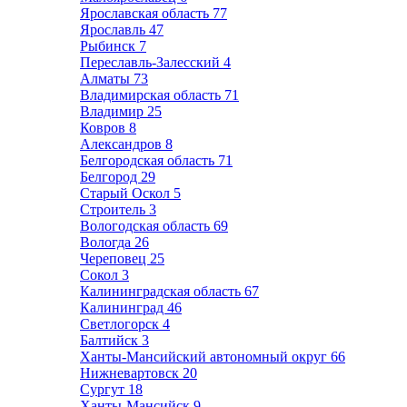
Ярославская область
77
Ярославль
47
Рыбинск
7
Переславль-Залесский
4
Алматы
73
Владимирская область
71
Владимир
25
Ковров
8
Александров
8
Белгородская область
71
Белгород
29
Старый Оскол
5
Строитель
3
Вологодская область
69
Вологда
26
Череповец
25
Сокол
3
Калининградская область
67
Калининград
46
Светлогорск
4
Балтийск
3
Ханты-Мансийский автономный округ
66
Нижневартовск
20
Сургут
18
Ханты-Мансийск
9