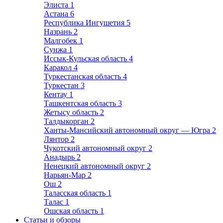
Элиста
1
Астана
6
Республика Ингушетия
5
Назрань
2
Малгобек
1
Сунжа
1
Иссык-Кульская область
4
Каракол
4
Туркестанская область
4
Туркестан
3
Кентау
1
Ташкентская область
3
Жетысу область
2
Талдыкорган
2
Ханты-Мансийский автономный округ — Югра
2
Лянтор
2
Чукотский автономный округ
2
Анадырь
2
Ненецкий автономный округ
2
Нарьян-Мар
2
Ош
2
Таласская область
1
Талас
1
Ошская область
1
Статьи и обзоры