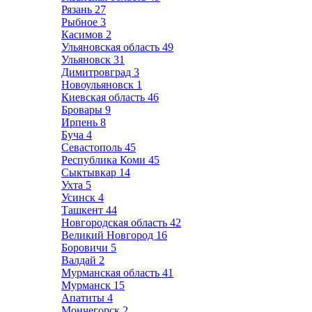
Рязань
27
Рыбное
3
Касимов
2
Ульяновская область
49
Ульяновск
31
Димитровград
3
Новоульяновск
1
Киевская область
46
Бровары
9
Ирпень
8
Буча
4
Севастополь
45
Республика Коми
45
Сыктывкар
14
Ухта
5
Усинск
4
Ташкент
44
Новгородская область
42
Великий Новгород
16
Боровичи
5
Валдай
2
Мурманская область
41
Мурманск
15
Апатиты
4
Мончегорск
2