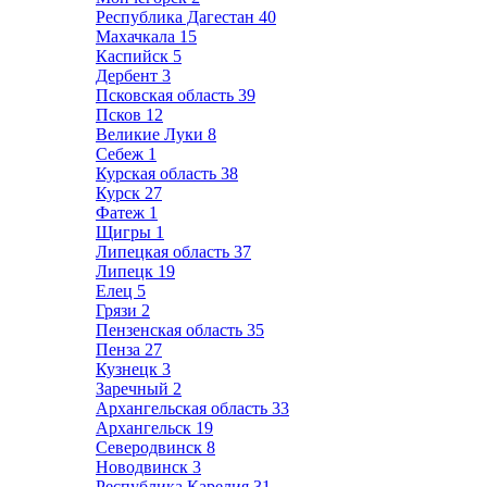
Республика Дагестан
40
Махачкала
15
Каспийск
5
Дербент
3
Псковская область
39
Псков
12
Великие Луки
8
Себеж
1
Курская область
38
Курск
27
Фатеж
1
Щигры
1
Липецкая область
37
Липецк
19
Елец
5
Грязи
2
Пензенская область
35
Пенза
27
Кузнецк
3
Заречный
2
Архангельская область
33
Архангельск
19
Северодвинск
8
Новодвинск
3
Республика Карелия
31