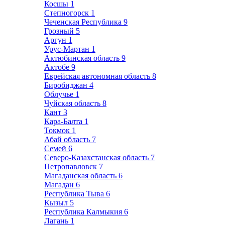
Косшы
1
Степногорск
1
Чеченская Республика
9
Грозный
5
Аргун
1
Урус-Мартан
1
Актюбинская область
9
Актобе
9
Еврейская автономная область
8
Биробиджан
4
Облучье
1
Чуйская область
8
Кант
3
Кара-Балта
1
Токмок
1
Абай область
7
Семей
6
Северо-Казахстанская область
7
Петропавловск
7
Магаданская область
6
Магадан
6
Республика Тыва
6
Кызыл
5
Республика Калмыкия
6
Лагань
1