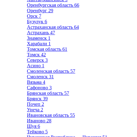
Оренбургская область
66
Оренбург
29
Орск
7
Бузулук
6
Астраханская область
64
Астрахань
47
Знаменск
1
Харабали
1
Томская область
61
Томск
42
Северск
3
Асино
1
Смоленская область
57
Смоленск
31
Вязьма
4
Сафоново
3
Брянская область
57
Брянск
39
Почеп
2
Унеча
2
Ивановская область
55
Иваново
28
Шуя
6
Тейково
5