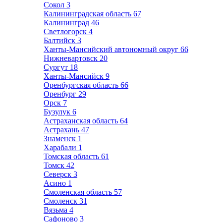
Сокол
3
Калининградская область
67
Калининград
46
Светлогорск
4
Балтийск
3
Ханты-Мансийский автономный округ
66
Нижневартовск
20
Сургут
18
Ханты-Мансийск
9
Оренбургская область
66
Оренбург
29
Орск
7
Бузулук
6
Астраханская область
64
Астрахань
47
Знаменск
1
Харабали
1
Томская область
61
Томск
42
Северск
3
Асино
1
Смоленская область
57
Смоленск
31
Вязьма
4
Сафоново
3