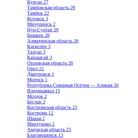
Курган
27
Тамбовская область
29
Тамбов
22
Котовск
3
Мичуринск
2
Нур-Султан
29
Бишкек
28
Алматинская область
26
Каскелен
3
Талгар
3
Капшагай
3
Орловская область
26
Орел
21
Дмитровск
1
Мценск
1
Республика Северная Осетия — Алания
26
Владикавказ
15
Моздок
2
Беслан
2
Костромская область
25
Кострома
12
Шарья
2
Мантурово
2
Амурская область
25
Благовещенск
13