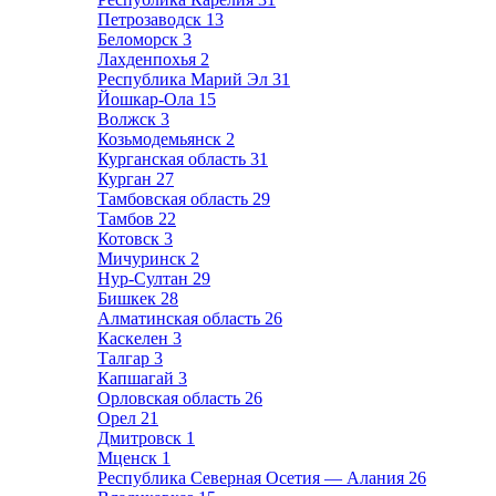
Петрозаводск
13
Беломорск
3
Лахденпохья
2
Республика Марий Эл
31
Йошкар-Ола
15
Волжск
3
Козьмодемьянск
2
Курганская область
31
Курган
27
Тамбовская область
29
Тамбов
22
Котовск
3
Мичуринск
2
Нур-Султан
29
Бишкек
28
Алматинская область
26
Каскелен
3
Талгар
3
Капшагай
3
Орловская область
26
Орел
21
Дмитровск
1
Мценск
1
Республика Северная Осетия — Алания
26