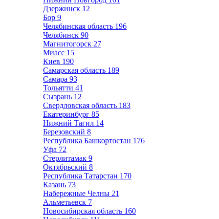
Дзержинск
12
Бор
9
Челябинская область
196
Челябинск
90
Магнитогорск
27
Миасс
15
Киев
190
Самарская область
189
Самара
93
Тольятти
41
Сызрань
12
Свердловская область
183
Екатеринбург
85
Нижний Тагил
14
Березовский
8
Республика Башкортостан
176
Уфа
72
Стерлитамак
9
Октябрьский
8
Республика Татарстан
170
Казань
73
Набережные Челны
21
Альметьевск
7
Новосибирская область
160