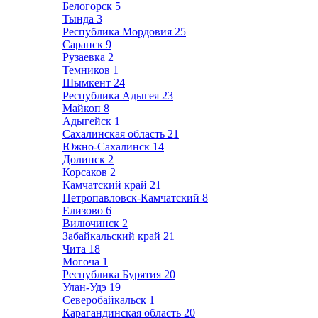
Белогорск
5
Тында
3
Республика Мордовия
25
Саранск
9
Рузаевка
2
Темников
1
Шымкент
24
Республика Адыгея
23
Майкоп
8
Адыгейск
1
Сахалинская область
21
Южно-Сахалинск
14
Долинск
2
Корсаков
2
Камчатский край
21
Петропавловск-Камчатский
8
Елизово
6
Вилючинск
2
Забайкальский край
21
Чита
18
Могоча
1
Республика Бурятия
20
Улан-Удэ
19
Северобайкальск
1
Карагандинская область
20