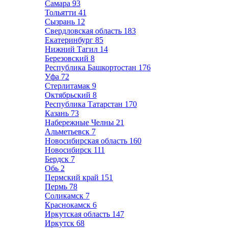
Самара
93
Тольятти
41
Сызрань
12
Свердловская область
183
Екатеринбург
85
Нижний Тагил
14
Березовский
8
Республика Башкортостан
176
Уфа
72
Стерлитамак
9
Октябрьский
8
Республика Татарстан
170
Казань
73
Набережные Челны
21
Альметьевск
7
Новосибирская область
160
Новосибирск
111
Бердск
7
Обь
2
Пермский край
151
Пермь
78
Соликамск
7
Краснокамск
6
Иркутская область
147
Иркутск
68