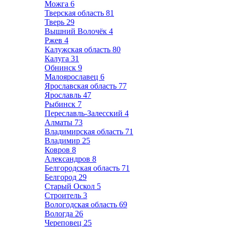
Можга
6
Тверская область
81
Тверь
29
Вышний Волочёк
4
Ржев
4
Калужская область
80
Калуга
31
Обнинск
9
Малоярославец
6
Ярославская область
77
Ярославль
47
Рыбинск
7
Переславль-Залесский
4
Алматы
73
Владимирская область
71
Владимир
25
Ковров
8
Александров
8
Белгородская область
71
Белгород
29
Старый Оскол
5
Строитель
3
Вологодская область
69
Вологда
26
Череповец
25