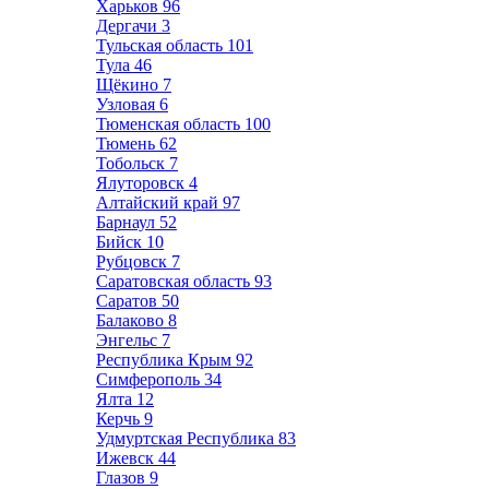
Харьков
96
Дергачи
3
Тульская область
101
Тула
46
Щёкино
7
Узловая
6
Тюменская область
100
Тюмень
62
Тобольск
7
Ялуторовск
4
Алтайский край
97
Барнаул
52
Бийск
10
Рубцовск
7
Саратовская область
93
Саратов
50
Балаково
8
Энгельс
7
Республика Крым
92
Симферополь
34
Ялта
12
Керчь
9
Удмуртская Республика
83
Ижевск
44
Глазов
9