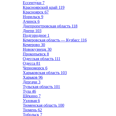
Ессентуки
7
Красноярский край
119
Красноярск
67
Норильск
9
Ачинск
6
Днепропетровская область
118
Днепр
103
Подгородное
1
Кемеровская область — Кузбасс
116
Кемерово
30
Новокузнецк
30
Прокопьевск
8
Одесская область
111
Одесса
81
Черноморск
6
Харьковская область
103
Харьков
96
Дергачи
3
Тульская область
101
Тула
46
Щёкино
7
Узловая
6
Тюменская область
100
Тюмень
62
Тобольск
7