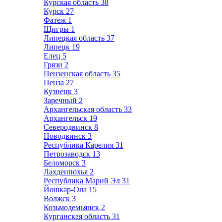
Курская область
38
Курск
27
Фатеж
1
Щигры
1
Липецкая область
37
Липецк
19
Елец
5
Грязи
2
Пензенская область
35
Пенза
27
Кузнецк
3
Заречный
2
Архангельская область
33
Архангельск
19
Северодвинск
8
Новодвинск
3
Республика Карелия
31
Петрозаводск
13
Беломорск
3
Лахденпохья
2
Республика Марий Эл
31
Йошкар-Ола
15
Волжск
3
Козьмодемьянск
2
Курганская область
31