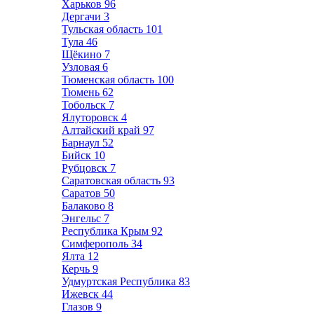
Харьков
96
Дергачи
3
Тульская область
101
Тула
46
Щёкино
7
Узловая
6
Тюменская область
100
Тюмень
62
Тобольск
7
Ялуторовск
4
Алтайский край
97
Барнаул
52
Бийск
10
Рубцовск
7
Саратовская область
93
Саратов
50
Балаково
8
Энгельс
7
Республика Крым
92
Симферополь
34
Ялта
12
Керчь
9
Удмуртская Республика
83
Ижевск
44
Глазов
9