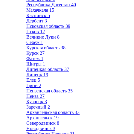
Республика Дагестан
40
Махачкала
15
Каспийск
5
Дербент
3
Псковская область
39
Псков
12
Великие Луки
8
Себеж
1
Курская область
38
Курск
27
Фатеж
1
Щигры
1
Липецкая область
37
Липецк
19
Елец
5
Грязи
2
Пензенская область
35
Пенза
27
Кузнецк
3
Заречный
2
Архангельская область
33
Архангельск
19
Северодвинск
8
Новодвинск
3
Республика Карелия
31