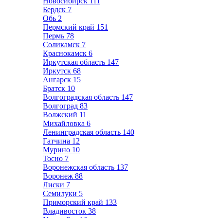
Новосибирск
111
Бердск
7
Обь
2
Пермский край
151
Пермь
78
Соликамск
7
Краснокамск
6
Иркутская область
147
Иркутск
68
Ангарск
15
Братск
10
Волгоградская область
147
Волгоград
83
Волжский
11
Михайловка
6
Ленинградская область
140
Гатчина
12
Мурино
10
Тосно
7
Воронежская область
137
Воронеж
88
Лиски
7
Семилуки
5
Приморский край
133
Владивосток
38