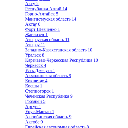
Аксу
2
Республика Алтай
14
Горно-Алтайск
5
Мангистауская область
14
Актау
6
Форт-Шевченко
1
Жанаозен
1
Атырауская область
11
Атырау
11
Западно-Казахстанская область
10
Уральск
8
Карачаево-Черкесская Республика
10
Черкесск
4
Усть-Джегута
1
Акмолинская область
9
Кокшетау
4
Косшы
1
Степногорск
1
Чеченская Республика
9
Грозный
5
Аргун
1
Урус-Мартан
1
Актюбинская область
9
Актобе
9
Еврейская автономная область
8