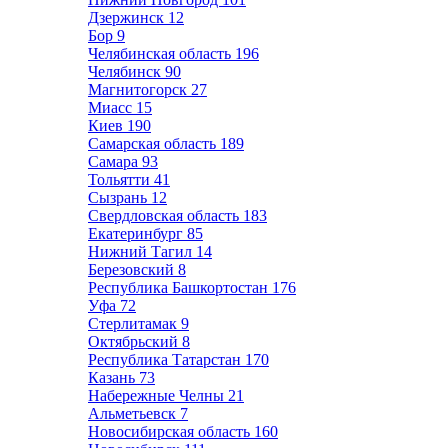
Дзержинск
12
Бор
9
Челябинская область
196
Челябинск
90
Магнитогорск
27
Миасс
15
Киев
190
Самарская область
189
Самара
93
Тольятти
41
Сызрань
12
Свердловская область
183
Екатеринбург
85
Нижний Тагил
14
Березовский
8
Республика Башкортостан
176
Уфа
72
Стерлитамак
9
Октябрьский
8
Республика Татарстан
170
Казань
73
Набережные Челны
21
Альметьевск
7
Новосибирская область
160