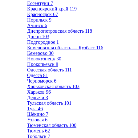
Ессентуки
7
Красноярский край
119
Красноярск
67
Норильск
9
Ачинск
6
Днепропетровская область
118
Днепр
103
Подгородное
1
Кемеровская область — Кузбасс
116
Кемерово
30
Новокузнецк
30
Прокопьевск
8
Одесская область
111
Одесса
81
Черноморск
6
Харьковская область
103
Харьков
96
Дергачи
3
Тульская область
101
Тула
46
Щёкино
7
Узловая
6
Тюменская область
100
Тюмень
62
Тобольск
7