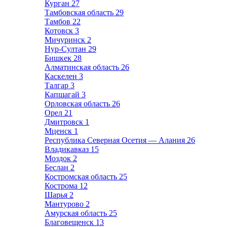
Курган
27
Тамбовская область
29
Тамбов
22
Котовск
3
Мичуринск
2
Нур-Султан
29
Бишкек
28
Алматинская область
26
Каскелен
3
Талгар
3
Капшагай
3
Орловская область
26
Орел
21
Дмитровск
1
Мценск
1
Республика Северная Осетия — Алания
26
Владикавказ
15
Моздок
2
Беслан
2
Костромская область
25
Кострома
12
Шарья
2
Мантурово
2
Амурская область
25
Благовещенск
13