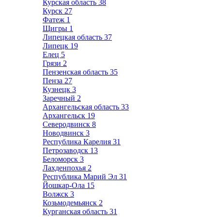
Курская область
38
Курск
27
Фатеж
1
Щигры
1
Липецкая область
37
Липецк
19
Елец
5
Грязи
2
Пензенская область
35
Пенза
27
Кузнецк
3
Заречный
2
Архангельская область
33
Архангельск
19
Северодвинск
8
Новодвинск
3
Республика Карелия
31
Петрозаводск
13
Беломорск
3
Лахденпохья
2
Республика Марий Эл
31
Йошкар-Ола
15
Волжск
3
Козьмодемьянск
2
Курганская область
31