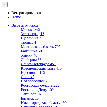
×
Ветеринарные клиники
Home
Выберите город
Москва
865
Зеленоград
13
Щербинка
7
Троицк
4
Московская область
797
Балашиха
50
Химки
40
Люберцы
38
Санкт-Петербург
451
Краснодарский край
410
Краснодар
155
Сочи
47
Новороссийск
28
Ростовская область
222
Ростов-на-Дону
109
Таганрог
16
Батайск
10
Нижегородская область
199
Нижний Новгород
101