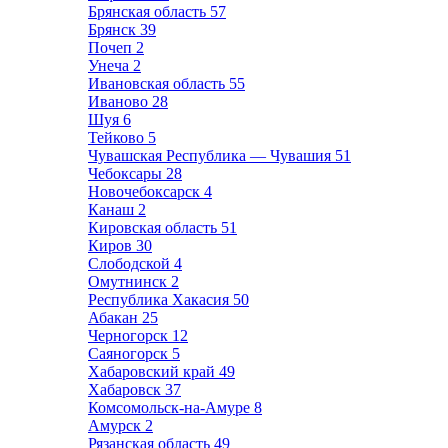
Брянская область
57
Брянск
39
Почеп
2
Унеча
2
Ивановская область
55
Иваново
28
Шуя
6
Тейково
5
Чувашская Республика — Чувашия
51
Чебоксары
28
Новочебоксарск
4
Канаш
2
Кировская область
51
Киров
30
Слободской
4
Омутнинск
2
Республика Хакасия
50
Абакан
25
Черногорск
12
Саяногорск
5
Хабаровский край
49
Хабаровск
37
Комсомольск-на-Амуре
8
Амурск
2
Рязанская область
49