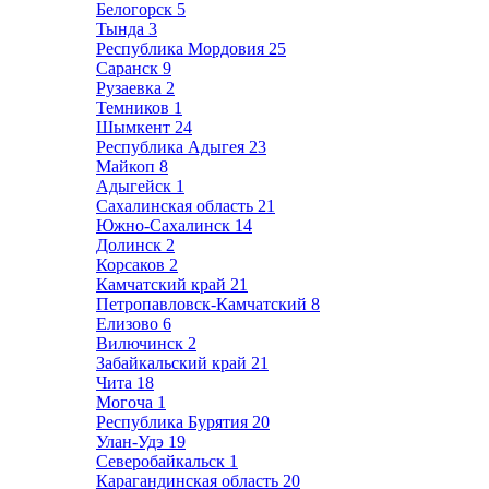
Белогорск
5
Тында
3
Республика Мордовия
25
Саранск
9
Рузаевка
2
Темников
1
Шымкент
24
Республика Адыгея
23
Майкоп
8
Адыгейск
1
Сахалинская область
21
Южно-Сахалинск
14
Долинск
2
Корсаков
2
Камчатский край
21
Петропавловск-Камчатский
8
Елизово
6
Вилючинск
2
Забайкальский край
21
Чита
18
Могоча
1
Республика Бурятия
20
Улан-Удэ
19
Северобайкальск
1
Карагандинская область
20