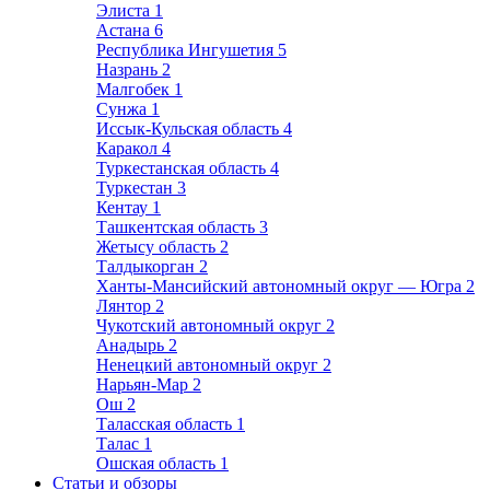
Элиста
1
Астана
6
Республика Ингушетия
5
Назрань
2
Малгобек
1
Сунжа
1
Иссык-Кульская область
4
Каракол
4
Туркестанская область
4
Туркестан
3
Кентау
1
Ташкентская область
3
Жетысу область
2
Талдыкорган
2
Ханты-Мансийский автономный округ — Югра
2
Лянтор
2
Чукотский автономный округ
2
Анадырь
2
Ненецкий автономный округ
2
Нарьян-Мар
2
Ош
2
Таласская область
1
Талас
1
Ошская область
1
Статьи и обзоры