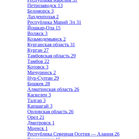
Петрозаводск
13
Беломорск
3
Лахденпохья
2
Республика Марий Эл
31
Йошкар-Ола
15
Волжск
3
Козьмодемьянск
2
Курганская область
31
Курган
27
Тамбовская область
29
Тамбов
22
Котовск
3
Мичуринск
2
Нур-Султан
29
Бишкек
28
Алматинская область
26
Каскелен
3
Талгар
3
Капшагай
3
Орловская область
26
Орел
21
Дмитровск
1
Мценск
1
Республика Северная Осетия — Алания
26