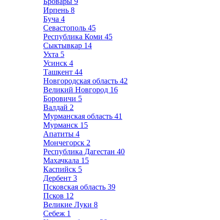
Бровары
9
Ирпень
8
Буча
4
Севастополь
45
Республика Коми
45
Сыктывкар
14
Ухта
5
Усинск
4
Ташкент
44
Новгородская область
42
Великий Новгород
16
Боровичи
5
Валдай
2
Мурманская область
41
Мурманск
15
Апатиты
4
Мончегорск
2
Республика Дагестан
40
Махачкала
15
Каспийск
5
Дербент
3
Псковская область
39
Псков
12
Великие Луки
8
Себеж
1