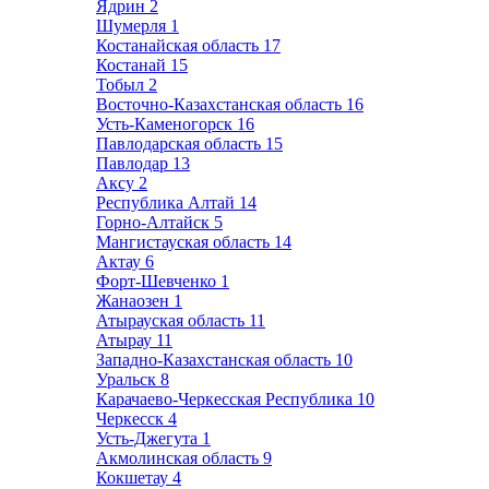
Ядрин
2
Шумерля
1
Костанайская область
17
Костанай
15
Тобыл
2
Восточно-Казахстанская область
16
Усть-Каменогорск
16
Павлодарская область
15
Павлодар
13
Аксу
2
Республика Алтай
14
Горно-Алтайск
5
Мангистауская область
14
Актау
6
Форт-Шевченко
1
Жанаозен
1
Атырауская область
11
Атырау
11
Западно-Казахстанская область
10
Уральск
8
Карачаево-Черкесская Республика
10
Черкесск
4
Усть-Джегута
1
Акмолинская область
9
Кокшетау
4