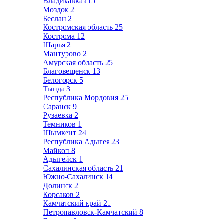
Владикавказ
15
Моздок
2
Беслан
2
Костромская область
25
Кострома
12
Шарья
2
Мантурово
2
Амурская область
25
Благовещенск
13
Белогорск
5
Тында
3
Республика Мордовия
25
Саранск
9
Рузаевка
2
Темников
1
Шымкент
24
Республика Адыгея
23
Майкоп
8
Адыгейск
1
Сахалинская область
21
Южно-Сахалинск
14
Долинск
2
Корсаков
2
Камчатский край
21
Петропавловск-Камчатский
8