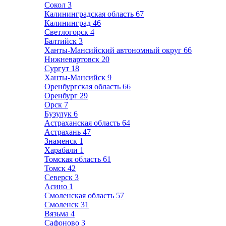
Сокол
3
Калининградская область
67
Калининград
46
Светлогорск
4
Балтийск
3
Ханты-Мансийский автономный округ
66
Нижневартовск
20
Сургут
18
Ханты-Мансийск
9
Оренбургская область
66
Оренбург
29
Орск
7
Бузулук
6
Астраханская область
64
Астрахань
47
Знаменск
1
Харабали
1
Томская область
61
Томск
42
Северск
3
Асино
1
Смоленская область
57
Смоленск
31
Вязьма
4
Сафоново
3