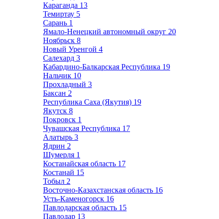
Караганда
13
Темиртау
5
Сарань
1
Ямало-Ненецкий автономный округ
20
Ноябрьск
8
Новый Уренгой
4
Салехард
3
Кабардино-Балкарская Республика
19
Нальчик
10
Прохладный
3
Баксан
2
Республика Саха (Якутия)
19
Якутск
8
Покровск
1
Чувашская Республика
17
Алатырь
3
Ядрин
2
Шумерля
1
Костанайская область
17
Костанай
15
Тобыл
2
Восточно-Казахстанская область
16
Усть-Каменогорск
16
Павлодарская область
15
Павлодар
13