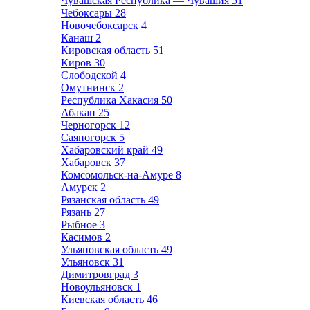
Чувашская Республика — Чувашия
51
Чебоксары
28
Новочебоксарск
4
Канаш
2
Кировская область
51
Киров
30
Слободской
4
Омутнинск
2
Республика Хакасия
50
Абакан
25
Черногорск
12
Саяногорск
5
Хабаровский край
49
Хабаровск
37
Комсомольск-на-Амуре
8
Амурск
2
Рязанская область
49
Рязань
27
Рыбное
3
Касимов
2
Ульяновская область
49
Ульяновск
31
Димитровград
3
Новоульяновск
1
Киевская область
46