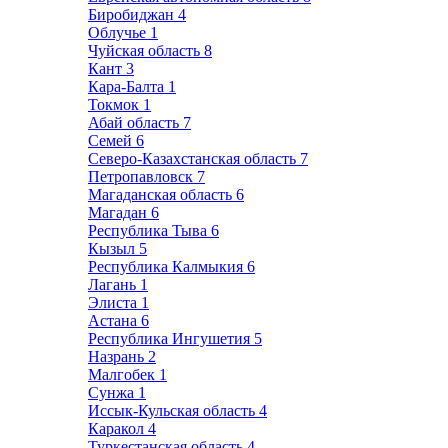
Биробиджан
4
Облучье
1
Чуйская область
8
Кант
3
Кара-Балта
1
Токмок
1
Абай область
7
Семей
6
Северо-Казахстанская область
7
Петропавловск
7
Магаданская область
6
Магадан
6
Республика Тыва
6
Кызыл
5
Республика Калмыкия
6
Лагань
1
Элиста
1
Астана
6
Республика Ингушетия
5
Назрань
2
Малгобек
1
Сунжа
1
Иссык-Кульская область
4
Каракол
4
Туркестанская область
4