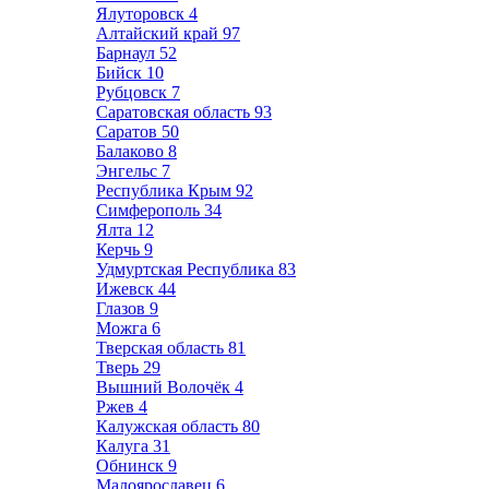
Ялуторовск
4
Алтайский край
97
Барнаул
52
Бийск
10
Рубцовск
7
Саратовская область
93
Саратов
50
Балаково
8
Энгельс
7
Республика Крым
92
Симферополь
34
Ялта
12
Керчь
9
Удмуртская Республика
83
Ижевск
44
Глазов
9
Можга
6
Тверская область
81
Тверь
29
Вышний Волочёк
4
Ржев
4
Калужская область
80
Калуга
31
Обнинск
9
Малоярославец
6