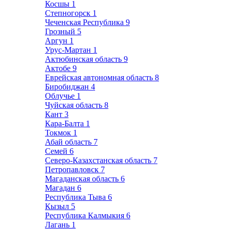
Косшы
1
Степногорск
1
Чеченская Республика
9
Грозный
5
Аргун
1
Урус-Мартан
1
Актюбинская область
9
Актобе
9
Еврейская автономная область
8
Биробиджан
4
Облучье
1
Чуйская область
8
Кант
3
Кара-Балта
1
Токмок
1
Абай область
7
Семей
6
Северо-Казахстанская область
7
Петропавловск
7
Магаданская область
6
Магадан
6
Республика Тыва
6
Кызыл
5
Республика Калмыкия
6
Лагань
1