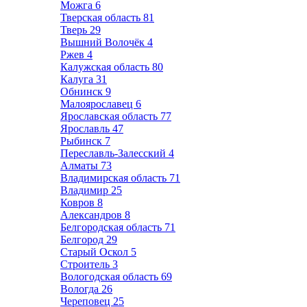
Можга
6
Тверская область
81
Тверь
29
Вышний Волочёк
4
Ржев
4
Калужская область
80
Калуга
31
Обнинск
9
Малоярославец
6
Ярославская область
77
Ярославль
47
Рыбинск
7
Переславль-Залесский
4
Алматы
73
Владимирская область
71
Владимир
25
Ковров
8
Александров
8
Белгородская область
71
Белгород
29
Старый Оскол
5
Строитель
3
Вологодская область
69
Вологда
26
Череповец
25