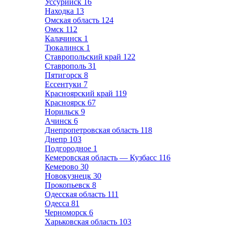
Уссурийск
16
Находка
13
Омская область
124
Омск
112
Калачинск
1
Тюкалинск
1
Ставропольский край
122
Ставрополь
31
Пятигорск
8
Ессентуки
7
Красноярский край
119
Красноярск
67
Норильск
9
Ачинск
6
Днепропетровская область
118
Днепр
103
Подгородное
1
Кемеровская область — Кузбасс
116
Кемерово
30
Новокузнецк
30
Прокопьевск
8
Одесская область
111
Одесса
81
Черноморск
6
Харьковская область
103