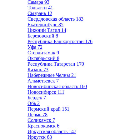
Самара
93
Тольятти
41
Сызрань
12
Свердловская область
183
Екатеринбург
85
Нижний Тагил
14
Березовский
8
Республика Башкортостан
176
Уфа
72
Стерлитамак
9
Октябрьский
8
Республика Татарстан
170
Казань
73
Набережные Челны
21
Альметьевск
7
Новосибирская область
160
Новосибирск
111
Бердск
7
Обь
2
Пермский край
151
Пермь
78
Соликамск
7
Краснокамск
6
Иркутская область
147
Иркутск
68