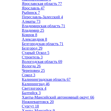
Ярославская область
77
Ярославль
47
Рыбинск
7
Переславль-Залесский
4
Алматы
73
Владимирская область
71
Владимир
25
Ковров
8
Александров
8
Белгородская область
71
Белгород
29
Старый Оскол
5
Строитель
3
Вологодская область
69
Вологда
26
Череповец
25
Сокол
3
Калининградская область
67
Калининград
46
Светлогорск
4
Балтийск
3
Ханты-Мансийский автономный округ
66
Нижневартовск
20
Сургут
18
Ханты-Мансийск
9