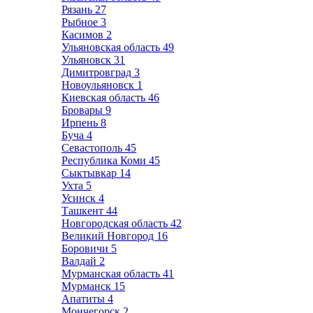
Рязань
27
Рыбное
3
Касимов
2
Ульяновская область
49
Ульяновск
31
Димитровград
3
Новоульяновск
1
Киевская область
46
Бровары
9
Ирпень
8
Буча
4
Севастополь
45
Республика Коми
45
Сыктывкар
14
Ухта
5
Усинск
4
Ташкент
44
Новгородская область
42
Великий Новгород
16
Боровичи
5
Валдай
2
Мурманская область
41
Мурманск
15
Апатиты
4
Мончегорск
2