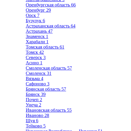
Оренбургская область
66
Оренбург
29
Орск
7
Бузулук
6
Астраханская область
64
Астрахань
47
Знаменск
1
Харабали
1
Томская область
61
Томск
42
Северск
3
Асино
1
Смоленская область
57
Смоленск
31
Вязьма
4
Сафоново
3
Брянская область
57
Брянск
39
Почеп
2
Унеча
2
Ивановская область
55
Иваново
28
Шуя
6
Тейково
5