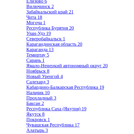
Елизово
6
Вилючинск
2
Забайкальский край
21
Чита
18
Могоча
1
Республика Бурятия
20
Улан-Удэ
19
Северобайкальск
1
Карагандинская область
20
Караганда
13
Темиртау
5
Сарань
1
Ямало-Ненецкий автономный округ
20
Ноябрьск
8
Новый Уренгой
4
Салехард
3
Кабардино-Балкарская Республика
19
Нальчик
10
Прохладный
3
Баксан
2
Республика Саха (Якутия)
19
Якутск
8
Покровск
1
Чувашская Республика
17
Алатырь
3