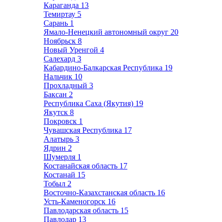
Караганда
13
Темиртау
5
Сарань
1
Ямало-Ненецкий автономный округ
20
Ноябрьск
8
Новый Уренгой
4
Салехард
3
Кабардино-Балкарская Республика
19
Нальчик
10
Прохладный
3
Баксан
2
Республика Саха (Якутия)
19
Якутск
8
Покровск
1
Чувашская Республика
17
Алатырь
3
Ядрин
2
Шумерля
1
Костанайская область
17
Костанай
15
Тобыл
2
Восточно-Казахстанская область
16
Усть-Каменогорск
16
Павлодарская область
15
Павлодар
13