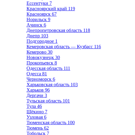
Ессентуки
7
Красноярский край
119
Красноярск
67
Норильск
9
Ачинск
6
Днепропетровская область
118
Днепр
103
Подгородное
1
Кемеровская область — Кузбасс
116
Кемерово
30
Новокузнецк
30
Прокопьевск
8
Одесская область
111
Одесса
81
Черноморск
6
Харьковская область
103
Харьков
96
Дергачи
3
Тульская область
101
Тула
46
Щёкино
7
Узловая
6
Тюменская область
100
Тюмень
62
Тобольск
7