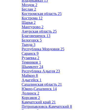
Владикавказ
15
Моздок
2
Беслан
2
Костромская область
25
Кострома
12
Шарья
2
Мантурово
2
Амурская область
25
Благовещенск
13
Белогорск
5
Тында
3
Республика Мордовия
25
Саранск
9
Рузаевка
2
Темников
1
Шымкент
24
Республика Адыгея
23
Майкоп
8
Адыгейск
1
Сахалинская область
21
Южно-Сахалинск
14
Долинск
2
Корсаков
2
Камчатский край
21
Петропавловск-Камчатский
8