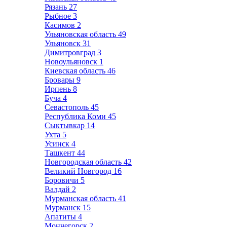
Рязань
27
Рыбное
3
Касимов
2
Ульяновская область
49
Ульяновск
31
Димитровград
3
Новоульяновск
1
Киевская область
46
Бровары
9
Ирпень
8
Буча
4
Севастополь
45
Республика Коми
45
Сыктывкар
14
Ухта
5
Усинск
4
Ташкент
44
Новгородская область
42
Великий Новгород
16
Боровичи
5
Валдай
2
Мурманская область
41
Мурманск
15
Апатиты
4
Мончегорск
2