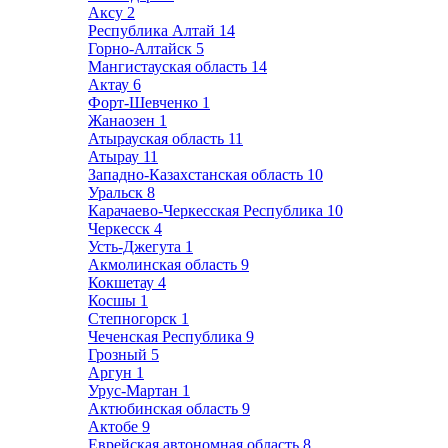
Аксу
2
Республика Алтай
14
Горно-Алтайск
5
Мангистауская область
14
Актау
6
Форт-Шевченко
1
Жанаозен
1
Атырауская область
11
Атырау
11
Западно-Казахстанская область
10
Уральск
8
Карачаево-Черкесская Республика
10
Черкесск
4
Усть-Джегута
1
Акмолинская область
9
Кокшетау
4
Косшы
1
Степногорск
1
Чеченская Республика
9
Грозный
5
Аргун
1
Урус-Мартан
1
Актюбинская область
9
Актобе
9
Еврейская автономная область
8