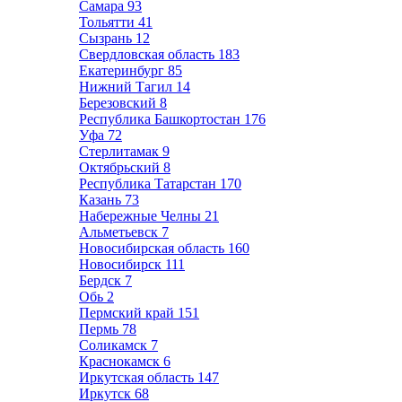
Самара
93
Тольятти
41
Сызрань
12
Свердловская область
183
Екатеринбург
85
Нижний Тагил
14
Березовский
8
Республика Башкортостан
176
Уфа
72
Стерлитамак
9
Октябрьский
8
Республика Татарстан
170
Казань
73
Набережные Челны
21
Альметьевск
7
Новосибирская область
160
Новосибирск
111
Бердск
7
Обь
2
Пермский край
151
Пермь
78
Соликамск
7
Краснокамск
6
Иркутская область
147
Иркутск
68