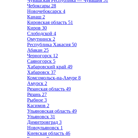
Чувашская Республика — Чувашия
51
Чебоксары
28
Новочебоксарск
4
Канаш
2
Кировская область
51
Киров
30
Слободской
4
Омутнинск
2
Республика Хакасия
50
Абакан
25
Черногорск
12
Саяногорск
5
Хабаровский край
49
Хабаровск
37
Комсомольск-на-Амуре
8
Амурск
2
Рязанская область
49
Рязань
27
Рыбное
3
Касимов
2
Ульяновская область
49
Ульяновск
31
Димитровград
3
Новоульяновск
1
Киевская область
46