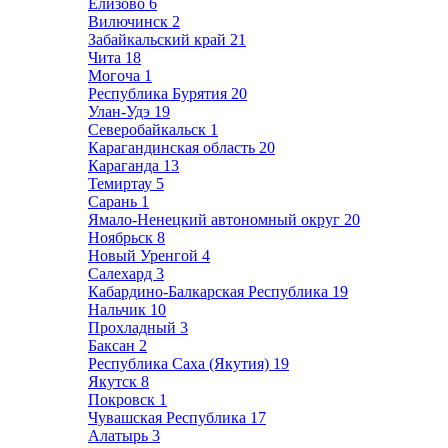
Елизово
6
Вилючинск
2
Забайкальский край
21
Чита
18
Могоча
1
Республика Бурятия
20
Улан-Удэ
19
Северобайкальск
1
Карагандинская область
20
Караганда
13
Темиртау
5
Сарань
1
Ямало-Ненецкий автономный округ
20
Ноябрьск
8
Новый Уренгой
4
Салехард
3
Кабардино-Балкарская Республика
19
Нальчик
10
Прохладный
3
Баксан
2
Республика Саха (Якутия)
19
Якутск
8
Покровск
1
Чувашская Республика
17
Алатырь
3