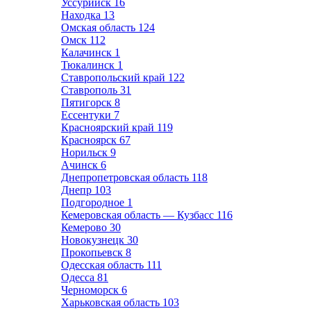
Уссурийск
16
Находка
13
Омская область
124
Омск
112
Калачинск
1
Тюкалинск
1
Ставропольский край
122
Ставрополь
31
Пятигорск
8
Ессентуки
7
Красноярский край
119
Красноярск
67
Норильск
9
Ачинск
6
Днепропетровская область
118
Днепр
103
Подгородное
1
Кемеровская область — Кузбасс
116
Кемерово
30
Новокузнецк
30
Прокопьевск
8
Одесская область
111
Одесса
81
Черноморск
6
Харьковская область
103