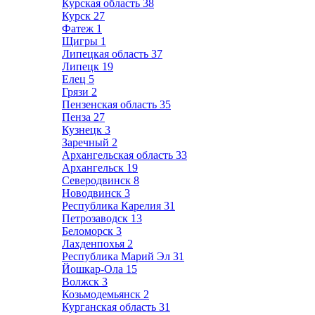
Курская область
38
Курск
27
Фатеж
1
Щигры
1
Липецкая область
37
Липецк
19
Елец
5
Грязи
2
Пензенская область
35
Пенза
27
Кузнецк
3
Заречный
2
Архангельская область
33
Архангельск
19
Северодвинск
8
Новодвинск
3
Республика Карелия
31
Петрозаводск
13
Беломорск
3
Лахденпохья
2
Республика Марий Эл
31
Йошкар-Ола
15
Волжск
3
Козьмодемьянск
2
Курганская область
31