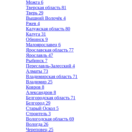
Можга
6
Тверская область
81
Тверь
29
Вышний Волочёк
4
Ржев
4
Калужская область
80
Калуга
31
Обнинск
9
Малоярославец
6
Ярославская область
77
Ярославль
47
Рыбинск
7
Переславль-Залесский
4
Алматы
73
Владимирская область
71
Владимир
25
Ковров
8
Александров
8
Белгородская область
71
Белгород
29
Старый Оскол
5
Строитель
3
Вологодская область
69
Вологда
26
Череповец
25