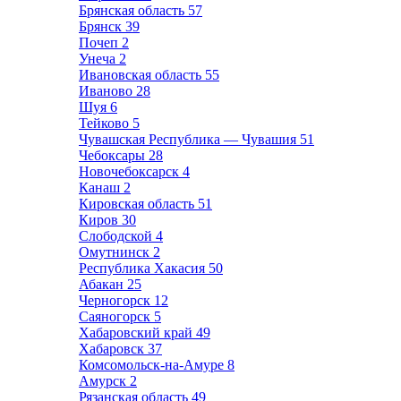
Брянская область
57
Брянск
39
Почеп
2
Унеча
2
Ивановская область
55
Иваново
28
Шуя
6
Тейково
5
Чувашская Республика — Чувашия
51
Чебоксары
28
Новочебоксарск
4
Канаш
2
Кировская область
51
Киров
30
Слободской
4
Омутнинск
2
Республика Хакасия
50
Абакан
25
Черногорск
12
Саяногорск
5
Хабаровский край
49
Хабаровск
37
Комсомольск-на-Амуре
8
Амурск
2
Рязанская область
49