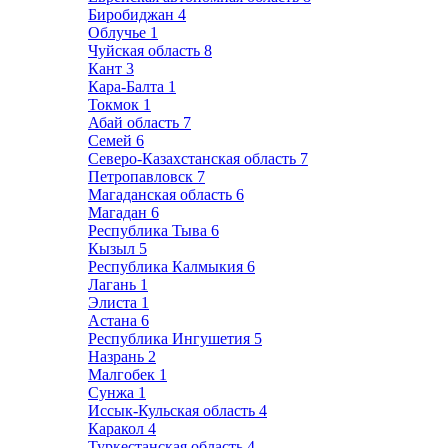
Биробиджан
4
Облучье
1
Чуйская область
8
Кант
3
Кара-Балта
1
Токмок
1
Абай область
7
Семей
6
Северо-Казахстанская область
7
Петропавловск
7
Магаданская область
6
Магадан
6
Республика Тыва
6
Кызыл
5
Республика Калмыкия
6
Лагань
1
Элиста
1
Астана
6
Республика Ингушетия
5
Назрань
2
Малгобек
1
Сунжа
1
Иссык-Кульская область
4
Каракол
4
Туркестанская область
4