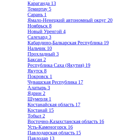
Караганда
13
Темиртау
5
Сарань
1
Ямало-Ненецкий автономный округ
20
Ноябрьск
8
Новый Уренгой
4
Салехард
3
Кабардино-Балкарская Республика
19
Нальчик
10
Прохладный
3
Баксан
2
Республика Саха (Якутия)
19
Якутск
8
Покровск
1
Чувашская Республика
17
Алатырь
3
Ядрин
2
Шумерля
1
Костанайская область
17
Костанай
15
Тобыл
2
Восточно-Казахстанская область
16
Усть-Каменогорск
16
Павлодарская область
15
Павлодар
13