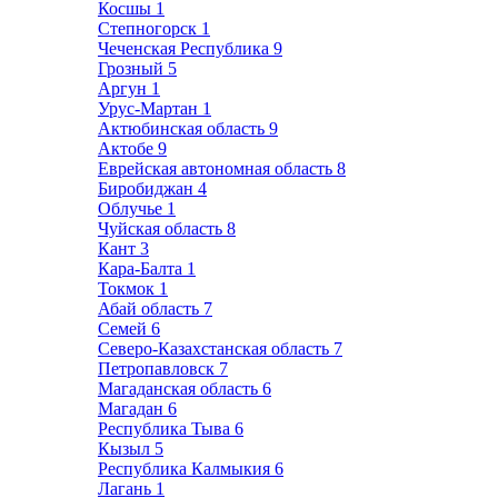
Косшы
1
Степногорск
1
Чеченская Республика
9
Грозный
5
Аргун
1
Урус-Мартан
1
Актюбинская область
9
Актобе
9
Еврейская автономная область
8
Биробиджан
4
Облучье
1
Чуйская область
8
Кант
3
Кара-Балта
1
Токмок
1
Абай область
7
Семей
6
Северо-Казахстанская область
7
Петропавловск
7
Магаданская область
6
Магадан
6
Республика Тыва
6
Кызыл
5
Республика Калмыкия
6
Лагань
1