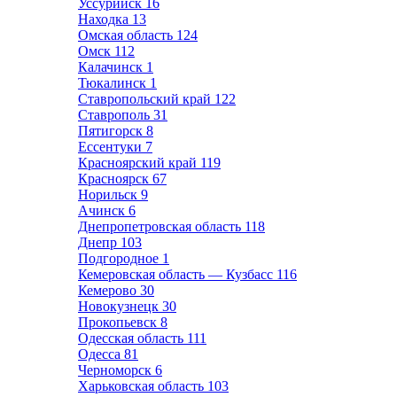
Уссурийск
16
Находка
13
Омская область
124
Омск
112
Калачинск
1
Тюкалинск
1
Ставропольский край
122
Ставрополь
31
Пятигорск
8
Ессентуки
7
Красноярский край
119
Красноярск
67
Норильск
9
Ачинск
6
Днепропетровская область
118
Днепр
103
Подгородное
1
Кемеровская область — Кузбасс
116
Кемерово
30
Новокузнецк
30
Прокопьевск
8
Одесская область
111
Одесса
81
Черноморск
6
Харьковская область
103