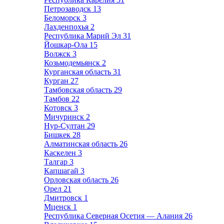
Петрозаводск
13
Беломорск
3
Лахденпохья
2
Республика Марий Эл
31
Йошкар-Ола
15
Волжск
3
Козьмодемьянск
2
Курганская область
31
Курган
27
Тамбовская область
29
Тамбов
22
Котовск
3
Мичуринск
2
Нур-Султан
29
Бишкек
28
Алматинская область
26
Каскелен
3
Талгар
3
Капшагай
3
Орловская область
26
Орел
21
Дмитровск
1
Мценск
1
Республика Северная Осетия — Алания
26