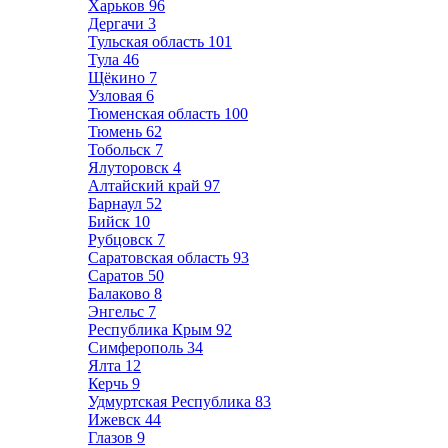
Харьков
96
Дергачи
3
Тульская область
101
Тула
46
Щёкино
7
Узловая
6
Тюменская область
100
Тюмень
62
Тобольск
7
Ялуторовск
4
Алтайский край
97
Барнаул
52
Бийск
10
Рубцовск
7
Саратовская область
93
Саратов
50
Балаково
8
Энгельс
7
Республика Крым
92
Симферополь
34
Ялта
12
Керчь
9
Удмуртская Республика
83
Ижевск
44
Глазов
9