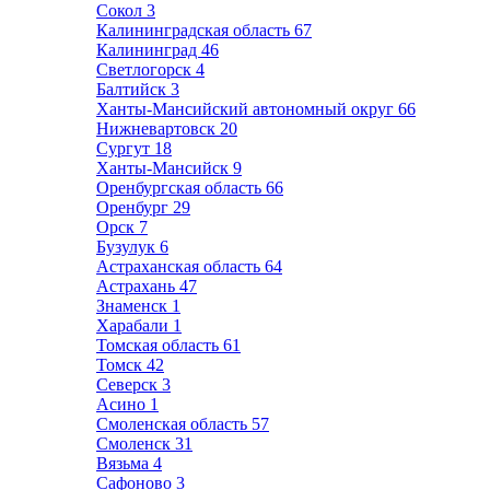
Сокол
3
Калининградская область
67
Калининград
46
Светлогорск
4
Балтийск
3
Ханты-Мансийский автономный округ
66
Нижневартовск
20
Сургут
18
Ханты-Мансийск
9
Оренбургская область
66
Оренбург
29
Орск
7
Бузулук
6
Астраханская область
64
Астрахань
47
Знаменск
1
Харабали
1
Томская область
61
Томск
42
Северск
3
Асино
1
Смоленская область
57
Смоленск
31
Вязьма
4
Сафоново
3