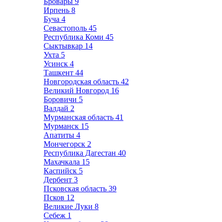
Бровары
9
Ирпень
8
Буча
4
Севастополь
45
Республика Коми
45
Сыктывкар
14
Ухта
5
Усинск
4
Ташкент
44
Новгородская область
42
Великий Новгород
16
Боровичи
5
Валдай
2
Мурманская область
41
Мурманск
15
Апатиты
4
Мончегорск
2
Республика Дагестан
40
Махачкала
15
Каспийск
5
Дербент
3
Псковская область
39
Псков
12
Великие Луки
8
Себеж
1