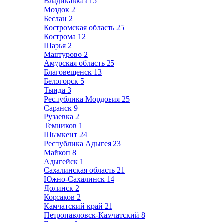
Владикавказ
15
Моздок
2
Беслан
2
Костромская область
25
Кострома
12
Шарья
2
Мантурово
2
Амурская область
25
Благовещенск
13
Белогорск
5
Тында
3
Республика Мордовия
25
Саранск
9
Рузаевка
2
Темников
1
Шымкент
24
Республика Адыгея
23
Майкоп
8
Адыгейск
1
Сахалинская область
21
Южно-Сахалинск
14
Долинск
2
Корсаков
2
Камчатский край
21
Петропавловск-Камчатский
8