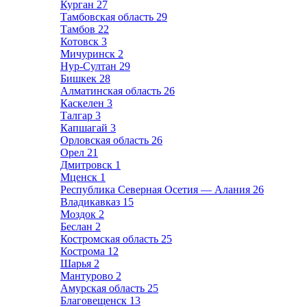
Курган
27
Тамбовская область
29
Тамбов
22
Котовск
3
Мичуринск
2
Нур-Султан
29
Бишкек
28
Алматинская область
26
Каскелен
3
Талгар
3
Капшагай
3
Орловская область
26
Орел
21
Дмитровск
1
Мценск
1
Республика Северная Осетия — Алания
26
Владикавказ
15
Моздок
2
Беслан
2
Костромская область
25
Кострома
12
Шарья
2
Мантурово
2
Амурская область
25
Благовещенск
13