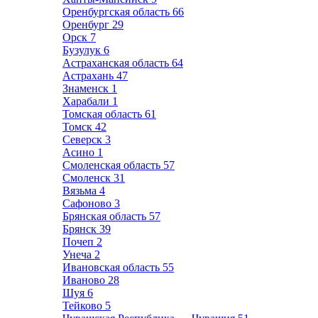
Оренбургская область
66
Оренбург
29
Орск
7
Бузулук
6
Астраханская область
64
Астрахань
47
Знаменск
1
Харабали
1
Томская область
61
Томск
42
Северск
3
Асино
1
Смоленская область
57
Смоленск
31
Вязьма
4
Сафоново
3
Брянская область
57
Брянск
39
Почеп
2
Унеча
2
Ивановская область
55
Иваново
28
Шуя
6
Тейково
5