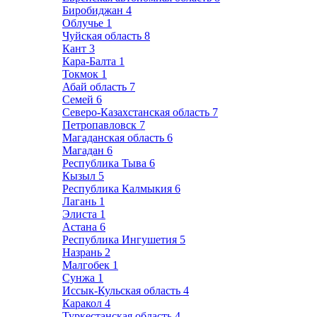
Биробиджан
4
Облучье
1
Чуйская область
8
Кант
3
Кара-Балта
1
Токмок
1
Абай область
7
Семей
6
Северо-Казахстанская область
7
Петропавловск
7
Магаданская область
6
Магадан
6
Республика Тыва
6
Кызыл
5
Республика Калмыкия
6
Лагань
1
Элиста
1
Астана
6
Республика Ингушетия
5
Назрань
2
Малгобек
1
Сунжа
1
Иссык-Кульская область
4
Каракол
4
Туркестанская область
4