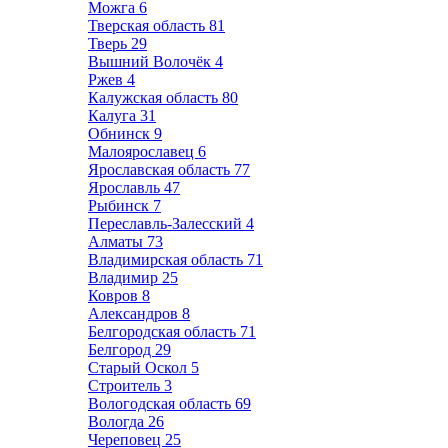
Можга
6
Тверская область
81
Тверь
29
Вышний Волочёк
4
Ржев
4
Калужская область
80
Калуга
31
Обнинск
9
Малоярославец
6
Ярославская область
77
Ярославль
47
Рыбинск
7
Переславль-Залесский
4
Алматы
73
Владимирская область
71
Владимир
25
Ковров
8
Александров
8
Белгородская область
71
Белгород
29
Старый Оскол
5
Строитель
3
Вологодская область
69
Вологда
26
Череповец
25