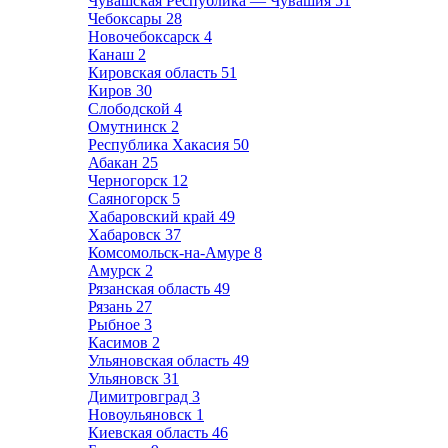
Чувашская Республика — Чувашия
51
Чебоксары
28
Новочебоксарск
4
Канаш
2
Кировская область
51
Киров
30
Слободской
4
Омутнинск
2
Республика Хакасия
50
Абакан
25
Черногорск
12
Саяногорск
5
Хабаровский край
49
Хабаровск
37
Комсомольск-на-Амуре
8
Амурск
2
Рязанская область
49
Рязань
27
Рыбное
3
Касимов
2
Ульяновская область
49
Ульяновск
31
Димитровград
3
Новоульяновск
1
Киевская область
46