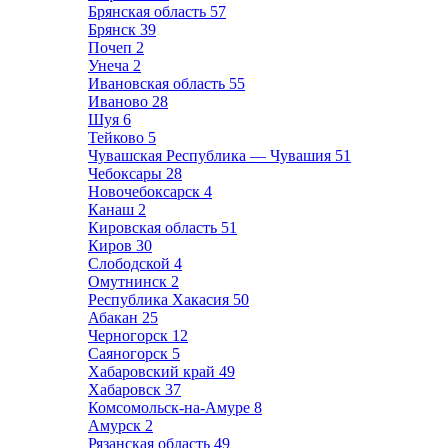
Брянская область
57
Брянск
39
Почеп
2
Унеча
2
Ивановская область
55
Иваново
28
Шуя
6
Тейково
5
Чувашская Республика — Чувашия
51
Чебоксары
28
Новочебоксарск
4
Канаш
2
Кировская область
51
Киров
30
Слободской
4
Омутнинск
2
Республика Хакасия
50
Абакан
25
Черногорск
12
Саяногорск
5
Хабаровский край
49
Хабаровск
37
Комсомольск-на-Амуре
8
Амурск
2
Рязанская область
49