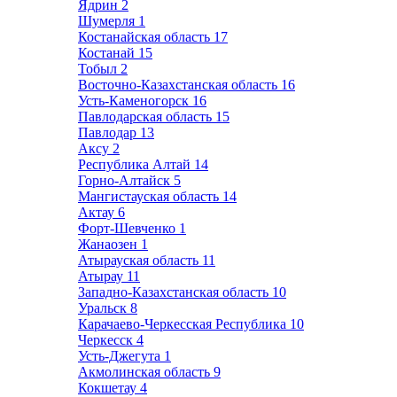
Ядрин
2
Шумерля
1
Костанайская область
17
Костанай
15
Тобыл
2
Восточно-Казахстанская область
16
Усть-Каменогорск
16
Павлодарская область
15
Павлодар
13
Аксу
2
Республика Алтай
14
Горно-Алтайск
5
Мангистауская область
14
Актау
6
Форт-Шевченко
1
Жанаозен
1
Атырауская область
11
Атырау
11
Западно-Казахстанская область
10
Уральск
8
Карачаево-Черкесская Республика
10
Черкесск
4
Усть-Джегута
1
Акмолинская область
9
Кокшетау
4