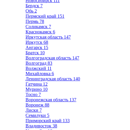
Новосибирск
111
Бердск
7
Обь
2
Пермский край
151
Пермь
78
Соликамск
7
Краснокамск
6
Иркутская область
147
Иркутск
68
Ангарск
15
Братск
10
Волгоградская область
147
Волгоград
83
Волжский
11
Михайловка
6
Ленинградская область
140
Гатчина
12
Мурино
10
Тосно
7
Воронежская область
137
Воронеж
88
Лиски
7
Семилуки
5
Приморский край
133
Владивосток
38