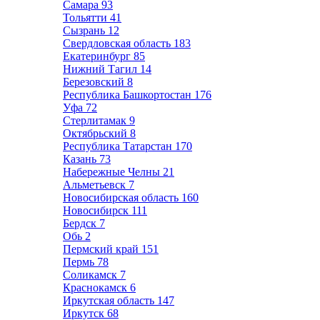
Самара
93
Тольятти
41
Сызрань
12
Свердловская область
183
Екатеринбург
85
Нижний Тагил
14
Березовский
8
Республика Башкортостан
176
Уфа
72
Стерлитамак
9
Октябрьский
8
Республика Татарстан
170
Казань
73
Набережные Челны
21
Альметьевск
7
Новосибирская область
160
Новосибирск
111
Бердск
7
Обь
2
Пермский край
151
Пермь
78
Соликамск
7
Краснокамск
6
Иркутская область
147
Иркутск
68