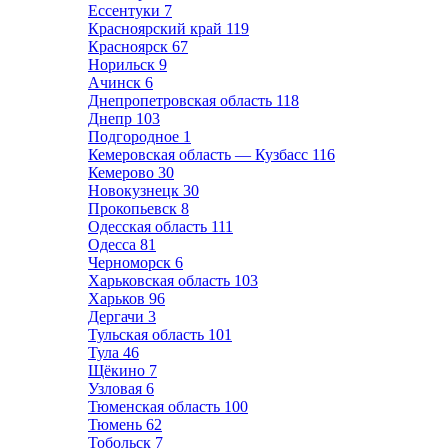
Ессентуки
7
Красноярский край
119
Красноярск
67
Норильск
9
Ачинск
6
Днепропетровская область
118
Днепр
103
Подгородное
1
Кемеровская область — Кузбасс
116
Кемерово
30
Новокузнецк
30
Прокопьевск
8
Одесская область
111
Одесса
81
Черноморск
6
Харьковская область
103
Харьков
96
Дергачи
3
Тульская область
101
Тула
46
Щёкино
7
Узловая
6
Тюменская область
100
Тюмень
62
Тобольск
7