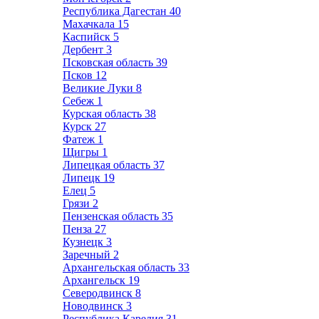
Республика Дагестан
40
Махачкала
15
Каспийск
5
Дербент
3
Псковская область
39
Псков
12
Великие Луки
8
Себеж
1
Курская область
38
Курск
27
Фатеж
1
Щигры
1
Липецкая область
37
Липецк
19
Елец
5
Грязи
2
Пензенская область
35
Пенза
27
Кузнецк
3
Заречный
2
Архангельская область
33
Архангельск
19
Северодвинск
8
Новодвинск
3
Республика Карелия
31