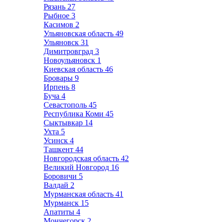
Рязань
27
Рыбное
3
Касимов
2
Ульяновская область
49
Ульяновск
31
Димитровград
3
Новоульяновск
1
Киевская область
46
Бровары
9
Ирпень
8
Буча
4
Севастополь
45
Республика Коми
45
Сыктывкар
14
Ухта
5
Усинск
4
Ташкент
44
Новгородская область
42
Великий Новгород
16
Боровичи
5
Валдай
2
Мурманская область
41
Мурманск
15
Апатиты
4
Мончегорск
2