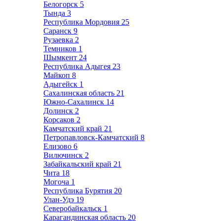
Белогорск
5
Тында
3
Республика Мордовия
25
Саранск
9
Рузаевка
2
Темников
1
Шымкент
24
Республика Адыгея
23
Майкоп
8
Адыгейск
1
Сахалинская область
21
Южно-Сахалинск
14
Долинск
2
Корсаков
2
Камчатский край
21
Петропавловск-Камчатский
8
Елизово
6
Вилючинск
2
Забайкальский край
21
Чита
18
Могоча
1
Республика Бурятия
20
Улан-Удэ
19
Северобайкальск
1
Карагандинская область
20