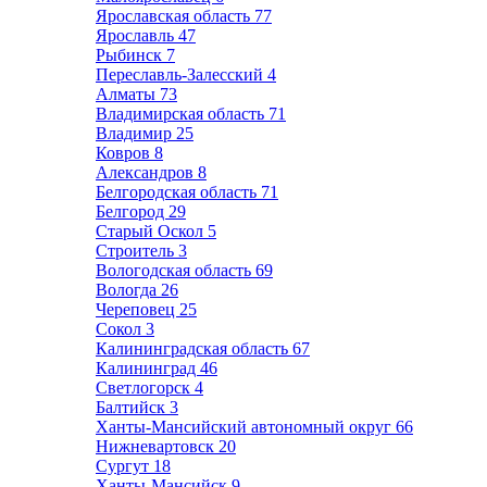
Ярославская область
77
Ярославль
47
Рыбинск
7
Переславль-Залесский
4
Алматы
73
Владимирская область
71
Владимир
25
Ковров
8
Александров
8
Белгородская область
71
Белгород
29
Старый Оскол
5
Строитель
3
Вологодская область
69
Вологда
26
Череповец
25
Сокол
3
Калининградская область
67
Калининград
46
Светлогорск
4
Балтийск
3
Ханты-Мансийский автономный округ
66
Нижневартовск
20
Сургут
18
Ханты-Мансийск
9