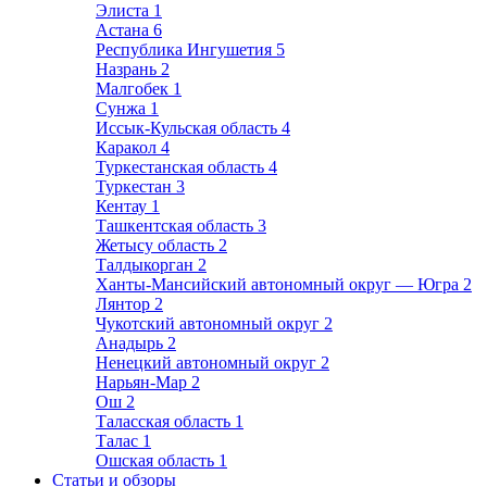
Элиста
1
Астана
6
Республика Ингушетия
5
Назрань
2
Малгобек
1
Сунжа
1
Иссык-Кульская область
4
Каракол
4
Туркестанская область
4
Туркестан
3
Кентау
1
Ташкентская область
3
Жетысу область
2
Талдыкорган
2
Ханты-Мансийский автономный округ — Югра
2
Лянтор
2
Чукотский автономный округ
2
Анадырь
2
Ненецкий автономный округ
2
Нарьян-Мар
2
Ош
2
Таласская область
1
Талас
1
Ошская область
1
Статьи и обзоры