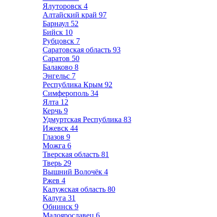
Ялуторовск
4
Алтайский край
97
Барнаул
52
Бийск
10
Рубцовск
7
Саратовская область
93
Саратов
50
Балаково
8
Энгельс
7
Республика Крым
92
Симферополь
34
Ялта
12
Керчь
9
Удмуртская Республика
83
Ижевск
44
Глазов
9
Можга
6
Тверская область
81
Тверь
29
Вышний Волочёк
4
Ржев
4
Калужская область
80
Калуга
31
Обнинск
9
Малоярославец
6