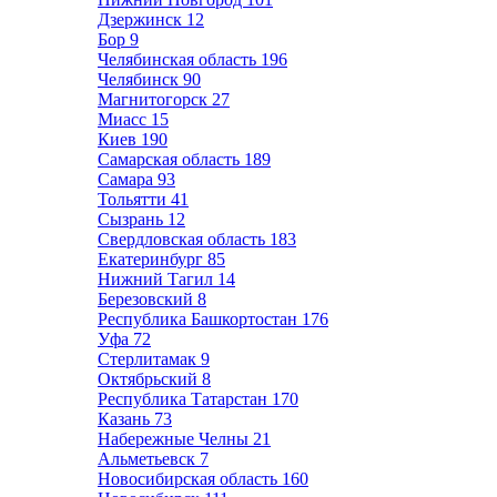
Дзержинск
12
Бор
9
Челябинская область
196
Челябинск
90
Магнитогорск
27
Миасс
15
Киев
190
Самарская область
189
Самара
93
Тольятти
41
Сызрань
12
Свердловская область
183
Екатеринбург
85
Нижний Тагил
14
Березовский
8
Республика Башкортостан
176
Уфа
72
Стерлитамак
9
Октябрьский
8
Республика Татарстан
170
Казань
73
Набережные Челны
21
Альметьевск
7
Новосибирская область
160