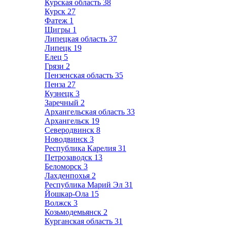
Курская область
38
Курск
27
Фатеж
1
Щигры
1
Липецкая область
37
Липецк
19
Елец
5
Грязи
2
Пензенская область
35
Пенза
27
Кузнецк
3
Заречный
2
Архангельская область
33
Архангельск
19
Северодвинск
8
Новодвинск
3
Республика Карелия
31
Петрозаводск
13
Беломорск
3
Лахденпохья
2
Республика Марий Эл
31
Йошкар-Ола
15
Волжск
3
Козьмодемьянск
2
Курганская область
31