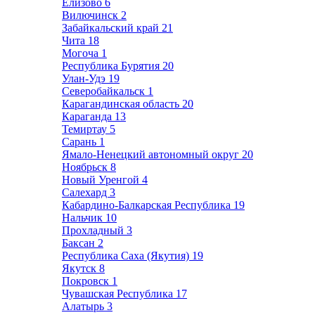
Елизово
6
Вилючинск
2
Забайкальский край
21
Чита
18
Могоча
1
Республика Бурятия
20
Улан-Удэ
19
Северобайкальск
1
Карагандинская область
20
Караганда
13
Темиртау
5
Сарань
1
Ямало-Ненецкий автономный округ
20
Ноябрьск
8
Новый Уренгой
4
Салехард
3
Кабардино-Балкарская Республика
19
Нальчик
10
Прохладный
3
Баксан
2
Республика Саха (Якутия)
19
Якутск
8
Покровск
1
Чувашская Республика
17
Алатырь
3