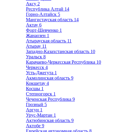
Аксу
2
Республика Алтай
14
Горно-Алтайск
5
Мангистауская область
14
Актау
6
Форт-Шевченко
1
Жанаозен
1
Атырауская область
11
Атырау
11
Западно-Казахстанская область
10
Уральск
8
Карачаево-Черкесская Республика
10
Черкесск
4
Усть-Джегута
1
Акмолинская область
9
Кокшетау
4
Косшы
1
Степногорск
1
Чеченская Республика
9
Грозный
5
Аргун
1
Урус-Мартан
1
Актюбинская область
9
Актобе
9
Еврейская автономная область
8