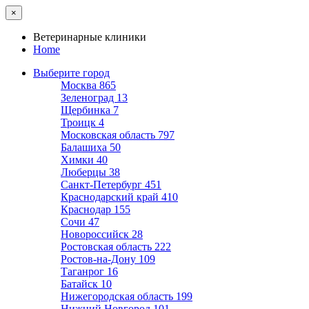
×
Ветеринарные клиники
Home
Выберите город
Москва
865
Зеленоград
13
Щербинка
7
Троицк
4
Московская область
797
Балашиха
50
Химки
40
Люберцы
38
Санкт-Петербург
451
Краснодарский край
410
Краснодар
155
Сочи
47
Новороссийск
28
Ростовская область
222
Ростов-на-Дону
109
Таганрог
16
Батайск
10
Нижегородская область
199
Нижний Новгород
101