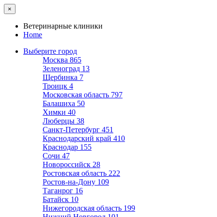
×
Ветеринарные клиники
Home
Выберите город
Москва
865
Зеленоград
13
Щербинка
7
Троицк
4
Московская область
797
Балашиха
50
Химки
40
Люберцы
38
Санкт-Петербург
451
Краснодарский край
410
Краснодар
155
Сочи
47
Новороссийск
28
Ростовская область
222
Ростов-на-Дону
109
Таганрог
16
Батайск
10
Нижегородская область
199
Нижний Новгород
101