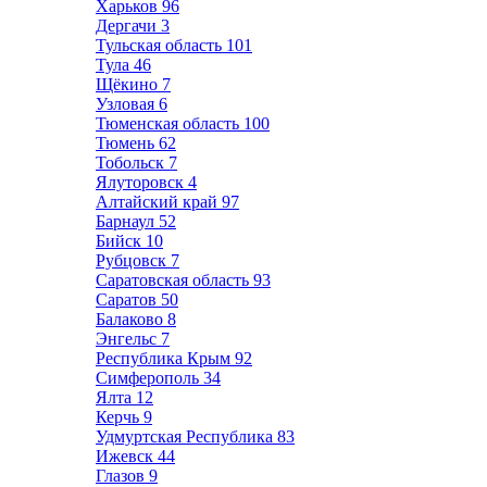
Харьков
96
Дергачи
3
Тульская область
101
Тула
46
Щёкино
7
Узловая
6
Тюменская область
100
Тюмень
62
Тобольск
7
Ялуторовск
4
Алтайский край
97
Барнаул
52
Бийск
10
Рубцовск
7
Саратовская область
93
Саратов
50
Балаково
8
Энгельс
7
Республика Крым
92
Симферополь
34
Ялта
12
Керчь
9
Удмуртская Республика
83
Ижевск
44
Глазов
9