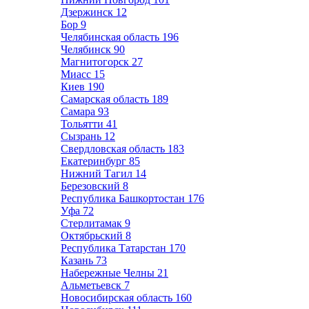
Дзержинск
12
Бор
9
Челябинская область
196
Челябинск
90
Магнитогорск
27
Миасс
15
Киев
190
Самарская область
189
Самара
93
Тольятти
41
Сызрань
12
Свердловская область
183
Екатеринбург
85
Нижний Тагил
14
Березовский
8
Республика Башкортостан
176
Уфа
72
Стерлитамак
9
Октябрьский
8
Республика Татарстан
170
Казань
73
Набережные Челны
21
Альметьевск
7
Новосибирская область
160