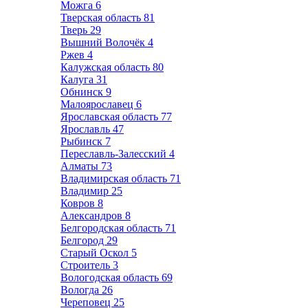
Можга
6
Тверская область
81
Тверь
29
Вышний Волочёк
4
Ржев
4
Калужская область
80
Калуга
31
Обнинск
9
Малоярославец
6
Ярославская область
77
Ярославль
47
Рыбинск
7
Переславль-Залесский
4
Алматы
73
Владимирская область
71
Владимир
25
Ковров
8
Александров
8
Белгородская область
71
Белгород
29
Старый Оскол
5
Строитель
3
Вологодская область
69
Вологда
26
Череповец
25