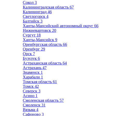
Сокол
3
Калининградская область
67
Калининград
46
Светлогорск
4
Балтийск
3
Ханты-Мансийский автономный округ
66
Нижневартовск
20
Сургут
18
Ханты-Мансийск
9
Оренбургская область
66
Оренбург
29
Орск
7
Бузулук
6
Астраханская область
64
Астрахань
47
Знаменск
1
Харабали
1
Томская область
61
Томск
42
Северск
3
Асино
1
Смоленская область
57
Смоленск
31
Вязьма
4
Сафоново
3