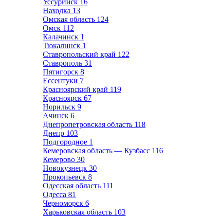
Уссурийск
16
Находка
13
Омская область
124
Омск
112
Калачинск
1
Тюкалинск
1
Ставропольский край
122
Ставрополь
31
Пятигорск
8
Ессентуки
7
Красноярский край
119
Красноярск
67
Норильск
9
Ачинск
6
Днепропетровская область
118
Днепр
103
Подгородное
1
Кемеровская область — Кузбасс
116
Кемерово
30
Новокузнецк
30
Прокопьевск
8
Одесская область
111
Одесса
81
Черноморск
6
Харьковская область
103