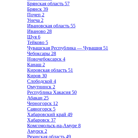
Брянская область
57
Брянск
39
Почеп
2
Унеча
2
Ивановская область
55
Иваново
28
Шуя
6
Тейково
5
Чувашская Республика — Чувашия
51
Чебоксары
28
Новочебоксарск
4
Канаш
2
Кировская область
51
Киров
30
Слободской
4
Омутнинск
2
Республика Хакасия
50
Абакан
25
Черногорск
12
Саяногорск
5
Хабаровский край
49
Хабаровск
37
Комсомольск-на-Амуре
8
Амурск
2
Рязанская область
49