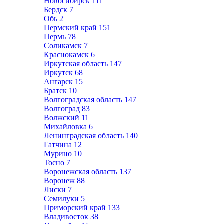
Новосибирск
111
Бердск
7
Обь
2
Пермский край
151
Пермь
78
Соликамск
7
Краснокамск
6
Иркутская область
147
Иркутск
68
Ангарск
15
Братск
10
Волгоградская область
147
Волгоград
83
Волжский
11
Михайловка
6
Ленинградская область
140
Гатчина
12
Мурино
10
Тосно
7
Воронежская область
137
Воронеж
88
Лиски
7
Семилуки
5
Приморский край
133
Владивосток
38