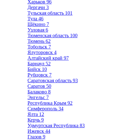
Харьков
96
Дергачи
3
Тульская область
101
Тула
46
Щёкино
7
Узловая
6
Тюменская область
100
Тюмень
62
Тобольск
7
Ялуторовск
4
Алтайский край
97
Барнаул
52
Бийск
10
Рубцовск
7
Саратовская область
93
Саратов
50
Балаково
8
Энгельс
7
Республика Крым
92
Симферополь
34
Ялта
12
Керчь
9
Удмуртская Республика
83
Ижевск
44
Глазов
9