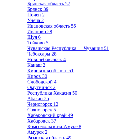
Брянская область
57
Брянск
39
Почеп
2
Унеча
2
Ивановская область
55
Иваново
28
Шуя
6
Тейково
5
Чувашская Республика — Чувашия
51
Чебоксары
28
Новочебоксарск
4
Канаш
2
Кировская область
51
Киров
30
Слободской
4
Омутнинск
2
Республика Хакасия
50
Абакан
25
Черногорск
12
Саяногорск
5
Хабаровский край
49
Хабаровск
37
Комсомольск-на-Амуре
8
Амурск
2
Рязанская область
49