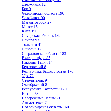
Дзержинск
12
Бор
9
Челябинская область
196
Челябинск
90
Магнитогорск
27
Миасс
15
Киев
190
Самарская область
189
Самара
93
Тольятти
41
Сызрань
12
Свердловская область
183
Екатеринбург
85
Нижний Тагил
14
Березовский
8
Республика Башкортостан
176
Уфа
72
Стерлитамак
9
Октябрьский
8
Республика Татарстан
170
Казань
73
Набережные Челны
21
Альметьевск
7
Новосибирская область
160