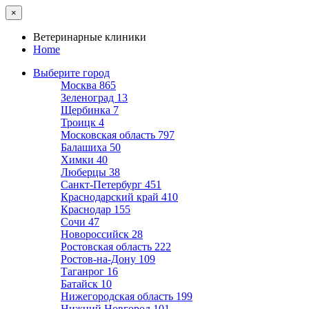
×
Ветеринарные клиники
Home
Выберите город
Москва
865
Зеленоград
13
Щербинка
7
Троицк
4
Московская область
797
Балашиха
50
Химки
40
Люберцы
38
Санкт-Петербург
451
Краснодарский край
410
Краснодар
155
Сочи
47
Новороссийск
28
Ростовская область
222
Ростов-на-Дону
109
Таганрог
16
Батайск
10
Нижегородская область
199
Нижний Новгород
101