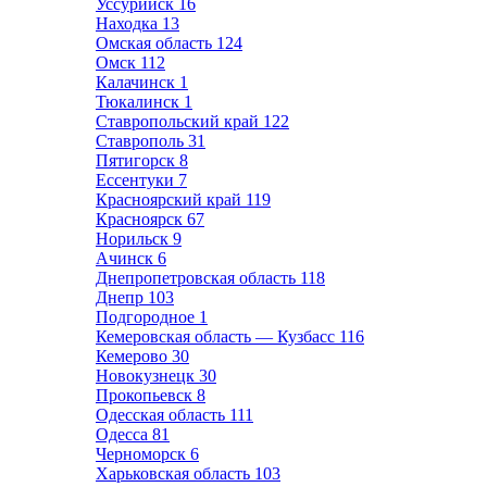
Уссурийск
16
Находка
13
Омская область
124
Омск
112
Калачинск
1
Тюкалинск
1
Ставропольский край
122
Ставрополь
31
Пятигорск
8
Ессентуки
7
Красноярский край
119
Красноярск
67
Норильск
9
Ачинск
6
Днепропетровская область
118
Днепр
103
Подгородное
1
Кемеровская область — Кузбасс
116
Кемерово
30
Новокузнецк
30
Прокопьевск
8
Одесская область
111
Одесса
81
Черноморск
6
Харьковская область
103