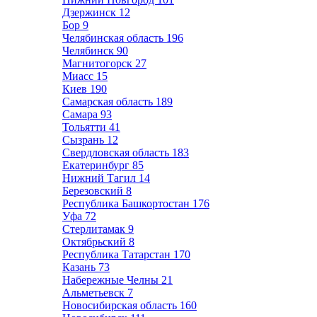
Дзержинск
12
Бор
9
Челябинская область
196
Челябинск
90
Магнитогорск
27
Миасс
15
Киев
190
Самарская область
189
Самара
93
Тольятти
41
Сызрань
12
Свердловская область
183
Екатеринбург
85
Нижний Тагил
14
Березовский
8
Республика Башкортостан
176
Уфа
72
Стерлитамак
9
Октябрьский
8
Республика Татарстан
170
Казань
73
Набережные Челны
21
Альметьевск
7
Новосибирская область
160