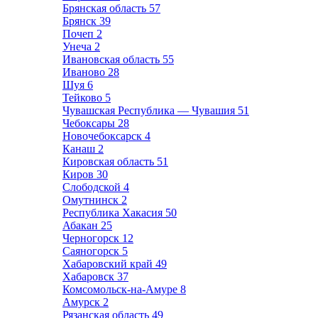
Брянская область
57
Брянск
39
Почеп
2
Унеча
2
Ивановская область
55
Иваново
28
Шуя
6
Тейково
5
Чувашская Республика — Чувашия
51
Чебоксары
28
Новочебоксарск
4
Канаш
2
Кировская область
51
Киров
30
Слободской
4
Омутнинск
2
Республика Хакасия
50
Абакан
25
Черногорск
12
Саяногорск
5
Хабаровский край
49
Хабаровск
37
Комсомольск-на-Амуре
8
Амурск
2
Рязанская область
49