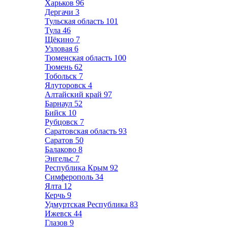
Харьков
96
Дергачи
3
Тульская область
101
Тула
46
Щёкино
7
Узловая
6
Тюменская область
100
Тюмень
62
Тобольск
7
Ялуторовск
4
Алтайский край
97
Барнаул
52
Бийск
10
Рубцовск
7
Саратовская область
93
Саратов
50
Балаково
8
Энгельс
7
Республика Крым
92
Симферополь
34
Ялта
12
Керчь
9
Удмуртская Республика
83
Ижевск
44
Глазов
9