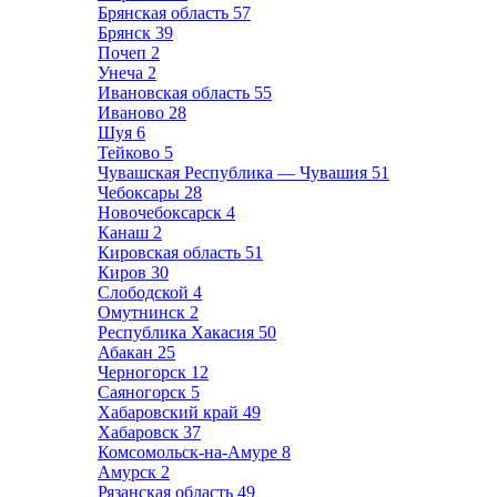
Брянская область
57
Брянск
39
Почеп
2
Унеча
2
Ивановская область
55
Иваново
28
Шуя
6
Тейково
5
Чувашская Республика — Чувашия
51
Чебоксары
28
Новочебоксарск
4
Канаш
2
Кировская область
51
Киров
30
Слободской
4
Омутнинск
2
Республика Хакасия
50
Абакан
25
Черногорск
12
Саяногорск
5
Хабаровский край
49
Хабаровск
37
Комсомольск-на-Амуре
8
Амурск
2
Рязанская область
49