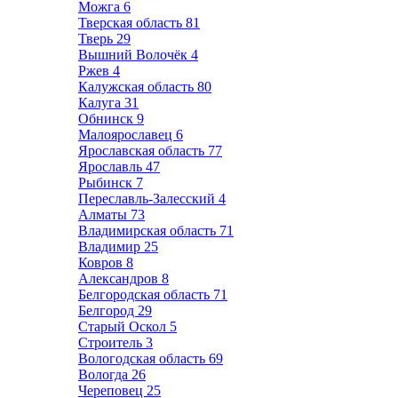
Можга
6
Тверская область
81
Тверь
29
Вышний Волочёк
4
Ржев
4
Калужская область
80
Калуга
31
Обнинск
9
Малоярославец
6
Ярославская область
77
Ярославль
47
Рыбинск
7
Переславль-Залесский
4
Алматы
73
Владимирская область
71
Владимир
25
Ковров
8
Александров
8
Белгородская область
71
Белгород
29
Старый Оскол
5
Строитель
3
Вологодская область
69
Вологда
26
Череповец
25