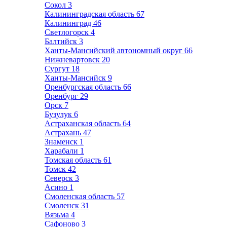
Сокол
3
Калининградская область
67
Калининград
46
Светлогорск
4
Балтийск
3
Ханты-Мансийский автономный округ
66
Нижневартовск
20
Сургут
18
Ханты-Мансийск
9
Оренбургская область
66
Оренбург
29
Орск
7
Бузулук
6
Астраханская область
64
Астрахань
47
Знаменск
1
Харабали
1
Томская область
61
Томск
42
Северск
3
Асино
1
Смоленская область
57
Смоленск
31
Вязьма
4
Сафоново
3