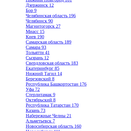
Дзержинск
12
Бор
9
Челябинская область
196
Челябинск
90
Магнитогорск
27
Миасс
15
Киев
190
Самарская область
189
Самара
93
Тольятти
41
Сызрань
12
Свердловская область
183
Екатеринбург
85
Нижний Тагил
14
Березовский
8
Республика Башкортостан
176
Уфа
72
Стерлитамак
9
Октябрьский
8
Республика Татарстан
170
Казань
73
Набережные Челны
21
Альметьевск
7
Новосибирская область
160