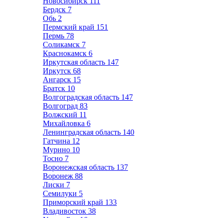
Новосибирск
111
Бердск
7
Обь
2
Пермский край
151
Пермь
78
Соликамск
7
Краснокамск
6
Иркутская область
147
Иркутск
68
Ангарск
15
Братск
10
Волгоградская область
147
Волгоград
83
Волжский
11
Михайловка
6
Ленинградская область
140
Гатчина
12
Мурино
10
Тосно
7
Воронежская область
137
Воронеж
88
Лиски
7
Семилуки
5
Приморский край
133
Владивосток
38