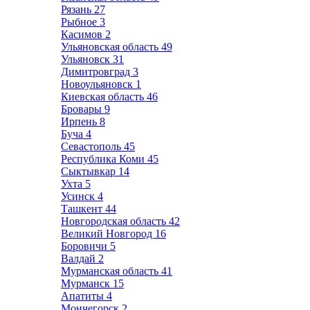
Рязань
27
Рыбное
3
Касимов
2
Ульяновская область
49
Ульяновск
31
Димитровград
3
Новоульяновск
1
Киевская область
46
Бровары
9
Ирпень
8
Буча
4
Севастополь
45
Республика Коми
45
Сыктывкар
14
Ухта
5
Усинск
4
Ташкент
44
Новгородская область
42
Великий Новгород
16
Боровичи
5
Валдай
2
Мурманская область
41
Мурманск
15
Апатиты
4
Мончегорск
2