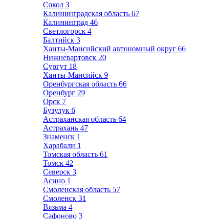
Сокол
3
Калининградская область
67
Калининград
46
Светлогорск
4
Балтийск
3
Ханты-Мансийский автономный округ
66
Нижневартовск
20
Сургут
18
Ханты-Мансийск
9
Оренбургская область
66
Оренбург
29
Орск
7
Бузулук
6
Астраханская область
64
Астрахань
47
Знаменск
1
Харабали
1
Томская область
61
Томск
42
Северск
3
Асино
1
Смоленская область
57
Смоленск
31
Вязьма
4
Сафоново
3