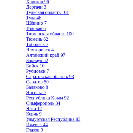
Харьков
96
Дергачи
3
Тульская область
101
Тула
46
Щёкино
7
Узловая
6
Тюменская область
100
Тюмень
62
Тобольск
7
Ялуторовск
4
Алтайский край
97
Барнаул
52
Бийск
10
Рубцовск
7
Саратовская область
93
Саратов
50
Балаково
8
Энгельс
7
Республика Крым
92
Симферополь
34
Ялта
12
Керчь
9
Удмуртская Республика
83
Ижевск
44
Глазов
9