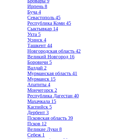
Бровары
9
Ирпень
8
Буча
4
Севастополь
45
Республика Коми
45
Сыктывкар
14
Ухта
5
Усинск
4
Ташкент
44
Новгородская область
42
Великий Новгород
16
Боровичи
5
Валдай
2
Мурманская область
41
Мурманск
15
Апатиты
4
Мончегорск
2
Республика Дагестан
40
Махачкала
15
Каспийск
5
Дербент
3
Псковская область
39
Псков
12
Великие Луки
8
Себеж
1