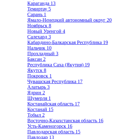
Караганда
13
Темиртау
5
Сарань
1
Ямало-Ненецкий автономный округ
20
Ноябрьск
8
Новый Уренгой
4
Салехард
3
Кабардино-Балкарская Республика
19
Нальчик
10
Прохладный
3
Баксан
2
Республика Саха (Якутия)
19
Якутск
8
Покровск
1
Чувашская Республика
17
Алатырь
3
Ядрин
2
Шумерля
1
Костанайская область
17
Костанай
15
Тобыл
2
Восточно-Казахстанская область
16
Усть-Каменогорск
16
Павлодарская область
15
Павлодар
13