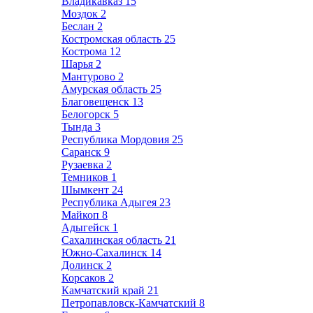
Владикавказ
15
Моздок
2
Беслан
2
Костромская область
25
Кострома
12
Шарья
2
Мантурово
2
Амурская область
25
Благовещенск
13
Белогорск
5
Тында
3
Республика Мордовия
25
Саранск
9
Рузаевка
2
Темников
1
Шымкент
24
Республика Адыгея
23
Майкоп
8
Адыгейск
1
Сахалинская область
21
Южно-Сахалинск
14
Долинск
2
Корсаков
2
Камчатский край
21
Петропавловск-Камчатский
8