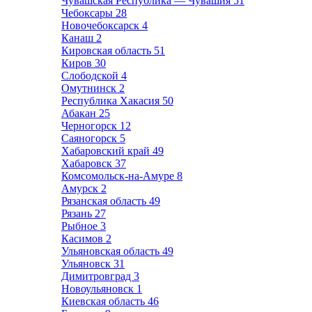
Чувашская Республика — Чувашия
51
Чебоксары
28
Новочебоксарск
4
Канаш
2
Кировская область
51
Киров
30
Слободской
4
Омутнинск
2
Республика Хакасия
50
Абакан
25
Черногорск
12
Саяногорск
5
Хабаровский край
49
Хабаровск
37
Комсомольск-на-Амуре
8
Амурск
2
Рязанская область
49
Рязань
27
Рыбное
3
Касимов
2
Ульяновская область
49
Ульяновск
31
Димитровград
3
Новоульяновск
1
Киевская область
46