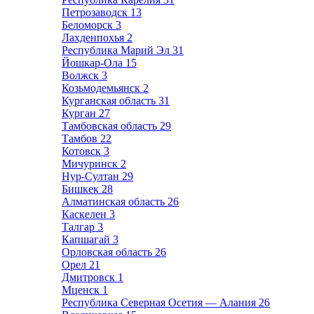
Петрозаводск
13
Беломорск
3
Лахденпохья
2
Республика Марий Эл
31
Йошкар-Ола
15
Волжск
3
Козьмодемьянск
2
Курганская область
31
Курган
27
Тамбовская область
29
Тамбов
22
Котовск
3
Мичуринск
2
Нур-Султан
29
Бишкек
28
Алматинская область
26
Каскелен
3
Талгар
3
Капшагай
3
Орловская область
26
Орел
21
Дмитровск
1
Мценск
1
Республика Северная Осетия — Алания
26