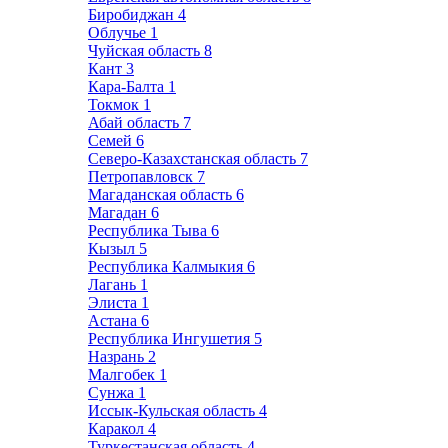
Биробиджан
4
Облучье
1
Чуйская область
8
Кант
3
Кара-Балта
1
Токмок
1
Абай область
7
Семей
6
Северо-Казахстанская область
7
Петропавловск
7
Магаданская область
6
Магадан
6
Республика Тыва
6
Кызыл
5
Республика Калмыкия
6
Лагань
1
Элиста
1
Астана
6
Республика Ингушетия
5
Назрань
2
Малгобек
1
Сунжа
1
Иссык-Кульская область
4
Каракол
4
Туркестанская область
4