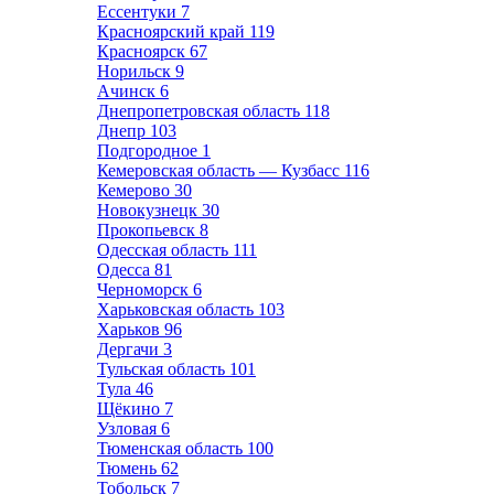
Ессентуки
7
Красноярский край
119
Красноярск
67
Норильск
9
Ачинск
6
Днепропетровская область
118
Днепр
103
Подгородное
1
Кемеровская область — Кузбасс
116
Кемерово
30
Новокузнецк
30
Прокопьевск
8
Одесская область
111
Одесса
81
Черноморск
6
Харьковская область
103
Харьков
96
Дергачи
3
Тульская область
101
Тула
46
Щёкино
7
Узловая
6
Тюменская область
100
Тюмень
62
Тобольск
7