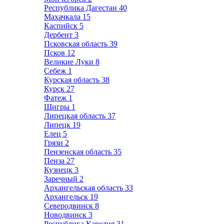
Республика Дагестан
40
Махачкала
15
Каспийск
5
Дербент
3
Псковская область
39
Псков
12
Великие Луки
8
Себеж
1
Курская область
38
Курск
27
Фатеж
1
Щигры
1
Липецкая область
37
Липецк
19
Елец
5
Грязи
2
Пензенская область
35
Пенза
27
Кузнецк
3
Заречный
2
Архангельская область
33
Архангельск
19
Северодвинск
8
Новодвинск
3
Республика Карелия
31