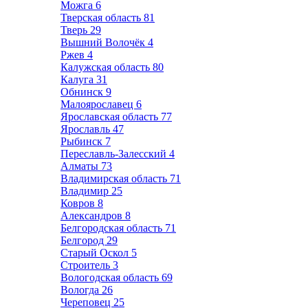
Можга
6
Тверская область
81
Тверь
29
Вышний Волочёк
4
Ржев
4
Калужская область
80
Калуга
31
Обнинск
9
Малоярославец
6
Ярославская область
77
Ярославль
47
Рыбинск
7
Переславль-Залесский
4
Алматы
73
Владимирская область
71
Владимир
25
Ковров
8
Александров
8
Белгородская область
71
Белгород
29
Старый Оскол
5
Строитель
3
Вологодская область
69
Вологда
26
Череповец
25