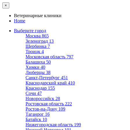
×
Ветеринарные клиники
Home
Выберите город
Москва
865
Зеленоград
13
Щербинка
7
Троицк
4
Московская область
797
Балашиха
50
Химки
40
Люберцы
38
Санкт-Петербург
451
Краснодарский край
410
Краснодар
155
Сочи
47
Новороссийск
28
Ростовская область
222
Ростов-на-Дону
109
Таганрог
16
Батайск
10
Нижегородская область
199
Нижний Новгород
101