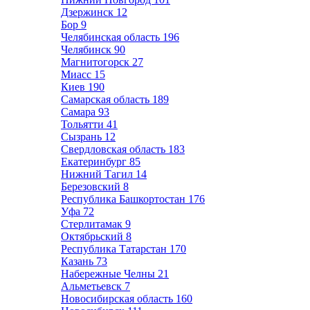
Дзержинск
12
Бор
9
Челябинская область
196
Челябинск
90
Магнитогорск
27
Миасс
15
Киев
190
Самарская область
189
Самара
93
Тольятти
41
Сызрань
12
Свердловская область
183
Екатеринбург
85
Нижний Тагил
14
Березовский
8
Республика Башкортостан
176
Уфа
72
Стерлитамак
9
Октябрьский
8
Республика Татарстан
170
Казань
73
Набережные Челны
21
Альметьевск
7
Новосибирская область
160