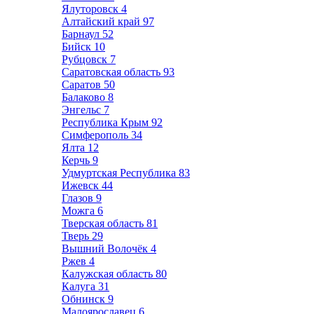
Ялуторовск
4
Алтайский край
97
Барнаул
52
Бийск
10
Рубцовск
7
Саратовская область
93
Саратов
50
Балаково
8
Энгельс
7
Республика Крым
92
Симферополь
34
Ялта
12
Керчь
9
Удмуртская Республика
83
Ижевск
44
Глазов
9
Можга
6
Тверская область
81
Тверь
29
Вышний Волочёк
4
Ржев
4
Калужская область
80
Калуга
31
Обнинск
9
Малоярославец
6