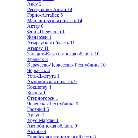
Аксу
2
Республика Алтай
14
Горно-Алтайск
5
Мангистауская область
14
Актау
6
Форт-Шевченко
1
Жанаозен
1
Атырауская область
11
Атырау
11
Западно-Казахстанская область
10
Уральск
8
Карачаево-Черкесская Республика
10
Черкесск
4
Усть-Джегута
1
Акмолинская область
9
Кокшетау
4
Косшы
1
Степногорск
1
Чеченская Республика
9
Грозный
5
Аргун
1
Урус-Мартан
1
Актюбинская область
9
Актобе
9
Еврейская автономная область
8