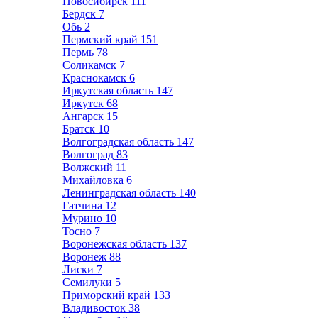
Новосибирск
111
Бердск
7
Обь
2
Пермский край
151
Пермь
78
Соликамск
7
Краснокамск
6
Иркутская область
147
Иркутск
68
Ангарск
15
Братск
10
Волгоградская область
147
Волгоград
83
Волжский
11
Михайловка
6
Ленинградская область
140
Гатчина
12
Мурино
10
Тосно
7
Воронежская область
137
Воронеж
88
Лиски
7
Семилуки
5
Приморский край
133
Владивосток
38