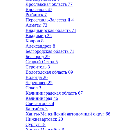
Ярославская область
77
Ярославль
47
Рыбинск
7
Переславль-Залесский
4
Алматы
73
Владимирская область
71
Владимир
25
Ковров
8
Александров
8
Белгородская область
71
Белгород
29
Старый Оскол
5
Строитель
3
Вологодская область
69
Вологда
26
Череповец
25
Сокол
3
Калининградская область
67
Калининград
46
Светлогорск
4
Балтийск
3
Ханты-Мансийский автономный округ
66
Нижневартовск
20
Сургут
18
Ханты-Мансийск
9