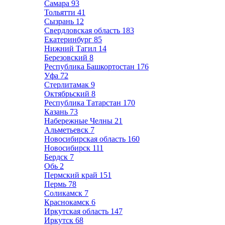
Самара
93
Тольятти
41
Сызрань
12
Свердловская область
183
Екатеринбург
85
Нижний Тагил
14
Березовский
8
Республика Башкортостан
176
Уфа
72
Стерлитамак
9
Октябрьский
8
Республика Татарстан
170
Казань
73
Набережные Челны
21
Альметьевск
7
Новосибирская область
160
Новосибирск
111
Бердск
7
Обь
2
Пермский край
151
Пермь
78
Соликамск
7
Краснокамск
6
Иркутская область
147
Иркутск
68