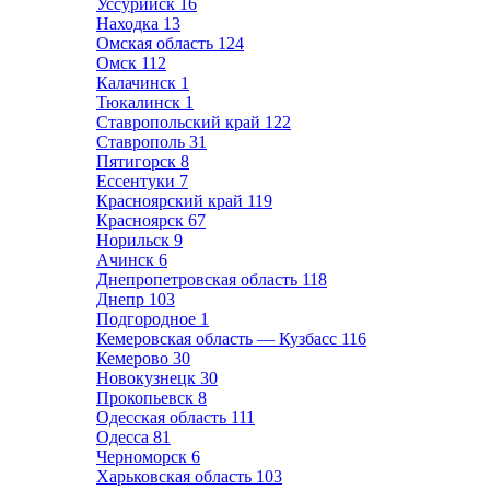
Уссурийск
16
Находка
13
Омская область
124
Омск
112
Калачинск
1
Тюкалинск
1
Ставропольский край
122
Ставрополь
31
Пятигорск
8
Ессентуки
7
Красноярский край
119
Красноярск
67
Норильск
9
Ачинск
6
Днепропетровская область
118
Днепр
103
Подгородное
1
Кемеровская область — Кузбасс
116
Кемерово
30
Новокузнецк
30
Прокопьевск
8
Одесская область
111
Одесса
81
Черноморск
6
Харьковская область
103