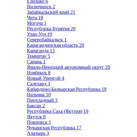
Елизово
6
Вилючинск
2
Забайкальский край
21
Чита
18
Могоча
1
Республика Бурятия
20
Улан-Удэ
19
Северобайкальск
1
Карагандинская область
20
Караганда
13
Темиртау
5
Сарань
1
Ямало-Ненецкий автономный округ
20
Ноябрьск
8
Новый Уренгой
4
Салехард
3
Кабардино-Балкарская Республика
19
Нальчик
10
Прохладный
3
Баксан
2
Республика Саха (Якутия)
19
Якутск
8
Покровск
1
Чувашская Республика
17
Алатырь
3