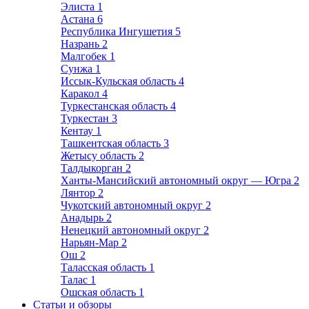
Элиста
1
Астана
6
Республика Ингушетия
5
Назрань
2
Малгобек
1
Сунжа
1
Иссык-Кульская область
4
Каракол
4
Туркестанская область
4
Туркестан
3
Кентау
1
Ташкентская область
3
Жетысу область
2
Талдыкорган
2
Ханты-Мансийский автономный округ — Югра
2
Лянтор
2
Чукотский автономный округ
2
Анадырь
2
Ненецкий автономный округ
2
Нарьян-Мар
2
Ош
2
Таласская область
1
Талас
1
Ошская область
1
Статьи и обзоры