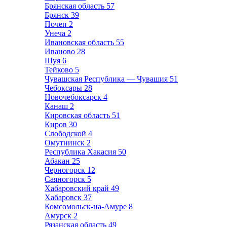
Брянская область
57
Брянск
39
Почеп
2
Унеча
2
Ивановская область
55
Иваново
28
Шуя
6
Тейково
5
Чувашская Республика — Чувашия
51
Чебоксары
28
Новочебоксарск
4
Канаш
2
Кировская область
51
Киров
30
Слободской
4
Омутнинск
2
Республика Хакасия
50
Абакан
25
Черногорск
12
Саяногорск
5
Хабаровский край
49
Хабаровск
37
Комсомольск-на-Амуре
8
Амурск
2
Рязанская область
49