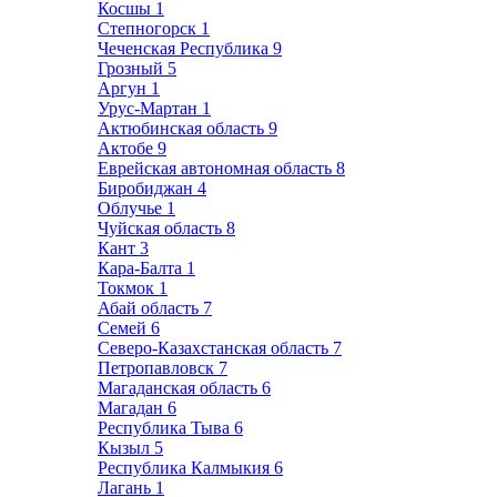
Косшы
1
Степногорск
1
Чеченская Республика
9
Грозный
5
Аргун
1
Урус-Мартан
1
Актюбинская область
9
Актобе
9
Еврейская автономная область
8
Биробиджан
4
Облучье
1
Чуйская область
8
Кант
3
Кара-Балта
1
Токмок
1
Абай область
7
Семей
6
Северо-Казахстанская область
7
Петропавловск
7
Магаданская область
6
Магадан
6
Республика Тыва
6
Кызыл
5
Республика Калмыкия
6
Лагань
1