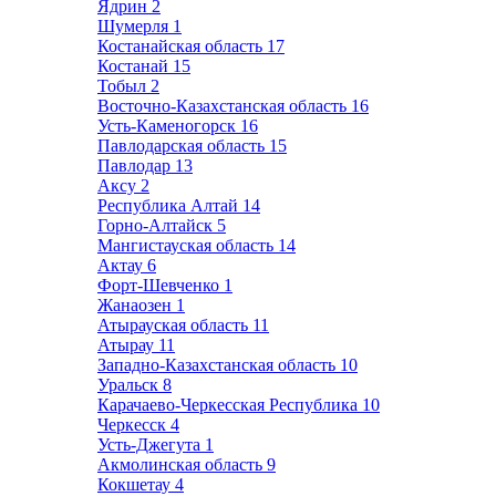
Ядрин
2
Шумерля
1
Костанайская область
17
Костанай
15
Тобыл
2
Восточно-Казахстанская область
16
Усть-Каменогорск
16
Павлодарская область
15
Павлодар
13
Аксу
2
Республика Алтай
14
Горно-Алтайск
5
Мангистауская область
14
Актау
6
Форт-Шевченко
1
Жанаозен
1
Атырауская область
11
Атырау
11
Западно-Казахстанская область
10
Уральск
8
Карачаево-Черкесская Республика
10
Черкесск
4
Усть-Джегута
1
Акмолинская область
9
Кокшетау
4