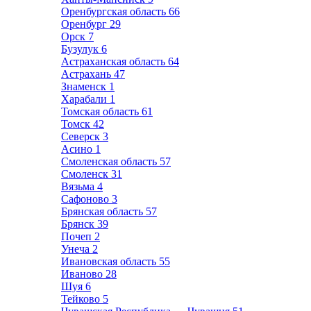
Оренбургская область
66
Оренбург
29
Орск
7
Бузулук
6
Астраханская область
64
Астрахань
47
Знаменск
1
Харабали
1
Томская область
61
Томск
42
Северск
3
Асино
1
Смоленская область
57
Смоленск
31
Вязьма
4
Сафоново
3
Брянская область
57
Брянск
39
Почеп
2
Унеча
2
Ивановская область
55
Иваново
28
Шуя
6
Тейково
5