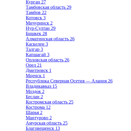
Курган
27
Тамбовская область
29
Тамбов
22
Котовск
3
Мичуринск
2
Нур-Султан
29
Бишкек
28
Алматинская область
26
Каскелен
3
Талгар
3
Капшагай
3
Орловская область
26
Орел
21
Дмитровск
1
Мценск
1
Республика Северная Осетия — Алания
26
Владикавказ
15
Моздок
2
Беслан
2
Костромская область
25
Кострома
12
Шарья
2
Мантурово
2
Амурская область
25
Благовещенск
13