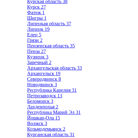
Курская область
38
Курск
27
Фатеж
1
Щигры
1
Липецкая область
37
Липецк
19
Елец
5
Грязи
2
Пензенская область
35
Пенза
27
Кузнецк
3
Заречный
2
Архангельская область
33
Архангельск
19
Северодвинск
8
Новодвинск
3
Республика Карелия
31
Петрозаводск
13
Беломорск
3
Лахденпохья
2
Республика Марий Эл
31
Йошкар-Ола
15
Волжск
3
Козьмодемьянск
2
Курганская область
31