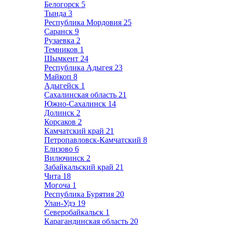
Белогорск
5
Тында
3
Республика Мордовия
25
Саранск
9
Рузаевка
2
Темников
1
Шымкент
24
Республика Адыгея
23
Майкоп
8
Адыгейск
1
Сахалинская область
21
Южно-Сахалинск
14
Долинск
2
Корсаков
2
Камчатский край
21
Петропавловск-Камчатский
8
Елизово
6
Вилючинск
2
Забайкальский край
21
Чита
18
Могоча
1
Республика Бурятия
20
Улан-Удэ
19
Северобайкальск
1
Карагандинская область
20