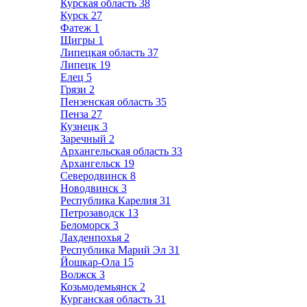
Курская область
38
Курск
27
Фатеж
1
Щигры
1
Липецкая область
37
Липецк
19
Елец
5
Грязи
2
Пензенская область
35
Пенза
27
Кузнецк
3
Заречный
2
Архангельская область
33
Архангельск
19
Северодвинск
8
Новодвинск
3
Республика Карелия
31
Петрозаводск
13
Беломорск
3
Лахденпохья
2
Республика Марий Эл
31
Йошкар-Ола
15
Волжск
3
Козьмодемьянск
2
Курганская область
31