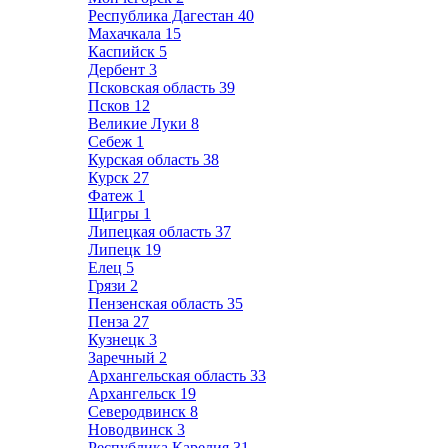
Республика Дагестан
40
Махачкала
15
Каспийск
5
Дербент
3
Псковская область
39
Псков
12
Великие Луки
8
Себеж
1
Курская область
38
Курск
27
Фатеж
1
Щигры
1
Липецкая область
37
Липецк
19
Елец
5
Грязи
2
Пензенская область
35
Пенза
27
Кузнецк
3
Заречный
2
Архангельская область
33
Архангельск
19
Северодвинск
8
Новодвинск
3
Республика Карелия
31