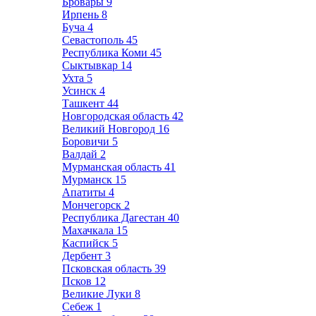
Бровары
9
Ирпень
8
Буча
4
Севастополь
45
Республика Коми
45
Сыктывкар
14
Ухта
5
Усинск
4
Ташкент
44
Новгородская область
42
Великий Новгород
16
Боровичи
5
Валдай
2
Мурманская область
41
Мурманск
15
Апатиты
4
Мончегорск
2
Республика Дагестан
40
Махачкала
15
Каспийск
5
Дербент
3
Псковская область
39
Псков
12
Великие Луки
8
Себеж
1