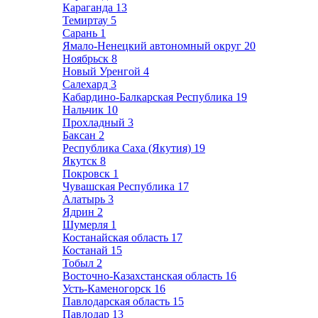
Караганда
13
Темиртау
5
Сарань
1
Ямало-Ненецкий автономный округ
20
Ноябрьск
8
Новый Уренгой
4
Салехард
3
Кабардино-Балкарская Республика
19
Нальчик
10
Прохладный
3
Баксан
2
Республика Саха (Якутия)
19
Якутск
8
Покровск
1
Чувашская Республика
17
Алатырь
3
Ядрин
2
Шумерля
1
Костанайская область
17
Костанай
15
Тобыл
2
Восточно-Казахстанская область
16
Усть-Каменогорск
16
Павлодарская область
15
Павлодар
13