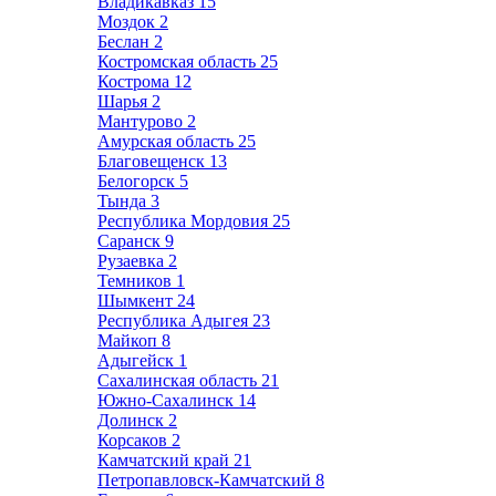
Владикавказ
15
Моздок
2
Беслан
2
Костромская область
25
Кострома
12
Шарья
2
Мантурово
2
Амурская область
25
Благовещенск
13
Белогорск
5
Тында
3
Республика Мордовия
25
Саранск
9
Рузаевка
2
Темников
1
Шымкент
24
Республика Адыгея
23
Майкоп
8
Адыгейск
1
Сахалинская область
21
Южно-Сахалинск
14
Долинск
2
Корсаков
2
Камчатский край
21
Петропавловск-Камчатский
8