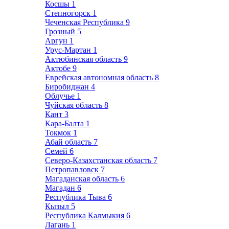
Косшы
1
Степногорск
1
Чеченская Республика
9
Грозный
5
Аргун
1
Урус-Мартан
1
Актюбинская область
9
Актобе
9
Еврейская автономная область
8
Биробиджан
4
Облучье
1
Чуйская область
8
Кант
3
Кара-Балта
1
Токмок
1
Абай область
7
Семей
6
Северо-Казахстанская область
7
Петропавловск
7
Магаданская область
6
Магадан
6
Республика Тыва
6
Кызыл
5
Республика Калмыкия
6
Лагань
1