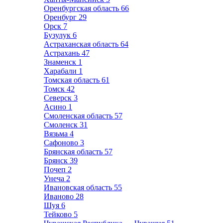
Оренбургская область
66
Оренбург
29
Орск
7
Бузулук
6
Астраханская область
64
Астрахань
47
Знаменск
1
Харабали
1
Томская область
61
Томск
42
Северск
3
Асино
1
Смоленская область
57
Смоленск
31
Вязьма
4
Сафоново
3
Брянская область
57
Брянск
39
Почеп
2
Унеча
2
Ивановская область
55
Иваново
28
Шуя
6
Тейково
5