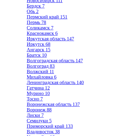
Новосибирск
111
Бердск
7
Обь
2
Пермский край
151
Пермь
78
Соликамск
7
Краснокамск
6
Иркутская область
147
Иркутск
68
Ангарск
15
Братск
10
Волгоградская область
147
Волгоград
83
Волжский
11
Михайловка
6
Ленинградская область
140
Гатчина
12
Мурино
10
Тосно
7
Воронежская область
137
Воронеж
88
Лиски
7
Семилуки
5
Приморский край
133
Владивосток
38