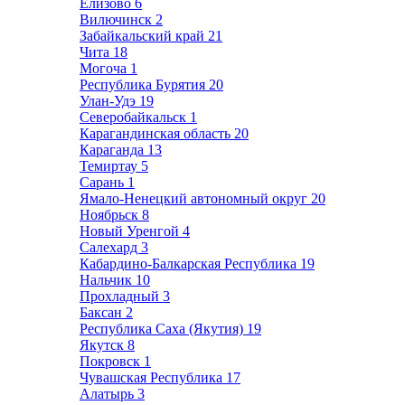
Елизово
6
Вилючинск
2
Забайкальский край
21
Чита
18
Могоча
1
Республика Бурятия
20
Улан-Удэ
19
Северобайкальск
1
Карагандинская область
20
Караганда
13
Темиртау
5
Сарань
1
Ямало-Ненецкий автономный округ
20
Ноябрьск
8
Новый Уренгой
4
Салехард
3
Кабардино-Балкарская Республика
19
Нальчик
10
Прохладный
3
Баксан
2
Республика Саха (Якутия)
19
Якутск
8
Покровск
1
Чувашская Республика
17
Алатырь
3