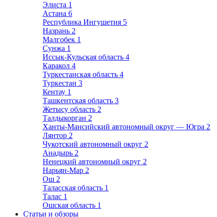
Элиста
1
Астана
6
Республика Ингушетия
5
Назрань
2
Малгобек
1
Сунжа
1
Иссык-Кульская область
4
Каракол
4
Туркестанская область
4
Туркестан
3
Кентау
1
Ташкентская область
3
Жетысу область
2
Талдыкорган
2
Ханты-Мансийский автономный округ — Югра
2
Лянтор
2
Чукотский автономный округ
2
Анадырь
2
Ненецкий автономный округ
2
Нарьян-Мар
2
Ош
2
Таласская область
1
Талас
1
Ошская область
1
Статьи и обзоры