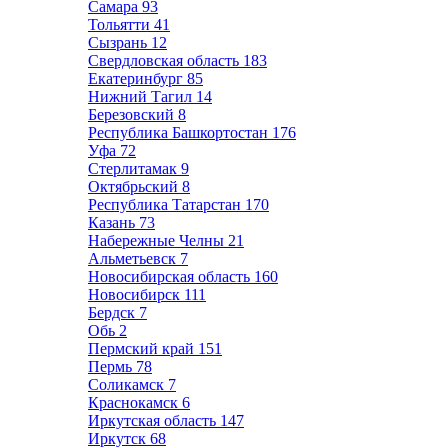
Самара
93
Тольятти
41
Сызрань
12
Свердловская область
183
Екатеринбург
85
Нижний Тагил
14
Березовский
8
Республика Башкортостан
176
Уфа
72
Стерлитамак
9
Октябрьский
8
Республика Татарстан
170
Казань
73
Набережные Челны
21
Альметьевск
7
Новосибирская область
160
Новосибирск
111
Бердск
7
Обь
2
Пермский край
151
Пермь
78
Соликамск
7
Краснокамск
6
Иркутская область
147
Иркутск
68