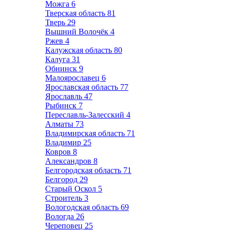
Можга
6
Тверская область
81
Тверь
29
Вышний Волочёк
4
Ржев
4
Калужская область
80
Калуга
31
Обнинск
9
Малоярославец
6
Ярославская область
77
Ярославль
47
Рыбинск
7
Переславль-Залесский
4
Алматы
73
Владимирская область
71
Владимир
25
Ковров
8
Александров
8
Белгородская область
71
Белгород
29
Старый Оскол
5
Строитель
3
Вологодская область
69
Вологда
26
Череповец
25