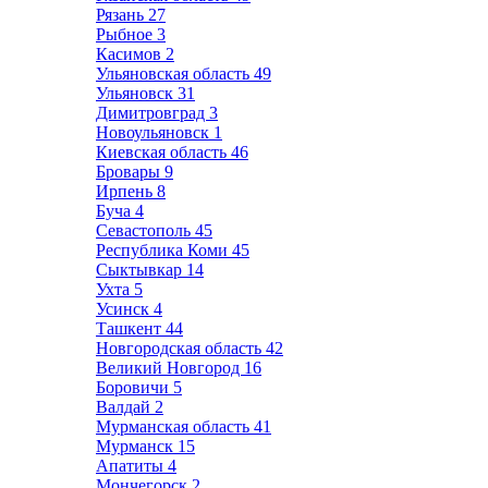
Рязань
27
Рыбное
3
Касимов
2
Ульяновская область
49
Ульяновск
31
Димитровград
3
Новоульяновск
1
Киевская область
46
Бровары
9
Ирпень
8
Буча
4
Севастополь
45
Республика Коми
45
Сыктывкар
14
Ухта
5
Усинск
4
Ташкент
44
Новгородская область
42
Великий Новгород
16
Боровичи
5
Валдай
2
Мурманская область
41
Мурманск
15
Апатиты
4
Мончегорск
2