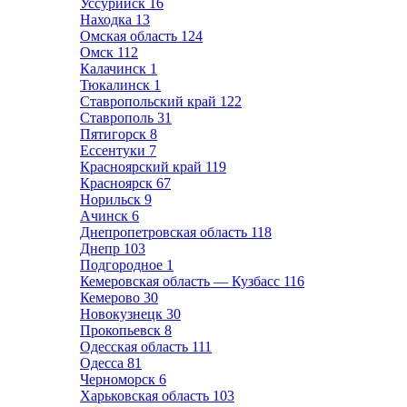
Уссурийск
16
Находка
13
Омская область
124
Омск
112
Калачинск
1
Тюкалинск
1
Ставропольский край
122
Ставрополь
31
Пятигорск
8
Ессентуки
7
Красноярский край
119
Красноярск
67
Норильск
9
Ачинск
6
Днепропетровская область
118
Днепр
103
Подгородное
1
Кемеровская область — Кузбасс
116
Кемерово
30
Новокузнецк
30
Прокопьевск
8
Одесская область
111
Одесса
81
Черноморск
6
Харьковская область
103