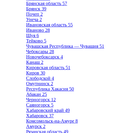
Брянская область
57
Брянск
39
Почеп
2
Унеча
2
Ивановская область
55
Иваново
28
Шуя
6
Тейково
5
Чувашская Республика — Чувашия
51
Чебоксары
28
Новочебоксарск
4
Канаш
2
Кировская область
51
Киров
30
Слободской
4
Омутнинск
2
Республика Хакасия
50
Абакан
25
Черногорск
12
Саяногорск
5
Хабаровский край
49
Хабаровск
37
Комсомольск-на-Амуре
8
Амурск
2
Рязанская область
49