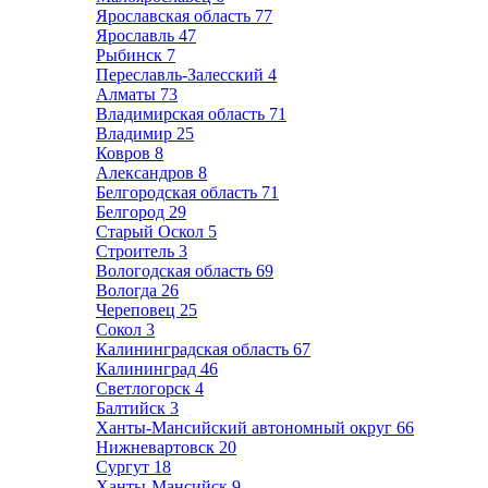
Ярославская область
77
Ярославль
47
Рыбинск
7
Переславль-Залесский
4
Алматы
73
Владимирская область
71
Владимир
25
Ковров
8
Александров
8
Белгородская область
71
Белгород
29
Старый Оскол
5
Строитель
3
Вологодская область
69
Вологда
26
Череповец
25
Сокол
3
Калининградская область
67
Калининград
46
Светлогорск
4
Балтийск
3
Ханты-Мансийский автономный округ
66
Нижневартовск
20
Сургут
18
Ханты-Мансийск
9