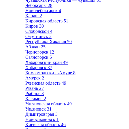
Чувашская Республика — Чувашия
51
Чебоксары
28
Новочебоксарск
4
Канаш
2
Кировская область
51
Киров
30
Слободской
4
Омутнинск
2
Республика Хакасия
50
Абакан
25
Черногорск
12
Саяногорск
5
Хабаровский край
49
Хабаровск
37
Комсомольск-на-Амуре
8
Амурск
2
Рязанская область
49
Рязань
27
Рыбное
3
Касимов
2
Ульяновская область
49
Ульяновск
31
Димитровград
3
Новоульяновск
1
Киевская область
46