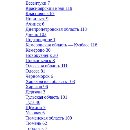
Ессентуки
7
Красноярский край
119
Красноярск
67
Норильск
9
Ачинск
6
Днепропетровская область
118
Днепр
103
Подгородное
1
Кемеровская область — Кузбасс
116
Кемерово
30
Новокузнецк
30
Прокопьевск
8
Одесская область
111
Одесса
81
Черноморск
6
Харьковская область
103
Харьков
96
Дергачи
3
Тульская область
101
Тула
46
Щёкино
7
Узловая
6
Тюменская область
100
Тюмень
62
Тобольск
7