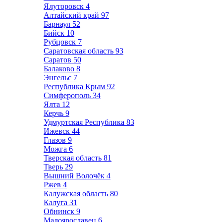
Ялуторовск
4
Алтайский край
97
Барнаул
52
Бийск
10
Рубцовск
7
Саратовская область
93
Саратов
50
Балаково
8
Энгельс
7
Республика Крым
92
Симферополь
34
Ялта
12
Керчь
9
Удмуртская Республика
83
Ижевск
44
Глазов
9
Можга
6
Тверская область
81
Тверь
29
Вышний Волочёк
4
Ржев
4
Калужская область
80
Калуга
31
Обнинск
9
Малоярославец
6