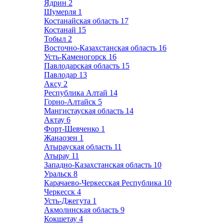
Ядрин
2
Шумерля
1
Костанайская область
17
Костанай
15
Тобыл
2
Восточно-Казахстанская область
16
Усть-Каменогорск
16
Павлодарская область
15
Павлодар
13
Аксу
2
Республика Алтай
14
Горно-Алтайск
5
Мангистауская область
14
Актау
6
Форт-Шевченко
1
Жанаозен
1
Атырауская область
11
Атырау
11
Западно-Казахстанская область
10
Уральск
8
Карачаево-Черкесская Республика
10
Черкесск
4
Усть-Джегута
1
Акмолинская область
9
Кокшетау
4