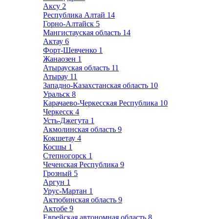
Аксу
2
Республика Алтай
14
Горно-Алтайск
5
Мангистауская область
14
Актау
6
Форт-Шевченко
1
Жанаозен
1
Атырауская область
11
Атырау
11
Западно-Казахстанская область
10
Уральск
8
Карачаево-Черкесская Республика
10
Черкесск
4
Усть-Джегута
1
Акмолинская область
9
Кокшетау
4
Косшы
1
Степногорск
1
Чеченская Республика
9
Грозный
5
Аргун
1
Урус-Мартан
1
Актюбинская область
9
Актобе
9
Еврейская автономная область
8