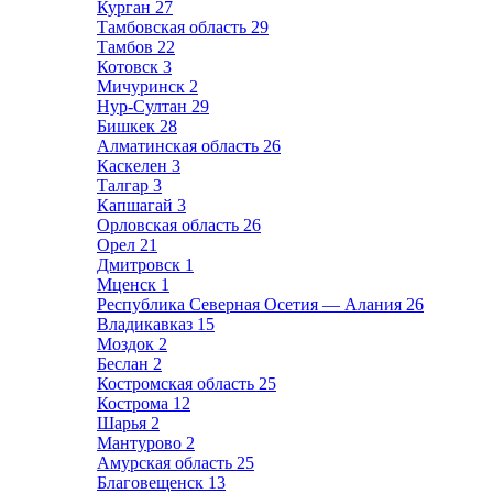
Курган
27
Тамбовская область
29
Тамбов
22
Котовск
3
Мичуринск
2
Нур-Султан
29
Бишкек
28
Алматинская область
26
Каскелен
3
Талгар
3
Капшагай
3
Орловская область
26
Орел
21
Дмитровск
1
Мценск
1
Республика Северная Осетия — Алания
26
Владикавказ
15
Моздок
2
Беслан
2
Костромская область
25
Кострома
12
Шарья
2
Мантурово
2
Амурская область
25
Благовещенск
13