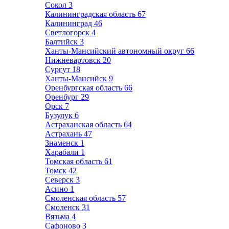
Сокол
3
Калининградская область
67
Калининград
46
Светлогорск
4
Балтийск
3
Ханты-Мансийский автономный округ
66
Нижневартовск
20
Сургут
18
Ханты-Мансийск
9
Оренбургская область
66
Оренбург
29
Орск
7
Бузулук
6
Астраханская область
64
Астрахань
47
Знаменск
1
Харабали
1
Томская область
61
Томск
42
Северск
3
Асино
1
Смоленская область
57
Смоленск
31
Вязьма
4
Сафоново
3