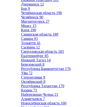
Дзержинск
12
Бор
9
Челябинская область
196
Челябинск
90
Магнитогорск
27
Миасс
15
Киев
190
Самарская область
189
Самара
93
Тольятти
41
Сызрань
12
Свердловская область
183
Екатеринбург
85
Нижний Тагил
14
Березовский
8
Республика Башкортостан
176
Уфа
72
Стерлитамак
9
Октябрьский
8
Республика Татарстан
170
Казань
73
Набережные Челны
21
Альметьевск
7
Новосибирская область
160