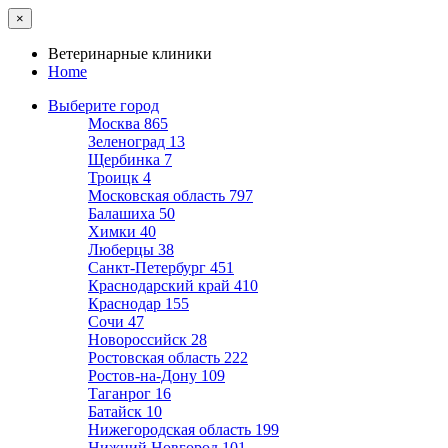
×
Ветеринарные клиники
Home
Выберите город
Москва
865
Зеленоград
13
Щербинка
7
Троицк
4
Московская область
797
Балашиха
50
Химки
40
Люберцы
38
Санкт-Петербург
451
Краснодарский край
410
Краснодар
155
Сочи
47
Новороссийск
28
Ростовская область
222
Ростов-на-Дону
109
Таганрог
16
Батайск
10
Нижегородская область
199
Нижний Новгород
101