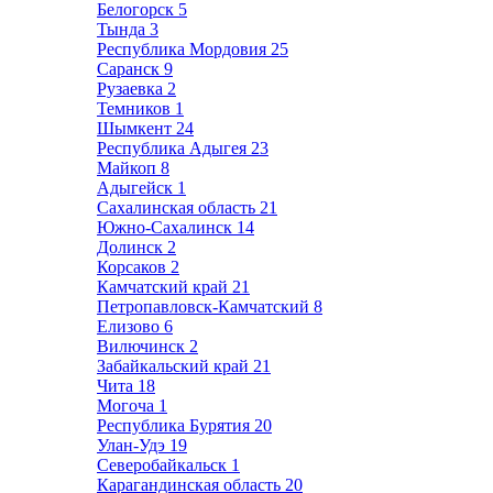
Белогорск
5
Тында
3
Республика Мордовия
25
Саранск
9
Рузаевка
2
Темников
1
Шымкент
24
Республика Адыгея
23
Майкоп
8
Адыгейск
1
Сахалинская область
21
Южно-Сахалинск
14
Долинск
2
Корсаков
2
Камчатский край
21
Петропавловск-Камчатский
8
Елизово
6
Вилючинск
2
Забайкальский край
21
Чита
18
Могоча
1
Республика Бурятия
20
Улан-Удэ
19
Северобайкальск
1
Карагандинская область
20