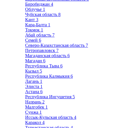
Биробиджан
4
Облучье
1
Чуйская область
8
Кант
3
Кара-Балта
1
Токмок
1
Абай область
7
Семей
6
Северо-Казахстанская область
7
Петропавловск
7
Магаданская область
6
Магадан
6
Республика Тыва
6
Кызыл
5
Республика Калмыкия
6
Лагань
1
Элиста
1
Астана
6
Республика Ингушетия
5
Назрань
2
Малгобек
1
Сунжа
1
Иссык-Кульская область
4
Каракол
4
Туркестанская область
4