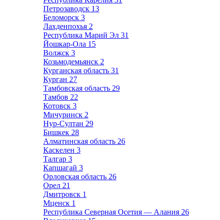
Петрозаводск
13
Беломорск
3
Лахденпохья
2
Республика Марий Эл
31
Йошкар-Ола
15
Волжск
3
Козьмодемьянск
2
Курганская область
31
Курган
27
Тамбовская область
29
Тамбов
22
Котовск
3
Мичуринск
2
Нур-Султан
29
Бишкек
28
Алматинская область
26
Каскелен
3
Талгар
3
Капшагай
3
Орловская область
26
Орел
21
Дмитровск
1
Мценск
1
Республика Северная Осетия — Алания
26