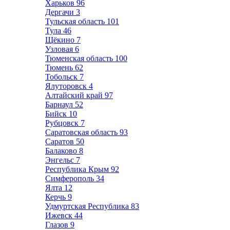
Харьков
96
Дергачи
3
Тульская область
101
Тула
46
Щёкино
7
Узловая
6
Тюменская область
100
Тюмень
62
Тобольск
7
Ялуторовск
4
Алтайский край
97
Барнаул
52
Бийск
10
Рубцовск
7
Саратовская область
93
Саратов
50
Балаково
8
Энгельс
7
Республика Крым
92
Симферополь
34
Ялта
12
Керчь
9
Удмуртская Республика
83
Ижевск
44
Глазов
9