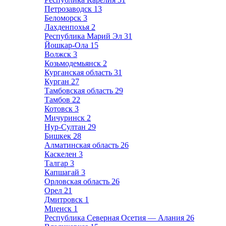
Петрозаводск
13
Беломорск
3
Лахденпохья
2
Республика Марий Эл
31
Йошкар-Ола
15
Волжск
3
Козьмодемьянск
2
Курганская область
31
Курган
27
Тамбовская область
29
Тамбов
22
Котовск
3
Мичуринск
2
Нур-Султан
29
Бишкек
28
Алматинская область
26
Каскелен
3
Талгар
3
Капшагай
3
Орловская область
26
Орел
21
Дмитровск
1
Мценск
1
Республика Северная Осетия — Алания
26