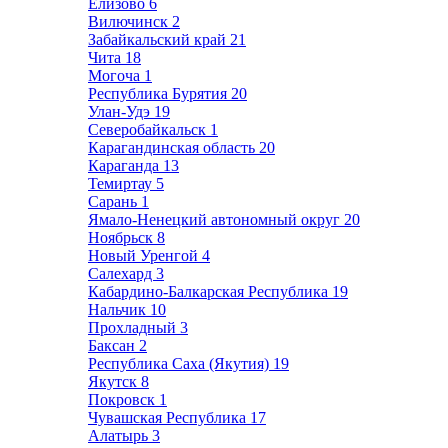
Елизово
6
Вилючинск
2
Забайкальский край
21
Чита
18
Могоча
1
Республика Бурятия
20
Улан-Удэ
19
Северобайкальск
1
Карагандинская область
20
Караганда
13
Темиртау
5
Сарань
1
Ямало-Ненецкий автономный округ
20
Ноябрьск
8
Новый Уренгой
4
Салехард
3
Кабардино-Балкарская Республика
19
Нальчик
10
Прохладный
3
Баксан
2
Республика Саха (Якутия)
19
Якутск
8
Покровск
1
Чувашская Республика
17
Алатырь
3