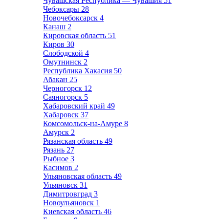
Чувашская Республика — Чувашия
51
Чебоксары
28
Новочебоксарск
4
Канаш
2
Кировская область
51
Киров
30
Слободской
4
Омутнинск
2
Республика Хакасия
50
Абакан
25
Черногорск
12
Саяногорск
5
Хабаровский край
49
Хабаровск
37
Комсомольск-на-Амуре
8
Амурск
2
Рязанская область
49
Рязань
27
Рыбное
3
Касимов
2
Ульяновская область
49
Ульяновск
31
Димитровград
3
Новоульяновск
1
Киевская область
46