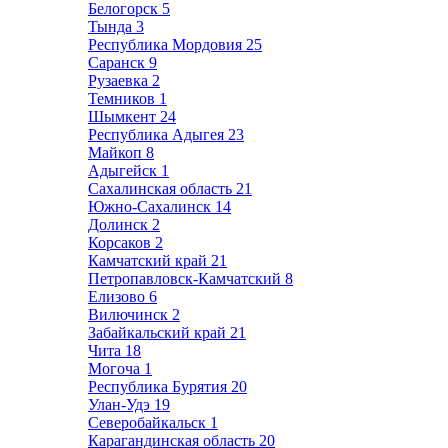
Белогорск
5
Тында
3
Республика Мордовия
25
Саранск
9
Рузаевка
2
Темников
1
Шымкент
24
Республика Адыгея
23
Майкоп
8
Адыгейск
1
Сахалинская область
21
Южно-Сахалинск
14
Долинск
2
Корсаков
2
Камчатский край
21
Петропавловск-Камчатский
8
Елизово
6
Вилючинск
2
Забайкальский край
21
Чита
18
Могоча
1
Республика Бурятия
20
Улан-Удэ
19
Северобайкальск
1
Карагандинская область
20