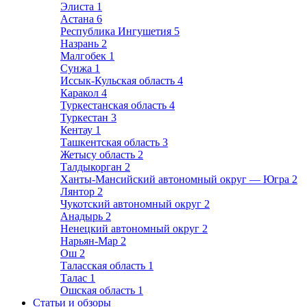
Элиста
1
Астана
6
Республика Ингушетия
5
Назрань
2
Малгобек
1
Сунжа
1
Иссык-Кульская область
4
Каракол
4
Туркестанская область
4
Туркестан
3
Кентау
1
Ташкентская область
3
Жетысу область
2
Талдыкорган
2
Ханты-Мансийский автономный округ — Югра
2
Лянтор
2
Чукотский автономный округ
2
Анадырь
2
Ненецкий автономный округ
2
Нарьян-Мар
2
Ош
2
Таласская область
1
Талас
1
Ошская область
1
Статьи и обзоры