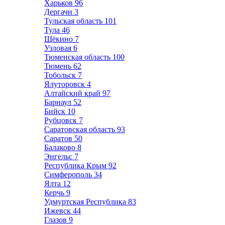
Харьков
96
Дергачи
3
Тульская область
101
Тула
46
Щёкино
7
Узловая
6
Тюменская область
100
Тюмень
62
Тобольск
7
Ялуторовск
4
Алтайский край
97
Барнаул
52
Бийск
10
Рубцовск
7
Саратовская область
93
Саратов
50
Балаково
8
Энгельс
7
Республика Крым
92
Симферополь
34
Ялта
12
Керчь
9
Удмуртская Республика
83
Ижевск
44
Глазов
9