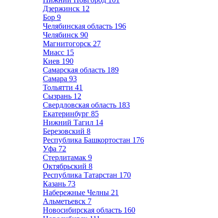
Дзержинск
12
Бор
9
Челябинская область
196
Челябинск
90
Магнитогорск
27
Миасс
15
Киев
190
Самарская область
189
Самара
93
Тольятти
41
Сызрань
12
Свердловская область
183
Екатеринбург
85
Нижний Тагил
14
Березовский
8
Республика Башкортостан
176
Уфа
72
Стерлитамак
9
Октябрьский
8
Республика Татарстан
170
Казань
73
Набережные Челны
21
Альметьевск
7
Новосибирская область
160