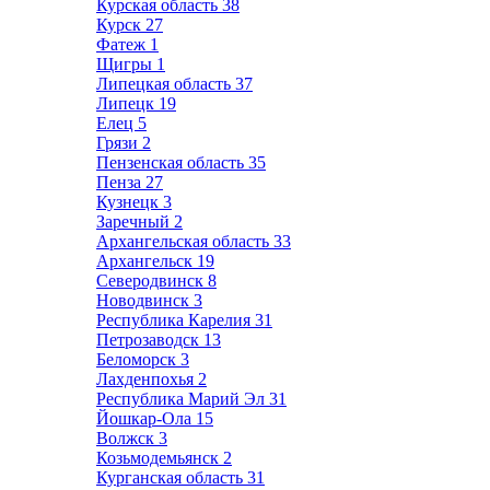
Курская область
38
Курск
27
Фатеж
1
Щигры
1
Липецкая область
37
Липецк
19
Елец
5
Грязи
2
Пензенская область
35
Пенза
27
Кузнецк
3
Заречный
2
Архангельская область
33
Архангельск
19
Северодвинск
8
Новодвинск
3
Республика Карелия
31
Петрозаводск
13
Беломорск
3
Лахденпохья
2
Республика Марий Эл
31
Йошкар-Ола
15
Волжск
3
Козьмодемьянск
2
Курганская область
31