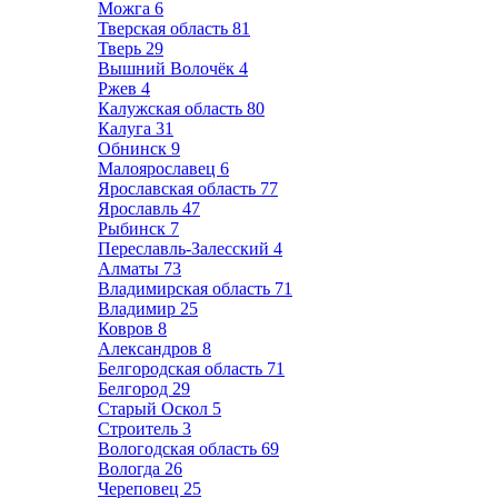
Можга
6
Тверская область
81
Тверь
29
Вышний Волочёк
4
Ржев
4
Калужская область
80
Калуга
31
Обнинск
9
Малоярославец
6
Ярославская область
77
Ярославль
47
Рыбинск
7
Переславль-Залесский
4
Алматы
73
Владимирская область
71
Владимир
25
Ковров
8
Александров
8
Белгородская область
71
Белгород
29
Старый Оскол
5
Строитель
3
Вологодская область
69
Вологда
26
Череповец
25