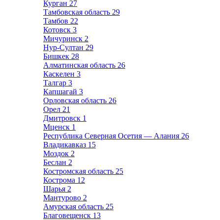
Курган
27
Тамбовская область
29
Тамбов
22
Котовск
3
Мичуринск
2
Нур-Султан
29
Бишкек
28
Алматинская область
26
Каскелен
3
Талгар
3
Капшагай
3
Орловская область
26
Орел
21
Дмитровск
1
Мценск
1
Республика Северная Осетия — Алания
26
Владикавказ
15
Моздок
2
Беслан
2
Костромская область
25
Кострома
12
Шарья
2
Мантурово
2
Амурская область
25
Благовещенск
13