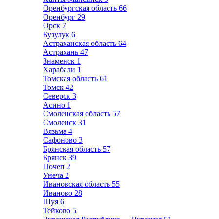
Оренбургская область
66
Оренбург
29
Орск
7
Бузулук
6
Астраханская область
64
Астрахань
47
Знаменск
1
Харабали
1
Томская область
61
Томск
42
Северск
3
Асино
1
Смоленская область
57
Смоленск
31
Вязьма
4
Сафоново
3
Брянская область
57
Брянск
39
Почеп
2
Унеча
2
Ивановская область
55
Иваново
28
Шуя
6
Тейково
5