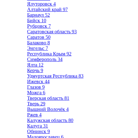
Ялуторовск
4
Алтайский край
97
Барнаул
52
Бийск
10
Рубцовск
7
Саратовская область
93
Саратов
50
Балаково
8
Энгельс
7
Республика Крым
92
Симферополь
34
Ялта
12
Керчь
9
Удмуртская Республика
83
Ижевск
44
Глазов
9
Можга
6
Тверская область
81
Тверь
29
Вышний Волочёк
4
Ржев
4
Калужская область
80
Калуга
31
Обнинск
9
Малоярославец
6