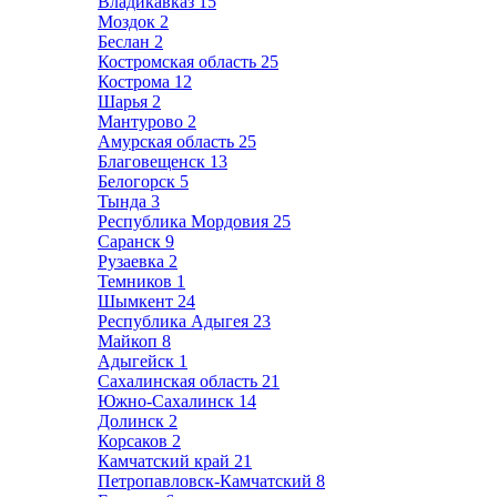
Владикавказ
15
Моздок
2
Беслан
2
Костромская область
25
Кострома
12
Шарья
2
Мантурово
2
Амурская область
25
Благовещенск
13
Белогорск
5
Тында
3
Республика Мордовия
25
Саранск
9
Рузаевка
2
Темников
1
Шымкент
24
Республика Адыгея
23
Майкоп
8
Адыгейск
1
Сахалинская область
21
Южно-Сахалинск
14
Долинск
2
Корсаков
2
Камчатский край
21
Петропавловск-Камчатский
8