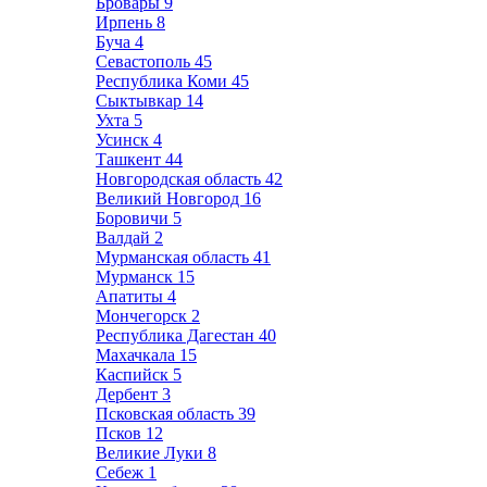
Бровары
9
Ирпень
8
Буча
4
Севастополь
45
Республика Коми
45
Сыктывкар
14
Ухта
5
Усинск
4
Ташкент
44
Новгородская область
42
Великий Новгород
16
Боровичи
5
Валдай
2
Мурманская область
41
Мурманск
15
Апатиты
4
Мончегорск
2
Республика Дагестан
40
Махачкала
15
Каспийск
5
Дербент
3
Псковская область
39
Псков
12
Великие Луки
8
Себеж
1