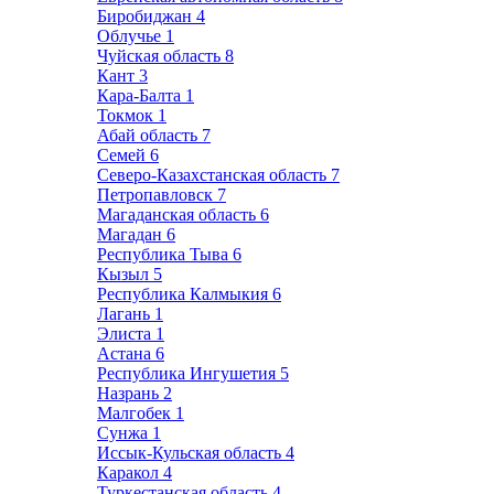
Биробиджан
4
Облучье
1
Чуйская область
8
Кант
3
Кара-Балта
1
Токмок
1
Абай область
7
Семей
6
Северо-Казахстанская область
7
Петропавловск
7
Магаданская область
6
Магадан
6
Республика Тыва
6
Кызыл
5
Республика Калмыкия
6
Лагань
1
Элиста
1
Астана
6
Республика Ингушетия
5
Назрань
2
Малгобек
1
Сунжа
1
Иссык-Кульская область
4
Каракол
4
Туркестанская область
4