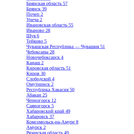
Брянская область
57
Брянск
39
Почеп
2
Унеча
2
Ивановская область
55
Иваново
28
Шуя
6
Тейково
5
Чувашская Республика — Чувашия
51
Чебоксары
28
Новочебоксарск
4
Канаш
2
Кировская область
51
Киров
30
Слободской
4
Омутнинск
2
Республика Хакасия
50
Абакан
25
Черногорск
12
Саяногорск
5
Хабаровский край
49
Хабаровск
37
Комсомольск-на-Амуре
8
Амурск
2
Рязанская область
49