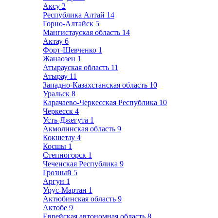
Аксу
2
Республика Алтай
14
Горно-Алтайск
5
Мангистауская область
14
Актау
6
Форт-Шевченко
1
Жанаозен
1
Атырауская область
11
Атырау
11
Западно-Казахстанская область
10
Уральск
8
Карачаево-Черкесская Республика
10
Черкесск
4
Усть-Джегута
1
Акмолинская область
9
Кокшетау
4
Косшы
1
Степногорск
1
Чеченская Республика
9
Грозный
5
Аргун
1
Урус-Мартан
1
Актюбинская область
9
Актобе
9
Еврейская автономная область
8