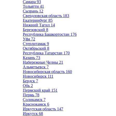
Самара
93
Тольятти
41
Сызрань
12
Свердловская область
183
Екатеринбург
85
Нижний Тагил
14
Березовский
8
Республика Башкортостан
176
Уфа
72
Стерлитамак
9
Октябрьский
8
Республика Татарстан
170
Казань
73
Набережные Челны
21
Альметьевск
7
Новосибирская область
160
Новосибирск
111
Бердск
7
Обь
2
Пермский край
151
Пермь
78
Соликамск
7
Краснокамск
6
Иркутская область
147
Иркутск
68