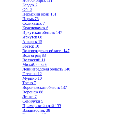
Новосибирск
111
Бердск
7
Обь
2
Пермский край
151
Пермь
78
Соликамск
7
Краснокамск
6
Иркутская область
147
Иркутск
68
Ангарск
15
Братск
10
Волгоградская область
147
Волгоград
83
Волжский
11
Михайловка
6
Ленинградская область
140
Гатчина
12
Мурино
10
Тосно
7
Воронежская область
137
Воронеж
88
Лиски
7
Семилуки
5
Приморский край
133
Владивосток
38