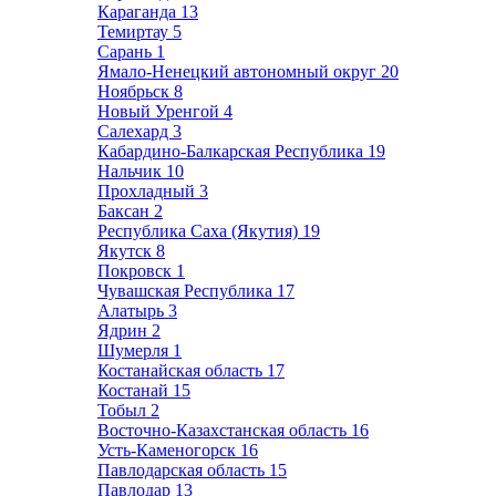
Караганда
13
Темиртау
5
Сарань
1
Ямало-Ненецкий автономный округ
20
Ноябрьск
8
Новый Уренгой
4
Салехард
3
Кабардино-Балкарская Республика
19
Нальчик
10
Прохладный
3
Баксан
2
Республика Саха (Якутия)
19
Якутск
8
Покровск
1
Чувашская Республика
17
Алатырь
3
Ядрин
2
Шумерля
1
Костанайская область
17
Костанай
15
Тобыл
2
Восточно-Казахстанская область
16
Усть-Каменогорск
16
Павлодарская область
15
Павлодар
13