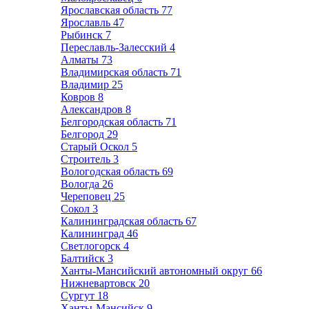
Ярославская область
77
Ярославль
47
Рыбинск
7
Переславль-Залесский
4
Алматы
73
Владимирская область
71
Владимир
25
Ковров
8
Александров
8
Белгородская область
71
Белгород
29
Старый Оскол
5
Строитель
3
Вологодская область
69
Вологда
26
Череповец
25
Сокол
3
Калининградская область
67
Калининград
46
Светлогорск
4
Балтийск
3
Ханты-Мансийский автономный округ
66
Нижневартовск
20
Сургут
18
Ханты-Мансийск
9