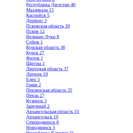
Республика Дагестан
40
Махачкала
15
Каспийск
5
Дербент
3
Псковская область
39
Псков
12
Великие Луки
8
Себеж
1
Курская область
38
Курск
27
Фатеж
1
Щигры
1
Липецкая область
37
Липецк
19
Елец
5
Грязи
2
Пензенская область
35
Пенза
27
Кузнецк
3
Заречный
2
Архангельская область
33
Архангельск
19
Северодвинск
8
Новодвинск
3
Республика Карелия
31