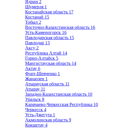
Ядрин
2
Шумерля
1
Костанайская область
17
Костанай
15
Тобыл
2
Восточно-Казахстанская область
16
Усть-Каменогорск
16
Павлодарская область
15
Павлодар
13
Аксу
2
Республика Алтай
14
Горно-Алтайск
5
Мангистауская область
14
Актау
6
Форт-Шевченко
1
Жанаозен
1
Атырауская область
11
Атырау
11
Западно-Казахстанская область
10
Уральск
8
Карачаево-Черкесская Республика
10
Черкесск
4
Усть-Джегута
1
Акмолинская область
9
Кокшетау
4