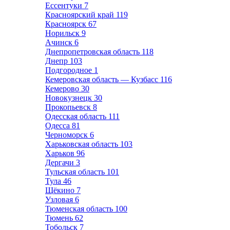
Ессентуки
7
Красноярский край
119
Красноярск
67
Норильск
9
Ачинск
6
Днепропетровская область
118
Днепр
103
Подгородное
1
Кемеровская область — Кузбасс
116
Кемерово
30
Новокузнецк
30
Прокопьевск
8
Одесская область
111
Одесса
81
Черноморск
6
Харьковская область
103
Харьков
96
Дергачи
3
Тульская область
101
Тула
46
Щёкино
7
Узловая
6
Тюменская область
100
Тюмень
62
Тобольск
7