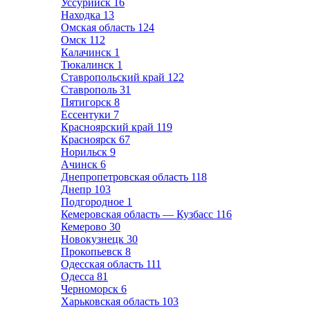
Уссурийск
16
Находка
13
Омская область
124
Омск
112
Калачинск
1
Тюкалинск
1
Ставропольский край
122
Ставрополь
31
Пятигорск
8
Ессентуки
7
Красноярский край
119
Красноярск
67
Норильск
9
Ачинск
6
Днепропетровская область
118
Днепр
103
Подгородное
1
Кемеровская область — Кузбасс
116
Кемерово
30
Новокузнецк
30
Прокопьевск
8
Одесская область
111
Одесса
81
Черноморск
6
Харьковская область
103