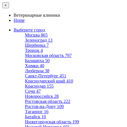
×
Ветеринарные клиники
Home
Выберите город
Москва
865
Зеленоград
13
Щербинка
7
Троицк
4
Московская область
797
Балашиха
50
Химки
40
Люберцы
38
Санкт-Петербург
451
Краснодарский край
410
Краснодар
155
Сочи
47
Новороссийск
28
Ростовская область
222
Ростов-на-Дону
109
Таганрог
16
Батайск
10
Нижегородская область
199
Нижний Новгород
101