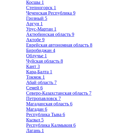
Косшы
1
Степногорск
1
Чеченская Республика
9
Грозный
5
Аргун
1
Урус-Мартан
1
Актюбинская область
9
Актобе
9
Еврейская автономная область
8
Биробиджан
4
Облучье
1
Чуйская область
8
Кант
3
Кара-Балта
1
Токмок
1
Абай область
7
Семей
6
Северо-Казахстанская область
7
Петропавловск
7
Магаданская область
6
Магадан
6
Республика Тыва
6
Кызыл
5
Республика Калмыкия
6
Лагань
1