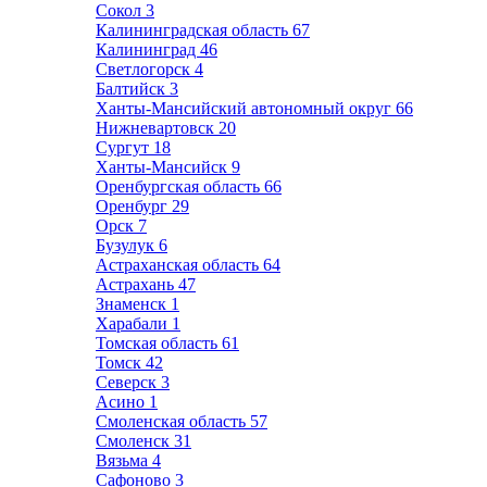
Сокол
3
Калининградская область
67
Калининград
46
Светлогорск
4
Балтийск
3
Ханты-Мансийский автономный округ
66
Нижневартовск
20
Сургут
18
Ханты-Мансийск
9
Оренбургская область
66
Оренбург
29
Орск
7
Бузулук
6
Астраханская область
64
Астрахань
47
Знаменск
1
Харабали
1
Томская область
61
Томск
42
Северск
3
Асино
1
Смоленская область
57
Смоленск
31
Вязьма
4
Сафоново
3