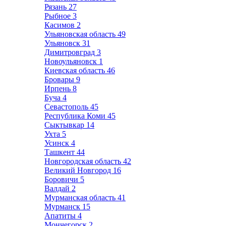
Рязань
27
Рыбное
3
Касимов
2
Ульяновская область
49
Ульяновск
31
Димитровград
3
Новоульяновск
1
Киевская область
46
Бровары
9
Ирпень
8
Буча
4
Севастополь
45
Республика Коми
45
Сыктывкар
14
Ухта
5
Усинск
4
Ташкент
44
Новгородская область
42
Великий Новгород
16
Боровичи
5
Валдай
2
Мурманская область
41
Мурманск
15
Апатиты
4
Мончегорск
2