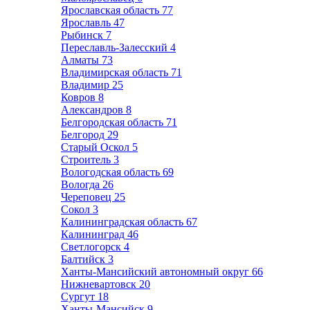
Ярославская область
77
Ярославль
47
Рыбинск
7
Переславль-Залесский
4
Алматы
73
Владимирская область
71
Владимир
25
Ковров
8
Александров
8
Белгородская область
71
Белгород
29
Старый Оскол
5
Строитель
3
Вологодская область
69
Вологда
26
Череповец
25
Сокол
3
Калининградская область
67
Калининград
46
Светлогорск
4
Балтийск
3
Ханты-Мансийский автономный округ
66
Нижневартовск
20
Сургут
18
Ханты-Мансийск
9