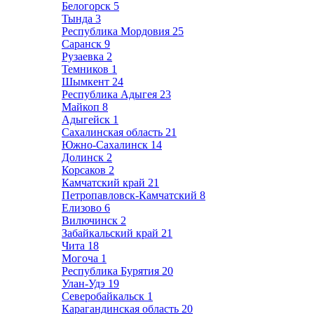
Белогорск
5
Тында
3
Республика Мордовия
25
Саранск
9
Рузаевка
2
Темников
1
Шымкент
24
Республика Адыгея
23
Майкоп
8
Адыгейск
1
Сахалинская область
21
Южно-Сахалинск
14
Долинск
2
Корсаков
2
Камчатский край
21
Петропавловск-Камчатский
8
Елизово
6
Вилючинск
2
Забайкальский край
21
Чита
18
Могоча
1
Республика Бурятия
20
Улан-Удэ
19
Северобайкальск
1
Карагандинская область
20