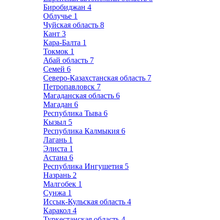
Биробиджан
4
Облучье
1
Чуйская область
8
Кант
3
Кара-Балта
1
Токмок
1
Абай область
7
Семей
6
Северо-Казахстанская область
7
Петропавловск
7
Магаданская область
6
Магадан
6
Республика Тыва
6
Кызыл
5
Республика Калмыкия
6
Лагань
1
Элиста
1
Астана
6
Республика Ингушетия
5
Назрань
2
Малгобек
1
Сунжа
1
Иссык-Кульская область
4
Каракол
4
Туркестанская область
4