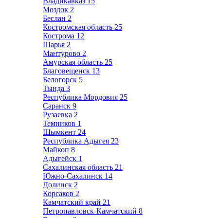
Владикавказ
15
Моздок
2
Беслан
2
Костромская область
25
Кострома
12
Шарья
2
Мантурово
2
Амурская область
25
Благовещенск
13
Белогорск
5
Тында
3
Республика Мордовия
25
Саранск
9
Рузаевка
2
Темников
1
Шымкент
24
Республика Адыгея
23
Майкоп
8
Адыгейск
1
Сахалинская область
21
Южно-Сахалинск
14
Долинск
2
Корсаков
2
Камчатский край
21
Петропавловск-Камчатский
8