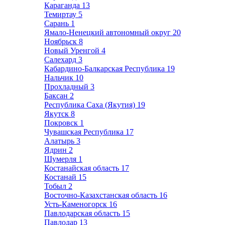
Караганда
13
Темиртау
5
Сарань
1
Ямало-Ненецкий автономный округ
20
Ноябрьск
8
Новый Уренгой
4
Салехард
3
Кабардино-Балкарская Республика
19
Нальчик
10
Прохладный
3
Баксан
2
Республика Саха (Якутия)
19
Якутск
8
Покровск
1
Чувашская Республика
17
Алатырь
3
Ядрин
2
Шумерля
1
Костанайская область
17
Костанай
15
Тобыл
2
Восточно-Казахстанская область
16
Усть-Каменогорск
16
Павлодарская область
15
Павлодар
13