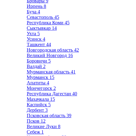
Бровары
9
Ирпень
8
Буча
4
Севастополь
45
Республика Коми
45
Сыктывкар
14
Ухта
5
Усинск
4
Ташкент
44
Новгородская область
42
Великий Новгород
16
Боровичи
5
Валдай
2
Мурманская область
41
Мурманск
15
Апатиты
4
Мончегорск
2
Республика Дагестан
40
Махачкала
15
Каспийск
5
Дербент
3
Псковская область
39
Псков
12
Великие Луки
8
Себеж
1