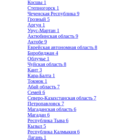
Косшы
1
Степногорск
1
Чеченская Республика
9
Грозный
5
Аргун
1
Урус-Мартан
1
Актюбинская область
9
Актобе
9
Еврейская автономная область
8
Биробиджан
4
Облучье
1
Чуйская область
8
Кант
3
Кара-Балта
1
Токмок
1
Абай область
7
Семей
6
Северо-Казахстанская область
7
Петропавловск
7
Магаданская область
6
Магадан
6
Республика Тыва
6
Кызыл
5
Республика Калмыкия
6
Лагань
1