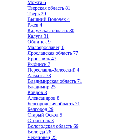
Можга
6
Тверская область
81
Тверь
29
Вышний Волочёк
4
Ржев
4
Калужская область
80
Калуга
31
Обнинск
9
Малоярославец
6
Ярославская область
77
Ярославль
47
Рыбинск
7
Переславль-Залесский
4
Алматы
73
Владимирская область
71
Владимир
25
Ковров
8
Александров
8
Белгородская область
71
Белгород
29
Старый Оскол
5
Строитель
3
Вологодская область
69
Вологда
26
Череповец
25