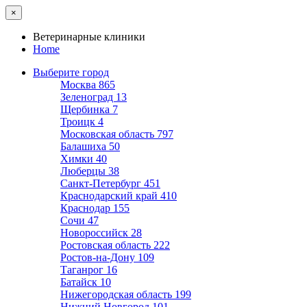
×
Ветеринарные клиники
Home
Выберите город
Москва
865
Зеленоград
13
Щербинка
7
Троицк
4
Московская область
797
Балашиха
50
Химки
40
Люберцы
38
Санкт-Петербург
451
Краснодарский край
410
Краснодар
155
Сочи
47
Новороссийск
28
Ростовская область
222
Ростов-на-Дону
109
Таганрог
16
Батайск
10
Нижегородская область
199
Нижний Новгород
101