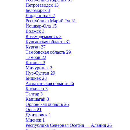
Петрозаводск
13
Беломорск
3
Лахденпохья
2
Республика Марий Эл
31
Йошкар-Ола
15
Волжск
3
Козьмодемьянск
2
Курганская область
31
Курган
27
Тамбовская область
29
Тамбов
22
Котовск
3
Мичуринск
2
Нур-Султан
29
Бишкек
28
Алматинская область
26
Каскелен
3
Талгар
3
Капшагай
3
Орловская область
26
Орел
21
Дмитровск
1
Мценск
1
Республика Северная Осетия — Алания
26