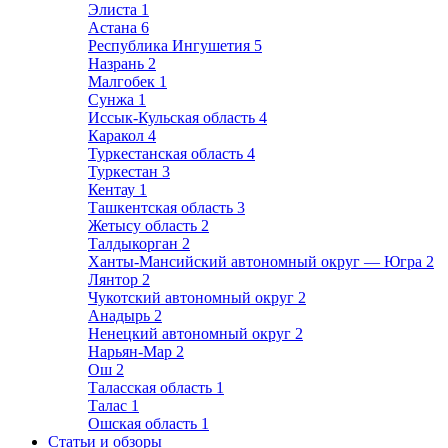
Элиста
1
Астана
6
Республика Ингушетия
5
Назрань
2
Малгобек
1
Сунжа
1
Иссык-Кульская область
4
Каракол
4
Туркестанская область
4
Туркестан
3
Кентау
1
Ташкентская область
3
Жетысу область
2
Талдыкорган
2
Ханты-Мансийский автономный округ — Югра
2
Лянтор
2
Чукотский автономный округ
2
Анадырь
2
Ненецкий автономный округ
2
Нарьян-Мар
2
Ош
2
Таласская область
1
Талас
1
Ошская область
1
Статьи и обзоры