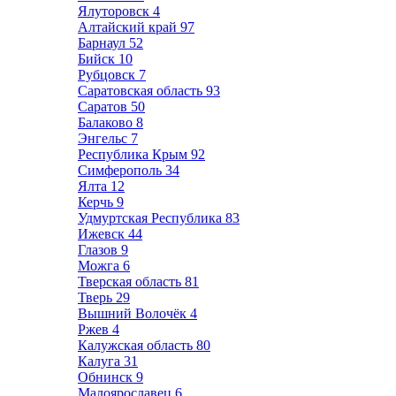
Ялуторовск
4
Алтайский край
97
Барнаул
52
Бийск
10
Рубцовск
7
Саратовская область
93
Саратов
50
Балаково
8
Энгельс
7
Республика Крым
92
Симферополь
34
Ялта
12
Керчь
9
Удмуртская Республика
83
Ижевск
44
Глазов
9
Можга
6
Тверская область
81
Тверь
29
Вышний Волочёк
4
Ржев
4
Калужская область
80
Калуга
31
Обнинск
9
Малоярославец
6