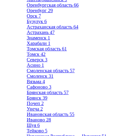
Оренбургская область
66
Оренбург
29
Орск
7
Бузулук
6
Астраханская область
64
Астрахань
47
Знаменск
1
Харабали
1
Томская область
61
Томск
42
Северск
3
Асино
1
Смоленская область
57
Смоленск
31
Вязьма
4
Сафоново
3
Брянская область
57
Брянск
39
Почеп
2
Унеча
2
Ивановская область
55
Иваново
28
Шуя
6
Тейково
5