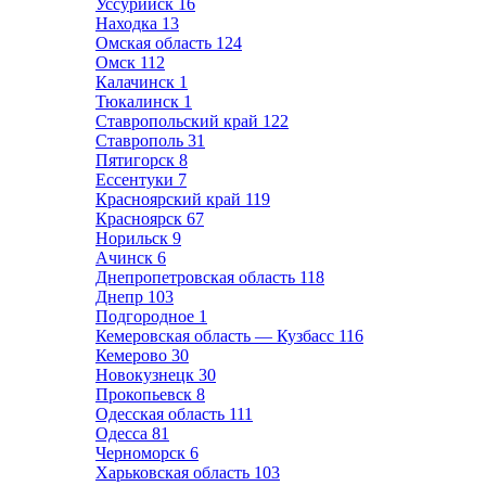
Уссурийск
16
Находка
13
Омская область
124
Омск
112
Калачинск
1
Тюкалинск
1
Ставропольский край
122
Ставрополь
31
Пятигорск
8
Ессентуки
7
Красноярский край
119
Красноярск
67
Норильск
9
Ачинск
6
Днепропетровская область
118
Днепр
103
Подгородное
1
Кемеровская область — Кузбасс
116
Кемерово
30
Новокузнецк
30
Прокопьевск
8
Одесская область
111
Одесса
81
Черноморск
6
Харьковская область
103