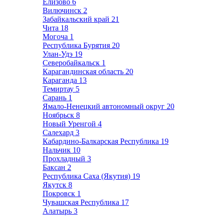
Елизово
6
Вилючинск
2
Забайкальский край
21
Чита
18
Могоча
1
Республика Бурятия
20
Улан-Удэ
19
Северобайкальск
1
Карагандинская область
20
Караганда
13
Темиртау
5
Сарань
1
Ямало-Ненецкий автономный округ
20
Ноябрьск
8
Новый Уренгой
4
Салехард
3
Кабардино-Балкарская Республика
19
Нальчик
10
Прохладный
3
Баксан
2
Республика Саха (Якутия)
19
Якутск
8
Покровск
1
Чувашская Республика
17
Алатырь
3