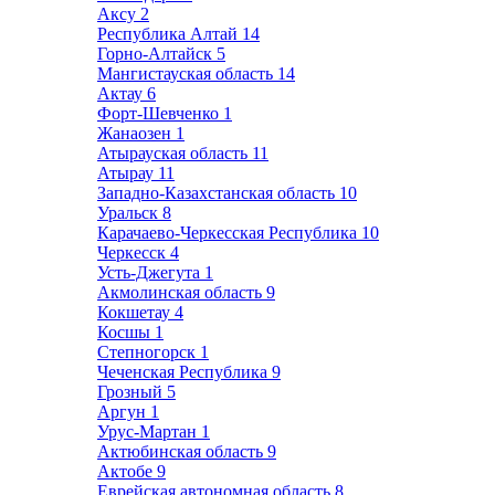
Аксу
2
Республика Алтай
14
Горно-Алтайск
5
Мангистауская область
14
Актау
6
Форт-Шевченко
1
Жанаозен
1
Атырауская область
11
Атырау
11
Западно-Казахстанская область
10
Уральск
8
Карачаево-Черкесская Республика
10
Черкесск
4
Усть-Джегута
1
Акмолинская область
9
Кокшетау
4
Косшы
1
Степногорск
1
Чеченская Республика
9
Грозный
5
Аргун
1
Урус-Мартан
1
Актюбинская область
9
Актобе
9
Еврейская автономная область
8