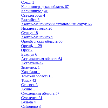
Сокол
3
Калининградская область
67
Калининград
46
Светлогорск
4
Балтийск
3
Ханты-Мансийский автономный округ
66
Нижневартовск
20
Сургут
18
Ханты-Мансийск
9
Оренбургская область
66
Оренбург
29
Орск
7
Бузулук
6
Астраханская область
64
Астрахань
47
Знаменск
1
Харабали
1
Томская область
61
Томск
42
Северск
3
Асино
1
Смоленская область
57
Смоленск
31
Вязьма
4
Сафоново
3