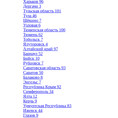
Харьков
96
Дергачи
3
Тульская область
101
Тула
46
Щёкино
7
Узловая
6
Тюменская область
100
Тюмень
62
Тобольск
7
Ялуторовск
4
Алтайский край
97
Барнаул
52
Бийск
10
Рубцовск
7
Саратовская область
93
Саратов
50
Балаково
8
Энгельс
7
Республика Крым
92
Симферополь
34
Ялта
12
Керчь
9
Удмуртская Республика
83
Ижевск
44
Глазов
9