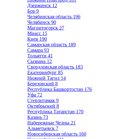
Дзержинск
12
Бор
9
Челябинская область
196
Челябинск
90
Магнитогорск
27
Миасс
15
Киев
190
Самарская область
189
Самара
93
Тольятти
41
Сызрань
12
Свердловская область
183
Екатеринбург
85
Нижний Тагил
14
Березовский
8
Республика Башкортостан
176
Уфа
72
Стерлитамак
9
Октябрьский
8
Республика Татарстан
170
Казань
73
Набережные Челны
21
Альметьевск
7
Новосибирская область
160