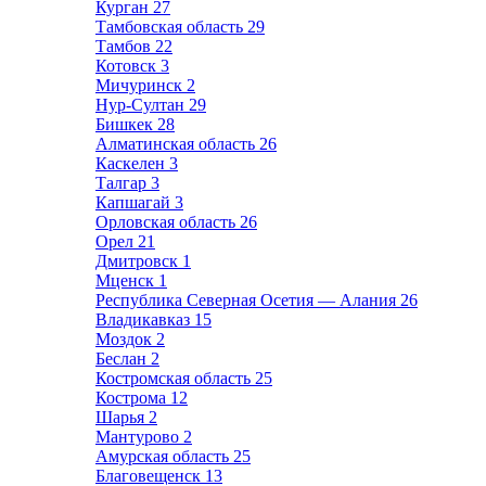
Курган
27
Тамбовская область
29
Тамбов
22
Котовск
3
Мичуринск
2
Нур-Султан
29
Бишкек
28
Алматинская область
26
Каскелен
3
Талгар
3
Капшагай
3
Орловская область
26
Орел
21
Дмитровск
1
Мценск
1
Республика Северная Осетия — Алания
26
Владикавказ
15
Моздок
2
Беслан
2
Костромская область
25
Кострома
12
Шарья
2
Мантурово
2
Амурская область
25
Благовещенск
13