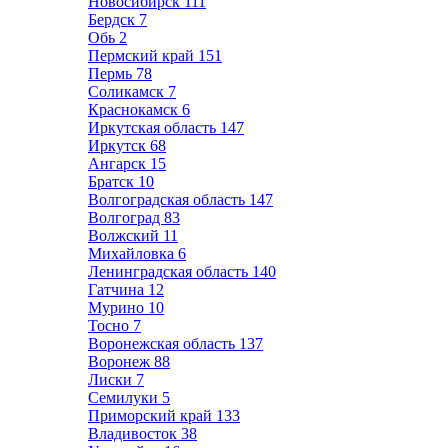
Новосибирск
111
Бердск
7
Обь
2
Пермский край
151
Пермь
78
Соликамск
7
Краснокамск
6
Иркутская область
147
Иркутск
68
Ангарск
15
Братск
10
Волгоградская область
147
Волгоград
83
Волжский
11
Михайловка
6
Ленинградская область
140
Гатчина
12
Мурино
10
Тосно
7
Воронежская область
137
Воронеж
88
Лиски
7
Семилуки
5
Приморский край
133
Владивосток
38