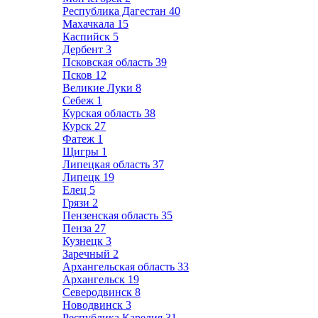
Республика Дагестан
40
Махачкала
15
Каспийск
5
Дербент
3
Псковская область
39
Псков
12
Великие Луки
8
Себеж
1
Курская область
38
Курск
27
Фатеж
1
Щигры
1
Липецкая область
37
Липецк
19
Елец
5
Грязи
2
Пензенская область
35
Пенза
27
Кузнецк
3
Заречный
2
Архангельская область
33
Архангельск
19
Северодвинск
8
Новодвинск
3
Республика Карелия
31