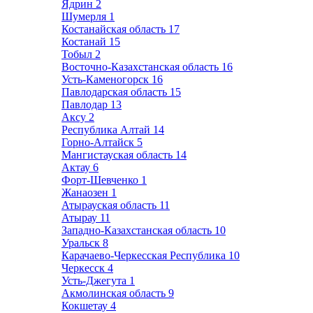
Ядрин
2
Шумерля
1
Костанайская область
17
Костанай
15
Тобыл
2
Восточно-Казахстанская область
16
Усть-Каменогорск
16
Павлодарская область
15
Павлодар
13
Аксу
2
Республика Алтай
14
Горно-Алтайск
5
Мангистауская область
14
Актау
6
Форт-Шевченко
1
Жанаозен
1
Атырауская область
11
Атырау
11
Западно-Казахстанская область
10
Уральск
8
Карачаево-Черкесская Республика
10
Черкесск
4
Усть-Джегута
1
Акмолинская область
9
Кокшетау
4