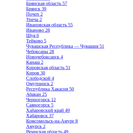
Брянская область
57
Брянск
39
Почеп
2
Унеча
2
Ивановская область
55
Иваново
28
Шуя
6
Тейково
5
Чувашская Республика — Чувашия
51
Чебоксары
28
Новочебоксарск
4
Канаш
2
Кировская область
51
Киров
30
Слободской
4
Омутнинск
2
Республика Хакасия
50
Абакан
25
Черногорск
12
Саяногорск
5
Хабаровский край
49
Хабаровск
37
Комсомольск-на-Амуре
8
Амурск
2
Рязанская область
49