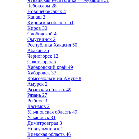
Чувашская Республика — Чувашия
51
Чебоксары
28
Новочебоксарск
4
Канаш
2
Кировская область
51
Киров
30
Слободской
4
Омутнинск
2
Республика Хакасия
50
Абакан
25
Черногорск
12
Саяногорск
5
Хабаровский край
49
Хабаровск
37
Комсомольск-на-Амуре
8
Амурск
2
Рязанская область
49
Рязань
27
Рыбное
3
Касимов
2
Ульяновская область
49
Ульяновск
31
Димитровград
3
Новоульяновск
1
Киевская область
46