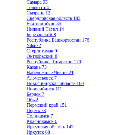
Самара
93
Тольятти
41
Сызрань
12
Свердловская область
183
Екатеринбург
85
Нижний Тагил
14
Березовский
8
Республика Башкортостан
176
Уфа
72
Стерлитамак
9
Октябрьский
8
Республика Татарстан
170
Казань
73
Набережные Челны
21
Альметьевск
7
Новосибирская область
160
Новосибирск
111
Бердск
7
Обь
2
Пермский край
151
Пермь
78
Соликамск
7
Краснокамск
6
Иркутская область
147
Иркутск
68