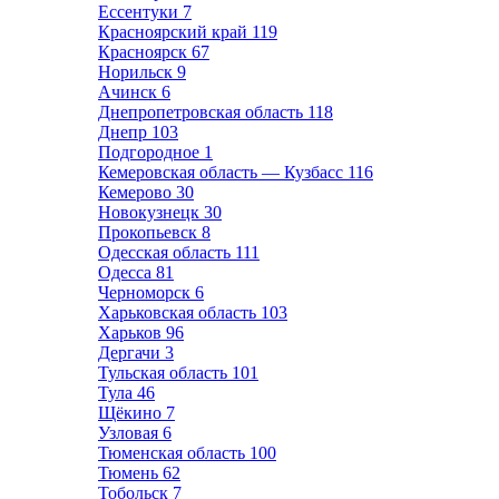
Ессентуки
7
Красноярский край
119
Красноярск
67
Норильск
9
Ачинск
6
Днепропетровская область
118
Днепр
103
Подгородное
1
Кемеровская область — Кузбасс
116
Кемерово
30
Новокузнецк
30
Прокопьевск
8
Одесская область
111
Одесса
81
Черноморск
6
Харьковская область
103
Харьков
96
Дергачи
3
Тульская область
101
Тула
46
Щёкино
7
Узловая
6
Тюменская область
100
Тюмень
62
Тобольск
7