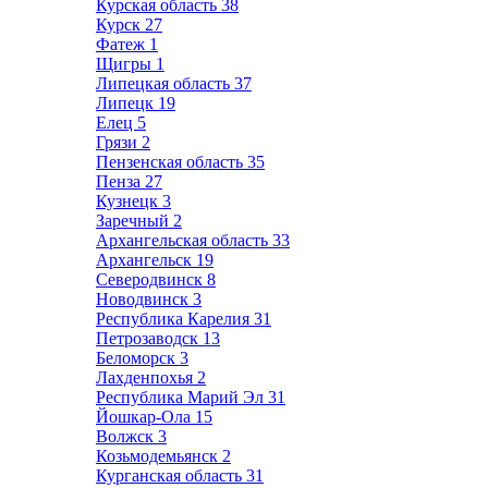
Курская область
38
Курск
27
Фатеж
1
Щигры
1
Липецкая область
37
Липецк
19
Елец
5
Грязи
2
Пензенская область
35
Пенза
27
Кузнецк
3
Заречный
2
Архангельская область
33
Архангельск
19
Северодвинск
8
Новодвинск
3
Республика Карелия
31
Петрозаводск
13
Беломорск
3
Лахденпохья
2
Республика Марий Эл
31
Йошкар-Ола
15
Волжск
3
Козьмодемьянск
2
Курганская область
31