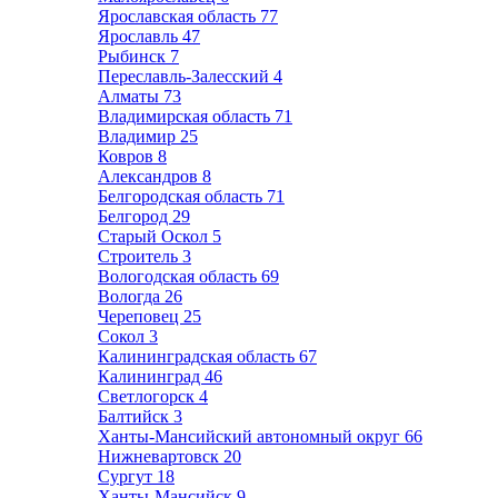
Ярославская область
77
Ярославль
47
Рыбинск
7
Переславль-Залесский
4
Алматы
73
Владимирская область
71
Владимир
25
Ковров
8
Александров
8
Белгородская область
71
Белгород
29
Старый Оскол
5
Строитель
3
Вологодская область
69
Вологда
26
Череповец
25
Сокол
3
Калининградская область
67
Калининград
46
Светлогорск
4
Балтийск
3
Ханты-Мансийский автономный округ
66
Нижневартовск
20
Сургут
18
Ханты-Мансийск
9