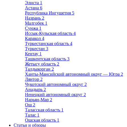
Элиста
1
Астана
6
Республика Ингушетия
5
Назрань
2
Малгобек
1
Сунжа
1
Иссык-Кульская область
4
Каракол
4
Туркестанская область
4
Туркестан
3
Кентау
1
Ташкентская область
3
Жетысу область
2
Талдыкорган
2
Ханты-Мансийский автономный округ — Югра
2
Лянтор
2
Чукотский автономный округ
2
Анадырь
2
Ненецкий автономный округ
2
Нарьян-Мар
2
Ош
2
Таласская область
1
Талас
1
Ошская область
1
Статьи и обзоры