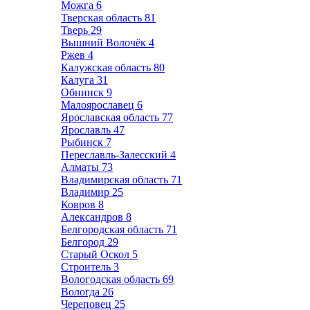
Можга
6
Тверская область
81
Тверь
29
Вышний Волочёк
4
Ржев
4
Калужская область
80
Калуга
31
Обнинск
9
Малоярославец
6
Ярославская область
77
Ярославль
47
Рыбинск
7
Переславль-Залесский
4
Алматы
73
Владимирская область
71
Владимир
25
Ковров
8
Александров
8
Белгородская область
71
Белгород
29
Старый Оскол
5
Строитель
3
Вологодская область
69
Вологда
26
Череповец
25