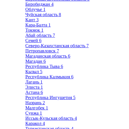
Биробиджан
4
Облучье
1
Чуйская область
8
Кант
3
Кара-Балта
1
Токмок
1
Абай область
7
Семей
6
Северо-Казахстанская область
7
Петропавловск
7
Магаданская область
6
Магадан
6
Республика Тыва
6
Кызыл
5
Республика Калмыкия
6
Лагань
1
Элиста
1
Астана
6
Республика Ингушетия
5
Назрань
2
Малгобек
1
Сунжа
1
Иссык-Кульская область
4
Каракол
4
Туркестанская область
4