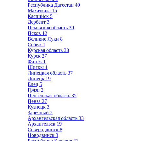
Республика Дагестан
40
Махачкала
15
Каспийск
5
Дербент
3
Псковская область
39
Псков
12
Великие Луки
8
Себеж
1
Курская область
38
Курск
27
Фатеж
1
Щигры
1
Липецкая область
37
Липецк
19
Елец
5
Грязи
2
Пензенская область
35
Пенза
27
Кузнецк
3
Заречный
2
Архангельская область
33
Архангельск
19
Северодвинск
8
Новодвинск
3
Республика Карелия
31