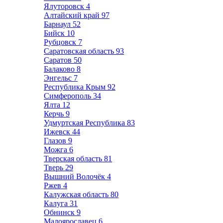
Ялуторовск
4
Алтайский край
97
Барнаул
52
Бийск
10
Рубцовск
7
Саратовская область
93
Саратов
50
Балаково
8
Энгельс
7
Республика Крым
92
Симферополь
34
Ялта
12
Керчь
9
Удмуртская Республика
83
Ижевск
44
Глазов
9
Можга
6
Тверская область
81
Тверь
29
Вышний Волочёк
4
Ржев
4
Калужская область
80
Калуга
31
Обнинск
9
Малоярославец
6