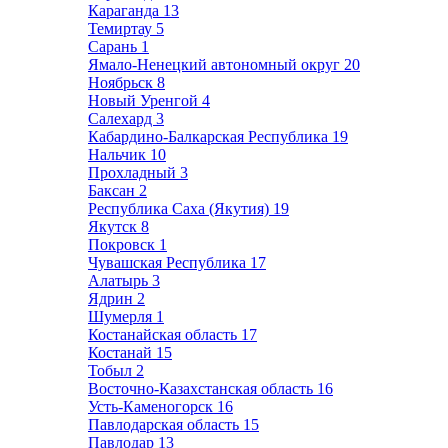
Караганда
13
Темиртау
5
Сарань
1
Ямало-Ненецкий автономный округ
20
Ноябрьск
8
Новый Уренгой
4
Салехард
3
Кабардино-Балкарская Республика
19
Нальчик
10
Прохладный
3
Баксан
2
Республика Саха (Якутия)
19
Якутск
8
Покровск
1
Чувашская Республика
17
Алатырь
3
Ядрин
2
Шумерля
1
Костанайская область
17
Костанай
15
Тобыл
2
Восточно-Казахстанская область
16
Усть-Каменогорск
16
Павлодарская область
15
Павлодар
13