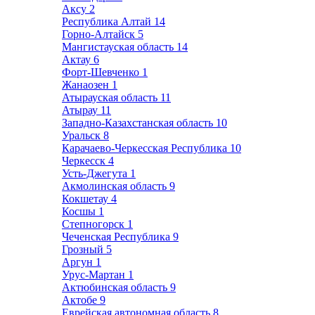
Аксу
2
Республика Алтай
14
Горно-Алтайск
5
Мангистауская область
14
Актау
6
Форт-Шевченко
1
Жанаозен
1
Атырауская область
11
Атырау
11
Западно-Казахстанская область
10
Уральск
8
Карачаево-Черкесская Республика
10
Черкесск
4
Усть-Джегута
1
Акмолинская область
9
Кокшетау
4
Косшы
1
Степногорск
1
Чеченская Республика
9
Грозный
5
Аргун
1
Урус-Мартан
1
Актюбинская область
9
Актобе
9
Еврейская автономная область
8