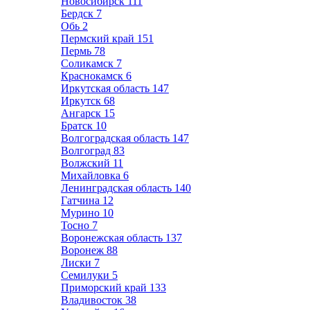
Новосибирск
111
Бердск
7
Обь
2
Пермский край
151
Пермь
78
Соликамск
7
Краснокамск
6
Иркутская область
147
Иркутск
68
Ангарск
15
Братск
10
Волгоградская область
147
Волгоград
83
Волжский
11
Михайловка
6
Ленинградская область
140
Гатчина
12
Мурино
10
Тосно
7
Воронежская область
137
Воронеж
88
Лиски
7
Семилуки
5
Приморский край
133
Владивосток
38