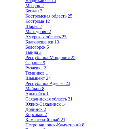
Владикавказ
15
Моздок
2
Беслан
2
Костромская область
25
Кострома
12
Шарья
2
Мантурово
2
Амурская область
25
Благовещенск
13
Белогорск
5
Тында
3
Республика Мордовия
25
Саранск
9
Рузаевка
2
Темников
1
Шымкент
24
Республика Адыгея
23
Майкоп
8
Адыгейск
1
Сахалинская область
21
Южно-Сахалинск
14
Долинск
2
Корсаков
2
Камчатский край
21
Петропавловск-Камчатский
8