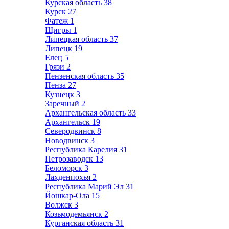
Курская область
38
Курск
27
Фатеж
1
Щигры
1
Липецкая область
37
Липецк
19
Елец
5
Грязи
2
Пензенская область
35
Пенза
27
Кузнецк
3
Заречный
2
Архангельская область
33
Архангельск
19
Северодвинск
8
Новодвинск
3
Республика Карелия
31
Петрозаводск
13
Беломорск
3
Лахденпохья
2
Республика Марий Эл
31
Йошкар-Ола
15
Волжск
3
Козьмодемьянск
2
Курганская область
31