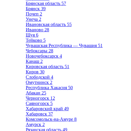
Брянская область
57
Брянск
39
Почеп
2
Унеча
2
Ивановская область
55
Иваново
28
Шуя
6
Тейково
5
Чувашская Республика — Чувашия
51
Чебоксары
28
Новочебоксарск
4
Канаш
2
Кировская область
51
Киров
30
Слободской
4
Омутнинск
2
Республика Хакасия
50
Абакан
25
Черногорск
12
Саяногорск
5
Хабаровский край
49
Хабаровск
37
Комсомольск-на-Амуре
8
Амурск
2
Рязанская область
49