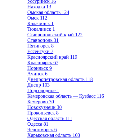
Уссурийск
16
Находка
13
Омская область
124
Омск
112
Калачинск
1
Тюкалинск
1
Ставропольский край
122
Ставрополь
31
Пятигорск
8
Ессентуки
7
Красноярский край
119
Красноярск
67
Норильск
9
Ачинск
6
Днепропетровская область
118
Днепр
103
Подгородное
1
Кемеровская область — Кузбасс
116
Кемерово
30
Новокузнецк
30
Прокопьевск
8
Одесская область
111
Одесса
81
Черноморск
6
Харьковская область
103