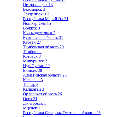
Петрозаводск
13
Беломорск
3
Лахденпохья
2
Республика Марий Эл
31
Йошкар-Ола
15
Волжск
3
Козьмодемьянск
2
Курганская область
31
Курган
27
Тамбовская область
29
Тамбов
22
Котовск
3
Мичуринск
2
Нур-Султан
29
Бишкек
28
Алматинская область
26
Каскелен
3
Талгар
3
Капшагай
3
Орловская область
26
Орел
21
Дмитровск
1
Мценск
1
Республика Северная Осетия — Алания
26