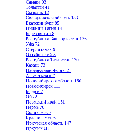
Самара
93
Тольятти
41
Сызрань
12
Свердловская область
183
Екатеринбург
85
Нижний Тагил
14
Березовский
8
Республика Башкортостан
176
Уфа
72
Стерлитамак
9
Октябрьский
8
Республика Татарстан
170
Казань
73
Набережные Челны
21
Альметьевск
7
Новосибирская область
160
Новосибирск
111
Бердск
7
Обь
2
Пермский край
151
Пермь
78
Соликамск
7
Краснокамск
6
Иркутская область
147
Иркутск
68