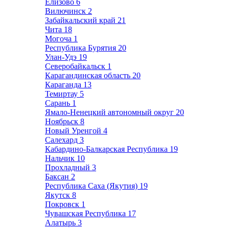
Елизово
6
Вилючинск
2
Забайкальский край
21
Чита
18
Могоча
1
Республика Бурятия
20
Улан-Удэ
19
Северобайкальск
1
Карагандинская область
20
Караганда
13
Темиртау
5
Сарань
1
Ямало-Ненецкий автономный округ
20
Ноябрьск
8
Новый Уренгой
4
Салехард
3
Кабардино-Балкарская Республика
19
Нальчик
10
Прохладный
3
Баксан
2
Республика Саха (Якутия)
19
Якутск
8
Покровск
1
Чувашская Республика
17
Алатырь
3