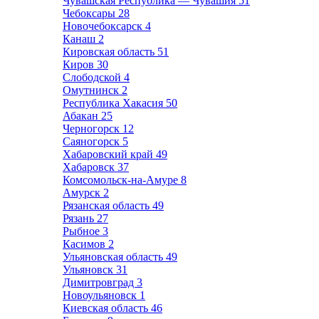
Чувашская Республика — Чувашия
51
Чебоксары
28
Новочебоксарск
4
Канаш
2
Кировская область
51
Киров
30
Слободской
4
Омутнинск
2
Республика Хакасия
50
Абакан
25
Черногорск
12
Саяногорск
5
Хабаровский край
49
Хабаровск
37
Комсомольск-на-Амуре
8
Амурск
2
Рязанская область
49
Рязань
27
Рыбное
3
Касимов
2
Ульяновская область
49
Ульяновск
31
Димитровград
3
Новоульяновск
1
Киевская область
46