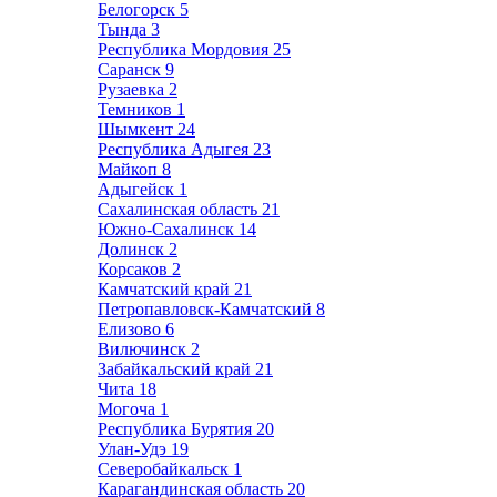
Белогорск
5
Тында
3
Республика Мордовия
25
Саранск
9
Рузаевка
2
Темников
1
Шымкент
24
Республика Адыгея
23
Майкоп
8
Адыгейск
1
Сахалинская область
21
Южно-Сахалинск
14
Долинск
2
Корсаков
2
Камчатский край
21
Петропавловск-Камчатский
8
Елизово
6
Вилючинск
2
Забайкальский край
21
Чита
18
Могоча
1
Республика Бурятия
20
Улан-Удэ
19
Северобайкальск
1
Карагандинская область
20