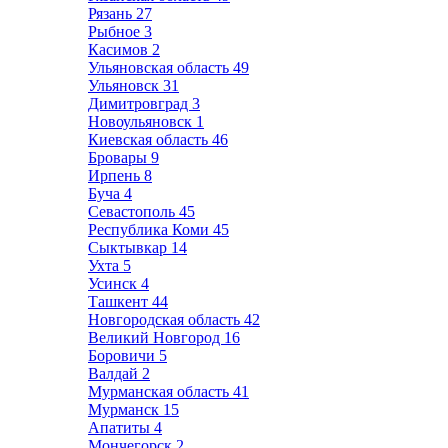
Рязань
27
Рыбное
3
Касимов
2
Ульяновская область
49
Ульяновск
31
Димитровград
3
Новоульяновск
1
Киевская область
46
Бровары
9
Ирпень
8
Буча
4
Севастополь
45
Республика Коми
45
Сыктывкар
14
Ухта
5
Усинск
4
Ташкент
44
Новгородская область
42
Великий Новгород
16
Боровичи
5
Валдай
2
Мурманская область
41
Мурманск
15
Апатиты
4
Мончегорск
2