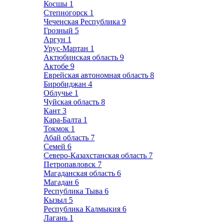
Косшы
1
Степногорск
1
Чеченская Республика
9
Грозный
5
Аргун
1
Урус-Мартан
1
Актюбинская область
9
Актобе
9
Еврейская автономная область
8
Биробиджан
4
Облучье
1
Чуйская область
8
Кант
3
Кара-Балта
1
Токмок
1
Абай область
7
Семей
6
Северо-Казахстанская область
7
Петропавловск
7
Магаданская область
6
Магадан
6
Республика Тыва
6
Кызыл
5
Республика Калмыкия
6
Лагань
1