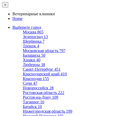
×
Ветеринарные клиники
Home
Выберите город
Москва
865
Зеленоград
13
Щербинка
7
Троицк
4
Московская область
797
Балашиха
50
Химки
40
Люберцы
38
Санкт-Петербург
451
Краснодарский край
410
Краснодар
155
Сочи
47
Новороссийск
28
Ростовская область
222
Ростов-на-Дону
109
Таганрог
16
Батайск
10
Нижегородская область
199
Нижний Новгород
101