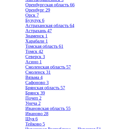
Оренбургская область
66
Оренбург
29
Орск
7
Бузулук
6
Астраханская область
64
Астрахань
47
Знаменск
1
Харабали
1
Томская область
61
Томск
42
Северск
3
Асино
1
Смоленская область
57
Смоленск
31
Вязьма
4
Сафоново
3
Брянская область
57
Брянск
39
Почеп
2
Унеча
2
Ивановская область
55
Иваново
28
Шуя
6
Тейково
5