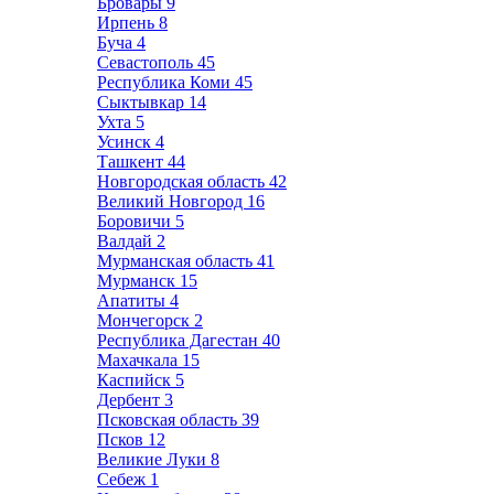
Бровары
9
Ирпень
8
Буча
4
Севастополь
45
Республика Коми
45
Сыктывкар
14
Ухта
5
Усинск
4
Ташкент
44
Новгородская область
42
Великий Новгород
16
Боровичи
5
Валдай
2
Мурманская область
41
Мурманск
15
Апатиты
4
Мончегорск
2
Республика Дагестан
40
Махачкала
15
Каспийск
5
Дербент
3
Псковская область
39
Псков
12
Великие Луки
8
Себеж
1