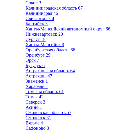
Сокол
3
Калининградская область
67
Калининград
46
Светлогорск
4
Балтийск
3
Ханты-Мансийский автономный округ
66
Нижневартовск
20
Сургут
18
Ханты-Мансийск
9
Оренбургская область
66
Оренбург
29
Орск
7
Бузулук
6
Астраханская область
64
Астрахань
47
Знаменск
1
Харабали
1
Томская область
61
Томск
42
Северск
3
Асино
1
Смоленская область
57
Смоленск
31
Вязьма
4
Сафоново
3