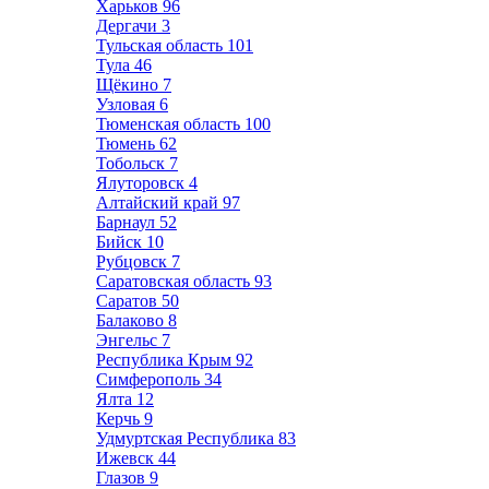
Харьков
96
Дергачи
3
Тульская область
101
Тула
46
Щёкино
7
Узловая
6
Тюменская область
100
Тюмень
62
Тобольск
7
Ялуторовск
4
Алтайский край
97
Барнаул
52
Бийск
10
Рубцовск
7
Саратовская область
93
Саратов
50
Балаково
8
Энгельс
7
Республика Крым
92
Симферополь
34
Ялта
12
Керчь
9
Удмуртская Республика
83
Ижевск
44
Глазов
9