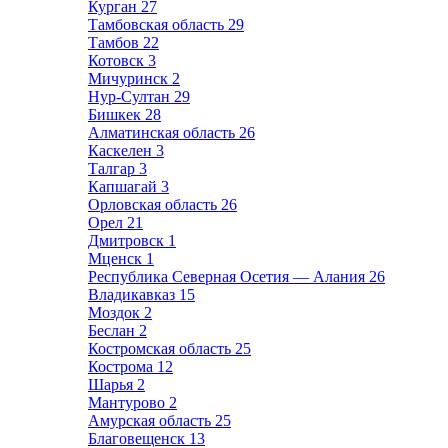
Курган
27
Тамбовская область
29
Тамбов
22
Котовск
3
Мичуринск
2
Нур-Султан
29
Бишкек
28
Алматинская область
26
Каскелен
3
Талгар
3
Капшагай
3
Орловская область
26
Орел
21
Дмитровск
1
Мценск
1
Республика Северная Осетия — Алания
26
Владикавказ
15
Моздок
2
Беслан
2
Костромская область
25
Кострома
12
Шарья
2
Мантурово
2
Амурская область
25
Благовещенск
13