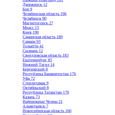
Дзержинск
12
Бор
9
Челябинская область
196
Челябинск
90
Магнитогорск
27
Миасс
15
Киев
190
Самарская область
189
Самара
93
Тольятти
41
Сызрань
12
Свердловская область
183
Екатеринбург
85
Нижний Тагил
14
Березовский
8
Республика Башкортостан
176
Уфа
72
Стерлитамак
9
Октябрьский
8
Республика Татарстан
170
Казань
73
Набережные Челны
21
Альметьевск
7
Новосибирская область
160