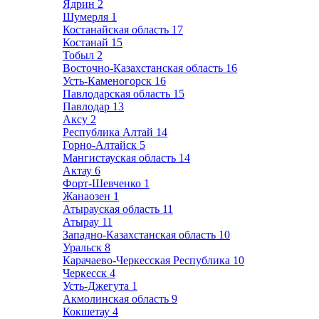
Ядрин
2
Шумерля
1
Костанайская область
17
Костанай
15
Тобыл
2
Восточно-Казахстанская область
16
Усть-Каменогорск
16
Павлодарская область
15
Павлодар
13
Аксу
2
Республика Алтай
14
Горно-Алтайск
5
Мангистауская область
14
Актау
6
Форт-Шевченко
1
Жанаозен
1
Атырауская область
11
Атырау
11
Западно-Казахстанская область
10
Уральск
8
Карачаево-Черкесская Республика
10
Черкесск
4
Усть-Джегута
1
Акмолинская область
9
Кокшетау
4