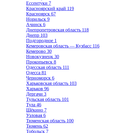
Ессентуки
7
Красноярский край
119
Красноярск
67
Норильск
9
Ачинск
6
Днепропетровская область
118
Днепр
103
Подгородное
1
Кемеровская область — Кузбасс
116
Кемерово
30
Новокузнецк
30
Прокопьевск
8
Одесская область
111
Одесса
81
Черноморск
6
Харьковская область
103
Харьков
96
Дергачи
3
Тульская область
101
Тула
46
Щёкино
7
Узловая
6
Тюменская область
100
Тюмень
62
Тобольск
7