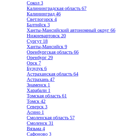
Сокол
3
Калининградская область
67
Калининград
46
Светлогорск
4
Балтийск
3
Ханты-Мансийский автономный округ
66
Нижневартовск
20
Сургут
18
Ханты-Мансийск
9
Оренбургская область
66
Оренбург
29
Орск
7
Бузулук
6
Астраханская область
64
Астрахань
47
Знаменск
1
Харабали
1
Томская область
61
Томск
42
Северск
3
Асино
1
Смоленская область
57
Смоленск
31
Вязьма
4
Сафоново
3