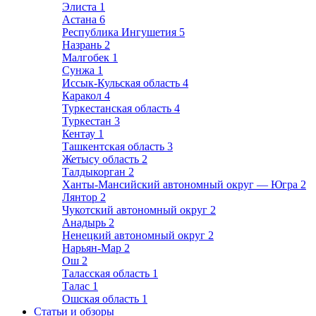
Элиста
1
Астана
6
Республика Ингушетия
5
Назрань
2
Малгобек
1
Сунжа
1
Иссык-Кульская область
4
Каракол
4
Туркестанская область
4
Туркестан
3
Кентау
1
Ташкентская область
3
Жетысу область
2
Талдыкорган
2
Ханты-Мансийский автономный округ — Югра
2
Лянтор
2
Чукотский автономный округ
2
Анадырь
2
Ненецкий автономный округ
2
Нарьян-Мар
2
Ош
2
Таласская область
1
Талас
1
Ошская область
1
Статьи и обзоры