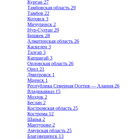
Курган
27
Тамбовская область
29
Тамбов
22
Котовск
3
Мичуринск
2
Нур-Султан
29
Бишкек
28
Алматинская область
26
Каскелен
3
Талгар
3
Капшагай
3
Орловская область
26
Орел
21
Дмитровск
1
Мценск
1
Республика Северная Осетия — Алания
26
Владикавказ
15
Моздок
2
Беслан
2
Костромская область
25
Кострома
12
Шарья
2
Мантурово
2
Амурская область
25
Благовещенск
13