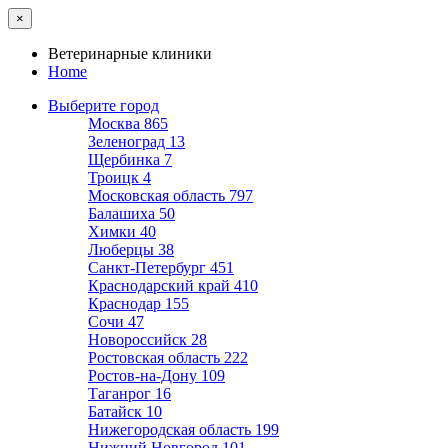
×
Ветеринарные клиники
Home
Выберите город
Москва
865
Зеленоград
13
Щербинка
7
Троицк
4
Московская область
797
Балашиха
50
Химки
40
Люберцы
38
Санкт-Петербург
451
Краснодарский край
410
Краснодар
155
Сочи
47
Новороссийск
28
Ростовская область
222
Ростов-на-Дону
109
Таганрог
16
Батайск
10
Нижегородская область
199
Нижний Новгород
101