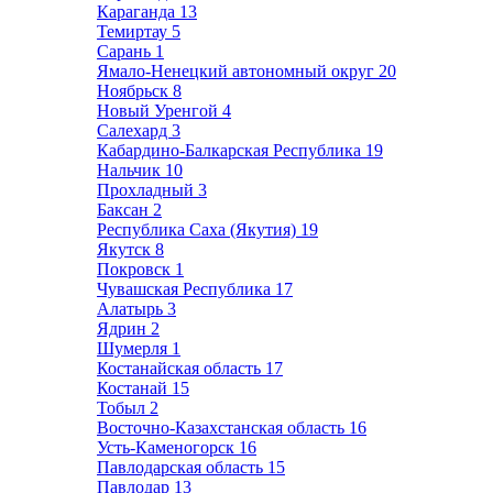
Караганда
13
Темиртау
5
Сарань
1
Ямало-Ненецкий автономный округ
20
Ноябрьск
8
Новый Уренгой
4
Салехард
3
Кабардино-Балкарская Республика
19
Нальчик
10
Прохладный
3
Баксан
2
Республика Саха (Якутия)
19
Якутск
8
Покровск
1
Чувашская Республика
17
Алатырь
3
Ядрин
2
Шумерля
1
Костанайская область
17
Костанай
15
Тобыл
2
Восточно-Казахстанская область
16
Усть-Каменогорск
16
Павлодарская область
15
Павлодар
13