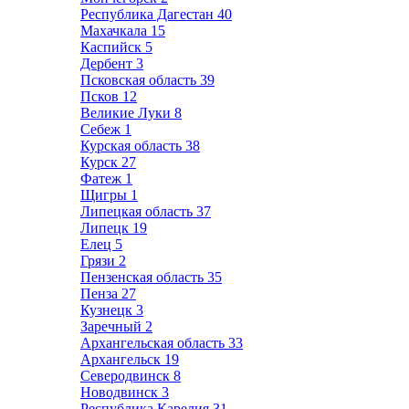
Республика Дагестан
40
Махачкала
15
Каспийск
5
Дербент
3
Псковская область
39
Псков
12
Великие Луки
8
Себеж
1
Курская область
38
Курск
27
Фатеж
1
Щигры
1
Липецкая область
37
Липецк
19
Елец
5
Грязи
2
Пензенская область
35
Пенза
27
Кузнецк
3
Заречный
2
Архангельская область
33
Архангельск
19
Северодвинск
8
Новодвинск
3
Республика Карелия
31