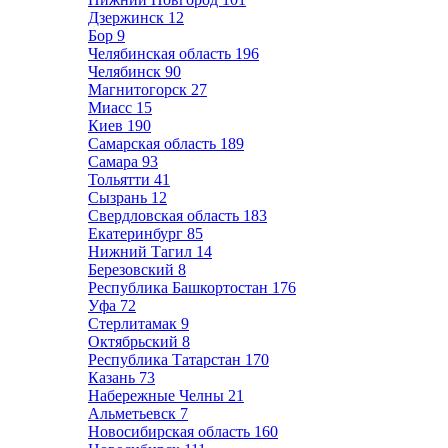
Дзержинск
12
Бор
9
Челябинская область
196
Челябинск
90
Магнитогорск
27
Миасс
15
Киев
190
Самарская область
189
Самара
93
Тольятти
41
Сызрань
12
Свердловская область
183
Екатеринбург
85
Нижний Тагил
14
Березовский
8
Республика Башкортостан
176
Уфа
72
Стерлитамак
9
Октябрьский
8
Республика Татарстан
170
Казань
73
Набережные Челны
21
Альметьевск
7
Новосибирская область
160