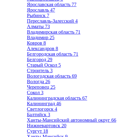
Ярославская область
77
Ярославль
47
Рыбинск
7
Переславль-Залесский
4
Алматы
73
Владимирская область
71
Владимир
25
Ковров
8
Александров
8
Белгородская область
71
Белгород
29
Старый Оскол
5
Строитель
3
Вологодская область
69
Вологда
26
Череповец
25
Сокол
3
Калининградская область
67
Калининград
46
Светлогорск
4
Балтийск
3
Ханты-Мансийский автономный округ
66
Нижневартовск
20
Сургут
18
Ханты-Мансийск
9