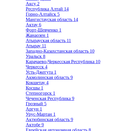
Аксу
2
Республика Алтай
14
Горно-Алтайск
5
Мангистауская область
14
Актау
6
Форт-Шевченко
1
Жанаозен
1
Атырауская область
11
Атырау
11
Западно-Казахстанская область
10
Уральск
8
Карачаево-Черкесская Республика
10
Черкесск
4
Усть-Джегута
1
Акмолинская область
9
Кокшетау
4
Косшы
1
Степногорск
1
Чеченская Республика
9
Грозный
5
Аргун
1
Урус-Мартан
1
Актюбинская область
9
Актобе
9
Еврейская автономная область
8