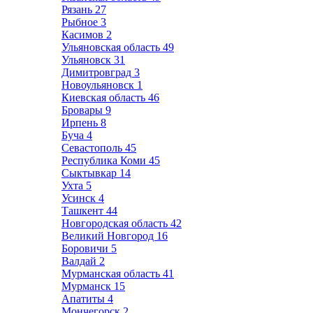
Рязань
27
Рыбное
3
Касимов
2
Ульяновская область
49
Ульяновск
31
Димитровград
3
Новоульяновск
1
Киевская область
46
Бровары
9
Ирпень
8
Буча
4
Севастополь
45
Республика Коми
45
Сыктывкар
14
Ухта
5
Усинск
4
Ташкент
44
Новгородская область
42
Великий Новгород
16
Боровичи
5
Валдай
2
Мурманская область
41
Мурманск
15
Апатиты
4
Мончегорск
2