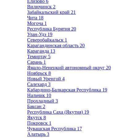
Елизово
6
Вилючинск
2
Забайкальский край
21
Чита
18
Могоча
1
Республика Бурятия
20
Улан-Удэ
19
Северобайкальск
1
Карагандинская область
20
Караганда
13
Темиртау
5
Сарань
1
Ямало-Ненецкий автономный округ
20
Ноябрьск
8
Новый Уренгой
4
Салехард
3
Кабардино-Балкарская Республика
19
Нальчик
10
Прохладный
3
Баксан
2
Республика Саха (Якутия)
19
Якутск
8
Покровск
1
Чувашская Республика
17
Алатырь
3