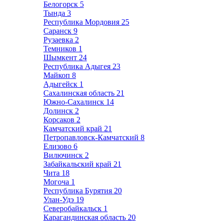
Белогорск
5
Тында
3
Республика Мордовия
25
Саранск
9
Рузаевка
2
Темников
1
Шымкент
24
Республика Адыгея
23
Майкоп
8
Адыгейск
1
Сахалинская область
21
Южно-Сахалинск
14
Долинск
2
Корсаков
2
Камчатский край
21
Петропавловск-Камчатский
8
Елизово
6
Вилючинск
2
Забайкальский край
21
Чита
18
Могоча
1
Республика Бурятия
20
Улан-Удэ
19
Северобайкальск
1
Карагандинская область
20