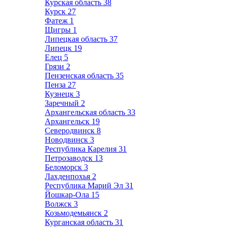
Курская область
38
Курск
27
Фатеж
1
Щигры
1
Липецкая область
37
Липецк
19
Елец
5
Грязи
2
Пензенская область
35
Пенза
27
Кузнецк
3
Заречный
2
Архангельская область
33
Архангельск
19
Северодвинск
8
Новодвинск
3
Республика Карелия
31
Петрозаводск
13
Беломорск
3
Лахденпохья
2
Республика Марий Эл
31
Йошкар-Ола
15
Волжск
3
Козьмодемьянск
2
Курганская область
31