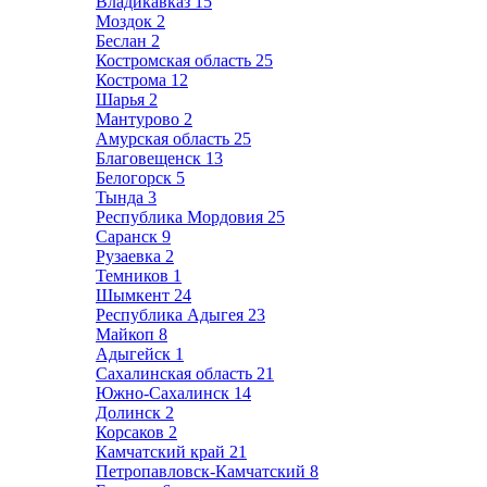
Владикавказ
15
Моздок
2
Беслан
2
Костромская область
25
Кострома
12
Шарья
2
Мантурово
2
Амурская область
25
Благовещенск
13
Белогорск
5
Тында
3
Республика Мордовия
25
Саранск
9
Рузаевка
2
Темников
1
Шымкент
24
Республика Адыгея
23
Майкоп
8
Адыгейск
1
Сахалинская область
21
Южно-Сахалинск
14
Долинск
2
Корсаков
2
Камчатский край
21
Петропавловск-Камчатский
8