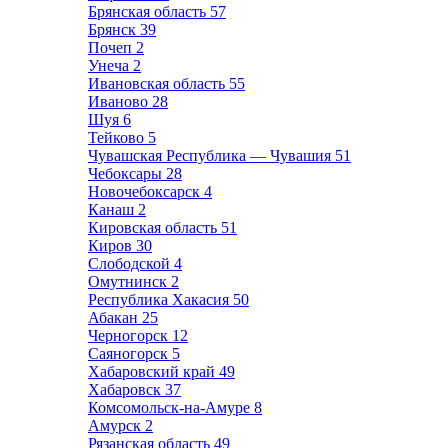
Брянская область
57
Брянск
39
Почеп
2
Унеча
2
Ивановская область
55
Иваново
28
Шуя
6
Тейково
5
Чувашская Республика — Чувашия
51
Чебоксары
28
Новочебоксарск
4
Канаш
2
Кировская область
51
Киров
30
Слободской
4
Омутнинск
2
Республика Хакасия
50
Абакан
25
Черногорск
12
Саяногорск
5
Хабаровский край
49
Хабаровск
37
Комсомольск-на-Амуре
8
Амурск
2
Рязанская область
49