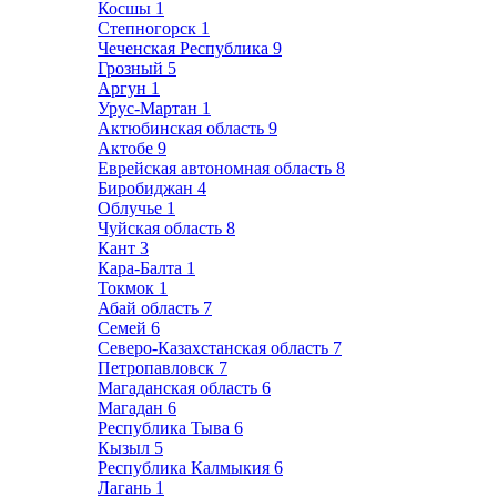
Косшы
1
Степногорск
1
Чеченская Республика
9
Грозный
5
Аргун
1
Урус-Мартан
1
Актюбинская область
9
Актобе
9
Еврейская автономная область
8
Биробиджан
4
Облучье
1
Чуйская область
8
Кант
3
Кара-Балта
1
Токмок
1
Абай область
7
Семей
6
Северо-Казахстанская область
7
Петропавловск
7
Магаданская область
6
Магадан
6
Республика Тыва
6
Кызыл
5
Республика Калмыкия
6
Лагань
1