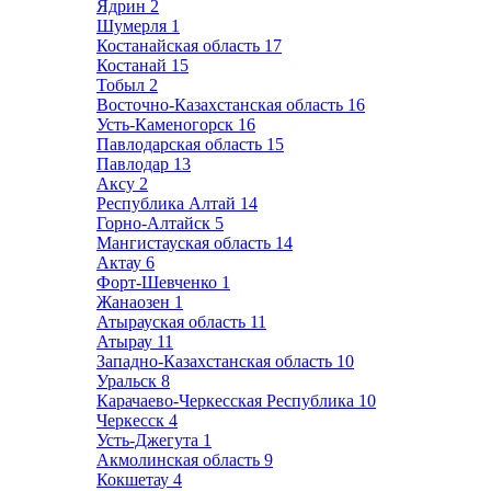
Ядрин
2
Шумерля
1
Костанайская область
17
Костанай
15
Тобыл
2
Восточно-Казахстанская область
16
Усть-Каменогорск
16
Павлодарская область
15
Павлодар
13
Аксу
2
Республика Алтай
14
Горно-Алтайск
5
Мангистауская область
14
Актау
6
Форт-Шевченко
1
Жанаозен
1
Атырауская область
11
Атырау
11
Западно-Казахстанская область
10
Уральск
8
Карачаево-Черкесская Республика
10
Черкесск
4
Усть-Джегута
1
Акмолинская область
9
Кокшетау
4