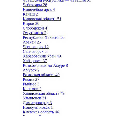
Чувашская Республика — Чувашия
51
Чебоксары
28
Новочебоксарск
4
Канаш
2
Кировская область
51
Киров
30
Слободской
4
Омутнинск
2
Республика Хакасия
50
Абакан
25
Черногорск
12
Саяногорск
5
Хабаровский край
49
Хабаровск
37
Комсомольск-на-Амуре
8
Амурск
2
Рязанская область
49
Рязань
27
Рыбное
3
Касимов
2
Ульяновская область
49
Ульяновск
31
Димитровград
3
Новоульяновск
1
Киевская область
46