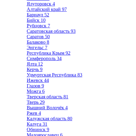
Ялуторовск
4
Алтайский край
97
Барнаул
52
Бийск
10
Рубцовск
7
Саратовская область
93
Саратов
50
Балаково
8
Энгельс
7
Республика Крым
92
Симферополь
34
Ялта
12
Керчь
9
Удмуртская Республика
83
Ижевск
44
Глазов
9
Можга
6
Тверская область
81
Тверь
29
Вышний Волочёк
4
Ржев
4
Калужская область
80
Калуга
31
Обнинск
9
Малоярославец
6