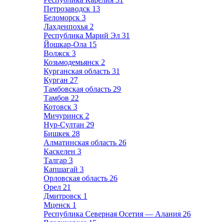
Петрозаводск
13
Беломорск
3
Лахденпохья
2
Республика Марий Эл
31
Йошкар-Ола
15
Волжск
3
Козьмодемьянск
2
Курганская область
31
Курган
27
Тамбовская область
29
Тамбов
22
Котовск
3
Мичуринск
2
Нур-Султан
29
Бишкек
28
Алматинская область
26
Каскелен
3
Талгар
3
Капшагай
3
Орловская область
26
Орел
21
Дмитровск
1
Мценск
1
Республика Северная Осетия — Алания
26