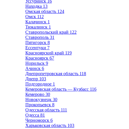
Уссурийск
16
Находка
13
Омская область
124
Омск
112
Калачинск
1
Тюкалинск
1
Ставропольский край
122
Ставрополь
31
Пятигорск
8
Ессентуки
7
Красноярский край
119
Красноярск
67
Норильск
9
Ачинск
6
Днепропетровская область
118
Днепр
103
Подгородное
1
Кемеровская область — Кузбасс
116
Кемерово
30
Новокузнецк
30
Прокопьевск
8
Одесская область
111
Одесса
81
Черноморск
6
Харьковская область
103