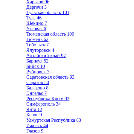
Харьков
96
Дергачи
3
Тульская область
101
Тула
46
Щёкино
7
Узловая
6
Тюменская область
100
Тюмень
62
Тобольск
7
Ялуторовск
4
Алтайский край
97
Барнаул
52
Бийск
10
Рубцовск
7
Саратовская область
93
Саратов
50
Балаково
8
Энгельс
7
Республика Крым
92
Симферополь
34
Ялта
12
Керчь
9
Удмуртская Республика
83
Ижевск
44
Глазов
9