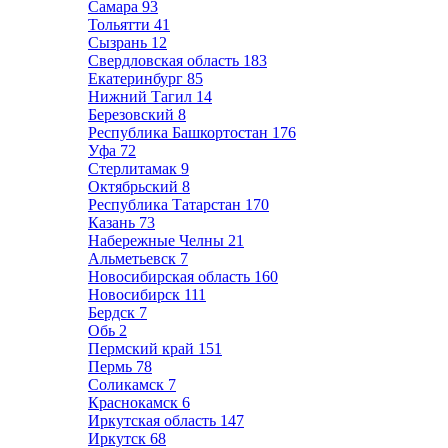
Самара
93
Тольятти
41
Сызрань
12
Свердловская область
183
Екатеринбург
85
Нижний Тагил
14
Березовский
8
Республика Башкортостан
176
Уфа
72
Стерлитамак
9
Октябрьский
8
Республика Татарстан
170
Казань
73
Набережные Челны
21
Альметьевск
7
Новосибирская область
160
Новосибирск
111
Бердск
7
Обь
2
Пермский край
151
Пермь
78
Соликамск
7
Краснокамск
6
Иркутская область
147
Иркутск
68