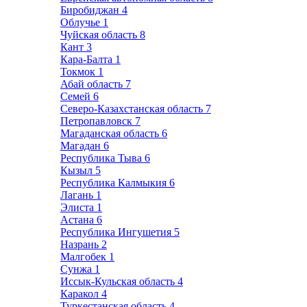
Биробиджан
4
Облучье
1
Чуйская область
8
Кант
3
Кара-Балта
1
Токмок
1
Абай область
7
Семей
6
Северо-Казахстанская область
7
Петропавловск
7
Магаданская область
6
Магадан
6
Республика Тыва
6
Кызыл
5
Республика Калмыкия
6
Лагань
1
Элиста
1
Астана
6
Республика Ингушетия
5
Назрань
2
Малгобек
1
Сунжа
1
Иссык-Кульская область
4
Каракол
4
Туркестанская область
4