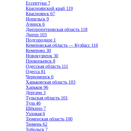
Ессентуки
7
Красноярский край
119
Красноярск
67
Норильск
9
Ачинск
6
Днепропетровская область
118
Днепр
103
Подгородное
1
Кемеровская область — Кузбасс
116
Кемерово
30
Новокузнецк
30
Прокопьевск
8
Одесская область
111
Одесса
81
Черноморск
6
Харьковская область
103
Харьков
96
Дергачи
3
Тульская область
101
Тула
46
Щёкино
7
Узловая
6
Тюменская область
100
Тюмень
62
Тобольск
7