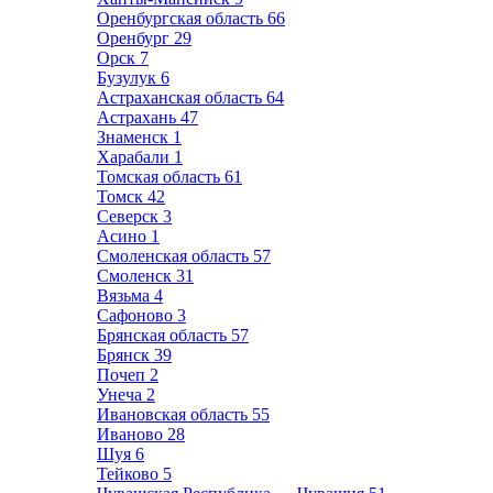
Оренбургская область
66
Оренбург
29
Орск
7
Бузулук
6
Астраханская область
64
Астрахань
47
Знаменск
1
Харабали
1
Томская область
61
Томск
42
Северск
3
Асино
1
Смоленская область
57
Смоленск
31
Вязьма
4
Сафоново
3
Брянская область
57
Брянск
39
Почеп
2
Унеча
2
Ивановская область
55
Иваново
28
Шуя
6
Тейково
5