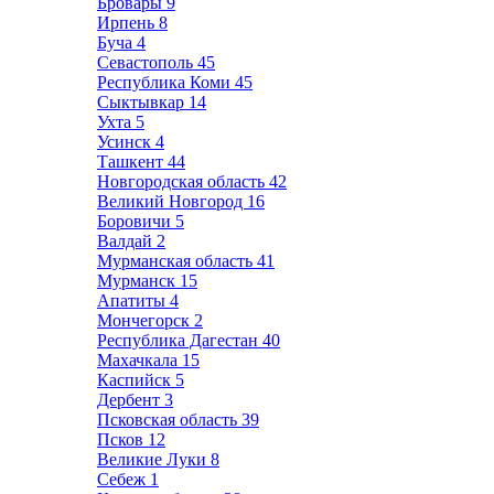
Бровары
9
Ирпень
8
Буча
4
Севастополь
45
Республика Коми
45
Сыктывкар
14
Ухта
5
Усинск
4
Ташкент
44
Новгородская область
42
Великий Новгород
16
Боровичи
5
Валдай
2
Мурманская область
41
Мурманск
15
Апатиты
4
Мончегорск
2
Республика Дагестан
40
Махачкала
15
Каспийск
5
Дербент
3
Псковская область
39
Псков
12
Великие Луки
8
Себеж
1