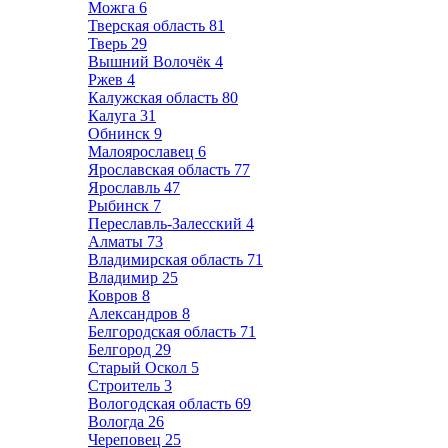
Можга
6
Тверская область
81
Тверь
29
Вышний Волочёк
4
Ржев
4
Калужская область
80
Калуга
31
Обнинск
9
Малоярославец
6
Ярославская область
77
Ярославль
47
Рыбинск
7
Переславль-Залесский
4
Алматы
73
Владимирская область
71
Владимир
25
Ковров
8
Александров
8
Белгородская область
71
Белгород
29
Старый Оскол
5
Строитель
3
Вологодская область
69
Вологда
26
Череповец
25