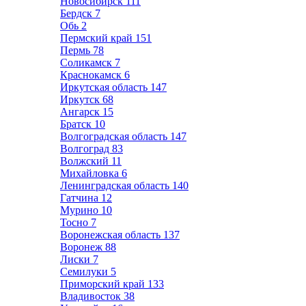
Новосибирск
111
Бердск
7
Обь
2
Пермский край
151
Пермь
78
Соликамск
7
Краснокамск
6
Иркутская область
147
Иркутск
68
Ангарск
15
Братск
10
Волгоградская область
147
Волгоград
83
Волжский
11
Михайловка
6
Ленинградская область
140
Гатчина
12
Мурино
10
Тосно
7
Воронежская область
137
Воронеж
88
Лиски
7
Семилуки
5
Приморский край
133
Владивосток
38