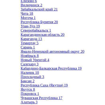
Елизово
6
Вилючинск
2
Забайкальский край
21
Чита
18
Могоча
1
Республика Бурятия
20
Улан-Удэ
19
Северобайкальск
1
Карагандинская область
20
Караганда
13
Темиртау
5
Сарань
1
Ямало-Ненецкий автономный округ
20
Ноябрьск
8
Новый Уренгой
4
Салехард
3
Кабардино-Балкарская Республика
19
Нальчик
10
Прохладный
3
Баксан
2
Республика Саха (Якутия)
19
Якутск
8
Покровск
1
Чувашская Республика
17
Алатырь
3