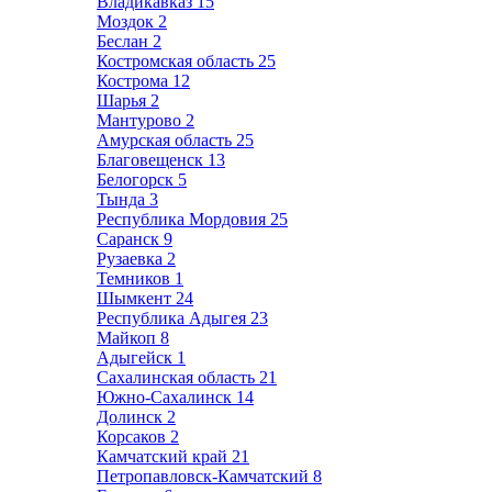
Владикавказ
15
Моздок
2
Беслан
2
Костромская область
25
Кострома
12
Шарья
2
Мантурово
2
Амурская область
25
Благовещенск
13
Белогорск
5
Тында
3
Республика Мордовия
25
Саранск
9
Рузаевка
2
Темников
1
Шымкент
24
Республика Адыгея
23
Майкоп
8
Адыгейск
1
Сахалинская область
21
Южно-Сахалинск
14
Долинск
2
Корсаков
2
Камчатский край
21
Петропавловск-Камчатский
8