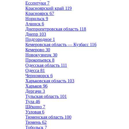
Ессентуки
7
Красноярский край
119
Красноярск
67
Норильск
9
Ачинск
6
Днепропетровская область
118
Днепр
103
Подгородное
1
Кемеровская область — Кузбасс
116
Кемерово
30
Новокузнецк
30
Прокопьевск
8
Одесская область
111
Одесса
81
Черноморск
6
Харьковская область
103
Харьков
96
Дергачи
3
Тульская область
101
Тула
46
Щёкино
7
Узловая
6
Тюменская область
100
Тюмень
62
Тобольск
7