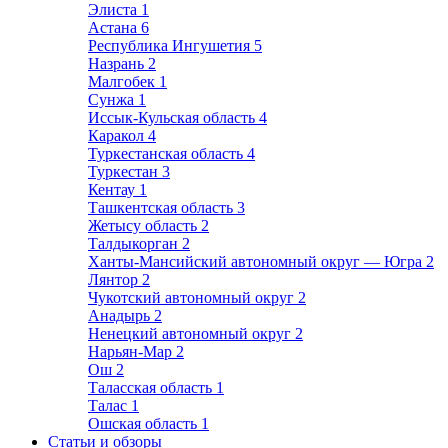
Элиста
1
Астана
6
Республика Ингушетия
5
Назрань
2
Малгобек
1
Сунжа
1
Иссык-Кульская область
4
Каракол
4
Туркестанская область
4
Туркестан
3
Кентау
1
Ташкентская область
3
Жетысу область
2
Талдыкорган
2
Ханты-Мансийский автономный округ — Югра
2
Лянтор
2
Чукотский автономный округ
2
Анадырь
2
Ненецкий автономный округ
2
Нарьян-Мар
2
Ош
2
Таласская область
1
Талас
1
Ошская область
1
Статьи и обзоры