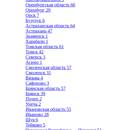
Оренбургская область
66
Оренбург
29
Орск
7
Бузулук
6
Астраханская область
64
Астрахань
47
Знаменск
1
Харабали
1
Томская область
61
Томск
42
Северск
3
Асино
1
Смоленская область
57
Смоленск
31
Вязьма
4
Сафоново
3
Брянская область
57
Брянск
39
Почеп
2
Унеча
2
Ивановская область
55
Иваново
28
Шуя
6
Тейково
5