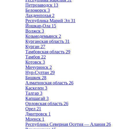
Петрозаводск
13
Беломорск
3
Лахденпохья
2
Республика Марий Эл
31
Йошкар-Ола
15
Волжск
3
Козьмодемьянск
2
Курганская область
31
Курган
27
Тамбовская область
29
Тамбов
22
Котовск
3
Мичуринск
2
Нур-Султан
29
Бишкек
28
Алматинская область
26
Каскелен
3
Талгар
3
Капшагай
3
Орловская область
26
Орел
21
Дмитровск
1
Мценск
1
Республика Северная Осетия — Алания
26