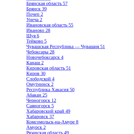
Брянская область
57
Брянск
39
Почеп
2
Унеча
2
Ивановская область
55
Иваново
28
Шуя
6
Тейково
5
Чувашская Республика — Чувашия
51
Чебоксары
28
Новочебоксарск
4
Канаш
2
Кировская область
51
Киров
30
Слободской
4
Омутнинск
2
Республика Хакасия
50
Абакан
25
Черногорск
12
Саяногорск
5
Хабаровский край
49
Хабаровск
37
Комсомольск-на-Амуре
8
Амурск
2
Рязанская область
49