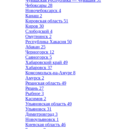
Чувашская Республика — Чувашия
51
Чебоксары
28
Новочебоксарск
4
Канаш
2
Кировская область
51
Киров
30
Слободской
4
Омутнинск
2
Республика Хакасия
50
Абакан
25
Черногорск
12
Саяногорск
5
Хабаровский край
49
Хабаровск
37
Комсомольск-на-Амуре
8
Амурск
2
Рязанская область
49
Рязань
27
Рыбное
3
Касимов
2
Ульяновская область
49
Ульяновск
31
Димитровград
3
Новоульяновск
1
Киевская область
46