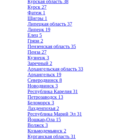
Курская область
38
Курск
27
Фатеж
1
Щигры
1
Липецкая область
37
Липецк
19
Елец
5
Грязи
2
Пензенская область
35
Пенза
27
Кузнецк
3
Заречный
2
Архангельская область
33
Архангельск
19
Северодвинск
8
Новодвинск
3
Республика Карелия
31
Петрозаводск
13
Беломорск
3
Лахденпохья
2
Республика Марий Эл
31
Йошкар-Ола
15
Волжск
3
Козьмодемьянск
2
Курганская область
31