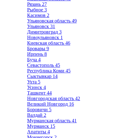
Рязань
27
Рыбное
3
Касимов
2
Ульяновская область
49
Ульяновск
31
Димитровград
3
Новоульяновск
1
Киевская область
46
Бровары
9
Ирпень
8
Буча
4
Севастополь
45
Республика Коми
45
Сыктывкар
14
Ухта
5
Усинск
4
Ташкент
44
Новгородская область
42
Великий Новгород
16
Боровичи
5
Валдай
2
Мурманская область
41
Мурманск
15
Апатиты
4
Мончегорск
2