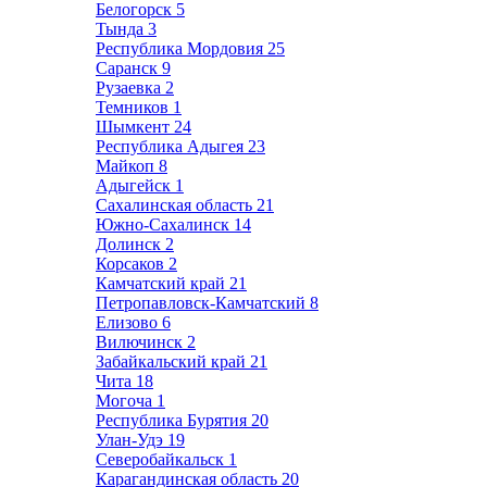
Белогорск
5
Тында
3
Республика Мордовия
25
Саранск
9
Рузаевка
2
Темников
1
Шымкент
24
Республика Адыгея
23
Майкоп
8
Адыгейск
1
Сахалинская область
21
Южно-Сахалинск
14
Долинск
2
Корсаков
2
Камчатский край
21
Петропавловск-Камчатский
8
Елизово
6
Вилючинск
2
Забайкальский край
21
Чита
18
Могоча
1
Республика Бурятия
20
Улан-Удэ
19
Северобайкальск
1
Карагандинская область
20