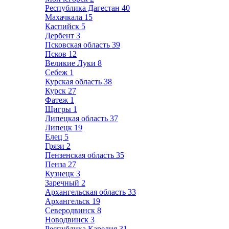
Республика Дагестан
40
Махачкала
15
Каспийск
5
Дербент
3
Псковская область
39
Псков
12
Великие Луки
8
Себеж
1
Курская область
38
Курск
27
Фатеж
1
Щигры
1
Липецкая область
37
Липецк
19
Елец
5
Грязи
2
Пензенская область
35
Пенза
27
Кузнецк
3
Заречный
2
Архангельская область
33
Архангельск
19
Северодвинск
8
Новодвинск
3
Республика Карелия
31