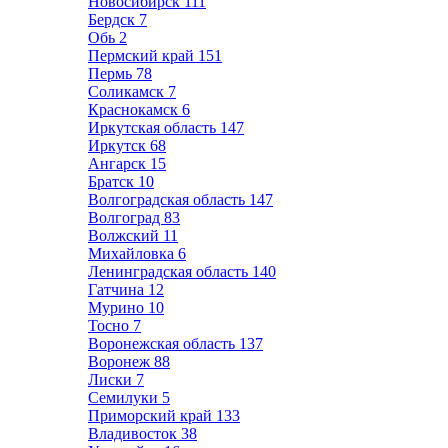
Новосибирск
111
Бердск
7
Обь
2
Пермский край
151
Пермь
78
Соликамск
7
Краснокамск
6
Иркутская область
147
Иркутск
68
Ангарск
15
Братск
10
Волгоградская область
147
Волгоград
83
Волжский
11
Михайловка
6
Ленинградская область
140
Гатчина
12
Мурино
10
Тосно
7
Воронежская область
137
Воронеж
88
Лиски
7
Семилуки
5
Приморский край
133
Владивосток
38