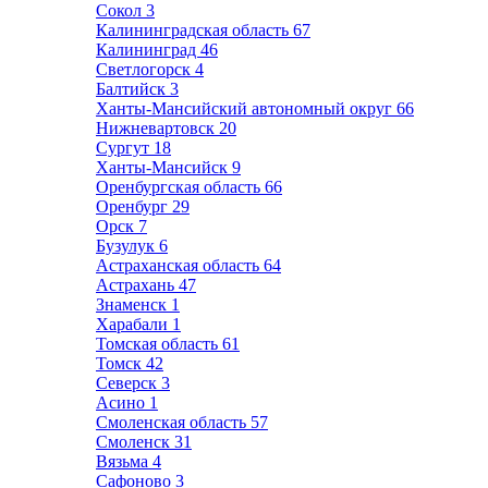
Сокол
3
Калининградская область
67
Калининград
46
Светлогорск
4
Балтийск
3
Ханты-Мансийский автономный округ
66
Нижневартовск
20
Сургут
18
Ханты-Мансийск
9
Оренбургская область
66
Оренбург
29
Орск
7
Бузулук
6
Астраханская область
64
Астрахань
47
Знаменск
1
Харабали
1
Томская область
61
Томск
42
Северск
3
Асино
1
Смоленская область
57
Смоленск
31
Вязьма
4
Сафоново
3