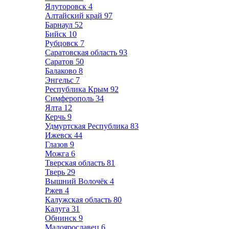
Ялуторовск
4
Алтайский край
97
Барнаул
52
Бийск
10
Рубцовск
7
Саратовская область
93
Саратов
50
Балаково
8
Энгельс
7
Республика Крым
92
Симферополь
34
Ялта
12
Керчь
9
Удмуртская Республика
83
Ижевск
44
Глазов
9
Можга
6
Тверская область
81
Тверь
29
Вышний Волочёк
4
Ржев
4
Калужская область
80
Калуга
31
Обнинск
9
Малоярославец
6