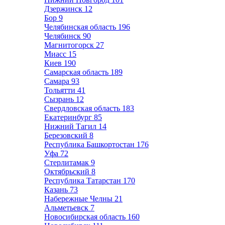
Дзержинск
12
Бор
9
Челябинская область
196
Челябинск
90
Магнитогорск
27
Миасс
15
Киев
190
Самарская область
189
Самара
93
Тольятти
41
Сызрань
12
Свердловская область
183
Екатеринбург
85
Нижний Тагил
14
Березовский
8
Республика Башкортостан
176
Уфа
72
Стерлитамак
9
Октябрьский
8
Республика Татарстан
170
Казань
73
Набережные Челны
21
Альметьевск
7
Новосибирская область
160