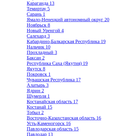
Караганда
13
Темиртау
5
Сарань
1
Ямало-Ненецкий автономный округ
20
Ноябрьск
8
Новый Уренгой
4
Салехард
3
Кабардино-Балкарская Республика
19
Нальчик
10
Прохладный
3
Баксан
2
Республика Саха (Якутия)
19
Якутск
8
Покровск
1
Чувашская Республика
17
Алатырь
3
Ядрин
2
Шумерля
1
Костанайская область
17
Костанай
15
Тобыл
2
Восточно-Казахстанская область
16
Усть-Каменогорск
16
Павлодарская область
15
Павлодар
13