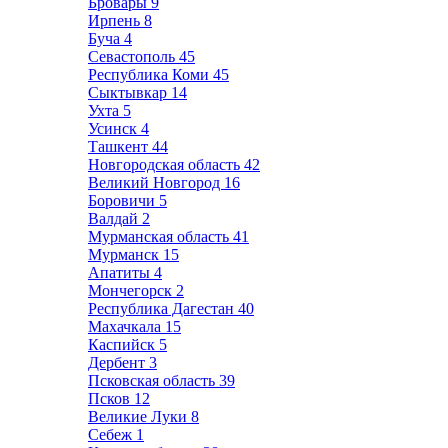
Бровары
9
Ирпень
8
Буча
4
Севастополь
45
Республика Коми
45
Сыктывкар
14
Ухта
5
Усинск
4
Ташкент
44
Новгородская область
42
Великий Новгород
16
Боровичи
5
Валдай
2
Мурманская область
41
Мурманск
15
Апатиты
4
Мончегорск
2
Республика Дагестан
40
Махачкала
15
Каспийск
5
Дербент
3
Псковская область
39
Псков
12
Великие Луки
8
Себеж
1