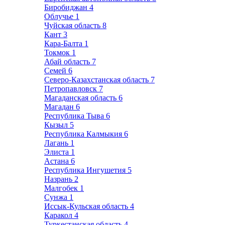
Биробиджан
4
Облучье
1
Чуйская область
8
Кант
3
Кара-Балта
1
Токмок
1
Абай область
7
Семей
6
Северо-Казахстанская область
7
Петропавловск
7
Магаданская область
6
Магадан
6
Республика Тыва
6
Кызыл
5
Республика Калмыкия
6
Лагань
1
Элиста
1
Астана
6
Республика Ингушетия
5
Назрань
2
Малгобек
1
Сунжа
1
Иссык-Кульская область
4
Каракол
4
Туркестанская область
4