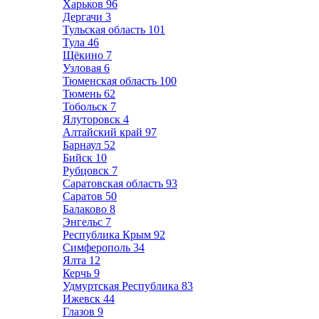
Харьков
96
Дергачи
3
Тульская область
101
Тула
46
Щёкино
7
Узловая
6
Тюменская область
100
Тюмень
62
Тобольск
7
Ялуторовск
4
Алтайский край
97
Барнаул
52
Бийск
10
Рубцовск
7
Саратовская область
93
Саратов
50
Балаково
8
Энгельс
7
Республика Крым
92
Симферополь
34
Ялта
12
Керчь
9
Удмуртская Республика
83
Ижевск
44
Глазов
9