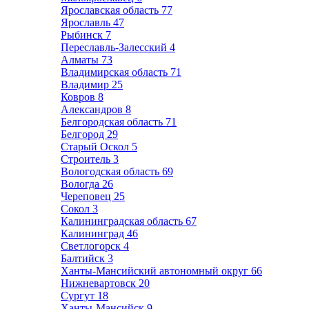
Ярославская область
77
Ярославль
47
Рыбинск
7
Переславль-Залесский
4
Алматы
73
Владимирская область
71
Владимир
25
Ковров
8
Александров
8
Белгородская область
71
Белгород
29
Старый Оскол
5
Строитель
3
Вологодская область
69
Вологда
26
Череповец
25
Сокол
3
Калининградская область
67
Калининград
46
Светлогорск
4
Балтийск
3
Ханты-Мансийский автономный округ
66
Нижневартовск
20
Сургут
18
Ханты-Мансийск
9