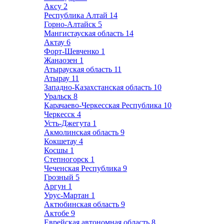
Аксу
2
Республика Алтай
14
Горно-Алтайск
5
Мангистауская область
14
Актау
6
Форт-Шевченко
1
Жанаозен
1
Атырауская область
11
Атырау
11
Западно-Казахстанская область
10
Уральск
8
Карачаево-Черкесская Республика
10
Черкесск
4
Усть-Джегута
1
Акмолинская область
9
Кокшетау
4
Косшы
1
Степногорск
1
Чеченская Республика
9
Грозный
5
Аргун
1
Урус-Мартан
1
Актюбинская область
9
Актобе
9
Еврейская автономная область
8