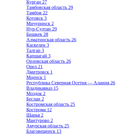
Курган
27
Тамбовская область
29
Тамбов
22
Котовск
3
Мичуринск
2
Нур-Султан
29
Бишкек
28
Алматинская область
26
Каскелен
3
Талгар
3
Капшагай
3
Орловская область
26
Орел
21
Дмитровск
1
Мценск
1
Республика Северная Осетия — Алания
26
Владикавказ
15
Моздок
2
Беслан
2
Костромская область
25
Кострома
12
Шарья
2
Мантурово
2
Амурская область
25
Благовещенск
13