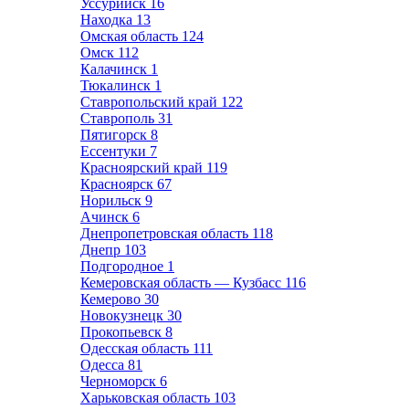
Уссурийск
16
Находка
13
Омская область
124
Омск
112
Калачинск
1
Тюкалинск
1
Ставропольский край
122
Ставрополь
31
Пятигорск
8
Ессентуки
7
Красноярский край
119
Красноярск
67
Норильск
9
Ачинск
6
Днепропетровская область
118
Днепр
103
Подгородное
1
Кемеровская область — Кузбасс
116
Кемерово
30
Новокузнецк
30
Прокопьевск
8
Одесская область
111
Одесса
81
Черноморск
6
Харьковская область
103