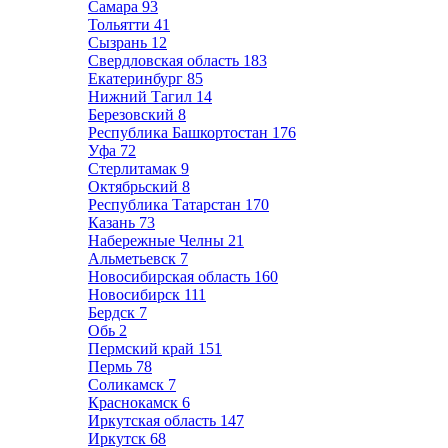
Самара
93
Тольятти
41
Сызрань
12
Свердловская область
183
Екатеринбург
85
Нижний Тагил
14
Березовский
8
Республика Башкортостан
176
Уфа
72
Стерлитамак
9
Октябрьский
8
Республика Татарстан
170
Казань
73
Набережные Челны
21
Альметьевск
7
Новосибирская область
160
Новосибирск
111
Бердск
7
Обь
2
Пермский край
151
Пермь
78
Соликамск
7
Краснокамск
6
Иркутская область
147
Иркутск
68