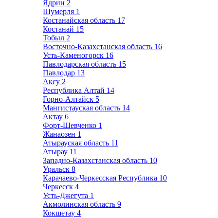
Ядрин
2
Шумерля
1
Костанайская область
17
Костанай
15
Тобыл
2
Восточно-Казахстанская область
16
Усть-Каменогорск
16
Павлодарская область
15
Павлодар
13
Аксу
2
Республика Алтай
14
Горно-Алтайск
5
Мангистауская область
14
Актау
6
Форт-Шевченко
1
Жанаозен
1
Атырауская область
11
Атырау
11
Западно-Казахстанская область
10
Уральск
8
Карачаево-Черкесская Республика
10
Черкесск
4
Усть-Джегута
1
Акмолинская область
9
Кокшетау
4