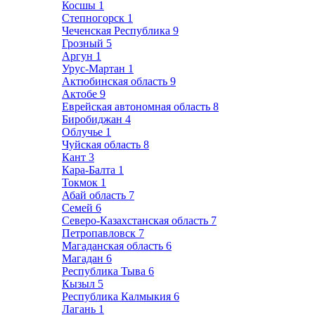
Косшы
1
Степногорск
1
Чеченская Республика
9
Грозный
5
Аргун
1
Урус-Мартан
1
Актюбинская область
9
Актобе
9
Еврейская автономная область
8
Биробиджан
4
Облучье
1
Чуйская область
8
Кант
3
Кара-Балта
1
Токмок
1
Абай область
7
Семей
6
Северо-Казахстанская область
7
Петропавловск
7
Магаданская область
6
Магадан
6
Республика Тыва
6
Кызыл
5
Республика Калмыкия
6
Лагань
1