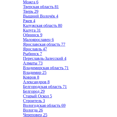
Можга
6
Тверская область
81
Тверь
29
Вышний Волочёк
4
Ржев
4
Калужская область
80
Калуга
31
Обнинск
9
Малоярославец
6
Ярославская область
77
Ярославль
47
Рыбинск
7
Переславль-Залесский
4
Алматы
73
Владимирская область
71
Владимир
25
Ковров
8
Александров
8
Белгородская область
71
Белгород
29
Старый Оскол
5
Строитель
3
Вологодская область
69
Вологда
26
Череповец
25