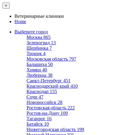
×
Ветеринарные клиники
Home
Выберите город
Москва
865
Зеленоград
13
Щербинка
7
Троицк
4
Московская область
797
Балашиха
50
Химки
40
Люберцы
38
Санкт-Петербург
451
Краснодарский край
410
Краснодар
155
Сочи
47
Новороссийск
28
Ростовская область
222
Ростов-на-Дону
109
Таганрог
16
Батайск
10
Нижегородская область
199
Нижний Новгород
101