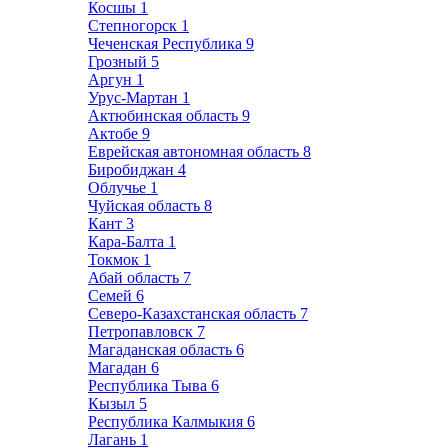
Косшы
1
Степногорск
1
Чеченская Республика
9
Грозный
5
Аргун
1
Урус-Мартан
1
Актюбинская область
9
Актобе
9
Еврейская автономная область
8
Биробиджан
4
Облучье
1
Чуйская область
8
Кант
3
Кара-Балта
1
Токмок
1
Абай область
7
Семей
6
Северо-Казахстанская область
7
Петропавловск
7
Магаданская область
6
Магадан
6
Республика Тыва
6
Кызыл
5
Республика Калмыкия
6
Лагань
1