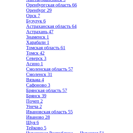
Оренбургская область
66
Оренбург
29
Орск
7
Бузулук
6
Астраханская область
64
Астрахань
47
Знаменск
1
Харабали
1
Томская область
61
Томск
42
Северск
3
Асино
1
Смоленская область
57
Смоленск
31
Вязьма
4
Сафоново
3
Брянская область
57
Брянск
39
Почеп
2
Унеча
2
Ивановская область
55
Иваново
28
Шуя
6
Тейково
5