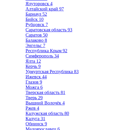
Ялуторовск
4
Алтайский край
97
Барнаул
52
Бийск
10
Рубцовск
7
Саратовская область
93
Саратов
50
Балаково
8
Энгельс
7
Республика Крым
92
Симферополь
34
Ялта
12
Керчь
9
Удмуртская Республика
83
Ижевск
44
Глазов
9
Можга
6
Тверская область
81
Тверь
29
Вышний Волочёк
4
Ржев
4
Калужская область
80
Калуга
31
Обнинск
9
Малоярославец
6