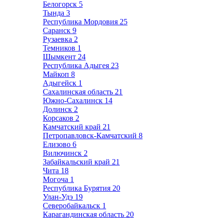
Белогорск
5
Тында
3
Республика Мордовия
25
Саранск
9
Рузаевка
2
Темников
1
Шымкент
24
Республика Адыгея
23
Майкоп
8
Адыгейск
1
Сахалинская область
21
Южно-Сахалинск
14
Долинск
2
Корсаков
2
Камчатский край
21
Петропавловск-Камчатский
8
Елизово
6
Вилючинск
2
Забайкальский край
21
Чита
18
Могоча
1
Республика Бурятия
20
Улан-Удэ
19
Северобайкальск
1
Карагандинская область
20