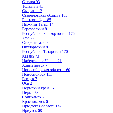
Самара
93
Тольятти
41
Сызрань
12
Свердловская область
183
Екатеринбург
85
Нижний Тагил
14
Березовский
8
Республика Башкортостан
176
Уфа
72
Стерлитамак
9
Октябрьский
8
Республика Татарстан
170
Казань
73
Набережные Челны
21
Альметьевск
7
Новосибирская область
160
Новосибирск
111
Бердск
7
Обь
2
Пермский край
151
Пермь
78
Соликамск
7
Краснокамск
6
Иркутская область
147
Иркутск
68