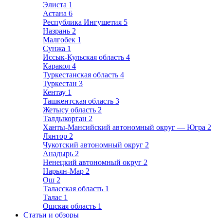
Элиста
1
Астана
6
Республика Ингушетия
5
Назрань
2
Малгобек
1
Сунжа
1
Иссык-Кульская область
4
Каракол
4
Туркестанская область
4
Туркестан
3
Кентау
1
Ташкентская область
3
Жетысу область
2
Талдыкорган
2
Ханты-Мансийский автономный округ — Югра
2
Лянтор
2
Чукотский автономный округ
2
Анадырь
2
Ненецкий автономный округ
2
Нарьян-Мар
2
Ош
2
Таласская область
1
Талас
1
Ошская область
1
Статьи и обзоры