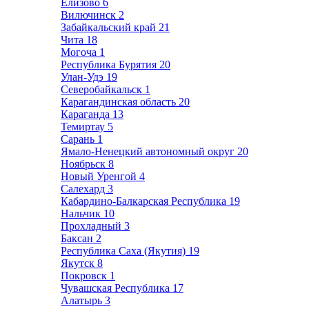
Елизово
6
Вилючинск
2
Забайкальский край
21
Чита
18
Могоча
1
Республика Бурятия
20
Улан-Удэ
19
Северобайкальск
1
Карагандинская область
20
Караганда
13
Темиртау
5
Сарань
1
Ямало-Ненецкий автономный округ
20
Ноябрьск
8
Новый Уренгой
4
Салехард
3
Кабардино-Балкарская Республика
19
Нальчик
10
Прохладный
3
Баксан
2
Республика Саха (Якутия)
19
Якутск
8
Покровск
1
Чувашская Республика
17
Алатырь
3