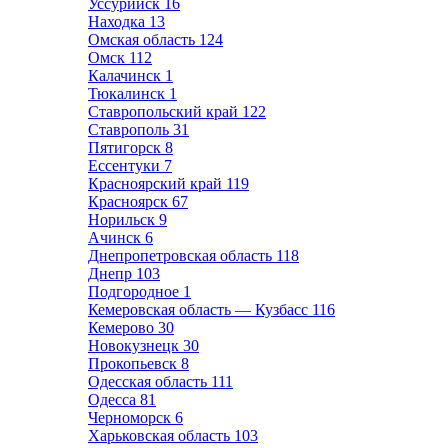
Уссурийск
16
Находка
13
Омская область
124
Омск
112
Калачинск
1
Тюкалинск
1
Ставропольский край
122
Ставрополь
31
Пятигорск
8
Ессентуки
7
Красноярский край
119
Красноярск
67
Норильск
9
Ачинск
6
Днепропетровская область
118
Днепр
103
Подгородное
1
Кемеровская область — Кузбасс
116
Кемерово
30
Новокузнецк
30
Прокопьевск
8
Одесская область
111
Одесса
81
Черноморск
6
Харьковская область
103