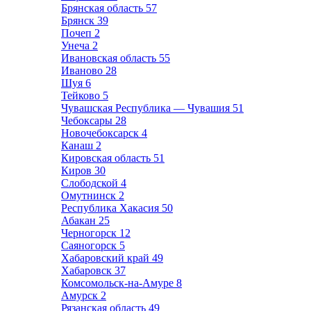
Брянская область
57
Брянск
39
Почеп
2
Унеча
2
Ивановская область
55
Иваново
28
Шуя
6
Тейково
5
Чувашская Республика — Чувашия
51
Чебоксары
28
Новочебоксарск
4
Канаш
2
Кировская область
51
Киров
30
Слободской
4
Омутнинск
2
Республика Хакасия
50
Абакан
25
Черногорск
12
Саяногорск
5
Хабаровский край
49
Хабаровск
37
Комсомольск-на-Амуре
8
Амурск
2
Рязанская область
49