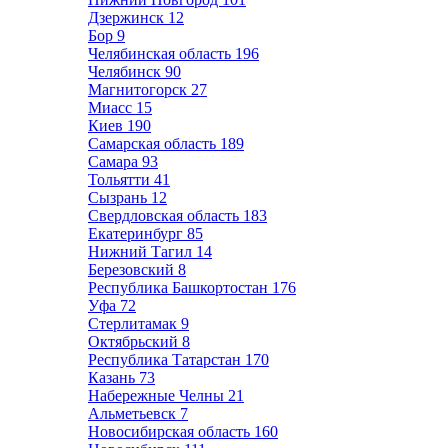
Дзержинск
12
Бор
9
Челябинская область
196
Челябинск
90
Магнитогорск
27
Миасс
15
Киев
190
Самарская область
189
Самара
93
Тольятти
41
Сызрань
12
Свердловская область
183
Екатеринбург
85
Нижний Тагил
14
Березовский
8
Республика Башкортостан
176
Уфа
72
Стерлитамак
9
Октябрьский
8
Республика Татарстан
170
Казань
73
Набережные Челны
21
Альметьевск
7
Новосибирская область
160