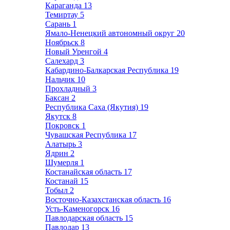
Караганда
13
Темиртау
5
Сарань
1
Ямало-Ненецкий автономный округ
20
Ноябрьск
8
Новый Уренгой
4
Салехард
3
Кабардино-Балкарская Республика
19
Нальчик
10
Прохладный
3
Баксан
2
Республика Саха (Якутия)
19
Якутск
8
Покровск
1
Чувашская Республика
17
Алатырь
3
Ядрин
2
Шумерля
1
Костанайская область
17
Костанай
15
Тобыл
2
Восточно-Казахстанская область
16
Усть-Каменогорск
16
Павлодарская область
15
Павлодар
13