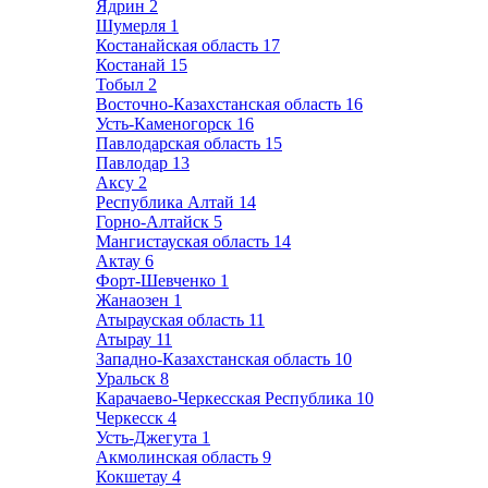
Ядрин
2
Шумерля
1
Костанайская область
17
Костанай
15
Тобыл
2
Восточно-Казахстанская область
16
Усть-Каменогорск
16
Павлодарская область
15
Павлодар
13
Аксу
2
Республика Алтай
14
Горно-Алтайск
5
Мангистауская область
14
Актау
6
Форт-Шевченко
1
Жанаозен
1
Атырауская область
11
Атырау
11
Западно-Казахстанская область
10
Уральск
8
Карачаево-Черкесская Республика
10
Черкесск
4
Усть-Джегута
1
Акмолинская область
9
Кокшетау
4