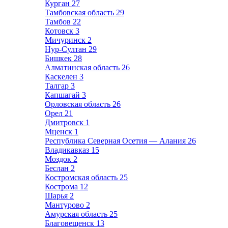
Курган
27
Тамбовская область
29
Тамбов
22
Котовск
3
Мичуринск
2
Нур-Султан
29
Бишкек
28
Алматинская область
26
Каскелен
3
Талгар
3
Капшагай
3
Орловская область
26
Орел
21
Дмитровск
1
Мценск
1
Республика Северная Осетия — Алания
26
Владикавказ
15
Моздок
2
Беслан
2
Костромская область
25
Кострома
12
Шарья
2
Мантурово
2
Амурская область
25
Благовещенск
13