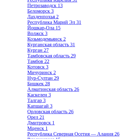
Петрозаводск
13
Беломорск
3
Лахденпохья
2
Республика Марий Эл
31
Йошкар-Ола
15
Волжск
3
Козьмодемьянск
2
Курганская область
31
Курган
27
Тамбовская область
29
Тамбов
22
Котовск
3
Мичуринск
2
Нур-Султан
29
Бишкек
28
Алматинская область
26
Каскелен
3
Талгар
3
Капшагай
3
Орловская область
26
Орел
21
Дмитровск
1
Мценск
1
Республика Северная Осетия — Алания
26