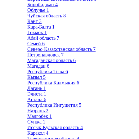
Биробиджан
4
Облучье
1
Чуйская область
8
Кант
3
Кара-Балта
1
Токмок
1
Абай область
7
Семей
6
Северо-Казахстанская область
7
Петропавловск
7
Магаданская область
6
Магадан
6
Республика Тыва
6
Кызыл
5
Республика Калмыкия
6
Лагань
1
Элиста
1
Астана
6
Республика Ингушетия
5
Назрань
2
Малгобек
1
Сунжа
1
Иссык-Кульская область
4
Каракол
4
Туркестанская область
4