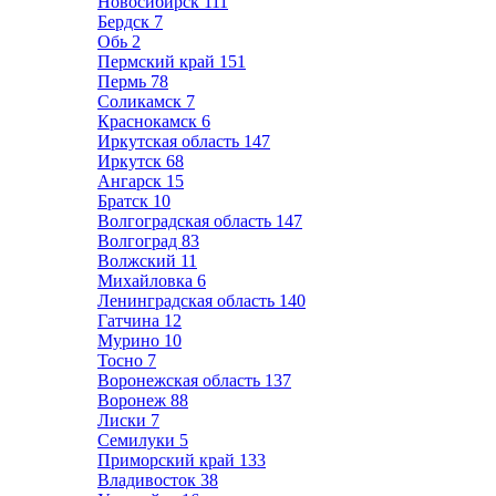
Новосибирск
111
Бердск
7
Обь
2
Пермский край
151
Пермь
78
Соликамск
7
Краснокамск
6
Иркутская область
147
Иркутск
68
Ангарск
15
Братск
10
Волгоградская область
147
Волгоград
83
Волжский
11
Михайловка
6
Ленинградская область
140
Гатчина
12
Мурино
10
Тосно
7
Воронежская область
137
Воронеж
88
Лиски
7
Семилуки
5
Приморский край
133
Владивосток
38