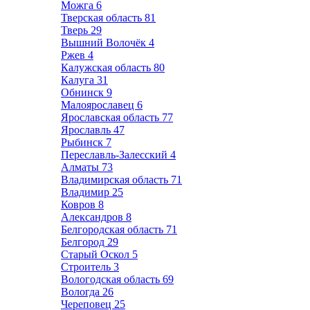
Можга
6
Тверская область
81
Тверь
29
Вышний Волочёк
4
Ржев
4
Калужская область
80
Калуга
31
Обнинск
9
Малоярославец
6
Ярославская область
77
Ярославль
47
Рыбинск
7
Переславль-Залесский
4
Алматы
73
Владимирская область
71
Владимир
25
Ковров
8
Александров
8
Белгородская область
71
Белгород
29
Старый Оскол
5
Строитель
3
Вологодская область
69
Вологда
26
Череповец
25