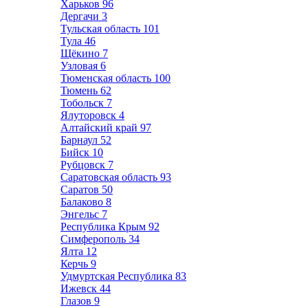
Харьков
96
Дергачи
3
Тульская область
101
Тула
46
Щёкино
7
Узловая
6
Тюменская область
100
Тюмень
62
Тобольск
7
Ялуторовск
4
Алтайский край
97
Барнаул
52
Бийск
10
Рубцовск
7
Саратовская область
93
Саратов
50
Балаково
8
Энгельс
7
Республика Крым
92
Симферополь
34
Ялта
12
Керчь
9
Удмуртская Республика
83
Ижевск
44
Глазов
9