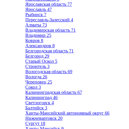
Ярославская область
77
Ярославль
47
Рыбинск
7
Переславль-Залесский
4
Алматы
73
Владимирская область
71
Владимир
25
Ковров
8
Александров
8
Белгородская область
71
Белгород
29
Старый Оскол
5
Строитель
3
Вологодская область
69
Вологда
26
Череповец
25
Сокол
3
Калининградская область
67
Калининград
46
Светлогорск
4
Балтийск
3
Ханты-Мансийский автономный округ
66
Нижневартовск
20
Сургут
18
Ханты-Мансийск
9