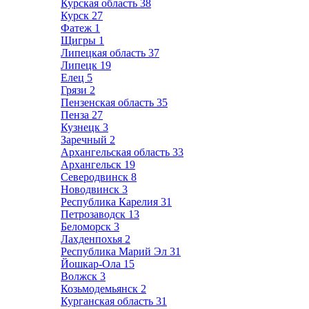
Курская область
38
Курск
27
Фатеж
1
Щигры
1
Липецкая область
37
Липецк
19
Елец
5
Грязи
2
Пензенская область
35
Пенза
27
Кузнецк
3
Заречный
2
Архангельская область
33
Архангельск
19
Северодвинск
8
Новодвинск
3
Республика Карелия
31
Петрозаводск
13
Беломорск
3
Лахденпохья
2
Республика Марий Эл
31
Йошкар-Ола
15
Волжск
3
Козьмодемьянск
2
Курганская область
31