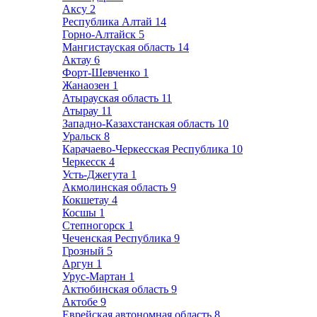
Аксу
2
Республика Алтай
14
Горно-Алтайск
5
Мангистауская область
14
Актау
6
Форт-Шевченко
1
Жанаозен
1
Атырауская область
11
Атырау
11
Западно-Казахстанская область
10
Уральск
8
Карачаево-Черкесская Республика
10
Черкесск
4
Усть-Джегута
1
Акмолинская область
9
Кокшетау
4
Косшы
1
Степногорск
1
Чеченская Республика
9
Грозный
5
Аргун
1
Урус-Мартан
1
Актюбинская область
9
Актобе
9
Еврейская автономная область
8