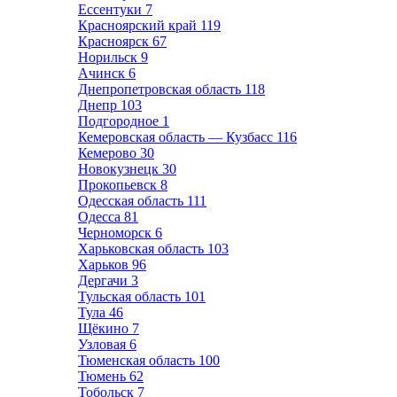
Ессентуки
7
Красноярский край
119
Красноярск
67
Норильск
9
Ачинск
6
Днепропетровская область
118
Днепр
103
Подгородное
1
Кемеровская область — Кузбасс
116
Кемерово
30
Новокузнецк
30
Прокопьевск
8
Одесская область
111
Одесса
81
Черноморск
6
Харьковская область
103
Харьков
96
Дергачи
3
Тульская область
101
Тула
46
Щёкино
7
Узловая
6
Тюменская область
100
Тюмень
62
Тобольск
7