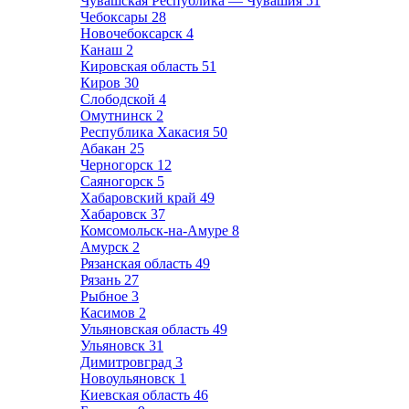
Чувашская Республика — Чувашия
51
Чебоксары
28
Новочебоксарск
4
Канаш
2
Кировская область
51
Киров
30
Слободской
4
Омутнинск
2
Республика Хакасия
50
Абакан
25
Черногорск
12
Саяногорск
5
Хабаровский край
49
Хабаровск
37
Комсомольск-на-Амуре
8
Амурск
2
Рязанская область
49
Рязань
27
Рыбное
3
Касимов
2
Ульяновская область
49
Ульяновск
31
Димитровград
3
Новоульяновск
1
Киевская область
46