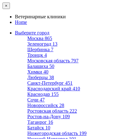
×
Ветеринарные клиники
Home
Выберите город
Москва
865
Зеленоград
13
Щербинка
7
Троицк
4
Московская область
797
Балашиха
50
Химки
40
Люберцы
38
Санкт-Петербург
451
Краснодарский край
410
Краснодар
155
Сочи
47
Новороссийск
28
Ростовская область
222
Ростов-на-Дону
109
Таганрог
16
Батайск
10
Нижегородская область
199
Нижний Новгород
101