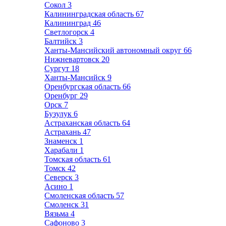
Сокол
3
Калининградская область
67
Калининград
46
Светлогорск
4
Балтийск
3
Ханты-Мансийский автономный округ
66
Нижневартовск
20
Сургут
18
Ханты-Мансийск
9
Оренбургская область
66
Оренбург
29
Орск
7
Бузулук
6
Астраханская область
64
Астрахань
47
Знаменск
1
Харабали
1
Томская область
61
Томск
42
Северск
3
Асино
1
Смоленская область
57
Смоленск
31
Вязьма
4
Сафоново
3