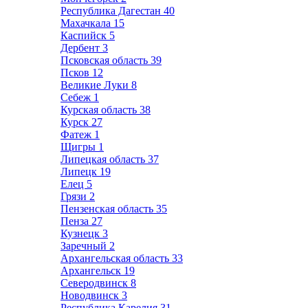
Республика Дагестан
40
Махачкала
15
Каспийск
5
Дербент
3
Псковская область
39
Псков
12
Великие Луки
8
Себеж
1
Курская область
38
Курск
27
Фатеж
1
Щигры
1
Липецкая область
37
Липецк
19
Елец
5
Грязи
2
Пензенская область
35
Пенза
27
Кузнецк
3
Заречный
2
Архангельская область
33
Архангельск
19
Северодвинск
8
Новодвинск
3
Республика Карелия
31