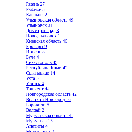
Рязань
27
Рыбное
3
Касимов
2
Ульяновская область
49
Ульяновск
31
Димитровград
3
Новоульяновск
1
Киевская область
46
Бровары
9
Ирпень
8
Буча
4
Севастополь
45
Республика Коми
45
Сыктывкар
14
Ухта
5
Усинск
4
Ташкент
44
Новгородская область
42
Великий Новгород
16
Боровичи
5
Валдай
2
Мурманская область
41
Мурманск
15
Апатиты
4
Мончегорск
2