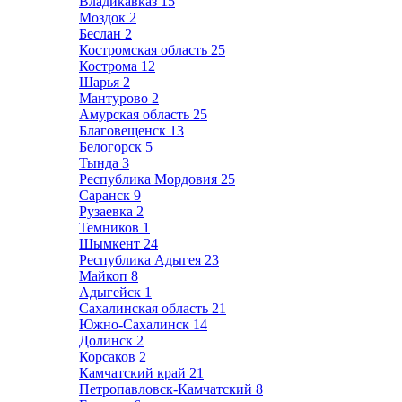
Владикавказ
15
Моздок
2
Беслан
2
Костромская область
25
Кострома
12
Шарья
2
Мантурово
2
Амурская область
25
Благовещенск
13
Белогорск
5
Тында
3
Республика Мордовия
25
Саранск
9
Рузаевка
2
Темников
1
Шымкент
24
Республика Адыгея
23
Майкоп
8
Адыгейск
1
Сахалинская область
21
Южно-Сахалинск
14
Долинск
2
Корсаков
2
Камчатский край
21
Петропавловск-Камчатский
8