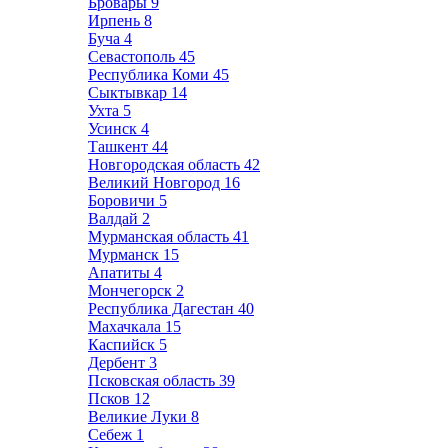
Бровары
9
Ирпень
8
Буча
4
Севастополь
45
Республика Коми
45
Сыктывкар
14
Ухта
5
Усинск
4
Ташкент
44
Новгородская область
42
Великий Новгород
16
Боровичи
5
Валдай
2
Мурманская область
41
Мурманск
15
Апатиты
4
Мончегорск
2
Республика Дагестан
40
Махачкала
15
Каспийск
5
Дербент
3
Псковская область
39
Псков
12
Великие Луки
8
Себеж
1