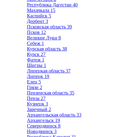
Республика Дагестан
40
Махачкала
15
Каспийск
5
Дербент
3
Псковская область
39
Псков
12
Великие Луки
8
Себеж
1
Курская область
38
Курск
27
Фатеж
1
Щигры
1
Липецкая область
37
Липецк
19
Елец
5
Грязи
2
Пензенская область
35
Пенза
27
Кузнецк
3
Заречный
2
Архангельская область
33
Архангельск
19
Северодвинск
8
Новодвинск
3
Республика Карелия
31