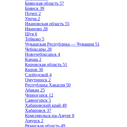
Брянская область
57
Брянск
39
Почеп
2
Унеча
2
Ивановская область
55
Иваново
28
Шуя
6
Тейково
5
Чувашская Республика — Чувашия
51
Чебоксары
28
Новочебоксарск
4
Канаш
2
Кировская область
51
Киров
30
Слободской
4
Омутнинск
2
Республика Хакасия
50
Абакан
25
Черногорск
12
Саяногорск
5
Хабаровский край
49
Хабаровск
37
Комсомольск-на-Амуре
8
Амурск
2
Рязанская область
49