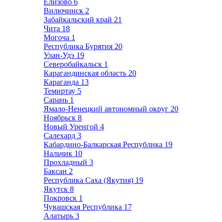
Елизово
6
Вилючинск
2
Забайкальский край
21
Чита
18
Могоча
1
Республика Бурятия
20
Улан-Удэ
19
Северобайкальск
1
Карагандинская область
20
Караганда
13
Темиртау
5
Сарань
1
Ямало-Ненецкий автономный округ
20
Ноябрьск
8
Новый Уренгой
4
Салехард
3
Кабардино-Балкарская Республика
19
Нальчик
10
Прохладный
3
Баксан
2
Республика Саха (Якутия)
19
Якутск
8
Покровск
1
Чувашская Республика
17
Алатырь
3