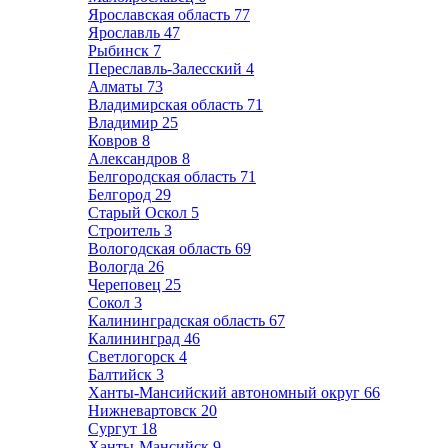
Ярославская область
77
Ярославль
47
Рыбинск
7
Переславль-Залесский
4
Алматы
73
Владимирская область
71
Владимир
25
Ковров
8
Александров
8
Белгородская область
71
Белгород
29
Старый Оскол
5
Строитель
3
Вологодская область
69
Вологда
26
Череповец
25
Сокол
3
Калининградская область
67
Калининград
46
Светлогорск
4
Балтийск
3
Ханты-Мансийский автономный округ
66
Нижневартовск
20
Сургут
18
Ханты-Мансийск
9