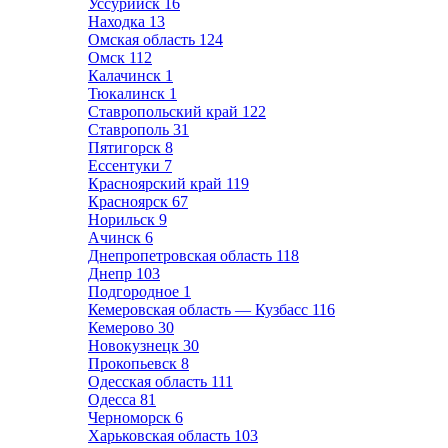
Уссурийск
16
Находка
13
Омская область
124
Омск
112
Калачинск
1
Тюкалинск
1
Ставропольский край
122
Ставрополь
31
Пятигорск
8
Ессентуки
7
Красноярский край
119
Красноярск
67
Норильск
9
Ачинск
6
Днепропетровская область
118
Днепр
103
Подгородное
1
Кемеровская область — Кузбасс
116
Кемерово
30
Новокузнецк
30
Прокопьевск
8
Одесская область
111
Одесса
81
Черноморск
6
Харьковская область
103