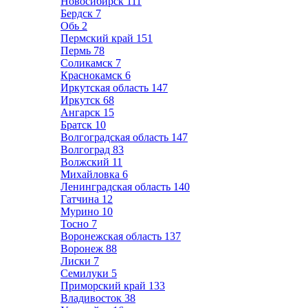
Новосибирск
111
Бердск
7
Обь
2
Пермский край
151
Пермь
78
Соликамск
7
Краснокамск
6
Иркутская область
147
Иркутск
68
Ангарск
15
Братск
10
Волгоградская область
147
Волгоград
83
Волжский
11
Михайловка
6
Ленинградская область
140
Гатчина
12
Мурино
10
Тосно
7
Воронежская область
137
Воронеж
88
Лиски
7
Семилуки
5
Приморский край
133
Владивосток
38