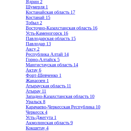
Ядрин
2
Шумерля
1
Костанайская область
17
Костанай
15
Тобыл
2
Восточно-Казахстанская область
16
Усть-Каменогорск
16
Павлодарская область
15
Павлодар
13
Аксу
2
Республика Алтай
14
Горно-Алтайск
5
Мангистауская область
14
Актау
6
Форт-Шевченко
1
Жанаозен
1
Атырауская область
11
Атырау
11
Западно-Казахстанская область
10
Уральск
8
Карачаево-Черкесская Республика
10
Черкесск
4
Усть-Джегута
1
Акмолинская область
9
Кокшетау
4