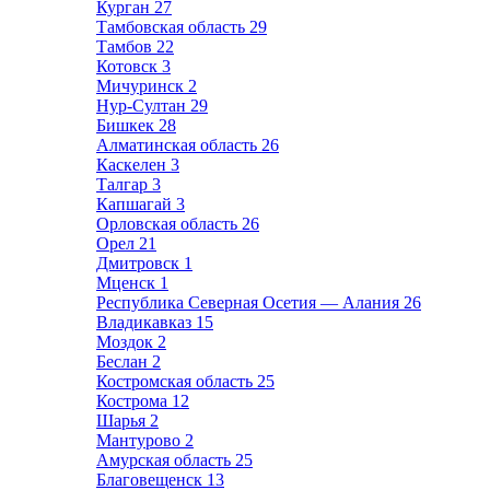
Курган
27
Тамбовская область
29
Тамбов
22
Котовск
3
Мичуринск
2
Нур-Султан
29
Бишкек
28
Алматинская область
26
Каскелен
3
Талгар
3
Капшагай
3
Орловская область
26
Орел
21
Дмитровск
1
Мценск
1
Республика Северная Осетия — Алания
26
Владикавказ
15
Моздок
2
Беслан
2
Костромская область
25
Кострома
12
Шарья
2
Мантурово
2
Амурская область
25
Благовещенск
13