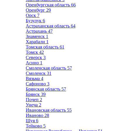
Оренбургская область
66
Оренбург
29
Орск
7
Бузулук
6
Астраханская область
64
Астрахань
47
Знаменск
1
Харабали
1
Томская область
61
Томск
42
Северск
3
Асино
1
Смоленская область
57
Смоленск
31
Вязьма
4
Сафоново
3
Брянская область
57
Брянск
39
Почеп
2
Унеча
2
Ивановская область
55
Иваново
28
Шуя
6
Тейково
5