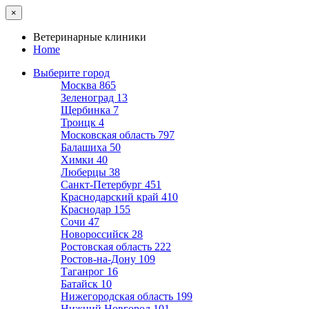
×
Ветеринарные клиники
Home
Выберите город
Москва
865
Зеленоград
13
Щербинка
7
Троицк
4
Московская область
797
Балашиха
50
Химки
40
Люберцы
38
Санкт-Петербург
451
Краснодарский край
410
Краснодар
155
Сочи
47
Новороссийск
28
Ростовская область
222
Ростов-на-Дону
109
Таганрог
16
Батайск
10
Нижегородская область
199
Нижний Новгород
101