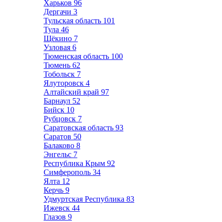
Харьков
96
Дергачи
3
Тульская область
101
Тула
46
Щёкино
7
Узловая
6
Тюменская область
100
Тюмень
62
Тобольск
7
Ялуторовск
4
Алтайский край
97
Барнаул
52
Бийск
10
Рубцовск
7
Саратовская область
93
Саратов
50
Балаково
8
Энгельс
7
Республика Крым
92
Симферополь
34
Ялта
12
Керчь
9
Удмуртская Республика
83
Ижевск
44
Глазов
9