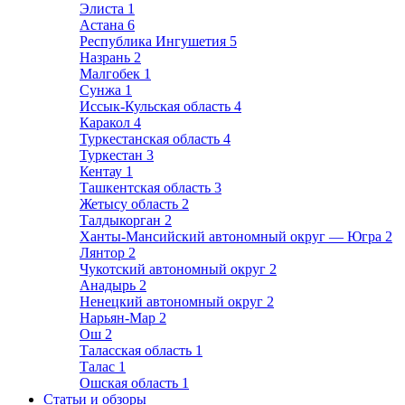
Элиста
1
Астана
6
Республика Ингушетия
5
Назрань
2
Малгобек
1
Сунжа
1
Иссык-Кульская область
4
Каракол
4
Туркестанская область
4
Туркестан
3
Кентау
1
Ташкентская область
3
Жетысу область
2
Талдыкорган
2
Ханты-Мансийский автономный округ — Югра
2
Лянтор
2
Чукотский автономный округ
2
Анадырь
2
Ненецкий автономный округ
2
Нарьян-Мар
2
Ош
2
Таласская область
1
Талас
1
Ошская область
1
Статьи и обзоры