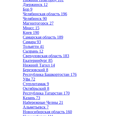
Дзержинск
12
Бор
9
Челябинская область
196
Челябинск
90
Магнитогорск
27
Миасс
15
Киев
190
Самарская область
189
Самара
93
Тольятти
41
Сызрань
12
Свердловская область
183
Екатеринбург
85
Нижний Тагил
14
Березовский
8
Республика Башкортостан
176
Уфа
72
Стерлитамак
9
Октябрьский
8
Республика Татарстан
170
Казань
73
Набережные Челны
21
Альметьевск
7
Новосибирская область
160