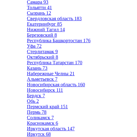
Самара
93
Тольятти
41
Сызрань
12
Свердловская область
183
Екатеринбург
85
Нижний Тагил
14
Березовский
8
Республика Башкортостан
176
Уфа
72
Стерлитамак
9
Октябрьский
8
Республика Татарстан
170
Казань
73
Набережные Челны
21
Альметьевск
7
Новосибирская область
160
Новосибирск
111
Бердск
7
Обь
2
Пермский край
151
Пермь
78
Соликамск
7
Краснокамск
6
Иркутская область
147
Иркутск
68