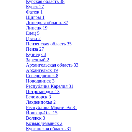
Курская область
38
Курск
27
Фатеж
1
Щигры
1
Липецкая область
37
Липецк
19
Елец
5
Грязи
2
Пензенская область
35
Пенза
27
Кузнецк
3
Заречный
2
Архангельская область
33
Архангельск
19
Северодвинск
8
Новодвинск
3
Республика Карелия
31
Петрозаводск
13
Беломорск
3
Лахденпохья
2
Республика Марий Эл
31
Йошкар-Ола
15
Волжск
3
Козьмодемьянск
2
Курганская область
31