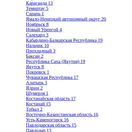
Караганда
13
Темиртау
5
Сарань
1
Ямало-Ненецкий автономный округ
20
Ноябрьск
8
Новый Уренгой
4
Салехард
3
Кабардино-Балкарская Республика
19
Нальчик
10
Прохладный
3
Баксан
2
Республика Саха (Якутия)
19
Якутск
8
Покровск
1
Чувашская Республика
17
Алатырь
3
Ядрин
2
Шумерля
1
Костанайская область
17
Костанай
15
Тобыл
2
Восточно-Казахстанская область
16
Усть-Каменогорск
16
Павлодарская область
15
Павлодар
13