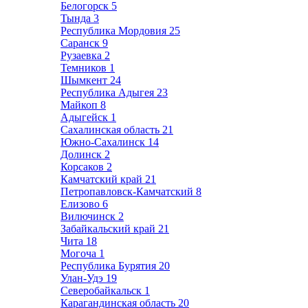
Белогорск
5
Тында
3
Республика Мордовия
25
Саранск
9
Рузаевка
2
Темников
1
Шымкент
24
Республика Адыгея
23
Майкоп
8
Адыгейск
1
Сахалинская область
21
Южно-Сахалинск
14
Долинск
2
Корсаков
2
Камчатский край
21
Петропавловск-Камчатский
8
Елизово
6
Вилючинск
2
Забайкальский край
21
Чита
18
Могоча
1
Республика Бурятия
20
Улан-Удэ
19
Северобайкальск
1
Карагандинская область
20