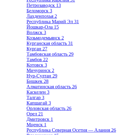
Петрозаводск
13
Беломорск
3
Лахденпохья
2
Республика Марий Эл
31
Йошкар-Ола
15
Волжск
3
Козьмодемьянск
2
Курганская область
31
Курган
27
Тамбовская область
29
Тамбов
22
Котовск
3
Мичуринск
2
Нур-Султан
29
Бишкек
28
Алматинская область
26
Каскелен
3
Талгар
3
Капшагай
3
Орловская область
26
Орел
21
Дмитровск
1
Мценск
1
Республика Северная Осетия — Алания
26