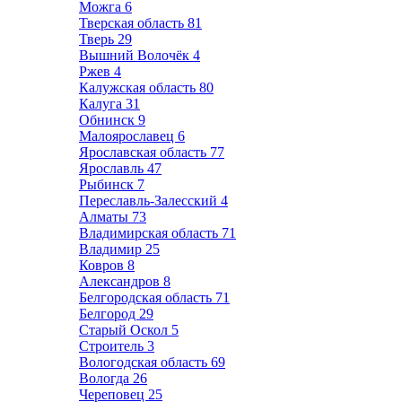
Можга
6
Тверская область
81
Тверь
29
Вышний Волочёк
4
Ржев
4
Калужская область
80
Калуга
31
Обнинск
9
Малоярославец
6
Ярославская область
77
Ярославль
47
Рыбинск
7
Переславль-Залесский
4
Алматы
73
Владимирская область
71
Владимир
25
Ковров
8
Александров
8
Белгородская область
71
Белгород
29
Старый Оскол
5
Строитель
3
Вологодская область
69
Вологда
26
Череповец
25