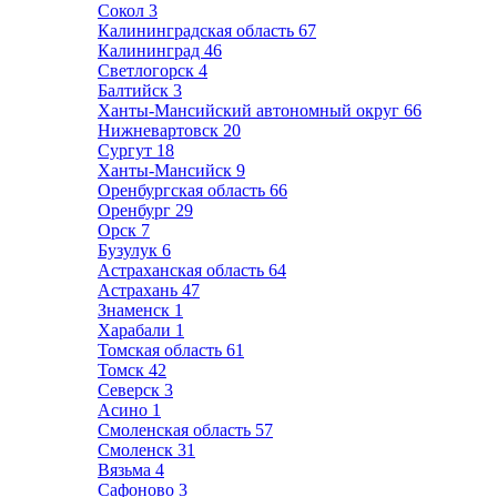
Сокол
3
Калининградская область
67
Калининград
46
Светлогорск
4
Балтийск
3
Ханты-Мансийский автономный округ
66
Нижневартовск
20
Сургут
18
Ханты-Мансийск
9
Оренбургская область
66
Оренбург
29
Орск
7
Бузулук
6
Астраханская область
64
Астрахань
47
Знаменск
1
Харабали
1
Томская область
61
Томск
42
Северск
3
Асино
1
Смоленская область
57
Смоленск
31
Вязьма
4
Сафоново
3