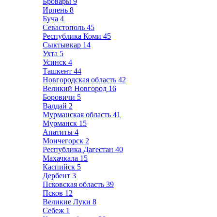
Бровары
9
Ирпень
8
Буча
4
Севастополь
45
Республика Коми
45
Сыктывкар
14
Ухта
5
Усинск
4
Ташкент
44
Новгородская область
42
Великий Новгород
16
Боровичи
5
Валдай
2
Мурманская область
41
Мурманск
15
Апатиты
4
Мончегорск
2
Республика Дагестан
40
Махачкала
15
Каспийск
5
Дербент
3
Псковская область
39
Псков
12
Великие Луки
8
Себеж
1