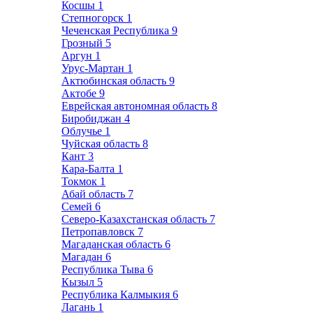
Косшы
1
Степногорск
1
Чеченская Республика
9
Грозный
5
Аргун
1
Урус-Мартан
1
Актюбинская область
9
Актобе
9
Еврейская автономная область
8
Биробиджан
4
Облучье
1
Чуйская область
8
Кант
3
Кара-Балта
1
Токмок
1
Абай область
7
Семей
6
Северо-Казахстанская область
7
Петропавловск
7
Магаданская область
6
Магадан
6
Республика Тыва
6
Кызыл
5
Республика Калмыкия
6
Лагань
1