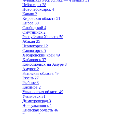
Чувашская Республика — Чувашия
51
Чебоксары
28
Новочебоксарск
4
Канаш
2
Кировская область
51
Киров
30
Слободской
4
Омутнинск
2
Республика Хакасия
50
Абакан
25
Черногорск
12
Саяногорск
5
Хабаровский край
49
Хабаровск
37
Комсомольск-на-Амуре
8
Амурск
2
Рязанская область
49
Рязань
27
Рыбное
3
Касимов
2
Ульяновская область
49
Ульяновск
31
Димитровград
3
Новоульяновск
1
Киевская область
46