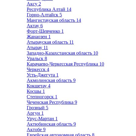
Аксу
2
Республика Алтай
14
Горно-Алтайск
5
Мангистауская область
14
Актау
6
Форт-Шевченко
1
Жанаозен
1
Атырауская область
11
Атырау
11
Западно-Казахстанская область
10
Уральск
8
Карачаево-Черкесская Республика
10
Черкесск
4
Усть-Джегута
1
Акмолинская область
9
Кокшетау
4
Косшы
1
Степногорск
1
Чеченская Республика
9
Грозный
5
Аргун
1
Урус-Мартан
1
Актюбинская область
9
Актобе
9
Еврейская автономная область
8