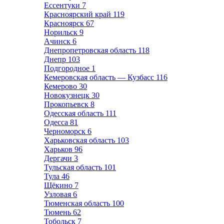
Ессентуки
7
Красноярский край
119
Красноярск
67
Норильск
9
Ачинск
6
Днепропетровская область
118
Днепр
103
Подгородное
1
Кемеровская область — Кузбасс
116
Кемерово
30
Новокузнецк
30
Прокопьевск
8
Одесская область
111
Одесса
81
Черноморск
6
Харьковская область
103
Харьков
96
Дергачи
3
Тульская область
101
Тула
46
Щёкино
7
Узловая
6
Тюменская область
100
Тюмень
62
Тобольск
7