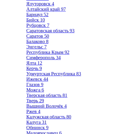
Ялуторовск
4
Алтайский край
97
Барнаул
52
Бийск
10
Рубцовск
7
Саратовская область
93
Саратов
50
Балаково
8
Энгельс
7
Республика Крым
92
Симферополь
34
Ялта
12
Керчь
9
Удмуртская Республика
83
Ижевск
44
Глазов
9
Можга
6
Тверская область
81
Тверь
29
Вышний Волочёк
4
Ржев
4
Калужская область
80
Калуга
31
Обнинск
9
Малоярославец
6