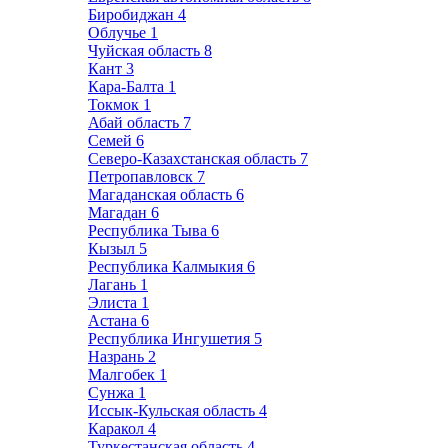
Биробиджан
4
Облучье
1
Чуйская область
8
Кант
3
Кара-Балта
1
Токмок
1
Абай область
7
Семей
6
Северо-Казахстанская область
7
Петропавловск
7
Магаданская область
6
Магадан
6
Республика Тыва
6
Кызыл
5
Республика Калмыкия
6
Лагань
1
Элиста
1
Астана
6
Республика Ингушетия
5
Назрань
2
Малгобек
1
Сунжа
1
Иссык-Кульская область
4
Каракол
4
Туркестанская область
4